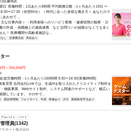
23区練馬区
曜日: 実働時間：1日あたり8時間 平均勤務日数：1ヶ月あたり19日 〜
：8:30〜17:30（休憩60分） ＜時代に合った多様な働き方＞ あなたのラ
あわせて ...
 ＜主な仕事内容＞ ・利用者様へのリハビリ業務 ・健康状態の観察 ・計
書の作成 ・他職種との連絡連携 など 訪問リハの経験がなくても全く
ん！ 医療機関や高齢者施設な...
業なし
交通費支給
昇給あり
スター
00円～350,000円
ト
 総労働時間：1ヶ月あたり160時間 9:30〜18:30(実働8時間)
●募集背景 合同会社Linkでは、生成AIを取り入れたクリエイティブ制作を
C・物販事業、Webサイト制作、システム関連のサポートなど、幅広い
開しています。 その中で...
り
固定時間制
フルリモート
午前
研修あり
夕方
資格取得手当あり
アルバイト・パート
理員(1342)
フサポート株式会社