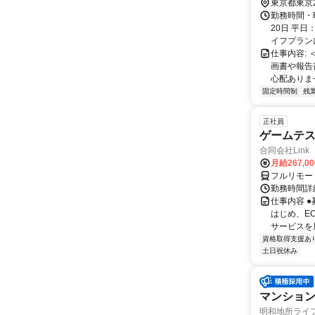
東京都東京
勤務時間・
20日 平日
イフプランに
仕事内容:
画書や報告
心配ありませ
固定時間制
残
正社員
ゲームテ
合同会社Link
月給267,0
フルリモー
勤務時間詳細
仕事内容 
はじめ、E
サービスを展
資格取得支援あ
土日祝休み
マンション管
明和地所ライ