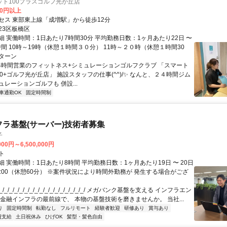
ト100プラスゴルフ光が丘店
00円以上
セス 東部東上線「成増駅」から徒歩12分
23区板橋区
細 実働時間：1日あたり7時間30分 平均勤務日数：1ヶ月あたり22日 〜
時間 10時～19時（休憩１時間３０分） 11時～２０時（休憩１時間30
ターン
24時間営業のフィットネス+シミュレーションゴルフクラブ 「スマート
0+ゴルフ光が丘店」 施設スタッフの仕事(^^)/✨ なんと、２４時間ジム
レーションゴルフも 併設...
車通勤OK
固定時間制
フラ基盤(サーバー)技術者募集
子
000円～6,500,000円
ト
 実働時間：1日あたり8時間 平均勤務日数：1ヶ月あたり19日 〜 20日
18:00（休憩60分） ※案件状況により時間外勤務が 発生する場合がござ
/_/_/_/_/_/_/_/_/_/_/_/_/_/_/_/_/ メガバンク基盤を支える インフラエン
 金融インフラの最前線で、 本物の基盤技術を磨きませんか。 当社...
り
固定時間制
転勤なし
フルリモート
経験者歓迎
研修あり
賞与あり
費支給
土日祝休み
ひげOK
髪型・髪色自由