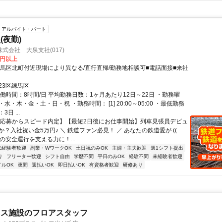
アルバイト・パート
(夜勤)
式会社 大泉支社(017)
3円以上
練馬区北町付近現場により異なる/直行直帰/勤務地相談可■電話面接■来社
23区練馬区
働時間：8時間/日 平均勤務日数：1ヶ月あたり12日～22日 ・勤務曜
水・木・金・土・日・祝 ・勤務時間： [1] 20:00～05:00 ・最低勤務
日 ...
【応募からスピード内定】【最短2日後にお仕事開始】列車見張員デビュ
？入社祝い金5万円♪ ＼ 鉄道ファン必見！ ／ あなたの鉄道愛が ((ゝ
列車の安全運行を支える力に！...
未経験者歓迎
副業・WワークOK
土日祝のみOK
主婦・主夫歓迎
週1シフト提出
り
フリーター歓迎
シフト自由
学歴不問
平日のみOK
経験不問
未経験者歓迎
イルOK
夜間
週払いOK
即日払いOK
有資格者歓迎
研修あり
ネス施設のフロアスタッフ