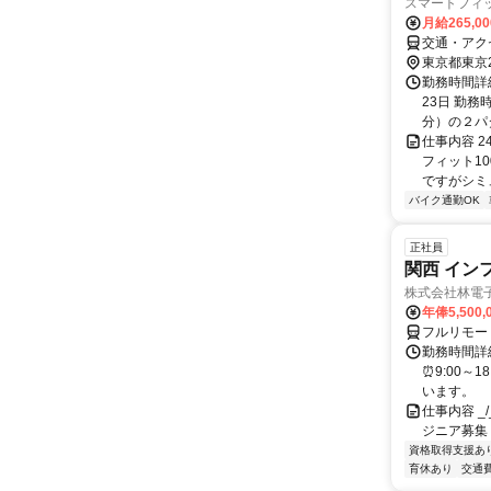
スマートフィッ
月給265,0
交通・アク
東京都東京
勤務時間詳
23日 勤務
分）の２パ
仕事内容 
フィット10
ですがシミュ
バイク通勤OK
正社員
関西 イン
株式会社林電
年俸5,500,
フルリモー
勤務時間詳細
⏰9:00～
います。
仕事内容 _/_
ジニア募集
資格取得支援あ
育休あり
交通