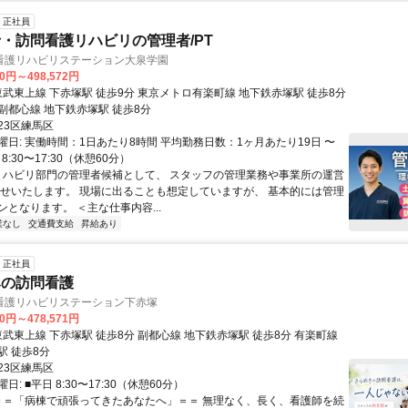
正社員
・訪問看護リハビリの管理者/PT
看護リハビリステーション大泉学園
00円～498,572円
副都心線 地下鉄赤塚駅 徒歩8分
23区練馬区
曜日: 実働時間：1日あたり8時間 平均勤務日数：1ヶ月あたり19日 〜
8:30〜17:30（休憩60分）
 リハビリ部門の管理者候補として、 スタッフの管理業務や事業所の運営
任せいたします。 現場に出ることも想定していますが、 基本的には管理
となります。 ＜主な仕事内容...
業なし
交通費支給
昇給あり
正社員
みの訪問看護
看護リハビリステーション下赤塚
00円～478,571円
駅 徒歩8分
23区練馬区
: ■平日 8:30〜17:30（休憩60分）
 ＝＝「病棟で頑張ってきたあなたへ」＝＝ 無理なく、長く、看護師を続