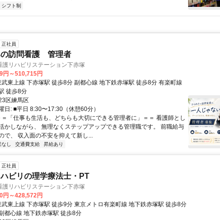
シフト制
正社員
みの訪問看護 管理者
看護リハビリステーション下赤塚
29円～510,715円
駅 徒歩8分
23区練馬区
: ■平日 8:30〜17:30（休憩60分）
 ＝＝「仕事も生活も、どちらも大切にできる管理者に」＝＝ 看護師とし
活かしながら、 無理なくステップアップできる管理職です。 前職給与
で、 収入面の不安を抑えて新し...
業なし
交通費支給
昇給あり
正社員
ハビリの理学療法士・PT
看護リハビリステーション下赤塚
00円～428,572円
副都心線 地下鉄赤塚駅 徒歩8分