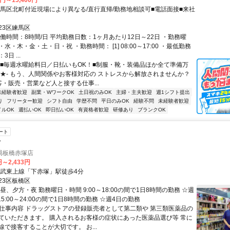
0円～15,400円
練馬区北町付近現場により異なる/直行直帰/勤務地相談可■電話面接■来社
23区練馬区
働時間：8時間/日 平均勤務日数：1ヶ月あたり12日～22日 ・勤務曜
水・木・金・土・日・祝 ・勤務時間： [1] 08:00～17:00 ・最低勤務
日 ...
【■毎週水曜給料日／日払いもOK！■制服・靴・装備品ほか全て準備万
★★- もう、人間関係やお客様対応の ストレスから解放されませんか？
客・販売・営業など人と接する仕事...
未経験者歓迎
副業・WワークOK
土日祝のみOK
主婦・主夫歓迎
週1シフト提出
り
フリーター歓迎
シフト自由
学歴不問
平日のみOK
経験不問
未経験者歓迎
イルOK
週払いOK
即日払いOK
有資格者歓迎
研修あり
ブランクOK
ート
者
局板橋赤塚店
円～2,433円
東武東上線「下赤塚」駅徒歩4分
23区板橋区
昼、夕方・夜 勤務曜日・時間 9:00～18:00の間で1日8時間の勤務 ☆週
15:00～24:00の間で1日8時間の勤務 ☆週4日の勤務
● 仕事内容 ドラッグストアの登録販売者として第二類や 第三類医薬品の
ていただきます。 購入されるお客様の症状にあった医薬品選び等 常に
で接客することが大切です。 お...