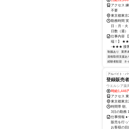
日給12,00
アクセス 
不要
東京都東京
勤務時間 実
日：月・火・
日数（週）：3
仕事内容 
端！】 ★
-★★★ 接
制服あり
業界
資格取得支援あ
経験者歓迎
ネ
アルバイト・パ
登録販売
ウエルシア薬
時給1,446
アクセス 
東京都東京
時間帯 朝、
3日の勤務 
仕事情報 
販売を行っ
お客様の目線