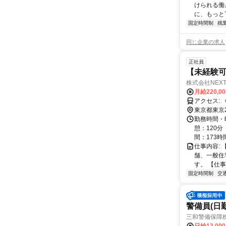
けられる働
に、もっと丁
固定時間制
残
同じ企業の求人
正社員
【未経験
株式会社NEXT
月給220,0
東京都東京
勤務時間・曜
憩：120分
間：173時間 
仕事内容:
舗、一般住
す。 【仕事
固定時間制
交
警備員(日勤
三和警備保障株