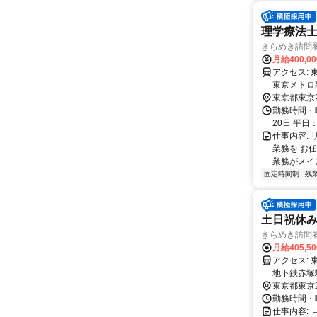
理学療法士
きらめき訪問
月給400,0
アクセス: 東武東上線 下赤塚駅 徒歩9分 東京メトロ有楽町線 地下鉄赤塚駅 徒歩8分
東京メトロ
東京都東京
勤務時間・
20日 平日：
仕事内容:
業務を お
業務がメイン
固定時間制
残
土日祝休
きらめき訪問
月給405,5
アクセス: 東武東上線 下赤塚駅 徒歩8分 副都心線 地下鉄赤塚駅 徒歩8分 有楽町線
地下鉄赤塚
東京都東京
勤務時間・曜日
仕事内容: