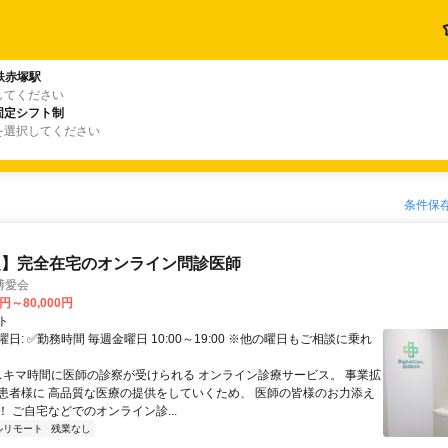
鉄赤塚駅
してください
固定シフト制
を選択してください
条件保
定】完全在宅のオンライン問診医師
博愛会
0円～80,000円
ト
日: ✅勤務時間 毎週金曜日 10:00～19:00 ※他の曜日もご相談に乗れ
 スキマ時間に医師の診察が受けられる オンライン診療サービス。 事業拡
患者様に 高品質な医療の提供をしていくため、 医師の皆様のお力添え
 ご自宅などでのオンライン診...
ルリモート
残業なし