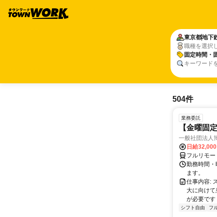
東京都
地下
職種を選択
固定時間・
キーワード
504件
業務委託
【金曜固
一般社団法人
日給32,00
フルリモー
勤務時間・曜
ます。
仕事内容:
大に向けて
が必要です！
シフト自由
フ