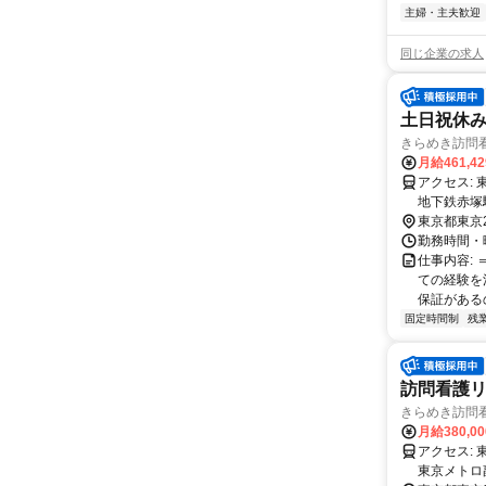
主婦・主夫歓迎
同じ企業の求人
土日祝休
きらめき訪問
月給461,4
アクセス: 東武東上線 下赤塚駅 徒歩8分 副都心線 地下鉄赤塚駅 徒歩8分 有楽町線
地下鉄赤塚
東京都東京
勤務時間・曜日
仕事内容:
ての経験を
保証があるの
固定時間制
残
訪問看護リ
きらめき訪問
月給380,0
アクセス: 東武東上線 下赤塚駅 徒歩9分 東京メトロ有楽町線 地下鉄赤塚駅 徒歩8分
東京メトロ