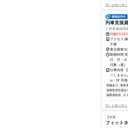
同じ企業の求人
列車見張員
三和警備保障株
日給15,56
アクセス 
不要
東京都東京
勤務時間 実
日：月・火・
日数（週）：3
仕事内容 
ーしませんか
ω・)9’ 
制服あり
業界
資格取得支援あ
経験者歓迎
ネ
同じ企業の求人
正社員
フィット