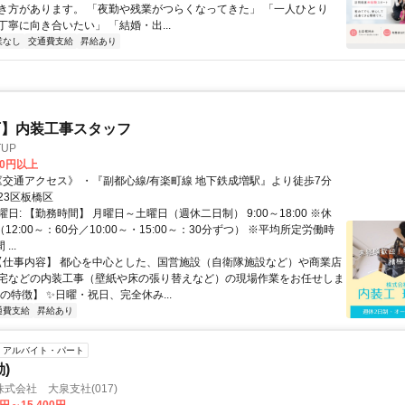
き方があります。 「夜勤や残業がつらくなってきた」 「一人ひとり
寧に向き合いたい」 「結婚・出...
業なし
交通費支給
昇給あり
可】内装工事スタッフ
UP
00円以上
アクセス: 《交通アクセス》 ・『副都心線/有楽町線 地下鉄成増駅』より徒歩7分
23区板橋区
日: 【勤務時間】 月曜日～土曜日（週休二日制） 9:00～18:00 ※休
（12:00～：60分／10:00～・15:00～：30分ずつ） ※平均所定労働時
...
 【仕事内容】 都心を中心とした、国営施設（自衛隊施設など）や商業店
宅などの内装工事（壁紙や床の張り替えなど）の現場作業をお任せしま
の特徴】 ✨日曜・祝日、完全休み...
通費支給
昇給あり
アルバイト・パート
)
式会社 大泉支社(017)