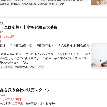
労働時間制
社員登用あり
フリーター歓迎
未経験者歓迎
経験者歓迎
研修あり
通費支給
長期歓迎
駅近5分以内
社割あり
週4日以上OK
ート
宅・全国応募可】労務経験者大募集
RS
円～2,600円
ト
曜日: ・160時間勤務（曜日、時間帯問わず） ※入社初月は日中勤務必
 ★急募★ 私たちは、BtoB向けの業務支援サービスを提供しており、導入
客基盤ともに急速に拡大中です！ 外資系大手企業の案件にてペイロー
ただきます！ ////...
シフト自由
即日勤務OK
フルリモート
部品を扱う会社の販売スタッフ
式会社
00円～250,000円
セス 都営大江戸線「光が丘駅」より徒歩7分