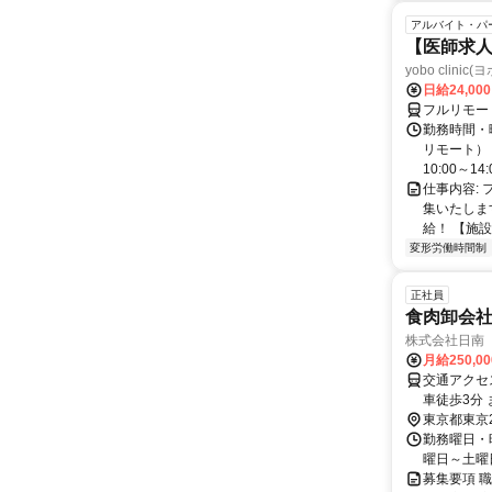
アルバイト・パ
【医師求人
yobo clini
日給24,00
フルリモー
勤務時間・曜
リモート） 
10:00～14:0
仕事内容:
集いたしま
給！ 【施設
変形労働時間制
正社員
食肉卸会社
株式会社日南
月給250,0
交通アクセ
車徒歩3分
ス乗車 「
東京都東京
勤務曜日・時
曜日～土曜
募集要項 