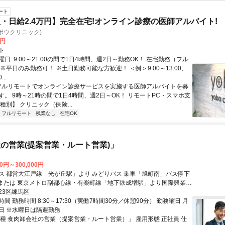
ート
・日給2.4万円】完全在宅!オンライン診療の医師アルバイト!
c(ヨボウクリニック)
0円
ト
日: 9:00～21:00の間で1日4時間、週2日～勤務OK！ 在宅勤務（フル
※平日のみ勤務可！ ※土日勤務可能な方歓迎！ ＜例＞9:00～13:00、
...
 フルリモートでオンライン診療サービスを実施する医師アルバイトを募
す。 9時～21時の間で1日4時間、週2日～OK！ リモートPC・スマホ支
種別】 クリニック（保険...
フルリモート
残業なし
在宅OK
の営業(提案営業・ルート営業)」
00円～300,000円
ス 都営大江戸線「光が丘駅」より みどりバス 乗車「旭町南」バス停下
 または 東京メトロ副都心線・有楽町線「地下鉄成増駅」より国際興業バ
土支田交番」バス停下車徒歩3分
23区練馬区
間 勤務時間 8:30～17:30（実働7時間30分／休憩90分） 勤務曜日 月
日 ※水曜日は隔週勤務
職種 食肉卸会社の営業（提案営業・ルート営業）」 雇用形態 正社員 仕