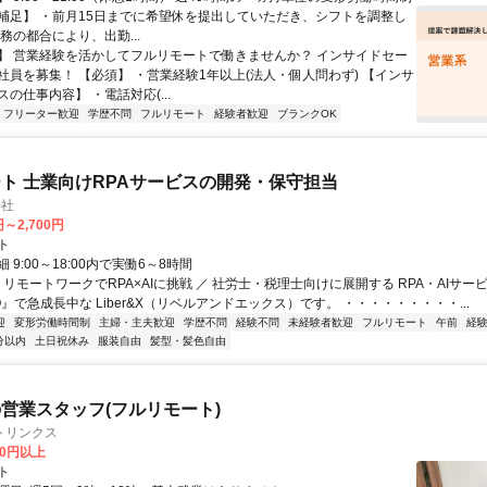
補足】 ・前月15日までに希望休を提出していただき、シフトを調整し
務の都合により、出勤...
】 営業経験を活かしてフルリモートで働きませんか？ インサイドセー
社員を募集！ 【必須】 ・営業経験1年以上(法人・個人問わず) 【インサ
の仕事内容】 ・電話対応(...
フリーター歓迎
学歴不問
フルリモート
経験者歓迎
ブランクOK
ト 士業向けRPAサービスの開発・保守担当
会社
円～2,700円
ト
 9:00～18:00内で実働6～8時間
 リモートワークでRPA×AIに挑戦 ／ 社労士・税理士向けに展開する RPA・AIサー
O』で急成長中な Liber&X（リベルアンドエックス）です。 ・・・・・・・・・...
迎
変形労働時間制
主婦・主夫歓迎
学歴不問
経験不問
未経験者歓迎
フルリモート
午前
経
分以内
土日祝休み
服装自由
髪型・髪色自由
営業スタッフ(フルリモート)
トリンクス
00円以上
ト