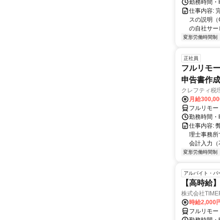
勤務時間・
仕事内容:
スの説明（
の自社サー
変形労働時間制
正社員
フルリモー
申告書作
クレフティ税
月給300,0
フルリモー
勤務時間・曜日
仕事内容:
理士事務所
会計入力（
変形労働時間制
アルバイト・パ
【高時給】
株式会社TIME
時給2,000
フルリモー