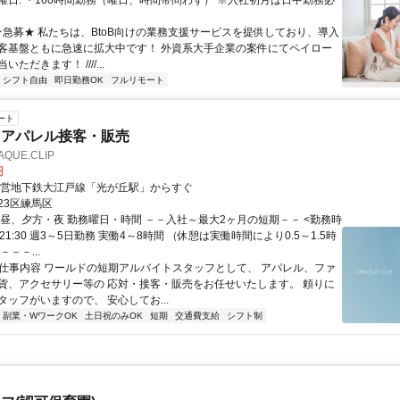
曜日: ・160時間勤務（曜日、時間帯問わず） ※入社初月は日中勤務必
 ★急募★ 私たちは、BtoB向けの業務支援サービスを提供しており、導入
客基盤ともに急速に拡大中です！ 外資系大手企業の案件にてペイロー
ただきます！ ////...
シフト自由
即日勤務OK
フルリモート
ート
スアパレル接客・販売
QUE.CLIP
円
都営地下鉄大江戸線「光が丘駅」からすぐ
23区練馬区
、昼、夕方・夜 勤務曜日・時間 －－入社～最大2ヶ月の短期－－ <勤務時
~21:30 週3～5日勤務 実働4～8時間 （休憩は実働時間により0.5～1.5時
－－...
● 仕事内容 ワールドの短期アルバイトスタッフとして、 アパレル、ファ
貨、アクセサリー等の 応対・接客・販売をお任せいたします。 頼りに
ッフがいますので、 安心してお...
副業・WワークOK
土日祝のみOK
短期
交通費支給
シフト制