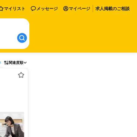
マイリスト
メッセージ
マイページ
求人掲載のご相談
存
関連度順