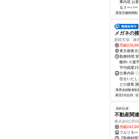
事内容 お
るスーパー
変形労働時間制
メガネの
眼鏡市場 練
月給229,8
東京都東京
勤務時間 実
働8h ※週
平均残業15時
仕事内容 
任せいたし
どの接客 購
業界未経験者歓
駅近5分以内
社
契約社員
不動産関
株式会社LIFULL 
月給242,0
フルリモー
【勤務時間】