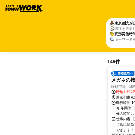
東京都
光が
職種を選択
変形労働時
キーワード
149件
メガネの
眼鏡市場 練
時給1,39
東京都東京
勤務時間 1
可 年間休
分の時間も大
仕事内容 
じめは簡単
できます！ 