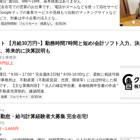
曜日: 週5回、9時〜18時、基本残業はありません
 完全在宅での営業のお仕事です。 電話やズームなどを使って自社サービ
Googleマップの集客サービスや見積もり比較のマッチングサイトなど
ビス、対象は中小企業の法人とな...
固定時間制
フルリモート
残業なし
在宅OK
ト 【月給30万円~】勤務時間7時間と短め!会計ソフト入力、
成、将来的に決算説明も
理士事務所
00円以上
ト
: * 9:00～17:00 * 完全週休2日制 * 9:00-16:00など、柔軟に相談可能
 弊事務所は、不動産業（不動産賃貸、売買、開発等）にほぼ特化した税
です。 【主な業務内容】 * 法人の確定申告書、各種税務申告書の作成 *
不動産売買契約、建築関連...
急募
フルリモート
在宅OK
ート
勤怠・給与計算経験者大募集 完全在宅!
RS
円～2,600円
ト