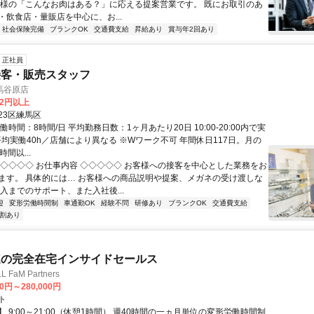
客様の「こんなお肉はある？」に応える提案営業です。 既にお取引のあ
・飲食店・量販店を中心に、お...
社会保険完備
ブランクOK
交通費支給
昇給あり
賞与年2回あり
正社員
接客・販売スタッフ
馬谷原店
82円以上
23区練馬区
働時間：8時間/日 平均勤務日数：1ヶ月あたり20日 10:00-20:00内で実
平均実働40h／店舗により異なる ※Wワーク不可 年間休日117日。月の
間以...
◇◇◇◇◇ お仕事内容 ◇◇◇◇◇ お客様への接客を中心とした業務をお
ます。 具体的には… お客様への商品説明や提案、メガネの受け渡しな
入までのサポート、また入社後...
迎
変形労働時間制
車通勤OK
経験不問
研修あり
ブランクOK
交通費支給
割あり
連の完全在宅インサイドセールス
FaM Partners
00円～280,000円
ト
 9:00～21:00（休憩1時間） 週40時間の一ヵ月単位の変形労働時間制