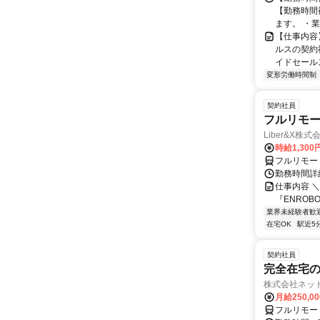
【勤務時間
ます。 ・業
【仕事内容
ルスの契約
イドセールス
変形労働時間制
契約社員
フルリモー
Liber&X株式
時給1,300
フルリモー
勤務時間詳細
仕事内容 ＼
『ENROB
業界未経験者歓
在宅OK
駅近5
契約社員
完全在宅の
株式会社ネッ
月給250,0
フルリモー