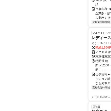
勤務時間・
須
仕事内容:
企業数・顧
ル業務を担当い
変形労働時間制
アルバイト・パ
レディー
光が丘IMA OPA
時給1,500
アクセス 
東京都東京
時間帯 朝
間＞12:00
間） －－－－
仕事情報 
ッション雑
なる先輩スタ
変形労働時間制
同じ企業の求人
正社員