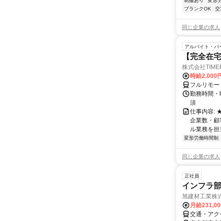
制服あり
変形
ブランクOK
交
同じ企業の求人
アルバイト・パ
【完全在
株式会社TIME
時給2,000
フルリモー
勤務時間・
須
仕事内容:
企業数・顧
ル業務を担当い
変形労働時間制
同じ企業の求人
正社員
インフラ
旭建材工業株
月給231,0
交通・アク