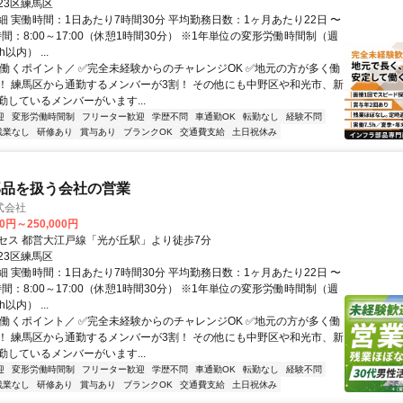
23区練馬区
細 実働時間：1日あたり7時間30分 平均勤務日数：1ヶ月あたり22日 〜
時間：8:00～17:00（休憩1時間30分） ※1年単位の変形労働時間制（週
以内） ...
＼働くポイント／ ✅完全未経験からのチャレンジOK ✅地元の方が多く働
！ 練馬区から通勤するメンバーが3割！ その他にも中野区や和光市、新
勤しているメンバーがいます...
迎
変形労働時間制
フリーター歓迎
学歴不問
車通勤OK
転勤なし
経験不問
残業なし
研修あり
賞与あり
ブランクOK
交通費支給
土日祝休み
部品を扱う会社の営業
式会社
00円～250,000円
セス 都営大江戸線「光が丘駅」より徒歩7分
23区練馬区
細 実働時間：1日あたり7時間30分 平均勤務日数：1ヶ月あたり22日 〜
時間：8:00～17:00（休憩1時間30分） ※1年単位の変形労働時間制（週
以内） ...
＼働くポイント／ ✅完全未経験からのチャレンジOK ✅地元の方が多く働
！ 練馬区から通勤するメンバーが3割！ その他にも中野区や和光市、新
勤しているメンバーがいます...
迎
変形労働時間制
フリーター歓迎
学歴不問
車通勤OK
転勤なし
経験不問
残業なし
研修あり
賞与あり
ブランクOK
交通費支給
土日祝休み