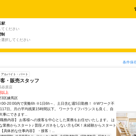
丘駅
してください
間制
を選択してください
条件保
アルバイト・パート
接客・販売スタッフ
馬谷原店
4円以上
23区練馬区
0:00-20:00内で実働6h ※1日6h～、土日含む週5日勤務！ ※Wワーク不
日117日。月の平均残業15時間以下。 ワークライフバランスも良く、自
事にできます...
【職務内容】 お客様への接客を中心とした業務をお任せいたします。 は
な業務からスタート♪ 普段メガネをしない方もOK！未経験からスタート
【具体的な仕事内容】 ・接客：...