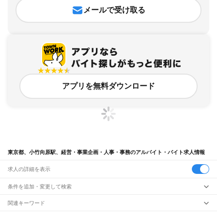
メールで受け取る
アプリを無料ダウンロード
東京都、小竹向原駅、経営・事業企画・人事・事務のアルバイト・バイト求人情報
求人の詳細を表示
条件を追加・変更して検索
市区町村を追加・変更
関連キーワード
完全在宅ワーク 全国
シール貼り 在宅
現在地周辺
ガチャガチャ
犬カフェ
東京都