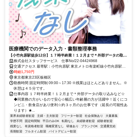
医療機関でのデータ入力・書類整理事務
【小竹向原駅徒歩12分】１７時半終業！１２月まで＊外部データの取り
込みなど☆
株式会社スタッフサービス 仕事No/22-04424968
交通アクセス 最寄駅：小竹向原駅 東京メトロ有楽町線小竹向原駅徒
歩12分
時給1,750円
東京都東京23区板橋区
勤務時間 固定時間制 09:00～17:30 ※残業はほとんどありません。※
休憩は４５分です。
仕事内容 １７時半終業！１２月まで＊外部データの取り込みなど☆
◆同業務の方がいるので安心☆幅広い年齢層の方が活躍中！近くにコ
ンビニ・飲食店があり便利☆約３ヶ月のお仕事です（延長の可能性あ
ります）★...
業界未経験者歓迎
主婦・主夫歓迎
フリーター歓迎
社会保険あり
大量募集
学歴不問
固定時間制
平日のみOK
転勤なし
未経験者歓迎
経験者歓迎
残業なし
有資格者歓迎
職種変更なし
研修あり
ブランクOK
交通費支給
長期歓迎
フルタイム歓迎
バイトデビュー歓迎