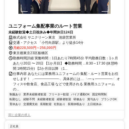
ユニフォーム集配事業のルート営業
未経験歓迎◆土日祝休み◆年間休日124日
株式会社 サニクリーン東京 池袋営業所
交通・アクセス 「小竹向原駅」より徒歩14分
月給228,500円～256,000円
東京都東京23区板橋区
勤務時間詳細 実働時間：1日あたり7時間45分 平均勤務日数：1ヶ月
あたり20日 〜 20日 【1か月目】 ◆勤務時間 …8:30～17:30 (休憩時
間 1時間15分) 【2か月目以降 （1...
仕事内容 あなたには業務用ユニフォームの 集配・ルート営業をお任
せします！ ╭━━━━━━━╮ 具体的には… ╰━ｖ━━━━━╯ オ
フィスや飲食店、食品工場 などで使用される 業務用ユニフォーム
の...
制服あり
業界未経験者歓迎
フリーター歓迎
バイク通勤OK
固定時間制
転勤なし
経験不問
未経験者歓迎
経験者歓迎
研修あり
賞与あり
ブランクOK
育休あり
交通費支給
長期歓迎
社割あり
長期休暇あり
土日祝休み
同じ企業の求人
正社員