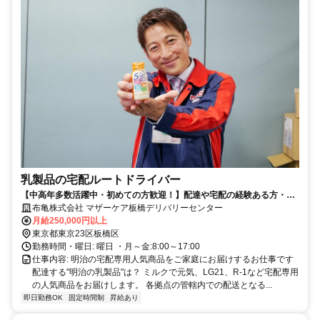
乳製品の宅配ルートドライバー
【中高年多数活躍中・初めての方歓迎！】配達や宅配の経験ある方・好
きな方歓迎
布亀株式会社 マザーケア板橋デリバリーセンター
月給250,000円以上
東京都東京23区板橋区
勤務時間・曜日: 曜日 ・月～金:8:00～17:00
仕事内容: 明治の宅配専用人気商品をご家庭にお届けするお仕事です
配達する"明治の乳製品"は？ ミルクで元気、LG21、R-1など宅配専用
の人気商品をお届けします。 各拠点の管轄内での配送となる...
即日勤務OK
固定時間制
昇給あり