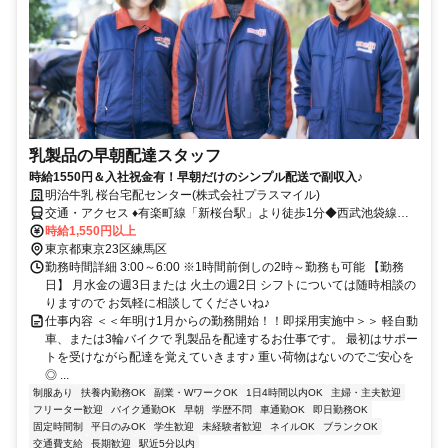
乳製品の早朝配達スタッフ
時給1550円＆入社祝金有！早朝だけのシンプル配送で副収入♪
明治牛乳 桜台宅配センター(株式会社プラスマイル)
交通・アクセス ♦有楽町線「新桜台駅」より徒歩1分◆西武池袋線
「桜台駅」より徒歩7分バイク・自転車通勤OK／車通勤応相談
時給1,550円以上
東京都東京23区練馬区
勤務時間詳細 3:00～6:00 ※1時間前倒しの2時～勤務も可能 【勤務
日】 月水金の週3日または 火土の週2日 シフトについては随時相談の
りますので お気軽に相談してくださいね♪
仕事内容 ＜＜年明け1月からの勤務開始！！即採用実施中＞＞ 軽自動
車、または3輪バイクで 乳製品を配達するお仕事です。 最初はサポー
トを受けながら配達を覚えていきます♪ 重い荷物はないのでご安心を
◎ ...
制服あり
扶養内勤務OK
副業・WワークOK
1日4時間以内OK
主婦・主夫歓迎
フリーター歓迎
バイク通勤OK
早朝
学歴不問
車通勤OK
即日勤務OK
固定時間制
平日のみOK
学生歓迎
未経験者歓迎
ネイルOK
ブランクOK
交通費支給
長期歓迎
駅近5分以内