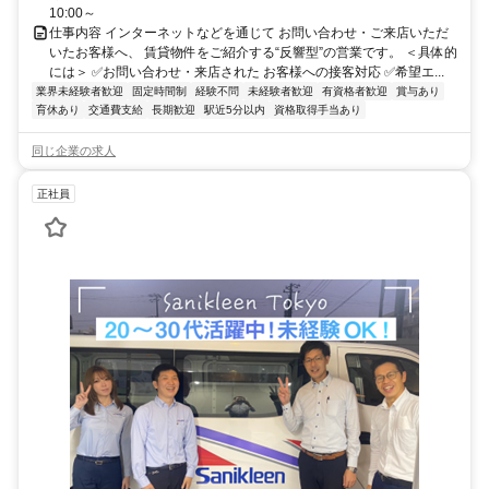
10:00～
仕事内容 インターネットなどを通じて お問い合わせ・ご来店いただ
いたお客様へ、 賃貸物件をご紹介する“反響型”の営業です。 ＜具体的
には＞ ✅お問い合わせ・来店された お客様への接客対応 ✅希望エ...
業界未経験者歓迎
固定時間制
経験不問
未経験者歓迎
有資格者歓迎
賞与あり
育休あり
交通費支給
長期歓迎
駅近5分以内
資格取得手当あり
同じ企業の求人
正社員