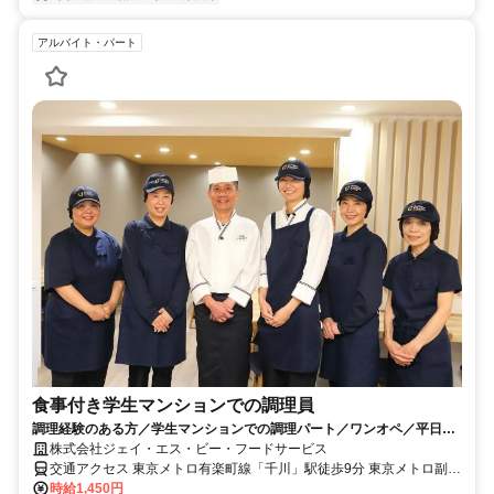
アルバイト・パート
食事付き学生マンションでの調理員
調理経験のある方／学生マンションでの調理パート／ワンオペ／平日／
週2～3日／Ｗワーク可／食事補助有り
株式会社ジェイ・エス・ビー・フードサービス
交通アクセス 東京メトロ有楽町線「千川」駅徒歩9分 東京メトロ副都
心線「千川」駅徒歩9分 西武池袋線「江古田」駅徒歩12分
時給1,450円