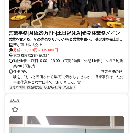
営業事務|月給29万円~|土日祝休み|受発注業務メイン
営業を支える、その先のやりがいがある営業事務へ。 受発注や売上計
上、営業との連携など、一つひとつの仕事がスムーズな事業運営につな
変な商社株式会社
がっています。 これまでの経験を活かしながら、周囲から頼られる存在
月給290,000円～335,000円
として活躍できる環境です。
東京都東京23区練馬区
勤務時間・曜日: 9:00～18:00 （実働8時間／休憩1時間） ※月平均残
業20時間以内
仕事内容: ================================== 営業事務の経
験を、"もっと評価される環境"で活かしませんか。 営業事務は、ただ
事務作業をこなす仕事ではありません。営...
固定時間制
交通費支給
駅近5分以内
昇給あり
正社員