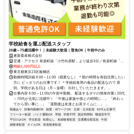
学校給食を運ぶ配送スタッフ
20歳～75歳活躍中！｜未経験大歓迎｜普免OK｜午前中のみ
東新畜産株式会社
交通・アクセス 有楽町線「小竹向原駅」より徒歩3分／有楽町線「千
川駅」より徒歩13分／西武池袋・豊島線「江古田駅」より徒歩16分
時給1,300円以上
東京都東京23区板橋区
勤務時間詳細 6:00～11:00（残業なし） ＊朝の時間を有効活用したい
方に ピッタリのお仕事です！ ＊学校給食用の食品の配送なので 原
則、学校がある日は（月～金曜） 出社していただきます。...
仕事内容 6:00～11:00の午前中勤務。 配送するダケの簡単作業♪ 20代
～70代が元気に活躍中！ 「午後は家族や孫との時間に…」 「終わっ
てから習い事に…」 「退勤後は友達とお茶タイムに…」 ...
制服あり
扶養内勤務OK
副業・WワークOK
主婦・主夫歓迎
60代も応募可
フリーター歓迎
バイク通勤OK
早朝
学歴不問
固定時間制
職場見学可
平日のみOK
学生歓迎
転勤なし
未経験者歓迎
交通費全額支給
午前
経験者歓迎
ネイルOK
有資格者歓迎