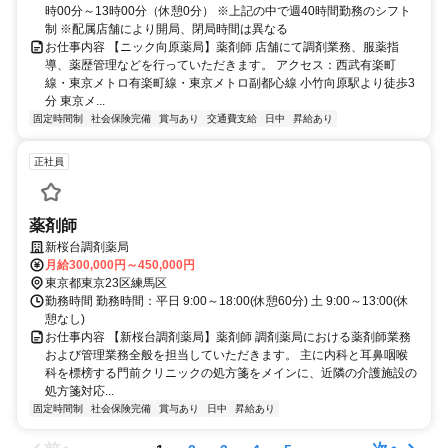
時00分～13時00分（休憩0分） ※上記の中で週40時間勤務のシフト
制 ※配属店舗により開局、閉局時間は異なる
お仕事内容 【ニック向原薬局】薬剤師 店舗にて調剤業務、服薬指
導、薬歴管理などを行っていただきます。 アクセス：西武有楽町
線・東京メトロ有楽町線・東京メトロ副都心線 小竹向原駅より徒歩3
分 東京メ...
固定時間制
社会保険完備
賞与あり
交通費支給
日中
昇給あり
正社員
薬剤師
新桜台調剤薬局
月給300,000円～450,000円
東京都東京23区練馬区
勤務時間 勤務時間：平日 9:00～18:00(休憩60分) 土 9:00～13:00(休
憩なし)
お仕事内容 【新桜台調剤薬局】薬剤師 調剤薬局における薬剤師業務
および管理業務全般を担当していただきます。 主に内科と耳鼻咽喉
科を標榜する門前クリニックの処方箋をメインに、近隣の介護施設の
処方箋対応...
固定時間制
社会保険完備
賞与あり
日中
昇給あり