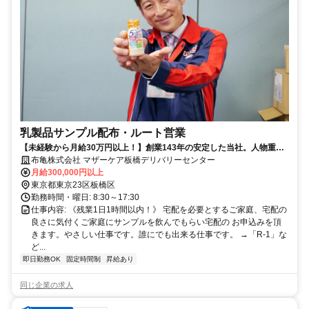
乳製品サンプル配布・ルート営業
【未経験から月給30万円以上！】創業143年の安定した当社。人物重
視・年齢学歴不問です！
布亀株式会社 マザーケア板橋デリバリーセンター
月給300,000円以上
東京都東京23区板橋区
勤務時間・曜日: 8:30～17:30
仕事内容: 《残業1日1時間以内！》 宅配を必要とするご家庭、宅配の
良さに気付くご家庭にサンプルを飲んでもらい宅配の お申込みを頂
きます。やさしい仕事です。誰にでも出来る仕事です。 →「R-1」な
ど...
即日勤務OK
固定時間制
昇給あり
同じ企業の求人