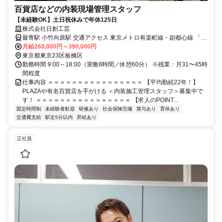
百貨店などの内装現場管理スタッフ
【未経験OK】土日祝休みで年休125日
株式会社日創工芸
最寄駅 小竹向原駅 交通アクセス 東京メトロ有楽町線・副都心線 「小
竹向原駅」より徒歩3分 西武有楽町線「小竹向原駅」より徒歩3分 →
月給260,000円～390,000円
東京都東京23区板橋区
直行直帰OK！ ※転勤なし ※案件により出張あり
勤務時間 9:00～18:00（実働8時間／休憩60分） ※残業：月31〜45時
間程度
仕事内容 ＝＝＝＝＝＝＝＝＝＝＝＝＝＝＝＝ 【平均勤続22年！】
PLAZAや有名百貨店を手がける ＜内装施工管理スタッフ＞募集中で
す！ ＝＝＝＝＝＝＝＝＝＝＝＝＝＝＝＝ 【求人のPOINT...
固定時間制
未経験者歓迎
研修あり
社会保険完備
賞与あり
育休あり
交通費支給
駅近5分以内
昇給あり
正社員