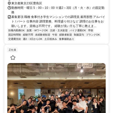
東京都東京23区豊島区
勤務時間・曜日 5：00～10：00 ※週2～3回（月・火・水）の固定勤
務
募集要項 職種 食事付き学生マンションでの調理員 雇用形態 アルバイ
ト / パート 仕事内容 調理業務、料理盛り付けなど 調理のお仕事をお
願いします。資格は不問です。 経験が浅い方も丁寧に教えま...
扶養内勤務OK
副業・WワークOK
主婦・主夫歓迎
バイク通勤OK
早朝
固定時間制
経験不問
未経験者歓迎
午前
経験者歓迎
制服貸与
ブランクOK
交通費支給
週2・3日からOK
土日祝休み
食事補助あり
正社員