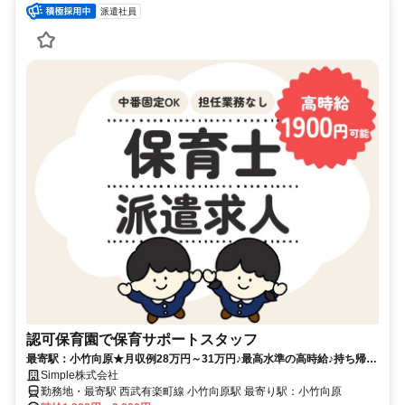
派遣社員
認可保育園で保育サポートスタッフ
最寄駅：小竹向原★月収例28万円～31万円♪最高水準の高時給♪持ち帰り
仕事・残業・担任無し♪
Simple株式会社
勤務地・最寄駅 西武有楽町線 小竹向原駅 最寄り駅：小竹向原