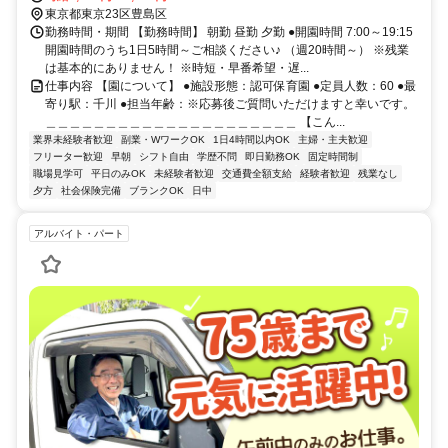
東京都東京23区豊島区
勤務時間・期間 【勤務時間】 朝勤 昼勤 夕勤 ●開園時間 7:00～19:15
開園時間のうち1日5時間～ご相談ください♪ （週20時間～） ※残業
は基本的にありません！ ※時短・早番希望・遅...
仕事内容 【園について】 ●施設形態：認可保育園 ●定員人数：60 ●最
寄り駅：千川 ●担当年齢：※応募後ご質問いただけますと幸いです。
＿＿＿＿＿＿＿＿＿＿＿＿＿＿＿＿＿＿＿＿＿ 【こん...
業界未経験者歓迎
副業・WワークOK
1日4時間以内OK
主婦・主夫歓迎
フリーター歓迎
早朝
シフト自由
学歴不問
即日勤務OK
固定時間制
職場見学可
平日のみOK
未経験者歓迎
交通費全額支給
経験者歓迎
残業なし
夕方
社会保険完備
ブランクOK
日中
アルバイト・パート