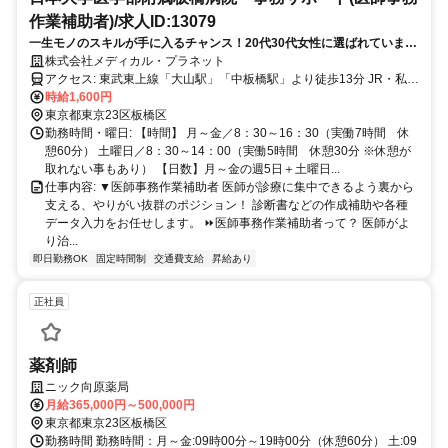
作業補助者)/求人ID:13079
一生モノのスキルが手に入るチャンス！20代30代女性に選ばれていま
す。✅未経験から需要高まる病院の事務ワークに挑戦！✅高時給1600円
株式会社メディカル・プラネット
✅16時半退勤
アクセス: 東武東上線「大山駅」「中板橋駅」より徒歩13分 JR・私鉄
各線「池袋駅」西口よりバス20分 東京メトロ有楽町線・副都心線
時給1,600円
「千川駅」よりバス10分 ★有楽町線「小竹向原駅」からも自転車で
東京都東京23区板橋区
10分程度です！ ⏩意外と交通便利です 東武東上線「大山駅」と「中
勤務時間・曜日: 【時間】 月～金／8：30～16：30（実働7時間 休
板橋駅」からは徒歩13分程度です。 自転車通勤がOKなので、近隣に
憩60分） 土曜日／8：30～14：00（実働5時間 休憩30分 ※休憩が
お住まいのスタッフは自転車通勤の方が多いです。 また、池袋駅西
取れない事もあり） 【日数】月～金の週5日＋土曜日...
口のバスターミナルから病院入口までのバス便が約10分間隔でありま
仕事内容: ▼医師事務作業補助者 医師が診療に集中できるよう裏から
す！
支える、やりがい抜群のポジション！ 診断書などの作成補助や各種
データ入力をお任せします。 ⏩医師事務作業補助者って？ 医師がよ
り治...
即日勤務OK
固定時間制
交通費支給
昇給あり
正社員
薬剤師
ニック向原薬局
月給365,000円～500,000円
東京都東京23区板橋区
勤務時間 勤務時間：月～金:09時00分～19時00分（休憩60分） 土:09