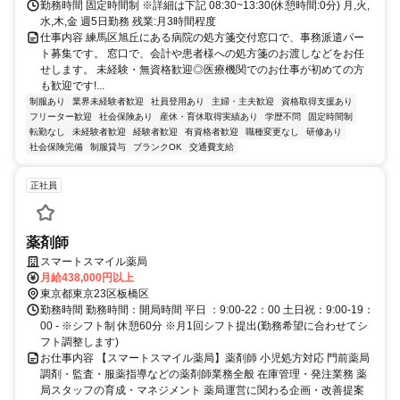
勤務時間 固定時間制 ※詳細は下記 08:30~13:30(休憩時間:0分) 月,火,
水,木,金 週5日勤務 残業:月3時間程度
仕事内容 練馬区旭丘にある病院の処方箋交付窓口で、事務派遣パー
ト募集です。 窓口で、会計や患者様への処方箋のお渡しなどをお任
せします。 未経験・無資格歓迎◎医療機関でのお仕事が初めての方
も歓迎です!...
制服あり
業界未経験者歓迎
社員登用あり
主婦・主夫歓迎
資格取得支援あり
フリーター歓迎
社会保険あり
産休・育休取得実績あり
学歴不問
固定時間制
転勤なし
未経験者歓迎
経験者歓迎
有資格者歓迎
職種変更なし
研修あり
社会保険完備
制服貸与
ブランクOK
交通費支給
正社員
薬剤師
スマートスマイル薬局
月給438,000円以上
東京都東京23区板橋区
勤務時間 勤務時間：開局時間 平日 ：9:00-22：00 土日祝：9:00‐19：
00 - ※シフト制 休憩60分 ※月1回シフト提出(勤務希望に合わせてシ
フト調整します)
お仕事内容 【スマートスマイル薬局】薬剤師 小児処方対応 門前薬局
調剤・監査・服薬指導などの薬剤師業務全般 在庫管理・発注業務 薬
局スタッフの育成・マネジメント 薬局運営に関わる企画・改善提案