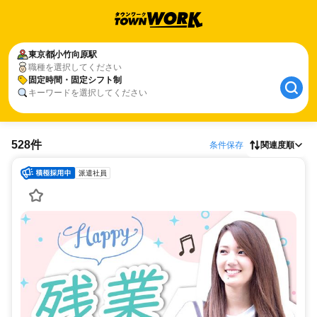
東京都
小竹向原駅
職種を選択してください
固定時間・固定シフト制
キーワードを選択してください
528件
条件保存
関連度順
派遣社員