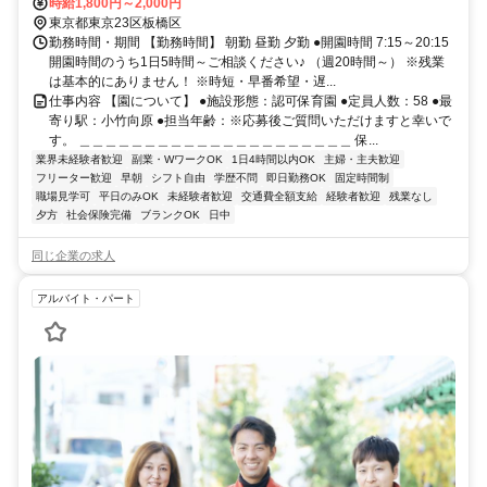
時給1,800円～2,000円
東京都東京23区板橋区
勤務時間・期間 【勤務時間】 朝勤 昼勤 夕勤 ●開園時間 7:15～20:15
開園時間のうち1日5時間～ご相談ください♪ （週20時間～） ※残業
は基本的にありません！ ※時短・早番希望・遅...
仕事内容 【園について】 ●施設形態：認可保育園 ●定員人数：58 ●最
寄り駅：小竹向原 ●担当年齢：※応募後ご質問いただけますと幸いで
す。 ＿＿＿＿＿＿＿＿＿＿＿＿＿＿＿＿＿＿＿＿＿ 保...
業界未経験者歓迎
副業・WワークOK
1日4時間以内OK
主婦・主夫歓迎
フリーター歓迎
早朝
シフト自由
学歴不問
即日勤務OK
固定時間制
職場見学可
平日のみOK
未経験者歓迎
交通費全額支給
経験者歓迎
残業なし
夕方
社会保険完備
ブランクOK
日中
同じ企業の求人
アルバイト・パート