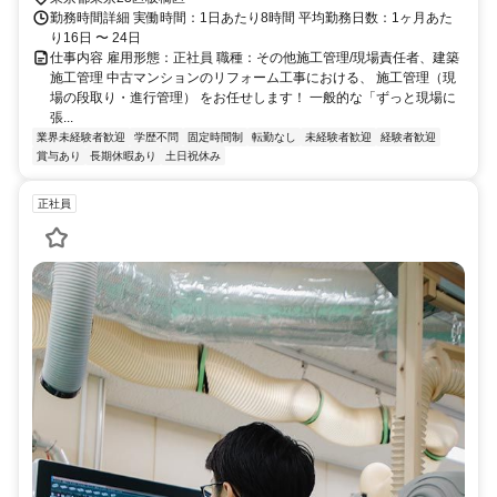
勤務時間詳細 実働時間：1日あたり8時間 平均勤務日数：1ヶ月あた
り16日 〜 24日
仕事内容 雇用形態：正社員 職種：その他施工管理/現場責任者、建築
施工管理 中古マンションのリフォーム工事における、 施工管理（現
場の段取り・進行管理） をお任せします！ 一般的な「ずっと現場に
張...
業界未経験者歓迎
学歴不問
固定時間制
転勤なし
未経験者歓迎
経験者歓迎
賞与あり
長期休暇あり
土日祝休み
正社員