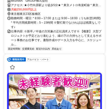
年間休日125日・残業10時間未満のホワイト環境で、正社員採用として
MISAWA GROUP株式会社
サポート事務職デビューしてください！
アクセス: ★小竹向原駅より徒歩5分★ * 東京メトロ有楽町線 * 東京メ
トロ副都心線 * 西武有楽町線
月給250,000円以上
東京都東京23区板橋区
勤務時間・曜日: * 8:00～17:00 または 9:00～18:00（うち休憩1時間)
* 平均月間残業時間：5～15時間 ※繫忙期でなければほぼ残業なしで
す♪
仕事内容: ※新卒／中途の方対象の正社員求人です※ 【概要】 大型プ
ロジェクトが予定どおり進むよう、縁の下の力持ちとして支えるサポ
ート事務のお仕事です。書類作成やデータ入力を中心に、スケジュー
ル...
固定時間制
交通費支給
駅近5分以内
昇給あり
アルバイト・パート