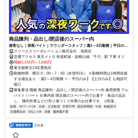
商品陳列・品出し/閉店後のスーパー内
接客なし｜深夜バイト｜ラウンダースタッフ｜週2～4日勤務｜平日の
み・土日のみ相談可｜WワークOK
スリーエスコーポレーション株式会社 池袋店
交通アクセス 東京メトロ 有楽町線・副都心線「千川」駅 下車 すぐ
時給1,350円～1,688円
東京都東京23区豊島区
勤務時間・曜日 0：00～7：00（休憩45分） ※勤務時間は1時間前後
する場合あり ・週2～4日勤務 ☆・平日のみ】【土日のみ】も相談可
能◎
募集要項 職種 商品陳列・品出し／閉店後のスーパー内 雇用形態 アル
バイト / パート 仕事内容 閉店後のスーパー内でお菓子・食品の品出
し、 陳列作業などの売り場づくり作業のお仕事です。 □売場...
副業・WワークOK
主婦・主夫歓迎
学歴不問
固定時間制
午前
制服貸与
交通費支給
日払いOK
深夜
履歴書不要
正社員