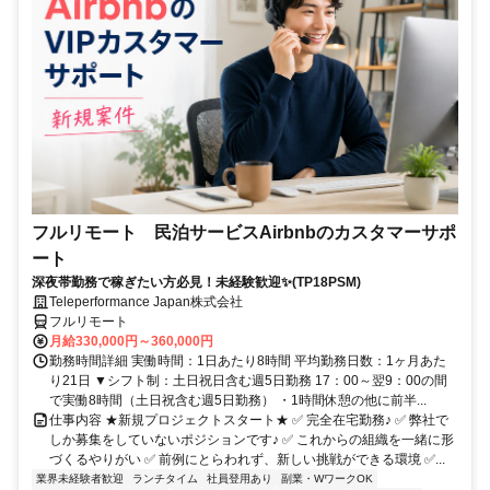
フルリモート 民泊サービスAirbnbのカスタマーサポ
ート
深夜帯勤務で稼ぎたい方必見！未経験歓迎✨(TP18PSM)
Teleperformance Japan株式会社
フルリモート
月給330,000円～360,000円
勤務時間詳細 実働時間：1日あたり8時間 平均勤務日数：1ヶ月あた
り21日 ▼シフト制：土日祝日含む週5日勤務 17：00～翌9：00の間
で実働8時間（土日祝含む週5日勤務） ・1時間休憩の他に前半...
仕事内容 ★新規プロジェクトスタート★ ✅ 完全在宅勤務♪ ✅ 弊社で
しか募集をしていないポジションです♪ ✅ これからの組織を一緒に形
づくるやりがい ✅ 前例にとらわれず、新しい挑戦ができる環境 ✅...
業界未経験者歓迎
ランチタイム
社員登用あり
副業・WワークOK