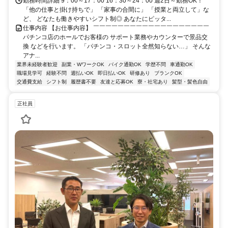
勤務時間詳細 9：00～17：00 16：30～24：00 週2日～勤務OK！
「他の仕事と掛け持ちで」 「家事の合間に」 「授業と両立して」な
ど、 どなたも働きやすいシフト制◎ あなたにピッタ...
仕事内容 【お仕事内容】 ￣￣￣￣￣￣￣￣￣￣￣￣￣￣￣￣￣￣￣
パチンコ店のホールでお客様の サポート業務やカウンターで景品交
換 などを行います。 「パチンコ・スロット全然知らない…」 そんな
アナ...
業界未経験者歓迎
副業・WワークOK
バイク通勤OK
学歴不問
車通勤OK
職場見学可
経験不問
週払いOK
即日払いOK
研修あり
ブランクOK
交通費支給
シフト制
履歴書不要
友達と応募OK
寮・社宅あり
髪型・髪色自由
正社員