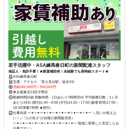
若手活躍中・ASA練馬春日町の新聞配達スタッフ
保証人・免許不要！★家賃補助有！未経験でも高時給スタート★
ASA練馬春日町
交通・アクセス 「富士見台駅」徒歩3分
月給300,000円～500,000円
東京都東京23区中野区
勤務時間詳細 実働時間：1日あたり7時間30分 平均勤務日数：1ヶ月
あたり24日 (朝刊)1:40～6:00 (夕刊)14:20～17:00 (顧客管理)17:00～
18:30/実働7時間 ★朝刊...
仕事内容 ━✦✧✦━✦✧✦━✦✧✦━✦✧✦━✦✧✦━ ＼笑いが絶えな
い！／ "人の良さ"が自慢の新聞販売所♪
━✦✧✦━✦✧✦━✦✧✦━✦✧✦━✦✧✦━ 地域に密着した安定したお
仕事です♪ ＼...