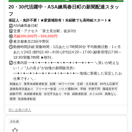
20・30代活躍中・ASA練馬春日町の新聞配達スタッ
フ
保証人・免許不要！★家賃補助有！未経験でも高時給スタート★
ASA練馬春日町
交通・アクセス 「富士見台駅」徒歩3分
月給300,000円～500,000円
東京都東京23区中野区
勤務時間詳細 実働時間：1日あたり7時間30分 平均勤務日数：1ヶ月
あたり24日 (朝刊)1:40～6:00 (夕刊)14:20～17:00 (顧客管理)17:00～
18:30/実働7時間 ★朝刊...
仕事内容 ━✦✧✦━✦✧✦━✦✧✦━✦✧✦━✦✧✦━ ＼笑いが絶えな
い！／ "人の良さ"が自慢の新聞販売所♪
━✦✧✦━✦✧✦━✦✧✦━✦✧✦━✦✧✦━ 地域に密着した安定したお
仕事です♪ ＼...
制服あり
業界未経験者歓迎
副業・WワークOK
主婦・主夫歓迎
60代も応募可
資格取得支援あり
フリーター歓迎
バイク通勤OK
早朝
学歴不問
職場見学可
経験不問
未経験者歓迎
住宅手当あり
午前
経験者歓迎
ネイルOK
残業なし
夜間
有資格者歓迎
同じ企業の求人
正社員