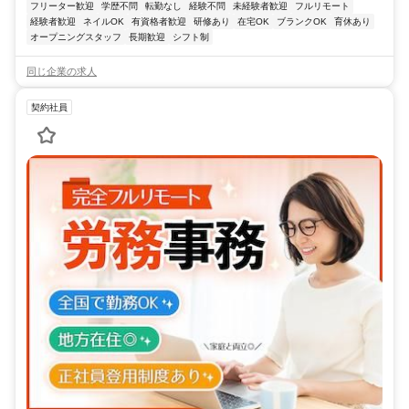
フリーター歓迎
学歴不問
転勤なし
経験不問
未経験者歓迎
フルリモート
経験者歓迎
ネイルOK
有資格者歓迎
研修あり
在宅OK
ブランクOK
育休あり
オープニングスタッフ
長期歓迎
シフト制
同じ企業の求人
契約社員