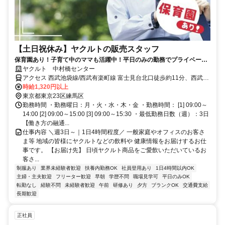
【土日祝休み】ヤクルトの販売スタッフ
保育園あり！子育て中のママも活躍中！平日のみの勤務でプライベート
と両立できます◎
ヤクルト 中村橋センター
アクセス 西武池袋線/西武有楽町線 富士見台北口徒歩約11分、西武池
袋線/西武有楽町線 中村橋徒歩約12分、都営大江戸線 練馬春日町A1口
時給1,320円以上
徒歩約19分
東京都東京23区練馬区
勤務時間 ・勤務曜日：月・火・水・木・金 ・勤務時間： [1] 09:00～
14:00 [2] 09:00～15:00 [3] 09:00～15:30 ・最低勤務日数（週）：3日
【働き方の融通...
仕事内容 ＼週3日～｜1日4時間程度／ 一般家庭やオフィスのお客さ
ま等 地域の皆様にヤクルトなどの飲料や 健康情報をお届けするお仕
事です。 【お届け先】 日頃ヤクルト商品をご愛飲いただいているお
客さ...
制服あり
業界未経験者歓迎
扶養内勤務OK
社員登用あり
1日4時間以内OK
主婦・主夫歓迎
フリーター歓迎
早朝
学歴不問
職場見学可
平日のみOK
転勤なし
経験不問
未経験者歓迎
午前
研修あり
夕方
ブランクOK
交通費支給
長期歓迎
正社員