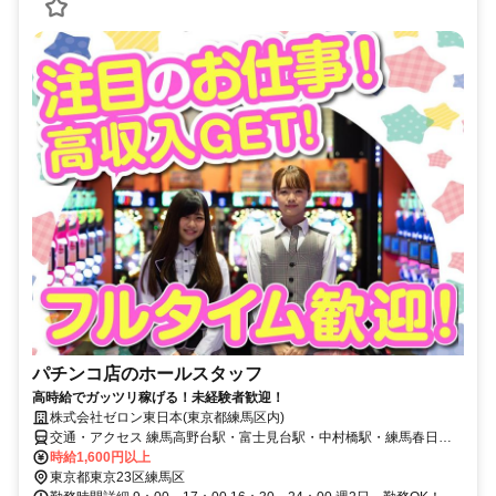
パチンコ店のホールスタッフ
高時給でガッツリ稼げる！未経験者歓迎！
株式会社ゼロン東日本(東京都練馬区内)
交通・アクセス 練馬高野台駅・富士見台駅・中村橋駅・練馬春日町
駅
時給1,600円以上
東京都東京23区練馬区