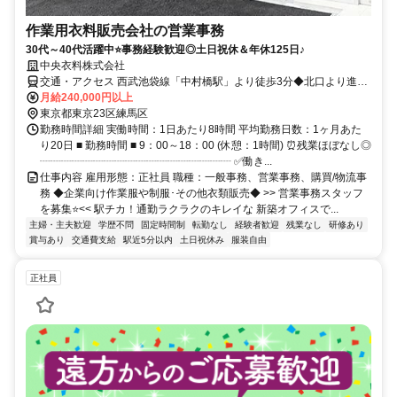
作業用衣料販売会社の営業事務
30代～40代活躍中⭐事務経験歓迎◎土日祝休＆年休125日♪
中央衣料株式会社
交通・アクセス 西武池袋線「中村橋駅」より徒歩3分◆北口より進
み、二つ目の十字路を曲がって、まっすぐ進むと「中央衣料株式会
月給240,000円以上
社」の看板がすぐ見えますよ♪
東京都東京23区練馬区
勤務時間詳細 実働時間：1日あたり8時間 平均勤務日数：1ヶ月あた
り20日 ■ 勤務時間 ■ 9：00～18：00 (休憩：1時間) ⏰残業ほぼなし◎
┈┈┈┈┈┈┈┈┈┈┈┈┈┈┈┈┈┈ ✅働き...
仕事内容 雇用形態：正社員 職種：一般事務、営業事務、購買/物流事
務 ◆企業向け作業服や制服･その他衣類販売◆ >> 営業事務スタッフ
を募集⭐<< 駅チカ！通勤ラクラクのキレイな 新築オフィスで...
主婦・主夫歓迎
学歴不問
固定時間制
転勤なし
経験者歓迎
残業なし
研修あり
賞与あり
交通費支給
駅近5分以内
土日祝休み
服装自由
正社員