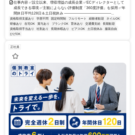
仕事内容 ✅設立以来、増収増益の成長企業 ✅ECディレクターとして
成長できる環境 ✅主観によらない評価制度「360度評価」を採用 ✅年
間休日平均128日＆土日祝休み ―――――――――――――...
資格取得支援あり
学歴不問
固定時間制
フルリモート
経験者歓迎
ネイルOK
研修あり
在宅OK
賞与あり
ブランクOK
育休あり
交通費支給
長期歓迎
資格取得手当あり
社割あり
長期休暇あり
ピアスOK
土日祝休み
服装自由
ひげOK
正社員