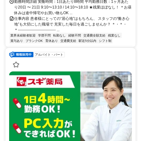
勤務時間詳細 実働時間：1日あたり8時間 平均勤務日数：1ヶ月あた
り20日 〜 21日 9:10〜13:10 / 14:10〜18:10 ★残業ほぼなし！ ＊お昼
休みは途中帰宅やお買い物もOK ...
仕事内容 患者様にとっての“居心地”はもちろん、 スタッフの“働き心
地”も大切にした職場で 充実した毎日を過ごしませんか？ ＊・＊・
＊-‐-‐-‐-‐-‐-‐-‐-‐-‐-‐-‐-‐-‐-‐-‐ ...
業界未経験者歓迎
学歴不問
転勤なし
経験不問
交通費全額支給
残業なし
賞与あり
ブランクOK
育休あり
交通費支給
駅近5分以内
シフト制
アルバイト・パート