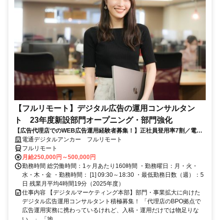
【フルリモート】デジタル広告の運用コンサルタン
ト 23年度新設部門オープニング・部門強化
【広告代理店でのWEB広告運用経験者募集！】正社員登用率7割／電通
G／全国×完全在宅／年休126日・土日祝休み／残業月平均4時間19分
電通デジタルアンカー フルリモート
フルリモート
月給250,000円～500,000円
勤務時間 総労働時間：1ヶ月あたり160時間 ・勤務曜日：月・火・
水・木・金 ・勤務時間： [1] 09:30～18:30 ・最低勤務日数（週）：5
日 残業月平均4時間19分（2025年度）
仕事内容 【デジタルマーケティング本部】部門・事業拡大に向けた
デジタル広告運用コンサルタント積極募集！ 「代理店のBPO拠点で
広告運用実務に携わっているけれど、入稿・運用だけでは物足りな
い…」 「地...