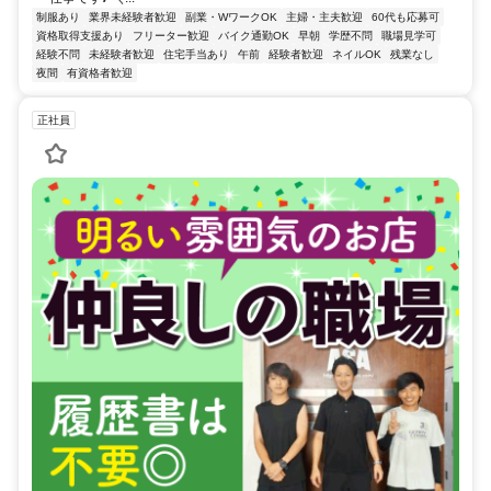
制服あり
業界未経験者歓迎
副業・WワークOK
主婦・主夫歓迎
60代も応募可
資格取得支援あり
フリーター歓迎
バイク通勤OK
早朝
学歴不問
職場見学可
経験不問
未経験者歓迎
住宅手当あり
午前
経験者歓迎
ネイルOK
残業なし
夜間
有資格者歓迎
正社員