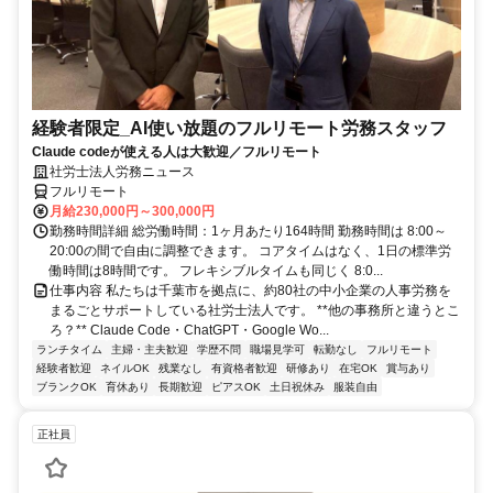
経験者限定_AI使い放題のフルリモート労務スタッフ
Claude codeが使える人は大歓迎／フルリモート
社労士法人労務ニュース
フルリモート
月給230,000円～300,000円
勤務時間詳細 総労働時間：1ヶ月あたり164時間 勤務時間は 8:00～
20:00の間で自由に調整できます。 コアタイムはなく、1日の標準労
働時間は8時間です。 フレキシブルタイムも同じく 8:0...
仕事内容 私たちは千葉市を拠点に、約80社の中小企業の人事労務を
まるごとサポートしている社労士法人です。 **他の事務所と違うとこ
ろ？** Claude Code・ChatGPT・Google Wo...
ランチタイム
主婦・主夫歓迎
学歴不問
職場見学可
転勤なし
フルリモート
経験者歓迎
ネイルOK
残業なし
有資格者歓迎
研修あり
在宅OK
賞与あり
ブランクOK
育休あり
長期歓迎
ピアスOK
土日祝休み
服装自由
正社員