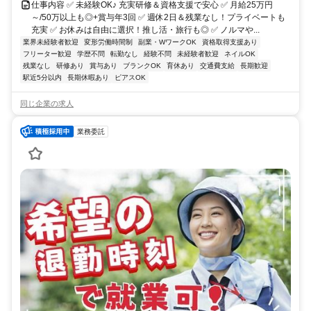
仕事内容 ✅ 未経験OK♪ 充実研修＆資格支援で安心 ✅ 月給25万円
～/50万以上も◎+賞与年3回 ✅ 週休2日＆残業なし！プライベートも
充実 ✅ お休みは自由に選択！推し活・旅行も◎ ✅ ノルマや...
業界未経験者歓迎
変形労働時間制
副業・WワークOK
資格取得支援あり
フリーター歓迎
学歴不問
転勤なし
経験不問
未経験者歓迎
ネイルOK
残業なし
研修あり
賞与あり
ブランクOK
育休あり
交通費支給
長期歓迎
駅近5分以内
長期休暇あり
ピアスOK
同じ企業の求人
業務委託