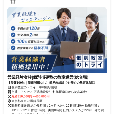
営業経験者枠|個別指導塾の教室運営(総合職)
【反響100%｜新規開拓なし】業界未経験でも安心の教育体制◎
個別教室のトライ 中村橋駅前校
交通・アクセス 西武池袋線/中村橋駅南口から徒歩30秒
月給310,000円～400,000円
東京都東京23区練馬区
勤務時間詳細 総労働時間：1ヶ月あたり163時間20分 勤務時間：
13:00〜22:00 休憩1時間、実働8時間 社内システムが22時15分で 終