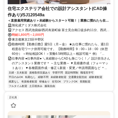
住宅エクステリア会社での設計アシスタント(CAD操
作あり)/SJ120549a
＜直接雇用実績あり＞未経験からスタート可能！｜業務に慣れたら在宅
あり（週1日）
旭化成アミダス株式会社
アクセス 西武池袋線/西武有楽町線 富士見台南口徒歩約11分、西武新
宿線 鷺ノ宮北口徒歩約12分
時給1,800円～2,000円
東京都東京23区中野区
勤務時間 【勤務日数】週5日（月～金） ★お仕事に慣れたら、週1日
程度在宅ワーク併用可能です。 【勤務時間】9：00～18：00（休憩
60分） ＜時短相談OK！＞実働6.5時間以上～相談可能＊ 例）「...
仕事内容 ●仕事内容● ＼未経験からCADも身につく！／ 設計担当さん
のアシスタント業務です＊ ～主な業務～ ▼見積書作成（フォーマッ
トあり） ▼各種図面作成・修正 L新規・変更／申請用図面など ＊...
主婦・主夫歓迎
資格取得支援あり
学歴不問
固定時間制
職場見学可
平日のみOK
転勤なし
経験不問
未経験者歓迎
交通費全額支給
経験者歓迎
残業なし
有資格者歓迎
研修あり
在宅OK
ブランクOK
長期歓迎
フルタイム歓迎
土日祝休み
服装自由
正社員