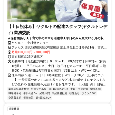
【土日祝休み】ヤクルトの配達スタッフ(ヤクルトレデ
ィ) 業務委託
★保育園あり★子育て中のママも活躍中★平日のみ★最大12ヶ月の収入
補償あり
ヤクルト 中村橋センター
アクセス 西武池袋線/西武有楽町線 富士見台北口徒歩約11分、西武池
袋線/西武有楽町線 中村橋徒歩約12分、都営大江戸線 練馬春日町A1口
月給100,000円～300,000円
徒歩約19分
東京都東京23区練馬区
勤務時間 【活動推奨時間】 9：00～15：00の間で1日4時間～（休憩
1時間） ・平日のみＯＫ、土日・祝日はお休みです ・平日週3日～勤
務OK ・活動曜日は希望曜日を固定して3日以上 ・WワークOK...
仕事内容 ＼週3日～｜1日4時間程度｜ WワークOK／ 【仕事につい
て】 一般家庭やオフィスのお客さまなど 地域の皆さまにヤクルトな
どの飲料や 健康情報をお届けするお仕事です。 【お届け先】 日頃...
業界未経験者歓迎
社員登用あり
1日4時間以内OK
主婦・主夫歓迎
学歴不問
職場見学可
平日のみOK
経験不問
未経験者歓迎
研修あり
ブランクOK
交通費支給
長期歓迎
週4日以上OK
派遣社員