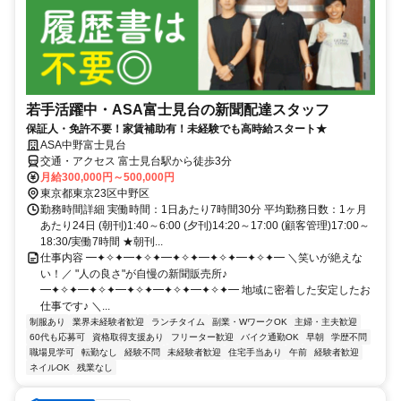
若手活躍中・ASA富士見台の新聞配達スタッフ
保証人・免許不要！家賃補助有！未経験でも高時給スタート★
ASA中野富士見台
交通・アクセス 富士見台駅から徒歩3分
月給300,000円～500,000円
東京都東京23区中野区
勤務時間詳細 実働時間：1日あたり7時間30分 平均勤務日数：1ヶ月
あたり24日 (朝刊)1:40～6:00 (夕刊)14:20～17:00 (顧客管理)17:00～
18:30/実働7時間 ★朝刊...
仕事内容 ━✦✧✦━✦✧✦━✦✧✦━✦✧✦━✦✧✦━ ＼笑いが絶えな
い！／ "人の良さ"が自慢の新聞販売所♪
━✦✧✦━✦✧✦━✦✧✦━✦✧✦━✦✧✦━ 地域に密着した安定したお
仕事です♪ ＼...
制服あり
業界未経験者歓迎
ランチタイム
副業・WワークOK
主婦・主夫歓迎
60代も応募可
資格取得支援あり
フリーター歓迎
バイク通勤OK
早朝
学歴不問
職場見学可
転勤なし
経験不問
未経験者歓迎
住宅手当あり
午前
経験者歓迎
ネイルOK
残業なし