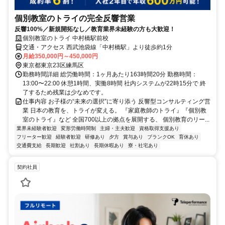
個別教室のトライの完全反響営業
反響100%／新規開拓なし／教育業界未経験の方も大歓迎！
個別教室のトライ 中村橋駅前校
交通・アクセス 西武池袋線「中村橋駅」より徒歩約1分
月給350,000円～450,000円
東京都東京23区練馬区
勤務時間詳細 総労働時間：1ヶ月あたり163時間20分 勤務時間：
13:00〜22:00 休憩1時間、実働8時間 社内システムが22時15分で 終
了するため残業は少なめです。
仕事内容 お子様の“未来の選択”に寄り添う 反響型コンサルティング営
業 日本の教育を、トライが変える。 『家庭教師のトライ』『個別教
室のトライ』など 全国700以上の拠点を展開する、 個別教育のリー...
業界未経験者歓迎
変形労働時間制
主婦・主夫歓迎
資格取得支援あり
フリーター歓迎
経験者歓迎
研修あり
夕方
賞与あり
ブランクOK
育休あり
交通費支給
長期歓迎
社割あり
長期休暇あり
寮・社宅あり
契約社員