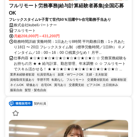
フルリモート労務事務|給与計算経験者募集|全国応募
OK
フレックスタイム✨子育て世代60％活躍中✨在宅勤務手当あり
株式会社kubellパートナー
フルリモート
月給208,000円～431,200円
勤務時間詳細 実働時間：1日あたり8時間 平均勤務日数：1ヶ月あた
り18日 〜 20日 フレックスタイム制 （標準労働時間／1日8h） ※メ
インタイム／10：00～16：00 ◎残業少なめ！ 月平...
仕事内容 ★☆★☆★☆★☆★☆★☆★☆★☆★☆ ☆ 労務実務経験を
お持ちの方 ★ ★ 給与計算、勤怠管理、年末調整 ☆ ☆ フルリモート
でスキル活かせる！ ★ ★☆★☆★☆★☆★☆★☆★☆★☆★☆ ...
業界未経験者歓迎
社員登用あり
副業・WワークOK
主婦・主夫歓迎
資格取得支援あり
学歴不問
転勤なし
フルリモート
交通費全額支給
経験者歓迎
ネイルOK
研修あり
在宅OK
賞与あり
交通費支給
ピアスOK
土日祝休み
服装自由
髪型・髪色自由
契約社員