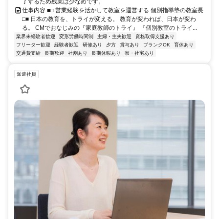
了するため残業は少なめです。
仕事内容 ■□ 営業経験を活かして教室を運営する 個別指導塾の教室長
□■ 日本の教育を、トライが変える。 教育が変われば、日本が変わ
る。 CMでおなじみの『家庭教師のトライ』 『個別教室のトライ...
業界未経験者歓迎
変形労働時間制
主婦・主夫歓迎
資格取得支援あり
フリーター歓迎
経験者歓迎
研修あり
夕方
賞与あり
ブランクOK
育休あり
交通費支給
長期歓迎
社割あり
長期休暇あり
寮・社宅あり
派遣社員