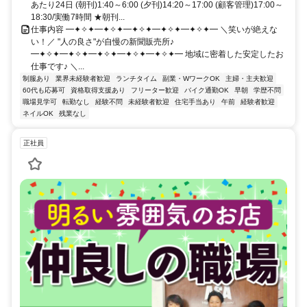
あたり24日 (朝刊)1:40～6:00 (夕刊)14:20～17:00 (顧客管理)17:00～
18:30/実働7時間 ★朝刊...
仕事内容 ━✦✧✦━✦✧✦━✦✧✦━✦✧✦━✦✧✦━ ＼笑いが絶えな
い！／ "人の良さ"が自慢の新聞販売所♪
━✦✧✦━✦✧✦━✦✧✦━✦✧✦━✦✧✦━ 地域に密着した安定したお
仕事です♪ ＼...
制服あり
業界未経験者歓迎
ランチタイム
副業・WワークOK
主婦・主夫歓迎
60代も応募可
資格取得支援あり
フリーター歓迎
バイク通勤OK
早朝
学歴不問
職場見学可
転勤なし
経験不問
未経験者歓迎
住宅手当あり
午前
経験者歓迎
ネイルOK
残業なし
正社員