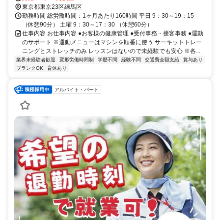
東京都東京23区練馬区
勤務時間 総労働時間：1ヶ月あたり160時間 平日 9：30～19：15
（休憩90分） 土曜 9：30～17：30 （休憩60分）
仕事内容 お仕事内容 ●お客様の健康管理 ●受付事務・接客事務 ●運動
のサポート ※運動メニューはマシンを順番に使う サーキットトレー
ニングとストレッチのみ レッスンはないので未経験でも安心 ※各...
業界未経験者歓迎
変形労働時間制
学歴不問
経験不問
交通費全額支給
賞与あり
ブランクOK
育休あり
アルバイト・パート