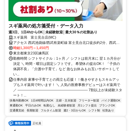
スギ薬局の処方箋受付・データ入力
週3日、1日4hからOK│未経験歓迎│最大30％の社割あり
スギ薬局 富士見台店(MC)
アクセス 西武池袋線/西武有楽町線 富士見台北口徒歩約2分、西武池
袋線/西武有楽町線 中村橋徒歩約13分、西武池袋線/西武有楽町線 練馬
時給1,300円～1,450円
高野台南口徒歩約14分
東京都東京23区練馬区
勤務時間 シフトサイクル：1ヶ月 ／ シフトは前月末に 翌１カ月分が
決定 ＼ 時間・曜日は固定シフトです。 希望休の提出OK！ 「子供の
体調不良」「介護や子育て」など 急なお休みもお互いサポートして
い...
仕事内容 家事や子育てとの両立も応援！！働きやすさもスキルアッ
プもスギ薬局で叶います！ ＼ 人気の医療事務デビューはスギ薬局で
／ ―――――――――――――――――――― 7割以上が未経験スタ
ート！...
扶養内勤務OK
1日4時間以内OK
主婦・主夫歓迎
フリーター歓迎
バイク通勤OK
車通勤OK
平日のみOK
転勤なし
未経験者歓迎
月1シフト提出
ブランクOK
交通費支給
長期歓迎
フルタイム歓迎
週2・3日からOK
シフト制
社割あり
正社員