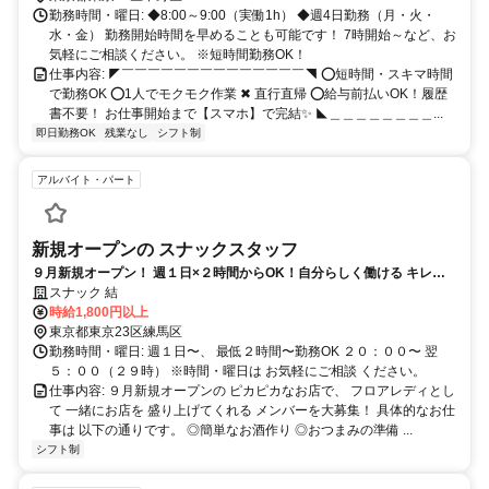
勤務時間・曜日: ◆8:00～9:00（実働1h） ◆週4日勤務（月・火・
水・金） 勤務開始時間を早めることも可能です！ 7時開始～など、お
気軽にご相談ください。 ※短時間勤務OK！
仕事内容: ◤￣￣￣￣￣￣￣￣￣￣￣￣￣￣◥ ⭕短時間・スキマ時間
で勤務OK ⭕1人でモクモク作業 ✖ 直行直帰 ⭕給与前払いOK！履歴
書不要！ お仕事開始まで【スマホ】で完結✨ ◣＿＿＿＿＿＿＿＿...
即日勤務OK
残業なし
シフト制
アルバイト・パート
新規オープンの スナックスタッフ
９月新規オープン！ 週１日×２時間からOK！自分らしく働ける キレイ
なスナック♪高時給1800円〜◎
スナック 結
時給1,800円以上
東京都東京23区練馬区
勤務時間・曜日: 週１日〜、 最低２時間〜勤務OK ２０：００〜 翌
５：００（２９時） ※時間・曜日は お気軽にご相談 ください。
仕事内容: ９月新規オープンの ピカピカなお店で、 フロアレディとし
て 一緒にお店を 盛り上げてくれる メンバーを大募集！ 具体的なお仕
事は 以下の通りです。 ◎簡単なお酒作り ◎おつまみの準備 ...
シフト制