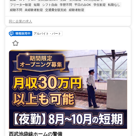
フリーター歓迎
短期
シフト自由
学歴不問
平日のみOK
学生歓迎
転勤なし
経験不問
未経験者歓迎
交通費全額支給
経験者歓迎
同じ企業の求人
アルバイト・パート
西武池袋線ホームの警備