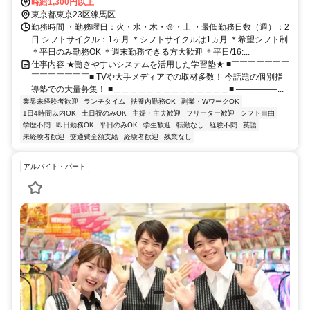
退社
駅より徒歩19分
時給1,300円以上
東京都東京23区練馬区
勤務時間 ・勤務曜日：火・水・木・金・土 ・最低勤務日数（週）：2
日 シフトサイクル：1ヶ月 ＊シフトサイクルは1ヵ月 ＊希望シフト制
＊平日のみ勤務OK ＊週末勤務できる方大歓迎 ＊平日/16:...
仕事内容 ★働きやすいシステムを活用した学習塾★ ■￣￣￣￣￣￣￣
￣￣￣￣￣￣￣■ TVや大手メディアでの取材多数！ 今話題の個別指
導塾での大量募集！ ■＿＿＿＿＿＿＿＿＿＿＿＿＿＿■ ―――――...
業界未経験者歓迎
ランチタイム
扶養内勤務OK
副業・WワークOK
1日4時間以内OK
土日祝のみOK
主婦・主夫歓迎
フリーター歓迎
シフト自由
学歴不問
即日勤務OK
平日のみOK
学生歓迎
転勤なし
経験不問
英語
未経験者歓迎
交通費全額支給
経験者歓迎
残業なし
アルバイト・パート