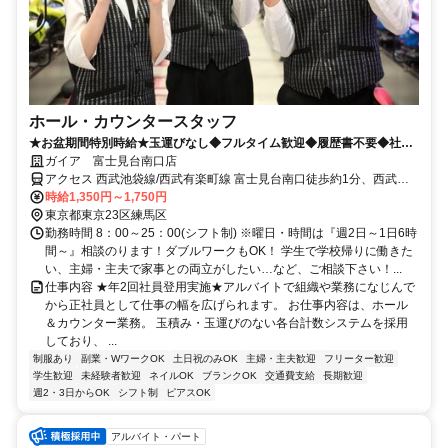
ホール・カウンタースタッフ
★お盆期間特別時給★玉運びなし◆フルタイム歓迎◆履歴書不要◆社員
登用あり
ガイア 富士見台南口店
アクセス 西武池袋線/西武有楽町線 富士見台南口徒歩約1分、西武池
袋線/西武有楽町線 中村橋徒歩約10分、西武池袋線/西武有楽町線 練馬
時給1,350円～1,750円
高野台南口徒歩約18分
東京都東京23区練馬区
勤務時間 8：00～25：00(シフト制) ※曜日・時間は『週2日～1日6時
間～』相談のります！ダブルワークもOK！ 学生で学校帰りに働きた
い、主婦・主夫で家事との両立がしたい…など、ご相談下さい！...
仕事内容 ★年2回社員登用実施★アルバイトで組織や業務になじんで
から正社員として仕事の幅を広げられます。 お仕事内容は、ホール
＆カウンター業務。 玉積み・玉運びのない各台計数システムを採用
しており、 ...
制服あり
副業・WワークOK
土日祝のみOK
主婦・主夫歓迎
フリーター歓迎
学生歓迎
未経験者歓迎
ネイルOK
ブランクOK
交通費支給
長期歓迎
週2・3日からOK
シフト制
ピアスOK
アルバイト・パート