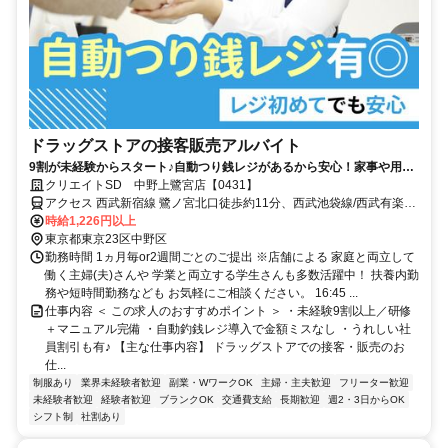
ドラッグストアの接客販売アルバイト
9割が未経験からスタート♪自動つり銭レジがあるから安心！家事や用事
と両立もできる◎うれしい社員割引有
クリエイトSD 中野上鷺宮店【0431】
アクセス 西武新宿線 鷺ノ宮北口徒歩約11分、西武池袋線/西武有楽町
線 富士見台南口徒歩約14分、西武新宿線/西武拝島線 下井草南口徒歩
時給1,226円以上
約14分
東京都東京23区中野区
勤務時間 1ヵ月毎or2週間ごとのご提出 ※店舗による 家庭と両立して
働く主婦(夫)さんや 学業と両立する学生さんも多数活躍中！ 扶養内勤
務や短時間勤務なども お気軽にご相談ください。 16:45 ...
仕事内容 ＜ この求人のおすすめポイント ＞ ・未経験9割以上／研修
＋マニュアル完備 ・自動釣銭レジ導入で金額ミスなし ・うれしい社
員割引も有♪ 【主な仕事内容】 ドラッグストアでの接客・販売のお
仕...
制服あり
業界未経験者歓迎
副業・WワークOK
主婦・主夫歓迎
フリーター歓迎
未経験者歓迎
経験者歓迎
ブランクOK
交通費支給
長期歓迎
週2・3日からOK
シフト制
社割あり