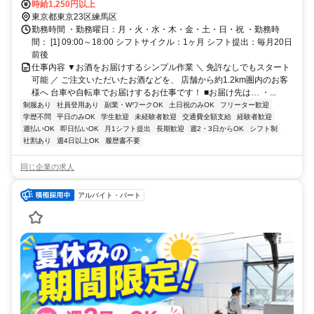
歩約14分、西武豊島線 豊島園〔西武線〕徒歩約15分 ※マイカー
時給1,250円以上
（車・バイク）通勤不可
東京都東京23区練馬区
勤務時間 ・勤務曜日：月・火・水・木・金・土・日・祝 ・勤務時
間： [1] 09:00～18:00 シフトサイクル：1ヶ月 シフト提出：毎月20日
前後
仕事内容 ▼お酒をお届けするシンプル作業 ＼ 免許なしでもスタート
可能 ／ ご注文いただいたお酒などを、 店舗から約1.2km圏内のお客
様へ 台車や自転車でお届けするお仕事です！ ■お届け先は… ・...
制服あり
社員登用あり
副業・WワークOK
土日祝のみOK
フリーター歓迎
学歴不問
平日のみOK
学生歓迎
未経験者歓迎
交通費全額支給
経験者歓迎
週払いOK
即日払いOK
月1シフト提出
長期歓迎
週2・3日からOK
シフト制
社割あり
週4日以上OK
履歴書不要
同じ企業の求人
アルバイト・パート