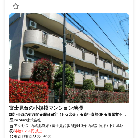
富士見台の小規模マンション清掃
8時～9時の短時間★曜日固定（月火水金）★直行直帰OK★履歴書不
要！
Income株式会社
アクセス: 西武池袋線 / 富士見台駅 徒歩10分 西武新宿線 / 下井草駅 徒
時給1,250円以上
歩11分 ※自転車通勤OK ※バイク通勤OK
東京都東京23区中野区