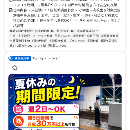
コマ（１時間）～勤務OK ◇シフト自己申告制 働き方はあなた次第！
仕事内容 ＜未経験OK！個別塾講師募集＞ 小学生～高校生を対象に個
別指導をお願いします。 英語・国語・数学・理科・社会など得意な
科目のみでOK！ 担当学年も選択OK！「小学生を担当したい」等もご
相談可...
業界未経験者歓迎
扶養内勤務OK
週1日からOK
1日4時間以内OK
主婦・主夫歓迎
フリーター歓迎
平日のみOK
学生歓迎
経験不問
未経験者歓迎
交通費全額支給
経験者歓迎
有資格者歓迎
ブランクOK
長期歓迎
駅近5分以内
週2・3日からOK
シフト制
週4日以上OK
アルバイト・パート