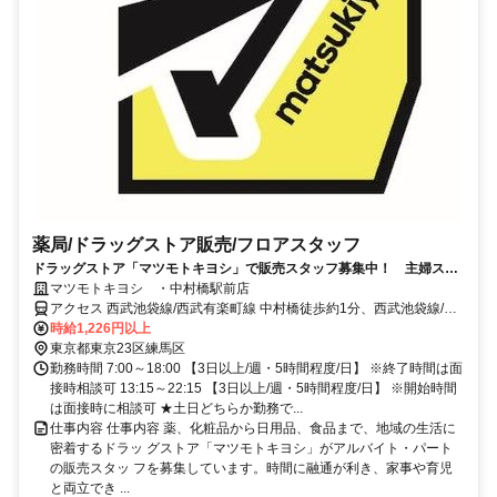
薬局/ドラッグストア販売/フロアスタッフ
ドラッグストア「マツモトキヨシ」で販売スタッフ募集中！ 主婦スタ
ッフが多数活躍しています！
マツモトキヨシ ・中村橋駅前店
アクセス 西武池袋線/西武有楽町線 中村橋徒歩約1分、西武池袋線/西
武秩父線 富士見台南口徒歩約11分、西武豊島線/西武池袋線 豊島園
時給1,226円以上
〔西武線〕徒歩約18分
東京都東京23区練馬区
勤務時間 7:00～18:00 【3日以上/週・5時間程度/日】 ※終了時間は面
接時相談可 13:15～22:15 【3日以上/週・5時間程度/日】 ※開始時間
は面接時に相談可 ★土日どちらか勤務で...
仕事内容 仕事内容 薬、化粧品から日用品、食品まで、地域の生活に
密着するドラッ グストア「マツモトキヨシ」がアルバイト・パート
の販売スタッ フを募集しています。時間に融通が利き、家事や育児
と両立でき ...