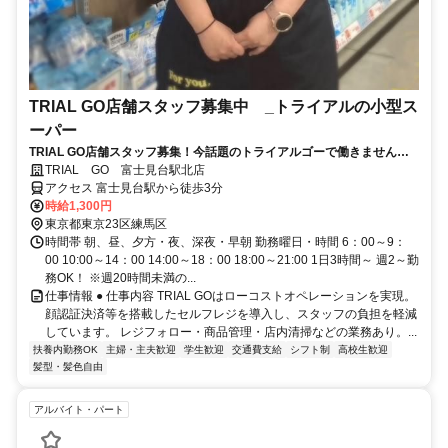
TRIAL GO店舗スタッフ募集中 _トライアルの小型ス
ーパー
TRIAL GO店舗スタッフ募集！今話題のトライアルゴーで働きません
か？
TRIAL GO 富士見台駅北店
アクセス 富士見台駅から徒歩3分
時給1,300円
東京都東京23区練馬区
時間帯 朝、昼、夕方・夜、深夜・早朝 勤務曜日・時間 6：00～9：
00 10:00～14：00 14:00～18：00 18:00～21:00 1日3時間～ 週2～勤
務OK！ ※週20時間未満の...
仕事情報 ● 仕事内容 TRIAL GOはローコストオペレーションを実現。
顔認証決済等を搭載したセルフレジを導入し、スタッフの負担を軽減
しています。 レジフォロー・商品管理・店内清掃などの業務あり。...
扶養内勤務OK
主婦・主夫歓迎
学生歓迎
交通費支給
シフト制
高校生歓迎
髪型・髪色自由
アルバイト・パート