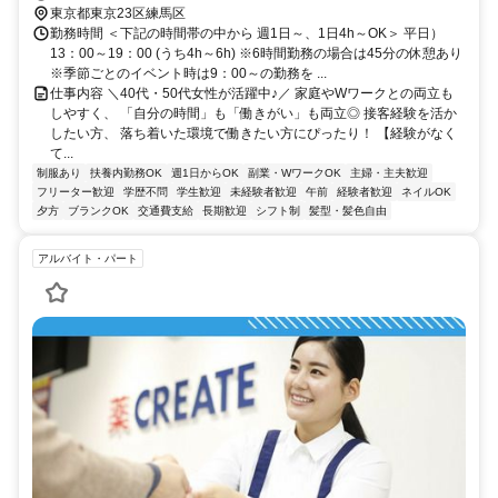
町線 中村橋徒歩約19分
東京都東京23区練馬区
勤務時間 ＜下記の時間帯の中から 週1日～、1日4h～OK＞ 平日）
13：00～19：00 (うち4h～6h) ※6時間勤務の場合は45分の休憩あり
※季節ごとのイベント時は9：00～の勤務を ...
仕事内容 ＼40代・50代女性が活躍中♪／ 家庭やWワークとの両立も
しやすく、 「自分の時間」も「働きがい」も両立◎ 接客経験を活か
したい方、 落ち着いた環境で働きたい方にぴったり！ 【経験がなく
て...
制服あり
扶養内勤務OK
週1日からOK
副業・WワークOK
主婦・主夫歓迎
フリーター歓迎
学歴不問
学生歓迎
未経験者歓迎
午前
経験者歓迎
ネイルOK
夕方
ブランクOK
交通費支給
長期歓迎
シフト制
髪型・髪色自由
アルバイト・パート