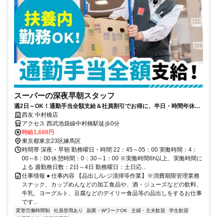
スーパーの深夜早朝スタッフ
週2日～OK！通勤手当全額支給＆社員割引でお得に、半日・時間年休で
ムリなく続けられる仕事
西友 中村橋店
アクセス 西武池袋線中村橋駅徒歩0分
時給1,688円
東京都東京23区練馬区
時間帯 深夜・早朝 勤務曜日・時間 22：45～05：00 実働時間：4：
00～6：00 休憩時間：0：30～1：00 ※実働時間6h以上、実働時間に
よる 週勤務日数：2日～4日 勤務曜日：土日応...
仕事情報 ● 仕事内容 【品出し/レジ清掃等作業】※消費期限管理業務
スナック、カップめんなどの加工食品や、酒・ジューズなどの飲料、
牛乳、ヨーグルト、豆腐などのデイリー食品等の品出しをするお仕事
です...
変形労働時間制
社員登用あり
副業・WワークOK
主婦・主夫歓迎
学生歓迎