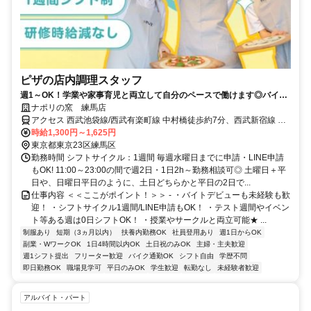
ピザの店内調理スタッフ
週1～OK！学業や家事育児と両立して自分のペースで働けます◎バイト
デビューも大歓迎
ナポリの窯 練馬店
アクセス 西武池袋線/西武有楽町線 中村橋徒歩約7分、西武新宿線 鷺
ノ宮北口徒歩約14分、西武池袋線/西武秩父線 富士見台南口徒歩約15
時給1,300円～1,625円
分
東京都東京23区練馬区
勤務時間 シフトサイクル：1週間 毎週水曜日までに申請・LINE申請
もOK! 11:00～23:00の間で週2日・1日2h～勤務相談可◎ 土曜日＋平
日や、日曜日平日のように、土日どちらかと平日の2日で...
仕事内容 ＜＜ここがポイント！＞＞ - ・バイトデビューも未経験も歓
迎！ ・シフトサイクル1週間/LINE申請もOK！ ・テスト週間やイベン
ト等ある週は0日シフトOK！ ・授業やサークルと両立可能★ ...
制服あり
短期（3ヵ月以内）
扶養内勤務OK
社員登用あり
週1日からOK
副業・WワークOK
1日4時間以内OK
土日祝のみOK
主婦・主夫歓迎
週1シフト提出
フリーター歓迎
バイク通勤OK
シフト自由
学歴不問
即日勤務OK
職場見学可
平日のみOK
学生歓迎
転勤なし
未経験者歓迎
アルバイト・パート