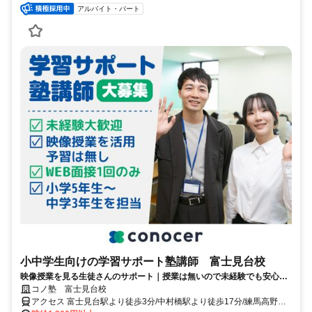
アルバイト・パート
小中学生向けの学習サポート塾講師 富士見台校
映像授業を見る生徒さんのサポート｜授業は無いので未経験でも安心｜
WEB面接/1回｜週2日～OK｜履歴書不要｜応募後はフォームに1分で回
コノ塾 富士見台校
答｜1分単位で給与支給｜WワークOK｜私服勤務｜有給休暇あり｜定時
アクセス 富士見台駅より徒歩3分/中村橋駅より徒歩17分/練馬高野台