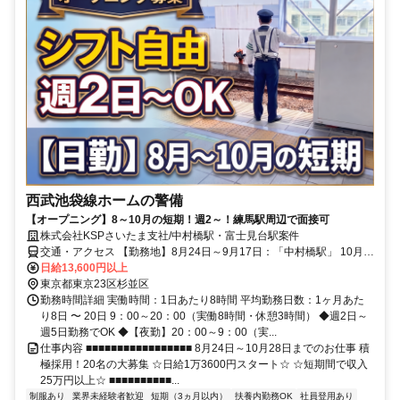
西武池袋線ホームの警備
【オープニング】8～10月の短期！週2～！練馬駅周辺で面接可
株式会社KSPさいたま支社/中村橋駅・富士見台駅案件
交通・アクセス 【勤務地】8月24日～9月17日：「中村橋駅」 10月5
日～10月28日：「富士見台駅」/ 東京都練馬区
日給13,600円以上
東京都東京23区杉並区
勤務時間詳細 実働時間：1日あたり8時間 平均勤務日数：1ヶ月あた
り8日 〜 20日 9：00～20：00（実働8時間・休憩3時間） ◆週2日～
週5日勤務でOK ◆【夜勤】20：00～9：00（実...
仕事内容 ■■■■■■■■■■■■■■■■■ 8月24日～10月28日までのお仕事 積
極採用！20名の大募集 ☆日給1万3600円スタート☆ ☆短期間で収入
25万円以上☆ ■■■■■■■■■■...
制服あり
業界未経験者歓迎
短期（3ヵ月以内）
扶養内勤務OK
社員登用あり