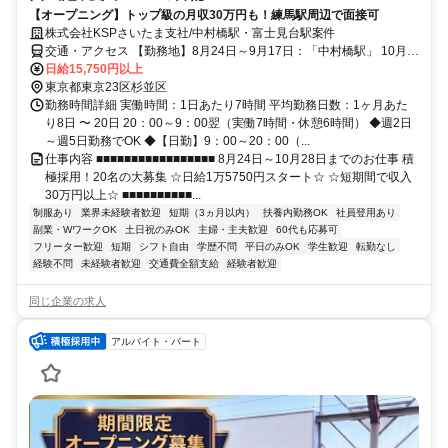
【オープニング】トップ級の月収30万円も！練馬駅周辺で面接可
株式会社KSPさいたま支社/中村橋駅・富士見台駅案件
交通・アクセス 【勤務地】8月24日～9月17日：「中村橋駅」 10月5
日～10月28日：「富士見台駅」/ 東京都練馬区
日給15,750円以上
東京都東京23区杉並区
勤務時間詳細 実働時間：1日あたり7時間 平均勤務日数：1ヶ月あた
り8日 〜 20日 20：00～9：00翌（実働7時間・休憩6時間） ◆週2日
～週5日勤務でOK ◆【日勤】9：00～20：00（...
仕事内容 ■■■■■■■■■■■■■■■■■ 8月24日～10月28日までのお仕事 積
極採用！20名の大募集 ☆日給1万5750円スタート☆ ☆短期間で収入
30万円以上☆ ■■■■■■■■■■...
制服あり
業界未経験者歓迎
短期（3ヵ月以内）
扶養内勤務OK
社員登用あり
副業・WワークOK
土日祝のみOK
主婦・主夫歓迎
60代も応募可
フリーター歓迎
短期
シフト自由
学歴不問
平日のみOK
学生歓迎
転勤なし
経験不問
未経験者歓迎
交通費全額支給
経験者歓迎
同じ企業の求人
アルバイト・パート