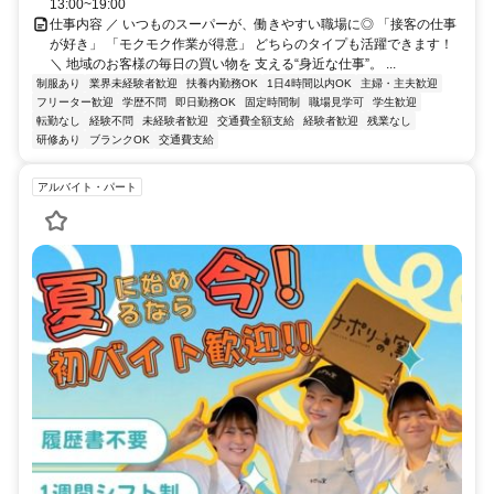
13:00~19:00
仕事内容 ／ いつものスーパーが、働きやすい職場に◎ 「接客の仕事
が好き」 「モクモク作業が得意」 どちらのタイプも活躍できます！
＼ 地域のお客様の毎日の買い物を 支える“身近な仕事”。 ...
制服あり
業界未経験者歓迎
扶養内勤務OK
1日4時間以内OK
主婦・主夫歓迎
フリーター歓迎
学歴不問
即日勤務OK
固定時間制
職場見学可
学生歓迎
転勤なし
経験不問
未経験者歓迎
交通費全額支給
経験者歓迎
残業なし
研修あり
ブランクOK
交通費支給
アルバイト・パート