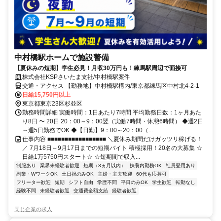
中村橋駅ホームで施設警備
【夏休みの短期】学生必見！月収30万円も！練馬駅周辺で面接可
株式会社KSPさいたま支社/中村橋駅案件
交通・アクセス 【勤務地】中村橋駅構内/東京都練馬区中村北4-2-1
日給15,750円以上
東京都東京23区杉並区
勤務時間詳細 実働時間：1日あたり7時間 平均勤務日数：1ヶ月あた
り8日 〜 20日 20：00～9：00翌（実働7時間・休憩6時間） ◆週2日
～週5日勤務でOK ◆【日勤】9：00～20：00（...
仕事内容 ■■■■■■■■■■■■■■■■■ ＼夏休み期間だけガッツリ稼げる！
／ 7月18日～9月17日までの短期バイト 積極採用！20名の大募集 ☆
日給1万5750円スタート☆ ☆短期間で収入...
制服あり
業界未経験者歓迎
短期（3ヵ月以内）
扶養内勤務OK
社員登用あり
副業・WワークOK
土日祝のみOK
主婦・主夫歓迎
60代も応募可
フリーター歓迎
短期
シフト自由
学歴不問
平日のみOK
学生歓迎
転勤なし
経験不問
未経験者歓迎
交通費全額支給
経験者歓迎
同じ企業の求人