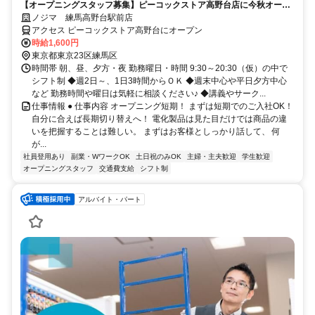
【オープニングスタッフ募集】ピーコックストア高野台店に今秋オープ
ン予定！
ノジマ 練馬高野台駅前店
アクセス ピーコックストア高野台にオープン
時給1,600円
東京都東京23区練馬区
時間帯 朝、昼、夕方・夜 勤務曜日・時間 9:30～20:30（仮）の中で
シフト制 ◆週2日～、1日3時間からＯＫ ◆週末中心や平日夕方中心
など 勤務時間や曜日は気軽に相談ください♪ ◆講義やサーク...
仕事情報 ● 仕事内容 オープニング短期！ まずは短期でのご入社OK！
自分に合えば長期切り替えへ！ 電化製品は見た目だけでは商品の違
いを把握することは難しい。 まずはお客様としっかり話して、 何
が...
社員登用あり
副業・WワークOK
土日祝のみOK
主婦・主夫歓迎
学生歓迎
オープニングスタッフ
交通費支給
シフト制
アルバイト・パート