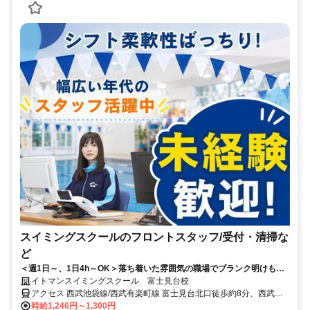
スイミングスクールのフロントスタッフ/受付・清掃な
ど
＜週1日～、1日4h～OK＞落ち着いた雰囲気の職場でブランク明けも安
心スタート！
イトマンスイミングスクール 富士見台校
アクセス 西武池袋線/西武有楽町線 富士見台北口徒歩約8分、西武池
袋線/西武有楽町線 練馬高野台南口徒歩約10分、西武池袋線/西武有楽
時給1,246円～1,300円