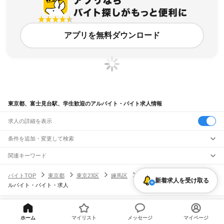
アプリを無料ダウンロード
東京都、富士見台駅、学生歓迎のアルバイト・バイト求人情報
求人の詳細を表示
条件を追加・変更して検索
市区町村を追加・変更
関連キーワード
完全在宅ワーク 全国
シール貼り 在宅
現在地周辺
ガチャガチャ
犬カフェ
東京都
駅を追加・変更
バイトTOP
東京都
東京23区
練馬区
富士見台駅
学生歓迎のア
東京都
すべて
新着求人を受け取る
ルバイト・バイト・求人
東京23区
すべて
職種を追加・変更
JR東海道本線(東京～熱海)
千代田区
中央区
港区
新宿区
文京区
台東区
墨田区
江東区
品川区
目黒区
大田区
東京駅
新橋駅
品川駅
飲食・フードサービス
世田谷区
渋谷区
中野区
杉並区
豊島区
北区
荒川区
板橋区
練馬区
足立区
葛飾区
特徴を追加・変更
飲食・フードサービス
江戸川区
すべて
ヘルプ・お問い合わせ
サイトマップ
利用規約・プライバシーポリシー
JR山手線
ホーム
マイリスト
メッセージ
マイページ
ホールスタッフ
キッチンスタッフ
皿洗い・洗い場
精肉・鮮魚加工
給食調理
人気
[企業]求人広告の掲載相談
大崎駅
五反田駅
目黒駅
恵比寿駅
渋谷駅
原宿駅
代々木駅
新宿駅
新大久保駅
八王子市
立川市
武蔵野市
三鷹市
青梅市
府中市
昭島市
調布市
町田市
小金井市
雇用形態を追加・変更