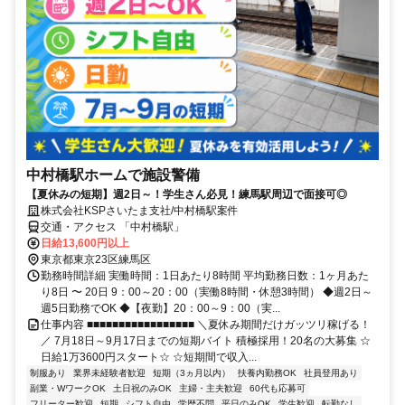
中村橋駅ホームで施設警備
【夏休みの短期】週2日～！学生さん必見！練馬駅周辺で面接可◎
株式会社KSPさいたま支社/中村橋駅案件
交通・アクセス 「中村橋駅」
日給13,600円以上
東京都東京23区練馬区
勤務時間詳細 実働時間：1日あたり8時間 平均勤務日数：1ヶ月あた
り8日 〜 20日 9：00～20：00（実働8時間・休憩3時間） ◆週2日～
週5日勤務でOK ◆【夜勤】20：00～9：00（実...
仕事内容 ■■■■■■■■■■■■■■■■■ ＼夏休み期間だけガッツリ稼げる！
／ 7月18日～9月17日までの短期バイト 積極採用！20名の大募集 ☆
日給1万3600円スタート☆ ☆短期間で収入...
制服あり
業界未経験者歓迎
短期（3ヵ月以内）
扶養内勤務OK
社員登用あり
副業・WワークOK
土日祝のみOK
主婦・主夫歓迎
60代も応募可
フリーター歓迎
短期
シフト自由
学歴不問
平日のみOK
学生歓迎
転勤なし