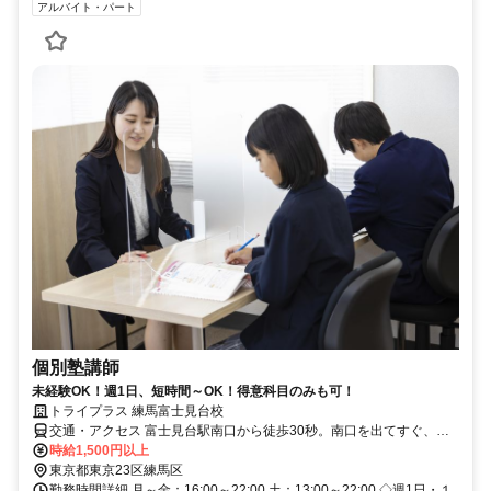
アルバイト・パート
個別塾講師
未経験OK！週1日、短時間～OK！得意科目のみも可！
トライプラス 練馬富士見台校
交通・アクセス 富士見台駅南口から徒歩30秒。南口を出てすぐ、み
ずほ銀行向かいの日高屋の2階です。
時給1,500円以上
東京都東京23区練馬区
勤務時間詳細 月～金：16:00～22:00 土：13:00～22:00 ◇週1日・１