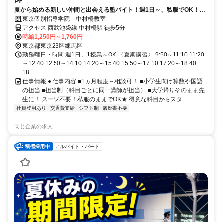
夏から始める新しい仲間と出会える塾バイト！週1日～、私服でOK！テ
ストや帰省なども調整可能！
東京個別指導学院 中村橋教室
アクセス 西武池袋線 中村橋駅 徒歩5分
時給1,250円～1,760円
東京都東京23区練馬区
勤務曜日・時間 週1日、1授業～OK 〈夏期講習〉 9:50～11:10 11:20
～12:40 12:50～14:10 14:20～15:40 15:50～17:10 17:20～18:40
18...
仕事情報 ● 仕事内容 ■1ヵ月程度～相談可！ ■小学生向け算数や国語
の担当 ■担当制（科目ごとに同一講師が担当） ■大学帰りそのまま先
生に！ スーツ不要！私服のままでOK★ 得意な科目からスタ...
社員登用あり
交通費支給
シフト制
履歴書不要
同じ企業の求人
アルバイト・パート