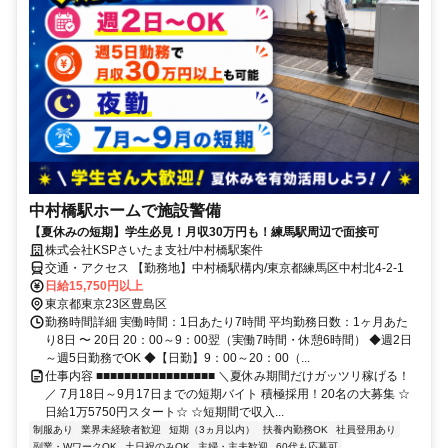
中村橋駅ホームで施設警備
【夏休みの短期】学生必見！月収30万円も！練馬駅周辺で面接可
株式会社KSPさいたま支社/中村橋駅案件
交通・アクセス 【勤務地】中村橋駅構内/東京都練馬区中村北4-2-1
日給15,750円以上
東京都東京23区豊島区
勤務時間詳細 実働時間：1日あたり7時間 平均勤務日数：1ヶ月あた
り8日 〜 20日 20：00～9：00翌（実働7時間・休憩6時間） ◆週2日
～週5日勤務でOK ◆【日勤】9：00～20：00（...
仕事内容 ■■■■■■■■■■■■■■■■■ ＼夏休み期間だけガッツリ稼げる！
／ 7月18日～9月17日までの短期バイト 積極採用！20名の大募集 ☆
日給1万5750円スタート☆ ☆短期間で収入...
制服あり
業界未経験者歓迎
短期（3ヵ月以内）
扶養内勤務OK
社員登用あり
副業・WワークOK
土日祝のみOK
主婦・主夫歓迎
60代も応募可