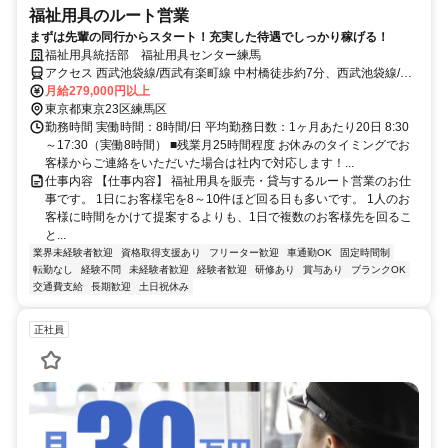
福祉用具のルート営業
まずは先輩の同行からスタート！充実した待遇でしっかり稼げる！
福祉用具統括部 福祉用具センター練馬
アクセス 西武池袋線/西武有楽町線 中村橋徒歩約7分、西武池袋線/西
武有楽町線 富士見台南口徒歩約12分、西武豊島線/西武池袋線 豊島園
月給279,000円以上
〔西武線〕徒歩約20分 「中村橋駅」より徒歩7分 ■車通勤可
東京都東京23区練馬区
勤務時間 実働時間：8時間/日 平均勤務日数：1ヶ月あたり20日 8:30
～17:30（実働8時間） ■残業月25時間程度 お休みのタイミングでお
客様からご連絡をいただいた場合は社内で対応します！...
仕事内容 【仕事内容】 福祉用具を販売・貸与するルート営業のお仕
事です。 1日にお客様宅を8～10件ほど回る日も多いです。 1人のお
客様に時間をかけて提案するよりも、1日で複数のお客様先を回るこ
と...
業界未経験者歓迎
資格取得支援あり
フリーター歓迎
車通勤OK
固定時間制
転勤なし
経験不問
未経験者歓迎
経験者歓迎
研修あり
賞与あり
ブランクOK
交通費支給
長期歓迎
土日祝休み
正社員