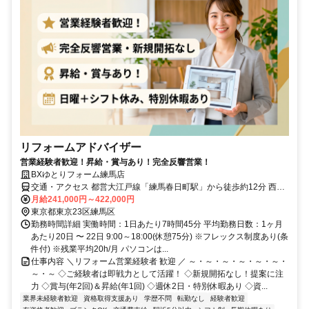
リフォームアドバイザー
営業経験者歓迎！昇給・賞与あり！完全反響営業！
BXゆとりフォーム練馬店
交通・アクセス 都営大江戸線「練馬春日町駅」から徒歩約12分 西武
池袋線「中村橋駅」から徒歩約15分
月給241,000円～422,000円
東京都東京23区練馬区
勤務時間詳細 実働時間：1日あたり7時間45分 平均勤務日数：1ヶ月
あたり20日 〜 22日 9:00～18:00(休憩75分) ※フレックス制度あり(条
件付) ※残業平均20h/月 パソコンは...
仕事内容 ＼リフォーム営業経験者 歓迎 ／ ～・～・～・～・～・～・
～・～ ◇ご経験者は即戦力として活躍！ ◇新規開拓なし！提案に注
力 ◇賞与(年2回)＆昇給(年1回) ◇週休2日・特別休暇あり ◇資...
業界未経験者歓迎
資格取得支援あり
学歴不問
転勤なし
経験者歓迎