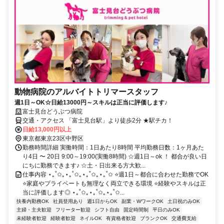
動物病院のアルバイトトリマースタッフ
週1日～OK☆日給13000円～スキルは正当に評価します♪
富士見台どうぶつ病院
交通・アクセス 「富士見台駅」より徒歩2分 ★駅チカ！
日給13,000円以上
東京都東京23区中野区
勤務時間詳細 実働時間：1日あたり8時間 平均勤務日数：1ヶ月あた
り4日 〜 20日 9:00～19:00(実働8時間) ☆週1日～ok ！ 都合が良い日
にちに勤務できます♪ ☆土・日出来る方大歓...
仕事内容 ⋆｡˚✩｡⋆｡˚✩｡⋆｡˚✩｡⋆｡˚✩ ⭐週1日～都合に合わせた勤務でOK
⭐家庭やプライベートも無理なく両立できる環境 ⭐経験やスキルは正
当に評価します◎ ⋆｡˚✩｡⋆｡˚✩｡⋆｡˚✩...
扶養内勤務OK
社員登用あり
週1日からOK
副業・WワークOK
土日祝のみOK
主婦・主夫歓迎
フリーター歓迎
シフト自由
固定時間制
平日のみOK
未経験者歓迎
経験者歓迎
ネイルOK
有資格者歓迎
ブランクOK
交通費支給