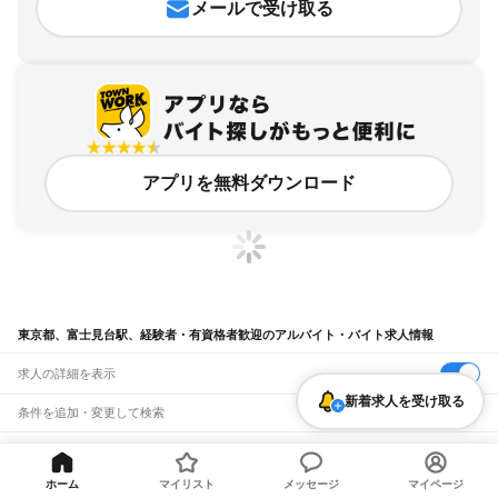
メールで受け取る
アプリを無料ダウンロード
東京都、富士見台駅、経験者・有資格者歓迎のアルバイト・バイト求人情報
求人の詳細を表示
新着求人を受け取る
条件を追加・変更して検索
市区町村を追加・変更
関連キーワード
完全在宅ワーク 全国
シール貼り 在宅
現在地周辺
ガチャガチャ
犬カフェ
東京都
ホーム
マイリスト
メッセージ
マイページ
駅を追加・変更
バイトTOP
東京都
東京23区
練馬区
富士見台駅
経験者・有資
東京都
すべて