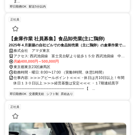
ま...
即日勤務OK
駅近5分以内
正社員
【倉庫作業 社員募集】食品卸売業(主に鶏卵)
2025年４月新築の自社ビルでの食品卸売業（主に鶏卵）の倉庫作業で
す！！月10日休み！
株式会社 アマダ東京
アクセス: 西武池袋線 富士見台駅より徒歩１５分 西武池袋線 中村
月給400,000円～500,000円
橋駅より徒歩１７分 ※自転車・バイク通勤可
東京都東京23区練馬区
勤務時間・曜日: 8:00〜17:00 （実働8時間、休憩1時間）
仕事内容: ≫≫≫アピールポイント≪≪≪ ​・休日は月10日以上！年間
休日１３０日以上 ≫≫≫経営基盤は安定≪≪≪ ・１7期連続黒字
────────────────────────── 【 ...
即日勤務OK
交通費支給
シフト制
昇給あり
正社員