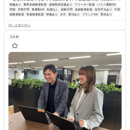
制服あり
業界未経験者歓迎
資格取得支援あり
フリーター歓迎
バイク通勤OK
早朝
学歴不問
車通勤OK
転勤なし
経験不問
未経験者歓迎
住宅手当あり
午前
経験者歓迎
有資格者歓迎
研修あり
夕方
賞与あり
ブランクOK
育休あり
同じ企業の求人
正社員