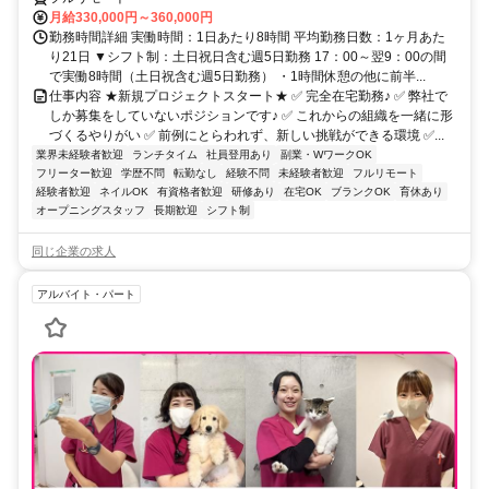
月給330,000円～360,000円
勤務時間詳細 実働時間：1日あたり8時間 平均勤務日数：1ヶ月あた
り21日 ▼シフト制：土日祝日含む週5日勤務 17：00～翌9：00の間
で実働8時間（土日祝含む週5日勤務） ・1時間休憩の他に前半...
仕事内容 ★新規プロジェクトスタート★ ✅ 完全在宅勤務♪ ✅ 弊社で
しか募集をしていないポジションです♪ ✅ これからの組織を一緒に形
づくるやりがい ✅ 前例にとらわれず、新しい挑戦ができる環境 ✅...
業界未経験者歓迎
ランチタイム
社員登用あり
副業・WワークOK
フリーター歓迎
学歴不問
転勤なし
経験不問
未経験者歓迎
フルリモート
経験者歓迎
ネイルOK
有資格者歓迎
研修あり
在宅OK
ブランクOK
育休あり
オープニングスタッフ
長期歓迎
シフト制
同じ企業の求人
アルバイト・パート