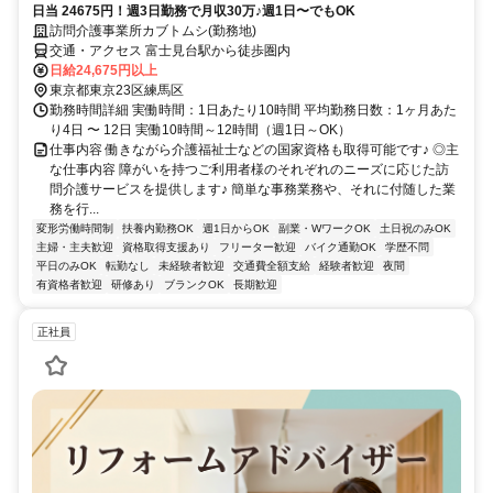
日当 24675円！週3日勤務で月収30万♪週1日〜でもOK
訪問介護事業所カブトムシ(勤務地)
交通・アクセス 富士見台駅から徒歩圏内
日給24,675円以上
東京都東京23区練馬区
勤務時間詳細 実働時間：1日あたり10時間 平均勤務日数：1ヶ月あた
り4日 〜 12日 実働10時間～12時間（週1日～OK）
仕事内容 働きながら介護福祉士などの国家資格も取得可能です♪ ◎主
な仕事内容 障がいを持つご利用者様のそれぞれのニーズに応じた訪
問介護サービスを提供します♪ 簡単な事務業務や、それに付随した業
務を行...
変形労働時間制
扶養内勤務OK
週1日からOK
副業・WワークOK
土日祝のみOK
主婦・主夫歓迎
資格取得支援あり
フリーター歓迎
バイク通勤OK
学歴不問
平日のみOK
転勤なし
未経験者歓迎
交通費全額支給
経験者歓迎
夜間
有資格者歓迎
研修あり
ブランクOK
長期歓迎
正社員