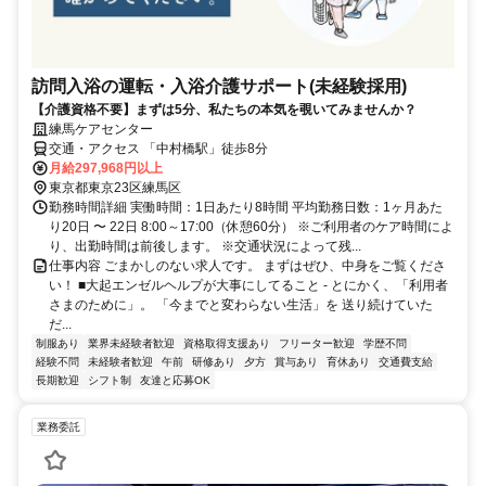
訪問入浴の運転・入浴介護サポート(未経験採用)
【介護資格不要】まずは5分、私たちの本気を覗いてみませんか？
練馬ケアセンター
交通・アクセス 「中村橋駅」徒歩8分
月給297,968円以上
東京都東京23区練馬区
勤務時間詳細 実働時間：1日あたり8時間 平均勤務日数：1ヶ月あた
り20日 〜 22日 8:00～17:00（休憩60分） ※ご利用者のケア時間によ
り、出勤時間は前後します。 ※交通状況によって残...
仕事内容 ごまかしのない求人です。 まずはぜひ、中身をご覧くださ
い！ ■大起エンゼルヘルプが大事にしてること - とにかく、「利用者
さまのために」。 「今までと変わらない生活」を 送り続けていた
だ...
制服あり
業界未経験者歓迎
資格取得支援あり
フリーター歓迎
学歴不問
経験不問
未経験者歓迎
午前
研修あり
夕方
賞与あり
育休あり
交通費支給
長期歓迎
シフト制
友達と応募OK
業務委託