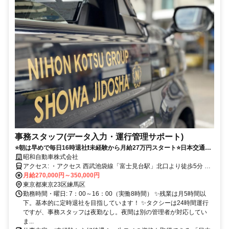
事務スタッフ(データ入力・運行管理サポート)
⭐️朝は早めで毎日16時退社❗️未経験から月給27万円スタート⭐日本交通グ
ループの事務スタッフ✨
昭和自動車株式会社
アクセス: ・アクセス 西武池袋線「富士見台駅」北口より徒歩5分 ✨
転勤はありません！ ✨車・バイク・自転車通勤OKです（駐車場完
月給270,000円～350,000円
備）！ 「池袋駅」 「光が丘駅」 「上石神井駅」 「東武練馬駅」
東京都東京23区練馬区
「練馬駅」 「所沢駅」 等から出勤されている方もいらっしゃいま
勤務時間・曜日: 7：00～16：00（実働8時間） ✨残業は月5時間以
す！
下。基本的に定時退社を目指しています！ ✨タクシーは24時間運行
ですが、事務スタッフは夜勤なし。夜間は別の管理者が対応してい
ま...