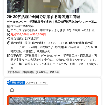
20~30代活躍 / 全国で活躍する電気施工管理
データセンター・半導体案件他多数｜施工管理部門立上げメンバー募集/
年収1000万円も目指せる好待遇！家賃補助やジムの年会費無料などの福
株式会社 宮本電器
利厚生充実！
アクセス: 西武池袋線「中村橋駅」より徒歩10分 ※現場への直行直帰
月給350,000円～500,000円
可能 ※社用車貸与あり
東京都東京23区練馬区
勤務時間・曜日: 勤務時間： 8：00～17：00 (休憩1時間) 勤務曜
日： 月曜日～金曜日 ※現場により変動あり 残業時間： 月平均20
時間程度 ※現場により変動あり
仕事内容: 【募集背景】 データセンター・半導体工場・商業施設・再
開発案件などの大型案件を中心に、多数のご依頼をいただいてます。
現在、施工管理スタッフが不足しているため、お断りせざるを得ない
案...
即日勤務OK
固定時間制
交通費支給
昇給あり
アルバイト・パート