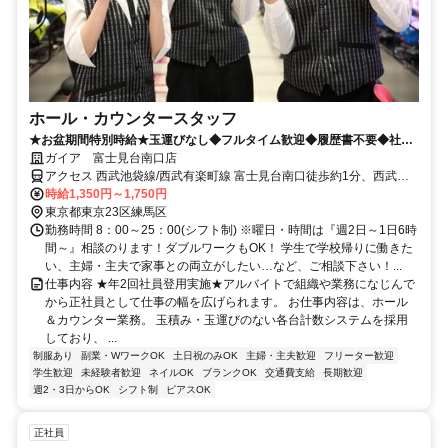
ホール・カウンタースタッフ
★お盆期間特別時給★玉運びなし◆フルタイム歓迎◆履歴書不要◆社員
登用あり
ガイア 富士見台南口店
アクセス 西武池袋線/西武有楽町線 富士見台南口徒歩約1分、西武池
袋線/西武有楽町線 中村橋徒歩約10分、西武池袋線/西武有楽町線 練馬
時給1,350円～1,750円
高野台南口徒歩約18分
東京都東京23区練馬区
勤務時間 8：00～25：00(シフト制) ※曜日・時間は『週2日～1日6時
間～』相談のります！ダブルワークもOK！ 学生で学校帰りに働きた
い、主婦・主夫で家事との両立がしたい…など、ご相談下さい！...
仕事内容 ★年2回社員登用実施★アルバイトで組織や業務になじんで
から正社員として仕事の幅を広げられます。 お仕事内容は、ホール
＆カウンター業務。 玉積み・玉運びのない各台計数システムを採用
しており、 ...
制服あり
副業・WワークOK
土日祝のみOK
主婦・主夫歓迎
フリーター歓迎
学生歓迎
未経験者歓迎
ネイルOK
ブランクOK
交通費支給
長期歓迎
週2・3日からOK
シフト制
ピアスOK
正社員