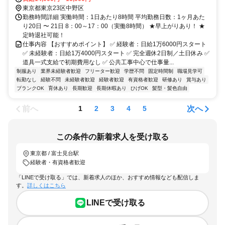
東京都東京23区中野区
勤務時間詳細 実働時間：1日あたり8時間 平均勤務日数：1ヶ月あた
り20日 〜 21日 8：00～17：00（実働8時間） ★早上がりあり！ ★
定時退社可能！
仕事内容 【おすすめポイント】 ✅ 経験者：日給1万6000円スタート
✅ 未経験者：日給1万4000円スタート ✅ 完全週休2日制／土日休み ✅
道具一式支給で初期費用なし ✅ 公共工事中心で仕事量...
制服あり
業界未経験者歓迎
フリーター歓迎
学歴不問
固定時間制
職場見学可
転勤なし
経験不問
未経験者歓迎
経験者歓迎
有資格者歓迎
研修あり
賞与あり
ブランクOK
育休あり
長期歓迎
長期休暇あり
ひげOK
髪型・髪色自由
前へ
次へ
1
2
3
4
5
この条件の新着求人を受け取る
東京都 / 富士見台駅
経験者・有資格者歓迎
「LINEで受け取る」では、新着求人のほか、おすすめ情報なども配信しま
す。
詳しくはこちら
LINEで受け取る