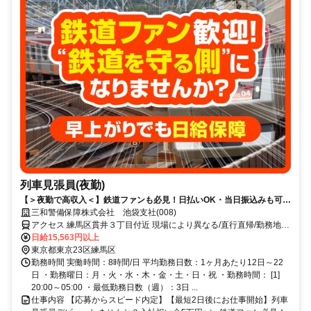
列車見張員(夜勤)
【＞夜勤で高収入＜】鉄道ファンも必見！日払いOK・当日振込みも可能
♪
三和警備保障株式会社 池袋支社(008)
アクセス 練馬区貫井３丁目付近 現場により異なる/直行直帰/勤務地相
談可 ■電話面接■来社不要■即日勤務
日給15,563円以上
東京都東京23区練馬区
勤務時間 実働時間：8時間/日 平均勤務日数：1ヶ月あたり12日～22
日 ・勤務曜日：月・火・水・木・金・土・日・祝 ・勤務時間： [1]
20:00～05:00 ・最低勤務日数（週）：3日 ...
仕事内容 【応募からスピード内定】【最短2日後にお仕事開始】列車