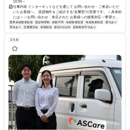
10:00～
仕事内容 インターネットなどを通じて お問い合わせ・ご来店いただ
いたお客様へ、 賃貸物件をご紹介する“反響型”の営業です。 ＜具体的
には＞ ✅お問い合わせ・来店された お客様への接客対応 ✅希望エ...
業界未経験者歓迎
固定時間制
経験不問
未経験者歓迎
有資格者歓迎
賞与あり
育休あり
交通費支給
長期歓迎
駅近5分以内
資格取得手当あり
正社員