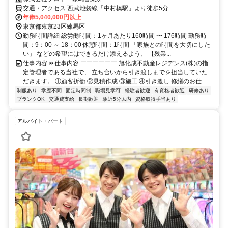
交通・アクセス 西武池袋線「中村橋駅」より徒歩5分
年俸5,040,000円以上
東京都東京23区練馬区
勤務時間詳細 総労働時間：1ヶ月あたり160時間 〜 176時間 勤務時
間：9：00 ～ 18：00 休憩時間：1時間 「家族との時間を大切にした
い」 などの希望にはできるだけ添えるよう、 【残業...
仕事内容 ⏩仕事内容 ￣￣￣￣￣￣ 旭化成不動産レジデンス(株)の指
定管理者である当社で、 立ち合いから引き渡しまでを担当していた
だきます。 ①顧客折衝 ②見積作成 ③施工 ④引き渡し 修繕のお仕...
制服あり
学歴不問
固定時間制
職場見学可
経験者歓迎
有資格者歓迎
研修あり
ブランクOK
交通費支給
長期歓迎
駅近5分以内
資格取得手当あり
アルバイト・パート