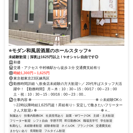
⭐モダン和風居酒屋のホールスタッフ⭐
未経験歓迎｜深夜は1625円以上！✨オシャレ自由です◎
和優
交通・アクセス 中村橋駅から徒歩３分 交通費支給有り
時給1,300円～1,625円
東京都東京23区練馬区
勤務時間詳細 ＼飲食店未経験の方大歓迎✨／ 20代半ばスタッフ大活
躍中！ 【勤務時間】 月～木：10：30～15：00/17：00～23：00
土・祝：10：30～15：00/16：00～23：00...
仕事内容 ✼┈┈┈┈┈┈┈┈┈┈┈┈┈┈┈┈┈┈✼ ☆未経験OK☆
✨22時以降時給1,625円超！昇給有り✨ 安定して働きたいフリーター
さん大歓迎♪ ✼┈┈┈┈┈┈┈┈┈┈┈┈┈┈┈┈┈┈✼ ⭐...
制服あり
扶養内勤務OK
社員登用あり
副業・WワークOK
主婦・主夫歓迎
フリーター歓迎
シフト自由
学歴不問
即日勤務OK
職場見学可
学生歓迎
転勤なし
未経験者歓迎
経験者歓迎
ネイルOK
ブランクOK
交通費支給
まかないあり
長期歓迎
フルタイム歓迎