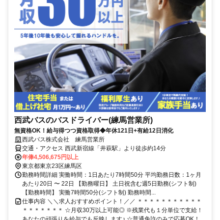
西武バスのバスドライバー(練馬営業所)
無資格OK！給与得つつ資格取得◆年休121日+有給12日消化
西武バス株式会社 練馬営業所
交通・アクセス 西武新宿線「井萩駅」より徒歩約14分
年俸4,506,675円以上
東京都東京23区練馬区
勤務時間詳細 実働時間：1日あたり7時間50分 平均勤務日数：1ヶ月
あたり20日 〜 22日 【勤務曜日】 土日祝含む週5日勤務(シフト制)
【勤務時間】 実働7時間50分(シフト制) 勤務時間...
仕事内容 ＼＼求人おすすめポイント！／／ ＊＊＊＊＊＊＊＊＊＊＊
＊＊＊＊＊＊＊ ☆月収30万以上可能◎ ※残業代も１分単位で支給！
あなたの頑張りを給与でも反映します♪ ☆普通免許のみで応募OK！...