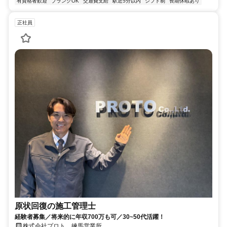
有資格者歓迎
ブランクOK
交通費支給
駅近5分以内
シフト制
長期休暇あり
正社員
原状回復の施工管理士
経験者募集／将来的に年収700万も可／30~50代活躍！
株式会社プロト 練馬営業所