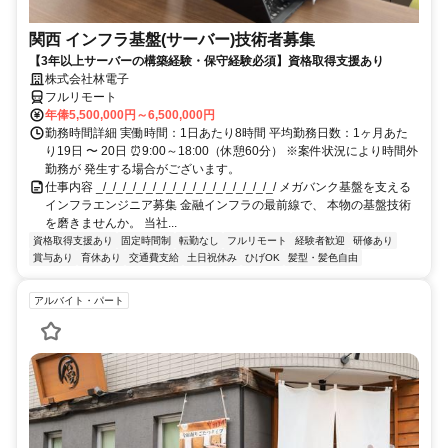
関西 インフラ基盤(サーバー)技術者募集
【3年以上サーバーの構築経験・保守経験必須】資格取得支援あり
株式会社林電子
フルリモート
年俸5,500,000円～6,500,000円
勤務時間詳細 実働時間：1日あたり8時間 平均勤務日数：1ヶ月あた
り19日 〜 20日 ⏰9:00～18:00（休憩60分） ※案件状況により時間外
勤務が 発生する場合がございます。
仕事内容 _/_/_/_/_/_/_/_/_/_/_/_/_/_/_/_/_/_/ メガバンク基盤を支える
インフラエンジニア募集 金融インフラの最前線で、 本物の基盤技術
を磨きませんか。 当社...
資格取得支援あり
固定時間制
転勤なし
フルリモート
経験者歓迎
研修あり
賞与あり
育休あり
交通費支給
土日祝休み
ひげOK
髪型・髪色自由
アルバイト・パート