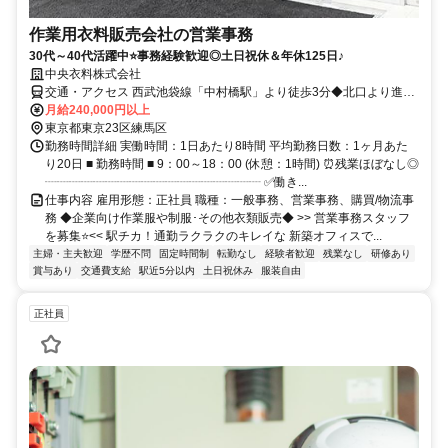
作業用衣料販売会社の営業事務
30代～40代活躍中⭐事務経験歓迎◎土日祝休＆年休125日♪
中央衣料株式会社
交通・アクセス 西武池袋線「中村橋駅」より徒歩3分◆北口より進
み、二つ目の十字路を曲がって、まっすぐ進むと「中央衣料株式会
月給240,000円以上
社」の看板がすぐ見えますよ♪
東京都東京23区練馬区
勤務時間詳細 実働時間：1日あたり8時間 平均勤務日数：1ヶ月あた
り20日 ■ 勤務時間 ■ 9：00～18：00 (休憩：1時間) ⏰残業ほぼなし◎
┈┈┈┈┈┈┈┈┈┈┈┈┈┈┈┈┈┈ ✅働き...
仕事内容 雇用形態：正社員 職種：一般事務、営業事務、購買/物流事
務 ◆企業向け作業服や制服･その他衣類販売◆ >> 営業事務スタッフ
を募集⭐<< 駅チカ！通勤ラクラクのキレイな 新築オフィスで...
主婦・主夫歓迎
学歴不問
固定時間制
転勤なし
経験者歓迎
残業なし
研修あり
賞与あり
交通費支給
駅近5分以内
土日祝休み
服装自由
正社員