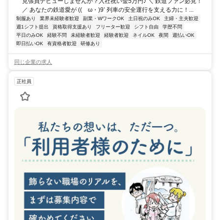
見張員デビューしませんか？入社祝い金5万円♪ ＼ 鉄道ファン必見！
／ あなたの鉄道愛が ((ゝω・)9’ 列車の安全運行を支える力に！...
制服あり
業界未経験者歓迎
副業・WワークOK
土日祝のみOK
主婦・主夫歓迎
週1シフト提出
資格取得支援あり
フリーター歓迎
シフト自由
学歴不問
平日のみOK
経験不問
未経験者歓迎
経験者歓迎
ネイルOK
夜間
週払いOK
即日払いOK
有資格者歓迎
研修あり
同じ企業の求人
正社員