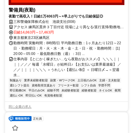
警備員(夜勤)
夜勤で高収入！日給1万4063円～×早上がりでも日給保証◎
三和警備保障株式会社 池袋支社(008)
アクセス 練馬区貫井３丁目付近 現場により異なる/直行直帰/勤務地相
談可 ■電話面接■来社不要■即日勤務
日給14,063円～17,463円
東京都東京23区練馬区
勤務時間 実働時間：8時間/日 平均勤務日数：1ヶ月あたり12日～22
日 ・勤務曜日：月・火・水・木・金・土・日・祝 ・勤務時間： [1]
20:00～05:00 ・最低勤務日数（週）：3日 ...
仕事内容 【とにかく稼ぎたい…なら夜勤がおススメ♪】 ＼＼＼｜｜
｜｜／／／ 毎週「水曜日」が給料日♪ 【お支払いは業界最速級】 ／
／／｜｜ ｜｜＼＼＼ ＞うれしい【週払い制】＜ 日曜日〆→＜翌週
水...
制服あり
業界未経験者歓迎
副業・WワークOK
土日祝のみOK
主婦・主夫歓迎
週1シフト提出
資格取得支援あり
フリーター歓迎
シフト自由
学歴不問
即日勤務OK
平日のみOK
経験不問
未経験者歓迎
経験者歓迎
ネイルOK
夜間
週払いOK
即日払いOK
有資格者歓迎
同じ企業の求人
正社員