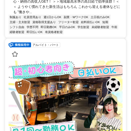
心・納得の高収入GET！ ＞＞地域最高水準の高日給で効率抜群！＜
＜ ようやく慣れてきた新生活はもちろん これから迎える連休などに
も ”働きや...
制服あり
社員登用あり
週1日からOK
副業・WワークOK
土日祝のみOK
主婦・主夫歓迎
資格取得支援あり
フリーター歓迎
給料前払いOK
短期
シフト自由
学歴不問
即日勤務OK
平日のみOK
学生歓迎
未経験者歓迎
午前
経験者歓迎
即日払いOK
有資格者歓迎
アルバイト・パート