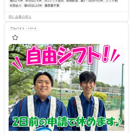
週払いOK
即日払いOK
月1シフト提出
長期歓迎
週2・3日からOK
シフト制
社割あり
週4日以上OK
履歴書不要
同じ企業の求人
アルバイト・パート