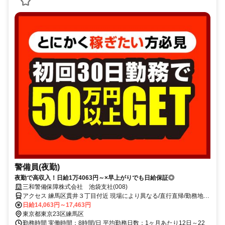
警備員(夜勤)
夜勤で高収入！日給1万4063円～×早上がりでも日給保証◎
三和警備保障株式会社 池袋支社(008)
アクセス 練馬区貫井３丁目付近 現場により異なる/直行直帰/勤務地相
談可 ■電話面接■来社不要■即日勤務
日給14,063円～17,463円
東京都東京23区練馬区
勤務時間 実働時間：8時間/日 平均勤務日数：1ヶ月あたり12日～22