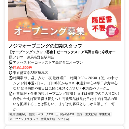
ノジマオープニングの短期スタッフ
【オープニングスタッフ募集】ピーコックストア高野台店に今秋オープ
ン予定！
ノジマ 練馬高野台駅前店
アクセス ピーコックストア高野台にオープン
時給1,600円
東京都東京23区練馬区
時間帯 朝、昼、夕方・夜 勤務曜日・時間 9:30～20:30（仮）の中で
シフト制 ◆週2日～、1日3時間からＯＫ ◆週末中心や平日夕方中心
など 勤務時間や曜日は気軽に相談ください♪ ◆講義やサーク...
仕事情報 ● 仕事内容 オープニング短期！ まずは短期でのご入社OK！
自分に合えば長期切り替えへ！ 電化製品は見た目だけでは商品の違
いを把握することは難しい。 まずはお客様としっかり話して、 何
が...
社員登用あり
副業・WワークOK
土日祝のみOK
主婦・主夫歓迎
学生歓迎
オープニングスタッフ
交通費支給
シフト制