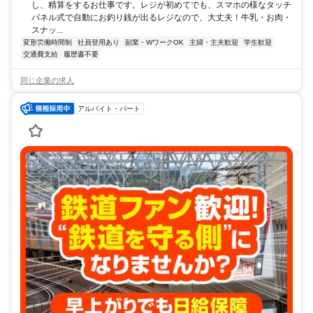
し、精算をするお仕事です。レジが初めてでも、スマホの様なタッチ
パネル式で自動にお釣り銭が出るレジなので、大丈夫！牛乳・お肉・
スナッ...
変形労働時間制
社員登用あり
副業・WワークOK
主婦・主夫歓迎
学生歓迎
交通費支給
履歴書不要
同じ企業の求人
アルバイト・パート