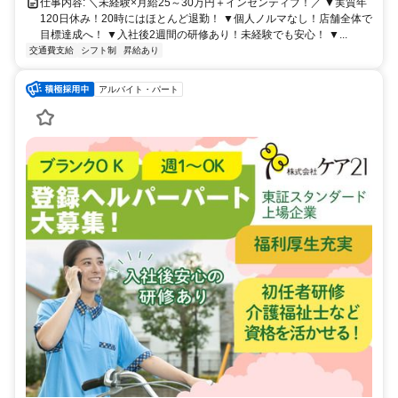
仕事内容: ＼未経験×月給25～30万円＋インセンティブ！／ ▼実質年
120日休み！20時にはほとんど退勤！ ▼個人ノルマなし！店舗全体で
目標達成へ！ ▼入社後2週間の研修あり！未経験でも安心！ ▼...
交通費支給
シフト制
昇給あり
アルバイト・パート