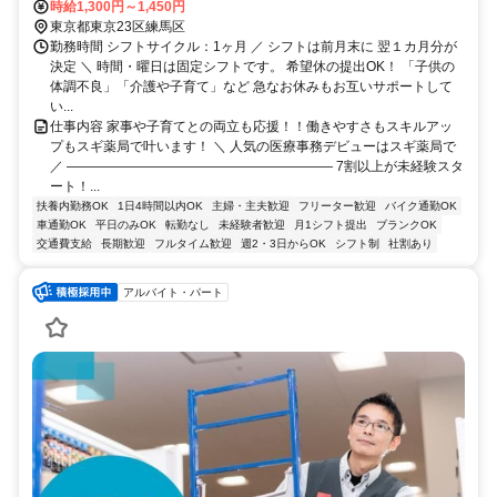
袋線/西武有楽町線 中村橋徒歩約13分、西武池袋線/西武有楽町線 練馬
時給1,300円～1,450円
高野台南口徒歩約14分
東京都東京23区練馬区
勤務時間 シフトサイクル：1ヶ月 ／ シフトは前月末に 翌１カ月分が
決定 ＼ 時間・曜日は固定シフトです。 希望休の提出OK！ 「子供の
体調不良」「介護や子育て」など 急なお休みもお互いサポートして
い...
仕事内容 家事や子育てとの両立も応援！！働きやすさもスキルアッ
プもスギ薬局で叶います！ ＼ 人気の医療事務デビューはスギ薬局で
／ ―――――――――――――――――――― 7割以上が未経験スタ
ート！...
扶養内勤務OK
1日4時間以内OK
主婦・主夫歓迎
フリーター歓迎
バイク通勤OK
車通勤OK
平日のみOK
転勤なし
未経験者歓迎
月1シフト提出
ブランクOK
交通費支給
長期歓迎
フルタイム歓迎
週2・3日からOK
シフト制
社割あり
アルバイト・パート