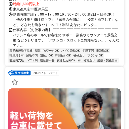
駅
時給1,600円以上
東京都東京23区練馬区
勤務時間詳細 9：00～17：00 16：30～24：00 週2日～勤務OK！
「他の仕事と掛け持ちで」 「家事の合間に」 「授業と両立して」な
ど、 どなたも働きやすいシフト制◎ あなたにピッタ...
仕事内容 【お仕事内容】 ￣￣￣￣￣￣￣￣￣￣￣￣￣￣￣￣￣￣￣
パチンコ店のホールでお客様の サポート業務やカウンターで景品交
換 などを行います。 「パチンコ・スロット全然知らない…」 そんな
アナ...
業界未経験者歓迎
副業・WワークOK
バイク通勤OK
学歴不問
車通勤OK
職場見学可
経験不問
週払いOK
即日払いOK
研修あり
ブランクOK
交通費支給
シフト制
履歴書不要
友達と応募OK
寮・社宅あり
髪型・髪色自由
アルバイト・パート