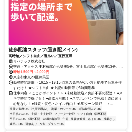
徒歩配達スタッフ(置き配メイン)
高時給／シフト自由／週払い／直行直帰
リバテック株式会社
交通・アクセス 中村橋駅から徒歩5分、富士見台駅から徒歩13分、練
馬駅から徒歩15分
時給1,500円～2,000円
東京都東京23区練馬区
勤務時間詳細 ・16:15～19:15 ◎車の免許がない方も徒歩で台車を押
すだけ！ ★シフト自由 ★上記の時間帯で3時間勤務
仕事内容 ＜ここがポイント！＞ ●未経験歓迎／免許不要の配達！ ●ス
キマ時間で稼げる！ ●高収入可能！ ●スマホとペンで完結！道に迷う
心配なし！ ●服装・髪色・ネイル自由！ ●UIJターン歓迎！ ＜...
扶養内勤務OK
社員登用あり
副業・WワークOK
1日4時間以内OK
土日祝のみOK
主婦・主夫歓迎
フリーター歓迎
シフト自由
学歴不問
平日のみOK
経験不問
未経験者歓迎
午前
経験者歓迎
ネイルOK
残業なし
週払いOK
研修あり
夕方
ブランクOK