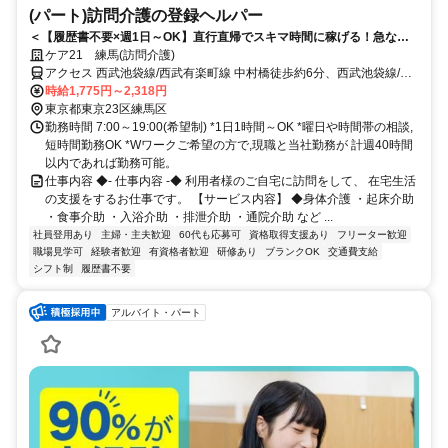
(パート)訪問介護の登録ヘルパー
＜【履歴書不要×週1日～OK】直行直帰でスキマ時間に稼げる！急なキ
ャンセルも手当有！定年無し！＞★履歴書の準備不要★未経験者OK！働
ケア21 練馬(訪問介護)
きやすいシフト制！急なキャンセルが発生した場合でも手当で給与を補
アクセス 西武池袋線/西武有楽町線 中村橋徒歩約6分、西武池袋線/西
償！
武有楽町線 富士見台南口徒歩約10分、西武豊島線/西武池袋線 豊島園
時給1,775円～2,318円
〔西武線〕徒歩約21分 西武池袋線「富士見台」駅から徒歩約10分
東京都東京23区練馬区
勤務時間 7:00～19:00(希望制) *1日1時間～OK *曜日や時間帯の相談,
短時間勤務OK *Wワークご希望の方で,現職と当社勤務が 計週40時間
以内であれば勤務可能。
仕事内容 ◆- 仕事内容 -◆ 利用者様のご自宅に訪問をして、 在宅生活
の支援をするお仕事です。 【サービス内容】 ◆身体介護 ・起床介助
・食事介助 ・入浴介助 ・排泄介助 ・通院介助 など ...
社員登用あり
主婦・主夫歓迎
60代も応募可
資格取得支援あり
フリーター歓迎
職場見学可
経験者歓迎
有資格者歓迎
研修あり
ブランクOK
交通費支給
シフト制
履歴書不要
アルバイト・パート