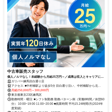
中古車販売スタッフ
個人ノルマなし！未経験から月給25万円～／成果は収入とキャリアにし
っかり反映♪
ガリバー練馬目白通り店
アクセス: ■中村橋駅より徒歩5分 目白通り沿い、中村橋駅から北
300m
月給250,000円～300,000円
東京都東京23区練馬区
勤務時間・曜日: ■シフト制勤務 勤務パターン例（実働8時間／休憩60
分） 10:00~19:00 11:00~20:00 ■残業時間 平均15.24時間/月(2024年
度実績)