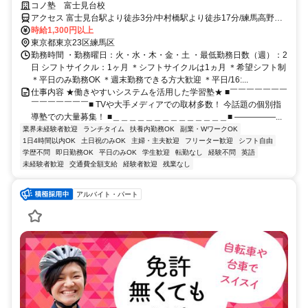
WEB面接/1回｜週2日～OK｜履歴書不要｜応募後はフォームに1分で回
コノ塾 富士見台校
答｜1分単位で給与支給｜WワークOK｜私服勤務｜有給休暇あり｜定時
アクセス 富士見台駅より徒歩3分/中村橋駅より徒歩17分/練馬高野台
退社
駅より徒歩19分
時給1,300円以上
東京都東京23区練馬区
勤務時間 ・勤務曜日：火・水・木・金・土 ・最低勤務日数（週）：2
日 シフトサイクル：1ヶ月 ＊シフトサイクルは1ヵ月 ＊希望シフト制
＊平日のみ勤務OK ＊週末勤務できる方大歓迎 ＊平日/16:...
仕事内容 ★働きやすいシステムを活用した学習塾★ ■￣￣￣￣￣￣￣
￣￣￣￣￣￣￣■ TVや大手メディアでの取材多数！ 今話題の個別指
導塾での大量募集！ ■＿＿＿＿＿＿＿＿＿＿＿＿＿＿■ ―――――...
業界未経験者歓迎
ランチタイム
扶養内勤務OK
副業・WワークOK
1日4時間以内OK
土日祝のみOK
主婦・主夫歓迎
フリーター歓迎
シフト自由
学歴不問
即日勤務OK
平日のみOK
学生歓迎
転勤なし
経験不問
英語
未経験者歓迎
交通費全額支給
経験者歓迎
残業なし
アルバイト・パート