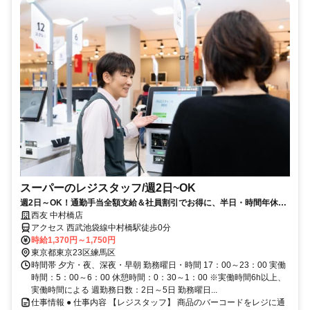
スーパーのレジスタッフ/週2日~OK
週2日～OK！通勤手当全額支給＆社員割引でお得に、半日・時間年休で
ムリなく続けられる仕事
西友 中村橋店
アクセス 西武池袋線中村橋駅徒歩0分
時給1,370円～1,750円
東京都東京23区練馬区
時間帯 夕方・夜、深夜・早朝 勤務曜日・時間 17：00～23：00 実働
時間：5：00～6：00 休憩時間：0：30～1：00 ※実働時間6h以上、
実働時間による 週勤務日数：2日～5日 勤務曜日...
仕事情報 ● 仕事内容 【レジスタッフ】 商品のバーコードをレジに通