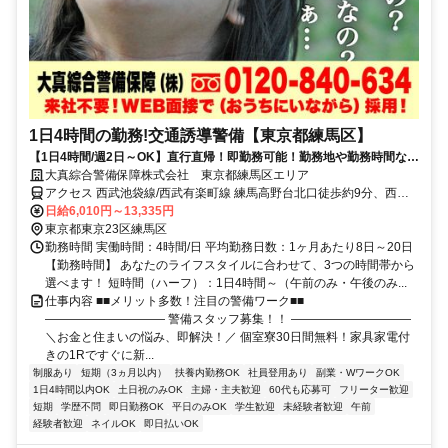
1日4時間の勤務!交通誘導警備【東京都練馬区】
【1日4時間/週2日～OK】直行直帰！即勤務可能！勤務地や勤務時間など
ライフスタイルに合わせて働ける
大真綜合警備保障株式会社 東京都練馬区エリア
アクセス 西武池袋線/西武有楽町線 練馬高野台北口徒歩約9分、西武
池袋線/西武有楽町線 富士見台北口徒歩約16分、都営大江戸線 練馬春
日給6,010円～13,335円
日町A2口徒歩約25分 東京都練馬区エリア(練馬駅、練馬春日町駅、東
東京都東京23区練馬区
武練馬駅)
勤務時間 実働時間：4時間/日 平均勤務日数：1ヶ月あたり8日～20日
【勤務時間】 あなたのライフスタイルに合わせて、3つの時間帯から
選べます！ 短時間（ハーフ）：1日4時間～（午前のみ・午後のみ...
仕事内容 ■■メリット多数！注目の警備ワーク■■
―――――――――― 警備スタッフ募集！！ ――――――――――
＼お金と住まいの悩み、即解決！／ 個室寮30日間無料！家具家電付
きの1Rですぐに新...
制服あり
短期（3ヵ月以内）
扶養内勤務OK
社員登用あり
副業・WワークOK
1日4時間以内OK
土日祝のみOK
主婦・主夫歓迎
60代も応募可
フリーター歓迎
短期
学歴不問
即日勤務OK
平日のみOK
学生歓迎
未経験者歓迎
午前
経験者歓迎
ネイルOK
即日払いOK