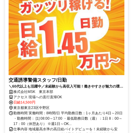
交通誘導警備スタッフ/日勤
＼60代以上も活躍中／未経験から高収入可能！働きやすさが魅力の環境
で警備員デビューをしませんか！【月収29万円可能！日払いもOK！】
株式会社MSK 東京本部
勤務3日前迄シフト申請が可能です！週1日～・短期もOK！あなたのラ
アクセス 現場への直行直帰OK
イフスタイルに合わせてお仕事しませんか！未経験者大歓迎！年代幅広
日給14,500円
く活躍しています。
東京都東京23区中野区
勤務時間 実働時間：8時間/日 平均勤務日数：1ヶ月あたり4日～20日
・勤務時間： [1] 08:00～17:00 ・最低勤務日数（週）：1日 8：00～
17：00（休憩あり） ※週1日～OK...
仕事内容 地域最高水準の高日給バイトデビューを！未経験から安