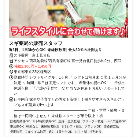
スギ薬局の販売スタッフ
週3日、1日3hからOK│未経験歓迎│最大30％の社割あり
スギ薬局 富士見台店
アクセス 西武池袋線/西武有楽町線 富士見台北口徒歩約2分、西武池
袋線/西武有楽町線 中村橋徒歩約13分、西武池袋線/西武有楽町線 練馬
時給1,300円～1,450円
高野台南口徒歩約14分
東京都東京23区練馬区
勤務時間 シフトサイクル：1ヶ月 ／ シフトは前月末に 翌１カ月分が
決定 ＼ 時間・曜日は固定シフトです。 希望休の提出OK！ 「子供の
体調不良」「介護や子育て」など 急なお休みもお互いサポートして
い...
仕事内容 家事や子育てとの両立も応援！！働きやすさもスキルアッ
プもスギ薬局で叶います！
―――――――――――――――――――― 年齢・学歴・経験・資
格は一切問いません！ 未経験スタートが半分以上！初...
扶養内勤務OK
1日4時間以内OK
主婦・主夫歓迎
フリーター歓迎
バイク通勤OK
車通勤OK
転勤なし
未経験者歓迎
月1シフト提出
ブランクOK
交通費支給
長期歓迎
フルタイム歓迎
週2・3日からOK
シフト制
社割あり