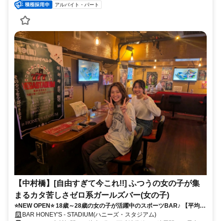
アルバイト・パート
【中村橋】[自由すぎて今これ!!] ふつうの女の子が集
まるカタ苦しさゼロ系ガールズバー(女の子)
⭐NEW OPEN⭐ 18歳～28歳の女の子が活躍中のスポーツBAR♪ 【平均時
給 2,600円以上！】✅私服OK＆制服無料！ ✅全額日払い＆自由シフト＆
BAR HONEY'S - STADIUM(ハニーズ・スタジアム)