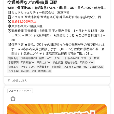
交通整理などの警備員 日勤
WEBで即面接OK！有給取得77.6％・週3日～OK・日払いOK・給与保証
有・履歴書不要
ミカドセキュリティー株式会社 東京本部
アクセス 西武池袋線/西武有楽町線 練馬高野台南口徒歩約5分、西武
池袋線/西武秩父線 富士見台北口徒歩約15分、西武池袋線/西武秩父線
日給13,000円以上
石神井公園北口徒歩約18分
東京都東京23区練馬区
勤務時間 実働時間：8時間/日 平均勤務日数：1ヶ月あたり12日～20
日 9:00～18:00（休憩1時間） ★勤務地による ★自己申告制/週3日～
ok
仕事内容 ★日払いOK！その日頑張った分の報酬がその場で得られま
す！★ //応募者全員と面談します！(10～15分程度)// 履歴書不要・疑
問点もお気軽にどうぞ！ 電話応募は即面接可能 TEL：03-...
制服あり
扶養内勤務OK
副業・WワークOK
土日祝のみOK
フリーター歓迎
学歴不問
即日勤務OK
平日のみOK
学生歓迎
経験者歓迎
即日払いOK
研修あり
ブランクOK
交通費支給
長期歓迎
フルタイム歓迎
週2・3日からOK
シフト制
週4日以上OK
履歴書不要
同じ企業の求人
アルバイト・パート