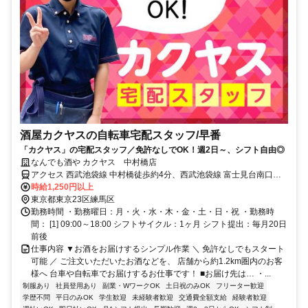
酒屋カクヤスの自転車宅配スタッフ/早番
「カクヤス」の宅配スタッフ／免許なしでOK！週2日～、シフト自由◎
なんでも酒や カクヤス 中村橋店
アクセス 西武池袋線 中村橋徒歩約4分、西武池袋線 富士見台南口徒
歩約14分、西武豊島線 豊島園〔西武線〕徒歩約15分 ※マイカー
時給1,250円以上
（車・バイク）通勤不可
東京都東京23区練馬区
勤務時間 ・勤務曜日：月・火・水・木・金・土・日・祝 ・勤務時
間： [1] 09:00～18:00 シフトサイクル：1ヶ月 シフト提出：毎月20日
前後
仕事内容 ▼お酒をお届けするシンプル作業 ＼ 免許なしでもスタート
可能 ／ ご注文いただいたお酒などを、 店舗から約1.2km圏内のお客
様へ 台車や自転車でお届けするお仕事です！ ■お届け先は… ・...
制服あり
社員登用あり
副業・WワークOK
土日祝のみOK
フリーター歓迎
学歴不問
平日のみOK
学生歓迎
未経験者歓迎
交通費全額支給
経験者歓迎