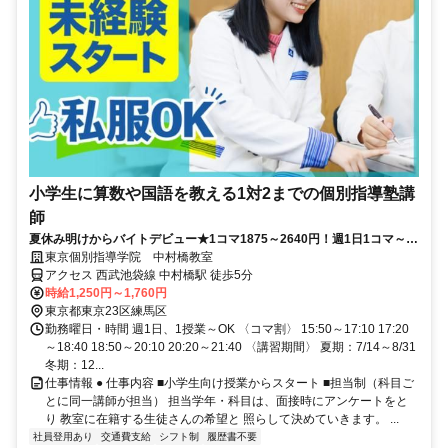
小学生に算数や国語を教える1対2までの個別指導塾講
師
夏休み明けからバイトデビュー★1コマ1875～2640円！週1日1コマ～私
服でok◎
東京個別指導学院 中村橋教室
アクセス 西武池袋線 中村橋駅 徒歩5分
時給1,250円～1,760円
東京都東京23区練馬区
勤務曜日・時間 週1日、1授業～OK 〈コマ割〉 15:50～17:10 17:20
～18:40 18:50～20:10 20:20～21:40 〈講習期間〉 夏期：7/14～8/31
冬期：12...
仕事情報 ● 仕事内容 ■小学生向け授業からスタート ■担当制（科目ご
とに同一講師が担当） 担当学年・科目は、面接時にアンケートをと
り 教室に在籍する生徒さんの希望と 照らして決めていきます。 ...
社員登用あり
交通費支給
シフト制
履歴書不要