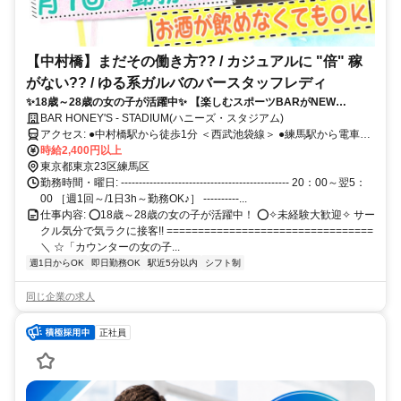
【中村橋】まだその働き方?? / カジュアルに "倍" 稼
がない?? / ゆる系ガルバのバースタッフレディ
✨18歳～28歳の女の子が活躍中✨ 【楽しむスポーツBARがNEW
OPEN!!】平均時給 2600円以上！｜▶私服OK＆制服も無料 ▶ノルマな
BAR HONEY'S - STADIUM(ハニーズ・スタジアム)
し＆お酒飲めなくてOK ▶全額日払い＆自由シフト＆送りあり【履歴書
アクセス: ●中村橋駅から徒歩1分 ＜西武池袋線＞ ●練馬駅から電車で
不要】
2分 ＜地下鉄 | 都営大江戸線＞ ＜私鉄 | 西武池袋線/西武有楽町線/西武
時給2,400円以上
豊島線＞ ●富士見台駅から徒歩10分 ＜西武池袋線＞ ●池袋駅から電車
東京都東京23区練馬区
で13分 ＜JR | 山手線/埼京線/湘南新宿ライン＞ ＜東京メトロ | 丸ノ内
勤務時間・曜日: ----------------------------------------------- 20：00～翌5：
線/有楽町線/副都心線＞ ＜私鉄 | 西武池袋線/東武東上線/つくばエクス
00 ［週1回～/1日3h～勤務OK♪］ ----------...
プレス＞
仕事内容: ⭕18歳～28歳の女の子が活躍中！ ⭕✧未経験大歓迎✧ サー
クル気分で気ラクに接客!! =================================
＼ ☆「カウンターの女の子...
週1日からOK
即日勤務OK
駅近5分以内
シフト制
同じ企業の求人
正社員