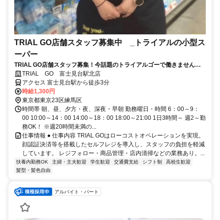
TRIAL GO店舗スタッフ募集中 _トライアルの小型ス
ーパー
TRIAL GO店舗スタッフ募集！今話題のトライアルゴーで働きません
か？
TRIAL GO 富士見台駅北店
アクセス 富士見台駅から徒歩3分
時給1,300円
東京都東京23区練馬区
時間帯 朝、昼、夕方・夜、深夜・早朝 勤務曜日・時間 6：00～9：
00 10:00～14：00 14:00～18：00 18:00～21:00 1日3時間～ 週2～勤
務OK！ ※週20時間未満の...
仕事情報 ● 仕事内容 TRIAL GOはローコストオペレーションを実現。
顔認証決済等を搭載したセルフレジを導入し、スタッフの負担を軽減
しています。 レジフォロー・商品管理・店内清掃などの業務あり。...
扶養内勤務OK
主婦・主夫歓迎
学生歓迎
交通費支給
シフト制
高校生歓迎
髪型・髪色自由
アルバイト・パート