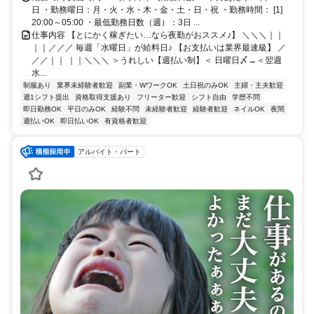
日 ・勤務曜日：月・火・水・木・金・土・日・祝 ・勤務時間： [1]
20:00～05:00 ・最低勤務日数（週）：3日 ...
仕事内容 【とにかく稼ぎたい…なら夜勤がおススメ♪】 ＼＼＼｜｜
｜｜／／／ 毎週「水曜日」が給料日♪ 【お支払いは業界最速級】 ／
／／｜｜ ｜｜＼＼＼ ＞うれしい【週払い制】＜ 日曜日〆→＜翌週
水...
制服あり
業界未経験者歓迎
副業・WワークOK
土日祝のみOK
主婦・主夫歓迎
週1シフト提出
資格取得支援あり
フリーター歓迎
シフト自由
学歴不問
即日勤務OK
平日のみOK
経験不問
未経験者歓迎
経験者歓迎
ネイルOK
夜間
週払いOK
即日払いOK
有資格者歓迎
アルバイト・パート