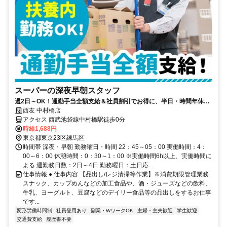
スーパーの深夜早朝スタッフ
週2日～OK！通勤手当全額支給＆社員割引でお得に、半日・時間年休で
ムリなく続けられる仕事
西友 中村橋店
アクセス 西武池袋線中村橋駅徒歩0分
時給1,688円
東京都東京23区練馬区
時間帯 深夜・早朝 勤務曜日・時間 22：45～05：00 実働時間：4：
00～6：00 休憩時間：0：30～1：00 ※実働時間6h以上、実働時間に
よる 週勤務日数：2日～4日 勤務曜日：土日応...
仕事情報 ● 仕事内容 【品出し/レジ清掃等作業】※消費期限管理業務
スナック、カップめんなどの加工食品や、酒・ジューズなどの飲料、
牛乳、ヨーグルト、豆腐などのデイリー食品等の品出しをするお仕事
です...
変形労働時間制
社員登用あり
副業・WワークOK
主婦・主夫歓迎
学生歓迎
交通費支給
履歴書不要