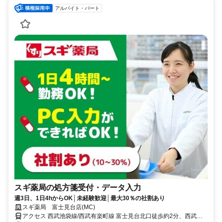
アルバイト・パート
スギ薬局の処方箋受付・データ入力
週3日、1日4hからOK│未経験歓迎│最大30％の社割あり
スギ薬局 富士見台店(MC)
アクセス 西武池袋線/西武有楽町線 富士見台北口徒歩約2分、西武池