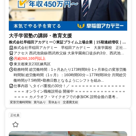
大手学習塾の講師・教育支援
株式会社早稲田アカデミー◇東証プライム上場企業｜15期連続増収｜本
気でやる子を育てる
株式会社早稲田アカデミー 早稲田アカデミー 大泉学園校 正社員
(講師職)
アクセス 西武池袋線/西武秩父線 大泉学園南口徒歩約3分、西武池袋
線/西武有楽町線 保谷北口徒歩約22分、西武池袋線/西武有楽町線 石神
月給260,100円以上
井公園西口徒歩約25分
東京都東京23区練馬区
勤務時間 総労働時間：1ヶ月あたり173時間8分 1ヶ月単位の変形労働
時間制 総労働時間（1ヶ月）：160時間00分～177時間08分 月間総労
働時間が7.5時間×勤務日数となるようにシフトを組み...
仕事内容 ＼タイパ重視の30分！／ ＝＝＝＝＝＝＝＝＝＝＝＝＝＝＝
＝＝＝ オンライン職種説明会 開催中 ＝＝＝＝＝＝＝＝＝＝＝＝＝＝
＝＝＝＝ カメラオフ・マイクオフでの参加OK 説明会後の選考...
変形労働時間制
賞与あり
育休あり
交通費支給
正社員