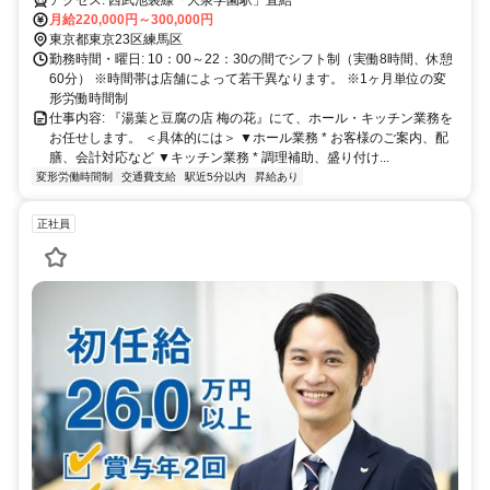
月給220,000円～300,000円
東京都東京23区練馬区
勤務時間・曜日: 10：00～22：30の間でシフト制（実働8時間、休憩
60分） ※時間帯は店舗によって若干異なります。 ※1ヶ月単位の変
形労働時間制
仕事内容: 『湯葉と豆腐の店 梅の花』にて、ホール・キッチン業務を
お任せします。 ＜具体的には＞ ▼ホール業務 * お客様のご案内、配
膳、会計対応など ▼キッチン業務 * 調理補助、盛り付け...
変形労働時間制
交通費支給
駅近5分以内
昇給あり
正社員