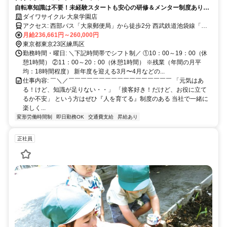
自転車知識は不要！未経験スタートも安心の研修＆メンター制度あり／
残業少なめ・ワークライフバランス充実
ダイワサイクル 大泉学園店
アクセス: 西部バス「大泉郵便局」から徒歩2分 西武鉄道池袋線「大
泉学園町駅」から徒歩27分 ※自転車通勤OK（無料駐輪場あり） 自転
月給236,661円～260,000円
車の場合も交通費支給（規定あり） ※最寄駅まで自転車通勤の場合
東京都東京23区練馬区
は駐輪代支給 ※マイカー通勤不可
勤務時間・曜日: ＼下記時間帯でシフト制／ ①10：00～19：00（休
憩1時間） ②11：00～20：00（休憩1時間） ※残業（年間の月平
均：18時間程度） 新年度を迎える3月〜4月などの...
仕事内容: ￣＼／￣￣￣￣￣￣￣￣￣￣￣￣￣￣￣￣￣ 「元気はあ
る！けど、知識が足りない・・」 「接客好き！だけど、お役に立て
るか不安」 という方はぜひ『人を育てる』制度のある 当社で一緒に
楽しく...
変形労働時間制
即日勤務OK
交通費支給
昇給あり
正社員