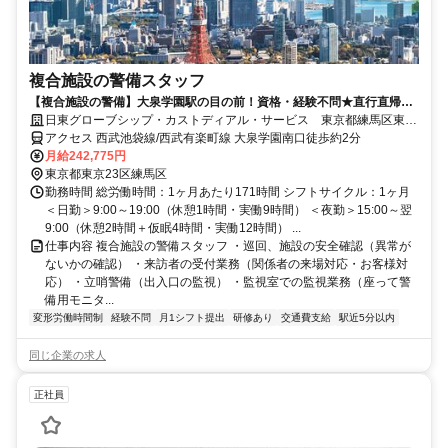
複合施設の警備スタッフ
【複合施設の警備】大泉学園駅の目の前！資格・経験不問★直行直帰◎
効率よく稼げます♪
日東グローブシップ・カストディアル・サービス 東京都練馬区東大
泉(6071209014)
アクセス 西武池袋線/西武有楽町線 大泉学園南口徒歩約2分
月給242,775円
東京都東京23区練馬区
勤務時間 総労働時間：1ヶ月あたり171時間 シフトサイクル：1ヶ月
＜日勤＞9:00～19:00（休憩1時間・実働9時間） ＜夜勤＞15:00～翌
9:00（休憩2時間＋仮眠4時間・実働12時間） ...
仕事内容 複合施設の警備スタッフ ・巡回、施設の安全確認（異常が
ないかの確認） ・来訪者の受付業務（関係者の来場対応・お客様対
応） ・立哨警備（出入口の監視） ・監視室での監視業務（座って警
備用モニタ...
変形労働時間制
経験不問
月1シフト提出
研修あり
交通費支給
駅近5分以内
同じ企業の求人
正社員