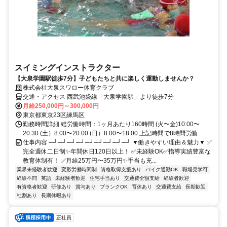
スイミングインストラクター
【大泉学園駅徒歩7分】子どもたちと共に楽しく運動しませんか？
株式会社大泉スワロー体育クラブ
交通・アクセス 西武池袋線「大泉学園駅」より徒歩7分
月給250,000円～300,000円
東京都東京23区練馬区
勤務時間詳細 総労働時間：1ヶ月あたり160時間 (火〜金)10:00〜
20:30 (土）8:00〜20:00 (日）8:00〜18:00 上記時間で8時間労働
仕事内容 ─┘─┘─┘─┘─┘─┘─┘─┘─┘ ▼働きやすい理由＆魅力▼ ✅
完全週休二日制✨年間休日120日以上！ ✅未経験OK✅指導実績豊富な
教育体制有！ ✅月給25万円〜35万円✨手当も充...
業界未経験者歓迎
変形労働時間制
資格取得支援あり
バイク通勤OK
職場見学可
経験不問
英語
未経験者歓迎
住宅手当あり
交通費全額支給
経験者歓迎
有資格者歓迎
研修あり
賞与あり
ブランクOK
育休あり
交通費支給
長期歓迎
社割あり
長期休暇あり
正社員