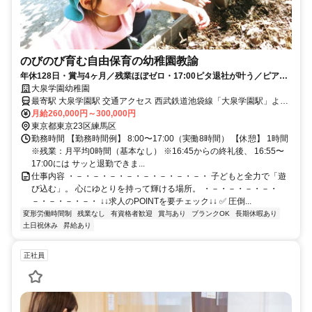
のびのび育む自由保育の幼稚園教諭
年休128日・賞与4ヶ月／残業ほぼゼロ・17:00ピタ退社が叶う／ピアノ
苦手でも大丈夫！20〜70代活躍中！
大泉学園幼稚園
最寄駅 大泉学園駅 交通アクセス 西武鉄道池袋線「大泉学園駅」より
月給260,000円～300,000円
バスで10分 ✓自転車通勤OK ✓バイク通勤OK ✓無料駐車場有
東京都東京23区練馬区
勤務時間 【勤務時間例】 8:00〜17:00（実働8時間） 【休憩】 1時間
※残業：月平均0時間（基本なし） ※16:45からの終礼後、 16:55〜
17:00には サッと退勤できま...
仕事内容 ・－・－・－・－・－・－・－・－・ 子どもと全力で「遊
び込む」。 心にゆとりを持って輝ける場所。 ・－・－・－・－・
－・－・－・－・ ↓↓求人のPOINTを要チェック↓↓ ✅ 圧倒...
変形労働時間制
残業なし
有資格者歓迎
賞与あり
ブランクOK
長期休暇あり
土日祝休み
昇給あり
正社員