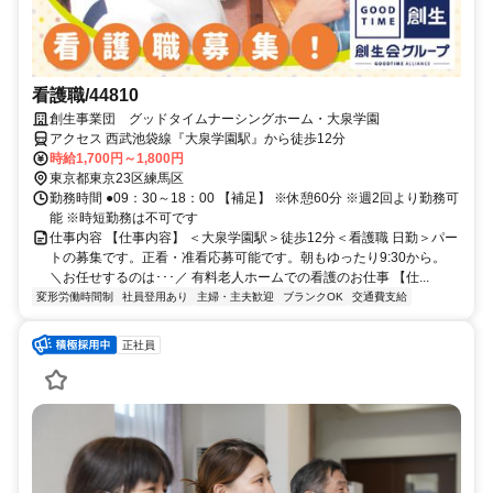
看護職/44810
創生事業団 グッドタイムナーシングホーム・大泉学園
アクセス 西武池袋線『大泉学園駅』から徒歩12分
時給1,700円～1,800円
東京都東京23区練馬区
勤務時間 ●09：30～18：00 【補足】 ※休憩60分 ※週2回より勤務可
能 ※時短勤務は不可です
仕事内容 【仕事内容】 ＜大泉学園駅＞徒歩12分＜看護職 日勤＞パー
トの募集です。正看・准看応募可能です。朝もゆったり9:30から。
＼お任せするのは･･･／ 有料老人ホームでの看護のお仕事 【仕...
変形労働時間制
社員登用あり
主婦・主夫歓迎
ブランクOK
交通費支給
正社員