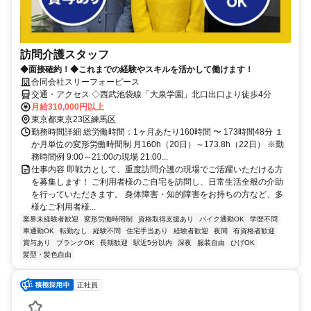
訪問介護スタッフ
◆面接確約！◆これまでの経験やスキルを活かして働けます！
合同会社スリーフォーピース
交通・アクセス ◇西武池袋線「大泉学園」北口出口より徒歩4分
月給310,000円以上
東京都東京23区練馬区
勤務時間詳細 総労働時間：1ヶ月あたり160時間 〜 173時間48分 １
か月単位の変形労働時間制 月160h（20日）～173.8h（22日） ※勤
務時間例 9:00～21:00の現場 21:00...
仕事内容 即戦力として、重度訪問介護の現場でご活躍いただける方
を募集します！ ご利用者様のご自宅を訪問し、日常生活全般の介助
を行っていただきます。 身体障害・知的障害をお持ちの方など、多
様なご利用者様...
業界未経験者歓迎
変形労働時間制
資格取得支援あり
バイク通勤OK
学歴不問
車通勤OK
転勤なし
経験不問
住宅手当あり
経験者歓迎
夜間
有資格者歓迎
賞与あり
ブランクOK
長期歓迎
駅近5分以内
深夜
服装自由
ひげOK
髪型・髪色自由
正社員