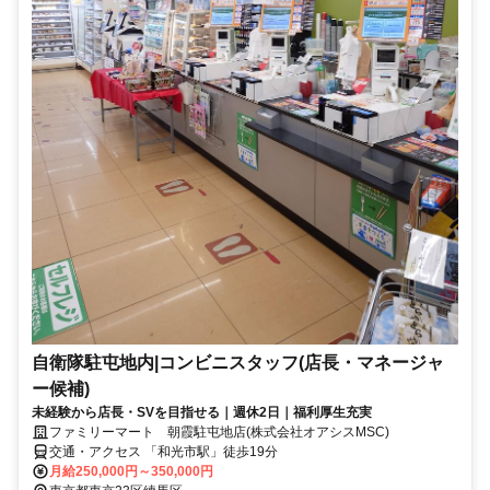
自衛隊駐屯地内|コンビニスタッフ(店長・マネージャ
ー候補)
未経験から店長・SVを目指せる｜週休2日｜福利厚生充実
ファミリーマート 朝霞駐屯地店(株式会社オアシスMSC)
交通・アクセス 「和光市駅」徒歩19分
月給250,000円～350,000円