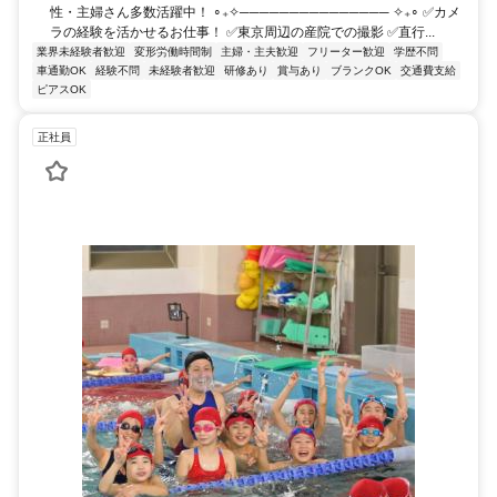
性・主婦さん多数活躍中！ ∘₊✧─────────────── ✧₊∘ ✅カメ
ラの経験を活かせるお仕事！ ✅東京周辺の産院での撮影 ✅直行...
業界未経験者歓迎
変形労働時間制
主婦・主夫歓迎
フリーター歓迎
学歴不問
車通勤OK
経験不問
未経験者歓迎
研修あり
賞与あり
ブランクOK
交通費支給
ピアスOK
正社員