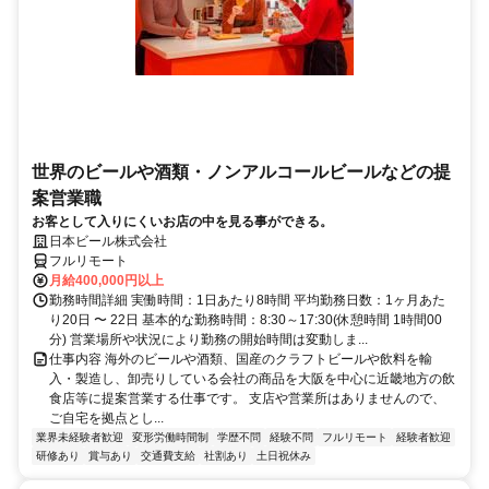
世界のビールや酒類・ノンアルコールビールなどの提
案営業職
お客として入りにくいお店の中を見る事ができる。
日本ビール株式会社
フルリモート
月給400,000円以上
勤務時間詳細 実働時間：1日あたり8時間 平均勤務日数：1ヶ月あた
り20日 〜 22日 基本的な勤務時間：8:30～17:30(休憩時間 1時間00
分) 営業場所や状況により勤務の開始時間は変動しま...
仕事内容 海外のビールや酒類、国産のクラフトビールや飲料を輸
入・製造し、卸売りしている会社の商品を大阪を中心に近畿地方の飲
食店等に提案営業する仕事です。 支店や営業所はありませんので、
ご自宅を拠点とし...
業界未経験者歓迎
変形労働時間制
学歴不問
経験不問
フルリモート
経験者歓迎
研修あり
賞与あり
交通費支給
社割あり
土日祝休み