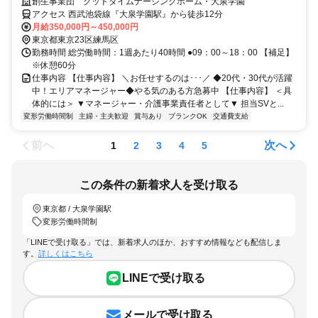
者のみ応募可能。
創生事業団 グッドタイムナーシングホーム・大泉学園
アクセス 西武池袋線『大泉学園駅』から徒歩12分
月給350,000円～450,000円
東京都東京23区練馬区
勤務時間 総労働時間：1週あたり40時間 ●09：00～18：00 【補足】
※休憩60分
仕事内容 【仕事内容】 ＼お任せするのは･･･／ ◆20代・30代が活躍
中！エリアマネージャー◆やる気のある方急募中 【仕事内容】 ＜具
体的には＞ ▼マネージャー・介護事業責任者として▼ 担当SVと...
変形労働時間制
主婦・主夫歓迎
賞与あり
ブランクOK
交通費支給
前へ
次へ
1
2
3
4
5
この条件の新着求人を受け取る
東京都 / 大泉学園駅
変形労働時間制
「LINEで受け取る」では、新着求人のほか、おすすめ情報なども配信しま
す。
詳しくはこちら
LINEで受け取る
メールで受け取る