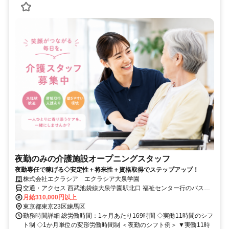
夜勤のみの介護施設オープニングスタッフ
夜勤専任で稼げる◇安定性＋将来性＋資格取得でステップアップ！
株式会社エクラシア エクラシア大泉学園
交通・アクセス 西武池袋線大泉学園駅北口 福祉センター行のバスに
乗り8分 福祉センター入口下車し徒歩1分
月給310,000円以上
東京都東京23区練馬区
勤務時間詳細 総労働時間：1ヶ月あたり169時間 ◇実働11時間のシフ
ト制 ◇1か月単位の変形労働時間制 ＜夜勤のシフト例＞ ▼実働11時