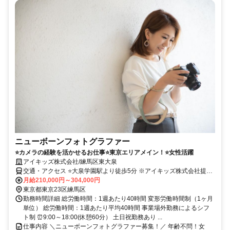
ニューボーンフォトグラファー
⭐カメラの経験を活かせるお仕事⭐東京エリアメイン！⭐女性活躍
アイキッズ株式会社/練馬区東大泉
交通・アクセス ⭐大泉学園駅より徒歩5分 ※アイキッズ株式会社提携
病院
月給210,000円～304,000円
東京都東京23区練馬区
勤務時間詳細 総労働時間：1週あたり40時間 変形労働時間制（1ヶ月
単位） 総労働時間：1週あたり平均40時間 事業場外勤務によるシフ
ト制 ⏰9:00～18:00(休憩60分） 土日祝勤務あり ...
仕事内容 ＼ニューボーンフォトグラファー募集！／ 年齢不問！女