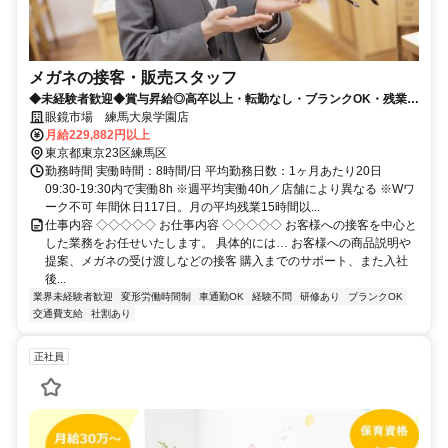
メガネの接客・販売スタッフ
◆未経験者歓迎◆賞与昇給◎高卒以上・転勤なし・ブランクOK・残業少
なめ・業界No1！
眼鏡市場 練馬大泉学園店
月給229,882円以上
東京都東京23区練馬区
勤務時間 実働時間：8時間/日 平均勤務日数：1ヶ月あたり20日
09:30-19:30内で実働8h ※週平均実働40h／店舗により異なる ※Wワ
ーク不可 年間休日117日。月の平均残業15時間以...
仕事内容 ◇◇◇◇◇ お仕事内容 ◇◇◇◇◇ お客様への接客を中心と
した業務をお任せいたします。 具体的には… お客様への商品説明や
提案、メガネの受け渡しなどの接客 購入までのサポート、また入社
後...
業界未経験者歓迎
変形労働時間制
車通勤OK
経験不問
研修あり
ブランクOK
交通費支給
社割あり
正社員