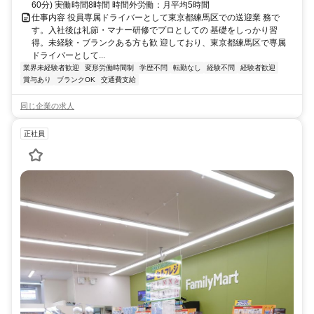
60分) 実働時間8時間 時間外労働：月平均5時間
仕事内容 役員専属ドライバーとして東京都練馬区での送迎業 務で
す。入社後は礼節・マナー研修でプロとしての 基礎をしっかり習
得。未経験・ブランクある方も歓 迎しており、東京都練馬区で専属
ドライバーとして...
業界未経験者歓迎
変形労働時間制
学歴不問
転勤なし
経験不問
経験者歓迎
賞与あり
ブランクOK
交通費支給
同じ企業の求人
正社員