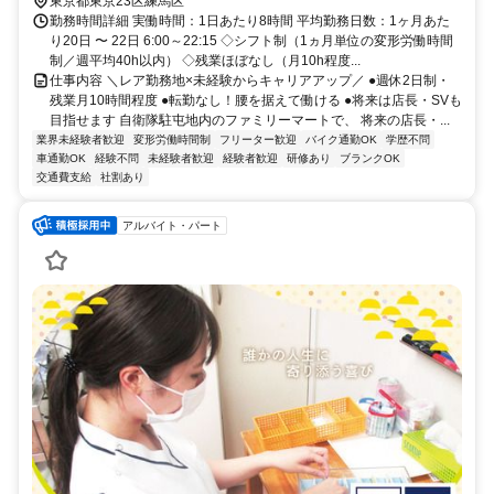
東京都東京23区練馬区
勤務時間詳細 実働時間：1日あたり8時間 平均勤務日数：1ヶ月あた
り20日 〜 22日 6:00～22:15 ◇シフト制（1ヵ月単位の変形労働時間
制／週平均40h以内） ◇残業ほぼなし（月10h程度...
仕事内容 ＼レア勤務地×未経験からキャリアアップ／ ●週休2日制・
残業月10時間程度 ●転勤なし！腰を据えて働ける ●将来は店長・SVも
目指せます 自衛隊駐屯地内のファミリーマートで、 将来の店長・...
業界未経験者歓迎
変形労働時間制
フリーター歓迎
バイク通勤OK
学歴不問
車通勤OK
経験不問
未経験者歓迎
経験者歓迎
研修あり
ブランクOK
交通費支給
社割あり
アルバイト・パート