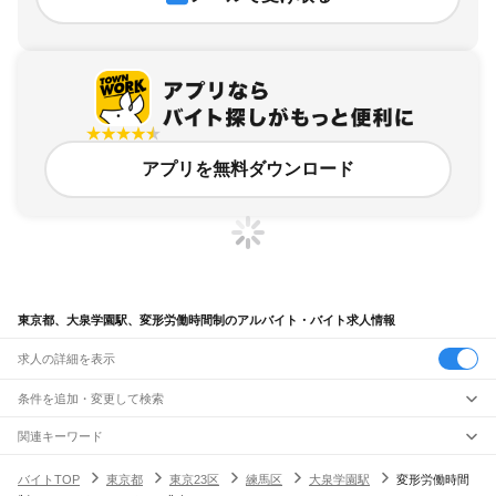
アプリを無料ダウンロード
東京都、大泉学園駅、変形労働時間制のアルバイト・バイト求人情報
求人の詳細を表示
条件を追加・変更して検索
市区町村を追加・変更
関連キーワード
完全在宅ワーク 全国
シール貼り 在宅
現在地周辺
ガチャガチャ
犬カフェ
東京都
駅を追加・変更
バイトTOP
東京都
東京23区
練馬区
大泉学園駅
変形労働時間
東京都
すべて