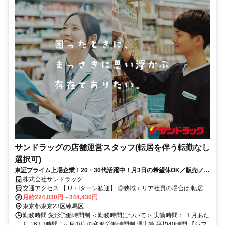
サンドラッグの店舗運営スタッフ(転居を伴う転勤なし
選択可)
東証プライム上場企業！20・30代活躍中！月3日の希望休OK／販売ノル
マなし／年収例32歳SV816万円／販促企画～商品管理など店舗運営がメ
株式会社サンドラッグ
インの仕事
交通アクセス 【 U・Iターン歓迎】 ◎狭域エリア社員の場合は 転居を
伴う転勤はありません。 ◎マイカー通勤OK
月給224,030円～344,430円
東京都東京23区練馬区
勤務時間 変形労働時間制 ＜勤務時間について＞ 実働時間： １月あた
り 163.3時間 1ヶ月単位の変形労働時間制 週実働 平均40時間 【シフ