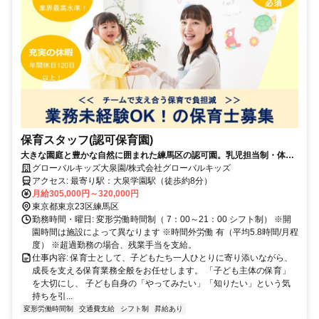
保育スタッフ(認可保育園)
大きな園庭と豊かな自然に囲まれた練馬区の認可園。乳児担当制・体
操・調理保育など充実の保育内容と、チームワーク抜群の職員が子ども
グローバルキッズ大泉園/株式会社グローバルキッズ
の笑顔と笑顔で向き合います。
アクセス: 最寄り駅：大泉学園駅（徒歩約8分）
月給305,000円～320,000円
東京都東京23区練馬区
勤務時間・曜日: 変形労働時間制（ 7：00～21：00 シフト制） ※開
園時間は施設によって異なります ※時間外労働 有（平均5.8時間/月程
度） ※超過勤務の場合、残業手当を支給。
仕事内容: 保育士として、子どもたち一人ひとりに寄り添いながら、
成長を支える保育業務全般をお任せします。 「子ども主体の保育」
を大切にし、 子ども自身の「やってみたい」「知りたい」という気
持ちを引...
変形労働時間制
交通費支給
シフト制
昇給あり