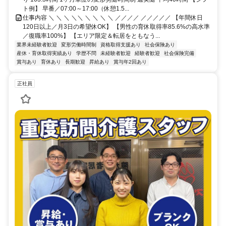
ト例】 早番／07:00～17:00（休憩1.5...
仕事内容 ＼ ＼ ＼ ＼＼ ＼ ＼ ＼ ＼ ／／／／ ／／／／／ 【年間休日
120日以上／月3日の希望休OK】 【男性の育休取得率85.6%の高水準
／復職率100%】 【エリア限定＆転居をともなう...
業界未経験者歓迎
変形労働時間制
資格取得支援あり
社会保険あり
産休・育休取得実績あり
学歴不問
未経験者歓迎
経験者歓迎
社会保険完備
賞与あり
育休あり
長期歓迎
昇給あり
賞与年2回あり
正社員