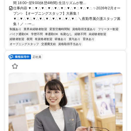
間 18:00~翌9:00(休憩4時間) 生活リズムが整...
仕事内容 ▼∴▼∴▼∴▼∴▼∴▼∴▼∴▼∴▼∴▼∴ ✨2026年2月オー
プン✨ 【オープニングスタッフ】大募集！
▼∴▼∴▼∴▼∴▼∴▼∴▼∴▼∴▼∴▼∴ ＼夜勤専属介護スタッフ募
集！／ ‥ー...
制服あり
業界未経験者歓迎
変形労働時間制
資格取得支援あり
フリーター歓迎
バイク通勤OK
学歴不問
車通勤OK
転勤なし
経験不問
未経験者歓迎
経験者歓迎
夜間
有資格者歓迎
研修あり
賞与あり
育休あり
オープニングスタッフ
交通費支給
資格取得手当あり
正社員