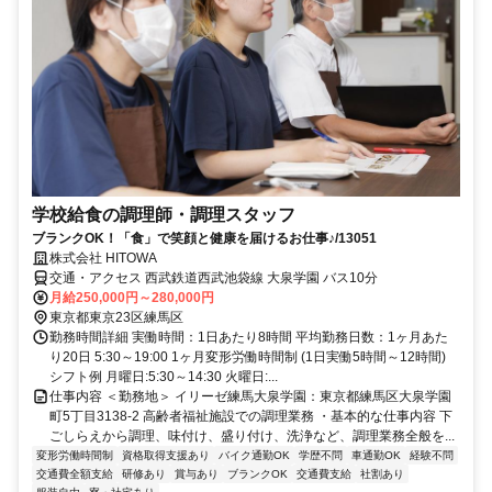
学校給食の調理師・調理スタッフ
ブランクOK！「食」で笑顔と健康を届けるお仕事♪/13051
株式会社 HITOWA
交通・アクセス 西武鉄道西武池袋線 大泉学園 バス10分
月給250,000円～280,000円
東京都東京23区練馬区
勤務時間詳細 実働時間：1日あたり8時間 平均勤務日数：1ヶ月あた
り20日 5:30～19:00 1ヶ月変形労働時間制 (1日実働5時間～12時間)
シフト例 月曜日:5:30～14:30 火曜日:...
仕事内容 ＜勤務地＞ イリーゼ練馬大泉学園：東京都練馬区大泉学園
町5丁目3138-2 高齢者福祉施設での調理業務 ・基本的な仕事内容 下
ごしらえから調理、味付け、盛り付け、洗浄など、調理業務全般を...
変形労働時間制
資格取得支援あり
バイク通勤OK
学歴不問
車通勤OK
経験不問
交通費全額支給
研修あり
賞与あり
ブランクOK
交通費支給
社割あり