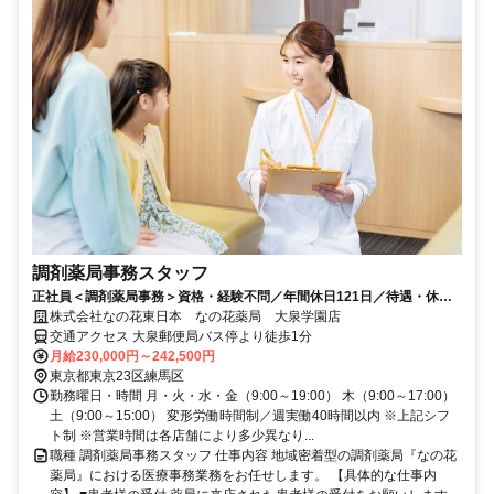
調剤薬局事務スタッフ
正社員＜調剤薬局事務＞資格・経験不問／年間休日121日／待遇・休暇
充実／20～40代女性活躍中
株式会社なの花東日本 なの花薬局 大泉学園店
交通アクセス 大泉郵便局バス停より徒歩1分
月給230,000円～242,500円
東京都東京23区練馬区
勤務曜日・時間 月・火・水・金（9:00～19:00） 木（9:00～17:00）
土（9:00～15:00） 変形労働時間制／週実働40時間以内 ※上記シフ
ト制 ※営業時間は各店舗により多少異なり...
職種 調剤薬局事務スタッフ 仕事内容 地域密着型の調剤薬局『なの花
薬局』における医療事務業務をお任せします。 【具体的な仕事内