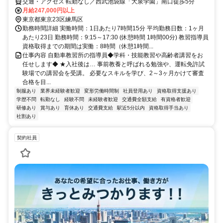
交通・アクセス 転勤なし／西武池袋線「大泉学園」南口徒歩5分
月給247,000円以上
東京都東京23区練馬区
勤務時間詳細 実働時間：1日あたり7時間15分 平均勤務日数：1ヶ月
あたり23日 勤務時間：9:15～17:30 (休憩時間 1時間00分) 教習指導員
資格取得までの期間は実働：8時間（休憩1時間...
仕事内容 自動車教習所の指導員◆学科・技能教習や高齢者講習をお
任せします◆ ★入社後は… 事前教養と呼ばれる勉強や、運転免許試
験場での講習会を受講。 必要なスキルを学び、2～3ヶ月かけて審査
合格を目...
制服あり
業界未経験者歓迎
変形労働時間制
社員登用あり
資格取得支援あり
学歴不問
転勤なし
経験不問
未経験者歓迎
交通費全額支給
有資格者歓迎
研修あり
賞与あり
育休あり
交通費支給
駅近5分以内
資格取得手当あり
社割あり
契約社員