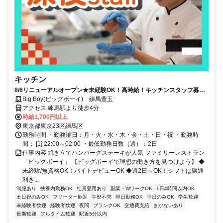
キッチン
8/6リニューアルオープン★未経験OK！高時給！キッチンスタッフ募集
◎深夜帯は時給25％アップ！！短期間でも稼げます【土日祝勤務歓
Big Boy(ビッグボーイ) 練馬豊玉
迎！】
アクセス 練馬駅より徒歩4分
時給1,700円以上
東京都東京23区練馬区
勤務時間 ・勤務曜日：月・火・水・木・金・土・日・祝 ・勤務時
間： [1] 22:00～02:00 ・最低勤務日数（週）：2日
仕事内容 焼き立てハンバーグステーキが人気 ファミリーレストラン
「ビッグボーイ」 【ビッグボーイで理想の働き方を見つけよう】 ◆
未経験/無資格OK！バイトデビューOK ◆週2日～OK！シフトは融通
利き...
制服あり
扶養内勤務OK
社員登用あり
副業・WワークOK
1日4時間以内OK
土日祝のみOK
フリーター歓迎
学歴不問
即日勤務OK
平日のみOK
学生歓迎
未経験者歓迎
経験者歓迎
夜間
ブランクOK
交通費支給
まかないあり
長期歓迎
フルタイム歓迎
駅近5分以内