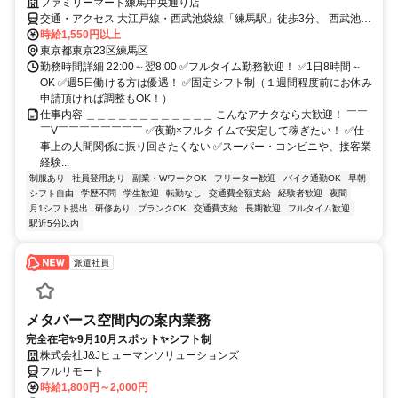
ファミリーマート練馬中央通り店
交通・アクセス 大江戸線・西武池袋線「練馬駅」徒歩3分、 西武池
袋・豊島線「桜台駅」徒歩11分、 都営大江戸線「豊島園駅」徒歩14
時給1,550円以上
分
東京都東京23区練馬区
勤務時間詳細 22:00～翌8:00 ✅フルタイム勤務歓迎！ ✅1日8時間～
OK ✅週5日働ける方は優遇！ ✅固定シフト制（１週間程度前にお休み
申請頂ければ調整もOK！）
仕事内容 ＿＿＿＿＿＿＿＿＿＿＿＿ こんなアナタなら大歓迎！ ￣￣
￣V￣￣￣￣￣￣￣￣ ✅夜勤×フルタイムで安定して稼ぎたい！ ✅仕
事上の人間関係に振り回さたくない ✅スーパー・コンビニや、接客業
経験...
制服あり
社員登用あり
副業・WワークOK
フリーター歓迎
バイク通勤OK
早朝
シフト自由
学歴不問
学生歓迎
転勤なし
交通費全額支給
経験者歓迎
夜間
月1シフト提出
研修あり
ブランクOK
交通費支給
長期歓迎
フルタイム歓迎
駅近5分以内
派遣社員
メタバース空間内の案内業務
完全在宅✨9月10月スポット✨シフト制
株式会社J&Jヒューマンソリューションズ
フルリモート
時給1,800円～2,000円