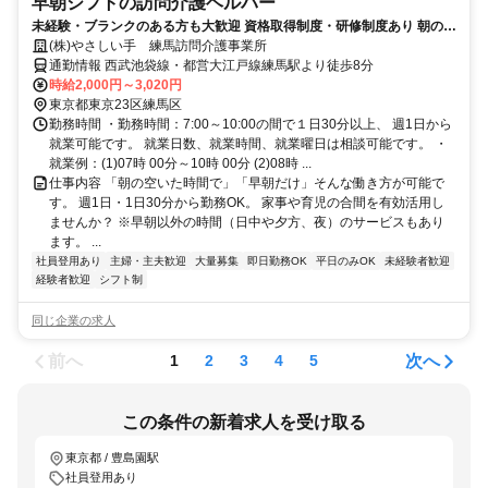
早朝シフトの訪問介護ヘルパー
未経験・ブランクのある方も大歓迎 資格取得制度・研修制度あり 朝の空
いた時間で働けます
(株)やさしい手 練馬訪問介護事業所
通勤情報 西武池袋線・都営大江戸線練馬駅より徒歩8分
時給2,000円～3,020円
東京都東京23区練馬区
勤務時間 ・勤務時間：7:00～10:00の間で１日30分以上、 週1日から
就業可能です。 就業日数、就業時間、就業曜日は相談可能です。 ・
就業例：(1)07時 00分～10時 00分 (2)08時 ...
仕事内容 「朝の空いた時間で」「早朝だけ」そんな働き方が可能で
す。 週1日・1日30分から勤務OK。 家事や育児の合間を有効活用し
ませんか？ ※早朝以外の時間（日中や夕方、夜）のサービスもあり
ます。 ...
社員登用あり
主婦・主夫歓迎
大量募集
即日勤務OK
平日のみOK
未経験者歓迎
経験者歓迎
シフト制
同じ企業の求人
前へ
次へ
1
2
3
4
5
この条件の新着求人を受け取る
東京都 / 豊島園駅
社員登用あり