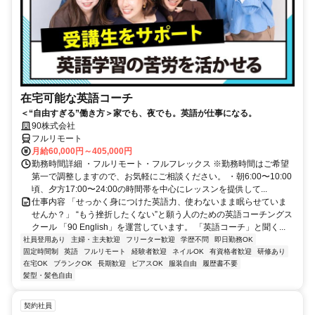
在宅可能な英語コーチ
＜“自由すぎる”働き方＞家でも、夜でも。英語が仕事になる。
90株式会社
フルリモート
月給60,000円～405,000円
勤務時間詳細 ・フルリモート・フルフレックス ※勤務時間はご希望
第一で調整しますので、お気軽にご相談ください。 ・朝6:00〜10:00
頃、夕方17:00〜24:00の時間帯を中心にレッスンを提供して...
仕事内容 「せっかく身につけた英語力、使わないまま眠らせていま
せんか？」 “もう挫折したくない”と願う人のための英語コーチングス
クール 「90 English」を運営しています。 「英語コーチ」と聞く...
社員登用あり
主婦・主夫歓迎
フリーター歓迎
学歴不問
即日勤務OK
固定時間制
英語
フルリモート
経験者歓迎
ネイルOK
有資格者歓迎
研修あり
在宅OK
ブランクOK
長期歓迎
ピアスOK
服装自由
履歴書不要
髪型・髪色自由
契約社員