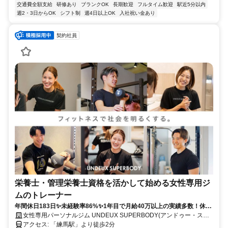
交通費全額支給
研修あり
ブランクOK
長期歓迎
フルタイム歓迎
駅近5分以内
週2・3日からOK
シフト制
週4日以上OK
入社祝い金あり
契約社員
栄養士・管理栄養士資格を活かして始める女性専用ジ
ムのトレーナー
年間休日183日✨未経験率86%✨1年目で月給40万以上の実績多数！休み
も、あなたの成長も、全力サポート！
女性専用パーソナルジム UNDEUX SUPERBODY(アンドゥー・スー
パーボディ)
アクセス: 「練馬駅」より徒歩2分