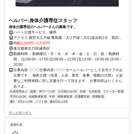
ヘルパー:身体介護専従スタッフ
身体介護専従のヘルパーさんの募集です。
ハート介護サービス 練馬
アクセス 都営大江戸線 豊島園〔大江戸線〕A2口徒歩約1分、西武豊
島線/西武池袋線 豊島園〔西武線〕徒歩約2分、西武豊島線 練馬西口
時給2,200円～2,530円
徒歩約11分 豊島園駅前 １分 練馬駅徒歩１０分
東京都東京23区練馬区
勤務時間 ・勤務曜日：月・火・水・木・金・土・日・祝 ・勤務時
間： [1] 08:00～17:00 [2] 09:00～12:00 [3] 13:00～16:00 [4] 18:00～
20:00 ...
仕事内容 ◇◇◇仕事内容◇◇◇ ホームヘルパーとして在宅ケアのお
仕事です。 身体介護（排泄、入浴、更衣、食事、移動の介助） が必
要なご利用者様に対し支援を行って頂きます。 仕事内容はたくさん
ありま...
社員登用あり
副業・WワークOK
土日祝のみOK
主婦・主夫歓迎
フリーター歓迎
平日のみOK
未経験者歓迎
午前
経験者歓迎
交通費支給
長期歓迎
週2・3日からOK
シフト制
週4日以上OK
同じ企業の求人
派遣社員