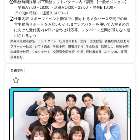
勤務時間詳細 以下勤務シフトパターン内で調整 【一般ポジション】
・早番A 9:00～18:00 ・遅番A 14:00～23:00 ・早番B 10:00～
15:00(休憩無) ・遅番B 14:00～1...
仕事内容 スポーツイベント開催中に開かれるメタバース空間での運
営事務局サポートをお願いいたします♪ アバターを用いて入室者の方
に向けた受付案内や問い合わせ対応等、メタバース空間が滞りなく運
用されるよう...
業界未経験者歓迎
ランチタイム
社員登用あり
主婦・主夫歓迎
資格取得支援あり
フリーター歓迎
シフト自由
学歴不問
職場見学可
学生歓迎
転勤なし
経験不問
未経験者歓迎
フルリモート
交通費全額支給
午前
経験者歓迎
ネイルOK
夜間
研修あり
業務委託