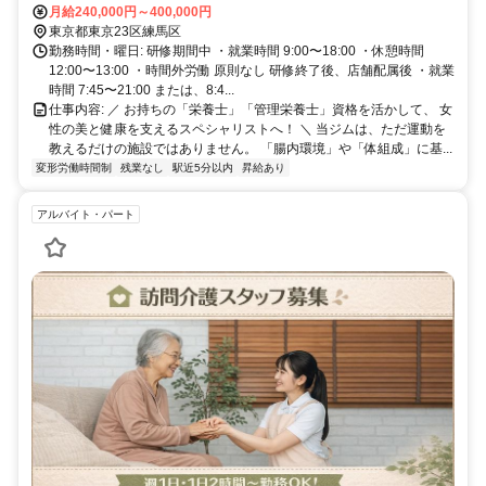
月給240,000円～400,000円
東京都東京23区練馬区
勤務時間・曜日: 研修期間中 ・就業時間 9:00〜18:00 ・休憩時間
12:00〜13:00 ・時間外労働 原則なし 研修終了後、店舗配属後 ・就業
時間 7:45〜21:00 または、8:4...
仕事内容: ／ お持ちの「栄養士」「管理栄養士」資格を活かして、 女
性の美と健康を支えるスペシャリストへ！ ＼ 当ジムは、ただ運動を
教えるだけの施設ではありません。 「腸内環境」や「体組成」に基...
変形労働時間制
残業なし
駅近5分以内
昇給あり
アルバイト・パート