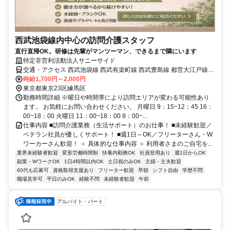
西武池袋線内中心の訪問介護スタッフ
直行直帰OK。研修は先輩がマンツーマン、できるまで隣にいます
特定非営利活動法人サニーサイド
交通・アクセス 西武池袋線 西武有楽町線 西武豊島線 都営大江戸線
練馬駅
時給1,700円～2,000円
東京都東京23区練馬区
勤務時間詳細 ※曜日や時間帯により訪問エリアが変わる可能性あり
ます。 お気軽にお問い合わせください。 月曜日 9：15~12：45 16：
00~18：00 火曜日 11：00~18：00 8：00~...
仕事内容 ■訪問介護業務（生活サポート）のお仕事！ ■未経験歓迎／
ベテラン社員が優しくサポート！ ■週1日～OK／フリーターさん・W
ワーカーさん歓迎！ ＜ 具体的な仕事内容 ＞ 利用者さまのご自宅を...
業界未経験者歓迎
変形労働時間制
扶養内勤務OK
社員登用あり
週1日からOK
副業・WワークOK
1日4時間以内OK
土日祝のみOK
主婦・主夫歓迎
60代も応募可
資格取得支援あり
フリーター歓迎
早朝
シフト自由
学歴不問
職場見学可
平日のみOK
経験不問
未経験者歓迎
午前
アルバイト・パート