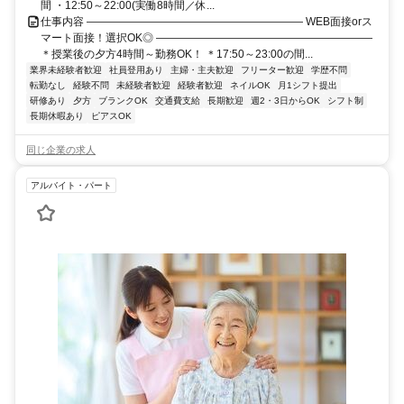
間 ・12:50～22:00(実働8時間／休...
仕事内容 ―――――――――――――――――――― WEB面接orス
マート面接！選択OK◎ ――――――――――――――――――――
＊授業後の夕方4時間～勤務OK！ ＊17:50～23:00の間...
業界未経験者歓迎
社員登用あり
主婦・主夫歓迎
フリーター歓迎
学歴不問
転勤なし
経験不問
未経験者歓迎
経験者歓迎
ネイルOK
月1シフト提出
研修あり
夕方
ブランクOK
交通費支給
長期歓迎
週2・3日からOK
シフト制
長期休暇あり
ピアスOK
同じ企業の求人
アルバイト・パート