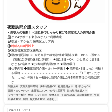
夜勤訪問介護スタッフ
＜高収入の夜勤！＞1日1件でしっかり稼げる安定収入の訪問介護
ケア&サポート東京みかん/ご利用者宅
交通・アクセス 練馬区エリア内
時給2,408円以上
東京都東京23区練馬区
勤務時間詳細 ※1か月単位の変形労働時間制 夜勤：19:00～翌9:00
（実働12.5時間/休憩1.5時間） ★週1.2日～OK！少し多めに週3日、
なども相談OK ★扶養範囲内勤務OK ★勤務曜日...
仕事内容 ◆重度訪問介護ヘルパー募集！◆ 高時給×1日しっかり働け
る環境 ＝＝＝＝＝＝＝＝＝＝＝＝＝＝＝＝＝＝＝ 「1日1件」だか
ら、しっかり稼げる 一般的な訪問介護は1件1時間前後の 複数訪問
が...
制服あり
変形労働時間制
扶養内勤務OK
社員登用あり
週1日からOK
副業・WワークOK
土日祝のみOK
60代も応募可
資格取得支援あり
フリーター歓迎
早朝
シフト自由
学歴不問
平日のみOK
未経験者歓迎
午前
経験者歓迎
夜間
有資格者歓迎
研修あり
アルバイト・パート