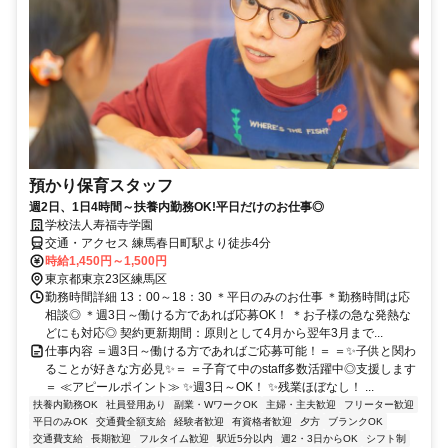
預かり保育スタッフ
週2日、1日4時間～扶養内勤務OK!平日だけのお仕事◎
学校法人寿福寺学園
交通・アクセス 練馬春日町駅より徒歩4分
時給1,450円～1,500円
東京都東京23区練馬区
勤務時間詳細 13：00～18：30 ＊平日のみのお仕事 ＊勤務時間は応
相談◎ ＊週3日～働ける方であれば応募OK！ ＊お子様の急な発熱な
どにも対応◎ 契約更新期間：原則として4月から翌年3月まで...
仕事内容 ＝週3日～働ける方であればご応募可能！＝ ＝✨子供と関わ
ることが好きな方必見✨＝ ＝子育て中のstaff多数活躍中◎支援します
＝ ≪アピールポイント≫ ✨週3日～OK！ ✨残業ほぼなし！ ...
扶養内勤務OK
社員登用あり
副業・WワークOK
主婦・主夫歓迎
フリーター歓迎
平日のみOK
交通費全額支給
経験者歓迎
有資格者歓迎
夕方
ブランクOK
交通費支給
長期歓迎
フルタイム歓迎
駅近5分以内
週2・3日からOK
シフト制