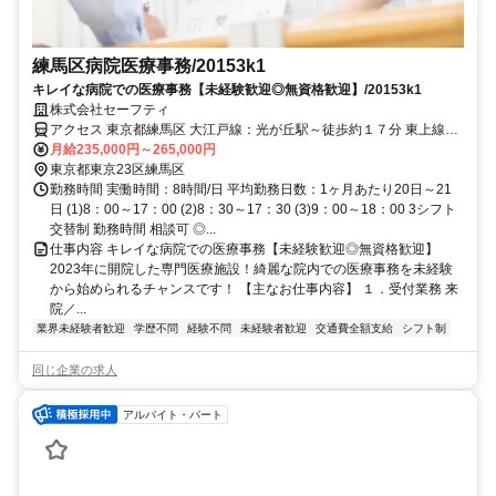
練馬区病院医療事務/20153k1
キレイな病院での医療事務【未経験歓迎◎無資格歓迎】/20153k1
株式会社セーフティ
アクセス 東京都練馬区 大江戸線：光が丘駅～徒歩約１７分 東上線：
成増駅～バス約１０分 池袋線：石神井公園駅～バス約１５分
月給235,000円～265,000円
東京都東京23区練馬区
勤務時間 実働時間：8時間/日 平均勤務日数：1ヶ月あたり20日～21
日 (1)8：00～17：00 (2)8：30～17：30 (3)9：00～18：00 3シフト
交替制 勤務時間 相談可 ◎...
仕事内容 キレイな病院での医療事務【未経験歓迎◎無資格歓迎】
2023年に開院した専門医療施設！綺麗な院内での医療事務を未経験
から始められるチャンスです！ 【主なお仕事内容】 １．受付業務 来
院／...
業界未経験者歓迎
学歴不問
経験不問
未経験者歓迎
交通費全額支給
シフト制
同じ企業の求人
アルバイト・パート