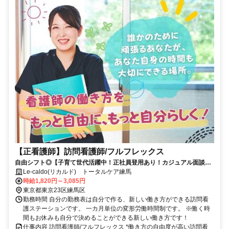
【正看護師】訪問看護師/フルフレックス
自由シフト◎【子育て世代活躍中！正社員登用あり！カジュアル面談実
施！】
Le-caldo(リカルド) トータルケア練馬
時給1,820円～3,085円
東京都東京23区練馬区
勤務時間 自分の勤務表は自分で作る、新しい働き方ができる訪問看
護ステーションです。 一カ月単位の変形労働時間制です。 ※働く時
間もお休みも自分で決めることができる新しい働き方です！
仕事内容 訪問看護師/フルフレックス *働き方の自由度が高い訪問看