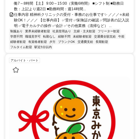
働7～8時間 【土】 9:00～15:00（実働6時間） ■シフト制 ■勤務日
数：上記より週2日 ■勤務時間：週14時間...
仕事内容 精神科クリニックの受付・事務のお仕事です✨ ／／／⭐未経
験OK！／／／ 【仕事内容】 ✅受付 ✅保険証の確認 ✅問診表の記入説
明 ✅電子カルテの操作 ✅会計 ✅その他業務（清掃など） ...
制服あり
業界未経験者歓迎
社員登用あり
主婦・主夫歓迎
フリーター歓迎
学歴不問
職場見学可
転勤なし
経験不問
未経験者歓迎
交通費全額支給
午前
経験者歓迎
有資格者歓迎
夕方
ブランクOK
交通費支給
長期歓迎
フルタイム歓迎
駅近5分以内
アルバイト・パート