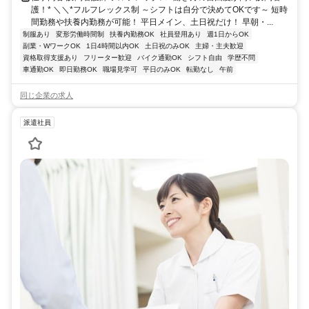
護！* ＼＼*フルフレックス制 ～シフトは自分で決めてOKです～ 短時
間勤務や扶養内勤務が可能！ 平日メイン、土日祝だけ！ 早朝・...
制服あり
変形労働時間制
扶養内勤務OK
社員登用あり
週1日からOK
副業・WワークOK
1日4時間以内OK
土日祝のみOK
主婦・主夫歓迎
資格取得支援あり
フリーター歓迎
バイク通勤OK
シフト自由
学歴不問
車通勤OK
即日勤務OK
職場見学可
平日のみOK
転勤なし
午前
同じ企業の求人
派遣社員