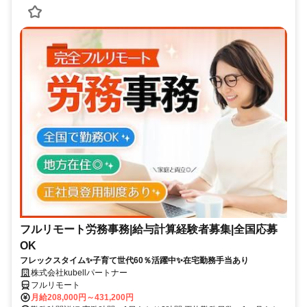
フルリモート労務事務|給与計算経験者募集|全国応募
OK
フレックスタイム✨子育て世代60％活躍中✨在宅勤務手当あり
株式会社kubellパートナー
フルリモート
月給208,000円～431,200円