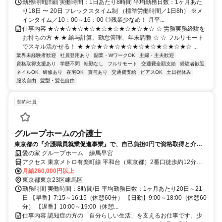
勤務時間詳細 実働時間：1日あたり8時間 平均勤務日数：1ヶ月あた
り18日 〜 20日 フレックスタイム制 （標準労働時間／1日8h） ※メ
インタイム／10：00～16：00 ◎残業少なめ！ 月平...
仕事内容 ★☆★☆★☆★☆★☆★☆★☆★☆★☆ ☆ 労務実務経験を
お持ちの方 ★ ★ 給与計算、勤怠管理、年末調整 ☆ ☆ フルリモート
でスキル活かせる！ ★ ★☆★☆★☆★☆★☆★☆★☆★☆★☆ ...
業界未経験者歓迎
社員登用あり
副業・WワークOK
主婦・主夫歓迎
資格取得支援あり
学歴不問
転勤なし
フルリモート
交通費全額支給
経験者歓迎
ネイルOK
研修あり
在宅OK
賞与あり
交通費支給
ピアスOK
土日祝休み
服装自由
髪型・髪色自由
契約社員
グループホームの介護士
東京都の『介護職員就業促進事業』で、自己負担0円で資格取得と介護
の仕事をスタートしよう
愛の家 グループホーム 練馬早宮
アクセス 東京メトロ有楽町線 平和台（東京都）2番口徒歩約12分、
西武豊島線/西武池袋線 豊島園〔西武線〕徒歩約13分、都営大江戸線
月給260,000円以上
豊島園〔大江戸線〕A2口徒歩約13分 東京メトロ有楽町線「平和台
東京都東京23区練馬区
駅」より徒歩13分
勤務時間 実働時間：8時間/日 平均勤務日数：1ヶ月あたり20日～21
日 【早番】7:15～16:15（休憩60分） 【日勤】9:00～18:00（休憩60
分） 【遅番】10:00～19:00（休憩...
仕事内容 認知症の方の「自分らしい生活」を支えるお仕事です。少