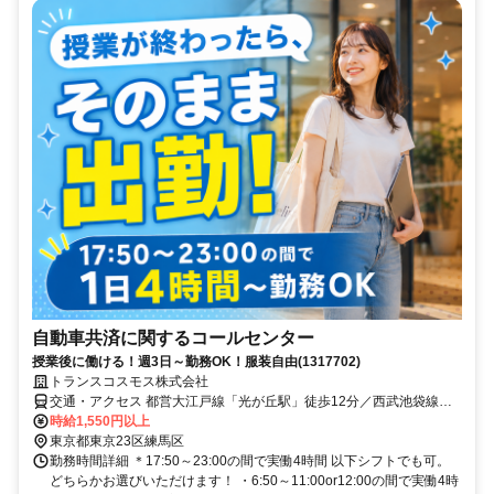
自動車共済に関するコールセンター
授業後に働ける！週3日～勤務OK！服装自由(1317702)
トランスコスモス株式会社
交通・アクセス 都営大江戸線「光が丘駅」徒歩12分／西武池袋線
「石神井公園駅」より西武バス「ホテルカデンツァ東京」下車徒歩2
時給1,550円以上
分／東武東上線「成増駅」より西武バス「ホテルカデンツァ東京」下
東京都東京23区練馬区
車徒歩1分
勤務時間詳細 ＊17:50～23:00の間で実働4時間 以下シフトでも可。
どちらかお選びいただけます！ ・6:50～11:00or12:00の間で実働4時