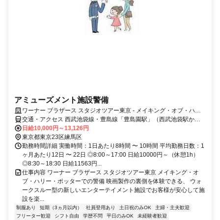
アミューズメント施設警備
ワーナー ブラザース スタジオツアー東京 ‐ メイキング・オブ・ハリ
ー・ポッター
交通・アクセス 西武池袋線・豊島線「豊島園駅」（西武池袋駅から
直通で17分）から徒歩2分、または都営地下鉄大江戸線「豊島園駅」
日給10,000円～13,126円
から徒歩2分
東京都東京23区練馬区
勤務時間詳細 実働時間：1日あたり8時間 〜 10時間 平均勤務日数：1
ヶ月あたり12日 〜 22日 ◎8:00～17:00 日給10000円～（休憩1h）
◎8:30～18:30 日給11563円...
仕事内容 ワーナー ブラザース スタジオツアー東京 メイキング・オ
ブ・ハリー・ポッターでの警備 映画製作の裏側を体験できる、 ウォ
ークスルー型の新しいエンターテイメント施設でお客様が安心して施
設を楽...
制服あり
短期（3ヵ月以内）
社員登用あり
土日祝のみOK
主婦・主夫歓迎
フリーター歓迎
シフト自由
学歴不問
平日のみOK
未経験者歓迎