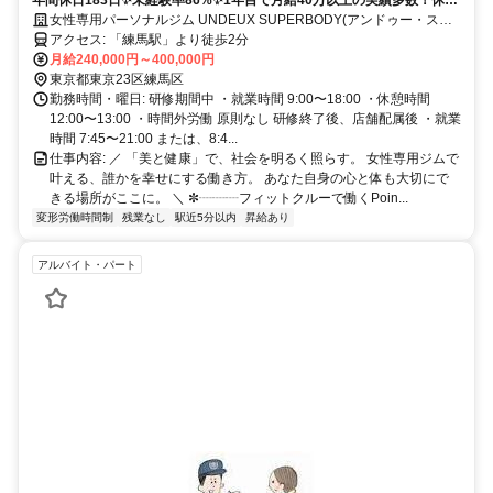
も、あなたの成長も、全力サポート！
女性専用パーソナルジム UNDEUX SUPERBODY(アンドゥー・スー
パーボディ)
アクセス: 「練馬駅」より徒歩2分
月給240,000円～400,000円
東京都東京23区練馬区
勤務時間・曜日: 研修期間中 ・就業時間 9:00〜18:00 ・休憩時間
12:00〜13:00 ・時間外労働 原則なし 研修終了後、店舗配属後 ・就業
時間 7:45〜21:00 または、8:4...
仕事内容: ／ 「美と健康」で、社会を明るく照らす。 女性専用ジムで
叶える、誰かを幸せにする働き方。 あなた自身の心と体も大切にで
きる場所がここに。 ＼ ✼┈┈┈フィットクルーで働くPoin...
変形労働時間制
残業なし
駅近5分以内
昇給あり
アルバイト・パート