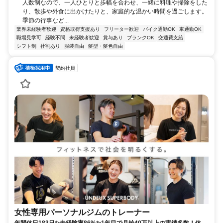
人数制なので、一人ひとりと歩幅を合わせ、一緒に料理や掃除をした
り、散歩や外食に出かけたりと、家庭的な温かい時間を過ごします。
季節の行事など...
業界未経験者歓迎
資格取得支援あり
フリーター歓迎
バイク通勤OK
車通勤OK
職場見学可
経験不問
未経験者歓迎
賞与あり
ブランクOK
交通費支給
シフト制
社割あり
服装自由
髪型・髪色自由
契約社員
女性専用パーソナルジムのトレーナー
年間休日183日✨未経験率86%✨1年目で月給40万以上の実績多数！休み