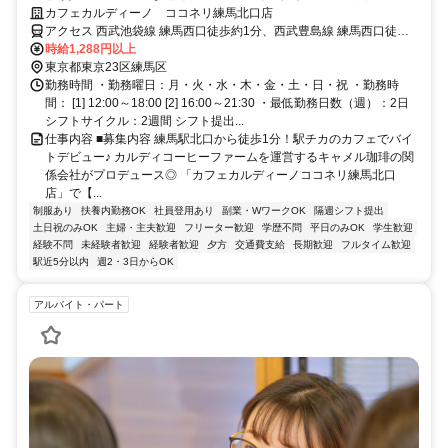
設カフェのお仕事◎未経験OK・土日祝働ける方歓迎！
カフェカルディーノ ココネリ練馬北口店
アクセス 西武池袋線 練馬西口徒歩約1分、西武豊島線 練馬西口徒歩
約1分、都営大江戸線 練馬A2口徒歩約2分
時給1,288円以上
東京都東京23区練馬区
勤務時間 ・勤務曜日：月・火・水・木・金・土・日・祝 ・勤務時
間： [1] 12:00～18:00 [2] 16:00～21:30 ・最低勤務日数（週）：2日
シフトサイクル：2週間 シフト提出...
仕事内容 ■募集内容 練馬駅北口から徒歩1分！駅チカのカフェでバイ
トデビュー♪ カルディコーヒーファームを運営するキャメル珈琲の関
係会社がプロデュース◎ 「カフェカルディーノココネリ練馬北口
店」で【...
制服あり
扶養内勤務OK
社員登用あり
副業・WワークOK
隔週シフト提出
土日祝のみOK
主婦・主夫歓迎
フリーター歓迎
学歴不問
平日のみOK
学生歓迎
経験不問
未経験者歓迎
経験者歓迎
夕方
交通費支給
長期歓迎
フルタイム歓迎
駅近5分以内
週2・3日からOK
アルバイト・パート