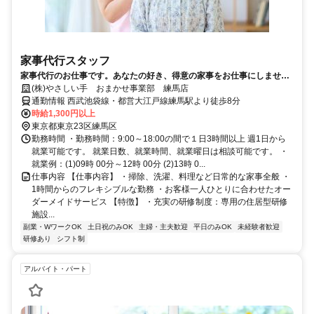
家事代行スタッフ
家事代行のお仕事です。あなたの好き、得意の家事をお仕事にしません
か？
(株)やさしい手 おまかせ事業部 練馬店
通勤情報 西武池袋線・都営大江戸線練馬駅より徒歩8分
時給1,300円以上
東京都東京23区練馬区
勤務時間 ・勤務時間：9:00～18:00の間で１日3時間以上 週1日から
就業可能です。 就業日数、就業時間、就業曜日は相談可能です。 ・
就業例：(1)09時 00分～12時 00分 (2)13時 0...
仕事内容 【仕事内容】 ・掃除、洗濯、料理など日常的な家事全般 ・
1時間からのフレキシブルな勤務 ・お客様一人ひとりに合わせたオー
ダーメイドサービス 【特徴】 ・充実の研修制度：専用の住居型研修
施設...
副業・WワークOK
土日祝のみOK
主婦・主夫歓迎
平日のみOK
未経験者歓迎
研修あり
シフト制
アルバイト・パート