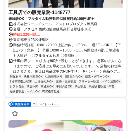
工具店での販売業務-1148777
未経験OK！フルタイム勤務歓迎◎日祝時給100円UP✨
株式会社ワールドツール アストロプロダクツ練馬店
交通・アクセス 西武池袋線練馬高野台駅徒歩10分
時給1,226円以上
東京都東京23区練馬区
勤務時間詳細 10:00～20:00 上記の内、1日3h～・週2日～OK！ 【下
記シフト急募！】 早番 10:00～15:00 ・1日8時間勤務×週5日希望者
も大歓迎！ 〇フルタイム歓迎 〇長期歓...
仕事内容 ／ この求人は90秒で読むことができます。 急募の求人にな
りますので、 ご応募はお早めにお願いいたします。 ＼ 店舗のお仕事
はさまざま。 例えば商品説明のPOP作り、 キャンペーン商品をア...
制服あり
扶養内勤務OK
社員登用あり
週1日からOK
副業・WワークOK
1日4時間以内OK
土日祝のみOK
主婦・主夫歓迎
フリーター歓迎
バイク通勤OK
シフト自由
学歴不問
車通勤OK
平日のみOK
学生歓迎
未経験者歓迎
午前
経験者歓迎
ネイルOK
有資格者歓迎
アルバイト・パート