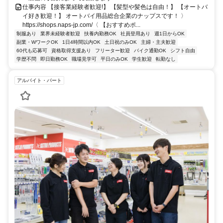
仕事内容 【接客業経験者歓迎!】 【髪型や髪色は自由！】 【オートバ
イ好き歓迎！】 オートバイ用品総合企業のナップスです！ 〉
https://shops.naps-jp.com/〈 【おすすめポ...
制服あり
業界未経験者歓迎
扶養内勤務OK
社員登用あり
週1日からOK
副業・WワークOK
1日4時間以内OK
土日祝のみOK
主婦・主夫歓迎
60代も応募可
資格取得支援あり
フリーター歓迎
バイク通勤OK
シフト自由
学歴不問
即日勤務OK
職場見学可
平日のみOK
学生歓迎
転勤なし
アルバイト・パート