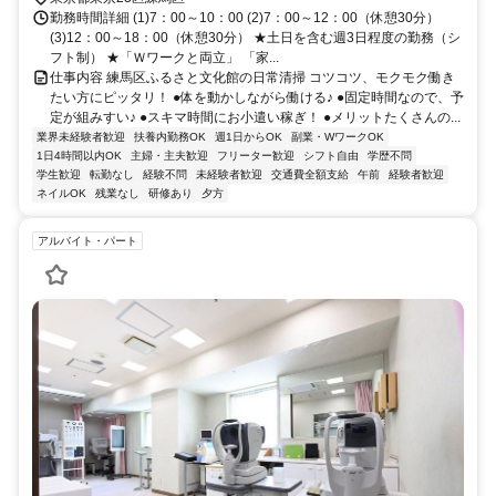
勤務時間詳細 (1)7：00～10：00 (2)7：00～12：00（休憩30分）
(3)12：00～18：00（休憩30分） ★土日を含む週3日程度の勤務（シ
フト制） ★「Ｗワークと両立」 「家...
仕事内容 練馬区ふるさと文化館の日常清掃 コツコツ、モクモク働き
たい方にピッタリ！ ●体を動かしながら働ける♪ ●固定時間なので、予
定が組みすい♪ ●スキマ時間にお小遣い稼ぎ！ ●メリットたくさんの...
業界未経験者歓迎
扶養内勤務OK
週1日からOK
副業・WワークOK
1日4時間以内OK
主婦・主夫歓迎
フリーター歓迎
シフト自由
学歴不問
学生歓迎
転勤なし
経験不問
未経験者歓迎
交通費全額支給
午前
経験者歓迎
ネイルOK
残業なし
研修あり
夕方
アルバイト・パート