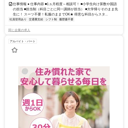
仕事情報 ● 仕事内容 ■1ヵ月程度～相談可！ ■小学生向け算数や国語
の担当 ■担当制（科目ごとに同一講師が担当） ■大学帰りそのまま先
生に！ スーツ不要！私服のままでOK★ 得意な科目からスタ...
社員登用あり
交通費支給
シフト制
履歴書不要
同じ企業の求人
アルバイト・パート