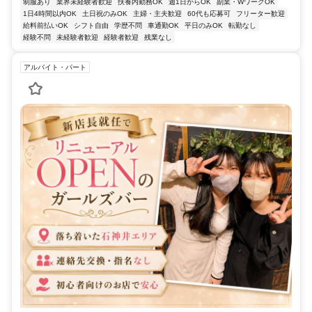
制服あり
業界未経験者歓迎
扶養内勤務OK
週1日からOK
副業・WワークOK
1日4時間以内OK
土日祝のみOK
主婦・主夫歓迎
60代も応募可
フリーター歓迎
給料前払いOK
シフト自由
学歴不問
車通勤OK
平日のみOK
転勤なし
経験不問
未経験者歓迎
経験者歓迎
残業なし
アルバイト・パート