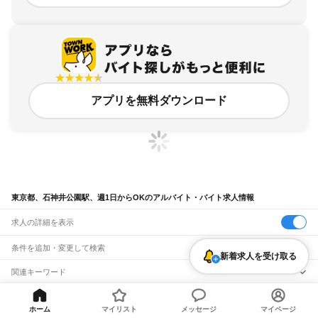
アプリを無料ダウンロード
東京都、石神井公園駅、週1日からOKのアルバイト・バイト求人情報
求人の詳細を表示
条件を追加・変更して検索
新着求人を受け取る
市区町村を追加・変更
関連キーワード
完全在宅ワーク 全国
シール貼り 在宅
現在地周辺
ガチャガチャ
犬カフェ
東京都
駅を追加・変更
バイトTOP
東京都
東京23区
練馬区
石神井公園駅
週1日からO
東京都
すべて
ホーム
マイリスト
メッセージ
マイページ
Kのアルバイト・バイト・求人
東京23区
すべて