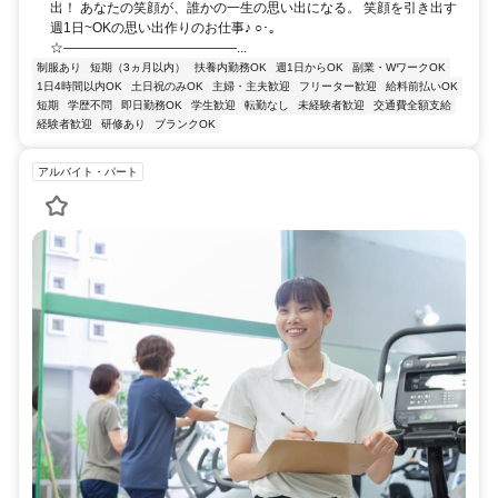
出！ あなたの笑顔が、誰かの一生の思い出になる。 笑顔を引き出す
週1日~OKの思い出作りのお仕事♪ ○･｡
☆―――――――――――――...
制服あり
短期（3ヵ月以内）
扶養内勤務OK
週1日からOK
副業・WワークOK
1日4時間以内OK
土日祝のみOK
主婦・主夫歓迎
フリーター歓迎
給料前払いOK
短期
学歴不問
即日勤務OK
学生歓迎
転勤なし
未経験者歓迎
交通費全額支給
経験者歓迎
研修あり
ブランクOK
アルバイト・パート