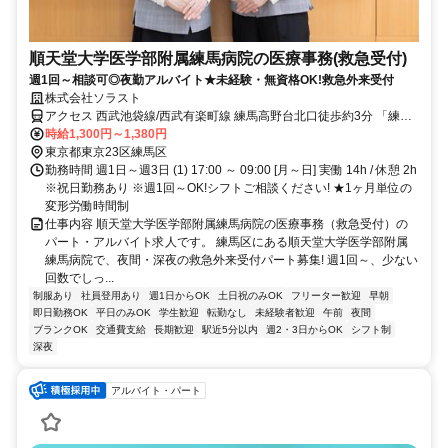
順天堂大学医学部附属練馬病院の医療事務(救急受付)
週1回～相談可◎夜勤アルバイト★未経験・無資格OK!救急外来受付
株式会社ソラスト
アクセス 西武池袋線/西武有楽町線 練馬高野台北口徒歩約3分 「練馬
高野台駅」徒歩3分
時給1,300円～1,380円
東京都東京23区練馬区
勤務時間 週1日～週3日 (1) 17:00 ～ 09:00 [月～日] 実働 14h / 休憩 2h
※祝日勤務あり ※週1回～OK!シフトご相談ください! ★1ヶ月単位の
変形労働時間制
仕事内容 順天堂大学医学部附属練馬病院の医療事務（救急受付）の
パート・アルバイト求人です。 練馬区にある順天堂大学医学部附属
練馬病院で、夜間・深夜の救急外来受付パート募集! 週1回～、少ない
回数でしっ...
制服あり
社員登用あり
週1日からOK
土日祝のみOK
フリーター歓迎
早朝
即日勤務OK
平日のみOK
学生歓迎
転勤なし
未経験者歓迎
午前
夜間
ブランクOK
交通費支給
長期歓迎
駅近5分以内
週2・3日からOK
シフト制
深夜
アルバイト・パート