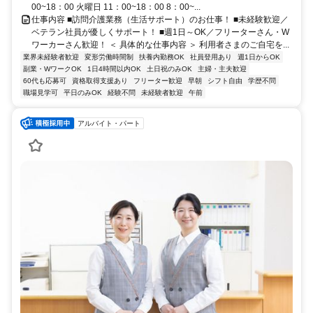
00~18：00 火曜日 11：00~18：00 8：00~...
仕事内容 ■訪問介護業務（生活サポート）のお仕事！ ■未経験歓迎／
ベテラン社員が優しくサポート！ ■週1日～OK／フリーターさん・W
ワーカーさん歓迎！ ＜ 具体的な仕事内容 ＞ 利用者さまのご自宅を...
業界未経験者歓迎
変形労働時間制
扶養内勤務OK
社員登用あり
週1日からOK
副業・WワークOK
1日4時間以内OK
土日祝のみOK
主婦・主夫歓迎
60代も応募可
資格取得支援あり
フリーター歓迎
早朝
シフト自由
学歴不問
職場見学可
平日のみOK
経験不問
未経験者歓迎
午前
アルバイト・パート