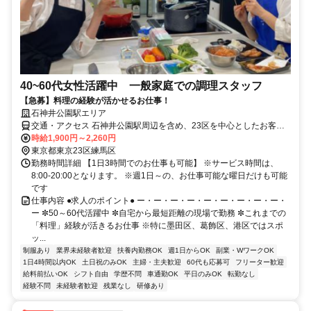
40~60代女性活躍中 一般家庭での調理スタッフ
【急募】料理の経験が活かせるお仕事！
石神井公園駅エリア
交通・アクセス 石神井公園駅周辺を含め、23区を中心としたお客様
宅を想定
時給1,900円～2,260円
東京都東京23区練馬区
勤務時間詳細 【1日3時間でのお仕事も可能】 ※サービス時間は、
8:00-20:00となります。 ※週1日～の、お仕事可能な曜日だけも可能
です
仕事内容 ●求人のポイント● ー・ー・ー・ー・ー・ー・ー・ー・ー・
ー ✼50～60代活躍中 ✼自宅から最短距離の現場で勤務 ✼これまでの
「料理」経験が活きるお仕事 ※特に墨田区、葛飾区、港区ではスポ
ッ...
制服あり
業界未経験者歓迎
扶養内勤務OK
週1日からOK
副業・WワークOK
1日4時間以内OK
土日祝のみOK
主婦・主夫歓迎
60代も応募可
フリーター歓迎
給料前払いOK
シフト自由
学歴不問
車通勤OK
平日のみOK
転勤なし
経験不問
未経験者歓迎
残業なし
研修あり