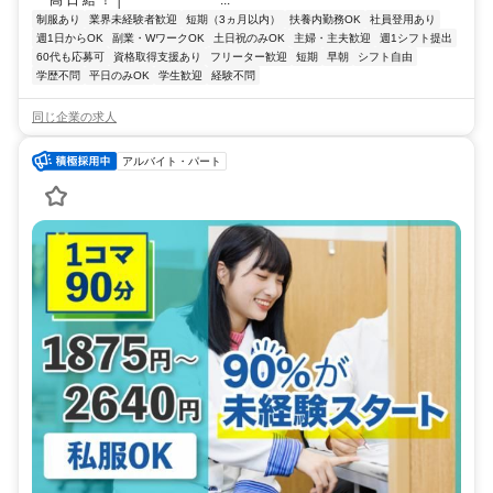
制服あり
業界未経験者歓迎
短期（3ヵ月以内）
扶養内勤務OK
社員登用あり
週1日からOK
副業・WワークOK
土日祝のみOK
主婦・主夫歓迎
週1シフト提出
60代も応募可
資格取得支援あり
フリーター歓迎
短期
早朝
シフト自由
学歴不問
平日のみOK
学生歓迎
経験不問
同じ企業の求人
アルバイト・パート