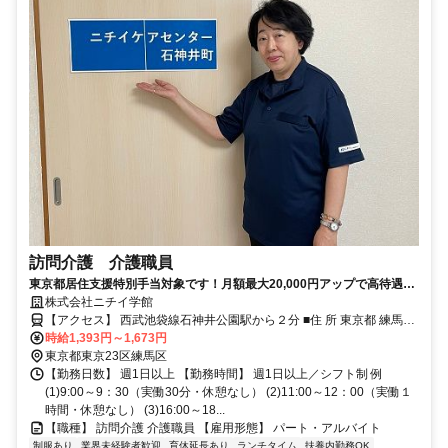
訪問介護 介護職員
東京都居住支援特別手当対象です！月額最大20,000円アップで高待遇！
子ども手当あり ニチイケアセンター石神井町で一緒に働きませんか
株式会社ニチイ学館
【アクセス】 西武池袋線石神井公園駅から２分 ■住 所 東京都 練馬区
石神井町1-26-10光栄ビル201 ■アクセス 西武池袋線石神井公園駅か
時給1,393円～1,673円
ら２分
東京都東京23区練馬区
【勤務日数】 週1日以上 【勤務時間】 週1日以上／シフト制 例
(1)9:00～9：30（実働30分・休憩なし） (2)11:00～12：00（実働１
時間・休憩なし） (3)16:00～18...
【職種】 訪問介護 介護職員 【雇用形態】 パート・アルバイト
制服あり
業界未経験者歓迎
育休延長あり
ランチタイム
扶養内勤務OK