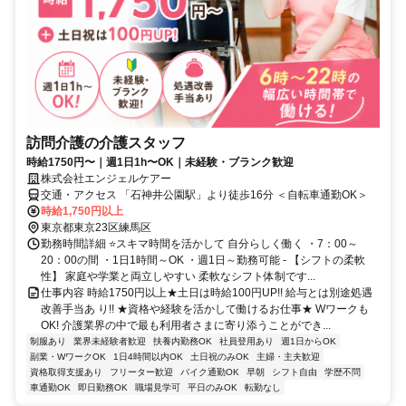
訪問介護の介護スタッフ
時給1750円〜｜週1日1h〜OK｜未経験・ブランク歓迎
株式会社エンジェルケアー
交通・アクセス 「石神井公園駅」より徒歩16分 ＜自転車通勤OK＞
時給1,750円以上
東京都東京23区練馬区
勤務時間詳細 ⭐スキマ時間を活かして 自分らしく働く ・7：00～
20：00の間 ・1日1時間～OK ・週1日～勤務可能 - 【シフトの柔軟
性】 家庭や学業と両立しやすい 柔軟なシフト体制です...
仕事内容 時給1750円以上★土日は時給100円UP!! 給与とは別途処遇
改善手当あ り!! ★資格や経験を活かして働けるお仕事★ Wワークも
OK! 介護業界の中で最も利用者さまに寄り添うことができ...
制服あり
業界未経験者歓迎
扶養内勤務OK
社員登用あり
週1日からOK
副業・WワークOK
1日4時間以内OK
土日祝のみOK
主婦・主夫歓迎
資格取得支援あり
フリーター歓迎
バイク通勤OK
早朝
シフト自由
学歴不問
車通勤OK
即日勤務OK
職場見学可
平日のみOK
転勤なし