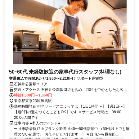
50･60代 未経験歓迎の家事代行スタッフ(料理なし)
交通費込で時間あたり1,850〜2,210円！サポート充実◎
石神井公園駅エリア
交通・アクセス 石神井公園駅周辺を含め、23区を中心としたお客様
宅を想定
時給1,500円～1,860円
東京都東京23区練馬区
勤務時間詳細 担当サービスによっては 【1日1時間〜】【週1日〜】
【週0日の週をつくることもOK】です ※サービス時間は、08:00-
20:00の間です
仕事内容 ●求人のポイント● ー・ー・ー・ー・ー・ー・ー・ー・ー・
ー ✼未験者歓迎 ✼ブランク歓迎 ✼40〜60代活躍中 （60代以上でも無
理のない範囲で、 お仕事いただけます！） ✼自宅から最短距...