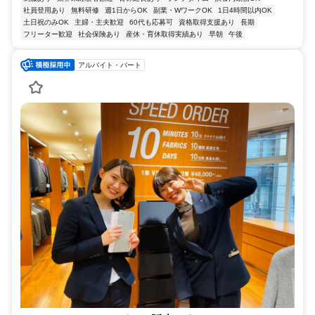
社員登用あり
無料研修
週1日からOK
副業・WワークOK
1日4時間以内OK
土日祝のみOK
主婦・主夫歓迎
60代も応募可
資格取得支援あり
長期
フリーター歓迎
社会保険あり
産休・育休取得実績あり
早朝
午後
アルバイト・パート