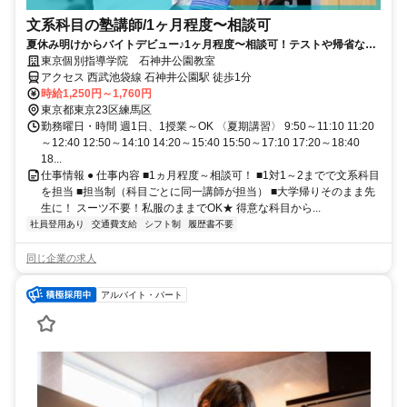
文系科目の塾講師/1ヶ月程度〜相談可
夏休み明けからバイトデビュー♪1ヶ月程度〜相談可！テストや帰省など
も調整可能！
東京個別指導学院 石神井公園教室
アクセス 西武池袋線 石神井公園駅 徒歩1分
時給1,250円～1,760円
東京都東京23区練馬区
勤務曜日・時間 週1日、1授業～OK 〈夏期講習〉 9:50～11:10 11:20
～12:40 12:50～14:10 14:20～15:40 15:50～17:10 17:20～18:40
18...
仕事情報 ● 仕事内容 ■1ヵ月程度～相談可！ ■1対1～2までで文系科目
を担当 ■担当制（科目ごとに同一講師が担当） ■大学帰りそのまま先
生に！ スーツ不要！私服のままでOK★ 得意な科目から...
社員登用あり
交通費支給
シフト制
履歴書不要
同じ企業の求人
アルバイト・パート