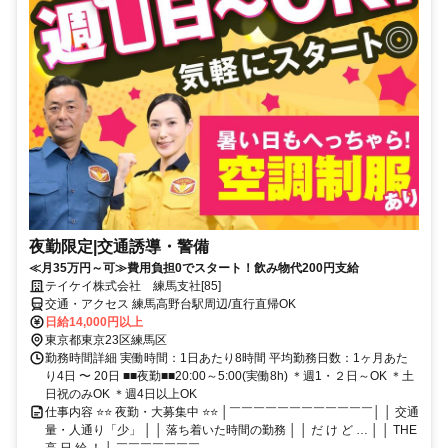
夜勤限定|交通誘導・警備
≪月35万円～可≫費用負担0でスタート！飲み物代200円支給
テイケイ株式会社 練馬支社[85]
交通・アクセス 練馬高野台駅周辺/直行直帰OK
日給14,000円以上
東京都東京23区練馬区
勤務時間詳細 実働時間：1日あたり8時間 平均勤務日数：1ヶ月あた
り4日 〜 20日 ■■夜勤■■20:00～5:00(実働8h) ＊週1・２日～OK ＊土
日祝のみOK ＊週4日以上OK
仕事内容 ⭐⭐ 夜勤・大募集中 ⭐⭐ │￣￣￣￣￣￣￣￣￣￣￣￣│ │ 交通
量・人通り「少」 │ │ 落ち着いた時間の勤務 │ │ だ け ど … │ │ THE
高 日 給 ！ │ ￣￣￣￣￣￣￣...