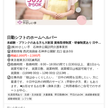
日勤シフトのホームヘルパー
未経験・ブランクのある方も大歓迎 資格取得制度・研修制度あり 日中の
時間を活用できます
(株)やさしい手 石神井公園訪問介護事業所
通勤情報 西武池袋線 石神井公園駅 北口 徒歩3分
時給2,000円～2,595円
東京都東京23区練馬区
勤務時間 ・勤務時間：8:00～18:00の間で１日30分以上、 週1日から
就業可能です。 就業日数、就業時間、就業曜日は相談可能です。 ・
就業例：(1)09時 00分～12時 00分 (2)13時 ...
仕事内容 「朝はゆっくりしたい」「日中の時間を活用したい」方に
最適です。 ※日中以外の時間のサービス（早朝や夕方、夜）もあり
ます。 ■お任せするお仕事（身体介護） ご利用者様のご自宅でのサポ
ートが中心...
社員登用あり
主婦・主夫歓迎
大量募集
即日勤務OK
平日のみOK
未経験者歓迎
経験者歓迎
シフト制
同じ企業の求人