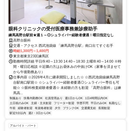
眼科クリニックの受付医療事務兼診療助手
練馬高野台駅前★週１～◎シュライバー経験者優遇！曜日指定なし
高野台眼科
交通・アクセス 西武池袋線 「練馬高野台駅」南口出てすぐ右手
時給1,300円～1,400円
東京都東京23区練馬区
勤務時間詳細 平日/9:40～13:30 14:40～18:30 土曜/8:40～14:00 ※時
間・曜日応相談 ※近隣の方はお昼休みの中抜けOK（家事を済ませて
から午後勤務あり）
仕事内容 ☆2026年4月に継承開院しました☆ ☆西武池袋線練馬高野
台駅南口駅前☆ ☆シュライバー経験者優遇◎シュライバー専任も可
能☆ ☆眼科検査経験者優遇☆ 未経験の方も歓迎 「高野台眼科」は練
馬高...
制服あり
扶養内勤務OK
社員登用あり
週1日からOK
1日4時間以内OK
土日祝のみOK
主婦・主夫歓迎
フリーター歓迎
学歴不問
平日のみOK
転勤なし
午前
経験者歓迎
有資格者歓迎
夕方
ブランクOK
交通費支給
長期歓迎
駅近5分以内
週2・3日からOK
アルバイト・パート