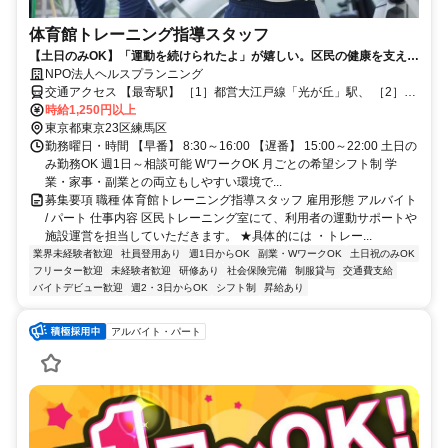
体育館トレーニング指導スタッフ
【土日のみOK】「運動を続けられたよ」が嬉しい。区民の健康を支える
トレーニング指導スタッフ
NPO法人ヘルスプランニング
交通アクセス 【最寄駅】 ［1］都営大江戸線「光が丘」駅、 ［2］東
京メトロ有楽町線・副都心線「平和台」駅、 ［3］西武新宿線「上石
時給1,250円以上
神井」駅、 ［4］西武池袋線「大泉学園」駅、 ［5］西武池袋線「石
東京都東京23区練馬区
神井公園」駅
勤務曜日・時間 【早番】 8:30～16:00 【遅番】 15:00～22:00 土日の
み勤務OK 週1日～相談可能 WワークOK 月ごとの希望シフト制 学
業・家事・副業との両立もしやすい環境で...
募集要項 職種 体育館トレーニング指導スタッフ 雇用形態 アルバイト
/ パート 仕事内容 区民トレーニング室にて、利用者の運動サポートや
施設運営を担当していただきます。 ★具体的には ・トレー...
業界未経験者歓迎
社員登用あり
週1日からOK
副業・WワークOK
土日祝のみOK
フリーター歓迎
未経験者歓迎
研修あり
社会保険完備
制服貸与
交通費支給
バイトデビュー歓迎
週2・3日からOK
シフト制
昇給あり
アルバイト・パート