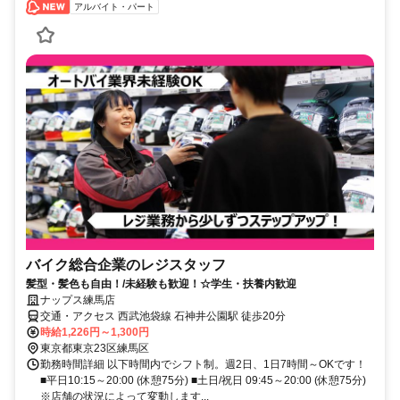
アルバイト・パート
バイク総合企業のレジスタッフ
髪型・髪色も自由！/未経験も歓迎！☆学生・扶養内歓迎
ナップス練馬店
交通・アクセス 西武池袋線 石神井公園駅 徒歩20分
時給1,226円～1,300円
東京都東京23区練馬区
勤務時間詳細 以下時間内でシフト制。週2日、1日7時間～OKです！
■平日10:15～20:00 (休憩75分) ■土日/祝日 09:45～20:00 (休憩75分)
※店舗の状況によって変動します...