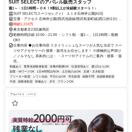
SUIT SELECTのアパレル販売スタッフ
週1～・1日1時間～ＯＫ！9割以上が未経験スタート！♪
SUIT SELECT(スーツセレクト) エミオ石神井公園[410]
交通・アクセス 石神井公園(西武池袋線/西武有楽町線)西口(約1分) 練
馬高野台(西武池袋線/西武有楽町線)北口(約14分) 大泉学園(西武池袋
時給1,310円
線/西武秩父線)北口(約23分)
東京都東京23区練馬区
勤務時間詳細 10:00～21:00 ・シフト制 ・週1～、1日1時間～勤務
OK!!
仕事内容 ◆お仕事内容 スタイリッシュなスーツが人気な当店で スー
ツやアクセサリーの 接客・販売をお任せします！ ※積極的な声掛け
／ノルマなし 具体的には： ・スーツやアイテムのご案内・接客 ・販
売...
制服あり
業界未経験者歓迎
扶養内勤務OK
社員登用あり
週1日からOK
副業・WワークOK
1日4時間以内OK
土日祝のみOK
主婦・主夫歓迎
フリーター歓迎
シフト自由
平日のみOK
学生歓迎
経験不問
未経験者歓迎
午前
経験者歓迎
研修あり
夕方
ブランクOK
アルバイト・パート