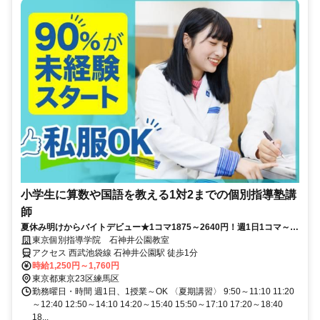
小学生に算数や国語を教える1対2までの個別指導塾講
師
夏休み明けからバイトデビュー★1コマ1875～2640円！週1日1コマ～私
服でok◎
東京個別指導学院 石神井公園教室
アクセス 西武池袋線 石神井公園駅 徒歩1分
時給1,250円～1,760円
東京都東京23区練馬区
勤務曜日・時間 週1日、1授業～OK 〈夏期講習〉 9:50～11:10 11:20
～12:40 12:50～14:10 14:20～15:40 15:50～17:10 17:20～18:40
18...