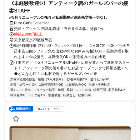
《未経験歓迎✨》アンティーク調のガールズバーの接
客STAFF
✅5月リニューアルOPEN ✅私服勤務✅連絡先交換一切なし
Pure Girl's Collection
交通・アクセス 西武池袋線「石神井公園駅」徒歩2分
時給2,000円以上
東京都東京23区練馬区
勤務時間詳細 ⏰19:00～翌5：00 ✅週1日～、1日3時間～OK ✅完全自
己申告自由シフト ✅急な出勤や急なお休みも相談OK ✅長期休暇も取
れます ✅学校優先、昼職優先OK ✅派遣並みの自由出勤...
仕事内容 ／ ✨5月リニューアルOPEN✨ 店長が変わって新体制スター
ト！ アンティーク調の落ち着いたお店 オープニングで同期多数⭐ ＼
◆どんなお店？ ✅私服で働けるガールズバー ✅未...
業界未経験者歓迎
短期（3ヵ月以内）
扶養内勤務OK
週1日からOK
副業・WワークOK
1日4時間以内OK
土日祝のみOK
主婦・主夫歓迎
週1シフト提出
フリーター歓迎
短期
早朝
シフト自由
学歴不問
即日勤務OK
職場見学可
平日のみOK
学生歓迎
転勤なし
経験不問
アルバイト・パート