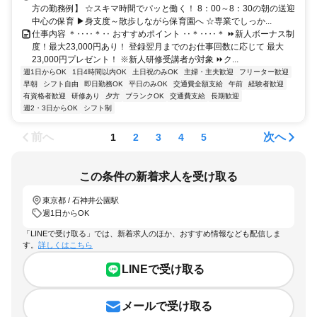
方の勤務例】 ☆スキマ時間でパッと働く！ 8：00～8：30の朝の送迎
中心の保育 ▶身支度～散歩しながら保育園へ ☆専業でしっか...
仕事内容 ＊‥‥＊‥ おすすめポイント ‥＊‥‥＊ ⏩新人ボーナス制
度！最大23,000円あり！ 登録翌月までのお仕事回数に応じて 最大
23,000円プレゼント！ ※新人研修受講者が対象 ⏩ク...
週1日からOK
1日4時間以内OK
土日祝のみOK
主婦・主夫歓迎
フリーター歓迎
早朝
シフト自由
即日勤務OK
平日のみOK
交通費全額支給
午前
経験者歓迎
有資格者歓迎
研修あり
夕方
ブランクOK
交通費支給
長期歓迎
週2・3日からOK
シフト制
前へ
次へ
1
2
3
4
5
この条件の新着求人を受け取る
東京都 / 石神井公園駅
週1日からOK
「LINEで受け取る」では、新着求人のほか、おすすめ情報なども配信しま
す。
詳しくはこちら
LINEで受け取る
メールで受け取る