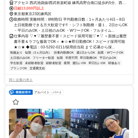
アクセス 西武池袋線/西武有楽町線 練馬高野台南口徒歩約5分、西武
池袋線/西武秩父線 富士見台北口徒歩約15分、西武池袋線/西武秩父線
日給13,000円以上
石神井公園北口徒歩約18分
東京都東京23区練馬区
勤務時間 実働時間：8時間/日 平均勤務日数：1ヶ月あたり4日～8日
土日祝勤務できる方大歓迎です!! ・シフト制勤務・週１、2日からOK
・平日のみOK・土日祝のみOK ・WワークOK・フルタイム...
仕事内容 ▽▼▽履歴書不要！スピード採用可能▽▼▽ ＞面接は履歴
書不要＆ラフな服装でOK＜ ★☆★即日勤務OK！スピード採用可能
★☆★ ◆電話：03-5292-0211/採用担当宛 まで 応募から採...
制服あり
短期（3ヵ月以内）
扶養内勤務OK
週1日からOK
副業・WワークOK
土日祝のみOK
フリーター歓迎
短期
学歴不問
即日勤務OK
平日のみOK
学生歓迎
未経験者歓迎
経験者歓迎
夜間
週払いOK
即日払いOK
研修あり
ブランクOK
交通費支給
同じ企業の求人
アルバイト・パート