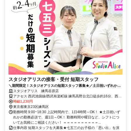
スタジオアリスの接客・受付 短期スタッフ
＼期間限定！スタジオアリスの短期スタッフ募集★／土日祝いずれかの
勤務必須で週1日、1日4h～OK！
スタジオアリス 練馬谷原店
アクセス 西武池袋線/西武有楽町線 練馬高野台北口徒歩約16分、西武
池袋線/西武秩父線 石神井公園北口徒歩約16分、都営大江戸線 光が丘
時給1,230円
A5口徒歩約25分 西武池袋線 練馬高野台駅より徒歩15分
東京都東京23区練馬区
勤務時間 9:00~18:30 上記時間内で、1日4時間～OK！ ★土日祝いず
れかの勤務必須で、週1日～OK！ 勤務時間や曜日など、シフトにつ
いてお気軽にご相談ください！ ＝＝＝＝＝＝＝＝＝＝...
仕事内容 短期スタッフを大募集★七五三のお子様の「思い出」を演