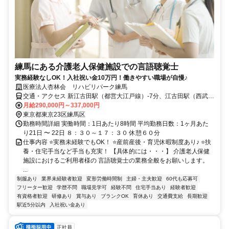
練馬にある介護老人保健施設での言語聴覚士
実務経験なしOK！入社祝い金10万円！働きやすい職場が自慢♪
医療法人杏林会 リハビリパーク練馬
交通・アクセス 新江古田駅（都営大江戸線）-7分、江古田駅（西武鉄
道）-13分、桜台（東京都）駅（西武鉄道）-14分
月給290,000円～337,000円
東京都東京23区練馬区
勤務時間詳細 実働時間：1日あたり8時間 平均勤務日数：1ヶ月あた
り21日 〜 22日 ８：３０～１７：３０ 休憩６０分
仕事内容 ⭐実務未経験でもOK！ ⭐産前産後・育児休暇制度あり♪ ⭐扶
養・住宅手当など手当も充実！ 【具体的には・・・】 介護老人保健
施設におけるご利用者様の 言語聴覚士の業務全般をお願いします。
...
制服あり
業界未経験者歓迎
変形労働時間制
主婦・主夫歓迎
60代も応募可
フリーター歓迎
学歴不問
職場見学可
経験不問
住宅手当あり
経験者歓迎
有資格者歓迎
研修あり
賞与あり
ブランクOK
育休あり
交通費支給
長期歓迎
駅近5分以内
入社祝い金あり
正社員