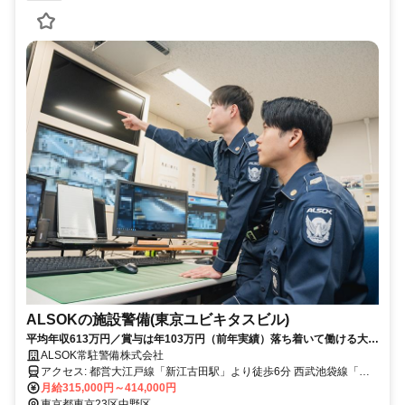
ALSOKの施設警備(東京ユビキタスビル)
平均年収613万円／賞与は年103万円（前年実績）落ち着いて働ける大手
企業のオフィスビル。
ALSOK常駐警備株式会社
アクセス: 都営大江戸線「新江古田駅」より徒歩6分 西武池袋線「東
長崎駅」より徒歩12分 ※選考の結果、適性や状況により近隣（23区
月給315,000円～414,000円
内中心）の他施設への配属となる可能性があります（ご自宅から通勤
東京都東京23区中野区