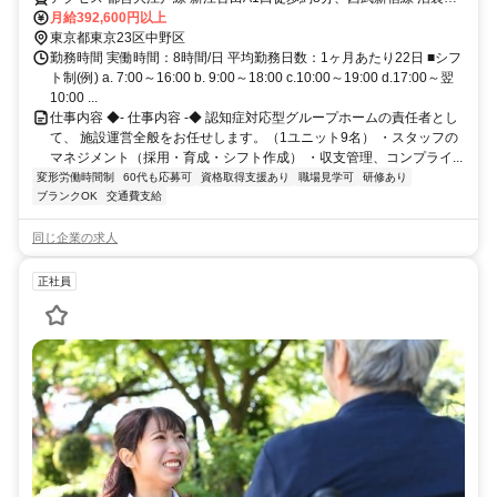
口徒歩約15分、西武池袋線 江古田南口徒歩約17分 地下鉄大江戸線
月給392,600円以上
「新江古田」駅から徒歩約8分
東京都東京23区中野区
勤務時間 実働時間：8時間/日 平均勤務日数：1ヶ月あたり22日 ■シフ
ト制(例) a. 7:00～16:00 b. 9:00～18:00 c.10:00～19:00 d.17:00～翌
10:00 ...
仕事内容 ◆- 仕事内容 -◆ 認知症対応型グループホームの責任者とし
て、 施設運営全般をお任せします。（1ユニット9名） ・スタッフの
マネジメント（採用・育成・シフト作成） ・収支管理、コンプライ...
変形労働時間制
60代も応募可
資格取得支援あり
職場見学可
研修あり
ブランクOK
交通費支給
同じ企業の求人
正社員