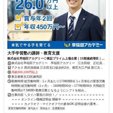
大手学習塾の講師・教育支援
株式会社早稲田アカデミー◇東証プライム上場企業｜15期連続増収｜本
気でやる子を育てる
株式会社早稲田アカデミー 早稲田アカデミー 江古田校 正社員
(講師職)
アクセス 西武池袋線 江古田北口徒歩約2分、都営大江戸線 新江古田
エレベータ出入口徒歩約9分、西武有楽町線 新桜台2番口徒歩約9分
月給260,100円以上
東京都東京23区練馬区
勤務時間 総労働時間：1ヶ月あたり173時間8分 1ヶ月単位の変形労働
時間制 総労働時間（1ヶ月）：160時間00分～177時間08分 月間総労
働時間が7.5時間×勤務日数となるようにシフトを組み...
仕事内容 ＼タイパ重視の30分！／ ＝＝＝＝＝＝＝＝＝＝＝＝＝＝＝
＝＝＝ オンライン職種説明会 開催中 ＝＝＝＝＝＝＝＝＝＝＝＝＝＝
＝＝＝＝ カメラオフ・マイクオフでの参加OK 説明会後の選考...
変形労働時間制
賞与あり
育休あり
交通費支給