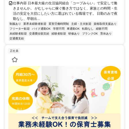
仕事内容 日本最大級の生活協同組合「コープみらい」で安定して働
きませんか。 がむしゃらに稼ぐ働き方ではなく、家族との時間・生
活の安定を大切にしたい方に選ばれている職場です。 日勤のみで夜
勤なし、早朝出...
制服あり
業界未経験者歓迎
変形労働時間制
主婦・主夫歓迎
資格取得支援あり
フリーター歓迎
バイク通勤OK
学歴不問
車通勤OK
転勤なし
経験不問
未経験者歓迎
交通費全額支給
経験者歓迎
研修あり
ブランクOK
育休あり
交通費支給
正社員