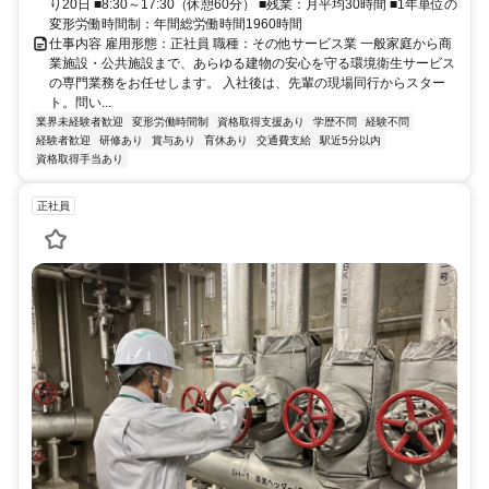
り20日 ■8:30～17:30（休憩60分） ■残業：月平均30時間 ■1年単位の
変形労働時間制：年間総労働時間1960時間
仕事内容 雇用形態：正社員 職種：その他サービス業 一般家庭から商
業施設・公共施設まで、あらゆる建物の安心を守る環境衛生サービス
の専門業務をお任せします。 入社後は、先輩の現場同行からスター
ト。問い...
業界未経験者歓迎
変形労働時間制
資格取得支援あり
学歴不問
経験不問
経験者歓迎
研修あり
賞与あり
育休あり
交通費支給
駅近5分以内
資格取得手当あり
正社員