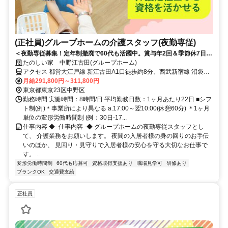
(正社員)グループホームの介護スタッフ(夜勤専従)
＜夜勤専従募集！定年制撤廃で60代も活躍中。賞与年2回＆季節休7日◎
少ない日数でしっかり稼げる！＞賞与年2回＆昇給あり！定年制撤廃で
たのしい家 中野江古田(グループホーム)
長く安定して働けます。少人数制で寄り添うケアができる温かいグルー
アクセス 都営大江戸線 新江古田A1口徒歩約8分、西武新宿線 沼袋北
プホームです◎
口徒歩約15分、西武池袋線 江古田南口徒歩約17分 地下鉄大江戸線
月給291,800円～311,800円
「新江古田」駅から徒歩約8分
東京都東京23区中野区
勤務時間 実働時間：8時間/日 平均勤務日数：1ヶ月あたり22日 ■シフ
ト制(例)＊事業所により異なる a.17:00～翌10:00(休憩60分) ＊1ヶ月
単位の変形労働時間制 (例：30日-17...
仕事内容 ◆- 仕事内容 -◆ グループホームの夜勤専従スタッフとし
て、 介護業務をお願いします。 夜間の入居者様の身の回りのお手伝
いのほか、 見回り・見守りで入居者様の安心を守る大切なお仕事で
す。...
変形労働時間制
60代も応募可
資格取得支援あり
職場見学可
研修あり
ブランクOK
交通費支給
正社員