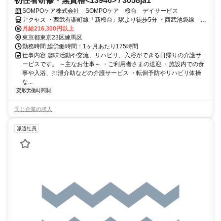
初任者研修・無資格<13946> / 3058ja1
SOMPOケア株式会社 SOMPOケア 桜台 デイサービス
アクセス ・西武有楽町線「新桜台」駅より徒歩5分 ・西武池袋線「桜
台」駅より徒歩8分
月給216,300円以上
東京都東京23区練馬区
勤務時間 総労働時間：1ヶ月あたり175時間
仕事内容 趣味活動や交流、リハビリ、入浴ができる日帰りの介護サ
ービスです。 ～主なお仕事～ ・ご利用者さまの送迎 ・施設内での食
事や入浴、排泄介助などの介護サービス ・転倒予防やリハビリ体操
な...
変形労働時間制
同じ企業の求人
派遣社員