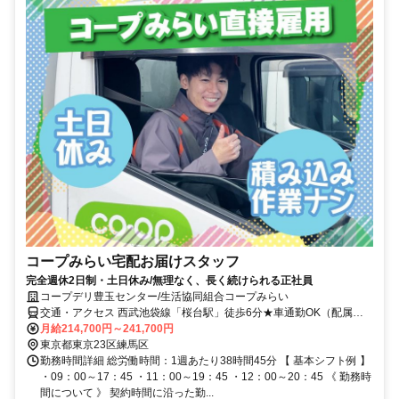
コープみらい宅配お届けスタッフ
完全週休2日制・土日休み/無理なく、長く続けられる正社員
コープデリ豊玉センター/生活協同組合コープみらい
交通・アクセス 西武池袋線「桜台駅」徒歩6分★車通勤OK（配属先
による）※配属先は、入職時期や各センターの人員状況を踏まえ、本
月給214,700円～241,700円
人の希望を考慮した上で、募集場所を含む通勤可能な範囲のセンター
東京都東京23区練馬区
から決定します。
勤務時間詳細 総労働時間：1週あたり38時間45分 【 基本シフト例 】
・09：00～17：45 ・11：00～19：45 ・12：00～20：45 《 勤務時
間について 》 契約時間に沿った勤...