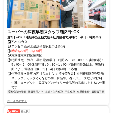
スーパーの深夜早朝スタッフ/週2日~OK
週2日～OK！通勤手当全額支給＆社員割引でお得に、半日・時間年休で
ムリなく続けられる仕事
西友 桜台店
アクセス 西武池袋線桜台駅北口徒歩0分
時給1,226円～1,658円
東京都東京23区練馬区
時間帯 朝、深夜・早朝 勤務曜日・時間 22：45～09：00 実働時間：
5：00～9：00 休憩時間：0：30～1：00 ※実働時間6h以上、実働時
間による 週勤務日数：2日～4日 勤務曜日：応相...
仕事情報 ● 仕事内容 【品出し/レジ清掃等作業】※消費期限管理業務
スナック、カップめんなどの加工食品や、酒・ジューズなどの飲料、
牛乳、ヨーグルト、豆腐などのデイリー食品等の品出しをするお仕事
です...
変形労働時間制
社員登用あり
主婦・主夫歓迎
学生歓迎
交通費支給
履歴書不要
同じ企業の求人
正社員