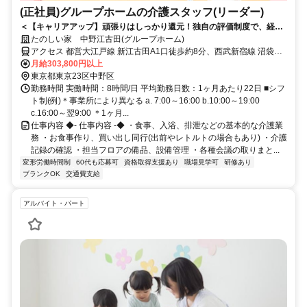
(正社員)グループホームの介護スタッフ(リーダー)
＜【キャリアアップ】頑張りはしっかり還元！独自の評価制度で、経験
年数に関わらず給与UPが可能◎＞経験を次のステージへ。リーダーとし
たのしい家 中野江古田(グループホーム)
て成長し、将来はホーム長にも挑戦できる介護職◎
アクセス 都営大江戸線 新江古田A1口徒歩約8分、西武新宿線 沼袋北
口徒歩約15分、西武池袋線 江古田南口徒歩約17分 地下鉄大江戸線
月給303,800円以上
「新江古田」駅から徒歩約8分
東京都東京23区中野区
勤務時間 実働時間：8時間/日 平均勤務日数：1ヶ月あたり22日 ■シフ
ト制(例)＊事業所により異なる a. 7:00～16:00 b.10:00～19:00
c.16:00～翌9:00 ＊1ヶ月...
仕事内容 ◆- 仕事内容 -◆ ・食事、入浴、排泄などの基本的な介護業
務 ・お食事作り、買い出し同行(出前やレトルトの場合もあり) ・介護
記録の確認 ・担当フロアの備品、設備管理 ・各種会議の取りまと...
変形労働時間制
60代も応募可
資格取得支援あり
職場見学可
研修あり
ブランクOK
交通費支給
アルバイト・パート