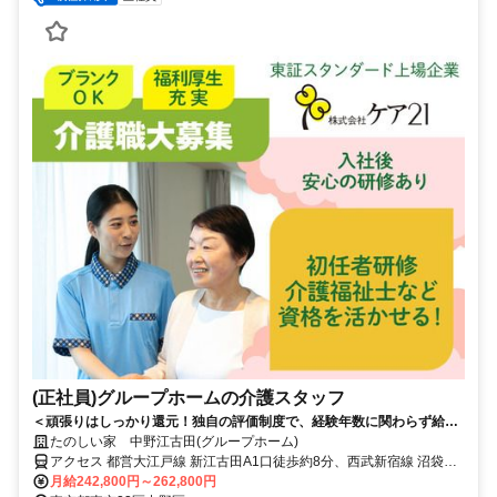
(正社員)グループホームの介護スタッフ
＜頑張りはしっかり還元！独自の評価制度で、経験年数に関わらず給与
UPが可能◎＞賞与年2回＆昇給あり！定年制撤廃で長く安定して働けま
たのしい家 中野江古田(グループホーム)
す。少人数制で寄り添うケアができる温かいホームです◎
アクセス 都営大江戸線 新江古田A1口徒歩約8分、西武新宿線 沼袋北
口徒歩約15分、西武池袋線 江古田南口徒歩約17分 地下鉄大江戸線
月給242,800円～262,800円