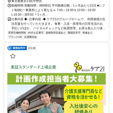
「新江古田」駅から徒歩約8分
東京都東京23区中野区
勤務時間 実働時間：8時間/日 平均勤務日数：1ヶ月あたり22日 ■シフ
ト制(例)＊事業所により異なる a. 7:00～16:00 b.10:00～19:00
c.16:00～翌9:00 ＊1ヶ月...
仕事内容 ◆- 仕事内容 -◆ ケア21のグループホームで、 利用者様の生
活支援を行っていただきます。 食事・入浴・排泄等の日常生活のお
手伝いのほか、 バイタルチェックなど体調管理、お茶を飲んだり体...
変形労働時間制
60代も応募可
資格取得支援あり
職場見学可
研修あり
ブランクOK
交通費支給
正社員