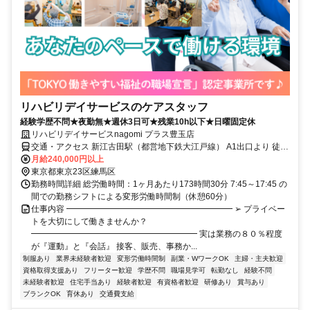
リハビリデイサービスのケアスタッフ
経験学歴不問★夜勤無★週休3日可★残業10h以下★日曜固定休
リハビリデイサービスnagomi プラス豊玉店
交通・アクセス 新江古田駅（都営地下鉄大江戸線） A1出口より 徒歩
約11〜12分（距離約900m）｜沼袋駅（西武新宿線） 北口より 徒歩
月給240,000円以上
約13分｜江古田駅（西武池袋線） より 徒歩約15〜17分
東京都東京23区練馬区
勤務時間詳細 総労働時間：1ヶ月あたり173時間30分 7:45～17:45 の
間での勤務シフトによる変形労働時間制（休憩60分）
仕事内容 ━━━━━━━━━━━━━━━━━━━━ ➢ プライベー
トを大切にして働きませんか？
━━━━━━━━━━━━━━━━━━━━ 実は業務の８０％程度
が『運動』と『会話』 接客、販売、事務か...
制服あり
業界未経験者歓迎
変形労働時間制
副業・WワークOK
主婦・主夫歓迎
資格取得支援あり
フリーター歓迎
学歴不問
職場見学可
転勤なし
経験不問
未経験者歓迎
住宅手当あり
経験者歓迎
有資格者歓迎
研修あり
賞与あり
ブランクOK
育休あり
交通費支給