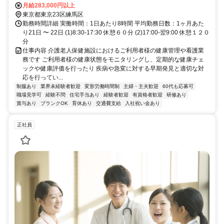
道）-13分、桜台（東京都）駅（西武鉄道）-14分
月給283,000円以上
東京都東京23区練馬区
勤務時間詳細 実働時間：1日あたり8時間 平均勤務日数：1ヶ月あた
り21日 〜 22日 (1)8:30-17:30 休憩６０分 (2)17:00-翌9:00 休憩１２０
分
仕事内容 介護老人保健施設におけるご利用者様の健康管理や看護業
務です ご利用者様の健康状態をモニタリングし、定期的な健康チェ
ックや健康評価を行ったり 疾病や急変に対する早期発見と適切な対
応を行ってい...
制服あり
業界未経験者歓迎
変形労働時間制
主婦・主夫歓迎
60代も応募可
職場見学可
経験不問
住宅手当あり
経験者歓迎
有資格者歓迎
研修あり
賞与あり
ブランクOK
育休あり
交通費支給
入社祝い金あり
正社員