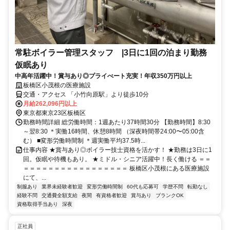
常駐ボイラー管理スタッフ |3日に1回の泊まり勤務
仮眠あり
中高年活躍中！賞与あり◎プライべート充実！年収350万円以上
板橋区小茂根の医療施設
交通・アクセス 「小竹向原駅」より徒歩10分
月給262,096円以上
東京都東京23区板橋区
勤務時間詳細 総労働時間：1週あたり37時間30分 【勤務時間】8:30
～翌8:30 ＊実働16時間、休憩8時間 （深夜時間帯24:00〜05:00含
む） ■変形労働時間制 ＊週実働平均37.5時...
仕事内容 ★賞与あり◎ボイラー技士資格を活かす！ ★勤務は3日に1
回。仮眠や待機もあり。 ★ミドル・シニア活躍中！長く働ける ＝＝
＝＝＝＝＝＝＝＝＝＝＝＝＝＝＝＝＝ 板橋区小茂根にある医療施設
にて、...
制服あり
業界未経験者歓迎
変形労働時間制
60代も応募可
学歴不問
転勤なし
経験不問
交通費全額支給
夜間
有資格者歓迎
賞与あり
ブランクOK
資格取得手当あり
深夜
正社員