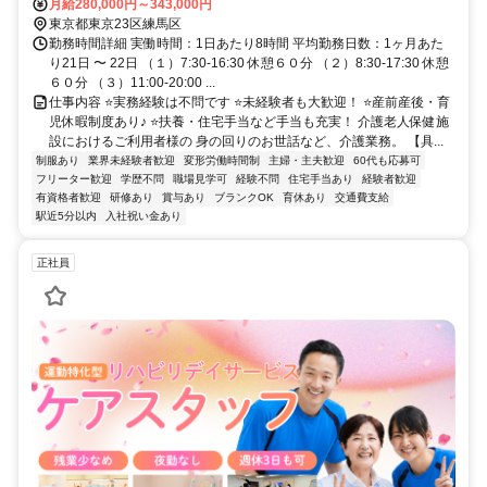
道）-13分、桜台（東京都）駅（西武鉄道）-14分
月給280,000円～343,000円
東京都東京23区練馬区
勤務時間詳細 実働時間：1日あたり8時間 平均勤務日数：1ヶ月あた
り21日 〜 22日 （１）7:30-16:30 休憩６０分 （２）8:30-17:30 休憩
６０分 （３）11:00-20:00 ...
仕事内容 ⭐実務経験は不問です ⭐未経験者も大歓迎！ ⭐産前産後・育
児休暇制度あり♪ ⭐扶養・住宅手当など手当も充実！ 介護老人保健施
設におけるご利用者様の 身の回りのお世話など、介護業務。 【具...
制服あり
業界未経験者歓迎
変形労働時間制
主婦・主夫歓迎
60代も応募可
フリーター歓迎
学歴不問
職場見学可
経験不問
住宅手当あり
経験者歓迎
有資格者歓迎
研修あり
賞与あり
ブランクOK
育休あり
交通費支給
駅近5分以内
入社祝い金あり
正社員