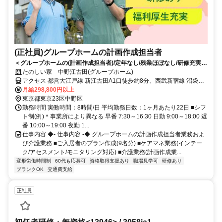
(正社員)グループホームの計画作成担当者
＜グループホームの(計画作成担当者)/定年なし/残業ほぼなし/研修充実＞
プラン作成人数9名なので丁寧なプランが作成可能。ケアマネの更新研
たのしい家 中野江古田(グループホーム)
修 費用サポート制度あり◎
アクセス 都営大江戸線 新江古田A1口徒歩約8分、西武新宿線 沼袋北
口徒歩約15分、西武池袋線 江古田南口徒歩約17分 地下鉄大江戸線
月給298,800円以上
「新江古田」駅から徒歩約8分
東京都東京23区中野区
勤務時間 実働時間：8時間/日 平均勤務日数：1ヶ月あたり22日 ■シフ
ト制(例)＊事業所により異なる 早番 7:30～16:30 日勤 9:00～18:00 遅
番 10:00～19:00 夜勤 1...
仕事内容 ◆- 仕事内容 -◆ グループホームの計画作成担当者業務およ
び介護業務 ■ご入居者のプラン作成(9名分) ■ケアマネ業務(インテー
ク/アセスメント/モニタリング対応) ■介護業務(計画作成業...
変形労働時間制
60代も応募可
資格取得支援あり
職場見学可
研修あり
ブランクOK
交通費支給
正社員