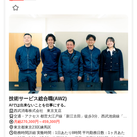
技術サービス総合職(AW2)
AIでは出来ないことを仕事にする。
西武消毒株式会社 東京支店
交通・アクセス 都営大江戸線「新江古田」徒歩3分、西武池袋線「江
古田」徒歩約7分
月給270,300円～459,300円
東京都東京23区練馬区
勤務時間詳細 実働時間：1日あたり8時間 平均勤務日数：1ヶ月あた