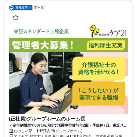
正社員
(正社員)グループホームのホーム長
＜定年制撤廃で60代も現役で活躍中◎賞与年2回・季節休7日。東証スタ
ンダード上場◎＞経験を評価！施設ごとに色を出せる、裁量あるグルー
たのしい家 中野江古田(グループホーム)
プホーム
アクセス 都営大江戸線 新江古田A1口徒歩約8分、西武新宿線 沼袋北