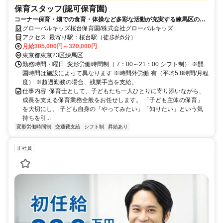
保育スタッフ(認可保育園)
コーナー保育・畑での食育・体操など多彩な活動が充実する練馬区の認
可園。遊びの中に学びを見つけ、チャレンジする心と心の温かさを育て
グローバルキッズ桜台保育園/株式会社グローバルキッズ
る丁寧な保育を実践します。
アクセス: 最寄り駅：桜台駅（徒歩約5分）
月給305,000円～320,000円
東京都東京23区練馬区
勤務時間・曜日: 変形労働時間制（ 7：00～21：00 シフト制） ※開
園時間は施設によって異なります ※時間外労働 有（平均5.8時間/月程
度） ※超過勤務の場合、残業手当を支給。
仕事内容: 保育士として、子どもたち一人ひとりに寄り添いながら、
成長を支える保育業務全般をお任せします。 「子ども主体の保育」
を大切にし、 子ども自身の「やってみたい」「知りたい」という気
持ちを引...
変形労働時間制
交通費支給
シフト制
昇給あり
正社員