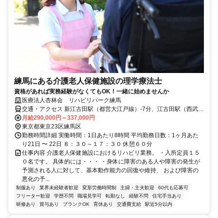
練馬にある介護老人保健施設の理学療法士
資格があれば実務経験がなくてもOK！一緒に始めませんか
医療法人杏林会 リハビリパーク練馬
交通・アクセス 新江古田駅（都営大江戸線）-7分、江古田駅（西武鉄
道）-13分、桜台（東京都）駅（西武鉄道）-14分
月給290,000円～337,000円
東京都東京23区練馬区
勤務時間詳細 実働時間：1日あたり8時間 平均勤務日数：1ヶ月あた
り21日 〜 22日 ８：３０～１７：３０ 休憩６０分
仕事内容 介護老人保健施設におけるリハビリ業務。 ・入所定員１５
０名です。 具体的には・・・ ・身体に障害のある人や障害の発生が
予測される人に対して、基本動作能力の回復や維持、 および障害の
悪化の予...
制服あり
業界未経験者歓迎
変形労働時間制
主婦・主夫歓迎
60代も応募可
フリーター歓迎
学歴不問
職場見学可
転勤なし
経験不問
住宅手当あり
研修あり
賞与あり
ブランクOK
育休あり
交通費支給
駅近5分以内