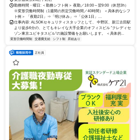
しやすい場所を考慮しています） ※転居を伴う転勤なし
勤務時間・曜日: ＜勤務シフト例＞ 夜勤／18:00～翌9:00（休憩3h）
※変形労働時間制（1週間の所定労働時間／40時間） ＜具体的なシフ
ト例＞ 「夜勤2日」⇒「明け休み」⇒「公休1日」....
仕事内容: ALSOKセキュリティスタッフとして、 中野区、新江古田駅
より徒歩6分の、とてもキレイな大手企業のオフィスビル ”クレディセ
ゾン東京ユビキタスビル”の施設警備をお願いします。 ＜具体的...
変形労働時間制
交通費支給
シフト制
昇給あり
正社員