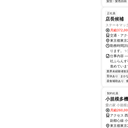
髪型・髪色自由
正社員
店長候補
ステーキマッ
月給372,0
交通・アク
東京都東京
勤務時間詳細
ります。 
仕事内容 
社ふらんす
進めています
業界未経験者歓
育休あり
まか
昼食補助あり
契約社員
小規模多
愛の家 小規
月給260,0
アクセス 
副都心線 
東京都東京