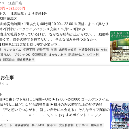
クス 江古田店
00円～321,000円
セス 「江古田駅」より徒歩1分
23区練馬区
 総労働時間：1週あたり40時間 10:00～22:00 ※店舗によって異なり
週休2日制でワークライフバランス充実！ ✨月6～9日休み
飲食店で社員をやっているけど、 なかなか給与が上がらない。。 勤務時
長くて、自分の時間を持てない。。 そんな悩みを持つあなたへ
1都三県に11店舗を持つ安定企業 ✅正...
迎
ランチタイム
学歴不問
経験不問
英語
未経験者歓迎
交通費全額支給
午前
賞与あり
ブランクOK
交通費支給
まかないあり
駅近5分以内
シフト制
語
服装自由
昼食補助あり
たお仕事
リクス
ト
 ■自由シフト制(1日1時間～OK) ▶19:00〜24:00の ゴールデンタイム
平日だけ/土日だけなども調整自由 ▶初月のみ50時間以上の配信必須
／ 『声と想いでつながる、 新しい自分に出会える』 そんなライブ配信の
 ╭─────────･⭐･･───╮ ＼＼ ～ おすすめポイント！ ～ ／／
──ｖ─...
ルリモート
経験者歓迎
ネイルOK
在宅OK
完全歩合制
ピアスOK
服装自由