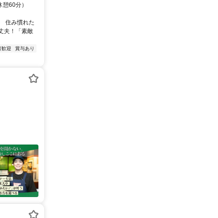
休憩60分）
、 住み慣れた
丈夫！「素敵
者歓迎
賞与あり