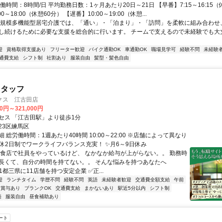
働時間：8時間/日 平均勤務日数：1ヶ月あたり20日～21日 【早番】7:15～16:15（
0～18:00（休憩60分） 【遅番】10:00～19:00（休憩...
小規模多機能型居宅介護では、「通い」・「泊まり」・「訪問」を柔軟に組み合わせ
し続けるために必要な支援を総合的に行います。 チームで支えるので未経験でも大
迎
資格取得支援あり
フリーター歓迎
バイク通勤OK
車通勤OK
職場見学可
経験不問
未経験
通費支給
シフト制
社割あり
服装自由
髪型・髪色自由
スタッフ
クス 江古田店
00円～321,000円
セス 「江古田駅」より徒歩1分
23区練馬区
 総労働時間：1週あたり40時間 10:00～22:00 ※店舗によって異なり
週休2日制でワークライフバランス充実！ ✨月6～9日休み
飲食店で社員をやっているけど、 なかなか給与が上がらない。。 勤務時
長くて、自分の時間を持てない。。 そんな悩みを持つあなたへ
1都三県に11店舗を持つ安定企業 ✅正...
迎
ランチタイム
学歴不問
経験不問
英語
未経験者歓迎
交通費全額支給
午前
賞与あり
ブランクOK
交通費支給
まかないあり
駅近5分以内
シフト制
語
服装自由
昼食補助あり
ート