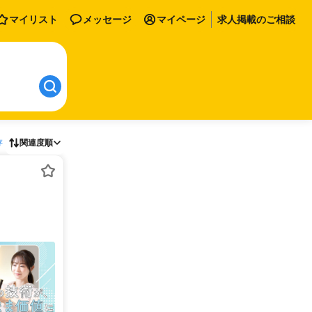
マイリスト
メッセージ
マイページ
求人掲載のご相談
存
関連度順