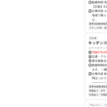
勤務時間 実
【日勤】9:0
仕事内容 
地域で暮ら
な...
業界未経験者歓
ブランクOK
交
正社員
キッチン
ステーキマッ
月給278,0
交通・アク
東京都東京
勤務時間詳細
ます。 ✨
仕事内容 
間ばっかり
―――― ✅
業界未経験者歓
研修あり
夕方
社割あり
中国
アルバイト・パ