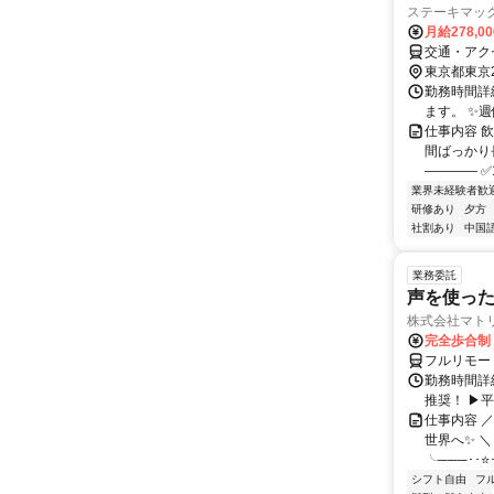
ステーキマッ
月給278,0
交通・アク
東京都東京
勤務時間詳細
ます。 ✨
仕事内容 
間ばっかり
―――― ✅
業界未経験者歓
研修あり
夕方
社割あり
中国
業務委託
声を使っ
株式会社マト
完全歩合制
フルリモー
勤務時間詳細
推奨！ ▶
仕事内容 
世界へ✨ ＼
╰───･･⭐･
シフト自由
フ