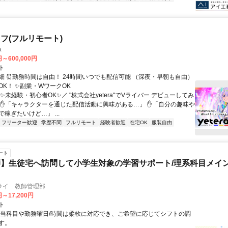
フ(フルリモート)
a
円～600,000円
ト
細 ⏰勤務時間は自由！ 24時間いつでも配信可能 （深夜・早朝も自由）
OK！ ✨副業・WワークOK
✨未経験・初心者OK✨／ "株式会社yetera"でVライバー デビューしてみ
 ✋「キャラクターを通じた配信活動に興味がある…」 ✋「自分の趣味や
稼ぎたいけど…」 ...
フリーター歓迎
学歴不問
フルリモート
経験者歓迎
在宅OK
服装自由
ート
】生徒宅へ訪問して小学生対象の学習サポート/理系科目メイン
ライ 教師管理部
円～17,200円
ト
担当科目や勤務曜日/時間は柔軟に対応でき、ご希望に応じてシフトの調
す。