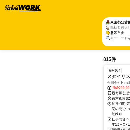
東京都
江古
職種を選択
服装自由
キーワード
815件
業務委託
スタイリ
合同会社Histo
月給200,0
東京都東京
勤務時間 業務
記の間でご
勤務可
仕事内容 ＼頑
年12月OP
社員登用あり