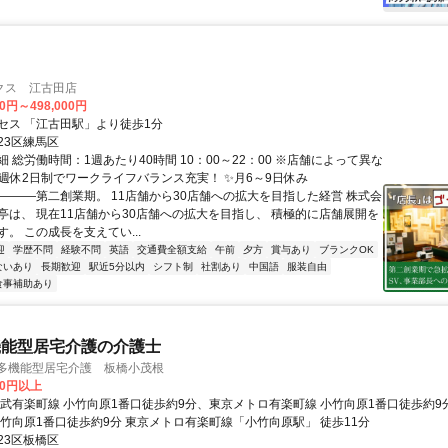
クス 江古田店
00円～498,000円
セス 「江古田駅」より徒歩1分
23区練馬区
 総労働時間：1週あたり40時間 10：00～22：00 ※店舗によって異な
✨週休2日制でワークライフバランス充実！ ✨月6～9日休み
――――第二創業期。 11店舗から30店舗への拡大を目指した経営 株式会
亭は、 現在11店舗から30店舗への拡大を目指し、 積極的に店舗展開を
。 この成長を支えてい...
迎
学歴不問
経験不問
英語
交通費全額支給
午前
夕方
賞与あり
ブランクOK
ないあり
長期歓迎
駅近5分以内
シフト制
社割あり
中国語
服装自由
食事補助あり
機能型居宅介護の介護士
模多機能型居宅介護 板橋小茂根
00円以上
西武有楽町線 小竹向原1番口徒歩約9分、東京メトロ有楽町線 小竹向原1番口徒歩約
小竹向原1番口徒歩約9分 東京メトロ有楽町線「小竹向原駅」 徒歩11分
23区板橋区