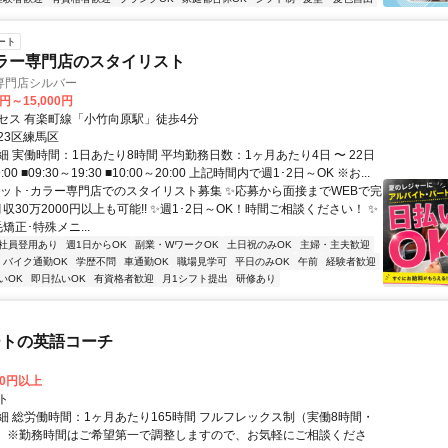
ート
ラー専門店のスタイリスト
専門店シルバー
0円～15,000円
セス 有楽町線「小竹向原駅」徒歩4分
23区練馬区
 実働時間：1日あたり8時間 平均勤務日数：1ヶ月あたり4日 〜 22日
9:00 ■09:30～19:30 ■10:00～20:00 上記時間内で週1･2日～OK ※お...
カット･カラー専門店でのスタイリスト募集 ✨応募から面接までWEBで完
月収30万2000円以上も可能!! ✨週1･2日～OK！時間ご相談ください！ ✨
矯正･特殊メニ...
社員登用あり
週1日からOK
副業・WワークOK
土日祝のみOK
主婦・主夫歓迎
バイク通勤OK
学歴不問
車通勤OK
職場見学可
平日のみOK
午前
経験者歓迎
いOK
即日払いOK
有資格者歓迎
月1シフト提出
研修あり
ートの英語コーチ
00円以上
ト
細 総労働時間：1ヶ月あたり165時間 フルフレックス制（実働8時間・
） ※勤務時間はご希望第一で調整しますので、お気軽にご相談くださ