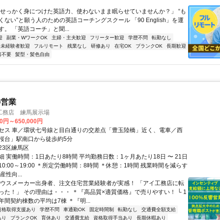
「せっかく身につけた英語力、使わないまま眠らせていませんか？」 “も
ない”と願う人のための英語コーチングスクール 「90 English」を運
。 「英語コーチ」と聞...
迎
副業・WワークOK
主婦・主夫歓迎
フリーター歓迎
学歴不問
転勤なし
未経験者歓迎
フルリモート
残業なし
研修あり
在宅OK
ブランクOK
長期歓迎
書不要
髪型・髪色自由
の営業
工務店 練馬展示場
00円～650,000円
セス 車／環状七号線と目白通りの交差点「豊玉陸橋」近く、電車／西
桜台」駅南口から徒歩約5分
23区練馬区
 実働時間：1日あたり8時間 平均勤務日数：1ヶ月あたり18日 〜 21日
0:00～19:00 ＊所定労働時間：8時間 ＊休憩：1時間 残業時間を減らす
性向...
ハウスメーカー出身者、注文住宅営業経験者が実感！ 「アイ工務店に転
った！」 その理由は・・・ ＊『高品質×適質価格』で売りやすい！ └ 1
間契約棟数の平均は7棟 ＊『明...
資格取得支援あり
学歴不問
車通勤OK
固定時間制
転勤なし
交通費全額支給
あり
ブランクOK
育休あり
交通費支給
資格取得手当あり
長期休暇あり