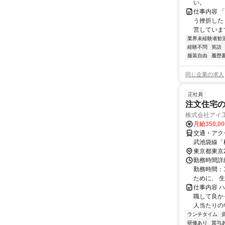
い。
仕事内容 
う挫折したく
営しています
業界未経験者歓
経験不問
英語
服装自由
履歴
同じ企業の求人
正社員
注文住宅
株式会社アイ
月給350,0
交通・アク
武池袋線「
東京都東京
勤務時間詳細
勤務時間：1
ために、 生産
仕事内容 
職して良か
人当たりの年
ランチタイム
研修あり
賞与