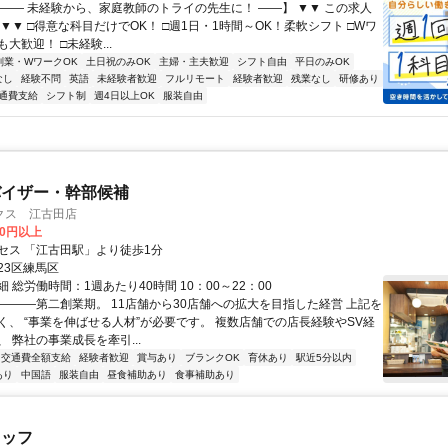
【―― 未経験から、家庭教師のトライの先生に！ ――】 ▼▼ この求人
！ ▼▼ □得意な科目だけでOK！ □週1日・1時間～OK！柔軟シフト □Wワ
大歓迎！ □未経験...
副業・WワークOK
土日祝のみOK
主婦・主夫歓迎
シフト自由
平日のみOK
なし
経験不問
英語
未経験者歓迎
フルリモート
経験者歓迎
残業なし
研修あり
通費支給
シフト制
週4日以上OK
服装自由
バイザー・幹部候補
クス 江古田店
00円以上
セス 「江古田駅」より徒歩1分
23区練馬区
 総労働時間：1週あたり40時間 10：00～22：00
――――第二創業期。 11店舗から30店舗への拡大を目指した経営 上記を
く、 “事業を伸ばせる人材”が必要です。 複数店舗での店長経験やSV経
 弊社の事業成長を牽引...
交通費全額支給
経験者歓迎
賞与あり
ブランクOK
育休あり
駅近5分以内
あり
中国語
服装自由
昼食補助あり
食事補助あり
タッフ