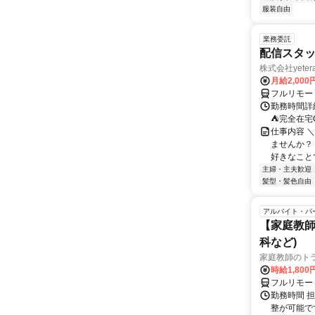
服装自由
業務委託
配信スタッ
株式会社yeter
月給2,000
フルリモー
勤務時間詳
⛺完全在宅
仕事内容 ＼
ませんか？
好きなことで
主婦・主夫歓迎
髪型・髪色自由
アルバイト・パ
【家庭教師
科など)
家庭教師のト
時給1,800
フルリモー
勤務時間 
整が可能で