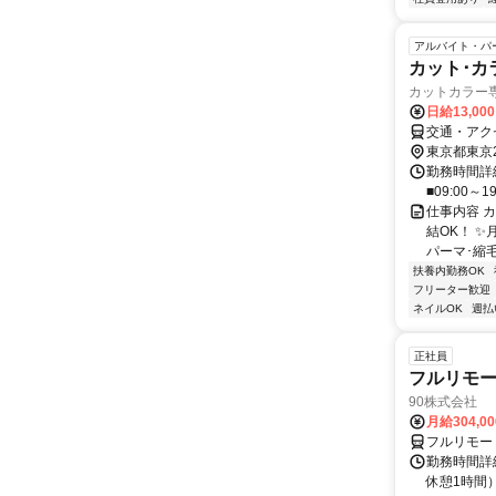
アルバイト・パ
カット･カ
カットカラー
日給13,00
交通・アク
東京都東京
勤務時間詳細
■09:00～1
仕事内容 
結OK！ ✨
パーマ･縮毛
扶養内勤務OK
フリーター歓迎
ネイルOK
週払
正社員
フルリモ
90株式会社
月給304,0
フルリモー
勤務時間詳
休憩1時間