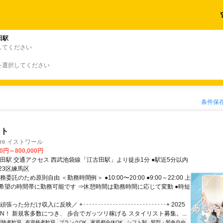
田駅
してください
を選択してください
条件保
スト
ire イストワール
00円～800,000円
最寄駅 江古田駅 交通アクセス 西武池袋線「江古田駅」より徒歩1分 ●駅近5分以内
23区練馬区
委託のため原則自由 ＜勤務時間例＞ ●10:00〜20:00 ●9:00～22:00 上
希望の時間帯に勤務可能です ⇒休憩時間は勤務時間に応じて変動 ●時短
張った分だけ収入に反映／ +････････････････････････････+ 2025
EN！ 新規客多数につき、 歩合でガッツリ稼げる スタイリスト募集。...
経験者歓迎
有資格者歓迎
ブランクOK
家庭都合休OK
シフト制
髪型・髪色自由