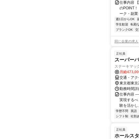
仕事内容 
のPOINT
ーク・副業も
週1日からOK
学生歓迎
転勤
ブランクOK
交
同じ企業の求人
正社員
スーパー
ステーキマッ
月給473,0
交通・アク
東京都東京
勤務時間詳細
仕事内容 
実現するべ
験を活かし、
学歴不問
英語
シフト制
社割
正社員
ホールス