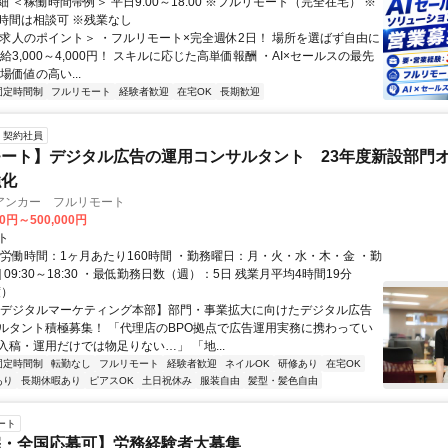
 ＜稼働時間帯例＞ 平日9:00～18:00 ※フルリモート（完全在宅） ※
時間は相談可 ※残業なし
＜求人のポイント＞ ・フルリモート×完全週休2日！ 場所を選ばず自由に
給3,000～4,000円！ スキルに応じた高単価報酬 ・AI×セールスの最先
場価値の高い...
固定時間制
フルリモート
経験者歓迎
在宅OK
長期歓迎
契約社員
ート】デジタル広告の運用コンサルタント 23年度新設部門
強化
アンカー フルリモート
00円～500,000円
ト
総労働時間：1ヶ月あたり160時間 ・勤務曜日：月・火・水・木・金 ・勤
1] 09:30～18:30 ・最低勤務日数（週）：5日 残業月平均4時間19分
度）
【デジタルマーケティング本部】部門・事業拡大に向けたデジタル広告
ルタント積極募集！ 「代理店のBPO拠点で広告運用実務に携わってい
入稿・運用だけでは物足りない…」 「地...
固定時間制
転勤なし
フルリモート
経験者歓迎
ネイルOK
研修あり
在宅OK
あり
長期休暇あり
ピアスOK
土日祝休み
服装自由
髪型・髪色自由
ート
宅・全国応募可】労務経験者大募集