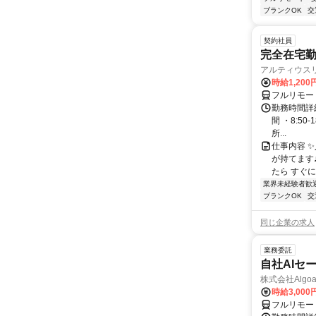
ブランクOK
交
契約社員
完全在宅勤
アルティウス
時給1,200
フルリモー
勤務時間詳細
間 ・8:50
所...
仕事内容 
が持てます
たら すぐに
業界未経験者歓
ブランクOK
交
同じ企業の求人
業務委託
自社AIセ
株式会社Algoa
時給3,000
フルリモー