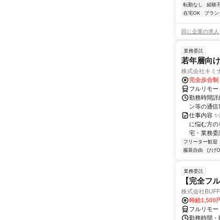
転勤なし
経験
在宅OK
ブラン
同じ企業の求人
業務委託
若年層向け
株式会社キミ
完全歩合制
フルリモー
勤務時間詳
ン等の通信環境があ
仕事内容 
に悩む方の
宅・業務委
フリーター歓迎
服装自由
ひげO
業務委託
【完全フル
株式会社BUFF
時給1,500
フルリモー
勤務時間・