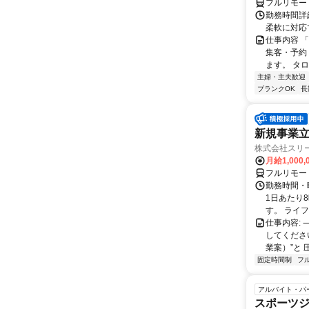
フルリモー
勤務時間詳細
柔軟に対応
仕事内容 
集客・予約
ます。 タロ
主婦・主夫歓迎
ブランクOK
長
新規事業立
株式会社スリ
月給1,000
フルリモー
勤務時間・曜
1日あたり
す。 ライフ
仕事内容:
してくださ
業案）”と 
固定時間制
フ
アルバイト・パ
スポーツ