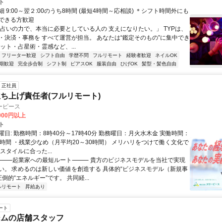
ト
 9:00～翌２:00のうち8時間 (最短4時間～応相談) ＊シフト時間外にも
できる方歓迎
「占いの力で、本当に必要としている人の 支えになりたい。」 TYPは、
・決済・事務を すべて運営が担当。 あなたは“鑑定そのもの”に集中でき
ット・占星術・霊感など、...
フリーター歓迎
シフト自由
学歴不問
フルリモート
経験者歓迎
ネイルOK
期歓迎
完全歩合制
シフト制
ピアスOK
服装自由
ひげOK
髪型・髪色自由
正社員
ち上げ責任者(フルリモート)
ーピース
,000円以上
ト
日: 勤務時間：8時40分～17時40分 勤務曜日：月火水木金 実働時間：
8時間 ・残業少なめ（月平均20～30時間） メリハリをつけて働く文化で
スタイルに合った...
 ⸻起業家への最短ルート⸻ 貴方のビジネスモデルを当社で実現
い。 求めるのは新しい価値を創造する 具体的“ビジネスモデル（新規事
圧倒的“エネルギー”です。 共同経...
ルリモート
昇給あり
ート
ジムの店舗スタッフ