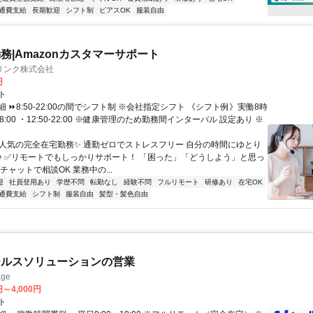
通費支給
長期歓迎
シフト制
ピアスOK
服装自由
務|Amazonカスタマーサポート
リンク株式会社
円
ト
 ⏩8:50-22:00の間でシフト制 ※会社指定シフト 《シフト例》実働8時
-18:00 ・12:50-22:00 ※健康管理のため勤務間インターバル 設定あり ※
✨人気の完全在宅勤務✨ 通勤ゼロでストレスフリー 自分の時間にゆとり
♪ ✅リモートでもしっかりサポート！ 「困った」「どうしよう」と思っ
チャットで相談OK 業務中の...
迎
社員登用あり
学歴不問
転勤なし
経験不問
フルリモート
研修あり
在宅OK
通費支給
シフト制
服装自由
髪型・髪色自由
ールスソリューションの営業
ge
円～4,000円
ト