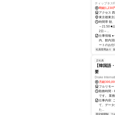
ティップネスFA
時給1,230
アクセス 
東京都東京
時間帯 朝、
～21:50 
2日～...
仕事情報 
内、館内清
ートのお仕
社員登用あり
正社員
【韓国語・
要
Drake Internat
月給300,0
フルリモー
勤務時間・
です。 業務
仕事内容:
て、データ
た...
固定時間制
フ