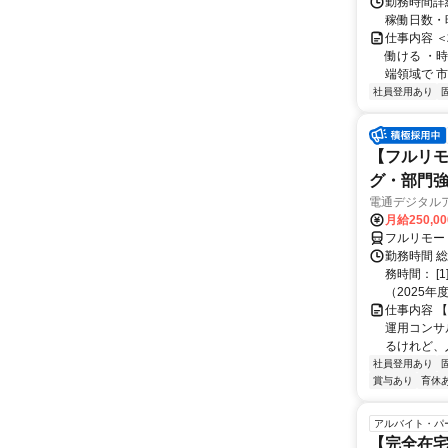
勤務時間詳細
稼働日数・
仕事内容 
働ける ・時
端領域で 市
社員登用あり
【フルリモ
グ・部門
電通デジタル
月給250,0
フルリモー
勤務時間 
務時間： [
（2025年
仕事内容 
運用コンサ
るけれど、
社員登用あり
賞与あり
育休
アルバイト・パ
【完全在