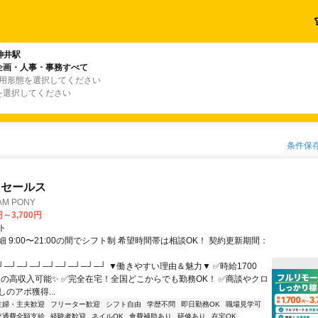
神井駅
企画・人事・事務すべて
雇用形態を選択してください
を選択してください
条件保
ドセールス
M PONY
円～3,700円
ト
 9:00〜21:00の間でシフト制 希望時間帯は相談OK！ 契約更新期間：
┘─┘─┘─┘─┘─┘─┘─┘─┘ ▼働きやすい理由＆魅力▼ ✅時給1700
0円の高収入可能✨ ✅完全在宅！全国どこからでも勤務OK！ ✅商談やクロ
のアポ獲得...
主婦・主夫歓迎
フリーター歓迎
シフト自由
学歴不問
即日勤務OK
職場見学可
交通費全額支給
経験者歓迎
ネイルOK
食費補助あり
研修あり
在宅OK