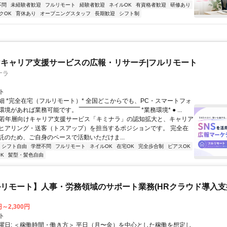
不問
未経験者歓迎
フルリモート
経験者歓迎
ネイルOK
有資格者歓迎
研修あり
クOK
育休あり
オープニングスタッフ
長期歓迎
シフト制
キャリア支援サービスの広報・リサーチ|フルリモート
ナラ
ト
細 *完全在宅（フルリモート）* 全国どこからでも、PC・スマートフォ
れば業務可能です。 ‾‾‾‾‾‾‾‾‾‾‾‾‾‾‾‾‾‾‾‾‾‾‾‾‾‾‾‾‾‾ *業務環境* ● ...
✨若年層向けキャリア支援サービス「キミナラ」の認知拡大と、キャリア
ヒアリング・送客（トスアップ）を担当するポジションです。 完全在
託のため、ご自身のペースで活動いただけま...
シフト自由
学歴不問
フルリモート
ネイルOK
在宅OK
完全歩合制
ピアスOK
K
髪型・髪色自由
リモート】人事・労務領域のサポート業務(HRクラウド導入支
円～2,300円
ト
曜日: ＜稼働時間・働き方＞ 平日（月〜金）を中心とした稼働を想定し