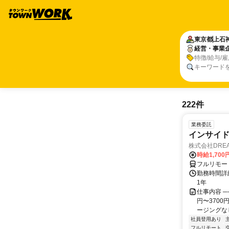
東京都
上石
経営・事業
特徴/給与/
キーワード
222件
業務委託
インサイ
株式会社DREA
時給1,700
フルリモー
勤務時間詳細
1年
仕事内容 ─
円〜370
ージングなし
社員登用あり
フルリモート