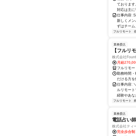
ております。
対応は主に平
仕事内容:
新しくメン
ずはチーム
フルリモート
業務委託
【フルリモ
株式会社Fount
月給270,0
フルリモー
勤務時間・
だける方を
仕事内容:
ルリモート
経験やあな
フルリモート
業務委託
電話占い師
株式会社ティ
完全歩合制