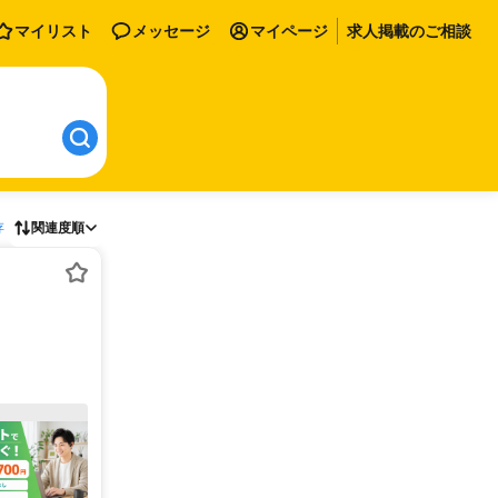
マイリスト
メッセージ
マイページ
求人掲載のご相談
存
関連度順