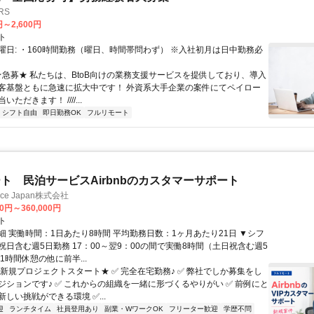
RS
円～2,600円
ト
曜日: ・160時間勤務（曜日、時間帯問わず） ※入社初月は日中勤務必
 ★急募★ 私たちは、BtoB向けの業務支援サービスを提供しており、導入
客基盤ともに急速に拡大中です！ 外資系大手企業の案件にてペイロー
ただきます！ ////...
シフト自由
即日勤務OK
フルリモート
ト 民泊サービスAirbnbのカスタマーサポート
ance Japan株式会社
00円～360,000円
ト
細 実働時間：1日あたり8時間 平均勤務日数：1ヶ月あたり21日 ▼シフ
祝日含む週5日勤務 17：00～翌9：00の間で実働8時間（土日祝含む週5
1時間休憩の他に前半...
★新規プロジェクトスタート★ ✅ 完全在宅勤務♪ ✅ 弊社でしか募集をし
ジションです♪ ✅ これからの組織を一緒に形づくるやりがい ✅ 前例にと
しい挑戦ができる環境 ✅...
迎
ランチタイム
社員登用あり
副業・WワークOK
フリーター歓迎
学歴不問