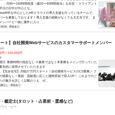
 ・月80〜160時間程度（週20〜40時間相当）を目安 ・クライアント
日の日中が中心とな...
 SmartHRを中心としたHRクラウドの導入支援を行っているチームで、
バーを募集しております！導入支援の経験がなくても大丈夫です。 ま
メンバーと一緒に案件に入り、...
在宅OK
昇給あり
ート】自社開発Webサービスのカスタマーサポートメンバー
ain
00円～320,000円
ト
曜日: 業務時間の指定なし ※兼業ではなく本業務をメインで行っていた
優先的に採用させていただきます
 ＼ 【完全在宅】月額27万円スタート！自社開発サービスのCS業務／ フ
で残業なし！業績・貢献度に応じた随時昇給で収入UP！ これまでのご
たの魅力を詳しく記載のうえ、ぜ...
残業なし
昇給あり
・鑑定士(タロット・占星術・霊感など)
ーワイ・ピー