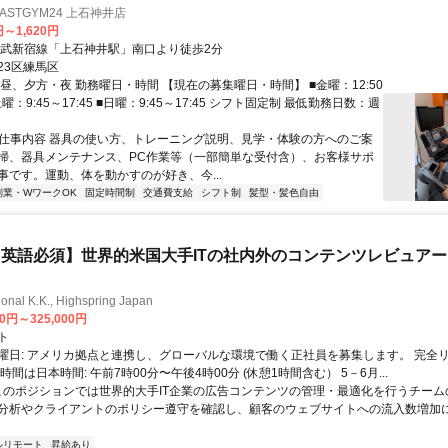
STGYM24 上石神井店
円～1,620円
西武新宿線「上石神井駅」南口より徒歩2分
23区練馬区
昼、夕方・夜 勤務曜日・時間 【現在の募集曜日・時間】 ■金曜：12:50
■土曜：9:45～17:45 ■日曜：9:45～17:45 シフト固定制 最低勤務日数：週
● 仕事内容 器具の使い方、トレーニング説明、見学・体験の方へのご案
掃、器具メンテナンス、PC作業等（一部簡単な受付含）、お客様サポ
事です。運動、体を動かすのが好き、今...
副業・WワークOK
固定時間制
交通費支給
シフト制
髪型・髪色自由
英語必須】世界的米国大手ITの社内外のコンテンツレビュア
ional K.K., Highspring Japan
00円～325,000円
ト
曜日: アメリカ拠点と連携し、グローバルな環境で働く正社員を募集します。 完全
時間は日本時間: 午前7時00分〜午後4時00分 (休憩1時間含む） 5－6月...
 このポジションでは世界的大手IT企業の広告コンテンツの管理・最適化を行うチー
分析やクライアントのポリシー遵守を確認し、顧客のウェブサイトへの流入数増加
ルリモート
昇給あり