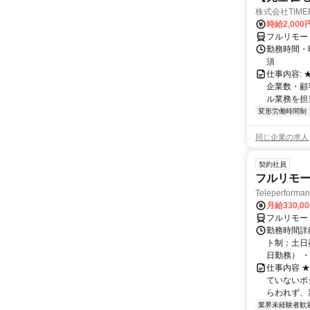
株式会社TIME
時給2,000
フルリモー
勤務時間・
須
仕事内容:
企業数・顧
ル業務を担当い
変形労働時間制
同じ企業の求人
契約社員
フルリモー
Teleperform
月給330,0
フルリモー
勤務時間詳
ト制：土日
日勤務） ・
仕事内容 
ていないポ
らわれず、新
業界未経験者歓