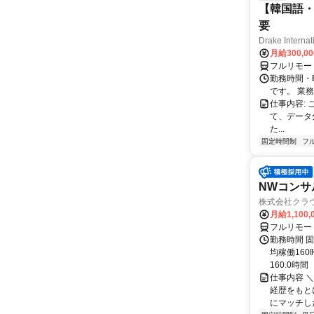
【韓国語・
要
Drake Internat
月給300,0
フルリモー
勤務時間・
です。 業務
仕事内容:
て、データ
た...
固定時間制
フ
NWコンサ
株式会社クラ
月給1,100,
フルリモー
勤務時間 固
均稼働16
160.0時間
仕事内容 
経歴をもと
にマッチし