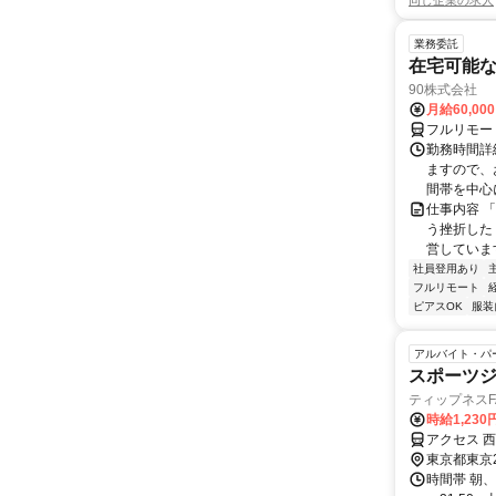
同じ企業の求人
業務委託
在宅可能
90株式会社
月給60,00
フルリモー
勤務時間詳
ますので、お
間帯を中心に
仕事内容 
う挫折したく
営しています
社員登用あり
フルリモート
ピアスOK
服装
アルバイト・パ
スポーツ
ティップネスFA
時給1,230
アクセス 
東京都東京
時間帯 朝、