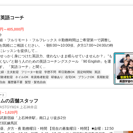
な英語コーチ
0円～405,000円
ト
細 ・フルリモート・フルフレックス ※勤務時間はご希望第一で調整し
気軽にご相談ください。 ・朝6:00〜10:00頃、夕方17:00〜24:00の時
レッスンを提供して...
「せっかく身につけた英語力、使わないまま眠らせていませんか？」 “も
ない”と願う人のための英語コーチングスクール 「90 English」を運
。 「英語コーチ」と聞く...
主婦・主夫歓迎
フリーター歓迎
学歴不問
即日勤務OK
固定時間制
英語
経験者歓迎
ネイルOK
有資格者歓迎
研修あり
在宅OK
ブランクOK
長期歓迎
自由
履歴書不要
髪型・髪色自由
ート
ジムの店舗スタッフ
STGYM24 上石神井店
円～1,620円
西武新宿線「上石神井駅」南口より徒歩2分
23区練馬区
昼、夕方・夜 勤務曜日・時間 【現在の募集曜日・時間】 ■金曜：12:50