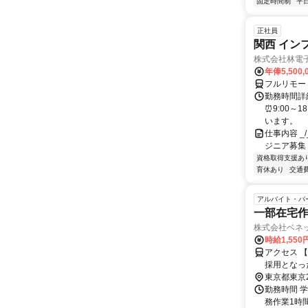
固定時間制
平
正社員
関西 イン
株式会社林電
年俸5,500,
フルリモー
勤務時間詳細
⏰9:00～
います。
仕事内容 _/_
ジニア募集
資格取得支援あ
育休あり
交通
アルバイト・パ
一部在宅作
株式会社ベネ
時給1,55
アクセス 
採用となっ
担当いただ
東京都東京
し、無理の
勤務時間 学
ます。＞
務作業1時