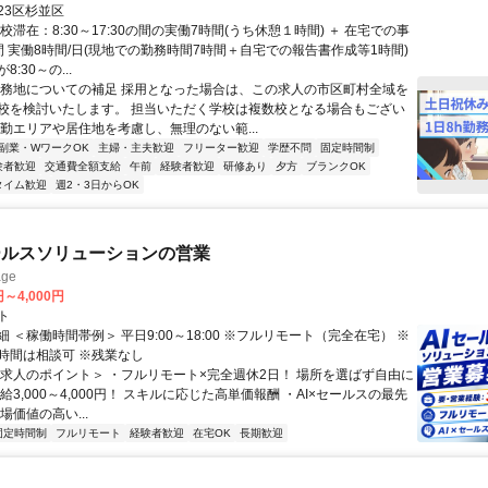
く学校は複数校となる場合もございますが、通勤エリアや居住地を考慮
23区杉並区
ない範囲でご勤務いただけるよう、最終的にはご相談の上で決定いたし
校滞在：8:30～17:30の間の実働7時間(うち休憩１時間) ＋ 在宅での事
間 実働8時間/日(現地での勤務時間7時間＋自宅での報告書作成等1時間)
:30～の...
勤務地についての補足 採用となった場合は、この求人の市区町村全域を
校を検討いたします。 担当いただく学校は複数校となる場合もござい
通勤エリアや居住地を考慮し、無理のない範...
副業・WワークOK
主婦・主夫歓迎
フリーター歓迎
学歴不問
固定時間制
験者歓迎
交通費全額支給
午前
経験者歓迎
研修あり
夕方
ブランクOK
タイム歓迎
週2・3日からOK
ールスソリューションの営業
ge
円～4,000円
ト
 ＜稼働時間帯例＞ 平日9:00～18:00 ※フルリモート（完全在宅） ※
時間は相談可 ※残業なし
＜求人のポイント＞ ・フルリモート×完全週休2日！ 場所を選ばず自由に
給3,000～4,000円！ スキルに応じた高単価報酬 ・AI×セールスの最先
場価値の高い...
固定時間制
フルリモート
経験者歓迎
在宅OK
長期歓迎