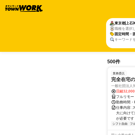
東京都
上石
職種を選択
固定時間・
キーワード
500件
業務委託
完全在宅
一般社団法人
日給32,00
フルリモー
勤務時間・曜
仕事内容:
大に向けて
が必要です！
シフト自由
フ