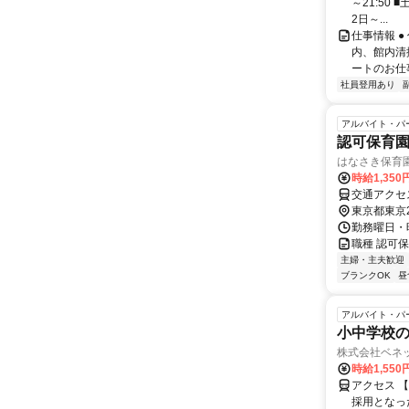
～21:50 
2日～...
仕事情報 
内、館内清
ートのお仕
社員登用あり
アルバイト・パ
認可保育
はなさき保育
時給1,350
交通アクセ
東京都東京
勤務曜日・時
職種 認可
主婦・主夫歓迎
ブランクOK
昼
アルバイト・パ
小中学校の
株式会社ベネ
時給1,55
アクセス 
採用となっ