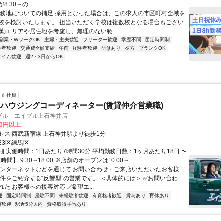
:30～の...
勤務地についての補足 採用となった場合は、この求人の市区町村全域を
校を検討いたします。 担当いただく学校は複数校となる場合もござい
通勤エリアや居住地を考慮し、無理のない範...
副業・WワークOK
主婦・主夫歓迎
フリーター歓迎
学歴不問
固定時間制
験者歓迎
交通費全額支給
午前
経験者歓迎
研修あり
夕方
ブランクOK
タイム歓迎
週2・3日からOK
正社員
ハウジングコーディネーター(賃貸仲介営業職)
ブル エイブル上石神井店
20円以上
セス 西武新宿線 上石神井駅より徒歩1分
23区練馬区
細 実働時間：1日あたり7時間30分 平均勤務日数：1ヶ月あたり18日 〜
時間】 9:30～18:00 ※店舗のオープンは10:00～
インターネットなどを通じて お問い合わせ・ご来店いただいたお客様
物件をご紹介する“反響型”の営業です。 ＜具体的には＞ ✅お問い合わ
た お客様への接客対応 ✅希望エ...
迎
固定時間制
経験不問
未経験者歓迎
有資格者歓迎
賞与あり
育休あり
期歓迎
駅近5分以内
資格取得手当あり