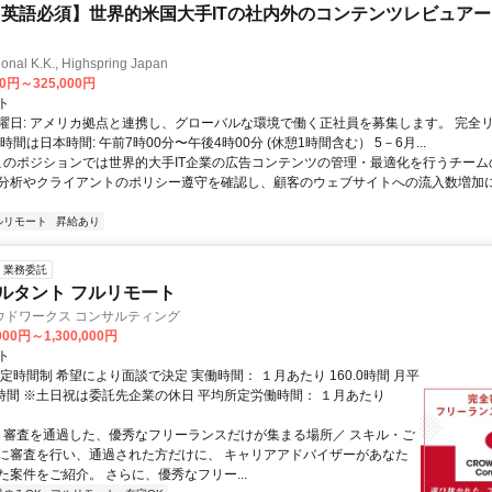
英語必須】世界的米国大手ITの社内外のコンテンツレビュア
ional K.K., Highspring Japan
00円～325,000円
ト
曜日: アメリカ拠点と連携し、グローバルな環境で働く正社員を募集します。 完全
時間は日本時間: 午前7時00分〜午後4時00分 (休憩1時間含む） 5－6月...
 このポジションでは世界的大手IT企業の広告コンテンツの管理・最適化を行うチー
分析やクライアントのポリシー遵守を確認し、顧客のウェブサイトへの流入数増加
ルリモート
昇給あり
業務委託
ルタント フルリモート
ウドワークス コンサルティング
000円～1,300,000円
ト
定時間制 希望により面談で決定 実働時間： １月あたり 160.0時間 月平
0時間 ※土日祝は委託先企業の休日 平均所定労働時間： １月あたり
＼ 審査を通過した、優秀なフリーランスだけが集まる場所／ スキル・ご
に審査を行い、通過された方だけに、 キャリアアドバイザーがあなた
た案件をご紹介。 さらに、優秀なフリー...