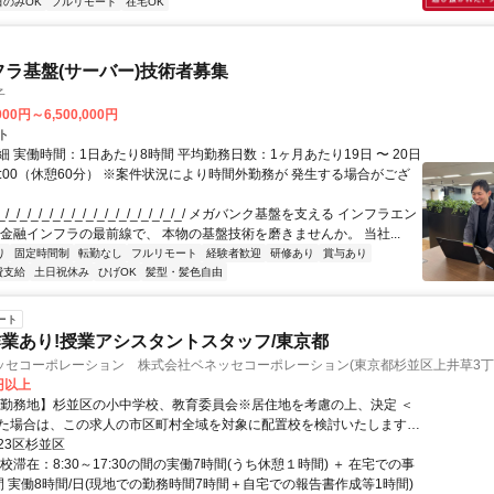
日のみOK
フルリモート
在宅OK
フラ基盤(サーバー)技術者募集
子
000円～6,500,000円
ト
 実働時間：1日あたり8時間 平均勤務日数：1ヶ月あたり19日 〜 20日
18:00（休憩60分） ※案件状況により時間外勤務が 発生する場合がござ
/_/_/_/_/_/_/_/_/_/_/_/_/_/_/_/_/ メガバンク基盤を支える インフラエン
 金融インフラの最前線で、 本物の基盤技術を磨きませんか。 当社...
り
固定時間制
転勤なし
フルリモート
経験者歓迎
研修あり
賞与あり
費支給
土日祝休み
ひげOK
髪型・髪色自由
ート
業あり!授業アシスタントスタッフ/東京都
ッセコーポレーション 株式会社ベネッセコーポレーション(東京都杉並区上井草3丁
0円以上
【勤務地】杉並区の小中学校、教育委員会※居住地を考慮の上、決定 ＜
た場合は、この求人の市区町村全域を対象に配置校を検討いたします。
く学校は複数校となる場合もございますが、通勤エリアや居住地を考慮
23区杉並区
ない範囲でご勤務いただけるよう、最終的にはご相談の上で決定いたし
校滞在：8:30～17:30の間の実働7時間(うち休憩１時間) ＋ 在宅での事
間 実働8時間/日(現地での勤務時間7時間＋自宅での報告書作成等1時間)