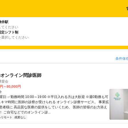
神井駅
してください
固定シフト制
を選択してください
条件保
のオンライン問診医師
博愛会
0円～80,000円
ト
日: ✅勤務時間 10:00～19:00 ※平日入れる方は大歓迎 ※週0勤務も可
 スキマ時間に医師の診察が受けられる オンライン診療サービス。 事業拡
患者様に 高品質な医療の提供をしていくため、 医師の皆様のお力添え
 ご自宅などでのオンライン診...
ルリモート
残業なし