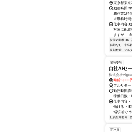
担当いただ
東京都東京
し、無理の
勤務時間 学
ます。＞
務作業1時
※勤務時間が8
仕事内容 
対象に配置
ますが、 
扶養内勤務OK
転勤なし
未経
長期歓迎
フル
業務委託
自社AIセ
株式会社Algoa
時給3,000
フルリモー
勤務時間詳細
稼働日数・
仕事内容 
働ける ・時
端領域で 市
社員登用あり
正社員