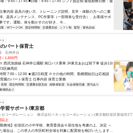
■土曜：9:45～17:45 ■日曜：9:45～17:45 シフト固定制 最低勤務日数：週
● 仕事内容 器具の使い方、トレーニング説明、見学・体験の方へのご案
掃、器具メンテナンス、PC作業等（一部簡単な受付含）、お客様サポ
事です。運動、体を動かすのが好き、今...
副業・WワークOK
固定時間制
交通費支給
シフト制
髪型・髪色自由
ート
園のパート保育士
園 石神井台
円～1,800円
ス 西武池袋線 石神井公園駅 南口バス乗車 JA東京あおば前下車 徒歩1分
23区練馬区
間 7:00～12:00 ★週2日程度 ※その他の時間、勤務開始日は応相談
保育園のパート保育士 仕事内容 保育士業務
長期
固定時間制
交通費全額支給
経験者歓迎
社会保険完備
賞与あり
食補助あり
ート
学習サポート/東京都
ッセコーポレーション 株式会社ベネッセコーポレーション(東京都杉並区善福寺3丁
0円以上
【勤務地】杉並区の小中学校、教育委員会※居住地を考慮の上、決定 ＜
た場合は、この求人の市区町村全域を対象に配置校を検討いたします。