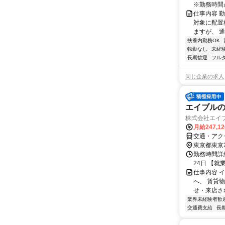
※勤務時間が8
仕事内容 
対象に配置
ますが、 
扶養内勤務OK
転勤なし
未経
長期歓迎
フル
同じ企業の求人
エイブルの
株式会社エイ
月給247,1
交通・アク
東京都東京
勤務時間詳
24日 【就業
仕事内容 
へ、 賃貸
せ・来店され
業界未経験者歓
交通費支給
長