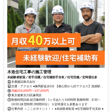
木造住宅工事の施工管理
未経験者歓迎／若手活躍／住宅補助手当有／社宅完備／定時退社多
末廣建設株式会社
交通・アクセス ●練馬駅徒歩5分 【都心部から好アクセス】池袋駅電
車10分、新宿駅電車16分
月給254,000円～437,000円
東京都東京23区練馬区
勤務時間詳細 総労働時間：1ヶ月あたり160時間 勤務時間：8:30～
18:00 (休憩時間 2時間00分） ※定時退社も多数あります
仕事内容 ＜ここがポイント！＞ ●未経験者歓迎 ●住宅補助手当支給 ●