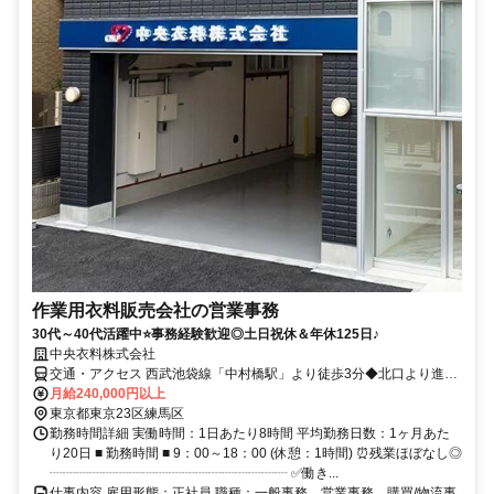
作業用衣料販売会社の営業事務
30代～40代活躍中⭐事務経験歓迎◎土日祝休＆年休125日♪
中央衣料株式会社
交通・アクセス 西武池袋線「中村橋駅」より徒歩3分◆北口より進
み、二つ目の十字路を曲がって、まっすぐ進むと「中央衣料株式会
月給240,000円以上
社」の看板がすぐ見えますよ♪
東京都東京23区練馬区
勤務時間詳細 実働時間：1日あたり8時間 平均勤務日数：1ヶ月あた
り20日 ■ 勤務時間 ■ 9：00～18：00 (休憩：1時間) ⏰残業ほぼなし◎
┈┈┈┈┈┈┈┈┈┈┈┈┈┈┈┈┈┈ ✅働き...
仕事内容 雇用形態：正社員 職種：一般事務、営業事務、購買/物流事