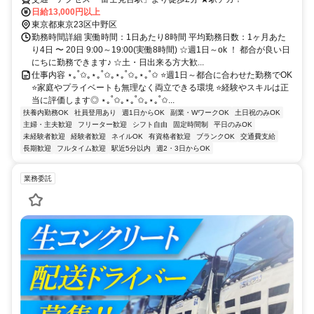
日給13,000円以上
東京都東京23区中野区
勤務時間詳細 実働時間：1日あたり8時間 平均勤務日数：1ヶ月あた
り4日 〜 20日 9:00～19:00(実働8時間) ☆週1日～ok ！ 都合が良い日
にちに勤務できます♪ ☆土・日出来る方大歓...
仕事内容 ⋆｡˚✩｡⋆｡˚✩｡⋆｡˚✩｡⋆｡˚✩ ⭐週1日～都合に合わせた勤務でOK
⭐家庭やプライベートも無理なく両立できる環境 ⭐経験やスキルは正
当に評価します◎ ⋆｡˚✩｡⋆｡˚✩｡⋆｡˚✩...
扶養内勤務OK
社員登用あり
週1日からOK
副業・WワークOK
土日祝のみOK
主婦・主夫歓迎
フリーター歓迎
シフト自由
固定時間制
平日のみOK
未経験者歓迎
経験者歓迎
ネイルOK
有資格者歓迎
ブランクOK
交通費支給
長期歓迎
フルタイム歓迎
駅近5分以内
週2・3日からOK
業務委託