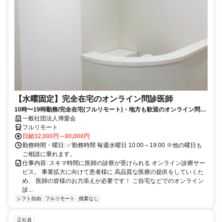
【水曜固定】完全在宅のオンライン問診医師
10時〜19時勤務/完全在宅(フルリモート)・地方も歓迎のオンライン問診
業務
一般社団法人博愛会
フルリモート
日給32,000円～80,000円
勤務時間・曜日: ✅勤務時間 毎週水曜日 10:00～19:00 ※他の曜日も
ご相談に乗れます。
仕事内容: スキマ時間に医師の診察が受けられる オンライン診療サー
ビス。 事業拡大に向けて患者様に 高品質な医療の提供をしていくた
め、 医師の皆様のお力添えが必要です！ ご自宅などでのオンライン
診...
シフト自由
フルリモート
残業なし
正社員