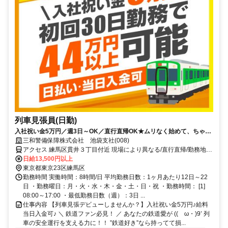
列車見張員(日勤)
入社祝い金5万円／週3日～OK／直行直帰OK★ムリなく始めて、ちゃん
と稼げる警備。
三和警備保障株式会社 池袋支社(008)
アクセス 練馬区貫井３丁目付近 現場により異なる/直行直帰/勤務地相
談可 ■電話面接■来社不要■即日勤務
日給13,500円以上
東京都東京23区練馬区
勤務時間 実働時間：8時間/日 平均勤務日数：1ヶ月あたり12日～22
日 ・勤務曜日：月・火・水・木・金・土・日・祝 ・勤務時間： [1]
08:00～17:00 ・最低勤務日数（週）：3日 ...
仕事内容 【列車見張デビューしませんか？】入社祝い金5万円♪給料
当日入金可♪ ＼ 鉄道ファン必見！ ／ あなたの鉄道愛が ((ゝω・)9’ 列
車の安全運行を支える力に！！ ”鉄道好き”なら持ってて損...