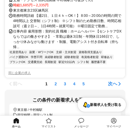
交通・アクセス 西武池袋線 中村橋駅から徒歩で3分
時給1,685円～2,335円
東京都東京23区練馬区
勤務時間詳細 【週2日、１日４ｈ～OK！】 8:00～20:00の時間の間で
4時間以上 交替制（シフト制） ※シフト制のため勤務日数、時間応相
談可（週２日～、1日4時間～就業可能） ※曜日固定で勤務...
仕事内容 雇用形態：契約社員 職種：ホームヘルパー 【セントケアDX
ならではの働きやすさ】 ・常勤は週休3日制・年間休日166日で、し
っかり休みながら働けます ・制服、電動アシスト付き自転車（持ち
帰...
社員登用あり
副業・WワークOK
主婦・主夫歓迎
資格取得支援あり
バイク通勤OK
学歴不問
未経験者歓迎
経験者歓迎
有資格者歓迎
研修あり
ブランクOK
交通費支給
長期歓迎
駅近5分以内
シフト制
履歴書不要
同じ企業の求人
前へ
次へ
1
2
3
4
5
この条件の新着求人を受け取る
新着求人を受け取る
東京都 / 中村橋駅
固定時間・固定シフト制
「LINEで受け取る」では、新着求人のほか、おすすめ情報なども配信しま
ホーム
マイリスト
メッセージ
マイページ
す。
詳しくはこちら