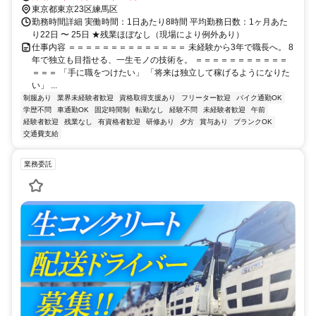
東京都東京23区練馬区
勤務時間詳細 実働時間：1日あたり8時間 平均勤務日数：1ヶ月あた
り22日 〜 25日 ★残業ほぼなし（現場により例外あり）
仕事内容 ＝＝＝＝＝＝＝＝＝＝＝＝＝＝ 未経験から3年で職長へ。 8
年で独立も目指せる、一生モノの技術を。 ＝＝＝＝＝＝＝＝＝＝＝
＝＝＝ 「手に職をつけたい」 「将来は独立して稼げるようになりた
い」 ...
制服あり
業界未経験者歓迎
資格取得支援あり
フリーター歓迎
バイク通勤OK
学歴不問
車通勤OK
固定時間制
転勤なし
経験不問
未経験者歓迎
午前
経験者歓迎
残業なし
有資格者歓迎
研修あり
夕方
賞与あり
ブランクOK
交通費支給
業務委託