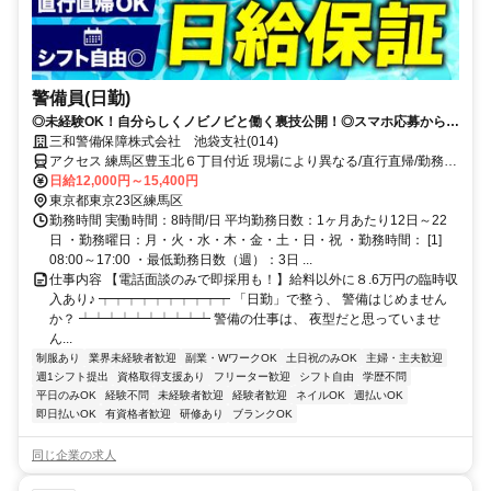
警備員(日勤)
◎未経験OK！自分らしくノビノビと働く裏技公開！◎スマホ応募から電
話面接で最短15分で内定！
三和警備保障株式会社 池袋支社(014)
アクセス 練馬区豊玉北６丁目付近 現場により異なる/直行直帰/勤務地
相談可 ■電話面接■来社不要■即日勤務
日給12,000円～15,400円
東京都東京23区練馬区
勤務時間 実働時間：8時間/日 平均勤務日数：1ヶ月あたり12日～22
日 ・勤務曜日：月・火・水・木・金・土・日・祝 ・勤務時間： [1]
08:00～17:00 ・最低勤務日数（週）：3日 ...
仕事内容 【電話面談のみで即採用も！】給料以外に８.6万円の臨時収
入あり♪ ┯┯┯┯┯┯┯┯┯┯ 「日勤」で整う、 警備はじめません
か？ ┷┷┷┷┷┷┷┷┷┷ 警備の仕事は、 夜型だと思っていませ
ん...
制服あり
業界未経験者歓迎
副業・WワークOK
土日祝のみOK
主婦・主夫歓迎
週1シフト提出
資格取得支援あり
フリーター歓迎
シフト自由
学歴不問
平日のみOK
経験不問
未経験者歓迎
経験者歓迎
ネイルOK
週払いOK
即日払いOK
有資格者歓迎
研修あり
ブランクOK
同じ企業の求人