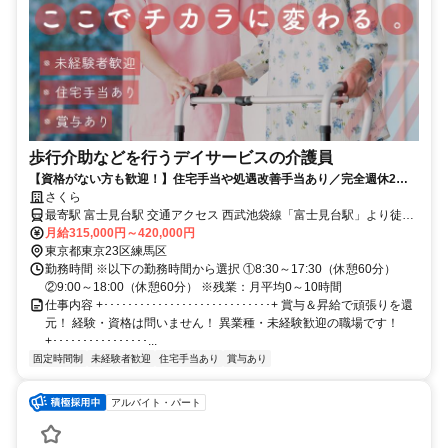
歩行介助などを行うデイサービスの介護員
【資格がない方も歓迎！】住宅手当や処遇改善手当あり／完全週休2日
制／！残業月10時間以下／賞与あり
さくら
最寄駅 富士見台駅 交通アクセス 西武池袋線「富士見台駅」より徒歩
月給315,000円～420,000円
13分 ※車通勤OK ※駐車場無料 ※転勤なし
東京都東京23区練馬区
勤務時間 ※以下の勤務時間から選択 ①8:30～17:30（休憩60分）
②9:00～18:00（休憩60分） ※残業：月平均0～10時間
仕事内容 +････････････････････････････+ 賞与＆昇給で頑張りを還
元！ 経験・資格は問いません！ 異業種・未経験歓迎の職場です！
+････････････････...
固定時間制
未経験者歓迎
住宅手当あり
賞与あり
アルバイト・パート