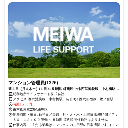
マンション管理員(1326)
週４日（月火木土）/１日４.５時間/ 練馬区中村/西武池袋線 中村橋駅
徒歩9分/分譲マンションの管理員募集
明和地所ライフサポート株式会社
アクセス: 西武池袋線 中村橋駅 徒歩9分 西武新宿線 鷺ノ宮駅
徒歩14分
時給1,230円
東京都東京23区練馬区
勤務時間・曜日: 勤務日／毎週 月・火・木・土曜日 勤務時間／７：
３０－１２：００ 実働４.５時間 原則時間外勤務はありません
仕事内容: ・主たる業務はマンション内共用部の日常清掃です （エン