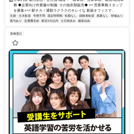
務 ◆企業向け作業服や制服･その他衣類販売◆ >> 営業事務スタッフ
を募集⭐<< 駅チカ！通勤ラクラクのキレイな 新築オフィスで...
主婦・主夫歓迎
学歴不問
固定時間制
転勤なし
経験者歓迎
残業なし
研修あり
賞与あり
交通費支給
駅近5分以内
土日祝休み
服装自由
業務委託