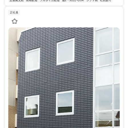
交通費支給
長期歓迎
フルタイム歓迎
週2・3日からOK
シフト制
社割あり
正社員