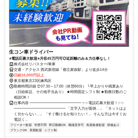
生コン車ドライバー
⭐電話応募大歓迎⭐月収45万円可◎近距離のみ＆力仕事なし！
株式会社リバスター/車庫
交通・アクセス 西武新宿線「都立家政駅」より徒歩14分
日給16,000円以上
東京都東京23区練馬区
勤務時間詳細 ⏰07:30～17:00（休憩60分） └早上がりや残業あり
（日給保証、その他手当あり） ★時間固定シフト制 ★勤務日数のご
相談OK！
仕事内容 ━━━━━━━━━━━━━━ ✨✨電話応募大歓迎！✨✨
━━━━━━━━━━━━━━ 「文字入力が面倒…」 「ネットはよ
く分からない…」 「すぐ働けるか知りたい！」 そんな方は今すぐお
電話く...
フリーター歓迎
学歴不問
即日勤務OK
職場見学可
有資格者歓迎
研修あり
ブランクOK
長期歓迎
シフト制