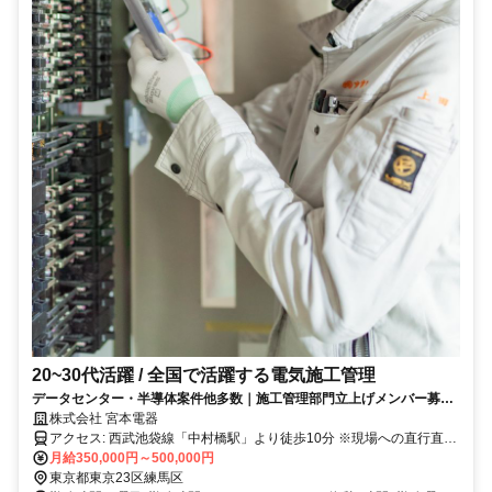
20~30代活躍 / 全国で活躍する電気施工管理
データセンター・半導体案件他多数｜施工管理部門立上げメンバー募集/
年収1000万円も目指せる好待遇！家賃補助やジムの年会費無料などの福
株式会社 宮本電器
利厚生充実！
アクセス: 西武池袋線「中村橋駅」より徒歩10分 ※現場への直行直帰
月給350,000円～500,000円
可能 ※社用車貸与あり
東京都東京23区練馬区