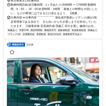
東京都東京23区練馬区
勤務時間詳細 総労働時間：1ヶ月あたり160時間 〜 176時間 勤務時
間：9：00 ～ 18：00 休憩時間：1時間 「家族との時間を大切にした
い」 などの希望にはできるだけ添えるよう、 【残業...
仕事内容 ⏩仕事内容 ￣￣￣￣￣￣ 旭化成不動産レジデンス(株)の指
定管理者である当社で、 立ち合いから引き渡しまでを担当していた
だきます。 ①顧客折衝 ②見積作成 ③施工 ④引き渡し 修繕のお仕...
制服あり
学歴不問
固定時間制
職場見学可
経験者歓迎
有資格者歓迎
研修あり
ブランクOK
交通費支給
長期歓迎
駅近5分以内
資格取得手当あり
正社員