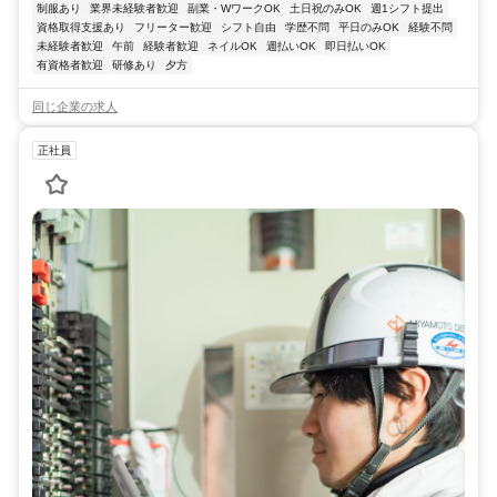
制服あり
業界未経験者歓迎
副業・WワークOK
土日祝のみOK
週1シフト提出
資格取得支援あり
フリーター歓迎
シフト自由
学歴不問
平日のみOK
経験不問
未経験者歓迎
午前
経験者歓迎
ネイルOK
週払いOK
即日払いOK
有資格者歓迎
研修あり
夕方
同じ企業の求人
正社員