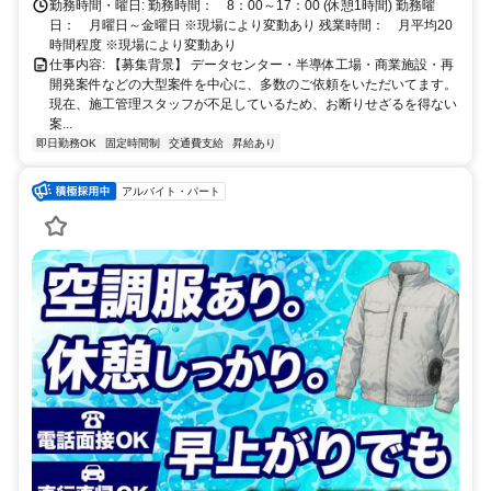
勤務時間・曜日: 勤務時間： 8：00～17：00 (休憩1時間) 勤務曜
日： 月曜日～金曜日 ※現場により変動あり 残業時間： 月平均20
時間程度 ※現場により変動あり
仕事内容: 【募集背景】 データセンター・半導体工場・商業施設・再
開発案件などの大型案件を中心に、多数のご依頼をいただいてます。
現在、施工管理スタッフが不足しているため、お断りせざるを得ない
案...
即日勤務OK
固定時間制
交通費支給
昇給あり
アルバイト・パート