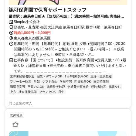
認可保育園で保育サポートスタッフ
最寄駅：練馬春日町★【短期応相談！】週20時間～相談可能♪実務経験
不問♪高収入の保育士さん♪
Simple株式会社
勤務地・最寄駅 都営大江戸線 練馬春日町駅 最寄り駅：練馬春日町
時給1,800円～2,000円
東京都東京23区練馬区
勤務時間・期間 【勤務時間】 朝勤 昼勤 夕勤 ●開園時間 7:00～20:30
開園時間のうち1日5時間～ご相談ください♪ （週20時間～） ※残業
は基本的にありません！ ※時短・早番希望・遅...
仕事内容 【園について】 ●施設形態：認可保育園 ●定員人数：80 ●最
寄り駅：練馬春日町 ●担当年齢：※応募後ご質問いただけますと幸い
です。 ＿＿＿＿＿＿＿＿＿＿＿＿＿＿＿＿＿＿＿＿＿ ...
業界未経験者歓迎
副業・WワークOK
1日4時間以内OK
主婦・主夫歓迎
フリーター歓迎
早朝
シフト自由
学歴不問
即日勤務OK
固定時間制
職場見学可
平日のみOK
未経験者歓迎
交通費全額支給
経験者歓迎
残業なし
夕方
社会保険完備
ブランクOK
日中
同じ企業の求人
契約社員