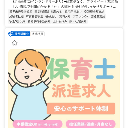
社宅完備(コインランドリーあり) ●残業少なく、プライベート充実 新
しい環境で手間がかかる「住」の部分を 会社がしっかりサポート...
業界未経験者歓迎
固定時間制
転勤なし
住宅手当あり
交通費全額支給
経験者歓迎
有資格者歓迎
研修あり
賞与あり
ブランクOK
交通費支給
駅近5分以内
資格取得手当あり
土日祝休み
寮・社宅あり
派遣社員