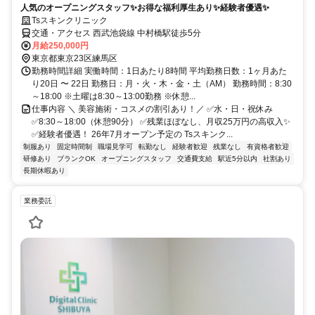
人気のオープニングスタッフ✨お得な福利厚生あり✨経験者優遇✨
Tsスキンクリニック
交通・アクセス 西武池袋線 中村橋駅徒歩5分
月給250,000円
東京都東京23区練馬区
勤務時間詳細 実働時間：1日あたり8時間 平均勤務日数：1ヶ月あた
り20日 〜 22日 勤務日：月・火・木・金・土（AM） 勤務時間：8:30
～18:00 ※土曜は8:30～13:00勤務 ※休憩...
仕事内容 ＼ 美容施術・コスメの割引あり！／ ✅水・日・祝休み
✅8:30～18:00（休憩90分） ✅残業ほぼなし、月収25万円の高収入✨
✅経験者優遇！ 26年7月オープン予定の Tsスキンク...
制服あり
固定時間制
職場見学可
転勤なし
経験者歓迎
残業なし
有資格者歓迎
研修あり
ブランクOK
オープニングスタッフ
交通費支給
駅近5分以内
社割あり
長期休暇あり
業務委託