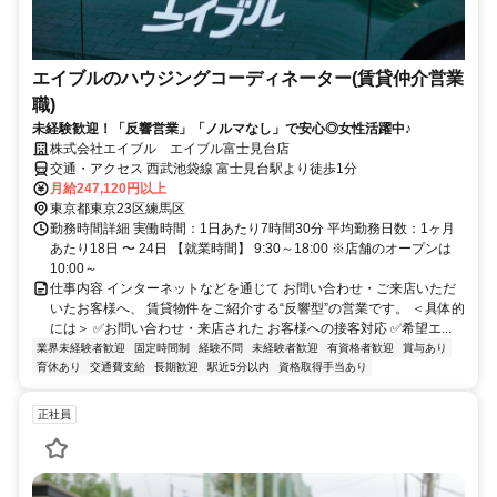
エイブルのハウジングコーディネーター(賃貸仲介営業
職)
未経験歓迎！「反響営業」「ノルマなし」で安心◎女性活躍中♪
株式会社エイブル エイブル富士見台店
交通・アクセス 西武池袋線 富士見台駅より徒歩1分
月給247,120円以上
東京都東京23区練馬区
勤務時間詳細 実働時間：1日あたり7時間30分 平均勤務日数：1ヶ月
あたり18日 〜 24日 【就業時間】 9:30～18:00 ※店舗のオープンは
10:00～
仕事内容 インターネットなどを通じて お問い合わせ・ご来店いただ
いたお客様へ、 賃貸物件をご紹介する“反響型”の営業です。 ＜具体的
には＞ ✅お問い合わせ・来店された お客様への接客対応 ✅希望エ...
業界未経験者歓迎
固定時間制
経験不問
未経験者歓迎
有資格者歓迎
賞与あり
育休あり
交通費支給
長期歓迎
駅近5分以内
資格取得手当あり
正社員