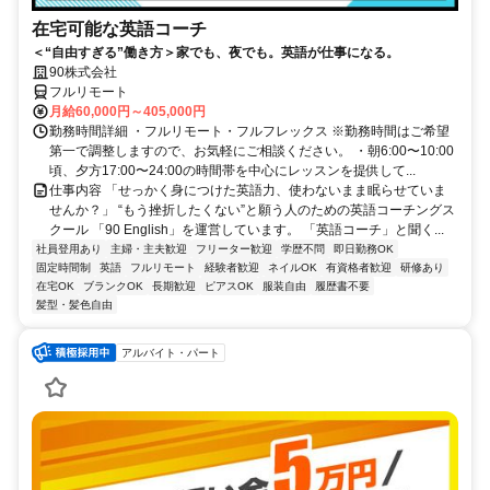
在宅可能な英語コーチ
＜“自由すぎる”働き方＞家でも、夜でも。英語が仕事になる。
90株式会社
フルリモート
月給60,000円～405,000円
勤務時間詳細 ・フルリモート・フルフレックス ※勤務時間はご希望
第一で調整しますので、お気軽にご相談ください。 ・朝6:00〜10:00
頃、夕方17:00〜24:00の時間帯を中心にレッスンを提供して...
仕事内容 「せっかく身につけた英語力、使わないまま眠らせていま
せんか？」 “もう挫折したくない”と願う人のための英語コーチングス
クール 「90 English」を運営しています。 「英語コーチ」と聞く...
社員登用あり
主婦・主夫歓迎
フリーター歓迎
学歴不問
即日勤務OK
固定時間制
英語
フルリモート
経験者歓迎
ネイルOK
有資格者歓迎
研修あり
在宅OK
ブランクOK
長期歓迎
ピアスOK
服装自由
履歴書不要
髪型・髪色自由
アルバイト・パート