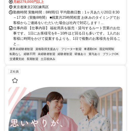
武有楽町線 富士見台南口徒歩約12分、西武豊島線/西武池袋線 豊島園
月給279,000円以上
〔西武線〕徒歩約20分 「中村橋駅」より徒歩7分 ■車通勤可
東京都東京23区練馬区
勤務時間 実働時間：8時間/日 平均勤務日数：1ヶ月あたり20日 8:30
～17:30（実働8時間） ■残業月25時間程度 お休みのタイミングでお
客様からご連絡をいただいた場合は社内で対応します！...
仕事内容 【仕事内容】 福祉用具を販売・貸与するルート営業のお仕
事です。 1日にお客様宅を8～10件ほど回る日も多いです。 1人のお
客様に時間をかけて提案するよりも、1日で複数のお客様先を回るこ
と...
業界未経験者歓迎
資格取得支援あり
フリーター歓迎
車通勤OK
固定時間制
転勤なし
経験不問
未経験者歓迎
経験者歓迎
研修あり
賞与あり
ブランクOK
交通費支給
長期歓迎
土日祝休み
正社員