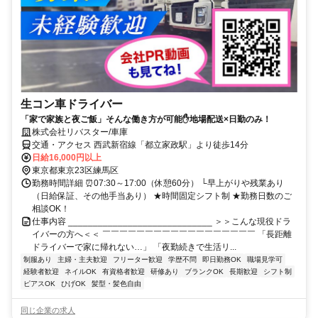
生コン車ドライバー
「家で家族と夜ご飯」そんな働き方が可能✋地場配送×日勤のみ！
株式会社リバスター/車庫
交通・アクセス 西武新宿線「都立家政駅」より徒歩14分
日給16,000円以上
東京都東京23区練馬区
勤務時間詳細 ⏰07:30～17:00（休憩60分） └早上がりや残業あり
（日給保証、その他手当あり） ★時間固定シフト制 ★勤務日数のご
相談OK！
仕事内容 _____________________________ ＞＞こんな現役ドラ
イバーの方へ＜＜ ￣￣￣￣￣￣￣￣￣￣￣￣￣￣￣￣￣￣ 「長距離
ドライバーで家に帰れない…」 「夜勤続きで生活リ...
制服あり
主婦・主夫歓迎
フリーター歓迎
学歴不問
即日勤務OK
職場見学可
経験者歓迎
ネイルOK
有資格者歓迎
研修あり
ブランクOK
長期歓迎
シフト制
ピアスOK
ひげOK
髪型・髪色自由
同じ企業の求人