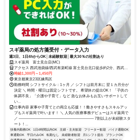
スギ薬局の処方箋受付・データ入力
週3日、1日4hからOK│未経験歓迎│最大30％の社割あり
スギ薬局 富士見台店(MC)
アクセス 西武池袋線/西武有楽町線 富士見台北口徒歩約2分、西武池
袋線/西武有楽町線 中村橋徒歩約13分、西武池袋線/西武有楽町線 練馬
時給1,300円～1,450円
高野台南口徒歩約14分
東京都東京23区練馬区
勤務時間 シフトサイクル：1ヶ月 ／ シフトは前月末に 翌１カ月分が
決定 ＼ 時間・曜日は固定シフトです。 希望休の提出OK！ 「子供の
体調不良」「介護や子育て」など 急なお休みもお互いサポートして
い...
仕事内容 家事や子育てとの両立も応援！！働きやすさもスキルアッ
プもスギ薬局で叶います！ ＼ 人気の医療事務デビューはスギ薬局で
／ ―――――――――――――――――――― 7割以上が未経験スタ
ート！...
扶養内勤務OK
1日4時間以内OK
主婦・主夫歓迎
フリーター歓迎
バイク通勤OK
車通勤OK
平日のみOK
転勤なし
未経験者歓迎
月1シフト提出
ブランクOK