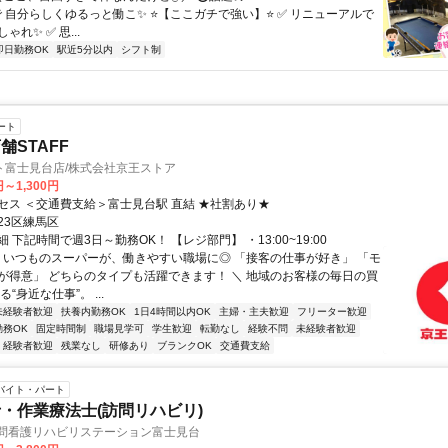
Mで 自分らしくゆるっと働こ✨ ⭐【ここガチで強い】⭐ ✅ リニューアルで
れ✨ ✅ 思...
即日勤務OK
駅近5分以内
シフト制
ート
舗STAFF
ト富士見台店/株式会社京王ストア
円～1,300円
セス ＜交通費支給＞富士見台駅 直結 ★社割あり★
23区練馬区
 下記時間で週3日～勤務OK！ 【レジ部門】 ・13:00~19:00
／ いつものスーパーが、働きやすい職場に◎ 「接客の仕事が好き」 「モ
が得意」 どちらのタイプも活躍できます！ ＼ 地域のお客様の毎日の買
“身近な仕事”。 ...
未経験者歓迎
扶養内勤務OK
1日4時間以内OK
主婦・主夫歓迎
フリーター歓迎
勤務OK
固定時間制
職場見学可
学生歓迎
転勤なし
経験不問
未経験者歓迎
経験者歓迎
残業なし
研修あり
ブランクOK
交通費支給
バイト・パート
・作業療法士(訪問リハビリ)
訪問看護リハビリステーション富士見台