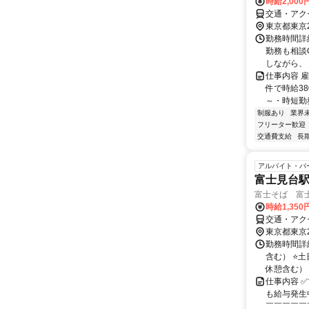
時給2,000
交通・アク
東京都東京
勤務時間詳細
勤務も相談
しながら、 
仕事内容 
件で時給3
～・時短勤務
制服あり
業界
フリーター歓迎
交通費支給
長
アルバイト・パ
富士見台
富士そば 富
時給1,35
交通・アク
東京都東京
勤務時間詳細
含む） ⭐土
休憩含む） の
仕事内容 
も給与発生
￣￣￣￣￣￣