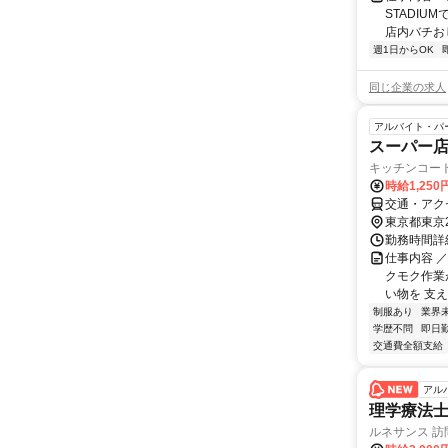
STADIU
店内バチおしゃ
週1日からOK
同じ企業の求人
アルバイト・パ
スーパー店
キッチンコー
時給1,250
交通・アク
東京都東京
勤務時間詳細
仕事内容 
クモク作業
い物を 支える
制服あり
業界
学歴不問
即日
交通費全額支給
アル
理学療法士
ルネサンス 