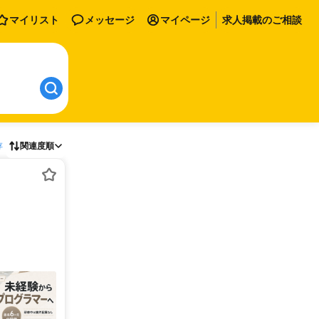
マイリスト
メッセージ
マイページ
求人掲載のご相談
存
関連度順