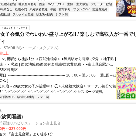
未経験者歓迎
社員登用あり
副業・WワークOK
主婦・主夫歓迎
フリーター歓迎
転勤なし
経験不問
未経験者歓迎
午前
賞与あり
ブランクOK
交通費支給
長期歓迎
フルタイム歓迎
駅近5分以内
シフト制
アルバイト・パート
女子会気分でわいわい盛り上がる!! / 楽しむで高収入が一番でしょ
ディ
'S - STADIUM(ハニーズ・スタジアム)
0円以上
 ＜私鉄 | 西武池袋線/西武有楽町線/西武豊島線＞ ●富士見台駅から
電車で13分 ＜JR | 山手線/埼京線/湘南新宿ラ
23区練馬区
京メトロ | 丸ノ内線/有楽町線/副都心線＞ ＜私鉄 | 西武池袋線/東武東上
---------------------------------------------- 20：00～翌5：00 ［週1回～/1
エクスプレス＞
 ----------...
 ⭕18歳～28歳の女の子が活躍中！ ⭕✧未経験大歓迎✧ サークル気分で気
°˖°˖✧°˖✧✧°˖✧°˖✧°˖✧°˖✧°˖✧°˖✧°˖✧°˖✧°˖✧°˖✧ ✨スポーツ観戦...
即日勤務OK
駅近5分以内
シフト制
員
(訪問看護)
訪問看護リハビリステーション富士見台
00円～327,000円
セス 「富士見台駅」より徒歩1分