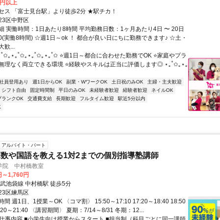
0円以上
セス 「富士見台駅」より徒歩2分 ★駅チカ！
23区中野区
 実働時間：1日あたり8時間 平均勤務日数：1ヶ月あたり4日 〜 20日
9:00(実働8時間) ☆週1日～ok ！ 都合が良い日にちに勤務できます♪ ☆土・
歓...
｡˚✩｡⋆｡˚✩｡⋆｡˚✩｡⋆｡˚✩ ⭐週1日～都合に合わせた勤務でOK ⭐家庭やプラ
無理なく両立できる環境 ⭐経験やスキルは正当に評価します◎ ⋆｡˚✩｡⋆｡
社員登用あり
週1日からOK
副業・WワークOK
土日祝のみOK
主婦・主夫歓迎
シフト自由
固定時間制
平日のみOK
未経験者歓迎
経験者歓迎
ネイルOK
ブランクOK
交通費支給
長期歓迎
フルタイム歓迎
駅近5分以内
K
アルバイト・パート
数や国語を教える1対2までの個別指導塾講師
学院 中村橋教室
円～1,760円
武池袋線 中村橋駅 徒歩5分
23区練馬区
 週1日、1授業～OK 〈コマ割〉 15:50～17:10 17:20～18:40 18:50
0:20～21:40 〈講習期間〉 夏期：7/14～8/31 冬期：12...
● 仕事内容 ■小学生向け授業からスタート ■担当制（科目ごとに同一講師