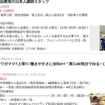
会話教室の日本人講師スタッフ
英会話教室
円～2,000円
23区中野区
: 火曜日から金曜日：15:00~21:00 土曜日：10:00~18:00（休憩1ｈ
間内で勤務時間相談可 曜日担任制
 講師も生徒も楽しく、実りのあるレッスンを提供するお仕事です。 最大
数制レッスンの授業をお願いします。 フォニックスコースと文法（英
の指導がメインです。
固定時間制
交通費支給
シフト制
昇給あり
アルバイト・パート
ガママ?上等!! / 働きやすさに全Bet✧ ° 夜Café気分でゆる
'S - STADIUM(ハニーズ・スタジアム)
0円以上
 ＜私鉄 | 西武池袋線/西武有楽町線/西武豊島線＞ ●富士見台駅から
電車で13分 ＜JR | 山手線/埼京線/湘南新宿ラ
23区練馬区
京メトロ | 丸ノ内線/有楽町線/副都心線＞ ＜私鉄 | 西武池袋線/東武東上
---------------------------------------------- 20：00～翌5：00 ［週1回～/1
エクスプレス＞
K♪］ ✅終電帰りOK ✅深...
＼ここ、自由すぎて神なんだけど✋／ ⭕話題のBAR HONEY'S -