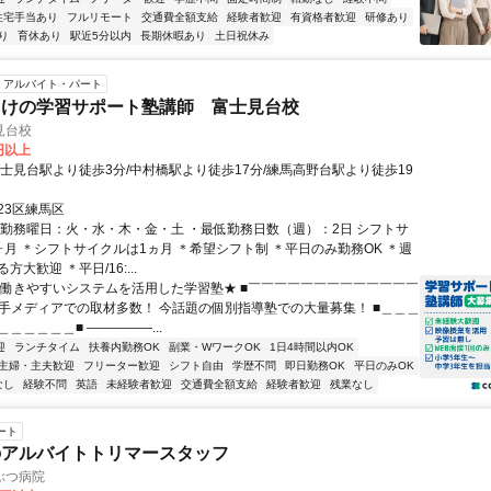
住宅手当あり
フルリモート
交通費全額支給
経験者歓迎
有資格者歓迎
研修あり
り
育休あり
駅近5分以内
長期休暇あり
土日祝休み
アルバイト・パート
向けの学習サポート塾講師 富士見台校
見台校
0円以上
富士見台駅より徒歩3分/中村橋駅より徒歩17分/練馬高野台駅より徒歩19
23区練馬区
・勤務曜日：火・水・木・金・土 ・最低勤務日数（週）：2日 シフトサ
ヶ月 ＊シフトサイクルは1ヵ月 ＊希望シフト制 ＊平日のみ勤務OK ＊週
大歓迎 ＊平日/16:...
★働きやすいシステムを活用した学習塾★ ■￣￣￣￣￣￣￣￣￣￣￣￣￣
や大手メディアでの取材多数！ 今話題の個別指導塾での大量募集！ ■＿＿＿
＿＿＿＿＿■ ―――――...
迎
ランチタイム
扶養内勤務OK
副業・WワークOK
1日4時間以内OK
主婦・主夫歓迎
フリーター歓迎
シフト自由
学歴不問
即日勤務OK
平日のみOK
なし
経験不問
英語
未経験者歓迎
交通費全額支給
経験者歓迎
残業なし
ート
のアルバイトトリマースタッフ
ぶつ病院