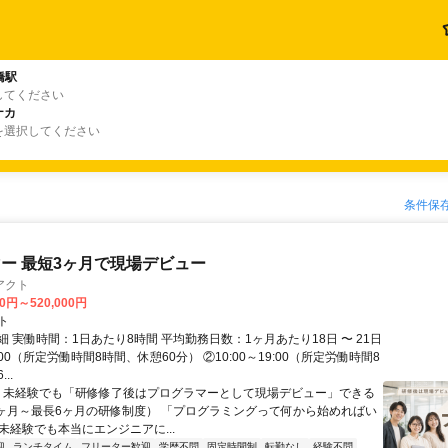
橋駅
してください
ナカ
を選択してください
条件保
ー 最短3ヶ月で現場デビュー
アクト
00円～520,000円
ト
 実働時間：1日あたり8時間 平均勤務日数：1ヶ月あたり18日 〜 21日
18:00（所定労働時間8時間、休憩60分） ②10:00～19:00（所定労働時間8
..
＼ 未経験でも「研修修了後はプログラマーとして現場デビュー」できる
1ヶ月～最長6ヶ月の研修制度） 「プログラミングって何から始めればい
T未経験でも本当にエンジニアに...
迎
ランチタイム
フリーター歓迎
学歴不問
固定時間制
転勤なし
経験不問