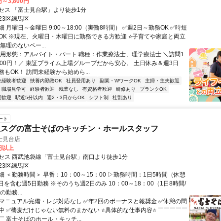
円～3,800円
セス 「富士見台駅」より徒歩1分
23区練馬区
 月曜日～金曜日 9:00～18:00（実働8時間） ✅週2日～勤務OK ✅時短
OK ※現在、火曜日・木曜日に勤務できる方歓迎 ⭐子育てや家庭と両立
無理のないペー...
雇用形態：アルバイト・パート 職種：作業療法士、理学療法士 ＼訪問1
800円！／ 東証プライム上場グループだから安心。 土日休み＆週3日
もOK！ 訪問未経験から始めら...
未経験者歓迎
扶養内勤務OK
社員登用あり
副業・WワークOK
主婦・主夫歓迎
職場見学可
経験者歓迎
残業なし
有資格者歓迎
研修あり
ブランクOK
期歓迎
駅近5分以内
週2・3日からOK
シフト制
社割あり
ート
駅スグの富士そばのキッチン・ホールスタッフ
士見台店
0円以上
セス 西武池袋線「富士見台駅」南口より徒歩1分
23区練馬区
 ＜勤務時間＞ 早番：10：00～15：00 ▷勤務時間：1日5時間（休憩
日を含む週5日勤務 ※そのうち週2日のみ 10：00～18：00（1日8時間/
勤務...
✅マニュアル完備・レジ対応なし ✅年2回のボーナスと報奨金 ✅休憩の間
中 ✅蕎麦だけじゃない無料のまかない ⭐具体的な仕事内容⭐ ￣￣￣￣￣
 富士そばのホール・キッチ...