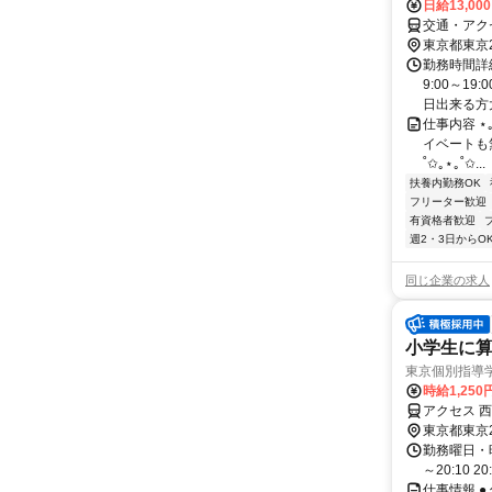
日給13,00
交通・アク
東京都東京
勤務時間詳細
9:00～1
日出来る方大
仕事内容 ⋆
イベートも
˚✩｡⋆｡˚✩...
扶養内勤務OK
フリーター歓迎
有資格者歓迎
週2・3日からO
同じ企業の求人
小学生に算
東京個別指導
時給1,250
アクセス 西
東京都東京
勤務曜日・時間
～20:10 2
仕事情報 