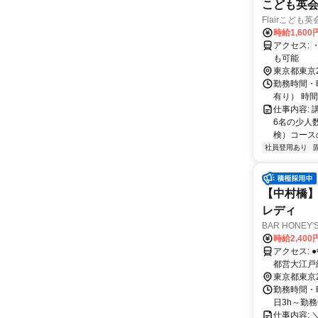
こども英
Flairこども
時給1,600
アクセス: ・最寄り駅：西武池袋線「富士見台」駅から徒歩2分 ・自転車での通勤
も可能
東京都東京
勤務時間・曜日
有り） 時
仕事内容:
6名の少人
検）コース
社員登用あり
【中村橋】ワ
レディ
BAR HONEY
時給2,40
アクセス: ●中村橋駅から徒歩1分 ＜西武池袋線＞ ●練馬駅から電車で2分 ＜地下鉄 |
都営大江戸線＞
徒歩10分 ＜西武池袋線＞ ●池袋駅から
東京都東京
イン＞ ＜東
勤務時間・曜日: -
線/つくば
日3h～勤務O
仕事内容: 