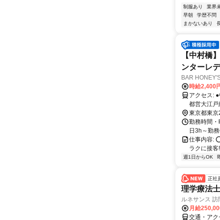
制服あり
業界
早朝
学歴不問
まかないあり
【中村橋】
ンターレ
BAR HONEY
時給2,40
アクセス: ●中村橋駅から徒歩1分 ＜西武池袋線＞ ●練馬駅から電車で2分 ＜地下鉄 |
都営大江戸線＞
徒歩10分 ＜西武池袋線＞ ●池袋駅から
東京都東京
イン＞ ＜東
勤務時間・曜日: -
線/つくば
日3h～勤務OK♪］
仕事内容:
ラクに接客!! 
週1日からOK
正社
理学療法士
ルネサンス 
月給250,0
交通・アク