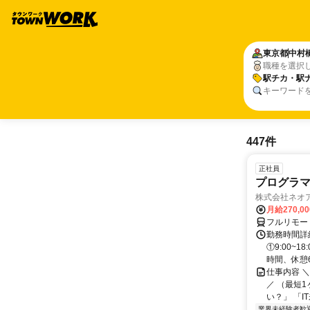
東京都
中村
職種を選択
駅チカ・駅
キーワード
447件
正社員
プログラマ
株式会社ネオ
月給270,0
フルリモー
勤務時間詳細
①9:00~
時間、休憩6.
仕事内容 
／ （最短
い？」 「I
業界未経験者歓