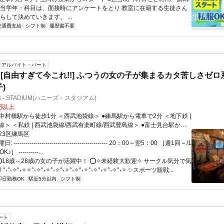
担当学年・科目は、面接時にアンケートをとり 教室に在籍する生徒さん
らして決めていきます。 ...
交通費支給
シフト制
履歴書不要
アルバイト・パート
[自由すぎて今これ!!] ふつうの女の子が集まるカタ苦しさゼロ
)
'S - STADIUM(ハニーズ・スタジアム)
0円以上
 ＜私鉄 | 西武池袋線/西武有楽町線/西武豊島線＞ ●富士見台駅から
電車で13分 ＜JR | 山手線/埼京線/湘南新宿ラ
23区練馬区
京メトロ | 丸ノ内線/有楽町線/副都心線＞ ＜私鉄 | 西武池袋線/東武東上
---------------------------------------------- 20：00～翌5：00 ［週1回～/1
エクスプレス＞
 ----------...
 ⭕18歳～28歳の女の子が活躍中！ ⭕✧未経験大歓迎✧ サークル気分で気
°˖°˖✧°˖✧✧°˖✧°˖✧°˖✧°˖✧°˖✧°˖✧°˖✧°˖✧°˖✧°˖✧ ✨スポーツ観戦...
即日勤務OK
駅近5分以内
シフト制
ート