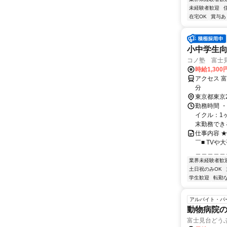
未経験者歓迎
在宅OK
賞与あ
小中学生
コノ塾 富士
時給1,30
アクセス 
分
東京都東京
勤務時間 
イクル：1
末勤務できる方
仕事内容 
￣■ TV
＿＿＿＿＿＿
業界未経験者歓
土日祝のみOK
学生歓迎
転勤
アルバイト・パ
動物病院
富士見台どう