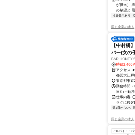
が担当） 
の希望と 照
社員登用あり
同じ企業の求人
【中村橋】
バー(女の子
BAR HONEY
時給2,40
アクセス: ●中村橋駅から徒歩1分 ＜西武池袋線＞ ●練馬駅から電車で2分 ＜地下鉄 |
都営大江戸線＞
徒歩10分 ＜西武池袋線＞ ●池袋駅から
東京都東京
イン＞ ＜東
勤務時間・曜日: -
線/つくば
日3h～勤務OK♪］
仕事内容:
ラクに接客!! 
週1日からOK
同じ企業の求人
アルバイト・パ