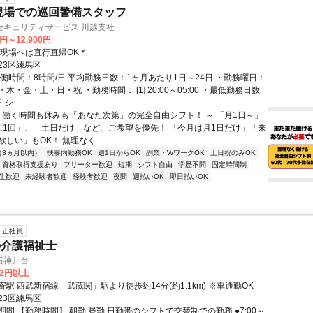
現場での巡回警備スタッフ
セキュリティサービス 川越支社
0円～12,900円
＊現場へは直行直帰OK＊
23区練馬区
実働時間：8時間/日 平均勤務日数：1ヶ月あたり1日～24日 ・勤務曜日：
木・金・土・日・祝 ・勤務時間： [1] 20:00～05:00 ・最低勤務日数
シ...
～ 働く時間も休みも「あなた次第」の完全自由シフト！ ～ 「月1日～」
に1回」、「土日だけ」など、ご希望を優先！ 「今月は月1日だけ」「来
しい」もOK！ 無理なく...
（3ヵ月以内）
扶養内勤務OK
週1日からOK
副業・WワークOK
土日祝のみOK
資格取得支援あり
フリーター歓迎
短期
シフト自由
学歴不問
固定時間制
生歓迎
未経験者歓迎
経験者歓迎
夜間
週払いOK
即日払いOK
正社員
の介護福祉士
石神井台
72円以上
駅 西武新宿線「武蔵関」駅より徒歩約14分(約1.1km) ※車通勤OK
23区練馬区
間 【勤務時間】 朝勤 昼勤 日勤帯のシフトで交替制での勤務 ●7:00～