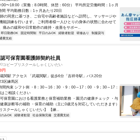
9:00〜18:00（実働：8.0時間、休憩：60分） 平均所定労働時間：1ヶ月
時間 平均勤務日数：1ヶ月あたり20日
医師の同意に基づき、ご自宅や高齢者施設などへ訪問し、マッサージや
機能訓練を行います。 ご利用者様一人ひとりの身体の状態に合わせて
、痛みの緩和や日常動作の維持・改善をサポー...
即日勤務OK
固定時間制
平日のみOK
経験者歓迎
研修あり
制服貸与
通費支給
 認可保育園看護師契約社員
プ/コビープリスクールしゃくじいだい
00円
最寄り駅 武蔵関駅 アクセス 「武蔵関駅」徒歩6分「吉祥寺駅」バス20分
23区練馬区
時間拘束 シフト例 ・8：30～16：30 ・9：00～17：00 ・9；30～17：
時間はご相談ください
認可保育園における看護業務と保育補助業務 ・園児の健康チェック ・与
・健康診断等の補助 ・保育の補助（主に0歳児を対応していただきます）
スクールしゃくじいだい】 【練...
日のみOK
経験者歓迎
社会保険完備
交通費支給
ート