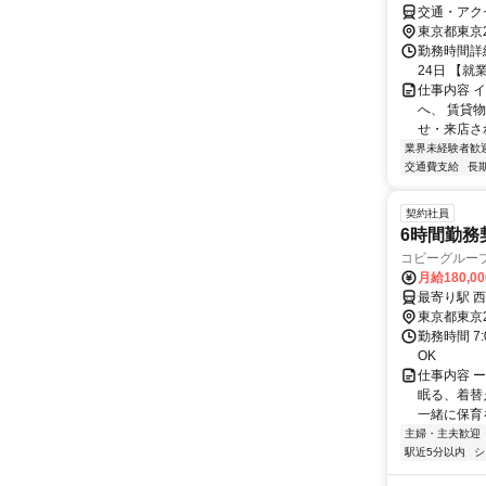
交通・アク
東京都東京
勤務時間詳
24日 【就業
仕事内容 
へ、 賃貸
せ・来店され
業界未経験者歓
交通費支給
長
契約社員
6時間勤務
コビーグルー
月給180,0
東京都東京
勤務時間 7
OK
仕事内容 
眠る、着替
一緒に保育
主婦・主夫歓迎
駅近5分以内
シ