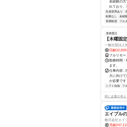
未経験の方
れており、
社員登用あり
転勤なし
未経
長期歓迎
フル
業務委託
【木曜固
一般社団法人
日給32,00
フルリモー
勤務時間・曜
ます。
仕事内容:
大に向けて
が必要です！
シフト自由
フ
同じ企業の求人
エイブルの
株式会社エイ
月給247,1