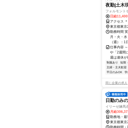
夜勤|土木
フォルモント
日給11,40
アクセス 
東京都東京
勤務時間 
月・火・水・
（週）：1日 
仕事内容 
や「2週間
週は連休が欲
制服あり
短期
主婦・主夫歓迎
平日のみOK
学
同じ企業の求人
日勤のみ
イリーゼ練馬
月給306,3
勤務地・最寄
東京都東京
勤務時間・期