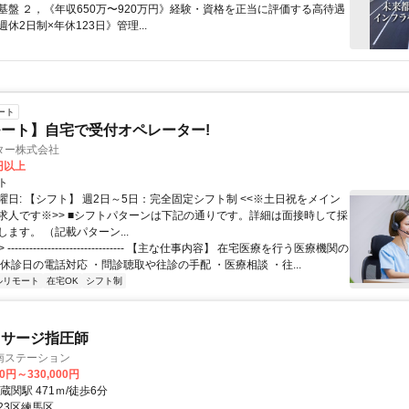
基盤 ２，《年収650万〜920万円》経験・資格を正当に評価する高待遇
休2日制×年休123日》管理...
ート
ート】自宅で受付オペレーター!
ター株式会社
0円以上
ト
曜日: 【シフト】 週2日～5日：完全固定シフト制 <<※土日祝をメイン
求人です※>> ■シフトパターンは下記の通りです。詳細は面接時して採
ます。 （記載パターン...
 -------------------------------- 【主な仕事内容】 在宅医療を行う医療機関の
休診日の電話対応 ・問診聴取や往診の手配 ・医療相談 ・往...
ルリモート
在宅OK
シフト制
ッサージ指圧師
馬南ステーション
00円～330,000円
蔵関駅 471ｍ/徒歩6分
23区練馬区