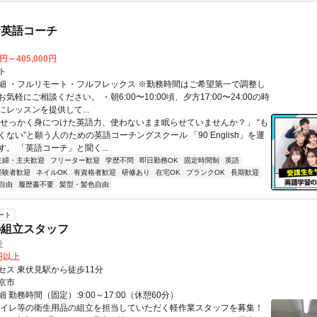
な英語コーチ
0円～405,000円
ト
細 ・フルリモート・フルフレックス ※勤務時間はご希望第一で調整し
気軽にご相談ください。 ・朝6:00〜10:00頃、夕方17:00〜24:00の時
レッスンを提供して...
「せっかく身につけた英語力、使わないまま眠らせていませんか？」 “も
ない”と願う人のための英語コーチングスクール 「90 English」を運
。 「英語コーチ」と聞く...
主婦・主夫歓迎
フリーター歓迎
学歴不問
即日勤務OK
固定時間制
英語
経験者歓迎
ネイルOK
有資格者歓迎
研修あり
在宅OK
ブランクOK
長期歓迎
自由
履歴書不要
髪型・髪色自由
ート
の組立スタッフ
社
0円以上
セス 東伏見駅から徒歩11分
京市
 勤務時間（固定）:9:00～17:00（休憩60分）
トイレ等の衛生用品の組立を担当していただく軽作業スタッフを募集！