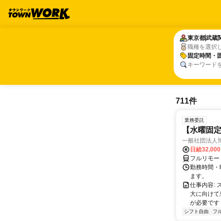
東京都
東京都
武蔵
武蔵
職種を選択
固定時間・
固定時間・
キーワード
711件
業務委託
【水曜固
一般社団法人
日給32,00
フルリモー
勤務時間・曜
ます。
仕事内容:
大に向けて
が必要です！
シフト自由
フ