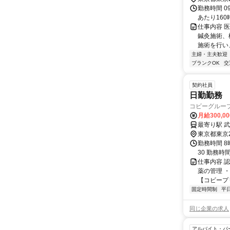
勤務時間 0
あたり160
仕事内容 
鍼灸施術、
施術を行い
主婦・主夫歓迎
ブランクOK
交
契約社員
日勤勤務
コビーグルー
月給300,0
東京都東京
勤務時間 8
30 勤務
仕事内容 
薬の管理 
【コビープリ
固定時間制
平
同じ企業の求人
アルバイト・パ