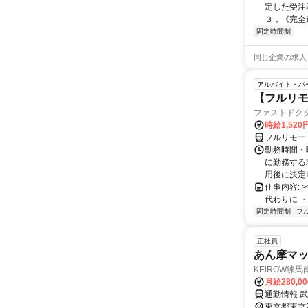
定した受注
３，《完全週
固定時間制
同じ企業の求人
アルバイト・パ
【フルリモ
ファストドク
時給1,52
フルリモー
勤務時間・
に勤務する
用後に決定し
仕事内容: >>
代わりに ・
固定時間制
フ
正社員
あん摩マ
KEiROW練
月給280,0
通勤情報 武
東京都東京