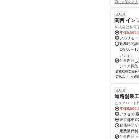
同じ企業の求人
正社員
関西 イン
株式会社林電
年俸5,500,
フルリモー
勤務時間詳細
⏰9:00～
います。
仕事内容 _/_
ジニア募集
資格取得支援あ
育休あり
交通
正社員
道路舗装
ピュアロード
年俸6,500,
アクセス(
東京都東京
勤務時間 8
定残業代制
仕事内容 