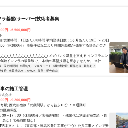
フラ基盤(サーバー)技術者募集
子
000円～6,500,000円
ト
 実働時間：1日あたり8時間 平均勤務日数：1ヶ月あたり19日 〜 20日
18:00（休憩60分） ※案件状況により時間外勤務が 発生する場合がござ
/_/_/_/_/_/_/_/_/_/_/_/_/_/_/_/_/ メガバンク基盤を支える インフラエン
 金融インフラの最前線で、 本物の基盤技術を磨きませんか。 当社...
り
固定時間制
転勤なし
フルリモート
経験者歓迎
研修あり
賞与あり
費支給
土日祝休み
ひげOK
髪型・髪色自由
工事の施工管理
株式会社
000円～9,200,000円
最寄駅) 西武新宿線「武蔵関駅」から徒歩10分 ＊車通勤可
23区練馬区
：30～17：30（休憩60分／実働8時間） ・残業代は別途全額支給 ・固
、みなし労働時間制なし
＜PR本文＞ １，《東京都・練馬区発注工事が中心》公共工事メインで安