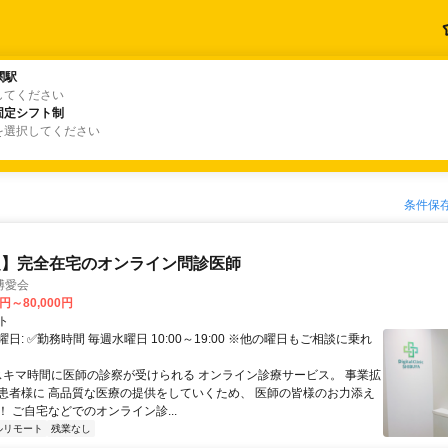
関駅
関駅
してください
固定シフト制
固定シフト制
を選択してください
条件保
定】完全在宅のオンライン問診医師
博愛会
0円～80,000円
ト
日: ✅勤務時間 毎週水曜日 10:00～19:00 ※他の曜日もご相談に乗れ
 スキマ時間に医師の診察が受けられる オンライン診療サービス。 事業拡
患者様に 高品質な医療の提供をしていくため、 医師の皆様のお力添え
 ご自宅などでのオンライン診...
ルリモート
残業なし