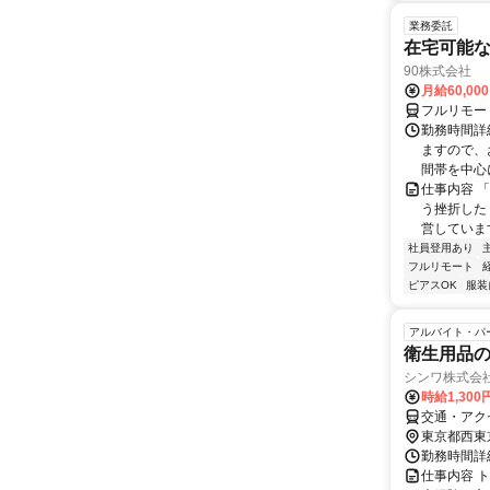
業務委託
在宅可能
90株式会社
月給60,00
フルリモー
勤務時間詳
ますので、お
間帯を中心に
仕事内容 
う挫折したく
営しています
社員登用あり
フルリモート
ピアスOK
服装
アルバイト・パ
衛生用品
シンワ株式会
時給1,30
交通・アク
東京都西東
勤務時間詳細
仕事内容 