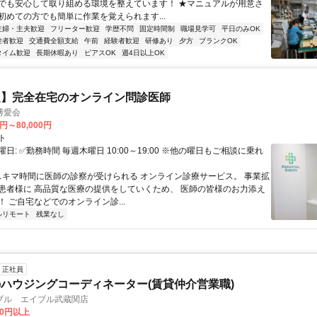
でも安心して取り組める環境を整えています！ ★マニュアルが用意さ
初めての方でも簡単に作業を覚えられます...
主婦・主夫歓迎
フリーター歓迎
学歴不問
固定時間制
職場見学可
平日のみOK
験者歓迎
交通費全額支給
午前
経験者歓迎
研修あり
夕方
ブランクOK
タイム歓迎
長期休暇あり
ピアスOK
週4日以上OK
定】完全在宅のオンライン問診医師
博愛会
0円～80,000円
ト
日: ✅勤務時間 毎週木曜日 10:00～19:00 ※他の曜日もご相談に乗れ
 スキマ時間に医師の診察が受けられる オンライン診療サービス。 事業拡
患者様に 高品質な医療の提供をしていくため、 医師の皆様のお力添え
 ご自宅などでのオンライン診...
ルリモート
残業なし
正社員
ハウジングコーディネーター(賃貸仲介営業職)
ブル エイブル武蔵関店
20円以上