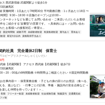
セス 西武新宿線 武蔵関駅より徒歩1分
23区練馬区
細 実働時間：1日あたり7時間30分 平均勤務日数：1ヶ月あたり18日 〜
時間】 9:30～18:00 ※店舗のオープンは10:00～
インターネットなどを通じて お問い合わせ・ご来店いただいたお客様
物件をご紹介する“反響型”の営業です。 ＜具体的には＞ ✅お問い合わ
た お客様への接客対応 ✅希望エ...
迎
固定時間制
経験不問
未経験者歓迎
有資格者歓迎
賞与あり
育休あり
期歓迎
駅近5分以内
資格取得手当あり
契約社員 完全週休2日制 保育士
プ/コビープリスクールしゃくじいだい
00円
最寄り駅 西武線【武蔵関駅】 アクセス 西武線【武蔵関駅】徒歩7分
23区練馬区
:00～20：00迄の6時間勤務 ※時間帯はご相談ください ※固定時間勤務
ーお仕事内容ー ・保育業務全般 ・子どもの身の回りのお世話 （食べる、
える、遊ぶなど） ・行事ごとの計画、準備 ・施設内の安全点検など ＜
を楽しむ仲間を待っています！＞...
長期
フリーター歓迎
未経験者歓迎
社会保険完備
制服貸与
交通費支給
フト制