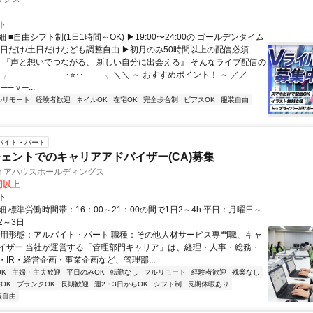
ト
 ■自由シフト制(1日1時間～OK) ▶19:00〜24:00の ゴールデンタイム
平日だけ/土日だけなども調整自由 ▶初月のみ50時間以上の配信必須
／ 『声と想いでつながる、 新しい自分に出会える』 そんなライブ配信の
 ╭─────────･⭐･･───╮ ＼＼ ～ おすすめポイント！ ～ ／／
──ｖ─...
ルリモート
経験者歓迎
ネイルOK
在宅OK
完全歩合制
ピアスOK
服装自由
バイト・パート
ェントでのキャリアアドバイザー(CA)募集
ィアハウスホールディングス
0円以上
ト
 標準労働時間帯：16：00～21：00の間で1日2～4h 平日：月曜日～
2～3日
雇用形態：アルバイト・パート 職種：その他人材サービス専門職、キャ
イザー 当社が運営する「管理部門キャリア」は、経理・人事・総務・
・IR・経営企画・事業企画など、管理部...
K
主婦・主夫歓迎
平日のみOK
転勤なし
フルリモート
経験者歓迎
残業なし
OK
ブランクOK
長期歓迎
週2・3日からOK
シフト制
長期休暇あり
装自由