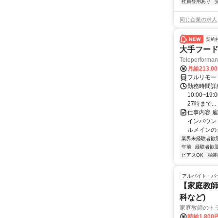
社員登用あり
同じ企業の求人
契約
大手フード
Teleperform
月給213,0
フルリモー
勤務時間詳細
10:00~1
27時まで...
仕事内容 
インバウン
ルメインのカ
業界未経験者歓
午前
経験者歓
ピアスOK
服装
アルバイト・パ
【家庭教師
科など)
家庭教師のト
時給1,800