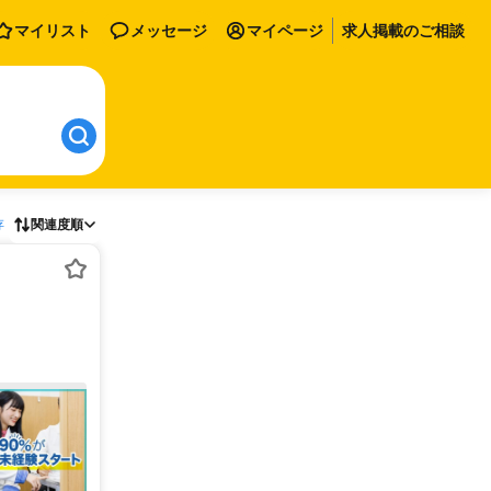
マイリスト
メッセージ
マイページ
求人掲載のご相談
存
関連度順