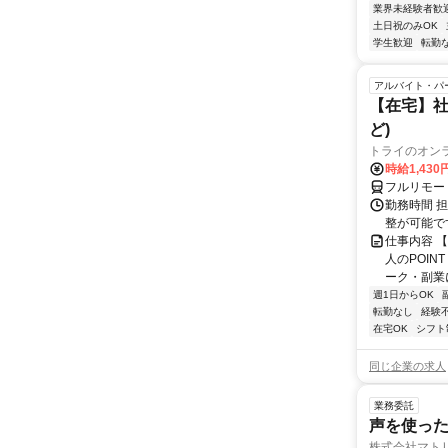
業界未経験者歓
土日祝のみOK
学生歓迎
転勤
アルバイト・パ
【在宅】社
ど)
トライのオン
時給1,430
フルリモー
勤務時間 
整が可能で
仕事内容 
人のPOIN
ーク・副業に
週1日からOK
転勤なし
経験
在宅OK
シフト
同じ企業の求人
業務委託
声を使っ
株式会社マト