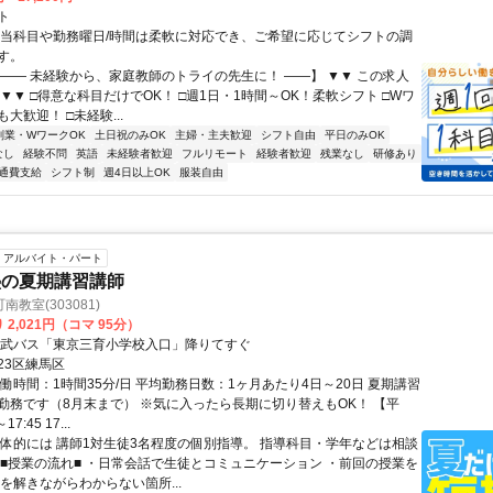
ト
担当科目や勤務曜日/時間は柔軟に対応でき、ご希望に応じてシフトの調
す。
【―― 未経験から、家庭教師のトライの先生に！ ――】 ▼▼ この求人
！ ▼▼ □得意な科目だけでOK！ □週1日・1時間～OK！柔軟シフト □Wワ
大歓迎！ □未経験...
副業・WワークOK
土日祝のみOK
主婦・主夫歓迎
シフト自由
平日のみOK
なし
経験不問
英語
未経験者歓迎
フルリモート
経験者歓迎
残業なし
研修あり
通費支給
シフト制
週4日以上OK
服装自由
アルバイト・パート
塾の夏期講習講師
教室(303081)
 2,021円（コマ 95分）
西武バス「東京三育小学校入口」降りてすぐ
23区練馬区
働時間：1時間35分/日 平均勤務日数：1ヶ月あたり4日～20日 夏期講習
勤務です（8月末まで） ※気に入ったら長期に切り替えもOK！ 【平
17:45 17...
具体的には 講師1対生徒3名程度の個別指導。 指導科目・学年などは相談
 ■授業の流れ■ ・日常会話で生徒とコミュニケーション ・前回の授業を
を解きながらわからない箇所...