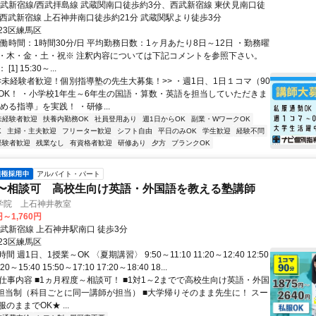
西武新宿線/西武拝島線 武蔵関南口徒歩約3分、西武新宿線 東伏見南口徒
、西武新宿線 上石神井南口徒歩約21分 武蔵関駅より徒歩3分
23区練馬区
働時間：1時間30分/日 平均勤務日数：1ヶ月あたり8日～12日 ・勤務曜
・木・金・土・祝※ 注釈内容については下記コメントを参照下さい。
1] 15:30～...
<<未経験者歓迎！個別指導塾の先生大募集！>> ・週1日、1日１コマ（90
OK！ ・小学校1年生～6年生の国語・算数・英語を担当していただきま
める指導」を実践！ ・研修...
未経験者歓迎
扶養内勤務OK
社員登用あり
週1日からOK
副業・WワークOK
K
主婦・主夫歓迎
フリーター歓迎
シフト自由
平日のみOK
学生歓迎
経験不問
経験者歓迎
残業なし
有資格者歓迎
研修あり
夕方
ブランクOK
アルバイト・パート
〜相談可 高校生向け英語・外国語を教える塾講師
学院 上石神井教室
円～1,760円
西武新宿線 上石神井駅南口 徒歩3分
23区練馬区
 週1日、1授業～OK 〈夏期講習〉 9:50～11:10 11:20～12:40 12:50
20～15:40 15:50～17:10 17:20～18:40 18...
 仕事内容 ■1ヵ月程度～相談可！ ■1対1～2までで高校生向け英語・外国
■担当制（科目ごとに同一講師が担当） ■大学帰りそのまま先生に！ スー
のままでOK★ ...