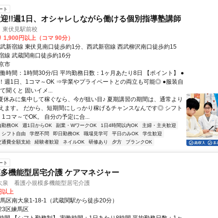
ート
迎!!週1日、オシャレしながら働ける個別指導塾講師
 東伏見駅前校
 1,900円以上（コマ 90分）
西武新宿線 東伏見南口徒歩約1分、西武新宿線 西武柳沢南口徒歩約15
宿線 武蔵関南口徒歩約16分
京市
働時間：1時間30分/日 平均勤務日数：1ヶ月あたり8日 【ポイント】 ●
！週1日、1コマ～OK ⇒学業やプライベートとの両立も可能◎ ●服装自
て聞くと 固いイメ...
●夏休みに集中して稼ぐなら、今が狙い目♪ 夏期講習の期間は、通常より
えます。 だから、短期間にしっかり稼げるチャンスなんです◎ シフト
1コマ～でOK。 自分の予定に合...
内勤務OK
週1日からOK
副業・WワークOK
1日4時間以内OK
主婦・主夫歓迎
シフト自由
学歴不問
即日勤務OK
職場見学可
平日のみOK
学生歓迎
交通費全額支給
経験者歓迎
ネイルOK
研修あり
夕方
ブランクOK
ート
多機能型居宅介護 ケアマネジャー
大泉 看護小規模多機能型居宅介護
5円以上
馬区南大泉1‐18‐1（武蔵関駅から徒歩20分）
23区練馬区