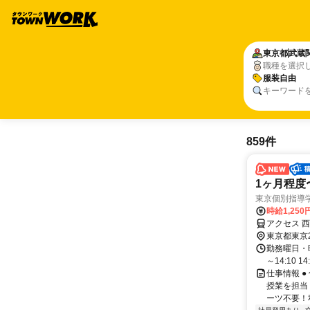
東京都
武蔵
職種を選択
服装自由
キーワード
859件
1ヶ月程度
東京個別指導
時給1,250
アクセス 
東京都東京
勤務曜日・時間
～14:10 14:
仕事情報 ●
授業を担当
ーツ不要！私