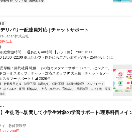
交通費支給
シフト制
履歴書不要
社員
デリバリー配達員対応 | チャットサポート
ance Japan株式会社
00円以上
ト
 総労働時間：1週あたり40時間 【シフト例】 7:00~16:00
9:00 13:00~22:00 ※上記シフト以外にもございます ✅7時～25時(もしくは
雇用形態：契約社員 職種：その他カスタマーサポート/コールセンター、
ドコールスタッフ、チャット対応スタッフ ◤大人気！チャット＆メー
スタマーサポート！◢ 2026年...
迎
社員登用あり
学歴不問
転勤なし
経験不問
未経験者歓迎
フルリモート
迎
ネイルOK
夜間
研修あり
夕方
在宅OK
育休あり
長期歓迎
シフト制
深夜
自由
ート
】生徒宅へ訪問して小学生対象の学習サポート/理系科目メイン
ライ 教師管理部
円～17,200円