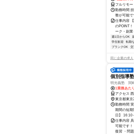
フルリモー
勤務時間 
整が可能で
仕事内容 
のPOINT
ーク・副業も
週1日からOK
学生歓迎
転勤
ブランクOK
交
同じ企業の求人
個別指導
明光義塾 関町南
1業務あたり
アクセス 
東京都東京
勤務時間 実
期間の短期
日】 16:10～
仕事内容 
可能です！
復習 ・問題