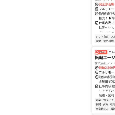
完全歩合制
フルリモー
勤務時間詳細
推奨！ ▶
仕事内容 
世界へ✨ ＼
╰───･･⭐･
シフト自由
フ
髪型・髪色自由
アル
転職エージ
株式会社メデ
時給2,50
フルリモー
勤務時間詳細
金曜日で週
仕事内容 
リアアドバ
法務・広報
副業・WワークO
夜間
夕方
在宅
土日祝休み
服