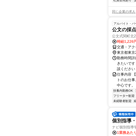
社員登用あり
同じ企業の求人
アルバイト・パ
公文の採
公文式関町北
時給1,22
交通・アク
東京都東京
勤務時間詳細
きたいです
談ください！
仕事内容 
トのお仕事
中心です。 
扶養内勤務OK
フリーター歓迎
未経験者歓迎
個別指導・
ナビ個別指導
1業務あたり 