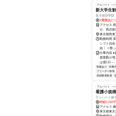
アルバイト・パ
新大学生歓
英才個別学院
1業務あたり
アクセス 
分、西武新
東京都西東
勤務時間 実
シフト自由
由！ ⇒塾っ
仕事内容 
授業数が増
は週1日～、
制服あり
扶養
フリーター歓迎
未経験者歓迎
アルバイト・パ
看護小規模
サンハート南
時給1,56
アクセス 練
東京都東京