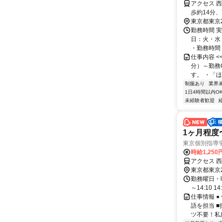
アクセス 
歩約14分
東京都東京
勤務時間 実
日：火・水
・勤務時間： [
仕事内容 
分）～勤務
す。 ・「ほ
制服あり
業界
1日4時間以内O
未経験者歓迎
1ヶ月程度
東京個別指導
時給1,250
アクセス 
東京都東京
勤務曜日・時間
～14:10 14:
仕事情報 ●
語を担当 
ツ不要！私服