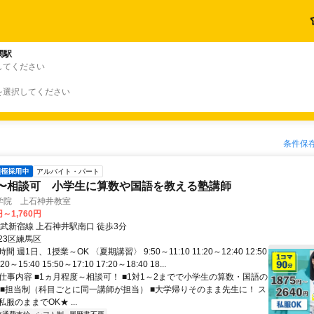
関駅
してください
を選択してください
条件保
アルバイト・パート
〜相談可 小学生に算数や国語を教える塾講師
学院 上石神井教室
円～1,760円
西武新宿線 上石神井駅南口 徒歩3分
23区練馬区
 週1日、1授業～OK 〈夏期講習〉 9:50～11:10 11:20～12:40 12:50
20～15:40 15:50～17:10 17:20～18:40 18...
 仕事内容 ■1ヵ月程度～相談可！ ■1対1～2までで小学生の算数・国語の
 ■担当制（科目ごとに同一講師が担当） ■大学帰りそのまま先生に！ ス
服のままでOK★ ...