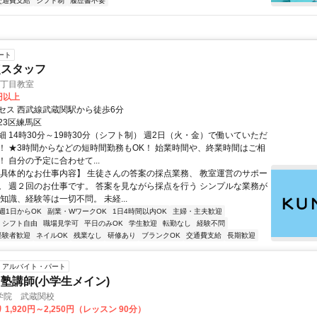
交通費支給
シフト制
履歴書不要
ート
点スタッフ
2丁目教室
6円以上
セス 西武線武蔵関駅から徒歩6分
23区練馬区
 14時30分～19時30分（シフト制） 週2日（火・金）で働いていただ
！ ★3時間からなどの短時間勤務もOK！ 始業時間や、終業時間はご相
 自分の予定に合わせて...
【具体的なお仕事内容】 生徒さんの答案の採点業務、 教室運営のサポー
。 週２回のお仕事です。 答案を見ながら採点を行う シンプルな業務が
知識、経験等は一切不問。 未経...
週1日からOK
副業・WワークOK
1日4時間以内OK
主婦・主夫歓迎
シフト自由
職場見学可
平日のみOK
学生歓迎
転勤なし
経験不問
経験者歓迎
ネイルOK
残業なし
研修あり
ブランクOK
交通費支給
長期歓迎
アルバイト・パート
塾講師(小学生メイン)
学院 武蔵関校
1,920円～2,250円（レッスン 90分）