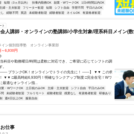
迎
短期（3ヵ月以内）
扶養内勤務OK
副業・WワークOK
1日4時間以内OK
主婦・主夫歓迎
フリーター歓迎
短期
シフト自由
学歴不問
平日のみOK
なし
経験不問
英語
未経験者歓迎
経験者歓迎
ネイルOK
有資格者歓迎
ート
会人講師・オンラインの塾講師/小学生対象/理系科目メイン(
ライン個別指導塾 オンライン事業部
円～6,930円
ト
担当科目や勤務曜日/時間は柔軟に対応でき、ご希望に応じてシフトの調
す。
【―― ブランクOK！オンラインでトライの先生に！ ――】 ▼▼ この求
T！ ▼▼ □最高時給6,930円！明確なランクアップ制度 □完全在宅！Wワ
最適なオンライン指...
副業・WワークOK
土日祝のみOK
主婦・主夫歓迎
シフト自由
平日のみOK
不問
未経験者歓迎
フルリモート
経験者歓迎
残業なし
有資格者歓迎
研修あり
制
週4日以上OK
服装自由
たお仕事
リクス