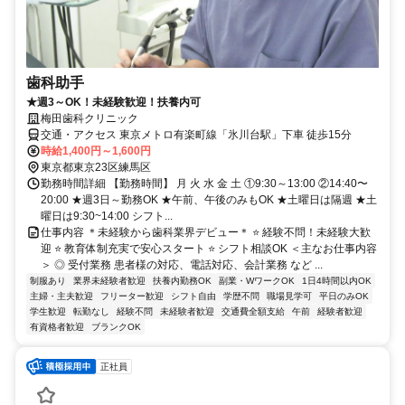
歯科助手
★週3～OK！未経験歓迎！扶養内可
梅田歯科クリニック
交通・アクセス 東京メトロ有楽町線「氷川台駅」下車 徒歩15分
時給1,400円～1,600円
東京都東京23区練馬区
勤務時間詳細 【勤務時間】 月 火 水 金 土 ①9:30～13:00 ②14:40〜
20:00 ★週3日～勤務OK ★午前、午後のみもOK ★土曜日は隔週 ★土
曜日は9:30~14:00 シフト...
仕事内容 ＊未経験から歯科業界デビュー＊ ⭐ 経験不問！未経験大歓
迎 ⭐ 教育体制充実で安心スタート ⭐ シフト相談OK ＜主なお仕事内容
＞ ◎ 受付業務 患者様の対応、電話対応、会計業務 など ...
制服あり
業界未経験者歓迎
扶養内勤務OK
副業・WワークOK
1日4時間以内OK
主婦・主夫歓迎
フリーター歓迎
シフト自由
学歴不問
職場見学可
平日のみOK
学生歓迎
転勤なし
経験不問
未経験者歓迎
交通費全額支給
午前
経験者歓迎
有資格者歓迎
ブランクOK
正社員