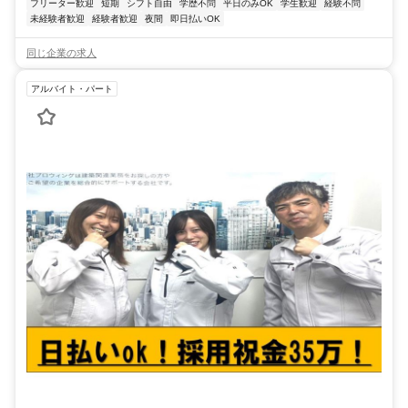
フリーター歓迎
短期
シフト自由
学歴不問
平日のみOK
学生歓迎
経験不問
未経験者歓迎
経験者歓迎
夜間
即日払いOK
同じ企業の求人
アルバイト・パート