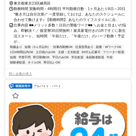
線 桜台（東京都）北口徒歩約20分 東京都練馬区エリア(石神井公園
東京都東京23区練馬区
駅、平和台駅、光が丘駅、富士見台駅)
勤務時間 実働時間：4時間/日 平均勤務日数：1ヶ月あたり8日～20日
*働き方は自分次第♪* 一度登録しておけば、あなたのスケジュールに
合わせて働けます♪ 【勤務時間】 あなたのライフスタイルに合...
仕事内容 ■■メリット多数！注目の警備ワーク■■ ＼お金と住まいの悩
み、即解決！／ 個室寮30日間無料！家具家電付きの1Rですぐに新生
活スタート。 短時間 「午前だけ」「午後だけ」のハーフ勤務！予定
が...
制服あり
短期（3ヵ月以内）
扶養内勤務OK
社員登用あり
副業・WワークOK
1日4時間以内OK
土日祝のみOK
主婦・主夫歓迎
60代も応募可
フリーター歓迎
短期
学歴不問
即日勤務OK
平日のみOK
学生歓迎
未経験者歓迎
午前
経験者歓迎
ネイルOK
即日払いOK
同じ企業の求人
アルバイト・パート