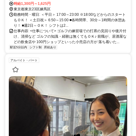
時給1,300円～1,625円
東京都東京23区練馬区
勤務時間・曜日: ＜平日＞ 17:00～23:00 ※18:00などからのスタート
もＯＫ！ ＜土日祝＞ 6:50～15:00 ■各時間帯、30分～1時間の休憩あ
り！ ■週2日～ＯＫ！ シフトは2...
仕事内容: <仕事について> ゴルフの練習場での打席の見回りや後片付
け、清掃など ゴルフの知識・経験は無くてもＯＫ♪ 前職が、居酒屋な
どの飲食店や 100円ショップといった小売店の方が 落ち着いた...
駅近5分以内
シフト制
昇給あり
アルバイト・パート