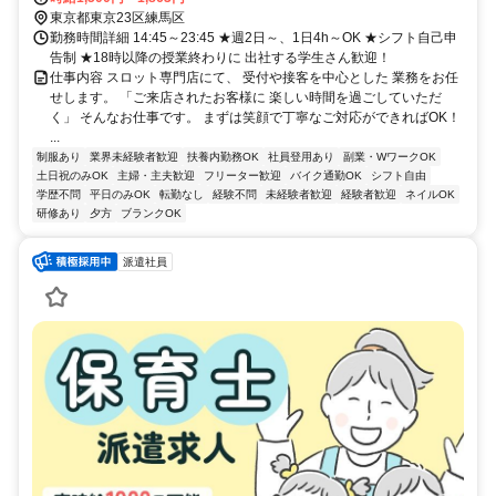
東京都東京23区練馬区
勤務時間詳細 14:45～23:45 ★週2日～、1日4h～OK ★シフト自己申
告制 ★18時以降の授業終わりに 出社する学生さん歓迎！
仕事内容 スロット専門店にて、 受付や接客を中心とした 業務をお任
せします。 「ご来店されたお客様に 楽しい時間を過ごしていただ
く」 そんなお仕事です。 まずは笑顔で丁寧なご対応ができればOK！
...
制服あり
業界未経験者歓迎
扶養内勤務OK
社員登用あり
副業・WワークOK
土日祝のみOK
主婦・主夫歓迎
フリーター歓迎
バイク通勤OK
シフト自由
学歴不問
平日のみOK
転勤なし
経験不問
未経験者歓迎
経験者歓迎
ネイルOK
研修あり
夕方
ブランクOK
派遣社員