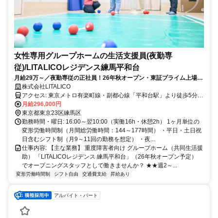
女性専用グループホームの生活支援員(夜勤専
従)/LITALICOレジデンス練馬平和台
月給29万～／夜勤専従の正社員！26年秋オープン・東証プライム上場の
新築戸建ての施設です◎
株式会社LITALICO
アクセス: 東京メトロ有楽町線・副都心線「平和台駅」より徒歩5分
◎「池袋駅」や「和光市駅」からも電車で約10分圏内の好アクセスで
月給296,000円
す！ ◎自転車通勤OK！ ＜​こんなエリアからも通勤いただけます♪＞
東京都東京23区練馬区
・東武東上線「東武練馬駅」より自転車で約7分（徒歩20分） ・都営
勤務時間・曜日: 16:00～翌10:00（実働16h・休憩2h） 1ヶ月単位の
大江戸線「練馬春日町駅」より自転車で約6分（徒歩20分） ・有楽町
変形労働時間制（月間総労働時間：144～177時間） ・平日・土日祝
線・副都心線「氷川台駅」より自転車で約8分 ・有楽町線・副都心線
日含むシフト制（月9～11回の勤務を想定） ・夜...
「地下鉄赤塚駅」より自転車で約8分
仕事内容: 【主な業務】 重度障害者向け グループホーム（共同生活援
助） 「LITALICOレジデンス 練馬平和台」（26年秋オープン予定）
でオープニングスタッフとして働きませんか？ ★★週2～...
変形労働時間制
シフト自由
交通費支給
昇給あり
アルバイト・パート