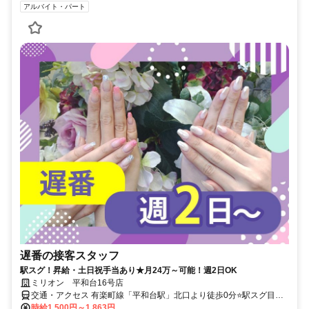
アルバイト・パート
遅番の接客スタッフ
駅スグ！昇給・土日祝手当あり★月24万～可能！週2日OK
ミリオン 平和台16号店
交通・アクセス 有楽町線「平和台駅」北口より徒歩0分⭐駅スグ目の
前⭐自転車・バイク通勤OK⭐100円社食あり⭐
時給1,500円～1,863円