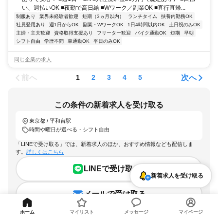
い、週払いOK ■夜勤で高日給 ■Wワーク／副業OK ■直行直帰...
制服あり
業界未経験者歓迎
短期（3ヵ月以内）
ランチタイム
扶養内勤務OK
社員登用あり
週1日からOK
副業・WワークOK
1日4時間以内OK
土日祝のみOK
主婦・主夫歓迎
資格取得支援あり
フリーター歓迎
バイク通勤OK
短期
早朝
シフト自由
学歴不問
車通勤OK
平日のみOK
同じ企業の求人
前へ
次へ
1
2
3
4
5
この条件の新着求人を受け取る
東京都 / 平和台駅
時間や曜日が選べる・シフト自由
「LINEで受け取る」では、新着求人のほか、おすすめ情報なども配信しま
す。
詳しくはこちら
LINEで受け取る
新着求人を受け取る
メールで受け取る
ホーム
マイリスト
メッセージ
マイページ