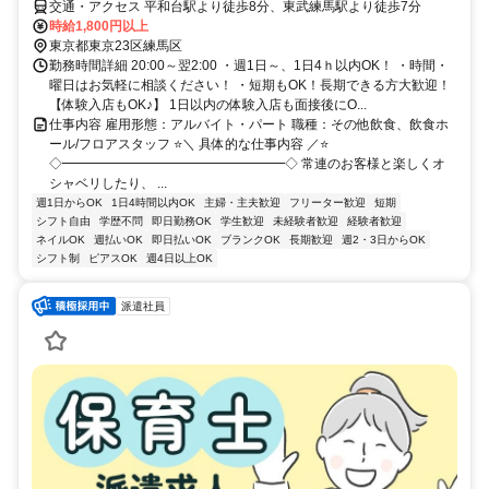
交通・アクセス 平和台駅より徒歩8分、東武練馬駅より徒歩7分
時給1,800円以上
東京都東京23区練馬区
勤務時間詳細 20:00～翌2:00 ・週1日～、1日4ｈ以内OK！ ・時間・
曜日はお気軽に相談ください！ ・短期もOK！長期できる方大歓迎！
【体験入店もOK♪】 1日以内の体験入店も面接後にO...
仕事内容 雇用形態：アルバイト・パート 職種：その他飲食、飲食ホ
ール/フロアスタッフ ⭐＼ 具体的な仕事内容 ／⭐
◇━━━━━━━━━━━━━━━━━◇ 常連のお客様と楽しくオ
シャベリしたり、 ...
週1日からOK
1日4時間以内OK
主婦・主夫歓迎
フリーター歓迎
短期
シフト自由
学歴不問
即日勤務OK
学生歓迎
未経験者歓迎
経験者歓迎
ネイルOK
週払いOK
即日払いOK
ブランクOK
長期歓迎
週2・3日からOK
シフト制
ピアスOK
週4日以上OK
派遣社員