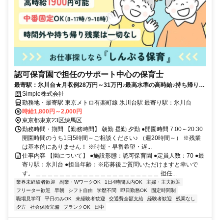
認可保育園で担任のサポート中心の保育士
最寄駅：氷川台★月収例28万円～31万円♪最高水準の高時給♪持ち帰り仕
事・残業・担任無し♪
Simple株式会社
勤務地・最寄駅 東京メトロ有楽町線 氷川台駅 最寄り駅：氷川台
時給1,800円～2,000円
東京都東京23区練馬区
勤務時間・期間 【勤務時間】 朝勤 昼勤 夕勤 ●開園時間 7:00～20:30
開園時間のうち1日5時間～ご相談ください♪ （週20時間～） ※残業
は基本的にありません！ ※時短・早番希望・遅...
仕事内容 【園について】 ●施設形態：認可保育園 ●定員人数：70 ●最
寄り駅：氷川台 ●担当年齢：※応募後ご質問いただけますと幸いで
す。 ＿＿＿＿＿＿＿＿＿＿＿＿＿＿＿＿＿＿＿＿＿ 担任...
業界未経験者歓迎
副業・WワークOK
1日4時間以内OK
主婦・主夫歓迎
フリーター歓迎
早朝
シフト自由
学歴不問
即日勤務OK
固定時間制
職場見学可
平日のみOK
未経験者歓迎
交通費全額支給
経験者歓迎
残業なし
夕方
社会保険完備
ブランクOK
日中