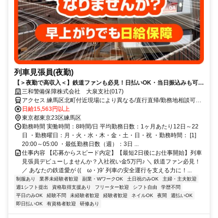
列車見張員(夜勤)
【＞夜勤で高収入＜】鉄道ファンも必見！日払いOK・当日振込みも可能
♪
三和警備保障株式会社 大泉支社(017)
アクセス 練馬区北町付近現場により異なる/直行直帰/勤務地相談可■
電話面接■来社不要
日給15,563円以上
東京都東京23区練馬区
勤務時間 実働時間：8時間/日 平均勤務日数：1ヶ月あたり12日～22
日 ・勤務曜日：月・火・水・木・金・土・日・祝 ・勤務時間： [1]
20:00～05:00 ・最低勤務日数（週）：3日 ...
仕事内容 【応募からスピード内定】【最短2日後にお仕事開始】列車
見張員デビューしませんか？入社祝い金5万円♪ ＼ 鉄道ファン必見！
／ あなたの鉄道愛が ((ゝω・)9’ 列車の安全運行を支える力に！...
制服あり
業界未経験者歓迎
副業・WワークOK
土日祝のみOK
主婦・主夫歓迎
週1シフト提出
資格取得支援あり
フリーター歓迎
シフト自由
学歴不問
平日のみOK
経験不問
未経験者歓迎
経験者歓迎
ネイルOK
夜間
週払いOK
即日払いOK
有資格者歓迎
研修あり