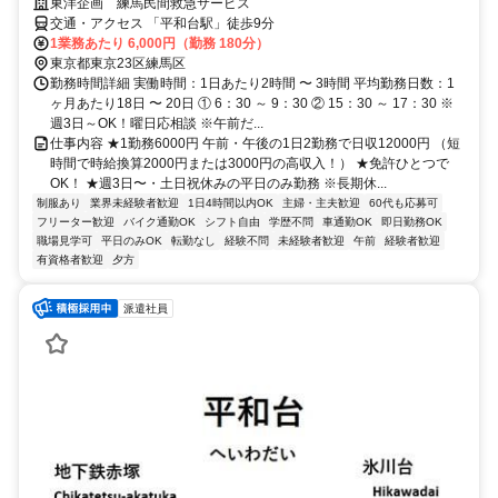
東洋企画 練馬民間救急サービス
交通・アクセス 「平和台駅」徒歩9分
1業務あたり 6,000円（勤務 180分）
東京都東京23区練馬区
勤務時間詳細 実働時間：1日あたり2時間 〜 3時間 平均勤務日数：1
ヶ月あたり18日 〜 20日 ① 6：30 ～ 9：30 ② 15：30 ～ 17：30 ※
週3日～OK！曜日応相談 ※午前だ...
仕事内容 ★1勤務6000円 午前・午後の1日2勤務で日収12000円 （短
時間で時給換算2000円または3000円の高収入！） ★免許ひとつで
OK！ ★週3日〜・土日祝休みの平日のみ勤務 ※長期休...
制服あり
業界未経験者歓迎
1日4時間以内OK
主婦・主夫歓迎
60代も応募可
フリーター歓迎
バイク通勤OK
シフト自由
学歴不問
車通勤OK
即日勤務OK
職場見学可
平日のみOK
転勤なし
経験不問
未経験者歓迎
午前
経験者歓迎
有資格者歓迎
夕方
派遣社員