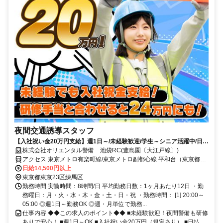
夜間交通誘導スタッフ
【入社祝い金20万円支給】週1日～/未経験歓迎/学生～シニア活躍中/日払
い・週払いOK/履歴書不要！
株式会社オリエンタル警備 池袋RC(豊島園〔大江戸線〕)
アクセス 東京メトロ有楽町線/東京メトロ副都心線 平和台（東京都）
2番口(エレベータ)徒歩約10分、都営大江戸線 練馬春日町A1口徒歩約
日給14,500円以上
26分、都営大江戸線 豊島園〔大江戸線〕A2口徒歩約26分 (面接地/池
東京都東京23区練馬区
袋リクルートセンター)東京都豊島区南池袋３丁目１３－５ ＫＪ南池
勤務時間 実働時間：8時間/日 平均勤務日数：1ヶ月あたり12日 ・勤
袋６Ｆ
務曜日：月・火・水・木・金・土・日・祝 ・勤務時間： [1] 20:00～
05:00 ◎週1日～勤務OK ◎週・月単位で勤務...
仕事内容 ◆◆この求人のポイント◆◆ ■未経験歓迎！夜間警備も研修
ありで安心！ ■週1日～OK ■入社祝い金20万円（規定あり） ■日払