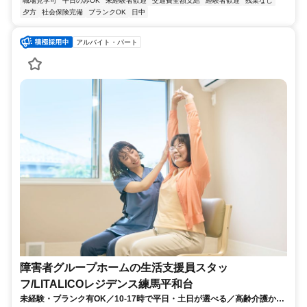
職場見学可
平日のみOK
未経験者歓迎
交通費全額支給
経験者歓迎
残業なし
夕方
社会保険完備
ブランクOK
日中
アルバイト・パート
障害者グループホームの生活支援員スタッ
フ/LITALICOレジデンス練馬平和台
未経験・ブランク有OK／10-17時で平日・土日が選べる／高齢介護から