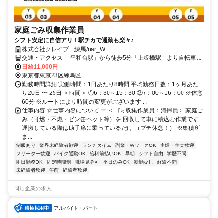
家庭ごみ収集作業員
シフト安定に自信アリ！駅チカで通勤も楽々♪
株式会社クレイブ 練馬/nar_W
交通・アクセス 「平和台駅」から徒歩5分「上板橋駅」より自転車15
分
日給11,000円
東京都東京23区練馬区
勤務時間詳細 実働時間：1日あたり8時間 平均勤務日数：1ヶ月あた
り20日 〜 25日 ＜時間＞ ①6：30～15：30 ②7：00～16：00 ※休憩
60分 ※ルートにより時間の変更がございます ...
仕事内容 ☆仕事内容について ー ＜ゴミ収集作業員：清掃員＞ 家庭ご
み（可燃・不燃・ビン缶ペット等）を 回収して車に積込む作業です
運搬している際は助手席に乗っているだけ （プチ休憩！） ※集積所
ま...
制服あり
業界未経験者歓迎
ランチタイム
副業・WワークOK
主婦・主夫歓迎
フリーター歓迎
バイク通勤OK
給料前払いOK
早朝
シフト自由
学歴不問
即日勤務OK
固定時間制
職場見学可
平日のみOK
転勤なし
経験不問
未経験者歓迎
午前
経験者歓迎
同じ企業の求人
アルバイト・パート