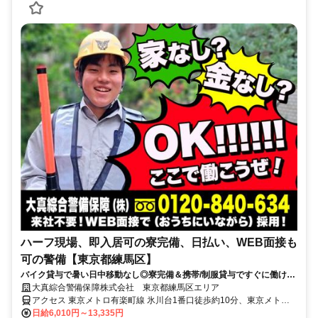
ハーフ現場、即入居可の寮完備、日払い、WEB面接も
可の警備【東京都練馬区】
バイク貸与で暑い日中移動なし◎寮完備＆携帯/制服貸与ですぐに働ける
♪直行直帰OK！日払い可！
大真綜合警備保障株式会社 東京都練馬区エリア
アクセス 東京メトロ有楽町線 氷川台1番口徒歩約10分、東京メトロ
有楽町線 平和台（東京都）2番口(エレベータ)徒歩約14分、西武池袋
日給6,010円～13,335円