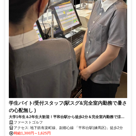
学生バイト/受付スタッフ(駅スグ&完全室内勤務で暑さ
の心配無し )
大学1年生＆2年生大歓迎！平和台駅から徒歩2分＆完全室内勤務で涼し
く働きやすい♪カフェのような静かで落ち着いた環境で働いてみません
ファーストゴルフ
か？
アクセス: 地下鉄有楽町線、副都心線 「平和台駅(練馬区)」徒歩2分
時給1,300円～1,625円