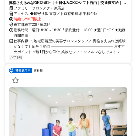
資格さえあればOK◎週1~｜土日休みOK◎シフト自由｜交通費支給｜子
育て中の方多数活躍中
ファミリーサロンアクア練馬店
アクセス: ◆最寄り駅 東京メトロ有楽町線 平和台駅
時給1,250円以上
東京都東京23区練馬区
勤務時間・曜日: 8:30～18:30 └最終受付 18:00 ★週1日~OK ★勤務
時間自由
仕事内容: ＼地域密着型の美容サロンスタッフ／ 資格さえあれば経験
がなくても応募可能◎ ━━━━━━━━━━━━━━━━━ おすす
めポイント ✅​週1日からOKの柔軟なシフト ✅ノルマなしでストレ...
シフト制
正社員