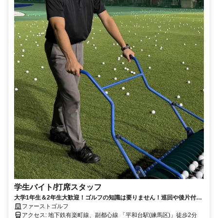
学生バイト/打席スタッフ
大学1年生＆2年生大歓迎！ゴルフの知識は要りません！巡回や後片付け
など、難しいことは無し！駅スグで通勤ラクラク☆
ファーストゴルフ
アクセス: 地下鉄有楽町線、副都心線 「平和台駅(練馬区)」徒歩2分