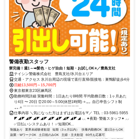
警備夜勤スタッフ
寮完備！週1～➡髪色・ヒゲ自由！短期・お試しOK⭐／豊島支社
テイシン警備株式会社 豊島支社/氷川台エリア
交通・アクセス 氷川台周辺の現場で直行直帰/面接地：巣鴨駅徒歩4分
日給13,500円～15,700円
東京都東京23区練馬区
勤務時間詳細 実働時間：1日あたり8時間 平均勤務日数：1ヶ月あた
り4日 〜 20日 ⏰20:00～5:00(休憩1時間) ⭐.｡｡. 自己申告シフト制
.｡｡.⭐ ￣￣￣￣￣￣￣￣￣￣￣￣￣￣￣...
仕事内容 ＼気になった方はまずはお電話を➰／ TEL：03-5961-5955
◤◢◤◢◤◢◤◢◤◢◤◢◤◢◤◢◤◢ ⸜⸜ ✦夜勤･警備スタッフ✦ ⸝⸝
✅日払いシステムあり！ ✅短期OK...
制服あり
業界未経験者歓迎
短期（3ヵ月以内）
扶養内勤務OK
週1日からOK
副業・WワークOK
土日祝のみOK
主婦・主夫歓迎
60代も応募可