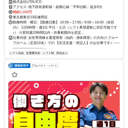
も転職多数♪
株式会社LITALICO
アクセス: 地下鉄有楽町線・副都心線「平和台駅」徒歩5分
時給1,400円
東京都東京23区練馬区
勤務時間・曜日: 【勤務日数】 10:00～17:00／9:00～16:00（休憩
1h） 1日6時間・週3日 平日・土日（シフト希望柔軟に対応可能です
♪） ※原則週20時間以内・扶養範囲内を想定...
仕事内容: 女性専用棟＆重度障害（知的・身体障害）の方向け グルー
プホーム（定員10名）での 【生活支援・世話人】のお仕事です♪ ------
---------------------------...
シフト自由
交通費支給
シフト制
昇給あり
アルバイト・パート