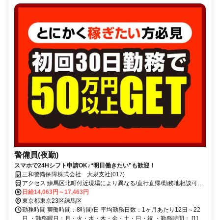
警備員(夜勤)
スマホで24Hシフト申請OK♪“明日働きたい”も歓迎！
三和警備保障株式会社 大泉支社(017)
アクセス 練馬区北町付近現場により異なる/直行直帰/勤務地相談可■
電話面接■来社不要
日給14,063円～17,463円
東京都東京23区練馬区
勤務時間 実働時間：8時間/日 平均勤務日数：1ヶ月あたり12日～22
日 ・勤務曜日：月・火・水・木・金・土・日・祝 ・勤務時間： [1]