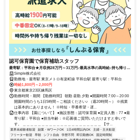
認可保育園で保育補助スタッフ
最寄駅：平和台★月収例28万円～31万円♪最高水準の高時給♪持ち帰り仕
事・残業・担任無し♪
Simple株式会社
勤務地・最寄駅 東京メトロ有楽町線 平和台駅 最寄り駅：平和台
時給1,800円～2,000円
東京都東京23区練馬区
勤務時間・期間 【勤務時間】 朝勤 昼勤 夕勤 ●開園時間 7:00～20:00
開園時間のうち1日5時間～ご相談ください♪ （週20時間～） ※残業
は基本的にありません！ ※時短・早番希望・遅...
仕事内容 【園について】 ●施設形態：認可保育園 ●定員人数：77 ●最
寄り駅：平和台 ●担当年齢：※応募後ご質問いただけますと幸いで
す。 ＿＿＿＿＿＿＿＿＿＿＿＿＿＿＿＿＿＿＿＿＿ 【サ...
業界未経験者歓迎
副業・WワークOK
1日4時間以内OK
主婦・主夫歓迎
フリーター歓迎
早朝
シフト自由
学歴不問
即日勤務OK
固定時間制