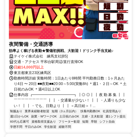
夜間警備・交通誘導
効率よく稼げる夜勤★警備初挑戦、大歓迎！ドリンク手当支給♪
テイケイ株式会社 練馬支社[85]
交通・アクセス 平和台駅周辺/直行直帰OK
日給14,000円以上
東京都東京23区練馬区
勤務時間詳細 実働時間：1日あたり8時間 平均勤務日数：1ヶ月あた
り4日 〜 20日 ■■夜勤■■20:00～5:00(実働8h) ＊週1・２日～OK ＊土
日祝のみOK ＊週4日以上OK
仕事内容 ┏━━━━━━━━━━━┓ ┃◎ ◎┃ ┃ 夜 勤 募 集 ┃ ┃
￣￣￣￣￣￣￣￣￣ ┃ ┃ ・交通量が少ない！ ┃ ┃ ・人通りも少な
い！ ┃ ┃ ・でも、日勤より ┃ ┃ ＜高日給＞！...
制服あり
業界未経験者歓迎
短期（3ヵ月以内）
扶養内勤務OK
社員登用あり
週1日からOK
副業・WワークOK
土日祝のみOK
主婦・主夫歓迎
週1シフト提出
60代も応募可
資格取得支援あり
フリーター歓迎
短期
早朝
シフト自由
学歴不問
平日のみOK
学生歓迎
経験不問