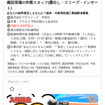
建設現場の作業スタッフ(墨出し・スリーブ・インサー
ト)
あなたの給料査定しませんか？躯体・内装等設備工事経験者募集
株式会社プロウイング 平和台
交通・アクセス 平和台駅から徒歩5分
日給15,000円以上
東京都東京23区練馬区
勤務時間詳細 実働時間：1日あたり8時間 平均勤務日数：1ヶ月あた
り20日 日勤：8:00～17:00 週5日～勤務(日数相談可) ＊週5日（フル
勤務）できる方歓迎！ ＊「曜日の固定」や「週6日勤...
仕事内容 *あなたのスキルと給料、* *査定してみませんか？* 面接時
にスキル・経験に応じて給与を決定！ 計30項目近いチェックシート
があり、出来ることに応じて日給に加給していくシステムです！
(例...
制服あり
フリーター歓迎
シフト自由
学歴不問
固定時間制
平日のみOK
午前
経験者歓迎
即日払いOK
有資格者歓迎
夕方
交通費支給
長期歓迎
フルタイム歓迎
履歴書不要
入社祝い金あり
髪型・髪色自由
アルバイト・パート