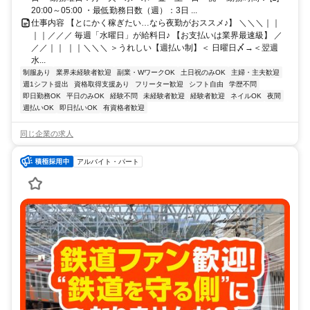
20:00～05:00 ・最低勤務日数（週）：3日 ...
仕事内容 【とにかく稼ぎたい…なら夜勤がおススメ♪】 ＼＼＼｜｜
｜｜／／／ 毎週「水曜日」が給料日♪ 【お支払いは業界最速級】 ／
／／｜｜ ｜｜＼＼＼ ＞うれしい【週払い制】＜ 日曜日〆→＜翌週
水...
制服あり
業界未経験者歓迎
副業・WワークOK
土日祝のみOK
主婦・主夫歓迎
週1シフト提出
資格取得支援あり
フリーター歓迎
シフト自由
学歴不問
即日勤務OK
平日のみOK
経験不問
未経験者歓迎
経験者歓迎
ネイルOK
夜間
週払いOK
即日払いOK
有資格者歓迎
同じ企業の求人
アルバイト・パート