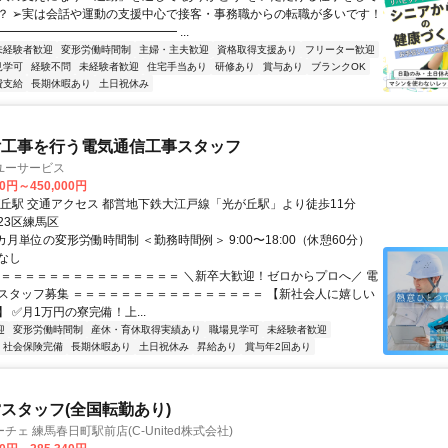
？ ➢実は会話や運動の支援中心で接客・事務職からの転職が多いです！
━━━━━━━━━━━━━━ ...
未経験者歓迎
変形労働時間制
主婦・主夫歓迎
資格取得支援あり
フリーター歓迎
見学可
経験不問
未経験者歓迎
住宅手当あり
研修あり
賞与あり
ブランクOK
費支給
長期休暇あり
土日祝休み
付工事を行う電気通信工事スタッフ
ユーサービス
00円～450,000円
最寄駅 光が丘駅 交通アクセス 都営地下鉄大江戸線「光が丘駅」より徒歩11分
23区練馬区
カ月単位の変形労働時間制 ＜勤務時間例＞ 9:00〜18:00（休憩60分）
なし
＝＝＝＝＝＝＝＝＝＝＝＝＝＝＝＝ ＼新卒大歓迎！ゼロからプロへ／ 電
スタッフ募集 ＝＝＝＝＝＝＝＝＝＝＝＝＝＝＝＝ 【新社会人に嬉しい
 ✅月1万円の寮完備！上...
迎
変形労働時間制
産休・育休取得実績あり
職場見学可
未経験者歓迎
社会保険完備
長期休暇あり
土日祝休み
昇給あり
賞与年2回あり
スタッフ(全国転勤あり)
ェ 練馬春日町駅前店(C-United株式会社)