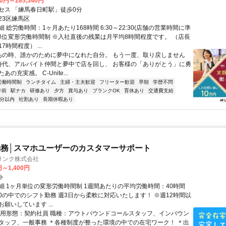
30円～285,340円
セス 「練馬春日町駅」徒歩0分
23区練馬区
 総労働時間：1ヶ月あたり168時間 6:30～22:30(店舗の営業時間に準
月単位変形労働時間制 ※入社直後の残業は月平均8時間程度です。 （店長
7時間程度） ...
”あの時、誰かのために夢中になれた自分。 もう一度、取り戻しません
生時代、アルバイト仲間と夢中で店を回し、 お客様の「ありがとう」に勇
の充実感。 C-Unite...
労働時間制
ランチタイム
主婦・主夫歓迎
フリーター歓迎
早朝
学歴不問
午前
駅ナカ
研修あり
夕方
賞与あり
ブランクOK
育休あり
交通費支給
5分以内
社割あり
長期休暇あり
務│スマホユーザーのカスタマーサポート
リンク株式会社
円～1,400円
ト
細 1ヶ月単位の変形労働時間制 1週間あたりの平均労働時間：40時間
0:00の中でのシフト勤務 週3日から柔軟に対応いたします！ ※週12時間以
願いしています ...
雇用形態：契約社員 職種：アウトバウンドコールスタッフ、インバウン
タッフ、一般事務 ＊各種制度が整った環境の中での在宅ワーク！ ＊出