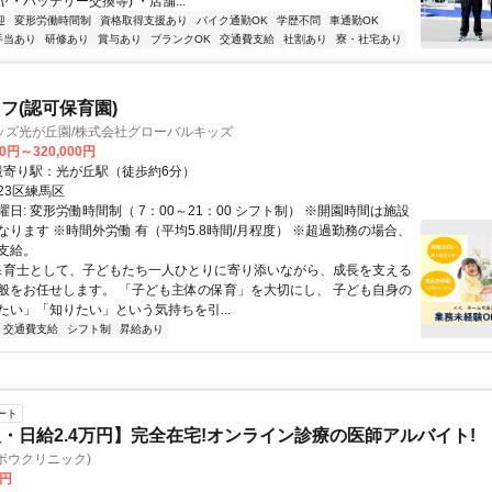
・バッテリー交換等) ・店舗...
迎
変形労働時間制
資格取得支援あり
バイク通勤OK
学歴不問
車通勤OK
手当あり
研修あり
賞与あり
ブランクOK
交通費支給
社割あり
寮・社宅あり
フ(認可保育園)
ッズ光が丘園/株式会社グローバルキッズ
00円～320,000円
クセス: 最寄り駅：光が丘駅（徒歩約6分）
23区練馬区
日: 変形労働時間制（ 7：00～21：00 シフト制） ※開園時間は施設
なります ※時間外労働 有（平均5.8時間/月程度） ※超過勤務の場合、
支給。
 保育士として、子どもたち一人ひとりに寄り添いながら、成長を支える
般をお任せします。 「子ども主体の保育」を大切にし、 子ども自身の
たい」「知りたい」という気持ちを引...
交通費支給
シフト制
昇給あり
ート
・日給2.4万円】完全在宅!オンライン診療の医師アルバイト!
c(ヨボウクリニック)
0円