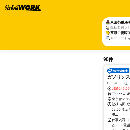
東京都
練馬
職種を選択
変形労働時
キーワード
98件
ガソリン
COSMO セ
月給240,0
アクセス 
東京都東京
勤務時間 総労
17:00
務...
仕事内容 
ど） ・電