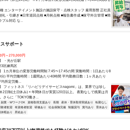
職種 エンターテイメント施設の施設保守・点検スタッフ 雇用形態 正社員
朝礼・引継ぎ ■日常巡回点検 ■月例点検 ■報告書作成 ■保守外注管理 ■簡
ブル対応 な...
ネスサポート
00円～270,000円
】 ・光が丘駅
23区練馬区
 1カ月単位の変形労働時間制 7:45〜17:45の間 実働時間：1日あたり8
0分) 平均労働時間：1週間あたり40時間 平均勤務日数：1ヶ月あたり
平均所定労働...
】 フィットネス「リハビリデイサービスnagomi」は、業界では珍し
2日制(土日休み) × 年間休日が実質120日以上。 夜勤なしで残業は月
。さらに「TOKYO働き...
副業・WワークOK
資格取得支援あり
長期
産休・育休取得実績あり
転勤なし
経験者歓迎
有資格者歓迎
研修あり
社会保険完備
制服貸与
賞与あり
育休あり
期休暇あり
昇給あり