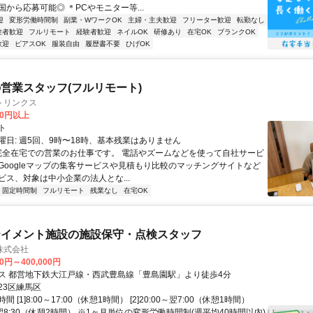
から応募可能◎ ＊PCやモニター等...
迎
変形労働時間制
副業・WワークOK
主婦・主夫歓迎
フリーター歓迎
転勤なし
験者歓迎
フルリモート
経験者歓迎
ネイルOK
研修あり
在宅OK
ブランクOK
歓迎
ピアスOK
服装自由
履歴書不要
ひげOK
営業スタッフ(フルリモート)
トリンクス
00円以上
ト
曜日: 週5回、9時〜18時、基本残業はありません
 完全在宅での営業のお仕事です。 電話やズームなどを使って自社サービ
Googleマップの集客サービスや見積もり比較のマッチングサイトなど
ビス、対象は中小企業の法人とな...
固定時間制
フルリモート
残業なし
在宅OK
テイメント施設の施設保守・点検スタッフ
株式会社
00円～400,000円
ス 都営地下鉄大江戸線・西武豊島線「豊島園駅」より徒歩4分
23区練馬区
 [1]8:00～17:00（休憩1時間） [2]20:00～翌7:00（休憩1時間）
30～翌8:30（休憩2時間） ※1ヶ月単位の変形労働時間制(週平均40時間以内)