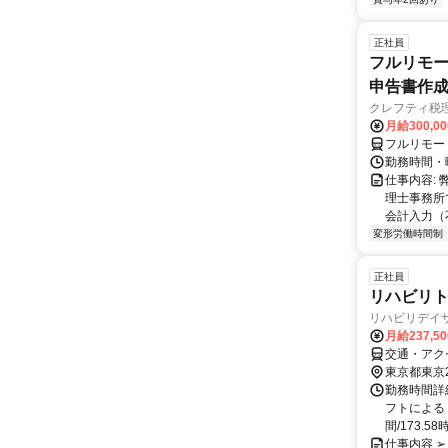
正社員
フルリモー
申告書作
クレフティ税
月給300,0
フルリモー
勤務時間・曜日
仕事内容:
理士事務所
会計入力（
変形労働時間制
正社員
リハビリト
リハビリデイサー
月給237,5
交通・アク
東京都東京
勤務時間詳細
フトによる
間/173.5
仕事内容 