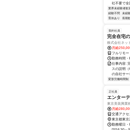
社不要で全国
業界未経験者歓
経験不問
未経
育休あり
長期
契約社員
完全在宅の
株式会社ネッ
月給250,0
フルリモー
勤務時間・
仕事内容:
スの説明（
の自社サー
変形労働時間制
正社員
エンター
東京美装興業
月給280,0
交通アクセ
東京都東京
勤務曜日・時間
[3]16: