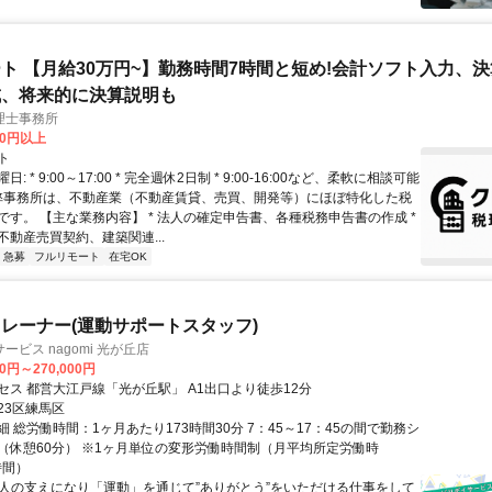
ト 【月給30万円~】勤務時間7時間と短め!会計ソフト入力、
成、将来的に決算説明も
理士事務所
00円以上
ト
: * 9:00～17:00 * 完全週休2日制 * 9:00-16:00など、柔軟に相談可能
 弊事務所は、不動産業（不動産賃貸、売買、開発等）にほぼ特化した税
です。 【主な業務内容】 * 法人の確定申告書、各種税務申告書の作成 *
不動産売買契約、建築関連...
急募
フルリモート
在宅OK
レーナー(運動サポートスタッフ)
ビス nagomi 光が丘店
00円～270,000円
セス 都営大江戸線「光が丘駅」 A1出口より徒歩12分
23区練馬区
 総労働時間：1ヶ月あたり173時間30分 7：45～17：45の間で勤務シ
（休憩60分） ※1ヶ月単位の変形労働時間制（月平均所定労働時
8時間）
➢人の支えになり「運動」を通じて”ありがとう”をいただける仕事をして