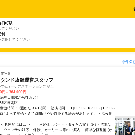
春日町駅
してください
間制
を選択してください
条件保
正社員
スタンド店舗運営スタッフ
ルフ&カーケアステーション光が丘
00円～364,000円
練馬春日町駅から徒歩8分
23区練馬区
働時間：1週あたり40時間 ・勤務時間： [1] 09:00～18:00 [2] 10:00～
 ※店舗によって開始・終了時間が やや前後する場合があります。 ・深夜勤
＜＜ 具体的には… ＞＞ ・お客様サポート（タイヤの安全点検・洗車な
話、ウェブ予約対応 ・保険、カーリース等のご案内 ・簡単な軽整備 (オ