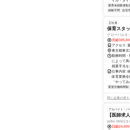
イル・タイヤ
業界未経験者歓
経験不問
住宅
正社員
保育スタッ
グローバルキ
月給305,0
ア
東京都東京
勤務時間・曜
によって異
残業手当を
仕事内容:
保育業務全
「やってみ
変形労働時間制
同じ企業の求人
アルバイト・パ
【医師求人
yobo clini
日給24,00