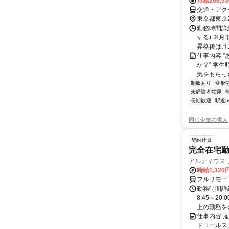
月給266,5
交通・アク
東京都東京
勤務時間詳細
ずる) ※
昇格後は月1
仕事内容 
か？” 学
気をもらったあ
制服あり
変形
未経験者歓迎
長期歓迎
駅近
同じ企業の求人
契約社員
完全在宅勤
アルティウス
時給1,320
フルリモー
勤務時間詳
8:45～2
上の勤務をお
仕事内容 
ドコールス