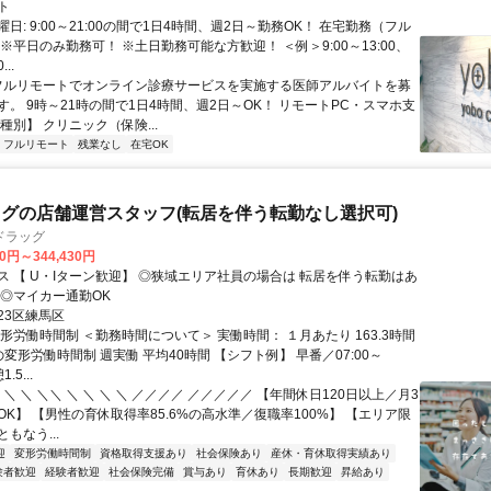
ト
日: 9:00～21:00の間で1日4時間、週2日～勤務OK！ 在宅勤務（フル
※平日のみ勤務可！ ※土日勤務可能な方歓迎！ ＜例＞9:00～13:00、
...
 フルリモートでオンライン診療サービスを実施する医師アルバイトを募
す。 9時～21時の間で1日4時間、週2日～OK！ リモートPC・スマホ支
種別】 クリニック（保険...
フルリモート
残業なし
在宅OK
グの店舗運営スタッフ(転居を伴う転勤なし選択可)
ドラッグ
30円～344,430円
【 U・Iターン歓迎】 ◎狭域エリア社員の場合は 転居を伴う転勤はあ
 ◎マイカー通勤OK
23区練馬区
形労働時間制 ＜勤務時間について＞ 実働時間： １月あたり 163.3時間
変形労働時間制 週実働 平均40時間 【シフト例】 早番／07:00～
.5...
 ＼ ＼ ＼＼ ＼ ＼ ＼ ＼ ／／／／ ／／／／／ 【年間休日120日以上／月3
K】 【男性の育休取得率85.6%の高水準／復職率100%】 【エリア限
もなう...
迎
変形労働時間制
資格取得支援あり
社会保険あり
産休・育休取得実績あり
験者歓迎
経験者歓迎
社会保険完備
賞与あり
育休あり
長期歓迎
昇給あり