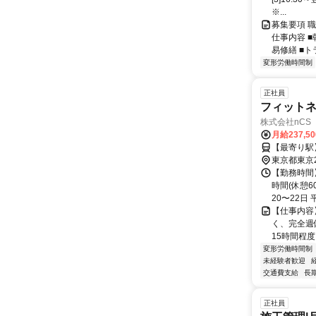
※...
募集要項 
仕事内容 ■
易修繕 ■トラ
変形労働時間制
正社員
フィット
株式会社nCS
月給237,5
【最寄り駅
東京都東京
【勤務時間】
時間(休憩6
20〜22日 
【仕事内容
く、完全週休
15時間程度
変形労働時間制
未経験者歓迎
交通費支給
長
正社員