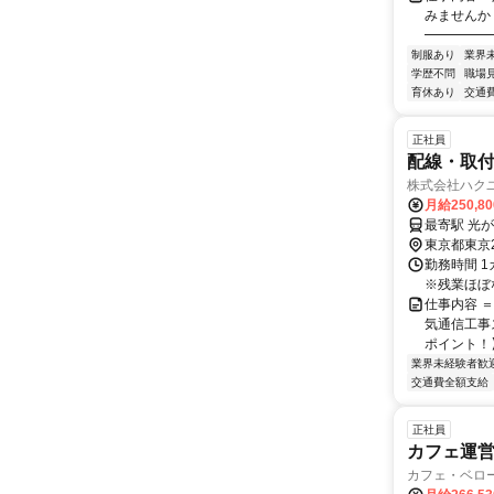
みませんか
━━━━━━
制服あり
業界
学歴不問
職場
育休あり
交通
正社員
配線・取
株式会社ハク
月給250,8
東京都東京
勤務時間 1
※残業ほぼ
仕事内容 
気通信工事
ポイント！】
業界未経験者歓
交通費全額支給
正社員
カフェ運営
カフェ・ベローチ