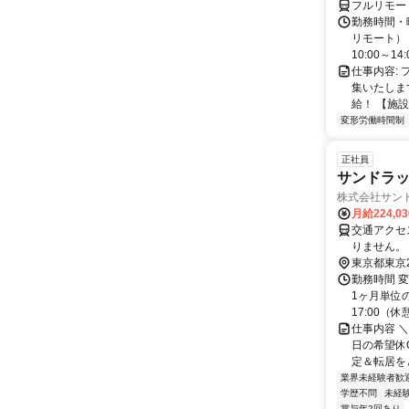
フルリモー
勤務時間・曜
リモート） 
10:00～14:0
仕事内容:
集いたしま
給！ 【施設
変形労働時間制
正社員
サンドラッ
株式会社サン
月給224,0
交通アクセス 
りません。
東京都東京
勤務時間 変
1ヶ月単位の
17:00（休憩1
仕事内容 ＼
日の希望休O
定＆転居をと
業界未経験者歓
学歴不問
未経
賞与年2回あり