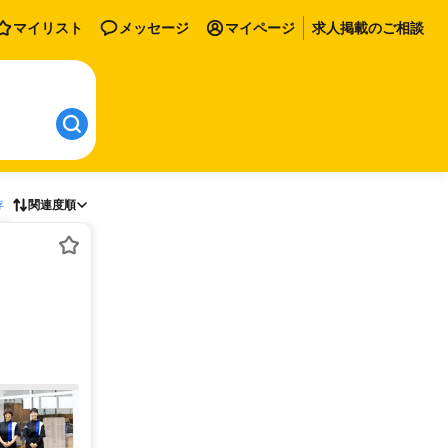
マイリスト
メッセージ
マイページ
求人掲載のご相談
存
関連度順