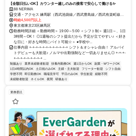
【全額日払いOK】カウンター越しのみの接客で安心して働ける✨
88 NERIMA
交通・アクセス 練馬駅（西武池袋線／西武豊島線／西武有楽町線・
都営大江戸線） 徒歩1分
時給4,500円以上
東京都東京23区練馬区
勤務時間詳細 ＜勤務時間＞ 19:00～5:00 ＜シフト制＞ 週1日～、1日
3時間～OK！ ◎1週毎のシフト提出だから 予定が立てやすい♪ ＜好き
な日に・好きな時間にバイト可能☆＞ ●学校や...
仕事内容 +-+-+-+-+-+-+-+-+-+-+-+ シフト＆オシャレ自由！ アルバイ
トデビューも大歓迎♪ ノルマや出勤強制など一切ありません◎ +-+-+-
+-+-+-+-+-+-+-+-+ ...
制服あり
業界未経験者歓迎
扶養内勤務OK
週1日からOK
副業・WワークOK
1日4時間以内OK
土日祝のみOK
主婦・主夫歓迎
フリーター歓迎
シフト自由
学歴不問
即日勤務OK
職場見学可
平日のみOK
学生歓迎
経験不問
未経験者歓迎
ネイルOK
夜間
研修あり
業務委託