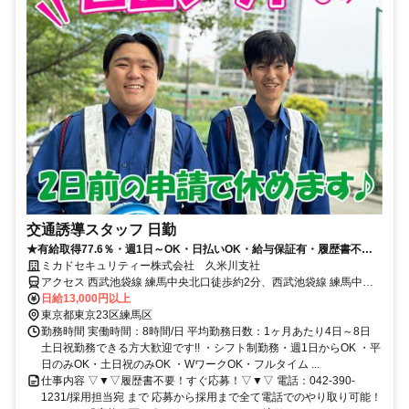
交通誘導スタッフ 日勤
★有給取得77.6％・週1日～OK・日払いOK・給与保証有・履歴書不要
★
ミカドセキュリティー株式会社 久米川支社
アクセス 西武池袋線 練馬中央北口徒歩約2分、西武池袋線 練馬中央
北口徒歩約2分、西武池袋線 練馬中央北口徒歩約2分
日給13,000円以上
東京都東京23区練馬区
勤務時間 実働時間：8時間/日 平均勤務日数：1ヶ月あたり4日～8日
土日祝勤務できる方大歓迎です!! ・シフト制勤務・週1日からOK ・平
日のみOK・土日祝のみOK ・WワークOK・フルタイム ...
仕事内容 ▽▼▽履歴書不要！すぐ応募！▽▼▽ 電話：042-390-
1231/採用担当宛 まで 応募から採用まで全て電話でのやり取り可能！