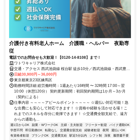
介護付き有料老人ホーム 介護職・ヘルパー 夜勤専
従
電話でのお問合せも大歓迎！【0120-14-8108】まで！
ワトワキャリア株式会社
交通・アクセス 西武池袋線 桜台駅 徒歩10分／西武池袋線・西武豊島
線 練馬駅 徒歩9分
日給30,900円～36,000円
東京都東京23区練馬区
勤務時間詳細 総労働時間：1週あたり16時間 〜 32時間 17:00～翌
10:00（休憩120分） 契約更新期間：初回契約期間は1か月～3か月
（契約による）
仕事内容 ～～～～アピールポイント～～～～ ☆週払い対応可能！急
な出費にも安心して対応できます！ ☆資格や経験を活かせる場！こ
れまでのスキルを存分に発揮できます！ ☆交通費全額支給で、遠方
からの通勤も...
週1日からOK
副業・WワークOK
主婦・主夫歓迎
フリーター歓迎
バイク通勤OK
学歴不問
即日勤務OK
転勤なし
交通費全額支給
経験者歓迎
夜間
週払いOK
有資格者歓迎
ブランクOK
交通費支給
駅近5分以内
シフト制
深夜
履歴書不要