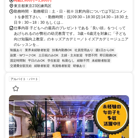
約3分、西武有楽町線 練馬西口徒歩約3分
時給2,400円～2,800円
東京都東京23区練馬区
勤務時間 ・勤務曜日：土・日・祝※ 注釈内容については下記コメン
トを参照下さい。 ・勤務時間： [1] 09:30～18:30 [2] 14:30～18:30 土
日 9：30～18：30 もしくは...
仕事内容 子どもへの最高のプレゼントである「良い頭」をつくって
あげられるのが弊社の幼児教育です。 3歳～6歳児を対象に「子ども
向け知脳向上教室」のキッズアカデミー／トイズアカデミージュニア
のレッスンを...
制服あり
業界未経験者歓迎
扶養内勤務OK
社員登用あり
週1日からOK
副業・WワークOK
土日祝のみOK
主婦・主夫歓迎
学歴不問
即日勤務OK
固定時間制
平日のみOK
学生歓迎
転勤なし
経験不問
未経験者歓迎
交通費全額支給
経験者歓迎
有資格者歓迎
研修あり
アルバイト・パート