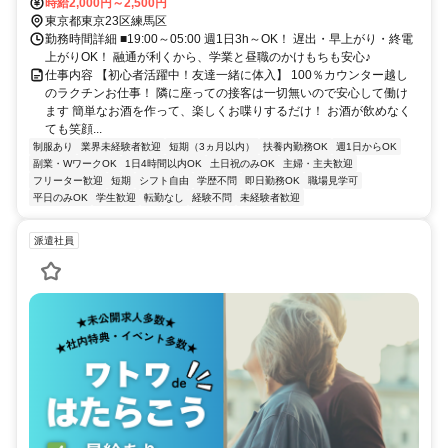
時給2,000円～2,500円
東京都東京23区練馬区
勤務時間詳細 ■19:00～05:00 週1日3h～OK！ 遅出・早上がり・終電
上がりOK！ 融通が利くから、学業と昼職のかけもちも安心♪
仕事内容 【初心者活躍中！友達一緒に体入】 100％カウンター越し
のラクチンお仕事！ 隣に座っての接客は一切無いので安心して働け
ます 簡単なお酒を作って、楽しくお喋りするだけ！ お酒が飲めなく
ても笑顔...
制服あり
業界未経験者歓迎
短期（3ヵ月以内）
扶養内勤務OK
週1日からOK
副業・WワークOK
1日4時間以内OK
土日祝のみOK
主婦・主夫歓迎
フリーター歓迎
短期
シフト自由
学歴不問
即日勤務OK
職場見学可
平日のみOK
学生歓迎
転勤なし
経験不問
未経験者歓迎
派遣社員