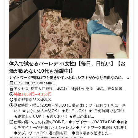
体入で試せるバーレディ(女性)【毎日、日払い】【お
酒が飲めない10代も活躍中!】
ナイトワーク初挑戦でも働きやすいお店♪シフトがかなり自由なのに、い
きなり高時給スタート！
DESIGNER'S BAR MIKE
アクセス: 都営大江戸線「練馬駅」徒歩1分 池袋、練馬、東久留米、
秋津、所沢、大泉学園、石神井公園、飯能、小手指からも1本で通い
時給2,850円～4,150円
やすいです。
東京都東京23区練馬区
勤務時間・曜日: 20:00～翌6:00 (日曜定休) シフトは何でも相談下さ
い！ ★すぐに体入申込OK！ ★月1日～OK！ ★1日何時間でもOK！
★終電上がりOK！ ★送りあり！ ★遅出の出勤...
仕事内容: ＼このお店のPOINT／ ◆デザイナーズDART＆BAR ◆有名
なデザイナーが手掛けたオシャレ店♪ ◆ナイトワーク未経験大歓迎！
◆ダブルワークOK！遅出勤も可！ ◆働き易さを追求した...