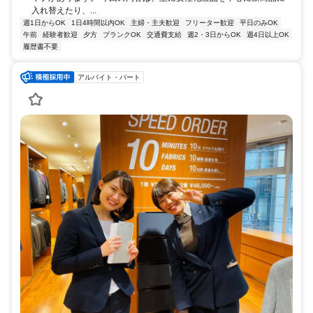
入れ替えたり、...
週1日からOK
1日4時間以内OK
主婦・主夫歓迎
フリーター歓迎
平日のみOK
午前
経験者歓迎
夕方
ブランクOK
交通費支給
週2・3日からOK
週4日以上OK
履歴書不要
アルバイト・パート