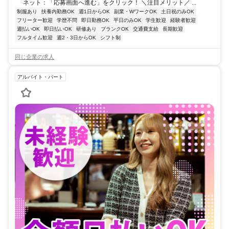
ネット：「応募画面へ進む」をクリック！ ＼注目メリット／ ...
制服あり
扶養内勤務OK
週1日からOK
副業・WワークOK
土日祝のみOK
フリーター歓迎
学歴不問
即日勤務OK
平日のみOK
学生歓迎
経験者歓迎
週払いOK
即日払いOK
研修あり
ブランクOK
交通費支給
長期歓迎
フルタイム歓迎
週2・3日からOK
シフト制
同じ企業の求人
アルバイト・パート