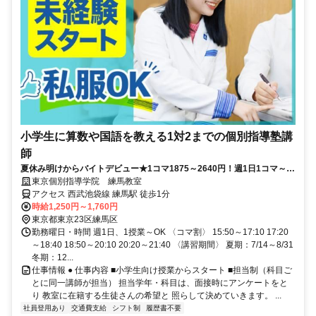
小学生に算数や国語を教える1対2までの個別指導塾講
師
夏休み明けからバイトデビュー★1コマ1875～2640円！週1日1コマ～私
服でok◎
東京個別指導学院 練馬教室
アクセス 西武池袋線 練馬駅 徒歩1分
時給1,250円～1,760円
東京都東京23区練馬区
勤務曜日・時間 週1日、1授業～OK 〈コマ割〉 15:50～17:10 17:20
～18:40 18:50～20:10 20:20～21:40 〈講習期間〉 夏期：7/14～8/31
冬期：12...
仕事情報 ● 仕事内容 ■小学生向け授業からスタート ■担当制（科目ご
とに同一講師が担当） 担当学年・科目は、面接時にアンケートをと
り 教室に在籍する生徒さんの希望と 照らして決めていきます。 ...
社員登用あり
交通費支給
シフト制
履歴書不要