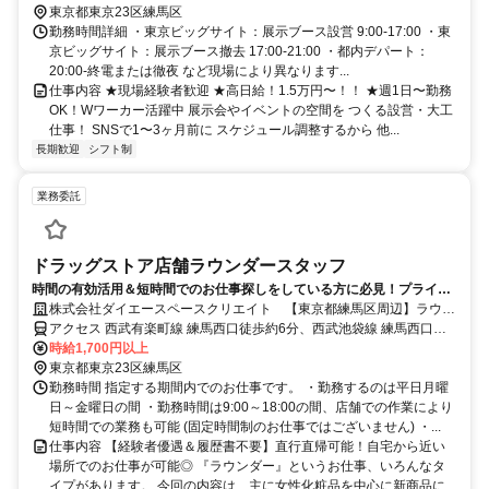
東京都東京23区練馬区
勤務時間詳細 ・東京ビッグサイト：展示ブース設営 9:00-17:00 ・東
京ビッグサイト：展示ブース撤去 17:00-21:00 ・都内デパート：
20:00-終電または徹夜 など現場により異なります...
仕事内容 ★現場経験者歓迎 ★高日給！1.5万円〜！！ ★週1日〜勤務
OK！Wワーカー活躍中 展示会やイベントの空間を つくる設営・大工
仕事！ SNSで1〜3ヶ月前に スケジュール調整するから 他...
長期歓迎
シフト制
業務委託
ドラッグストア店舗ラウンダースタッフ
時間の有効活用＆短時間でのお仕事探しをしている方に必見！プライベ
ート重視のお仕事！
株式会社ダイエースペースクリエイト 【東京都練馬区周辺】ラウン
ダー業務
アクセス 西武有楽町線 練馬西口徒歩約6分、西武池袋線 練馬西口徒
歩約6分、西武豊島線 練馬西口徒歩約6分 別途勤務店舗ごとにご案内
時給1,700円以上
東京都東京23区練馬区
勤務時間 指定する期間内でのお仕事です。 ・勤務するのは平日月曜
日～金曜日の間 ・勤務時間は9:00～18:00の間、店舗での作業により
短時間での業務も可能 (固定時間制のお仕事ではございません) ・...
仕事内容 【経験者優遇＆履歴書不要】直行直帰可能！自宅から近い
場所でのお仕事が可能◎ 『ラウンダー』というお仕事、いろんなタ
イプがあります。 今回の内容は、主に女性化粧品を中心に新商品に