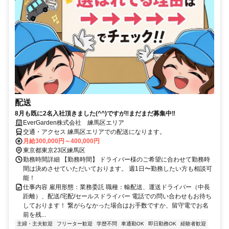
配送
8月も既に2名入社頂きました(^^)ですが‼まだまだ募集中‼
EverGarden株式会社 練馬区エリア
交通・アクセス 練馬区エリアでの配送になります。
月給300,000円～400,000円
東京都東京23区練馬区
勤務時間詳細 【勤務時間】 ドライバー様のご希望に合わせて勤務時
間は決めさせていただいております。 週1日〜勤務したい方も相談可
能！
仕事内容 雇用形態：業務委託 職種：輸配送、運送ドライバー（中長
距離）、配送/宅配/セールスドライバー 電話での問い合わせもお待ち
しております！ 繋がらなかった場合はお手数ですか、留守電でお名
前を残...
主婦・主夫歓迎
フリーター歓迎
学歴不問
車通勤OK
即日勤務OK
経験者歓迎