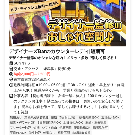
デザイナーズBarのカウンターレディ|短期可
デザイナー監修のオシャレな店内！メリット多数で楽しく稼げる！
SUNNY’S
交通・アクセス 「練馬駅」徒歩1分
時給2,000円～2,500円
東京都東京23区練馬区
勤務時間詳細 ■19:00～05:00 週1日3h～OK！ 遅出・早上がり・終電
上がりOK！ 融通が利くから、学業と昼職のかけもちも安心♪
仕事内容 【初心者活躍中！友達一緒に体入】 100％カウンター越し
のラクチンお仕事！ 隣に座っての接客は一切無いので安心して働け
ます 簡単なお酒を作って、楽しくお喋りするだけ！ お酒が飲めなく
ても笑顔...
制服あり
業界未経験者歓迎
短期（3ヵ月以内）
扶養内勤務OK
週1日からOK
副業・WワークOK
1日4時間以内OK
土日祝のみOK
主婦・主夫歓迎
フリーター歓迎
短期
シフト自由
学歴不問
即日勤務OK
職場見学可
平日のみOK
学生歓迎
転勤なし
経験不問
未経験者歓迎