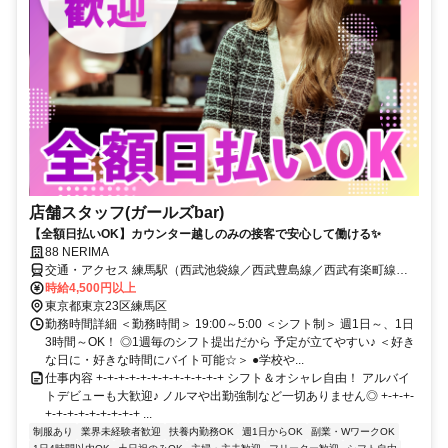
店舗スタッフ(ガールズbar)
【全額日払いOK】カウンター越しのみの接客で安心して働ける✨
88 NERIMA
交通・アクセス 練馬駅（西武池袋線／西武豊島線／西武有楽町線・
都営大江戸線） 徒歩1分
時給4,500円以上
東京都東京23区練馬区
勤務時間詳細 ＜勤務時間＞ 19:00～5:00 ＜シフト制＞ 週1日～、1日
3時間～OK！ ◎1週毎のシフト提出だから 予定が立てやすい♪ ＜好き
な日に・好きな時間にバイト可能☆＞ ●学校や...
仕事内容 +-+-+-+-+-+-+-+-+-+-+-+ シフト＆オシャレ自由！ アルバイ
トデビューも大歓迎♪ ノルマや出勤強制など一切ありません◎ +-+-+-
+-+-+-+-+-+-+-+-+ ...
制服あり
業界未経験者歓迎
扶養内勤務OK
週1日からOK
副業・WワークOK