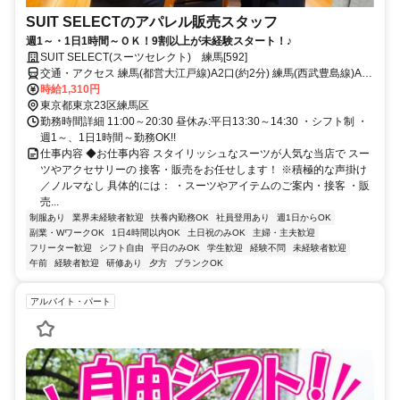
SUIT SELECTのアパレル販売スタッフ
週1～・1日1時間～ＯＫ！9割以上が未経験スタート！♪
SUIT SELECT(スーツセレクト) 練馬[592]
交通・アクセス 練馬(都営大江戸線)A2口(約2分) 練馬(西武豊島線)A2
口(約2分) 練馬(西武有楽町線)A2口(約2分)
時給1,310円
東京都東京23区練馬区
勤務時間詳細 11:00～20:30 昼休み:平日13:30～14:30 ・シフト制 ・
週1～、1日1時間～勤務OK!!
仕事内容 ◆お仕事内容 スタイリッシュなスーツが人気な当店で スー
ツやアクセサリーの 接客・販売をお任せします！ ※積極的な声掛け
／ノルマなし 具体的には： ・スーツやアイテムのご案内・接客 ・販
売...
制服あり
業界未経験者歓迎
扶養内勤務OK
社員登用あり
週1日からOK
副業・WワークOK
1日4時間以内OK
土日祝のみOK
主婦・主夫歓迎
フリーター歓迎
シフト自由
平日のみOK
学生歓迎
経験不問
未経験者歓迎
午前
経験者歓迎
研修あり
夕方
ブランクOK
アルバイト・パート