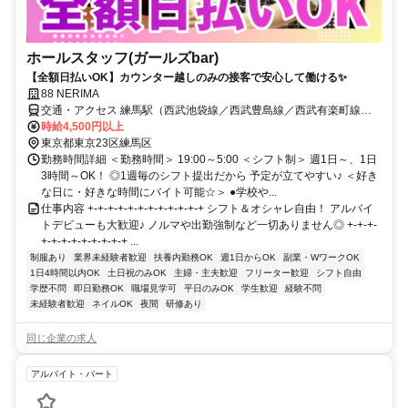
ホールスタッフ(ガールズbar)
【全額日払いOK】カウンター越しのみの接客で安心して働ける✨
88 NERIMA
交通・アクセス 練馬駅（西武池袋線／西武豊島線／西武有楽町線・
都営大江戸線） 徒歩1分
時給4,500円以上
東京都東京23区練馬区
勤務時間詳細 ＜勤務時間＞ 19:00～5:00 ＜シフト制＞ 週1日～、1日
3時間～OK！ ◎1週毎のシフト提出だから 予定が立てやすい♪ ＜好き
な日に・好きな時間にバイト可能☆＞ ●学校や...
仕事内容 +-+-+-+-+-+-+-+-+-+-+-+ シフト＆オシャレ自由！ アルバイ
トデビューも大歓迎♪ ノルマや出勤強制など一切ありません◎ +-+-+-
+-+-+-+-+-+-+-+-+ ...
制服あり
業界未経験者歓迎
扶養内勤務OK
週1日からOK
副業・WワークOK
1日4時間以内OK
土日祝のみOK
主婦・主夫歓迎
フリーター歓迎
シフト自由
学歴不問
即日勤務OK
職場見学可
平日のみOK
学生歓迎
経験不問
未経験者歓迎
ネイルOK
夜間
研修あり
同じ企業の求人
アルバイト・パート