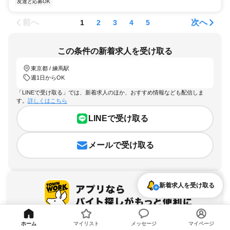
友達と応募OK
前へ
次へ
1
2
3
4
5
この条件の新着求人を受け取る
東京都 / 練馬駅
週1日からOK
「LINEで受け取る」では、新着求人のほか、おすすめ情報なども配信しま
す。
詳しくはこちら
LINEで受け取る
メールで受け取る
新着求人を受け取る
ホーム
マイリスト
メッセージ
マイページ
アプリを無料ダウンロード