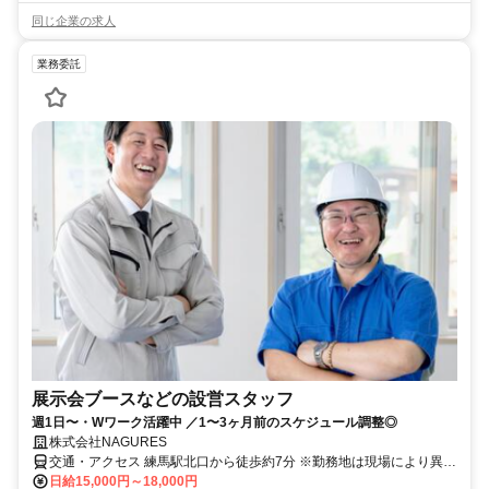
同じ企業の求人
業務委託
展示会ブースなどの設営スタッフ
週1日〜・Wワーク活躍中 ／1〜3ヶ月前のスケジュール調整◎
株式会社NAGURES
交通・アクセス 練馬駅北口から徒歩約7分 ※勤務地は現場により異な
ります（一都三県）。
日給15,000円～18,000円