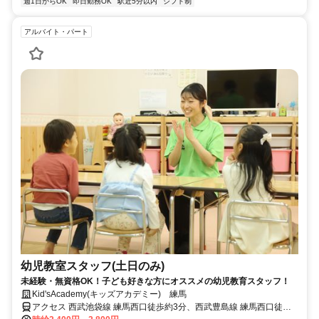
週1日からOK
即日勤務OK
駅近5分以内
シフト制
アルバイト・パート
幼児教室スタッフ(土日のみ)
未経験・無資格OK！子ども好きな方にオススメの幼児教育スタッフ！
Kid'sAcademy(キッズアカデミー) 練馬
アクセス 西武池袋線 練馬西口徒歩約3分、西武豊島線 練馬西口徒歩