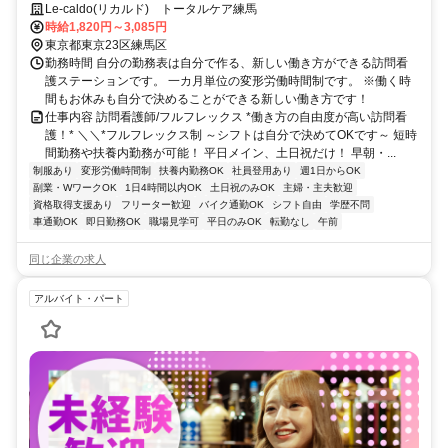
施！】
Le-caldo(リカルド) トータルケア練馬
時給1,820円～3,085円
東京都東京23区練馬区
勤務時間 自分の勤務表は自分で作る、新しい働き方ができる訪問看
護ステーションです。 一カ月単位の変形労働時間制です。 ※働く時
間もお休みも自分で決めることができる新しい働き方です！
仕事内容 訪問看護師/フルフレックス *働き方の自由度が高い訪問看
護！* ＼＼*フルフレックス制 ～シフトは自分で決めてOKです～ 短時
間勤務や扶養内勤務が可能！ 平日メイン、土日祝だけ！ 早朝・...
制服あり
変形労働時間制
扶養内勤務OK
社員登用あり
週1日からOK
副業・WワークOK
1日4時間以内OK
土日祝のみOK
主婦・主夫歓迎
資格取得支援あり
フリーター歓迎
バイク通勤OK
シフト自由
学歴不問
車通勤OK
即日勤務OK
職場見学可
平日のみOK
転勤なし
午前
同じ企業の求人
アルバイト・パート