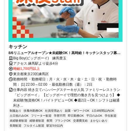
キッチン
8/6リニューアルオープン★未経験OK！高時給！キッチンスタッフ募集
◎深夜帯は時給25％アップ！！短期間でも稼げます【土日祝勤務歓
Big Boy(ビッグボーイ) 練馬豊玉
迎！】
アクセス 練馬駅より徒歩4分
時給1,700円以上
東京都東京23区練馬区
勤務時間 ・勤務曜日：月・火・水・木・金・土・日・祝 ・勤務時
間： [1] 22:00～02:00 ・最低勤務日数（週）：2日
仕事内容 焼き立てハンバーグステーキが人気 ファミリーレストラン
「ビッグボーイ」 【ビッグボーイで理想の働き方を見つけよう】 ◆
未経験/無資格OK！バイトデビューOK ◆週2日～OK！シフトは融通
利き...
制服あり
扶養内勤務OK
社員登用あり
副業・WワークOK
1日4時間以内OK
土日祝のみOK
フリーター歓迎
学歴不問
即日勤務OK
平日のみOK
学生歓迎
未経験者歓迎
経験者歓迎
夜間
ブランクOK
交通費支給
まかないあり
長期歓迎
フルタイム歓迎
駅近5分以内