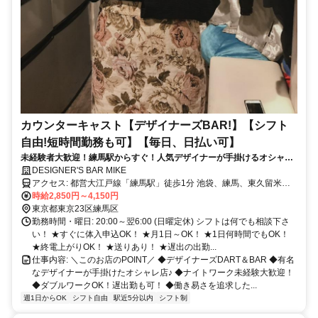
カウンターキャスト【デザイナーズBAR!】【シフト
自由!短時間勤務も可】【毎日、日払い可】
未経験者大歓迎！練馬駅からすぐ！人気デザイナーが手掛けるオシャレ
バー☆簡単スキマ高額バイト！
DESIGNER'S BAR MIKE
アクセス: 都営大江戸線「練馬駅」徒歩1分 池袋、練馬、東久留米、
秋津、所沢、大泉学園、石神井公園、飯能、小手指からも1本で通い
時給2,850円～4,150円
やすいです。
東京都東京23区練馬区
勤務時間・曜日: 20:00～翌6:00 (日曜定休) シフトは何でも相談下さ
い！ ★すぐに体入申込OK！ ★月1日～OK！ ★1日何時間でもOK！
★終電上がりOK！ ★送りあり！ ★遅出の出勤...
仕事内容: ＼このお店のPOINT／ ◆デザイナーズDART＆BAR ◆有名
なデザイナーが手掛けたオシャレ店♪ ◆ナイトワーク未経験大歓迎！
◆ダブルワークOK！遅出勤も可！ ◆働き易さを追求した...
週1日からOK
シフト自由
駅近5分以内
シフト制