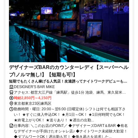
デザイナーズBARのカウンターレディ【スーパーヘル
プ!ノルマ無し!】【短期も可!】
短期でもたくさん稼げる人気店！友達誘ってナイトワークデビューも
OK！毎日、日払いだからお財布も◎
DESIGNER'S BAR MIKE
アクセス: 都営大江戸線「練馬駅」徒歩1分 池袋、練馬、東久留米、
秋津、所沢、大泉学園、石神井公園、飯能、小手指からも1本で通い
時給2,850円～4,150円
やすいです。
東京都東京23区練馬区
勤務時間・曜日: 20:00～翌6:00 (日曜定休) シフトは何でも相談下さ
い！ ★すぐに体入申込OK！ ★月1日～OK！ ★1日何時間でもOK！
★終電上がりOK！ ★送りあり！ ★遅出の出勤...
仕事内容: ＼このお店のPOINT／ ◆デザイナーズDART＆BAR ◆有名
なデザイナーが手掛けたオシャレ店♪ ◆ナイトワーク未経験大歓迎！
◆ダブルワークOK！遅出勤も可！ ◆働き易さを追求した...