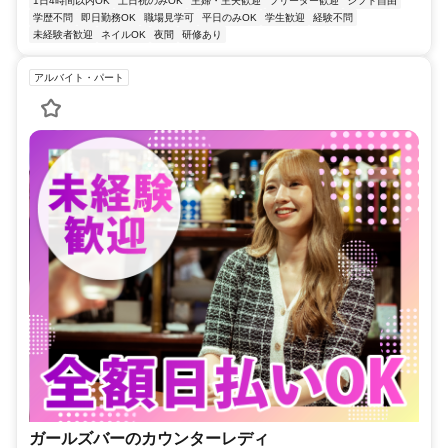
1日4時間以内OK
土日祝のみOK
主婦・主夫歓迎
フリーター歓迎
シフト自由
学歴不問
即日勤務OK
職場見学可
平日のみOK
学生歓迎
経験不問
未経験者歓迎
ネイルOK
夜間
研修あり
アルバイト・パート
ガールズバーのカウンターレディ