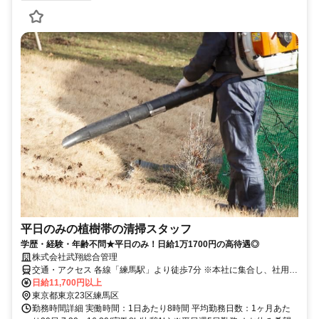
平日のみの植樹帯の清掃スタッフ
学歴・経験・年齢不問★平日のみ！日給1万1700円の高待遇◎
株式会社武翔総合管理
交通・アクセス 各線「練馬駅」より徒歩7分 ※本社に集合し、社用車
で指定されたエリアに向かいます！
日給11,700円以上
東京都東京23区練馬区
勤務時間詳細 実働時間：1日あたり8時間 平均勤務日数：1ヶ月あた