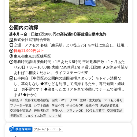
公園内の清掃
基本月～金！日給1万1000円の高待遇!!◎要普通自動車免許
株式会社武翔総合管理
交通・アクセス 各線「練馬駅」より徒歩7分 ※本社に集合し、社用車
で指定されたエリアに向かいます！
日給11,000円以上
東京都東京23区練馬区
勤務時間詳細 実働時間：1日あたり8時間 平均勤務日数：1ヶ月あた
り20日 7:30～16:00位(実働7.5h/休憩1h) ※週5日勤務 ★お休み希望が
あればご相談ください。 ライフステージの変...
仕事内容 【中野区の公園内の巡回清掃スタッフ】※トイレ清掃な
し、草刈りなし ◆箒などを利用して清掃するため、専門知識・経験
は一切不要です！ ◆決まったエリアを車で移動してチームで清掃し
ます! ◆わから...
制服あり
業界未経験者歓迎
副業・WワークOK
主婦・主夫歓迎
60代も応募可
フリーター歓迎
シフト自由
学歴不問
平日のみOK
経験不問
未経験者歓迎
交通費全額支給
経験者歓迎
研修あり
ブランクOK
70代も応募可
交通費支給
長期歓迎
フルタイム歓迎
シフト制
アルバイト・パート