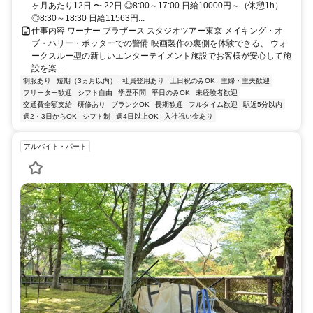
ヶ月あたり12日 〜 22日 ◎8:00～17:00 日給10000円～（休憩1h）
◎8:30～18:30 日給11563円...
仕事内容 ワーナー ブラザース スタジオツアー東京 メイキング・オ
ブ・ハリー・ポッターでの警備 映画製作の裏側を体験できる、 ウォ
ークスルー型の新しいエンターテイメント施設でお客様が安心して施
設を楽...
制服あり
短期（3ヵ月以内）
社員登用あり
土日祝のみOK
主婦・主夫歓迎
フリーター歓迎
シフト自由
学歴不問
平日のみOK
未経験者歓迎
交通費全額支給
研修あり
ブランクOK
長期歓迎
フルタイム歓迎
駅近5分以内
週2・3日からOK
シフト制
週4日以上OK
入社祝い金あり
アルバイト・パート