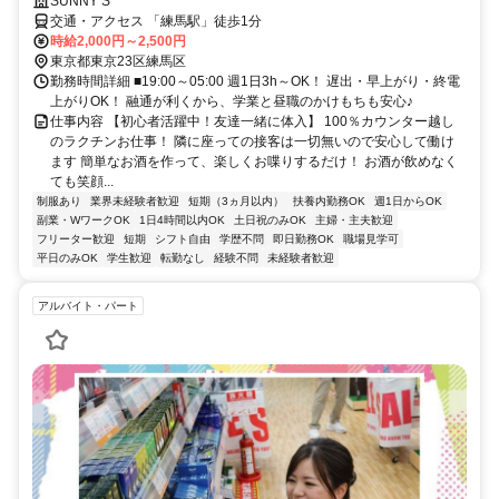
SUNNY’S
交通・アクセス 「練馬駅」徒歩1分
時給2,000円～2,500円
東京都東京23区練馬区
勤務時間詳細 ■19:00～05:00 週1日3h～OK！ 遅出・早上がり・終電
上がりOK！ 融通が利くから、学業と昼職のかけもちも安心♪
仕事内容 【初心者活躍中！友達一緒に体入】 100％カウンター越し
のラクチンお仕事！ 隣に座っての接客は一切無いので安心して働け
ます 簡単なお酒を作って、楽しくお喋りするだけ！ お酒が飲めなく
ても笑顔...
制服あり
業界未経験者歓迎
短期（3ヵ月以内）
扶養内勤務OK
週1日からOK
副業・WワークOK
1日4時間以内OK
土日祝のみOK
主婦・主夫歓迎
フリーター歓迎
短期
シフト自由
学歴不問
即日勤務OK
職場見学可
平日のみOK
学生歓迎
転勤なし
経験不問
未経験者歓迎
アルバイト・パート