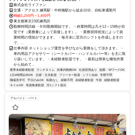
株式会社ライファン
交通・アクセス 練馬駅・中村橋駅から徒歩10分、自転車通勤可
時給1,250円～1,400円
東京都東京23区練馬区
勤務時間詳細 ・9:00勤務開始です。 ・終業時間は凡そ12～15時が目
安です（業務量によって前後します）。 ・業務習得状況によって就
業時間の増加ができます。 ・毎月末に翌月のシフトを作成しますの
で、...
仕事内容 ネットショップ運営を学びながら業務をして頂きます。 ・
車内用品アクセサリー（シートカバー・ハンドルカバー等）を主に取
り扱いしています。 ・未経験者歓迎です。 ・最初は簡単な梱包作業
から始めて...
業界未経験者歓迎
ランチタイム
扶養内勤務OK
社員登用あり
副業・WワークOK
1日4時間以内OK
主婦・主夫歓迎
フリーター歓迎
シフト自由
学歴不問
職場見学可
平日のみOK
転勤なし
経験不問
未経験者歓迎
午前
経験者歓迎
ネイルOK
有資格者歓迎
月1シフト提出
アルバイト・パート