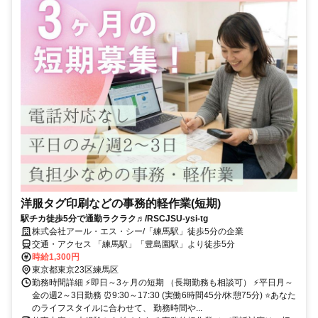
洋服タグ印刷などの事務的軽作業(短期)
駅チカ徒歩5分で通勤ラクラク♬/RSCJSU-ysi-tg
株式会社アール・エス・シー/「練馬駅」徒歩5分の企業
交通・アクセス 「練馬駅」「豊島園駅」より徒歩5分
時給1,300円
東京都東京23区練馬区
勤務時間詳細 ⚡即日～3ヶ月の短期 （長期勤務も相談可） ⚡平日月～
金の週2～3日勤務 ⏰9:30～17:30 (実働6時間45分/休憩75分) ⭐あなた
のライフスタイルに合わせて、 勤務時間や...