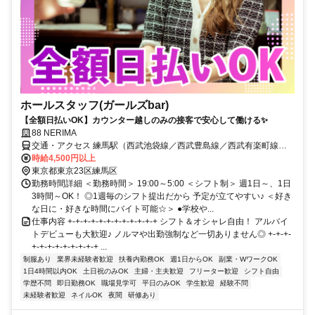
ホールスタッフ(ガールズbar)
【全額日払いOK】カウンター越しのみの接客で安心して働ける✨
88 NERIMA
交通・アクセス 練馬駅（西武池袋線／西武豊島線／西武有楽町線・
都営大江戸線） 徒歩1分
時給4,500円以上
東京都東京23区練馬区
勤務時間詳細 ＜勤務時間＞ 19:00～5:00 ＜シフト制＞ 週1日～、1日
3時間～OK！ ◎1週毎のシフト提出だから 予定が立てやすい♪ ＜好き
な日に・好きな時間にバイト可能☆＞ ●学校や...
仕事内容 +-+-+-+-+-+-+-+-+-+-+-+ シフト＆オシャレ自由！ アルバイ
トデビューも大歓迎♪ ノルマや出勤強制など一切ありません◎ +-+-+-
+-+-+-+-+-+-+-+-+ ...
制服あり
業界未経験者歓迎
扶養内勤務OK
週1日からOK
副業・WワークOK
1日4時間以内OK
土日祝のみOK
主婦・主夫歓迎
フリーター歓迎
シフト自由
学歴不問
即日勤務OK
職場見学可
平日のみOK
学生歓迎
経験不問
未経験者歓迎
ネイルOK
夜間
研修あり