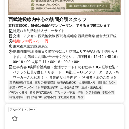
西武池袋線内中心の訪問介護スタッフ
直行直帰OK。研修は先輩がマンツーマン、できるまで隣にいます
特定非営利活動法人サニーサイド
交通・アクセス 西武池袋線 西武有楽町線 西武豊島線 都営大江戸線
練馬駅
時給1,700円～2,000円
東京都東京23区練馬区
勤務時間詳細 ※曜日や時間帯により訪問エリアが変わる可能性あり
ます。 お気軽にお問い合わせください。 月曜日 9：15~12：45 16：
00~18：00 火曜日 11：00~18：00 8：00~...
仕事内容 ■訪問介護業務（生活サポート）のお仕事！ ■未経験歓迎／
ベテラン社員が優しくサポート！ ■週1日～OK／フリーターさん・W
ワーカーさん歓迎！ ＜ 具体的な仕事内容 ＞ 利用者さまのご自宅を...
業界未経験者歓迎
変形労働時間制
扶養内勤務OK
社員登用あり
週1日からOK
副業・WワークOK
1日4時間以内OK
土日祝のみOK
主婦・主夫歓迎
60代も応募可
資格取得支援あり
フリーター歓迎
早朝
シフト自由
学歴不問
職場見学可
平日のみOK
経験不問
未経験者歓迎
午前
アルバイト・パート