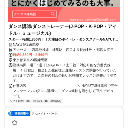
ダンス講師/ダンストレーナー(J-POP・K-POP・アイ
ドル・ミュージカル)
スタート報酬1,850円！！大注目のボイトレ・ダンススクールNAYUTAS
練馬校が２階増床に伴いダンストレーナー再募集！！
NAYUTAS練馬校
アクセス: ・西武池袋線「練馬駅」西口より徒歩1分 ・都営大江戸線
「練馬駅」Ａ２より徒歩3分
時給1,650円～2,560円
東京都東京23区練馬区
勤務時間・曜日: 週1日からOK！！土日祝日対応可能な方優先採
用！！ 日程は、担当した生徒様と直接レッスンの調整を行っていた
だけますので、 ご自身の都合の良いお時間でレッスン調整が可能で
す。 ...
仕事内容: ------------------------------------------ ＼ NAYUTAS練馬校で完全
マンツーマンのダンス講師✨／ ダンス経験を活かして"先生デビュ
ー"し...
シフト自由
週2・3日からOK
昇給あり
アルバイト・パート