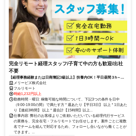
完全リモート経理スタッフ/子育て中の方も歓迎/出社
不要
【経理事務経験または日商簿記3級以上】扶養内OK！平日昼間３h～。
完全在宅で育児・介護中の方も大歓迎♪
メリービズ株式会社
フルリモート
時給1,232円以上
勤務時間・曜日: 稼働可能な時間について、下記3つの条件を日中
（9:00-19:00の間）で満たす方 * 週あたり【平日3日】 以上 * 1日あた
り【連続3時間】 以上 * 週合計【15時間】以上...
仕事内容: 弊社のお客様よりご依頼いただいている経理代行サービス
の業務を、完全在宅・フルリモートでお任せします。案件ごとに複数
名でチームを組んで対応するため、フォローし合いながら働くことが
できます。...