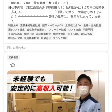
08:00～17:00 ・最低勤務日数（週）：3日 ...
仕事内容 【電話面談のみで即採用も！】給料以外に８.6万円の臨時収
入あり♪ ┯┯┯┯┯┯┯┯┯┯ 「日勤」で整う、 警備はじめません
か？ ┷┷┷┷┷┷┷┷┷┷ 警備の仕事は、 夜型だと思っていませ
ん...
制服あり
業界未経験者歓迎
副業・WワークOK
土日祝のみOK
主婦・主夫歓迎
週1シフト提出
資格取得支援あり
フリーター歓迎
シフト自由
学歴不問
平日のみOK
経験不問
未経験者歓迎
経験者歓迎
ネイルOK
週払いOK
即日払いOK
有資格者歓迎
研修あり
ブランクOK
同じ企業の求人
業務委託