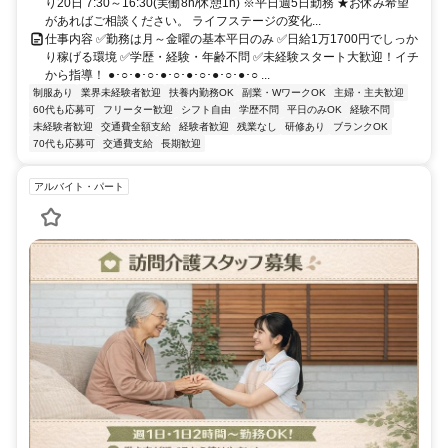
り20日 7:30～16:30(実働8h/休憩1h) ※平日週5日勤務 ★お休み希望
があればご相談ください。 ライフステージの変化...
仕事内容 ✅勤務は月～金曜の基本平日のみ ✅日給1万1700円でしっか
り稼げる環境 ✅学歴・経験・年齢不問 ✅未経験スタート大歓迎！イチ
から指導！ ●･○･●･○･●･○･●･○･●･○･●･○ ...
制服あり
業界未経験者歓迎
扶養内勤務OK
副業・WワークOK
主婦・主夫歓迎
60代も応募可
フリーター歓迎
シフト自由
学歴不問
平日のみOK
経験不問
未経験者歓迎
交通費全額支給
経験者歓迎
残業なし
研修あり
ブランクOK
70代も応募可
交通費支給
長期歓迎
アルバイト・パート