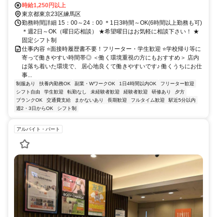
時給1,250円以上
東京都東京23区練馬区
勤務時間詳細 15：00～24：00 ＊1日3時間～OK(6時間以上勤務も可)
＊週2日～OK（曜日応相談） ★希望曜日はお気軽に相談下さい！ ★
固定シフト制
仕事内容 ⭐面接時履歴書不要！フリーター・学生歓迎 ⭐学校帰り等に
寄って働きやすい時間帯◎ ＜働く環境重視の方にもおすすめ＞ 店内
は落ち着いた環境で、 居心地良くて働きやすいです♪ 働くうちにお仕
事...
制服あり
扶養内勤務OK
副業・WワークOK
1日4時間以内OK
フリーター歓迎
シフト自由
学生歓迎
転勤なし
未経験者歓迎
経験者歓迎
研修あり
夕方
ブランクOK
交通費支給
まかないあり
長期歓迎
フルタイム歓迎
駅近5分以内
週2・3日からOK
シフト制
アルバイト・パート