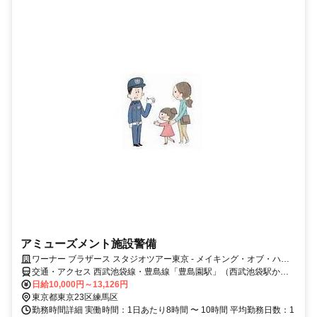
アミューズメント施設警備
ワーナー ブラザース スタジオツアー東京 ‐ メイキング・オブ・ハリ
ー・ポッター
交通・アクセス 西武池袋線・豊島線「豊島園駅」（西武池袋駅から
直通で17分）から徒歩2分、または都営地下鉄大江戸線「豊島園駅」
日給10,000円～13,126円
から徒歩2分
東京都東京23区練馬区
勤務時間詳細 実働時間：1日あたり8時間 〜 10時間 平均勤務日数：1