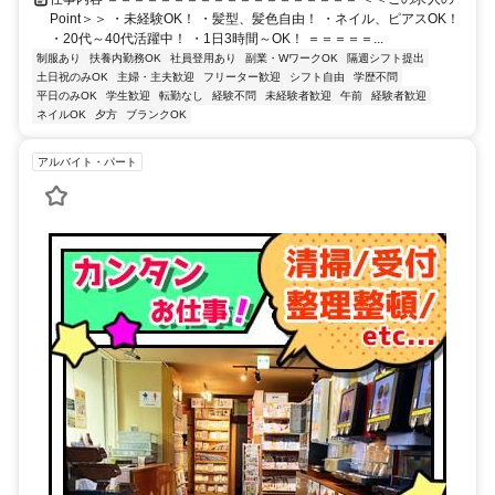
Point＞＞ ・未経験OK！ ・髪型、髪色自由！ ・ネイル、ピアスOK！
・20代～40代活躍中！ ・1日3時間～OK！ ＝＝＝＝＝...
制服あり
扶養内勤務OK
社員登用あり
副業・WワークOK
隔週シフト提出
土日祝のみOK
主婦・主夫歓迎
フリーター歓迎
シフト自由
学歴不問
平日のみOK
学生歓迎
転勤なし
経験不問
未経験者歓迎
午前
経験者歓迎
ネイルOK
夕方
ブランクOK
アルバイト・パート