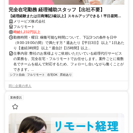
完全在宅勤務 経理補助スタッフ【出社不要】
【経理経験または日商簿記3級以上】スキルアップできる！平日昼間３h
～。完全在宅で育児・介護中の方も大歓迎♪
メリービズ株式会社
フルリモート
時給1,232円以上
勤務時間・曜日: 稼働可能な時間について、下記3つの条件を日中
（9:00-19:00の間）で満たす方 * 週あたり【平日3日】 以上 * 1日あた
り【連続3時間】 以上 * 週合計【15時間】以上...
仕事内容: 弊社のお客様よりご依頼いただいている経理代行サービス
の業務を、完全在宅・フルリモートでお任せします。案件ごとに複数
名でチームを組んで対応するため、フォローし合いながら働くことが
できます。...
シフト自由
フルリモート
在宅OK
昇給あり
同じ企業の求人
業務委託