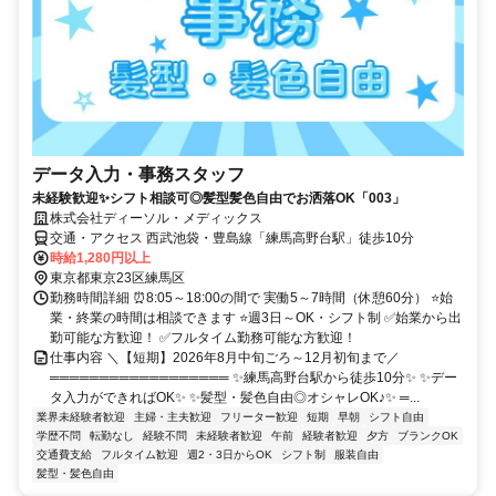
データ入力・事務スタッフ
未経験歓迎✨シフト相談可◎髪型髪色自由でお洒落OK「003」
株式会社ディーソル・メディックス
交通・アクセス 西武池袋・豊島線「練馬高野台駅」徒歩10分
時給1,280円以上
東京都東京23区練馬区
勤務時間詳細 ⏰8:05～18:00の間で 実働5～7時間（休憩60分） ⭐始
業・終業の時間は相談できます ⭐週3日～OK・シフト制 ✅始業から出
勤可能な方歓迎！ ✅フルタイム勤務可能な方歓迎！
仕事内容 ＼【短期】2026年8月中旬ごろ～12月初旬まで／
══════════════════ ✨練馬高野台駅から徒歩10分✨ ✨デー
タ入力ができればOK✨ ✨髪型・髪色自由◎オシャレOK♪✨ ═...
業界未経験者歓迎
主婦・主夫歓迎
フリーター歓迎
短期
早朝
シフト自由
学歴不問
転勤なし
経験不問
未経験者歓迎
午前
経験者歓迎
夕方
ブランクOK
交通費支給
フルタイム歓迎
週2・3日からOK
シフト制
服装自由
髪型・髪色自由