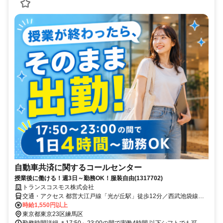
自動車共済に関するコールセンター
授業後に働ける！週3日～勤務OK！服装自由(1317702)
トランスコスモス株式会社
交通・アクセス 都営大江戸線「光が丘駅」徒歩12分／西武池袋線
「石神井公園駅」より西武バス「ホテルカデンツァ東京」下車徒歩2
時給1,550円以上
分／東武東上線「成増駅」より西武バス「ホテルカデンツァ東京」下
東京都東京23区練馬区