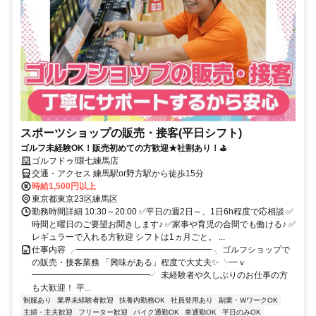
スポーツショップの販売・接客(平日シフト)
ゴルフ未経験OK！販売初めての方歓迎★社割あり！⛳
ゴルフドゥ!環七練馬店
交通・アクセス 練馬駅or野方駅から徒歩15分
時給1,500円以上
東京都東京23区練馬区
勤務時間詳細 10:30～20:00 ✅平日の週2日～、1日6h程度で応相談 ✅
時間と曜日のご要望お聞きします♪ ✅家事や育児の合間でも働ける♪ ✅
レギュラーで入れる方歓迎 シフトは1ヵ月ごと。 ...
仕事内容 ╭━━━━━━━━━━━━━━━━╮ ゴルフショップで
の販売・接客業務 「興味がある」程度で大丈夫✨ ╰━ｖ
━━━━━━━━━━━━━━╯ 未経験者や久しぶりのお仕事の方
も大歓迎！ 平...
制服あり
業界未経験者歓迎
扶養内勤務OK
社員登用あり
副業・WワークOK
主婦・主夫歓迎
フリーター歓迎
バイク通勤OK
車通勤OK
平日のみOK