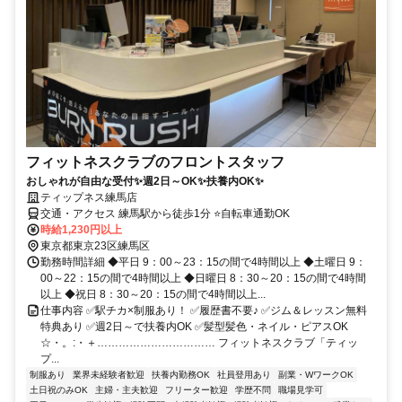
フィットネスクラブのフロントスタッフ
おしゃれが自由な受付✨週2日～OK✨扶養内OK✨
ティップネス練馬店
交通・アクセス 練馬駅から徒歩1分 ⭐自転車通勤OK
時給1,230円以上
東京都東京23区練馬区
勤務時間詳細 ◆平日 9：00～23：15の間で4時間以上 ◆土曜日 9：
00～22：15の間で4時間以上 ◆日曜日 8：30～20：15の間で4時間
以上 ◆祝日 8：30～20：15の間で4時間以上...
仕事内容 ✅駅チカ×制服あり！ ✅履歴書不要♪ ✅ジム＆レッスン無料
特典あり ✅週2日～で扶養内OK ✅髪型髪色・ネイル・ピアスOK
☆・。:・＋…………………………… フィットネスクラブ「ティッ
プ...
制服あり
業界未経験者歓迎
扶養内勤務OK
社員登用あり
副業・WワークOK
土日祝のみOK
主婦・主夫歓迎
フリーター歓迎
学歴不問
職場見学可