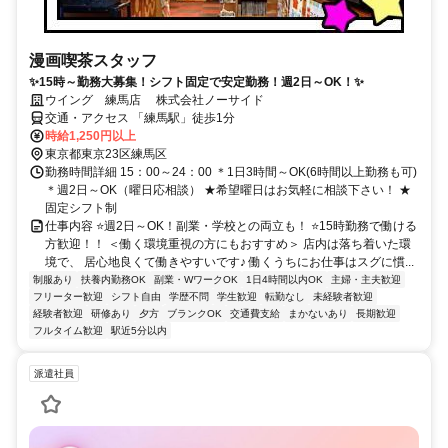
漫画喫茶スタッフ
✨15時～勤務大募集！シフト固定で安定勤務！週2日～OK！✨
ウイング 練馬店 株式会社ノーサイド
交通・アクセス 「練馬駅」徒歩1分
時給1,250円以上
東京都東京23区練馬区
勤務時間詳細 15：00～24：00 ＊1日3時間～OK(6時間以上勤務も可)
＊週2日～OK（曜日応相談） ★希望曜日はお気軽に相談下さい！ ★
固定シフト制
仕事内容 ⭐週2日～OK！副業・学校との両立も！ ⭐15時勤務で働ける
方歓迎！！ ＜働く環境重視の方にもおすすめ＞ 店内は落ち着いた環
境で、 居心地良くて働きやすいです♪ 働くうちにお仕事はスグに慣...
制服あり
扶養内勤務OK
副業・WワークOK
1日4時間以内OK
主婦・主夫歓迎
フリーター歓迎
シフト自由
学歴不問
学生歓迎
転勤なし
未経験者歓迎
経験者歓迎
研修あり
夕方
ブランクOK
交通費支給
まかないあり
長期歓迎
フルタイム歓迎
駅近5分以内
派遣社員