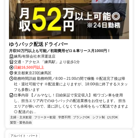
ゆうパック配送ドライバー
月収50万円以上も可能／初期費用ゼロ＆車リース月1000円！
練馬/有限会社本澤運送店
交通・アクセス 「練馬駅」より徒歩1分
日給16,500円以上
東京都東京23区練馬区
勤務時間詳細 勤務時間／8:00～21:00の間で稼働 ※配送完了後は帰
社・退社可能です ※配送量によりますが、18:00頃に終了するスタッ
フも多数います
仕事内容 【ノルマなし！日給保証で安定収入】 軽ワゴン車を使用
し、担当エリア内でのゆうパックの配送業務をお任せします。 担当
エリアが狭いので、道に詳しくなくても余裕をもって配送できますよ
◎ 配送のお...
主婦・主夫歓迎
フリーター歓迎
学歴不問
ブランクOK
シフト制
ひげOK
髪型・髪色自由
アルバイト・パート