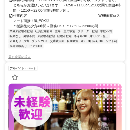
車徒歩1分
勤務時間詳細 ＊17:50～23:00の間で実働4時間 以下シフトでも可。
どちらかお選びいただけます！ ・6:50～11:00or12:00の間で実働4時
間 ・12:50～22:00(実働8時間／休...
仕事内容 ―――――――――――――――――――― WEB面接orス
マート面接！選択OK◎ ――――――――――――――――――――
＊授業後の夕方4時間～勤務OK！ ＊17:50～23:00の間...
業界未経験者歓迎
社員登用あり
主婦・主夫歓迎
フリーター歓迎
学歴不問
転勤なし
経験不問
未経験者歓迎
経験者歓迎
ネイルOK
月1シフト提出
研修あり
夕方
ブランクOK
交通費支給
長期歓迎
週2・3日からOK
シフト制
長期休暇あり
ピアスOK
同じ企業の求人
アルバイト・パート