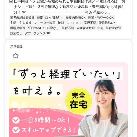
仕事内容 ＼未経験から始められる事務的軽作業／ ✅電話対応は一切
ナシ！ ✅週2～3日で無理なく勤務◎ ✅練馬駅・豊島園駅から徒歩5
分！ ୨୧┈┈┈┈┈┈┈┈┈┈┈┈┈┈┈┈୨୧ お洋服のラ...
業界未経験者歓迎
短期（3ヵ月以内）
扶養内勤務OK
副業・WワークOK
主婦・主夫歓迎
フリーター歓迎
短期
シフト自由
学歴不問
即日勤務OK
職場見学可
平日のみOK
転勤なし
経験不問
未経験者歓迎
午前
経験者歓迎
残業なし
夕方
ブランクOK
業務委託