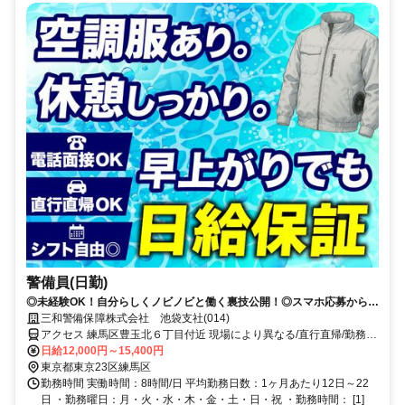
警備員(日勤)
◎未経験OK！自分らしくノビノビと働く裏技公開！◎スマホ応募から電
話面接で最短15分で内定！
三和警備保障株式会社 池袋支社(014)
アクセス 練馬区豊玉北６丁目付近 現場により異なる/直行直帰/勤務地
相談可 ■電話面接■来社不要■即日勤務
日給12,000円～15,400円
東京都東京23区練馬区
勤務時間 実働時間：8時間/日 平均勤務日数：1ヶ月あたり12日～22
日 ・勤務曜日：月・火・水・木・金・土・日・祝 ・勤務時間： [1]