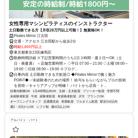
女性専用マシンピラティスのインストラクター
土日勤務できる方【月収28万円以上可能！】無資格OK！
Pilates Mirror 江古田
交通・アクセス 江古田駅から徒歩2分
時給1,800円以上
東京都東京23区練馬区
勤務時間詳細 ※下記営業時間のうち1日３時間・週２日〜OK（土
日・夜優遇） ＜店舗営業時間＞ ◇平日 07:00～21:00 ◇土曜 08:00～
19:00 ◇日祝 08:00～19:00 ※プログ...
仕事内容 土日勤務できる方歓迎◎ ◆Pilates Mirrorで働く魅力
POINT◆ ✅未経験者のための場所！ 給与をもらいながらプロの技術
を習得 ✅キャリアアップが明確！ バイトから店長・ト...
扶養内勤務OK
1日4時間以内OK
主婦・主夫歓迎
フリーター歓迎
学歴不問
未経験者歓迎
午前
経験者歓迎
有資格者歓迎
夕方
ブランクOK
オープニングスタッフ
交通費支給
長期歓迎
フルタイム歓迎
駅近5分以内
週2・3日からOK
シフト制
週4日以上OK
アルバイト・パート