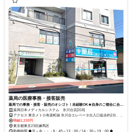
薬局の医療事務・接客販売
薬局での事務・接客・販売のオシゴト！未経験OK★自身のご都合に合わ
せた働き方が可能です！
薬局日本メディカルシステム 氷川台店[318]
アクセス 東京メトロ有楽町線 氷川台エレベータ出入口徒歩約2分、西
武有楽町線 新桜台1番口徒歩約15分、東京メトロ有楽町線/東京メト
時給1,330円
ロ副都心線 平和台（東京都）2番口(エレベータ)徒歩約17分
東京都東京23区練馬区
勤務時間 ◆月～金・・・8：45～13：00／14：30～19：00 ◆