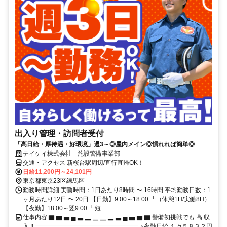
出入り管理・訪問者受付
「高日給・厚待遇・好環境」週3～◎屋内メイン◎慣れれば簡単◎
テイケイ株式会社 施設警備事業部
交通・アクセス 新桜台駅周辺/直行直帰OK！
日給11,200円～24,101円
東京都東京23区練馬区
勤務時間詳細 実働時間：1日あたり8時間 〜 16時間 平均勤務日数：1
ヶ月あたり12日 〜 20日 【日勤】9:00～18:00 ┗（休憩1H/実働8H）
【夜勤】18:00～翌9:00 ┗短...
仕事内容 ▇ ▆ ▅ ▄ ▃ ▂ ▁ ▁ ▂ ▃ ▄ ▅ ▆ ▇ 警備初挑戦でも 高 収
入 !! ━━━━━━━━━━━━━━━━━ ⭐夜勤日給 １万５８３２円