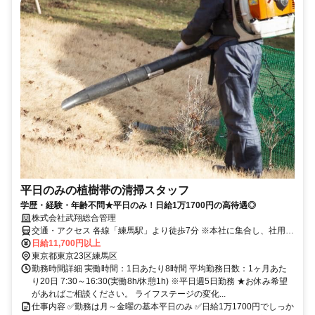
平日のみの植樹帯の清掃スタッフ
学歴・経験・年齢不問★平日のみ！日給1万1700円の高待遇◎
株式会社武翔総合管理
交通・アクセス 各線「練馬駅」より徒歩7分 ※本社に集合し、社用車
で指定されたエリアに向かいます！
日給11,700円以上
東京都東京23区練馬区
勤務時間詳細 実働時間：1日あたり8時間 平均勤務日数：1ヶ月あた
り20日 7:30～16:30(実働8h/休憩1h) ※平日週5日勤務 ★お休み希望
があればご相談ください。 ライフステージの変化...
仕事内容 ✅勤務は月～金曜の基本平日のみ ✅日給1万1700円でしっか