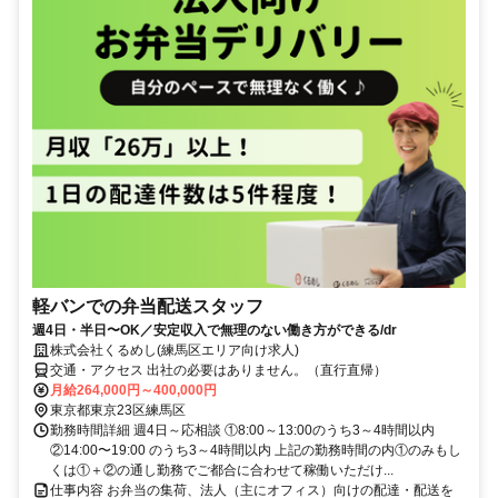
軽バンでの弁当配送スタッフ
週4日・半日〜OK／安定収入で無理のない働き方ができる/dr
株式会社くるめし(練馬区エリア向け求人)
交通・アクセス 出社の必要はありません。（直行直帰）
月給264,000円～400,000円
東京都東京23区練馬区
勤務時間詳細 週4日～応相談 ①8:00～13:00のうち3～4時間以内
②14:00〜19:00 のうち3～4時間以内 上記の勤務時間の内①のみもし
くは①＋②の通し勤務でご都合に合わせて稼働いただけ...
仕事内容 お弁当の集荷、法人（主にオフィス）向けの配達・配送を