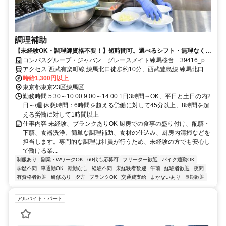
調理補助
【未経験OK・調理師資格不要！】短時間可。選べるシフト・無理なく安
定ワーク！
コンパスグループ・ジャパン グレースメイト練馬桜台 39416_p
アクセス 西武有楽町線 練馬北口徒歩約10分、西武豊島線 練馬北口徒
歩約10分、西武池袋線/西武秩父線 練馬北口徒歩約10分
時給1,300円以上
東京都東京23区練馬区
勤務時間 5:30～10:00 9:00～14:00 1日3時間～OK、平日と土日の内2
日～/週 休憩時間：6時間を超える労働に対して45分以上、8時間を超
える労働に対して1時間以上
仕事内容 未経験、ブランクありOK 厨房での食事の盛り付け、配膳・
下膳、食器洗浄、簡単な調理補助、食材の仕込み、厨房内清掃などを
担当します。専門的な調理は社員が行うため、未経験の方でも安心し
て働ける業...
制服あり
副業・WワークOK
60代も応募可
フリーター歓迎
バイク通勤OK
学歴不問
車通勤OK
転勤なし
経験不問
未経験者歓迎
午前
経験者歓迎
夜間
有資格者歓迎
研修あり
夕方
ブランクOK
交通費支給
まかないあり
長期歓迎
アルバイト・パート