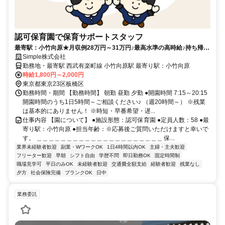
認可保育園で保育サポートスタッフ
最寄駅：小竹向原★月収例28万円～31万円♪最高水準の高時給♪持ち帰り
仕事・残業・担任無し♪
Simple株式会社
勤務地・最寄駅 西武有楽町線 小竹向原駅 最寄り駅：小竹向原
時給1,800円～2,000円
東京都東京23区板橋区
勤務時間・期間 【勤務時間】 朝勤 昼勤 夕勤 ●開園時間 7:15～20:15
開園時間のうち1日5時間～ご相談ください♪ （週20時間～） ※残業
は基本的にありません！ ※時短・早番希望・遅...
仕事内容 【園について】 ●施設形態：認可保育園 ●定員人数：58 ●最
寄り駅：小竹向原 ●担当年齢：※応募後ご質問いただけますと幸いで
す。 ＿＿＿＿＿＿＿＿＿＿＿＿＿＿＿＿＿＿＿＿＿ 保...
業界未経験者歓迎
副業・WワークOK
1日4時間以内OK
主婦・主夫歓迎
フリーター歓迎
早朝
シフト自由
学歴不問
即日勤務OK
固定時間制
職場見学可
平日のみOK
未経験者歓迎
交通費全額支給
経験者歓迎
残業なし
夕方
社会保険完備
ブランクOK
日中
業務委託