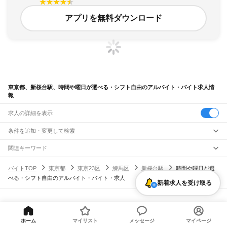
アプリを無料ダウンロード
東京都、新桜台駅、時間や曜日が選べる・シフト自由のアルバイト・バイト求人情
報
求人の詳細を表示
条件を追加・変更して検索
市区町村を追加・変更
関連キーワード
完全在宅ワーク 全国
シール貼り 在宅
現在地周辺
ガチャガチャ
犬カフェ
東京都
駅を追加・変更
バイトTOP
東京都
東京23区
練馬区
新桜台駅
時間や曜日が選
東京都
すべて
べる・シフト自由のアルバイト・バイト・求人
東京23区
すべて
新着求人を受け取る
職種を追加・変更
JR東海道本線(東京～熱海)
千代田区
中央区
港区
新宿区
文京区
台東区
墨田区
江東区
品川区
目黒区
大田区
東京駅
新橋駅
品川駅
飲食・フードサービス
世田谷区
渋谷区
中野区
杉並区
豊島区
北区
荒川区
板橋区
練馬区
足立区
葛飾区
特徴を追加・変更
飲食・フードサービス
江戸川区
すべて
ヘルプ・お問い合わせ
サイトマップ
利用規約・プライバシーポリシー
JR山手線
ホールスタッフ
キッチンスタッフ
皿洗い・洗い場
精肉・鮮魚加工
給食調理
人気
[企業]求人広告の掲載相談
大崎駅
五反田駅
目黒駅
恵比寿駅
渋谷駅
原宿駅
代々木駅
新宿駅
新大久保駅
八王子市
立川市
武蔵野市
三鷹市
青梅市
府中市
昭島市
調布市
町田市
小金井市
雇用形態を追加・変更
パン屋（ベーカリー）
フードカウンター販売員
バー（BAR）・バーテンダー
ホーム
マイリスト
メッセージ
マイページ
日払いOK
高校生歓迎
学生歓迎
深夜の仕事
髪型・髪色自由
ひげOK
ネイルOK
高田馬場駅
目白駅
池袋駅
大塚駅
巣鴨駅
駒込駅
田端駅
西日暮里駅
日暮里駅
鶯谷駅
小平市
日野市
東村山市
国分寺市
国立市
福生市
狛江市
東大和市
清瀬市