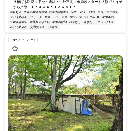
り稼げる環境 ✅学歴・経験・年齢不問 ✅未経験スタート大歓迎！イチ
から指導！ ●･○･●･○･●･○･●･○･●･○･●･○ ...
制服あり
業界未経験者歓迎
扶養内勤務OK
副業・WワークOK
主婦・主夫歓迎
60代も応募可
フリーター歓迎
シフト自由
学歴不問
平日のみOK
経験不問
未経験者歓迎
交通費全額支給
経験者歓迎
残業なし
研修あり
ブランクOK
70代も応募可
交通費支給
長期歓迎
アルバイト・パート