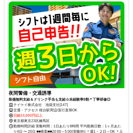
夜間警備・交通誘導
装備無料支給＆ドリンク手当も支給☆未経験率9割＊丁寧研修◎
テイケイ株式会社 池袋支社[147]
交通・アクセス 桜台駅周辺/直行直帰OK
日給14,000円以上
東京都東京23区練馬区
勤務時間詳細 実働時間：1日あたり8時間 平均勤務日数：1ヶ月あた
り4日 〜 20日 ■■夜勤■■20:00～5:00(実働8h) ＊週1・２日～OK ＊土