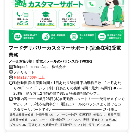
フードデリバリーカスタマーサポート(完全在宅)受電
業務
メール対応5割！受電とメールのバランス◎(TP03R)
Teleperformance Japan株式会社
フルリモート
月給218,400円以上
勤務時間詳細 実働時間：1日あたり8時間 平均勤務日数：1ヶ月あた
り20日 〜 21日 シフト制 1日あたりの実働時間：最大8時間/日 ◆7～
25時(可能な方は27時)の間で週5日/実働8時間のシフ...
仕事内容 ━━ 📅8月26日(水)在宅勤務スタート！━━ 受電がメインで
すが、メール対応も約半分！ 電話とメールのバランスよく働けるカ
スタマーサポートです♪ ━━━━━━━━━━━━━━ 📋 仕事...
業界未経験者歓迎
社員登用あり
フリーター歓迎
学歴不問
転勤なし
経験不問
未経験者歓迎
フルリモート
経験者歓迎
ネイルOK
夜間
研修あり
在宅OK
ブランクOK
育休あり
交通費支給
長期歓迎
シフト制
深夜
ピアスOK