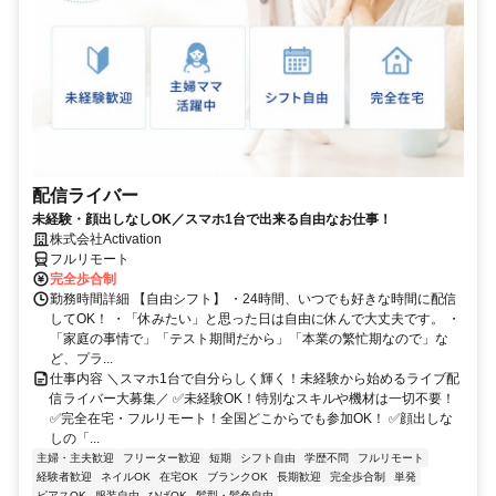
配信ライバー
未経験・顔出しなしOK／スマホ1台で出来る自由なお仕事！
株式会社Activation
フルリモート
完全歩合制
勤務時間詳細 【自由シフト】 ・24時間、いつでも好きな時間に配信
してOK！ ・「休みたい」と思った日は自由に休んで大丈夫です。 ・
「家庭の事情で」「テスト期間だから」「本業の繁忙期なので」な
ど、プラ...
仕事内容 ＼スマホ1台で自分らしく輝く！未経験から始めるライブ配
信ライバー大募集／ ✅未経験OK！特別なスキルや機材は一切不要！
✅完全在宅・フルリモート！全国どこからでも参加OK！ ✅顔出しな
しの「...
主婦・主夫歓迎
フリーター歓迎
短期
シフト自由
学歴不問
フルリモート
経験者歓迎
ネイルOK
在宅OK
ブランクOK
長期歓迎
完全歩合制
単発
ピアスOK
服装自由
ひげOK
髪型・髪色自由