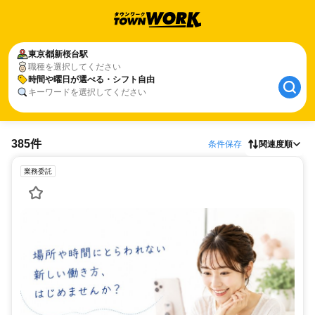
東京都
新桜台駅
職種を選択してください
時間や曜日が選べる・シフト自由
キーワードを選択してください
385件
条件保存
関連度順
業務委託