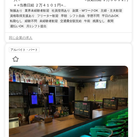
⭐ ⭐当務日給 ２万４１０１円⭐...
制服あり
業界未経験者歓迎
社員登用あり
副業・WワークOK
主婦・主夫歓迎
資格取得支援あり
フリーター歓迎
早朝
シフト自由
学歴不問
平日のみOK
転勤なし
経験不問
未経験者歓迎
交通費全額支給
午前
残業なし
夜間
週払いOK
月1シフト提出
同じ企業の求人
アルバイト・パート