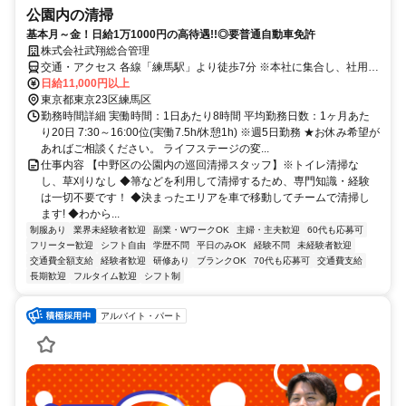
公園内の清掃
基本月～金！日給1万1000円の高待遇!!◎要普通自動車免許
株式会社武翔総合管理
交通・アクセス 各線「練馬駅」より徒歩7分 ※本社に集合し、社用車
で指定されたエリアに向かいます！
日給11,000円以上
東京都東京23区練馬区
勤務時間詳細 実働時間：1日あたり8時間 平均勤務日数：1ヶ月あた
り20日 7:30～16:00位(実働7.5h/休憩1h) ※週5日勤務 ★お休み希望が
あればご相談ください。 ライフステージの変...
仕事内容 【中野区の公園内の巡回清掃スタッフ】※トイレ清掃な
し、草刈りなし ◆箒などを利用して清掃するため、専門知識・経験
は一切不要です！ ◆決まったエリアを車で移動してチームで清掃し
ます! ◆わから...
制服あり
業界未経験者歓迎
副業・WワークOK
主婦・主夫歓迎
60代も応募可
フリーター歓迎
シフト自由
学歴不問
平日のみOK
経験不問
未経験者歓迎
交通費全額支給
経験者歓迎
研修あり
ブランクOK
70代も応募可
交通費支給
長期歓迎
フルタイム歓迎
シフト制
アルバイト・パート