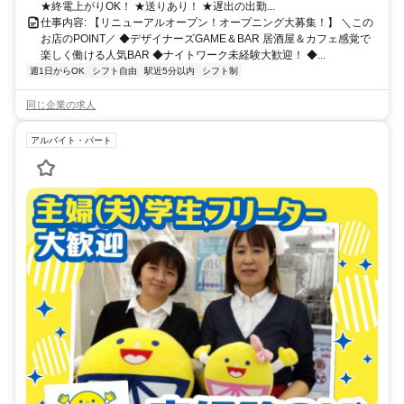
★終電上がりOK！ ★送りあり！ ★遅出の出勤...
仕事内容: 【リニューアルオープン！オープニング大募集！】 ＼この
お店のPOINT／ ◆デザイナーズGAME＆BAR 居酒屋＆カフェ感覚で
楽しく働ける人気BAR ◆ナイトワーク未経験大歓迎！ ◆...
週1日からOK
シフト自由
駅近5分以内
シフト制
同じ企業の求人
アルバイト・パート