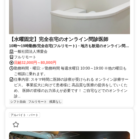
【水曜固定】完全在宅のオンライン問診医師
10時〜19時勤務/完全在宅(フルリモート)・地方も歓迎のオンライン問診
業務
一般社団法人博愛会
フルリモート
日給32,000円～80,000円
勤務時間・曜日: ✅勤務時間 毎週水曜日 10:00～19:00 ※他の曜日も
ご相談に乗れます。
仕事内容: スキマ時間に医師の診察が受けられる オンライン診療サー
ビス。 事業拡大に向けて患者様に 高品質な医療の提供をしていくた
め、 医師の皆様のお力添えが必要です！ ご自宅などでのオンライン
診...
シフト自由
フルリモート
残業なし
アルバイト・パート