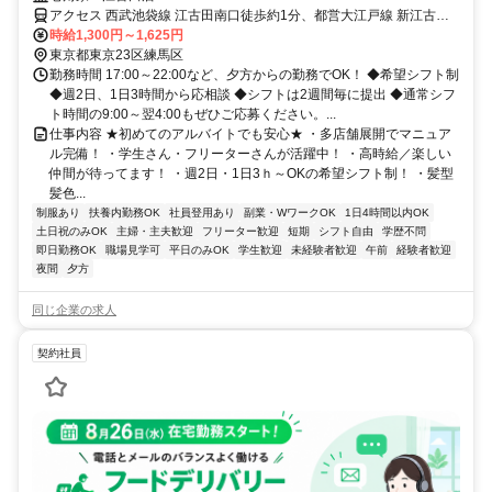
アクセス 西武池袋線 江古田南口徒歩約1分、都営大江戸線 新江古田
エレベータ出入口徒歩約7分、西武有楽町線 新桜台2番口徒歩約8分
時給1,300円～1,625円
東京都東京23区練馬区
勤務時間 17:00～22:00など、夕方からの勤務でOK！ ◆希望シフト制
◆週2日、1日3時間から応相談 ◆シフトは2週間毎に提出 ◆通常シフ
ト時間の9:00～翌4:00もぜひご応募ください。...
仕事内容 ★初めてのアルバイトでも安心★ ・多店舗展開でマニュア
ル完備！ ・学生さん・フリーターさんが活躍中！ ・高時給／楽しい
仲間が待ってます！ ・週2日・1日3ｈ～OKの希望シフト制！ ・髪型
髪色...
制服あり
扶養内勤務OK
社員登用あり
副業・WワークOK
1日4時間以内OK
土日祝のみOK
主婦・主夫歓迎
フリーター歓迎
短期
シフト自由
学歴不問
即日勤務OK
職場見学可
平日のみOK
学生歓迎
未経験者歓迎
午前
経験者歓迎
夜間
夕方
同じ企業の求人
契約社員