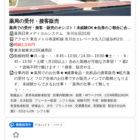
薬局の受付・接客販売
薬局での受付・接客・販売のオシゴト！未経験OK★自身のご都合に合わ
せた働き方が可能です！
薬局日本メディカルシステム 氷川台店[318]
アクセス 東京メトロ有楽町線 氷川台エレベータ出入口徒歩約2分、西
武有楽町線 新桜台1番口徒歩約15分、東京メトロ有楽町線/東京メト
時給1,330円
ロ副都心線 平和台（東京都）2番口(エレベータ)徒歩約17分
東京都東京23区練馬区
勤務時間 ◆月～金・・・8:45～13:00／14:30～19:00 ◆土・・・8：
45～13:30 ＊土曜（月2回以上）含めた勤務が可能な方希望！ ＊週2
～ ＊資格不問で働けます！ ＊接客、販売や立...
仕事内容 ★薬局でのお仕事★ ■健康食品・化粧品の接客販売 ■処方箋
の受付 など フロア全体のお仕事ですが販売メインでの勤務となりま
す。 未経験からできるお仕事！ 「薬局の仕事って難しそ
う・・・」...
制服あり
業界未経験者歓迎
扶養内勤務OK
副業・WワークOK
1日4時間以内OK
主婦・主夫歓迎
フリーター歓迎
シフト自由
経験不問
午前
経験者歓迎
有資格者歓迎
研修あり
夕方
ブランクOK
交通費支給
長期歓迎
駅近5分以内
週2・3日からOK
シフト制
アルバイト・パート