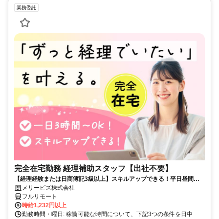
業務委託
完全在宅勤務 経理補助スタッフ【出社不要】
【経理経験または日商簿記3級以上】スキルアップできる！平日昼間３h
～。完全在宅で育児・介護中の方も大歓迎♪
メリービズ株式会社
フルリモート
時給1,232円以上
勤務時間・曜日: 稼働可能な時間について、下記3つの条件を日中