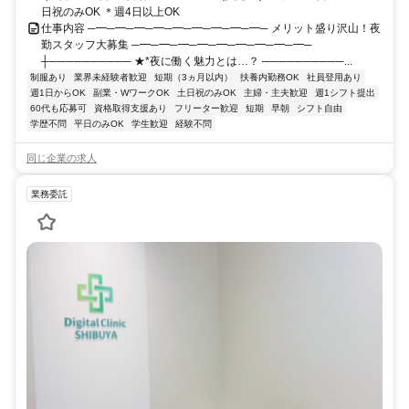
日祝のみOK ＊週4日以上OK
仕事内容 ─━─━─━─━─━─━─━─━─━─ メリット盛り沢山！夜
勤スタッフ大募集 ─━─━─━─━─━─━─━─━─━─
┼────────── ★*夜に働く魅力とは…？ ──────────...
制服あり
業界未経験者歓迎
短期（3ヵ月以内）
扶養内勤務OK
社員登用あり
週1日からOK
副業・WワークOK
土日祝のみOK
主婦・主夫歓迎
週1シフト提出
60代も応募可
資格取得支援あり
フリーター歓迎
短期
早朝
シフト自由
学歴不問
平日のみOK
学生歓迎
経験不問
同じ企業の求人
業務委託