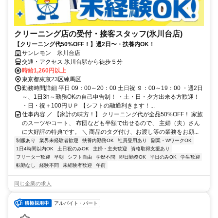
クリーニング店の受付・接客スタッフ(氷川台店)
【クリーニング代50%OFF！】週2日〜・扶養内OK！
サンレモン 氷川台店
交通・アクセス 氷川台駅から徒歩５分
時給1,260円以上
東京都東京23区練馬区
勤務時間詳細 平日 09：00～20：00 土日祝 ９：00～19：00 ・週2日
～、1日3h～勤務OKの自己申告制！ ・土・日・夕方出来る方歓迎！
・日・祝＋100円ＵＰ 【シフトの融通利きます！...
仕事内容 ／ 【家計の味方！】 クリーニング代が全品50%OFF！ 家族
のスーツやコート、 布団なども半額で出せるので、 主婦（夫）さん
に大好評の特典です。 ＼ 商品のタグ付け、お渡し等の業務をお願...
制服あり
業界未経験者歓迎
扶養内勤務OK
社員登用あり
副業・WワークOK
1日4時間以内OK
土日祝のみOK
主婦・主夫歓迎
資格取得支援あり
フリーター歓迎
早朝
シフト自由
学歴不問
即日勤務OK
平日のみOK
学生歓迎
転勤なし
経験不問
未経験者歓迎
午前
同じ企業の求人
アルバイト・パート