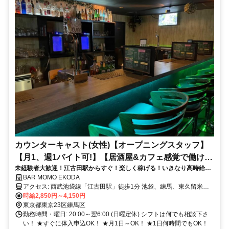
カウンターキャスト(女性)【オープニングスタッフ】
【月1、週1バイト可!】【居酒屋&カフェ感覚で働け
未経験者大歓迎！江古田駅からすぐ！楽しく稼げる！いきなり高時給ス
る!】【毎日、日払い可】
タートで、タイパも◎
BAR MOMO EKODA
アクセス: 西武池袋線「江古田駅」徒歩1分 池袋、練馬、東久留米、
秋津、所沢、大泉学園、石神井公園、飯能、小手指、桜台、ひばりが
時給2,850円～4,150円
丘からも1本で通いやすいです。
東京都東京23区練馬区
勤務時間・曜日: 20:00～翌6:00 (日曜定休) シフトは何でも相談下さ
い！ ★すぐに体入申込OK！ ★月1日～OK！ ★1日何時間でもOK！