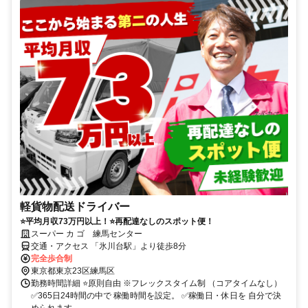
軽貨物配送ドライバー
⭐平均月収73万円以上！⭐再配達なしのスポット便！
スーパー カ ゴ 練馬センター
交通・アクセス 「氷川台駅」より徒歩8分
完全歩合制
東京都東京23区練馬区
勤務時間詳細 ⭐原則自由 ※フレックスタイム制 （コアタイムなし）
✅365日24時間の中で 稼働時間を設定。 ✅稼働日・休日を 自分で決
められます。