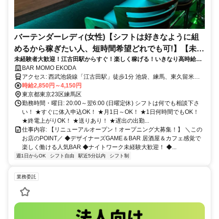
バーテンダーレディ(女性)【シフトは好きなように組
めるから稼ぎたい人、短時間希望どれでも可!】【未経
未経験者大歓迎！江古田駅からすぐ！楽しく稼げる！いきなり高時給ス
験活躍中!】
タートで、タイパも◎
BAR MOMO EKODA
アクセス: 西武池袋線「江古田駅」徒歩1分 池袋、練馬、東久留米、
秋津、所沢、大泉学園、石神井公園、飯能、小手指、桜台、ひばりが
時給2,850円～4,150円
丘からも1本で通いやすいです。
東京都東京23区練馬区
勤務時間・曜日: 20:00～翌6:00 (日曜定休) シフトは何でも相談下さ
い！ ★すぐに体入申込OK！ ★月1日～OK！ ★1日何時間でもOK！
★終電上がりOK！ ★送りあり！ ★遅出の出勤...
仕事内容: 【リニューアルオープン！オープニング大募集！】 ＼この
お店のPOINT／ ◆デザイナーズGAME＆BAR 居酒屋＆カフェ感覚で
楽しく働ける人気BAR ◆ナイトワーク未経験大歓迎！ ◆...
週1日からOK
シフト自由
駅近5分以内
シフト制
業務委託