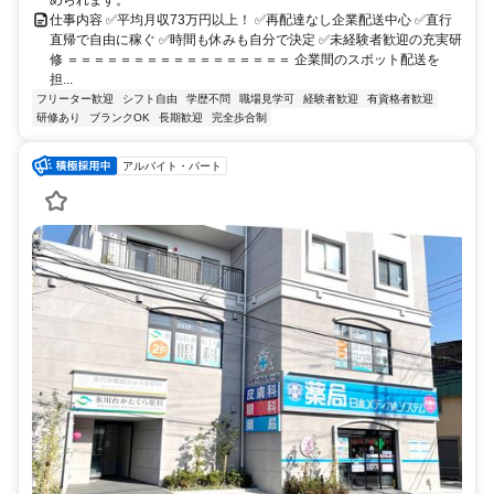
仕事内容 ✅平均月収73万円以上！ ✅再配達なし企業配送中心 ✅直行
直帰で自由に稼ぐ ✅時間も休みも自分で決定 ✅未経験者歓迎の充実研
修 ＝＝＝＝＝＝＝＝＝＝＝＝＝＝＝＝＝ 企業間のスポット配送を
担...
フリーター歓迎
シフト自由
学歴不問
職場見学可
経験者歓迎
有資格者歓迎
研修あり
ブランクOK
長期歓迎
完全歩合制
アルバイト・パート