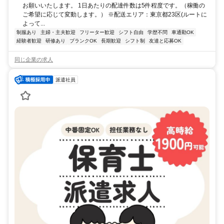
お願いいたします。 1日あたりの配達件数は5件程度です。（稼働の
ご希望に応じて変動します。） ※配送エリア：東京都23区(ルートに
よって...
制服あり
主婦・主夫歓迎
フリーター歓迎
シフト自由
学歴不問
車通勤OK
経験者歓迎
研修あり
ブランクOK
長期歓迎
シフト制
友達と応募OK
同じ企業の求人
派遣社員