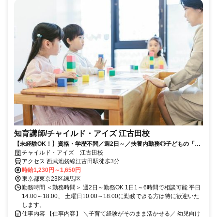
知育講師/チャイルド・アイズ 江古田校
【未経験OK！】資格・学歴不問／週2日～／扶養内勤務◎子どもの「で
きた！」を引き出す知育スタッフ
チャイルド・アイズ 江古田校
アクセス 西武池袋線江古田駅徒歩3分
時給1,230円～1,650円
東京都東京23区練馬区
勤務時間 ＜勤務時間＞ 週2日～勤務OK 1日1～6時間で相談可能 平日
14:00～18:00、 土曜日10:00～18:00に勤務できる方は特に歓迎いた
します。
仕事内容 【仕事内容】 ＼子育て経験がそのまま活かせる／ 幼児向け