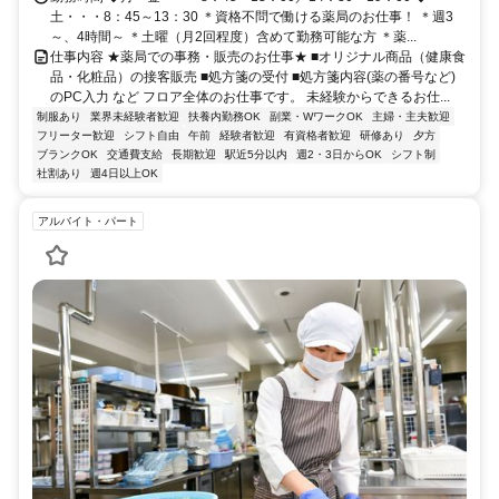
土・・・8：45～13：30 ＊資格不問で働ける薬局のお仕事！ ＊週3
～、4時間～ ＊土曜（月2回程度）含めて勤務可能な方 ＊薬...
仕事内容 ★薬局での事務・販売のお仕事★ ■オリジナル商品（健康食
品・化粧品）の接客販売 ■処方箋の受付 ■処方箋内容(薬の番号など)
のPC入力 など フロア全体のお仕事です。 未経験からできるお仕...
制服あり
業界未経験者歓迎
扶養内勤務OK
副業・WワークOK
主婦・主夫歓迎
フリーター歓迎
シフト自由
午前
経験者歓迎
有資格者歓迎
研修あり
夕方
ブランクOK
交通費支給
長期歓迎
駅近5分以内
週2・3日からOK
シフト制
社割あり
週4日以上OK
アルバイト・パート