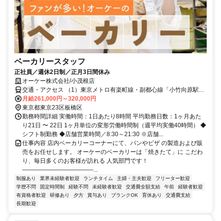
ベーカリースタッフ
正社員／週休2日制／正月3日間休み
オーケー株式会社/小茂根店
交通・アクセス （1）東京メトロ有楽町線・副都心線「小竹向原駅｣
または西武有楽町線「小竹向原駅」より徒歩約3分（2）ＪＲ山手線
月給261,000円～320,000円
「新宿駅」西口から都営（王78）「武蔵野病院前」バス停下車（3）
東京都東京23区板橋区
ＪＲ中央線「高円寺駅」北口から国際興行バス（赤31・31-2）大和
勤務時間詳細 実働時間：1日あたり8時間 平均勤務日数：1ヶ月あた
町経由赤羽駅東口行き「武蔵野病院」バス停下車
り21日 〜 22日 1ヶ月単位の変形労働時間制（週平均実働40時間） ◆
シフト制勤務 ◆店舗営業時間／8:30～21:30 ※店舗...
仕事内容 店内ベーカリーコーナーにて、パンやピザ の製造および販
売をお任せします。 オーケーのベーカリーは「焼きたて」に こだわ
り、毎日多くのお客様が訪れる 人気部門です！
――――――――――――...
制服あり
業界未経験者歓迎
ランチタイム
主婦・主夫歓迎
フリーター歓迎
学歴不問
固定時間制
経験不問
未経験者歓迎
交通費全額支給
午前
経験者歓迎
有資格者歓迎
研修あり
夕方
賞与あり
ブランクOK
育休あり
交通費支給
長期歓迎