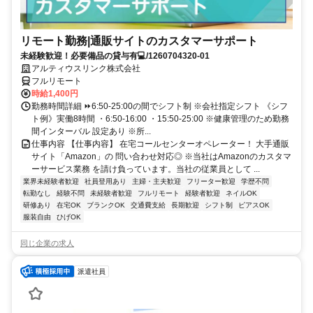
リモート勤務|通販サイトのカスタマーサポート
未経験歓迎！必要備品の貸与有💻/1260704320-01
アルティウスリンク株式会社
フルリモート
時給1,400円
勤務時間詳細 ⏩6:50-25:00の間でシフト制 ※会社指定シフト 《シフ
ト例》実働8時間 ・6:50-16:00 ・15:50-25:00 ※健康管理のため勤務
間インターバル 設定あり ※所...
仕事内容 【仕事内容】 在宅コールセンターオペレーター！ 大手通販
サイト「Amazon」の 問い合わせ対応◎ ※当社はAmazonのカスタマ
ーサービス業務 を請け負っています。当社の従業員として ...
業界未経験者歓迎
社員登用あり
主婦・主夫歓迎
フリーター歓迎
学歴不問
転勤なし
経験不問
未経験者歓迎
フルリモート
経験者歓迎
ネイルOK
研修あり
在宅OK
ブランクOK
交通費支給
長期歓迎
シフト制
ピアスOK
服装自由
ひげOK
同じ企業の求人
派遣社員