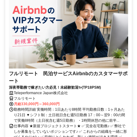
フルリモート 民泊サービスAirbnbのカスタマーサポ
ート
深夜帯勤務で稼ぎたい方必見！未経験歓迎✨(TP18PSM)
Teleperformance Japan株式会社
フルリモート
月給330,000円～360,000円
勤務時間詳細 実働時間：1日あたり8時間 平均勤務日数：1ヶ月あた
り21日 ▼シフト制：土日祝日含む週5日勤務 17：00～翌9：00の間
で実働8時間（土日祝含む週5日勤務） ・1時間休憩の他に前半...
仕事内容 ★新規プロジェクトスタート★ ✅ 完全在宅勤務♪ ✅ 弊社で
しか募集をしていないポジションです♪ ✅ これからの組織を一緒に形
づくるやりがい ✅ 前例にとらわれず、新しい挑戦ができる環境 ✅...