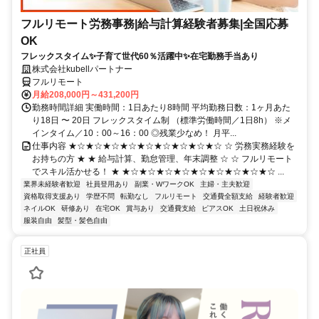
フルリモート労務事務|給与計算経験者募集|全国応募
OK
フレックスタイム✨子育て世代60％活躍中✨在宅勤務手当あり
株式会社kubellパートナー
フルリモート
月給208,000円～431,200円
勤務時間詳細 実働時間：1日あたり8時間 平均勤務日数：1ヶ月あた
り18日 〜 20日 フレックスタイム制 （標準労働時間／1日8h） ※メ
インタイム／10：00～16：00 ◎残業少なめ！ 月平...
仕事内容 ★☆★☆★☆★☆★☆★☆★☆★☆★☆ ☆ 労務実務経験を
お持ちの方 ★ ★ 給与計算、勤怠管理、年末調整 ☆ ☆ フルリモート
でスキル活かせる！ ★ ★☆★☆★☆★☆★☆★☆★☆★☆★☆ ...
業界未経験者歓迎
社員登用あり
副業・WワークOK
主婦・主夫歓迎
資格取得支援あり
学歴不問
転勤なし
フルリモート
交通費全額支給
経験者歓迎
ネイルOK
研修あり
在宅OK
賞与あり
交通費支給
ピアスOK
土日祝休み
服装自由
髪型・髪色自由
正社員