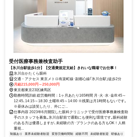
受付医療事務兼検査助手
【氷川台駅徒歩1分】【交通費規定支給】きれいな職場でお仕事！
氷川台かたくら眼科
交通・アクセス 東京メトロ有楽町線･副都心線｢氷川台駅｣徒歩2分
月給215,000円～250,000円
東京都東京23区練馬区
勤務時間詳細 総労働時間：1ヶ月あたり165時間 月･火･水･金/8:45～
12:45､14:15～18:30 土曜/8:45～14:00 ※残業は月1時間もないです｡
※昼休みは談笑したり、外にご...
仕事内容 2023年6月開院した眼科クリニックで受付医療事務兼検査助
手のスタッフを募集｡氷川台駅前で通勤にも便利な環境です｡眼科経験
のある方は優遇しますが､未経験の方･ブランクのある方もOK！人柄
重視...
制服あり
業界未経験者歓迎
変形労働時間制
経験不問
未経験者歓迎
研修あり