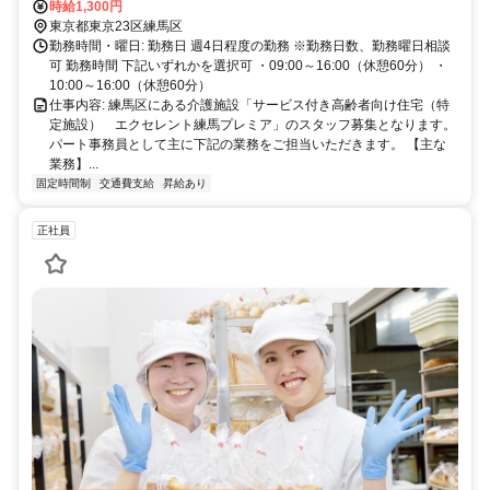
・国際興業バス：仲町小学校より徒歩約3分 ・国際興業バス：平和台
時給1,300円
東京都東京23区練馬区
一丁目より徒歩約5分 ※バイク、自転車通勤可
勤務時間・曜日: 勤務日 週4日程度の勤務 ※勤務日数、勤務曜日相談
可 勤務時間 下記いずれかを選択可 ・09:00～16:00（休憩60分） ・
10:00～16:00（休憩60分）
仕事内容: 練馬区にある介護施設「サービス付き高齢者向け住宅（特
定施設） エクセレント練馬プレミア」のスタッフ募集となります。
パート事務員として主に下記の業務をご担当いただきます。 【主な
業務】...
固定時間制
交通費支給
昇給あり
正社員