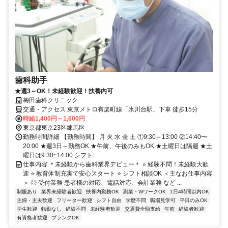
歯科助手
★週3～OK！未経験歓迎！扶養内可
梅田歯科クリニック
交通・アクセス 東京メトロ有楽町線「氷川台駅」下車 徒歩15分
時給1,400円～1,600円
東京都東京23区練馬区
勤務時間詳細 【勤務時間】 月 火 水 金 土 ①9:30～13:00 ②14:40〜
20:00 ★週3日～勤務OK ★午前、午後のみもOK ★土曜日は隔週 ★土
曜日は9:30~14:00 シフト...
仕事内容 ＊未経験から歯科業界デビュー＊ ⭐ 経験不問！未経験大歓
迎 ⭐ 教育体制充実で安心スタート ⭐ シフト相談OK ＜主なお仕事内容
＞ ◎ 受付業務 患者様の対応、電話対応、会計業務 など ...
制服あり
業界未経験者歓迎
扶養内勤務OK
副業・WワークOK
1日4時間以内OK
主婦・主夫歓迎
フリーター歓迎
シフト自由
学歴不問
職場見学可
平日のみOK
学生歓迎
転勤なし
経験不問
未経験者歓迎
交通費全額支給
午前
経験者歓迎
有資格者歓迎
ブランクOK