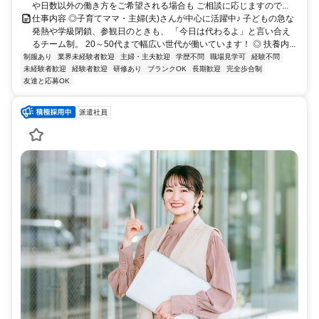
や日数以外の働き方をご希望される場合も ご相談に応じますので...
仕事内容 ◎子育てママ・主婦(夫)さんが中心に活躍中♪ 子どもの急な
発熱や学級閉鎖、参観日のときも、 「今日は代わるよ」と言い合え
るチーム制。 20～50代まで幅広い世代が働いています！ ◎ 扶養内...
制服あり
業界未経験者歓迎
主婦・主夫歓迎
学歴不問
職場見学可
経験不問
未経験者歓迎
経験者歓迎
研修あり
ブランクOK
長期歓迎
完全歩合制
友達と応募OK
派遣社員