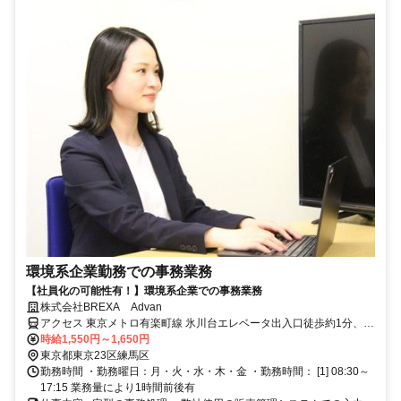
環境系企業勤務での事務業務
【社員化の可能性有！】環境系企業での事務業務
株式会社BREXA Advan
アクセス 東京メトロ有楽町線 氷川台エレベータ出入口徒歩約1分、西
武有楽町線 新桜台1番口徒歩約14分、東京メトロ有楽町線/東京メト
時給1,550円～1,650円
ロ副都心線 平和台（東京都）2番口(エレベータ)徒歩約17分 氷川台駅
東京都東京23区練馬区
より徒歩10分
勤務時間 ・勤務曜日：月・火・水・木・金 ・勤務時間： [1] 08:30～
17:15 業務量により1時間前後有