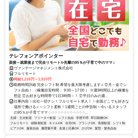
テレフォンアポインター
面接～就業後まで完全リモート✨先輩の95％が子育て中のママ♫
ヴァンテージマネジメント株式会社
フルリモート
時給1,226円～1,920円
勤務時間詳細 完全シフト制 希望を最大限考慮します♫ ⏰月～金でシ
フト自由！ （稼働目安時間： 9:00～17:00 ） ※週9時間以上の稼働を
想定 ⏰お好きな時間帯で1日3時間～！ ⏰平日のみの週...
仕事内容 ✨出社一切ナシ！フルリモート求人！ ✨全国どこでも好きな
場所で働ける♫ ✨シフト柔軟！1週間ごとの申告制 ✨今いるスタッフ
の95％が子育てママ ༶ ༶ ༶ ༶ ༶ ༶ ༶ ༶ ༶ ༶ ༶ ༶...
主婦・主夫歓迎
フリーター歓迎
シフト自由
学歴不問
即日勤務OK
フルリモート
経験者歓迎
ネイルOK
在宅OK
ブランクOK
長期歓迎
シフト制
ピアスOK
服装自由
履歴書不要
友達と応募OK
ひげOK
髪型・髪色自由