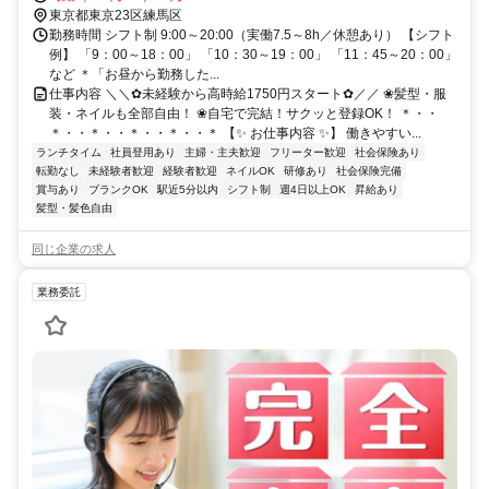
などの希望も考慮！ <髪型・服装・ネイル自由> ＜未経験の方も大歓
東京都東京23区練馬区
迎！＞ ＜完全週休二日制＞ ★来社不要で登録OK 【勤務地】 東京都
勤務時間 シフト制 9:00～20:00（実働7.5～8h／休憩あり） 【シフト
練馬区内
例】 「9：00～18：00」 「10：30～19：00」 「11：45～20：00」
など ＊「お昼から勤務した...
仕事内容 ＼＼✿未経験から高時給1750円スタート✿／／ ❀髪型・服
装・ネイルも全部自由！ ❀自宅で完結！サクッと登録OK！ ＊・・
＊・・＊・・＊・・＊・・＊ 【✨ お仕事内容 ✨】 働きやすい...
ランチタイム
社員登用あり
主婦・主夫歓迎
フリーター歓迎
社会保険あり
転勤なし
未経験者歓迎
経験者歓迎
ネイルOK
研修あり
社会保険完備
賞与あり
ブランクOK
駅近5分以内
シフト制
週4日以上OK
昇給あり
髪型・髪色自由
同じ企業の求人
業務委託