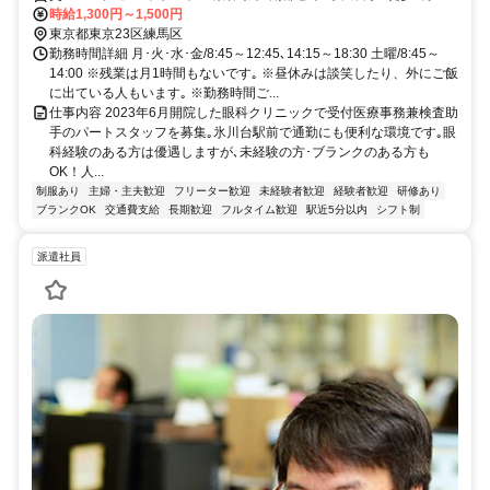
時給1,300円～1,500円
東京都東京23区練馬区
勤務時間詳細 月･火･水･金/8:45～12:45､14:15～18:30 土曜/8:45～
14:00 ※残業は月1時間もないです｡ ※昼休みは談笑したり、外にご飯
に出ている人もいます｡ ※勤務時間ご...
仕事内容 2023年6月開院した眼科クリニックで受付医療事務兼検査助
手のパートスタッフを募集｡氷川台駅前で通勤にも便利な環境です｡眼
科経験のある方は優遇しますが､未経験の方･ブランクのある方も
OK！人...
制服あり
主婦・主夫歓迎
フリーター歓迎
未経験者歓迎
経験者歓迎
研修あり
ブランクOK
交通費支給
長期歓迎
フルタイム歓迎
駅近5分以内
シフト制
派遣社員