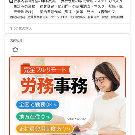
仕事内容 ○定型の事務処理 ・弊社使用の販売管理システムでの入力・
集計等の業務 ・顧客登録（他部門への信用調査・マスター登録・販
売管理登録） ・契約書類作成（製本・捺印・発送） ○書類のフ...
固定時間制
交通費全額支給
ブランクOK
土日祝休み
服装自由
髪型・髪色自由
同じ企業の求人
契約社員