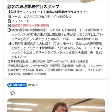
顧客の経理業務代行スタッフ
【入社日からフルリモート】顧客の経理業務代行スタッフ！
パーソルビジネスプロセスデザイン株式会社
フルリモート
月給210,000円～289,900円
勤務時間詳細 総労働時間：1ヶ月あたり160時間 ・1日8時間勤務(フ
レックス利用可) ※月末月初は繁忙期！仕事が落ち着く月半ばはフレ
ックスを利用して早上がりが可能◎ ・残業10～20時間程度 ※顧...
仕事内容 主婦の方も大歓迎！【フルリモート】であなたの経理経験
を活かしませんか？ ★採用選考～入社初日からフルリモート！ ★フ
レックスを活用してワークライフバランス抜群◎ ★主婦（夫）世代
が多く在籍...
業界未経験者歓迎
社員登用あり
副業・WワークOK
主婦・主夫歓迎
資格取得支援あり
フリーター歓迎
学歴不問
固定時間制
転勤なし
フルリモート
経験者歓迎
ネイルOK
残業なし
有資格者歓迎
在宅OK
賞与あり
ブランクOK
交通費支給
長期歓迎
ピアスOK
契約社員