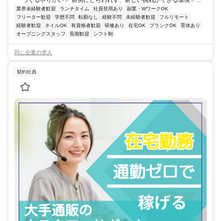
業界未経験者歓迎
ランチタイム
社員登用あり
副業・WワークOK
フリーター歓迎
学歴不問
転勤なし
経験不問
未経験者歓迎
フルリモート
経験者歓迎
ネイルOK
有資格者歓迎
研修あり
在宅OK
ブランクOK
育休あり
オープニングスタッフ
長期歓迎
シフト制
同じ企業の求人
契約社員