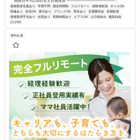
間休日平均128日＆土日祝休み ―――――――――――――...
資格取得支援あり
学歴不問
固定時間制
フルリモート
経験者歓迎
ネイルOK
研修あり
在宅OK
賞与あり
ブランクOK
育休あり
交通費支給
長期歓迎
資格取得手当あり
社割あり
長期休暇あり
ピアスOK
土日祝休み
服装自由
ひげOK
契約社員