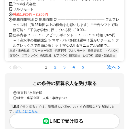
Tebiki株式会社
フルリモート
時給1,925円～2,200円
勤務時間詳細 ⏰ 勤務時間 ⏰ ────────────────── フルフレ
ックス制 （週25時間以上の稼働をお願いします） * 申告シフトで勤
務可能 * 「子供が学校に行っている間（10:00～...
仕事内容 ＊‥‥＊‥ アピールポイント ‥＊‥‥＊ ✨ 時給1,925円
～！高水準の報酬設定 ✨ ママ・パパ多数活躍中！温かいチーム ✨ フ
ルフレックスで自由に働く ✨ 丁寧なOJT＆マニュアル完備で...
主婦・主夫歓迎
フリーター歓迎
学歴不問
フルリモート
経験者歓迎
ネイルOK
在宅OK
ブランクOK
長期歓迎
ピアスOK
服装自由
ひげOK
髪型・髪色自由
前へ
次へ
1
2
3
4
5
この条件の新着求人を受け取る
東京都 / 氷川台駅
経営・事業企画・人事・事務すべて
「LINEで受け取る」では、新着求人のほか、おすすめ情報なども配信しま
す。
詳しくはこちら
LINEで受け取る