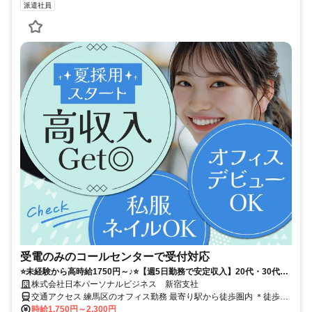
派遣社員
受電のみのコールセンターで受付対応
⭐️未経験から高時給1750円～♪⭐️【週5日勤務で安定収入】20代・30代活
躍中！服髪自由・ネイルOK！おしゃれしながら働ける✿
株式会社日本パーソナルビジネス 新宿支社
交通アクセス 練馬区のオフィス勤務 最寄り駅から徒歩圏内 ＊徒歩1
分以内の駅チカ・地下直結や「最寄駅から通勤時間〇分以内がいい」
時給1,750円～2,300円