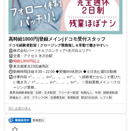
高時給1800円|登録メイン|ドコモ受付スタッフ
ドコモ経験者歓迎！クロージング業務無し＆常勤で働きやすい♪
株式会社パーソナルフロンティア<氷川台エリア>
交通・アクセス 氷川台駅
時給1,800円以上
東京都東京23区練馬区
勤務時間詳細 9:30～22:00 ◆実働8h/休憩1h ◆土日含む週5日勤務
仕事内容 ○*:.。..。.。o○*:.。..。.。o○*:.。 ＼経験者だからこそ選びた
い働き方／ ○*:.。..。.。o○*:.。..。.。o○*:.。 ✨登録業務メイン ✨クロ
ージング業務...
業界未経験者歓迎
主婦・主夫歓迎
フリーター歓迎
転勤なし
午前
経験者歓迎
研修あり
夕方
ブランクOK
交通費支給
長期歓迎
駅近5分以内
シフト制
同じ企業の求人
業務委託