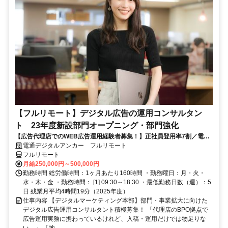
【フルリモート】デジタル広告の運用コンサルタン
ト 23年度新設部門オープニング・部門強化
【広告代理店でのWEB広告運用経験者募集！】正社員登用率7割／電通
G／全国×完全在宅／年休126日・土日祝休み／残業月平均4時間19分
電通デジタルアンカー フルリモート
フルリモート
月給250,000円～500,000円
勤務時間 総労働時間：1ヶ月あたり160時間 ・勤務曜日：月・火・
水・木・金 ・勤務時間： [1] 09:30～18:30 ・最低勤務日数（週）：5
日 残業月平均4時間19分（2025年度）
仕事内容 【デジタルマーケティング本部】部門・事業拡大に向けた
デジタル広告運用コンサルタント積極募集！ 「代理店のBPO拠点で
広告運用実務に携わっているけれど、入稿・運用だけでは物足りな