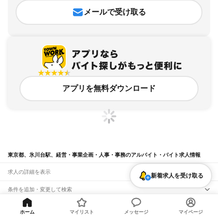
メールで受け取る
アプリを無料ダウンロード
東京都、氷川台駅、経営・事業企画・人事・事務のアルバイト・バイト求人情報
求人の詳細を表示
新着求人を受け取る
条件を追加・変更して検索
市区町村を追加・変更
関連キーワード
ホーム
マイリスト
メッセージ
マイページ
完全在宅ワーク 全国
シール貼り 在宅
現在地周辺
ガチャガチャ
犬カフェ
東京都