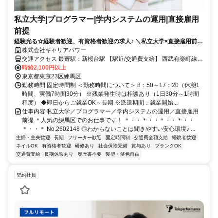
私立大学|プログラマー|学内システムの運用|直接雇用
前提
経験光る☆経験者歓迎、有資格者歓迎の求人♪ ＼私立大学×直接雇用前提
／システム構築や資料作成の多彩事務☆
株式会社キャリアパワー
交通アクセス 最寄駅：新桜台駅 【駅近/交通費支給】 西武有楽町線
新桜台駅 徒歩5分 西武池袋線 江古田駅 徒歩6分 都営大江戸線 新江古
時給2,100円以上
田駅 徒歩7分
東京都東京23区練馬区
勤務時間 固定時間制 ＜勤務時間について＞ 8：50～17：20（休憩1
時間、実働7時間30分） ※残業発生時は相談あり（1日30分～1時間
程度） ◆即日からご就業OK～長期 ※派遣期間：就業開始...
仕事内容 私立大学／プログラマー／学内システムの運用／直接雇用
前提 ＊人気の練馬区でのお仕事です！ ＊・・＊・・＊・・＊・・
＊・・＊ No.2602148 ◎わからないことは聞きやすい安心環境♪ ...
主婦・主夫歓迎
長期
フリーター歓迎
固定時間制
交通費全額支給
経験者歓迎
ネイルOK
有資格者歓迎
研修あり
社会保険完備
賞与あり
ブランクOK
交通費支給
長期休暇あり
履歴書不要
髪型・髪色自由
契約社員