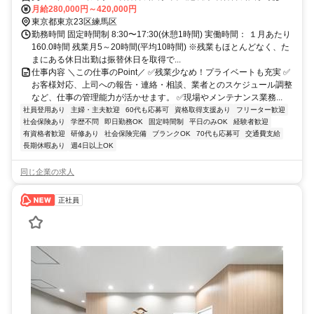
+バス15分
月給280,000円～420,000円
東京都東京23区練馬区
勤務時間 固定時間制 8:30〜17:30(休憩1時間) 実働時間： １月あたり
160.0時間 残業月5～20時間(平均10時間) ※残業もほとんどなく、た
まにある休日出勤は振替休日を取得で...
仕事内容 ＼この仕事のPoint／ ✅️残業少なめ！プライベートも充実 ✅️
お客様対応、上司への報告・連絡・相談、業者とのスケジュール調整
など、仕事の管理能力が活かせます。 ✅️現場やメンテナンス業務...
社員登用あり
主婦・主夫歓迎
60代も応募可
資格取得支援あり
フリーター歓迎
社会保険あり
学歴不問
即日勤務OK
固定時間制
平日のみOK
経験者歓迎
有資格者歓迎
研修あり
社会保険完備
ブランクOK
70代も応募可
交通費支給
長期休暇あり
週4日以上OK
同じ企業の求人
正社員