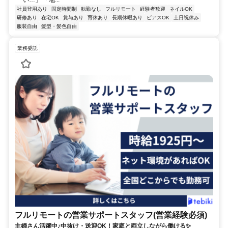
い…」 「地...
社員登用あり
固定時間制
転勤なし
フルリモート
経験者歓迎
ネイルOK
研修あり
在宅OK
賞与あり
育休あり
長期休暇あり
ピアスOK
土日祝休み
服装自由
髪型・髪色自由
業務委託
フルリモートの営業サポートスタッフ(営業経験必須)
主婦さん活躍中♪中抜け・送迎OK！家庭と両立しながら働ける✨