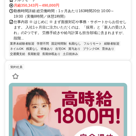
月給350,343円～490,000円
勤務時間詳細 総労働時間：1ヶ月あたり163時間20分 10:00～
19:00（実働8時間／休憩1時間）
仕事内容 ※ はじめに ※ まず面接対応や事務・サポートからお任せし
ます。 入社1ヶ月目に注力いただくのは、「採用」と「新人の受け入
れ」の2つです。 労務手続きや給与計算も担当領域に含まれますが、
段階...
業界未経験者歓迎
学歴不問
固定時間制
転勤なし
フルリモート
経験者歓迎
ネイルOK
残業なし
研修あり
在宅OK
賞与あり
ブランクOK
育休あり
交通費支給
長期歓迎
長期休暇あり
土日祝休み
契約社員