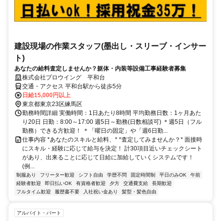
建設現場の作業スタッフ(墨出し・スリーブ・インサー
ト)
あなたの給料査定しませんか？躯体・内装等設備工事経験者募集
株式会社プロウイング 平和台
交通・アクセス 平和台駅から徒歩5分
日給15,000円以上
東京都東京23区練馬区
勤務時間詳細 実働時間：1日あたり8時間 平均勤務日数：1ヶ月あた
り20日 日勤：8:00～17:00 週5日～勤務(日数相談可) ＊週5日（フル
勤務）できる方歓迎！ ＊「曜日の固定」や「週6日勤...
仕事内容 *あなたのスキルと給料、* *査定してみませんか？* 面接時
にスキル・経験に応じて給与を決定！ 計30項目近いチェックシート
があり、出来ることに応じて日給に加給していくシステムです！
(例...
制服あり
フリーター歓迎
シフト自由
学歴不問
固定時間制
平日のみOK
午前
経験者歓迎
即日払いOK
有資格者歓迎
夕方
交通費支給
長期歓迎
フルタイム歓迎
履歴書不要
入社祝い金あり
髪型・髪色自由
アルバイト・パート