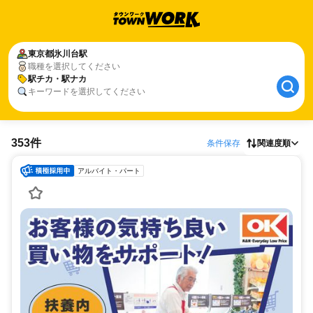
東京都
氷川台駅
職種を選択してください
駅チカ・駅ナカ
キーワードを選択してください
353件
条件保存
関連度順
アルバイト・パート