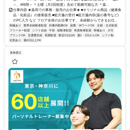
～、4時間～ ＊土曜（月2回程度）含めて勤務可能な方 ＊薬...
仕事内容 ★薬局での事務・販売のお仕事★ ■オリジナル商品（健康食
品・化粧品）の接客販売 ■処方箋の受付 ■処方箋内容(薬の番号など)
のPC入力 など フロア全体のお仕事です。 未経験からできるお仕...
制服あり
業界未経験者歓迎
扶養内勤務OK
副業・WワークOK
主婦・主夫歓迎
フリーター歓迎
シフト自由
午前
経験者歓迎
有資格者歓迎
研修あり
夕方
ブランクOK
交通費支給
長期歓迎
駅近5分以内
週2・3日からOK
シフト制
社割あり
週4日以上OK
業務委託