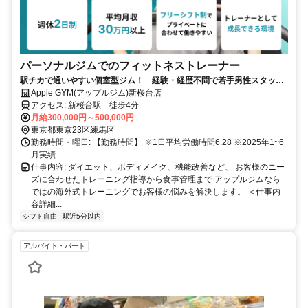
パーソナルジムでのフィットネストレーナー
駅チカで通いやすい個室型ジム！ 経験・経歴不問で若手男性スタッフ
活躍中！「平均報酬30万円以上」「※2025年4月実績」
Apple GYM(アップルジム)新桜台店
アクセス: 新桜台駅 徒歩4分
月給300,000円～500,000円
東京都東京23区練馬区
勤務時間・曜日: 【勤務時間】 ※1日平均労働時間6.28 ※2025年1~6
月実績
仕事内容: ダイエット、ボディメイク、機能改善など、 お客様のニー
ズに合わせたトレーニング指導から食事管理まで アップルジムなら
ではの海外式トレーニングでお客様の悩みを解決します。 ＜仕事内
容詳細...
シフト自由
駅近5分以内
アルバイト・パート