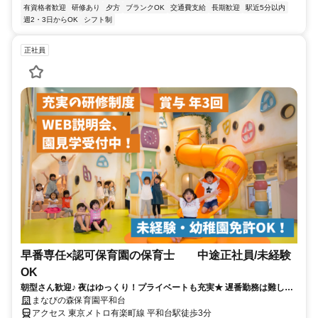
有資格者歓迎
研修あり
夕方
ブランクOK
交通費支給
長期歓迎
駅近5分以内
週2・3日からOK
シフト制
正社員
早番専任×認可保育園の保育士 中途正社員/未経験
OK
朝型さん歓迎♪ 夜はゆっくり！プライベートも充実★ 遅番勤務は難しい
けど正社員で働きたい方！
まなびの森保育園平和台
アクセス 東京メトロ有楽町線 平和台駅徒歩3分