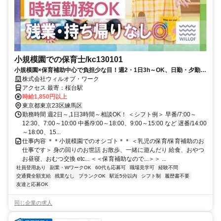
小規模園での保育士/kc130101
小規模園×保育補助中心で負担少な目！週2・1日3h～OK、日勤・夕勤等
の選択可！ミドルシニアも
株式会社ウィルオブ・ワーク
アクセス 最寄：桜台駅
時給1,850円以上
東京都東京23区練馬区
勤務時間 週2日～,1日3時間～相談OK！ ＜シフト例＞ 早番/7:00～
12:30、7:00～10:00 中番/9:00～18:00、9:00～15:00 など 遅番/14:00
～18:00、15...
仕事内容 ＊＊小規模園でのオシゴト＊＊ ＜乳児の保育/保育補助のお
仕事です＞ 身の回りのお世話 お散歩、一緒に遊んだり 給食、おやつ
お昼寝、おむつ交換 etc... ＜＜保育補助なので...＞＞ ...
社員登用あり
副業・WワークOK
60代も応募可
職場見学可
経験不問
交通費全額支給
残業なし
ブランクOK
駅近5分以内
シフト制
履歴書不要
友達と応募OK
同じ企業の求人