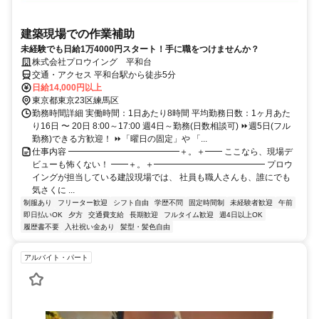
建築現場での作業補助
未経験でも日給1万4000円スタート！手に職をつけませんか？
株式会社プロウイング 平和台
交通・アクセス 平和台駅から徒歩5分
日給14,000円以上
東京都東京23区練馬区
勤務時間詳細 実働時間：1日あたり8時間 平均勤務日数：1ヶ月あた
り16日 〜 20日 8:00～17:00 週4日～勤務(日数相談可) ⏩週5日(フル
勤務)できる方歓迎！ ⏩「曜日の固定」や 「...
仕事内容 ━━━━━━━━━━━━━＋。＋━━ ここなら、現場デ
ビューも怖くない！ ━━＋。＋━━━━━━━━━━━━━ プロウ
イングが担当している建設現場では、 社員も職人さんも、誰にでも
気さくに ...
制服あり
フリーター歓迎
シフト自由
学歴不問
固定時間制
未経験者歓迎
午前
即日払いOK
夕方
交通費支給
長期歓迎
フルタイム歓迎
週4日以上OK
履歴書不要
入社祝い金あり
髪型・髪色自由
アルバイト・パート