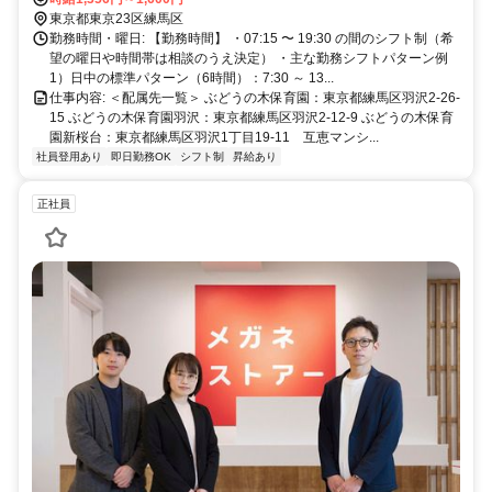
駅」から徒歩11分
東京都東京23区練馬区
勤務時間・曜日: 【勤務時間】 ・07:15 〜 19:30 の間のシフト制（希
望の曜日や時間帯は相談のうえ決定） ・主な勤務シフトパターン例
1）日中の標準パターン（6時間）：7:30 ～ 13...
仕事内容: ＜配属先一覧＞ ぶどうの木保育園：東京都練馬区羽沢2-26-
15 ぶどうの木保育園羽沢：東京都練馬区羽沢2-12-9 ぶどうの木保育
園新桜台：東京都練馬区羽沢1丁目19-11 互恵マンシ...
社員登用あり
即日勤務OK
シフト制
昇給あり
正社員