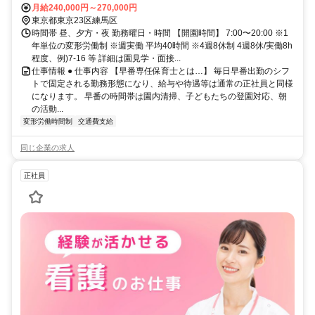
月給240,000円～270,000円
東京都東京23区練馬区
時間帯 昼、夕方・夜 勤務曜日・時間 【開園時間】 7:00〜20:00 ※1
年単位の変形労働制 ※週実働 平均40時間 ※4週8休制 4週8休/実働8h
程度、例)7-16 等 詳細は園見学・面接...
仕事情報 ● 仕事内容 【早番専任保育士とは…】 毎日早番出勤のシフ
トで固定される勤務形態になり、給与や待遇等は通常の正社員と同様
になります。 早番の時間帯は園内清掃、子どもたちの登園対応、朝
の活動...
変形労働時間制
交通費支給
同じ企業の求人
正社員