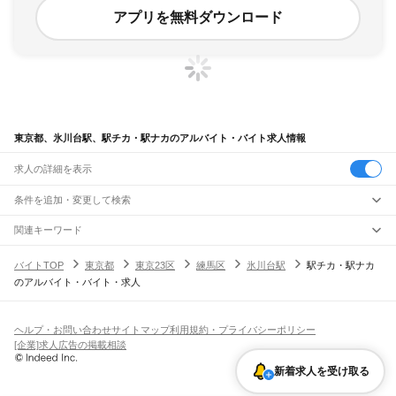
アプリを無料ダウンロード
東京都、氷川台駅、駅チカ・駅ナカのアルバイト・バイト求人情報
求人の詳細を表示
条件を追加・変更して検索
市区町村を追加・変更
関連キーワード
完全在宅ワーク 全国
シール貼り 在宅
現在地周辺
ガチャガチャ
犬カフェ
東京都
駅を追加・変更
バイトTOP
東京都
東京23区
練馬区
氷川台駅
駅チカ・駅ナカ
東京都
すべて
のアルバイト・バイト・求人
東京23区
すべて
職種を追加・変更
JR東海道本線(東京～熱海)
千代田区
中央区
港区
新宿区
文京区
台東区
墨田区
江東区
品川区
目黒区
大田区
東京駅
新橋駅
品川駅
飲食・フードサービス
世田谷区
渋谷区
中野区
杉並区
豊島区
北区
荒川区
板橋区
練馬区
足立区
葛飾区
特徴を追加・変更
飲食・フードサービス
江戸川区
すべて
ヘルプ・お問い合わせ
サイトマップ
利用規約・プライバシーポリシー
JR山手線
ホールスタッフ
キッチンスタッフ
皿洗い・洗い場
精肉・鮮魚加工
給食調理
人気
[企業]求人広告の掲載相談
大崎駅
五反田駅
目黒駅
恵比寿駅
渋谷駅
原宿駅
代々木駅
新宿駅
新大久保駅
八王子市
立川市
武蔵野市
三鷹市
青梅市
府中市
昭島市
調布市
町田市
小金井市
雇用形態を追加・変更
パン屋（ベーカリー）
フードカウンター販売員
バー（BAR）・バーテンダー
日払いOK
高校生歓迎
学生歓迎
深夜の仕事
髪型・髪色自由
ひげOK
ネイルOK
高田馬場駅
目白駅
池袋駅
大塚駅
巣鴨駅
駒込駅
田端駅
西日暮里駅
日暮里駅
鶯谷駅
小平市
日野市
東村山市
国分寺市
国立市
福生市
狛江市
東大和市
清瀬市
飲食店補助（開店・閉店準備）
飲食店（店長・マネージャー）
新着求人を受け取る
ピアスOK
アルバイト・パート
履歴書不要
オープニングスタッフ
留学生・外国人活躍中
上野駅
御徒町駅
秋葉原駅
神田駅
東京駅
有楽町駅
新橋駅
浜松町駅
田町駅
東久留米市
武蔵村山市
多摩市
稲城市
羽村市
あきる野市
西東京市
大島町
利島村
都道府県を変更
営業・販売
勤務期間
正社員
高輪ゲートウェイ駅
品川駅
新島村
神津島村
三宅村
御蔵島村
八丈町
青ヶ島村
小笠原村
西多摩郡