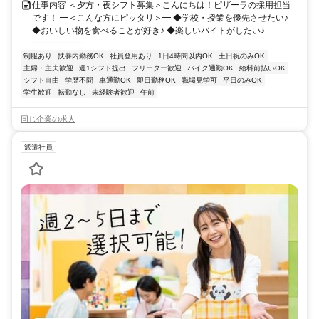
仕事内容 ＜夕方・夜シフト募集＞こんにちは！ピザーラの採用担当
です！ ━＜こんな方にピッタリ＞━ ◆学校・授業を優先させたい♪
◆おいしい物を食べることが好き♪ ◆楽しいバイトがしたい♪
━━━━━━...
制服あり
扶養内勤務OK
社員登用あり
1日4時間以内OK
土日祝のみOK
主婦・主夫歓迎
週1シフト提出
フリーター歓迎
バイク通勤OK
給料前払いOK
シフト自由
学歴不問
車通勤OK
即日勤務OK
職場見学可
平日のみOK
学生歓迎
転勤なし
未経験者歓迎
午前
同じ企業の求人
派遣社員