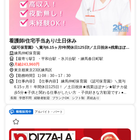
看護師/住宅手当あり/土日休み
《認可保育園》＼賞与6.15ヶ月❗️年間休日125日❗️／土日祝休⭐残業ほぼナ
シ⭐駅チカ徒歩5分⭐子供と関わる仕事がしたい方・子供好きな方歓迎で
練馬仲町保育園
す✨
【最寄り駅】 ・平和台駅 ・氷川台駅 ・練馬春日町駅
月給243,960円
東京都東京23区練馬区
【勤務時間】 1) 08：30～17：30
【仕事内容】 【仕事内容】 練馬仲町保育園 《認可保育園》＼賞与
6.15ヶ月！ 年間休日125日！ ／土日祝休★残業ほぼナシ★駅チカ徒
歩5分★子供と関わる仕事がしたい方 ・子供好きな方歓迎です♪ ●...
長期
学歴不問
経験者歓迎
ブランクOK
シフト制
昇給あり
アルバイト・パート