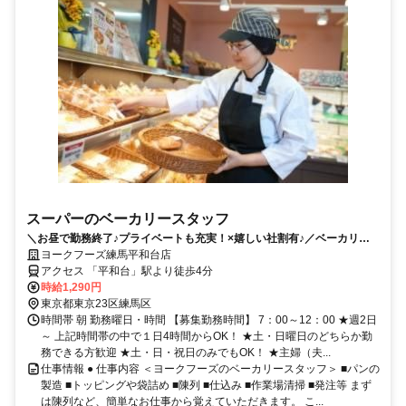
スーパーのベーカリースタッフ
＼お昼で勤務終了♪プライベートも充実！×嬉しい社割有♪／ベーカリー
担当のスタッフ募集！
ヨークフーズ練馬平和台店
アクセス 「平和台」駅より徒歩4分
時給1,290円
東京都東京23区練馬区
時間帯 朝 勤務曜日・時間 【募集勤務時間】 7：00～12：00 ★週2日
～ 上記時間帯の中で１日4時間からOK！ ★土・日曜日のどちらか勤
務できる方歓迎 ★土・日・祝日のみでもOK！ ★主婦（夫...
仕事情報 ● 仕事内容 ＜ヨークフーズのベーカリースタッフ＞ ■パンの
製造 ■トッピングや袋詰め ■陳列 ■仕込み ■作業場清掃 ■発注等 まず
は陳列など、簡単なお仕事から覚えていただきます。 こ...