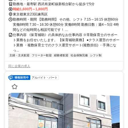
勤務地・最寄駅 西武有楽町線新桜台駅から徒歩で5分
時給1,600円～1,800円
東京都東京23区練馬区
勤務時間・期間 【勤務時間】 その他、シフト 7:15～16:15 休憩60分
実働8時間 7:30～16:30 休憩60分 実働8時間 勤務日数：週4～5日 4時
間などの短時間も相談可能です！ ...
仕事内容 《保育補助》の具体的なお仕事内容 ※常勤保育士のサポー
ト業務をお任せいたします。 【保育補助業務】 ●クラス運営のサポー
ト業務 ・複数保育士でのクラス運営サポート(複数担任) ・手薄にな
っ...
主婦・主夫歓迎
フリーター歓迎
経験者歓迎
社会保険完備
シフト制
同じ企業の求人
アルバイト・パート