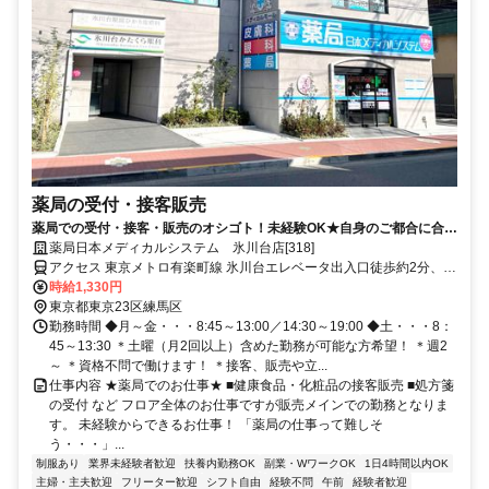
薬局の受付・接客販売
薬局での受付・接客・販売のオシゴト！未経験OK★自身のご都合に合わ
せた働き方が可能です！
薬局日本メディカルシステム 氷川台店[318]
アクセス 東京メトロ有楽町線 氷川台エレベータ出入口徒歩約2分、西
武有楽町線 新桜台1番口徒歩約15分、東京メトロ有楽町線/東京メト
時給1,330円
ロ副都心線 平和台（東京都）2番口(エレベータ)徒歩約17分
東京都東京23区練馬区
勤務時間 ◆月～金・・・8:45～13:00／14:30～19:00 ◆土・・・8：
45～13:30 ＊土曜（月2回以上）含めた勤務が可能な方希望！ ＊週2
～ ＊資格不問で働けます！ ＊接客、販売や立...
仕事内容 ★薬局でのお仕事★ ■健康食品・化粧品の接客販売 ■処方箋
の受付 など フロア全体のお仕事ですが販売メインでの勤務となりま
す。 未経験からできるお仕事！ 「薬局の仕事って難しそ
う・・・」...
制服あり
業界未経験者歓迎
扶養内勤務OK
副業・WワークOK
1日4時間以内OK
主婦・主夫歓迎
フリーター歓迎
シフト自由
経験不問
午前
経験者歓迎