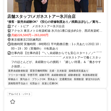
店舗スタッフ/メガネストアー氷川台店
*接客・販売未経験OK* 《安心の研修制度あり／残業ほぼなし／賞与年2
回／インセンティブあり》
アイ・トピア メガネストアー氷川台店
アクセス 東京メトロ有楽町線 氷川台1番口徒歩約1分、西武有楽町線
新桜台1番口徒歩約14分、東京メトロ有楽町線/東京メトロ副都心線
月給226,500円～263,000円
平和台（東京都）2番口(エレベータ)徒歩約16分 ミリオンアネックス
東京都東京23区練馬区
氷川台 1F
勤務時間 実働時間：8時間/日 平均勤務日数：1ヶ月あたり20日 10：
00～19：30（実働8h） ※転勤あり
仕事内容 【仕事内容】 *＼＼未経験からでも安心スタート／／* ￣￣
￣￣￣￣￣￣￣￣￣￣￣￣￣￣￣￣￣ メガネストアーで働くスタッ
フのほとんどが、未経験からの挑戦！ 「嬉しい待遇」＆「働きやす
さ抜群」...
業界未経験者歓迎
変形労働時間制
主婦・主夫歓迎
資格取得支援あり
フリーター歓迎
学歴不問
経験不問
未経験者歓迎
経験者歓迎
有資格者歓迎
研修あり
賞与あり
ブランクOK
育休あり
交通費支給
長期歓迎
駅近5分以内
資格取得手当あり
社割あり
友達と応募OK
アルバイト・パート