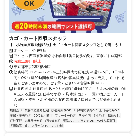
カゴ・カート回収スタッフ
【「小竹向原駅｣徒歩3分】カゴ・カート回収スタッフとして働こう！／
健康維持にもつながるお仕事♪
オーケー 小茂根店
アクセス 西武有楽町線 小竹向原1番口徒歩約5分、東京メトロ副都心
線 小竹向原1番口徒歩約5分、東京メトロ有楽町線 小竹向原1番口徒
時給1,280円以上
歩約5分 「小竹向原駅｣徒歩約3分＊自転車通勤OK
東京都東京23区板橋区
勤務時間 12:45～17:45 ※上記時間内で応相談 ※週2～5日、1日2時
間～OK ※週20時間未満 ※店舗の募集状況によって充足している 場
合もございますので、ご了承ください ≪営業時間≫8:3...
仕事内容 お仕事内容 あっという間に退勤時間に！？ お客様の買い物
を支える重要なお仕事です◎ ＜具体的には＞ ・買い物かご、カート
の回収・整理 ・お客様のご案内業務 出入口付近でお客様をお迎えし
な...
制服あり
業界未経験者歓迎
扶養内勤務OK
1日4時間以内OK
土日祝のみOK
主婦・主夫歓迎
60代も応募可
フリーター歓迎
学歴不問
学生歓迎
転勤なし
経験不問
未経験者歓迎
経験者歓迎
研修あり
ブランクOK
70代も応募可
長期歓迎
週2・3日からOK
シフト制