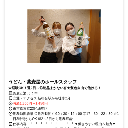
うどん・蕎麦屋のホールスタッフ
未経験OK！週2日～◎絶品まかない有★髪色自由で働ける！
蕎麦と酒 ふく本
交通・アクセス 新桜台駅から徒歩2分
時給1,300円～1,450円
東京都東京23区練馬区
勤務時間詳細 ⏰勤務時間 ①10：30～15：00 ②17：30～22：30 ※1
日3時間からOK 週2～3日から勤務可能
仕事内容 ─┘─┘─┘─┘─┘─┘─┘─┘─┘ ▼働きやすい理由＆魅力▼