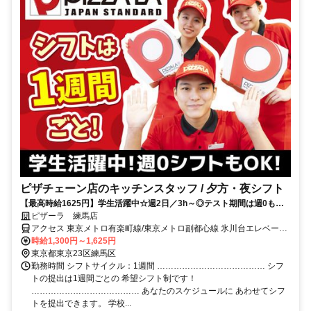
ピザチェーン店のキッチンスタッフ / 夕方・夜シフト
【最高時給1625円】学生活躍中☆週2日／3h～◎テスト期間は週0も
OK♪＜Free Wi-Fi有＞｜全曜日・全時間帯大募集♪
ピザーラ 練馬店
アクセス 東京メトロ有楽町線/東京メトロ副都心線 氷川台エレベータ
出入口徒歩約5分、西武有楽町線 新桜台3番口徒歩約17分、東京メト
時給1,300円～1,625円
ロ有楽町線 平和台（東京都）2番口(エレベータ)徒歩約19分
東京都東京23区練馬区
勤務時間 シフトサイクル：1週間 ………………………………… シフ
トの提出は1週間ごとの 希望シフト制です！
………………………………… あなたのスケジュールに あわせてシフ
トを提出できます。 学校...