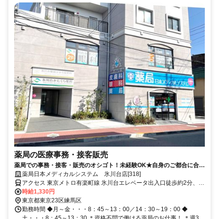
薬局の医療事務・接客販売
薬局での事務・接客・販売のオシゴト！未経験OK★自身のご都合に合わ
せた働き方が可能です！
薬局日本メディカルシステム 氷川台店[318]
アクセス 東京メトロ有楽町線 氷川台エレベータ出入口徒歩約2分、西
武有楽町線 新桜台1番口徒歩約15分、東京メトロ有楽町線/東京メト
時給1,330円
ロ副都心線 平和台（東京都）2番口(エレベータ)徒歩約17分
東京都東京23区練馬区
勤務時間 ◆月～金・・・8：45～13：00／14：30～19：00 ◆
土・・・8：45～13：30 ＊資格不問で働ける薬局のお仕事！ ＊週3