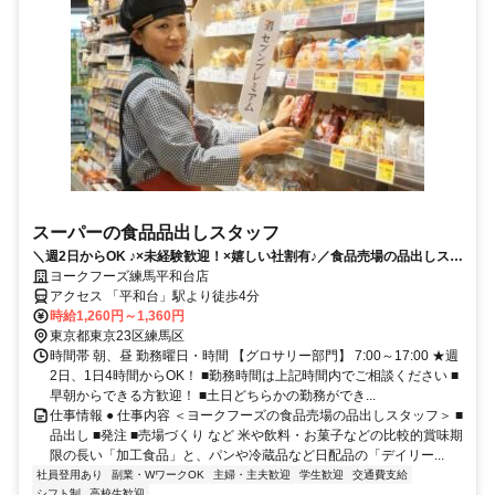
スーパーの食品品出しスタッフ
＼週2日からOK ♪×未経験歓迎！×嬉しい社割有♪／食品売場の品出しスタ
ッフ募集！
ヨークフーズ練馬平和台店
アクセス 「平和台」駅より徒歩4分
時給1,260円～1,360円
東京都東京23区練馬区
時間帯 朝、昼 勤務曜日・時間 【グロサリー部門】 7:00～17:00 ★週
2日、1日4時間からOK！ ■勤務時間は上記時間内でご相談ください ■
早朝からできる方歓迎！ ■土日どちらかの勤務ができ...
仕事情報 ● 仕事内容 ＜ヨークフーズの食品売場の品出しスタッフ＞ ■
品出し ■発注 ■売場づくり など 米や飲料・お菓子などの比較的賞味期
限の長い「加工食品」と、パンや冷蔵品など日配品の「デイリー...
社員登用あり
副業・WワークOK
主婦・主夫歓迎
学生歓迎
交通費支給
シフト制
高校生歓迎