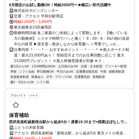
8月限定のお試し勤務OK！時給2000円〜★幅広い世代活躍中
株式会社ポピンズシッター
交通・アクセス 平和台駅周辺
時給2,000円～3,000円
東京都東京23区練馬区
勤務時間詳細 各ご家庭のご依頼によって変動します。 【働いている
方の勤務例】 ☆スキマ時間でパッと働く！ 8：00～8：30の朝の送迎
中心の保育 ▶身支度～散歩しながら保育園へ ☆専業でしっか...
仕事内容 ＊‥‥＊‥ おすすめポイント ‥＊‥‥＊ ⏩新人ボーナス制
度！最大23,000円あり！ 登録翌月までのお仕事回数に応じて 最大
23,000円プレゼント！ ※新人研修受講者が対象 ⏩ク...
週1日からOK
1日4時間以内OK
土日祝のみOK
主婦・主夫歓迎
フリーター歓迎
早朝
シフト自由
即日勤務OK
平日のみOK
交通費全額支給
午前
経験者歓迎
有資格者歓迎
研修あり
夕方
ブランクOK
交通費支給
長期歓迎
週2・3日からOK
シフト制
アルバイト・パート
保育補助
西武有楽町線新桜台駅から徒歩5分！遅番19:30まで×残業ほぼなしでプ
ライベート充実の認可保育園★
ぶどうの木保育園
アクセス: 西武有楽町線「新桜台駅」から徒歩5分 東京メトロ有楽町
線 副都心線「小竹向原駅」から徒歩9分 東京メトロ副都心線「氷川台
時給1,356円～1,600円