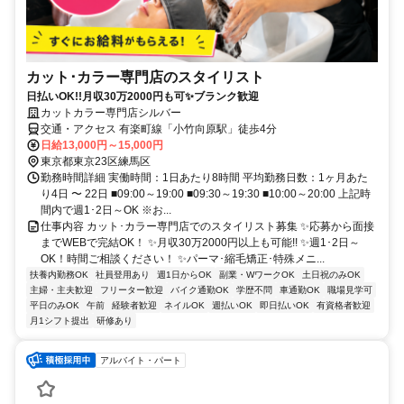
カット･カラー専門店のスタイリスト
日払いOK!!月収30万2000円も可✨ブランク歓迎
カットカラー専門店シルバー
交通・アクセス 有楽町線「小竹向原駅」徒歩4分
日給13,000円～15,000円
東京都東京23区練馬区
勤務時間詳細 実働時間：1日あたり8時間 平均勤務日数：1ヶ月あた
り4日 〜 22日 ■09:00～19:00 ■09:30～19:30 ■10:00～20:00 上記時
間内で週1･2日～OK ※お...
仕事内容 カット･カラー専門店でのスタイリスト募集 ✨応募から面接
までWEBで完結OK！ ✨月収30万2000円以上も可能!! ✨週1･2日～
OK！時間ご相談ください！ ✨パーマ･縮毛矯正･特殊メニ...
扶養内勤務OK
社員登用あり
週1日からOK
副業・WワークOK
土日祝のみOK
主婦・主夫歓迎
フリーター歓迎
バイク通勤OK
学歴不問
車通勤OK
職場見学可
平日のみOK
午前
経験者歓迎
ネイルOK
週払いOK
即日払いOK
有資格者歓迎
月1シフト提出
研修あり
アルバイト・パート