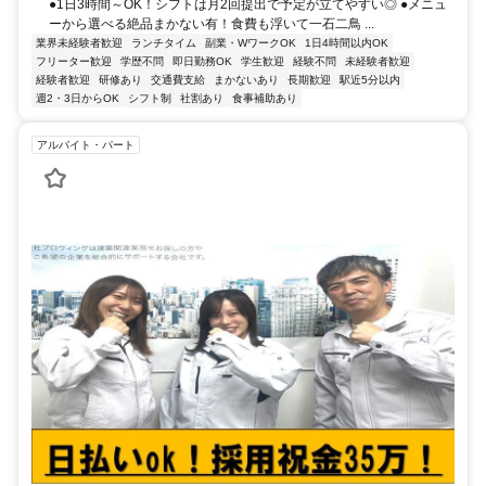
●1日3時間～OK！シフトは月2回提出で予定が立てやすい◎ ●メニュ
ーから選べる絶品まかない有！食費も浮いて一石二鳥 ...
業界未経験者歓迎
ランチタイム
副業・WワークOK
1日4時間以内OK
フリーター歓迎
学歴不問
即日勤務OK
学生歓迎
経験不問
未経験者歓迎
経験者歓迎
研修あり
交通費支給
まかないあり
長期歓迎
駅近5分以内
週2・3日からOK
シフト制
社割あり
食事補助あり
アルバイト・パート