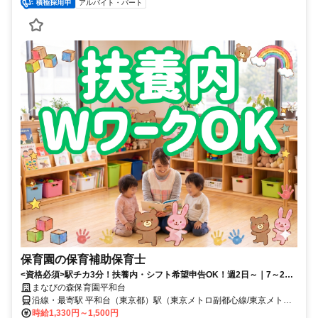
アルバイト・パート
保育園の保育補助保育士
<資格必須>駅チカ3分！扶養内・シフト希望申告OK！週2日～｜7～20
時の間で5時間～｜研修制度充実
まなびの森保育園平和台
沿線・最寄駅 平和台（東京都）駅（東京メトロ副都心線/東京メトロ
有楽町線）より徒歩4分氷川台駅（東京メトロ副都心線/東京メトロ有
時給1,330円～1,500円