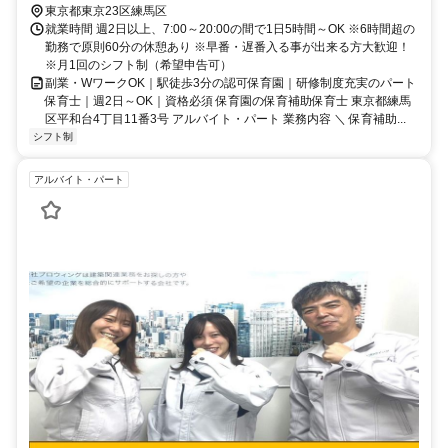
楽町線）より徒歩16分練馬春日町駅（都営地下鉄大江戸線(清澄白河
東京都東京23区練馬区
－新宿－光が丘)）より徒歩22分
就業時間 週2日以上、7:00～20:00の間で1日5時間～OK ※6時間超の
勤務で原則60分の休憩あり ※早番・遅番入る事が出来る方大歓迎！
※月1回のシフト制（希望申告可）
副業・WワークOK｜駅徒歩3分の認可保育園｜研修制度充実のパート
保育士｜週2日～OK｜資格必須 保育園の保育補助保育士 東京都練馬
区平和台4丁目11番3号 アルバイト・パート 業務内容 ＼ 保育補助...
シフト制
アルバイト・パート