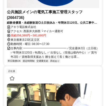
公共施設メインの電気工事施工管理スタッフ
(2664736)
経験者優遇・未経験歓迎◎土日祝休み・年間休日120日。公共工事中心
の安定企業！
アキラ電設株式会社
アクセス: 西新井大師西 └マイカー通勤可
月給256,380円～581,600円
東京都東京23区足立区
勤務時間・曜日: 08:30〜17:30
仕事内容: ━━━━━━━━━━━━━━━ ✅完全週休2日（土日祝）
✅年間休日120日 ✅転勤なし ✅ 出張なし（現場は都内中心） ✅ 賞与
年2回 ✅ 資格取得支援あり 腰を据えて長く働ける環...
即日勤務OK
固定時間制
交通費支給
昇給あり
正社員