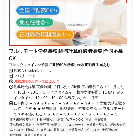
フルリモート労務事務|給与計算経験者募集|全国応募
OK
フレックスタイム✨子育て世代60％活躍中✨在宅勤務手当あり
株式会社kubellパートナー
フルリモート
月給208,000円～431,200円
勤務時間詳細 実働時間：1日あたり8時間 平均勤務日数：1ヶ月あた
り18日 〜 20日 フレックスタイム制 （標準労働時間／1日8h） ※メ
インタイム／10：00～16：00 ◎残業少なめ！ 月平...
仕事内容 ★☆★☆★☆★☆★☆★☆★☆★☆★☆ ☆ 労務実務経験を
お持ちの方 ★ ★ 給与計算、勤怠管理、年末調整 ☆ ☆ フルリモート
でスキル活かせる！ ★ ★☆★☆★☆★☆★☆★☆★☆★☆★☆ ...
業界未経験者歓迎
社員登用あり
副業・WワークOK
主婦・主夫歓迎
資格取得支援あり
学歴不問
転勤なし
フルリモート
交通費全額支給
経験者歓迎
ネイルOK
研修あり
在宅OK
賞与あり
交通費支給
ピアスOK
土日祝休み
服装自由
髪型・髪色自由