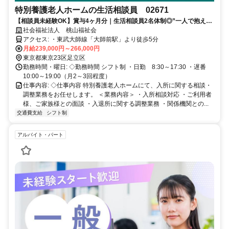
特別養護老人ホームの生活相談員 02671
【相談員未経験OK】賞与4ヶ月分｜生活相談員2名体制◎”一人で抱え込
まない環境”で働きませんか？
社会福祉法人 桃山福祉会
アクセス: ・東武大師線「大師前駅」より徒歩5分
月給239,000円～266,000円
東京都東京23区足立区
勤務時間・曜日: ◇勤務時間 シフト制 ・日勤 8:30～17:30 ・遅番
10:00～19:00（月2～3回程度）
仕事内容: ◇仕事内容 特別養護老人ホームにて、入所に関する相談・
調整業務をお任せします。 ＜業務内容＞ ・入所相談対応 ・ご利用者
様、ご家族様との面談 ・入退所に関する調整業務 ・関係機関との...
交通費支給
シフト制
アルバイト・パート