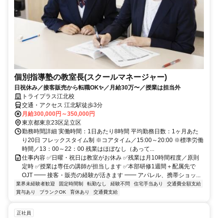
個別指導塾の教室長(スクールマネージャー)
日祝休み／接客販売から転職OK✨／月給30万〜／授業は担当外
トライプラス江北校
交通・アクセス 江北駅徒歩3分
月給300,000円～350,000円
東京都東京23区足立区
勤務時間詳細 実働時間：1日あたり8時間 平均勤務日数：1ヶ月あた
り20日 フレックスタイム制 ※コアタイム／15:00～20:00 ※標準労働
時間／13：00～22：00 残業はほぼなし（あって...
仕事内容 ✅日曜・祝日は教室がお休み ✅残業は月10時間程度／原則
定時 ✅授業は専任の講師が担当します ✅本部研修1週間＋配属先で
OJT ━━ 接客・販売の経験が活きます ━━ アパレル、携帯ショッ...
業界未経験者歓迎
固定時間制
転勤なし
経験不問
住宅手当あり
交通費全額支給
賞与あり
ブランクOK
育休あり
交通費支給
正社員