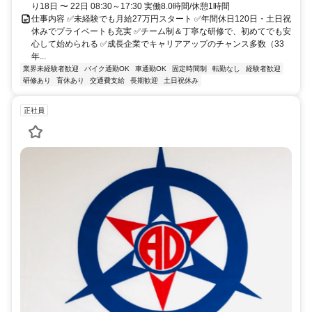
り18日 〜 22日 08:30～17:30 実働8.0時間/休憩1時間
仕事内容 ✅未経験でも月給27万円スタート ✅年間休日120日・土日祝
休みでプライベートも充実 ✅チーム制＆丁寧な研修で、初めてでも安
心して始められる ✅成長企業でキャリアアップのチャンス多数（33
年...
業界未経験者歓迎
バイク通勤OK
車通勤OK
固定時間制
転勤なし
経験者歓迎
研修あり
育休あり
交通費支給
長期歓迎
土日祝休み
正社員