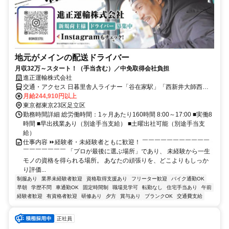
地元がメインの配送ドライバー
月収32万～スタート！（手当含む）／中免取得会社負担
進正運輸株式会社
交通・アクセス 日暮里舎人ライナー「谷在家駅」「西新井大師西
駅」徒歩15分、東武伊勢崎·大師線「西新井駅」車10分
月給244,910円以上
東京都東京23区足立区
勤務時間詳細 総労働時間：1ヶ月あたり160時間 8:00～17:00 ■実働8
時間 ■早出残業あり（別途手当支給） ■土曜出社可能（別途手当支
給）
仕事内容 ⏩経験者・未経験者ともに歓迎！ ￣￣￣￣￣￣￣￣￣￣￣
￣￣￣￣￣￣￣ 「プロが最後に選ぶ場所」であり、 未経験から一生
モノの資格を得られる場所。 あなたの頑張りを、どこよりもしっか
り評価...
制服あり
業界未経験者歓迎
資格取得支援あり
フリーター歓迎
バイク通勤OK
早朝
学歴不問
車通勤OK
固定時間制
職場見学可
転勤なし
住宅手当あり
午前
経験者歓迎
有資格者歓迎
研修あり
夕方
賞与あり
ブランクOK
交通費支給
正社員