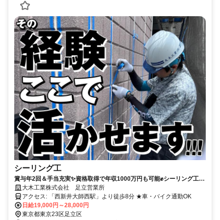
シーリング工
賞与年2回＆手当充実✨資格取得で年収1000万円も可能✊シーリング工経
験者募集！経験者は社用車手配有◎土日休みOK✨賞与年2回✨
大木工業株式会社 足立営業所
アクセス: 「西新井大師西駅」より徒歩8分 ★車・バイク通勤OK
日給19,000円～28,000円
東京都東京23区足立区