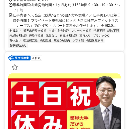
勤務時間詳細 総労働時間：1ヶ月あたり168時間 9：30～19：30 ＊シ
フト制
仕事内容 ＼＼当店は残業“ゼロ”の働き方を実現／／ 仕事終わりは毎日
自分時間！ プライベート重視派にピッタリ◎ 女性専用フィットネス
「カーブス」での 接客・サポート業務をお任せします。 全国2,0...
制服あり
業界未経験者歓迎
主婦・主夫歓迎
フリーター歓迎
学歴不問
経験不問
未経験者歓迎
経験者歓迎
残業なし
有資格者歓迎
賞与あり
ブランクOK
育休あり
交通費支給
長期歓迎
駅近5分以内
シフト制
長期休暇あり
食事補助あり
正社員