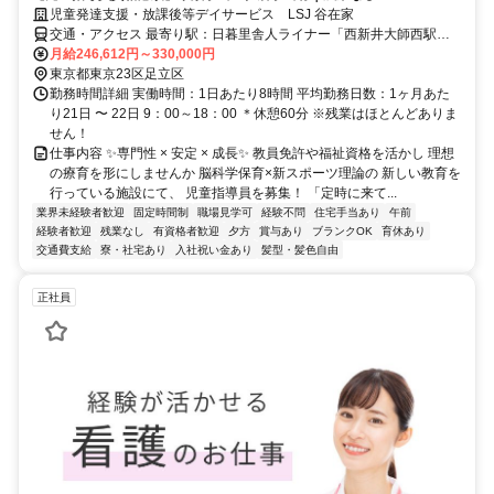
児童発達支援・放課後等デイサービス LSJ 谷在家
交通・アクセス 最寄り駅：日暮里舎人ライナー「西新井大師西駅」
から徒歩７分
月給246,612円～330,000円
東京都東京23区足立区
勤務時間詳細 実働時間：1日あたり8時間 平均勤務日数：1ヶ月あた
り21日 〜 22日 9：00～18：00 ＊休憩60分 ※残業はほとんどありま
せん！
仕事内容 ✨専門性 × 安定 × 成長✨ 教員免許や福祉資格を活かし 理想
の療育を形にしませんか 脳科学保育×新スポーツ理論の 新しい教育を
行っている施設にて、 児童指導員を募集！ 「定時に来て...
業界未経験者歓迎
固定時間制
職場見学可
経験不問
住宅手当あり
午前
経験者歓迎
残業なし
有資格者歓迎
夕方
賞与あり
ブランクOK
育休あり
交通費支給
寮・社宅あり
入社祝い金あり
髪型・髪色自由
正社員