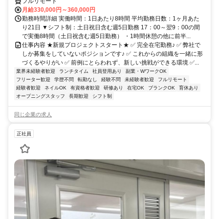
フルリモート
月給330,000円～360,000円
勤務時間詳細 実働時間：1日あたり8時間 平均勤務日数：1ヶ月あた
り21日 ▼シフト制：土日祝日含む週5日勤務 17：00～翌9：00の間
で実働8時間（土日祝含む週5日勤務） ・1時間休憩の他に前半...
仕事内容 ★新規プロジェクトスタート★ ✅ 完全在宅勤務♪ ✅ 弊社で
しか募集をしていないポジションです♪ ✅ これからの組織を一緒に形
づくるやりがい ✅ 前例にとらわれず、新しい挑戦ができる環境 ✅...
業界未経験者歓迎
ランチタイム
社員登用あり
副業・WワークOK
フリーター歓迎
学歴不問
転勤なし
経験不問
未経験者歓迎
フルリモート
経験者歓迎
ネイルOK
有資格者歓迎
研修あり
在宅OK
ブランクOK
育休あり
オープニングスタッフ
長期歓迎
シフト制
同じ企業の求人
正社員