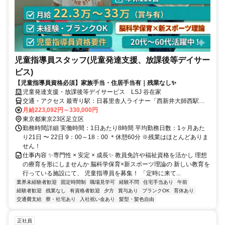
児童指導員スタッフ(児童発達支援、放課後等デイサー
ビス)
【児童指導員資格必須】家族手当・住居手当有｜残業なし✨
児童発達支援・放課後等デイサービス LSJ 谷在家
交通・アクセス 最寄り駅：日暮里舎人ライナー「西新井大師西駅」
から徒歩７分
月給223,092円～330,000円
東京都東京23区足立区
勤務時間詳細 実働時間：1日あたり8時間 平均勤務日数：1ヶ月あた
り21日 〜 22日 9：00～18：00 ＊休憩60分 ※残業はほとんどありま
せん！
仕事内容 ✨専門性 × 安定 × 成長✨ 教員免許や福祉資格を活かし 理想
の療育を形にしませんか 脳科学保育×新スポーツ理論の 新しい教育を
行っている施設にて、 児童指導員を募集！ 「定時に来て...
業界未経験者歓迎
固定時間制
職場見学可
経験不問
住宅手当あり
午前
経験者歓迎
残業なし
有資格者歓迎
夕方
賞与あり
ブランクOK
育休あり
交通費支給
寮・社宅あり
入社祝い金あり
髪型・髪色自由
正社員