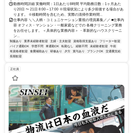
勤務時間詳細 実働時間：1日あたり8時間 平均勤務日数：1ヶ月あた
り20日 〜 21日 8:00～17:00 ※現場状況により多少前後する場合があ
ります。 ※移動時間を含むため、実際の清掃作業時間...
仕事内容 ＼＼人柄・コミュニケーション重視の増員募集／／ ■仕事内
容 オフィス・マンション・一般家庭などでの 各種クリーニング業務
をお任せします。 ＜具体的な業務内容＞ ・革新的なハウスクリーニ
ン...
制服あり
業界未経験者歓迎
主婦・主夫歓迎
資格取得支援あり
フリーター歓迎
バイク通勤OK
学歴不問
車通勤OK
転勤なし
経験不問
未経験者歓迎
午前
有資格者歓迎
食費補助あり
研修あり
夕方
賞与あり
ブランクOK
交通費支給
長期歓迎
正社員