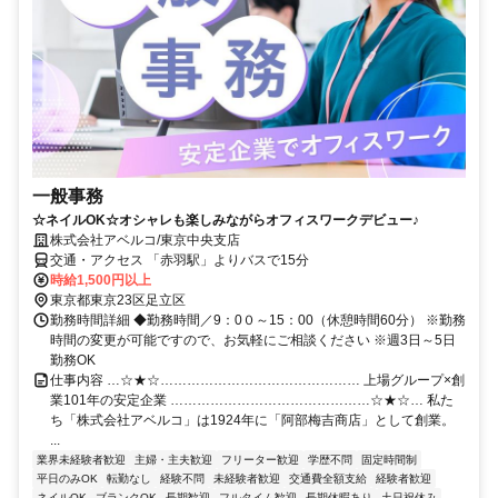
一般事務
☆ネイルOK☆オシャレも楽しみながらオフィスワークデビュー♪
株式会社アベルコ/東京中央支店
交通・アクセス 「赤羽駅」よりバスで15分
時給1,500円以上
東京都東京23区足立区
勤務時間詳細 ◆勤務時間／9：0０～15：00（休憩時間60分） ※勤務
時間の変更が可能ですので、お気軽にご相談ください ※週3日～5日
勤務OK
仕事内容 …☆★☆……………………………………… 上場グループ×創
業101年の安定企業 ………………………………………☆★☆… 私た
ち「株式会社アベルコ」は1924年に「阿部梅吉商店」として創業。
...
業界未経験者歓迎
主婦・主夫歓迎
フリーター歓迎
学歴不問
固定時間制
平日のみOK
転勤なし
経験不問
未経験者歓迎
交通費全額支給
経験者歓迎
ネイルOK
ブランクOK
長期歓迎
フルタイム歓迎
長期休暇あり
土日祝休み