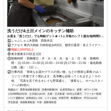
洗うだけ&土日メインのキッチン補助
お皿を「洗うだけ」でも時給ゲット★＜1ヶ月毎のシフト提出/短時間3h
～/週2日～＞
しゃぶしゃぶ木曽路 西新井店
アクセス 東武大師線 大師前徒歩約6分、都営日暮里・舎人ライナー
西新井大師西東口徒歩約11分、都営日暮里・舎人ライナー 江北（東
時給1,300円以上
京都）東口徒歩約11分 大師前駅～徒歩5分
東京都東京23区足立区
勤務時間 ・勤務曜日：月・火・水・木・金・土・日・祝 ・勤務時
間： [1] 10:00～21:00 [2] 10:00～14:00 [3] 17:00～21:00 ・最低勤務
日数（週）：2日 シ...
仕事内容 「簡単なお皿やグラスの洗い物」などの簡単な業務 のみ！
コツコツ作業ですぐ慣れます。洗浄機も頑張ってくれますよ！その
他、「写真を見て作るキレイな野菜盛り」「接客なし、ホールスタッ
フへの料理の...
制服あり
業界未経験者歓迎
扶養内勤務OK
社員登用あり
副業・WワークOK
1日4時間以内OK
土日祝のみOK
主婦・主夫歓迎
60代も応募可
フリーター歓迎
バイク通勤OK
給料前払いOK
シフト自由
学歴不問
車通勤OK
平日のみOK
学生歓迎
未経験者歓迎
午前
経験者歓迎