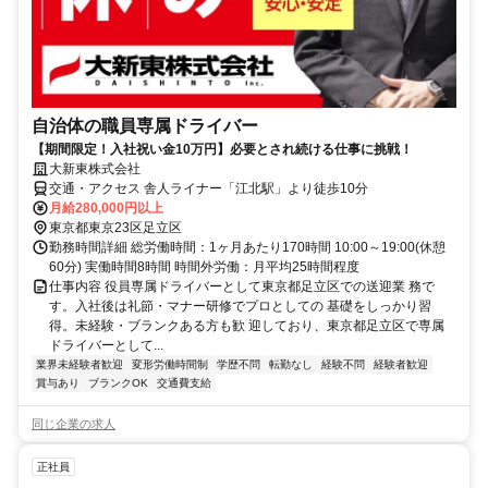
自治体の職員専属ドライバー
【期間限定！入社祝い金10万円】必要とされ続ける仕事に挑戦！
大新東株式会社
交通・アクセス 舎人ライナー「江北駅」より徒歩10分
月給280,000円以上
東京都東京23区足立区
勤務時間詳細 総労働時間：1ヶ月あたり170時間 10:00～19:00(休憩
60分) 実働時間8時間 時間外労働：月平均25時間程度
仕事内容 役員専属ドライバーとして東京都足立区での送迎業 務で
す。入社後は礼節・マナー研修でプロとしての 基礎をしっかり習
得。未経験・ブランクある方も歓 迎しており、東京都足立区で専属
ドライバーとして...
業界未経験者歓迎
変形労働時間制
学歴不問
転勤なし
経験不問
経験者歓迎
賞与あり
ブランクOK
交通費支給
同じ企業の求人
正社員