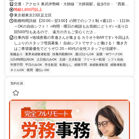
交通・アクセス 東武伊勢崎・大師線「大師前駅」徒歩5分・「西新井
駅」徒歩15分
時給1,800円以上
東京都東京23区足立区
勤務時間詳細 【20:00～翌3:00】の間でのシフト制 ⭐週1日～・1日3h
～OKの自由シフト！ ⭐時間・曜日の相談もお気軽にどうぞ♪ ⭐送り(1
回500円)もあるので、 遠方の方もご安心くださ...
仕事内容 ⭐地域密着の常連さんが集まる カラオケBARです♪ 今回は久
しぶりのスタッフ増員募集！ 自由シフトでサクッと働ける！ 働き方
はご希望最優先でどうぞ◎ 20～40代の女性スタッフが活躍中...
制服あり
業界未経験者歓迎
扶養内勤務OK
週1日からOK
副業・WワークOK
1日4時間以内OK
土日祝のみOK
主婦・主夫歓迎
フリーター歓迎
シフト自由
学歴不問
平日のみOK
学生歓迎
転勤なし
経験不問
未経験者歓迎
経験者歓迎
ネイルOK
夜間
週払いOK
契約社員