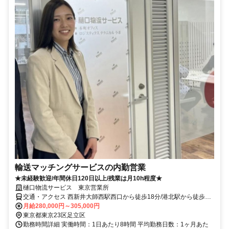
輸送マッチングサービスの内勤営業
★未経験歓迎/年間休日120日以上/残業は月10h程度★
樋口物流サービス 東京営業所
交通・アクセス 西新井大師西駅西口から徒歩18分/港北駅から徒歩20
分/バス停「椿2丁目」「鹿浜三丁目交差点」から徒歩3分
月給280,000円～305,000円
東京都東京23区足立区
勤務時間詳細 実働時間：1日あたり8時間 平均勤務日数：1ヶ月あた