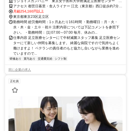
な仕事！一生モノのスキルが手に入る◎
リジョイスカンパニー 東京女子医科大学附属足立医療センター 中
材滅菌
アクセス 都営日暮里・舎人ライナー 江北（東京都）西口徒歩約7分、
東武大師線 大師前徒歩約21分、東武大師線 西新井西口徒歩約33分
月給254,160円以上
東京都東京23区足立区
勤務時間 総労働時間：1ヶ月あたり161時間 ・勤務曜日：月・火・
水・木・金・土※・祝※ 注釈内容については下記コメントを参照下
さい。 ・勤務時間： [1] 07:00～07:00 毎月、休みの...
仕事内容 足立医療センターにて中材滅菌スタッフ募集 足立医療セン
ターにて新しい仲間を募集します。 綺麗な病院ですので気持ちよく
働けますよ！ ベテランの責任者のもと協力し合いながら業務を進め
ていますので...
研修あり
賞与あり
交通費支給
シフト制
同じ企業の求人
正社員