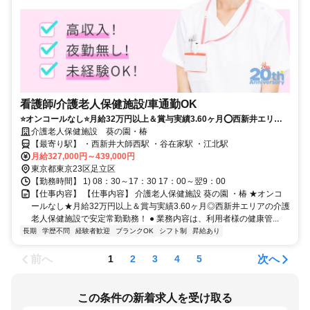
看護師/介護老人保健施設/車通勤OK
⭐オンコールなし⭐月給32万円以上＆賞与実績3.60ヶ月⭕西新井エリア
の介護老人保健施設で安定常勤勤務❗️
介護老人保健施設 葵の園・椿
【最寄り駅】 ・西新井大師西駅 ・谷在家駅 ・江北駅
月給327,000円～439,000円
東京都東京23区足立区
【勤務時間】 1) 08：30～17：30 17：00～翌9：00
【仕事内容】 【仕事内容】 介護老人保健施設 葵の園 ・椿 ★オンコ
ールなし★月給32万円以上＆賞与実績3.60ヶ月◎西新井エリアの介護
老人保健施設で安定常勤勤務！ ● 業務内容は、利用者様の健康管...
長期
学歴不問
経験者歓迎
ブランクOK
シフト制
昇給あり
前へ
次へ
1
2
3
4
5
この条件の新着求人を受け取る