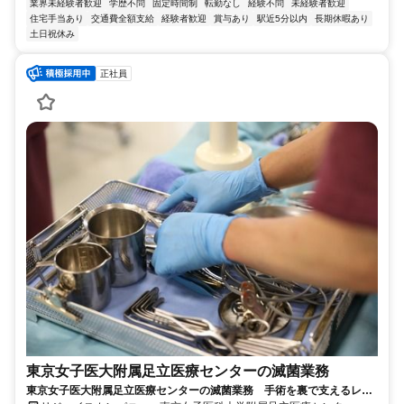
業界未経験者歓迎
学歴不問
固定時間制
転勤なし
経験不問
未経験者歓迎
住宅手当あり
交通費全額支給
経験者歓迎
賞与あり
駅近5分以内
長期休暇あり
土日祝休み
正社員
東京女子医大附属足立医療センターの滅菌業務
東京女子医大附属足立医療センターの滅菌業務 手術を裏で支えるレア