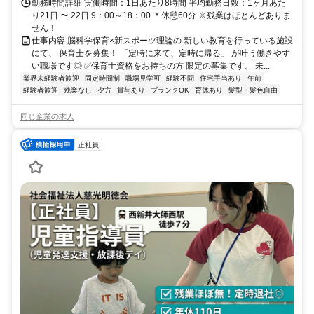
勤務時間詳細 実働時間：1日あたり8時間 平均勤務日数：1ヶ月あた
り21日 〜 22日 9：00～18：00 ＊休憩60分 ※残業はほとんどありま
せん！
仕事内容 脳科学保育×新スポーツ理論の 新しい教育を行っている施設
にて、 保育士を募集！ 「定時に来て、定時に帰る」 が叶う働きやす
い職場です◎ ✅保育士資格をお持ちの方 限定の募集です。 未...
業界未経験者歓迎
固定時間制
職場見学可
経験不問
住宅手当あり
午前
経験者歓迎
残業なし
夕方
賞与あり
ブランクOK
育休あり
髪型・髪色自由
同じ企業の求人
正社員