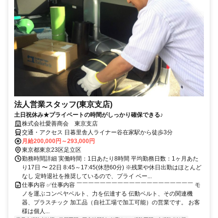
法人営業スタッフ(東京支店)
土日祝休み★プライベートの時間がしっかり確保できる♪
株式会社愛善商会 東京支店
交通・アクセス 日暮里舎人ライナー谷在家駅から徒歩3分
月給200,000円～293,000円
東京都東京23区足立区
勤務時間詳細 実働時間：1日あたり8時間 平均勤務日数：1ヶ月あた
り17日 〜 22日 8:45～17:45(休憩60分) ※残業や休日出勤はほとんど
なし 定時退社を推奨しているので、プライ ベー...
仕事内容 ✅仕事内容 ￣￣￣￣￣￣￣￣￣￣￣￣￣￣￣￣￣￣￣￣ モ
ノを運ぶコンベヤベルト、力を伝達する 伝動ベルト、その関連機
器、プラスチック 加工品（自社工場で加工可能）の営業です。 お客
様は個人...