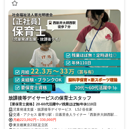
放課後等デイサービスの保育士スタッフ
【要保育士資格】20-60代活躍中✅残業ほぼ無/年休110日
児童発達支援・放課後等デイサービス LSJ 谷在家
交通・アクセス 最寄り駅：日暮里舎人ライナー「西新井大師西駅」
から徒歩７分
月給223,092円～330,000円
東京都東京23区足立区