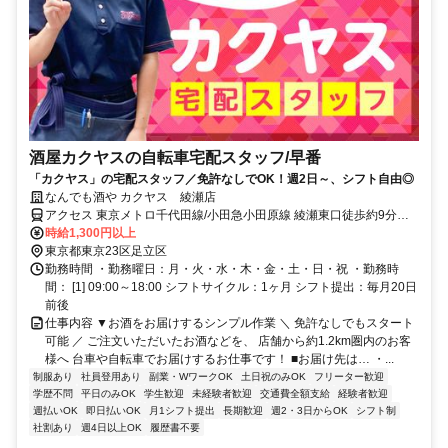
酒屋カクヤスの自転車宅配スタッフ/早番
「カクヤス」の宅配スタッフ／免許なしでOK！週2日～、シフト自由◎
なんでも酒や カクヤス 綾瀬店
アクセス 東京メトロ千代田線/小田急小田原線 綾瀬東口徒歩約9分、
ＪＲ常磐線 綾瀬東口徒歩約9分、京成本線 堀切菖蒲園徒歩約18分 ※
時給1,300円以上
マイカー（車・バイク）通勤不可
東京都東京23区足立区
勤務時間 ・勤務曜日：月・火・水・木・金・土・日・祝 ・勤務時
間： [1] 09:00～18:00 シフトサイクル：1ヶ月 シフト提出：毎月20日
前後
仕事内容 ▼お酒をお届けするシンプル作業 ＼ 免許なしでもスタート
可能 ／ ご注文いただいたお酒などを、 店舗から約1.2km圏内のお客
様へ 台車や自転車でお届けするお仕事です！ ■お届け先は… ・...
制服あり
社員登用あり
副業・WワークOK
土日祝のみOK
フリーター歓迎
学歴不問
平日のみOK
学生歓迎
未経験者歓迎
交通費全額支給
経験者歓迎
週払いOK
即日払いOK
月1シフト提出
長期歓迎
週2・3日からOK
シフト制
社割あり
週4日以上OK
履歴書不要