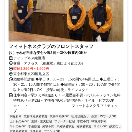
フィットネスクラブのフロントスタッフ
おしゃれが自由な受付✨週2日～OK✨扶養内OK✨
ティップネス綾瀬店
交通・アクセス 「綾瀬駅」東口より徒歩3分
時給1,250円～1,900円
東京都東京23区足立区
勤務時間詳細 ◆平日 8：30～23：15の間で4時間以上 ◆土曜日 7：
30～21：15の間で4時間以上 ◆日曜日 7：30～20：15の間で4時間
以上 ✅週2日～OK 「授業の前後」ライフスタイ...
仕事内容 ✅駅チカ×制服あり！ ✅履歴書不要♪ ✅ジム＆レッスン無料
特典あり ✅週2日～で扶養内OK ✅髪型髪色・ネイル・ピアスOK
☆・。:・＋…………………………… フィットネスクラブ「ティッ
プ...
制服あり
業界未経験者歓迎
扶養内勤務OK
社員登用あり
副業・WワークOK
土日祝のみOK
主婦・主夫歓迎
フリーター歓迎
学歴不問
職場見学可
平日のみOK
学生歓迎
経験不問
未経験者歓迎
経験者歓迎
ネイルOK
残業なし
有資格者歓迎
研修あり
ブランクOK