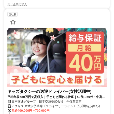
同じ企業の求人
正社員
キッズタクシーの送迎ドライバー(女性活躍中)
平均年収580万円で高収入｜子どもと関わる仕事｜40代～50代・中高
年・ミドルシニア活躍｜業界No1
日本交通グループ 日本交通株式会社 千住営業所
アクセス 東武伊勢崎線〔スカイツリーライン〕 五反野徒歩約7分、東
武伊勢崎線〔スカイツリーライン〕 小菅徒歩約9分、ＪＲ常磐線 綾瀬
月給400,000円～700,000円