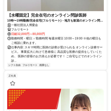
【水曜固定】完全在宅のオンライン問診医師
10時〜19時勤務/完全在宅(フルリモート)・地方も歓迎のオンライン問診
業務
一般社団法人博愛会
フルリモート
日給32,000円～80,000円
勤務時間・曜日: ✅勤務時間 毎週水曜日 10:00～19:00 ※他の曜日も
ご相談に乗れます。
仕事内容: スキマ時間に医師の診察が受けられる オンライン診療サー
ビス。 事業拡大に向けて患者様に 高品質な医療の提供をしていくた
め、 医師の皆様のお力添えが必要です！ ご自宅などでのオンライン
診...
シフト自由
フルリモート
残業なし
正社員