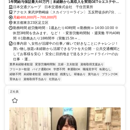
1年間給与保証最大40万円｜未経験から高収入を実現GET☆エステやフ
ェイシャルケア66%割引などあり
日本交通グループ 日本交通株式会社 千住営業所
アクセス 東武伊勢崎線〔スカイツリーライン〕 五反野徒歩約7分、東
武伊勢崎線〔スカイツリーライン〕 小菅徒歩約9分、ＪＲ常磐線 綾瀬
月給400,000円～700,000円
西口徒歩約15分 ※車・バイク・自転車通勤ＯＫ
東京都東京23区足立区
勤務時間 総労働時間：1週あたり40時間 ≪勤務例≫ 14:00-10:00 ※
休憩3時間を含みます。 など！ ・変形労働時間制 ・週実働 平均40時
間 ※1勤務あたり18時間半（実働15.5h＋...
仕事内容 ＼女性が活躍中の仕事／稼いで好きなことにチャレンジ！
買い物し放題♪未経験から活躍できるワケを大公開 ・公共交通機関と
してお客様を安心！ 安全に目的地まで送るタクシードライバーのお
仕事 ・運...
業界未経験者歓迎
変形労働時間制
主婦・主夫歓迎
資格取得支援あり
フリーター歓迎
バイク通勤OK
学歴不問
車通勤OK
職場見学可
転勤なし
経験不問
未経験者歓迎
経験者歓迎
残業なし
研修あり
賞与あり
ブランクOK
育休あり
資格取得手当あり
社割あり
正社員