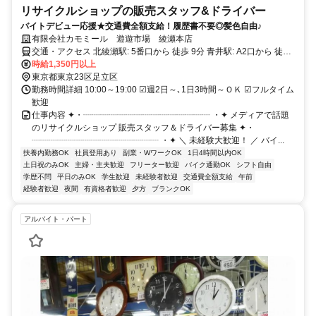
リサイクルショップの販売スタッフ&ドライバー
バイトデビュー応援★交通費全額支給！履歴書不要◎髪色自由♪
有限会社カモミール 遊遊市場 綾瀬本店
交通・アクセス 北綾瀬駅: 5番口から 徒歩 9分 青井駅: A2口から 徒歩
13分 綾瀬駅: 東口から 徒歩 16分
時給1,350円以上
東京都東京23区足立区
勤務時間詳細 10:00～19:00 ☑週2日～､1日3時間～ＯＫ ☑フルタイム
歓迎
仕事内容 ✦・┈┈┈┈┈┈┈┈┈┈┈┈┈┈┈ ・✦ メディアで話題
のリサイクルショップ 販売スタッフ＆ドライバー募集 ✦・
┈┈┈┈┈┈┈┈┈┈┈┈┈┈┈ ・✦ ＼ 未経験大歓迎！ ／ バイ...
扶養内勤務OK
社員登用あり
副業・WワークOK
1日4時間以内OK
土日祝のみOK
主婦・主夫歓迎
フリーター歓迎
バイク通勤OK
シフト自由
学歴不問
平日のみOK
学生歓迎
未経験者歓迎
交通費全額支給
午前
経験者歓迎
夜間
有資格者歓迎
夕方
ブランクOK
アルバイト・パート