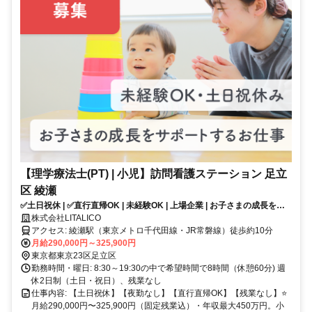
【理学療法士(PT) | 小児】訪問看護ステーション 足立
区 綾瀬
✅土日祝休 | ✅直行直帰OK | 未経験OK | 上場企業 | お子さまの成長をサ
ポートするお仕事✨
株式会社LITALICO
アクセス: 綾瀬駅（東京メトロ千代田線・JR常磐線）徒歩約10分
月給290,000円～325,900円
東京都東京23区足立区
勤務時間・曜日: 8:30～19:30の中で希望時間で8時間（休憩60分) 週
休2日制（土日・祝日）、残業なし
仕事内容: 【土日祝休】【夜勤なし】【直行直帰OK】【残業なし】⭐️
月給290,000円〜325,900円（固定残業込）・年収最大450万円。小