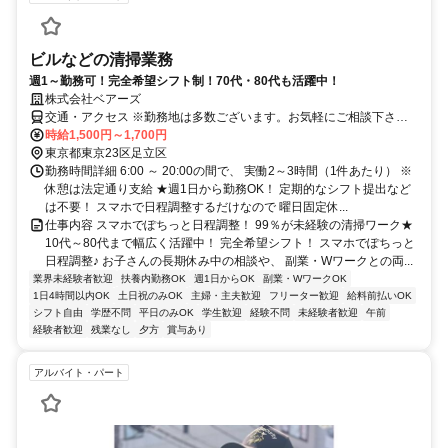
ビルなどの清掃業務
週1～勤務可！完全希望シフト制！70代・80代も活躍中！
株式会社ベアーズ
交通・アクセス ※勤務地は多数ございます。お気軽にご相談下さ
い。
時給1,500円～1,700円
東京都東京23区足立区
勤務時間詳細 6:00 ～ 20:00の間で、 実働2～3時間（1件あたり） ※
休憩は法定通り支給 ★週1日から勤務OK！ 定期的なシフト提出など
は不要！ スマホで日程調整するだけなので 曜日固定休...
仕事内容 スマホでぽちっと日程調整！ 99％が未経験の清掃ワーク★
10代～80代まで幅広く活躍中！ 完全希望シフト！ スマホでぽちっと
日程調整♪ お子さんの長期休み中の相談や、 副業・Wワークとの両...
業界未経験者歓迎
扶養内勤務OK
週1日からOK
副業・WワークOK
1日4時間以内OK
土日祝のみOK
主婦・主夫歓迎
フリーター歓迎
給料前払いOK
シフト自由
学歴不問
平日のみOK
学生歓迎
経験不問
未経験者歓迎
午前
経験者歓迎
残業なし
夕方
賞与あり
アルバイト・パート