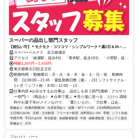
スーパーの品出し部門スタッフ
【前払い可】＊モクモク・コツコツ・シンプルワーク＊週2日＆3h～シ
フト相談OK！扶養内でも働けます♪
スーパーベルクス 足立綾瀬店
アクセス 「綾瀬駅」徒歩4分、「青井駅」徒歩16分、「小菅駅」徒歩
19分★自転車通勤OK
時給1,265円～1,435円
東京都東京23区足立区
勤務時間 ・勤務曜日：月・火・水・木・金・土・日・祝 ・勤務時
間： [1] 08:00～21:45 ・最低勤務日数（週）：2日 シフトサイクル：
1ヶ月 ▽シフト例 ・8:00～12:00 ・13...
仕事内容 ●お任せするお仕事は… 品出しを担う部門(通称：グロサリ
ー部門)！ 《商品を》 ▼台車で運ぶ ▼売り場に並べる …だけ☆ 調味
料やお菓子等がメインなので、 「重たいもの」「力仕事」はあ...
制服あり
扶養内勤務OK
社員登用あり
副業・WワークOK
1日4時間以内OK
土日祝のみOK
主婦・主夫歓迎
フリーター歓迎
給料前払いOK
早朝
シフト自由
学歴不問
平日のみOK
学生歓迎
未経験者歓迎
午前
経験者歓迎
月1シフト提出
研修あり
夕方
アルバイト・パート