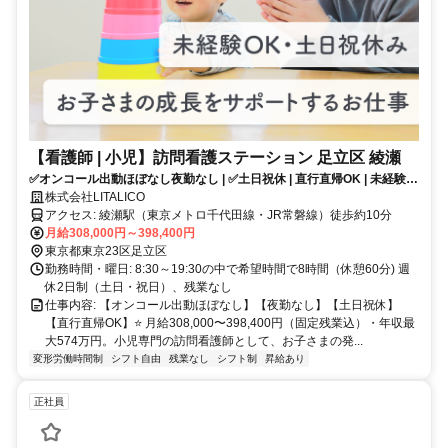
【看護師 | 小児】訪問看護ステーション 足立区 綾瀬
✅オンコール出動ほぼなし夜勤なし | ✅土日祝休 | 直行直帰OK | 未経験
OK | お子さまの成長をサポートするお仕事✨
株式会社LITALICO
アクセス: 綾瀬駅（東京メトロ千代田線・JR常磐線）徒歩約10分
月給308,000円～398,400円
東京都東京23区足立区
勤務時間・曜日: 8:30～19:30の中で希望時間で8時間（休憩60分) 週
休2日制（土日・祝日）、残業なし
仕事内容: 【オンコール出動ほぼなし】【夜勤なし】【土日祝休】
【直行直帰OK】⭐️ 月給308,000〜398,400円（固定残業込）・年収最
大574万円。小児専門の訪問看護師として、お子さまの発...
変形労働時間制
シフト自由
残業なし
シフト制
昇給あり
正社員