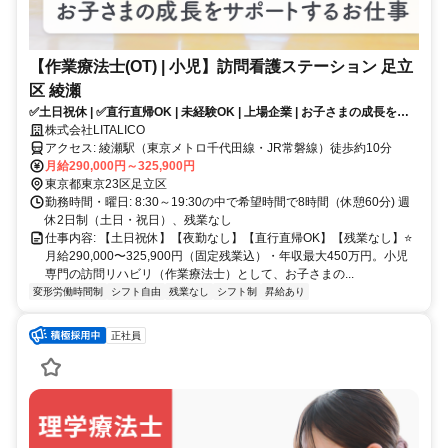
【作業療法士(OT) | 小児】訪問看護ステーション 足立
区 綾瀬
✅土日祝休 | ✅直行直帰OK | 未経験OK | 上場企業 | お子さまの成長をサ
ポートするお仕事✨
株式会社LITALICO
アクセス: 綾瀬駅（東京メトロ千代田線・JR常磐線）徒歩約10分
月給290,000円～325,900円
東京都東京23区足立区
勤務時間・曜日: 8:30～19:30の中で希望時間で8時間（休憩60分) 週
休2日制（土日・祝日）、残業なし
仕事内容: 【土日祝休】【夜勤なし】【直行直帰OK】【残業なし】⭐️
月給290,000〜325,900円（固定残業込）・年収最大450万円。小児
専門の訪問リハビリ（作業療法士）として、お子さまの...
変形労働時間制
シフト自由
残業なし
シフト制
昇給あり
正社員