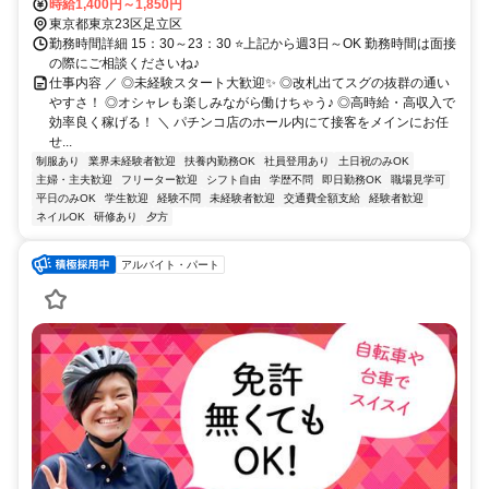
時給1,400円～1,850円
東京都東京23区足立区
勤務時間詳細 15：30～23：30 ⭐上記から週3日～OK 勤務時間は面接
の際にご相談くださいね♪
仕事内容 ／ ◎未経験スタート大歓迎✨ ◎改札出てスグの抜群の通い
やすさ！ ◎オシャレも楽しみながら働けちゃう♪ ◎高時給・高収入で
効率良く稼げる！ ＼ パチンコ店のホール内にて接客をメインにお任
せ...
制服あり
業界未経験者歓迎
扶養内勤務OK
社員登用あり
土日祝のみOK
主婦・主夫歓迎
フリーター歓迎
シフト自由
学歴不問
即日勤務OK
職場見学可
平日のみOK
学生歓迎
経験不問
未経験者歓迎
交通費全額支給
経験者歓迎
ネイルOK
研修あり
夕方
アルバイト・パート