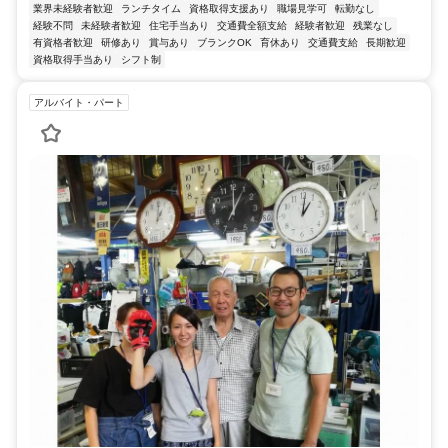
業界未経験者歓迎
ランチタイム
資格取得支援あり
職場見学可
転勤なし
経験不問
未経験者歓迎
住宅手当あり
交通費全額支給
経験者歓迎
残業なし
有資格者歓迎
研修あり
賞与あり
ブランクOK
育休あり
交通費支給
長期歓迎
資格取得手当あり
シフト制
アルバイト・パート