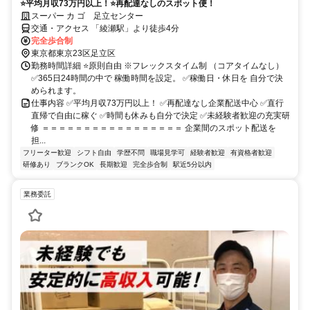
⭐平均月収73万円以上！⭐再配達なしのスポット便！
スーパー カ ゴ 足立センター
交通・アクセス 「綾瀬駅」より徒歩4分
完全歩合制
東京都東京23区足立区
勤務時間詳細 ⭐原則自由 ※フレックスタイム制 （コアタイムなし）
✅365日24時間の中で 稼働時間を設定。 ✅稼働日・休日を 自分で決
められます。
仕事内容 ✅平均月収73万円以上！ ✅再配達なし企業配送中心 ✅直行
直帰で自由に稼ぐ ✅時間も休みも自分で決定 ✅未経験者歓迎の充実研
修 ＝＝＝＝＝＝＝＝＝＝＝＝＝＝＝＝＝ 企業間のスポット配送を
担...
フリーター歓迎
シフト自由
学歴不問
職場見学可
経験者歓迎
有資格者歓迎
研修あり
ブランクOK
長期歓迎
完全歩合制
駅近5分以内
業務委託