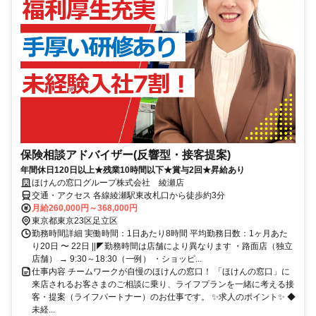
保険相談アドバイザー(反響型・接客提案)
年間休日120日以上★残業10時間以下★賞与2回★昇給あり
ほけんの窓口グループ株式会社 綾瀬店
交通・アクセス 各線綾瀬駅東改札口から徒歩約3分
月給260,000円～368,000円
東京都東京23区足立区
勤務時間詳細 実働時間：1日あたり8時間 平均勤務日数：1ヶ月あた
り20日 〜 22日 ||◤勤務時間は店舗により異なります ・路面店（独立
店舗） → 9:30～18:30（一例） ・ショッピ...
仕事内容 チームワークが自慢のほけんの窓口！ 「ほけんの窓口」に
来店されるお客さまのご相談に乗り、ライフプランを一緒に考える接
客・提案（ライフパートナー）のお仕事です。 ✨求人のポイント✨ ◆
未経...