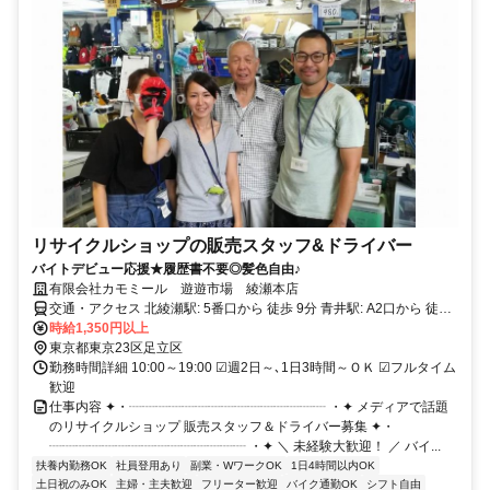
リサイクルショップの販売スタッフ&ドライバー
バイトデビュー応援★履歴書不要◎髪色自由♪
有限会社カモミール 遊遊市場 綾瀬本店
交通・アクセス 北綾瀬駅: 5番口から 徒歩 9分 青井駅: A2口から 徒歩
13分 綾瀬駅: 東口から 徒歩 16分
時給1,350円以上
東京都東京23区足立区
勤務時間詳細 10:00～19:00 ☑週2日～､1日3時間～ＯＫ ☑フルタイム
歓迎
仕事内容 ✦・┈┈┈┈┈┈┈┈┈┈┈┈┈┈┈ ・✦ メディアで話題
のリサイクルショップ 販売スタッフ＆ドライバー募集 ✦・
┈┈┈┈┈┈┈┈┈┈┈┈┈┈┈ ・✦ ＼ 未経験大歓迎！ ／ バイ...
扶養内勤務OK
社員登用あり
副業・WワークOK
1日4時間以内OK
土日祝のみOK
主婦・主夫歓迎
フリーター歓迎
バイク通勤OK
シフト自由