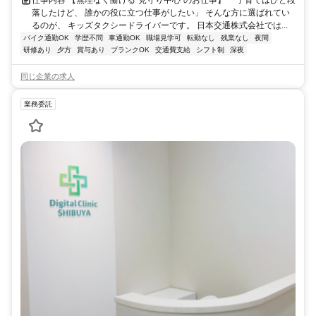
仕事内容 【無理なく働ける“見守り中心”のお仕事】 「子育てはひと段
落したけど、 誰かの役に立つ仕事がしたい」 そんな方に選ばれてい
るのが、 キッズタクシードライバーです。 日本交通株式会社では...
バイク通勤OK
学歴不問
車通勤OK
職場見学可
転勤なし
残業なし
夜間
研修あり
夕方
賞与あり
ブランクOK
交通費支給
シフト制
深夜
同じ企業の求人
業務委託