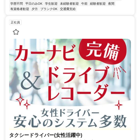
学歴不問
平日のみOK
学生歓迎
未経験者歓迎
午前
経験者歓迎
夜間
有資格者歓迎
夕方
ブランクOK
交通費支給
正社員
タクシードライバー(女性活躍中)