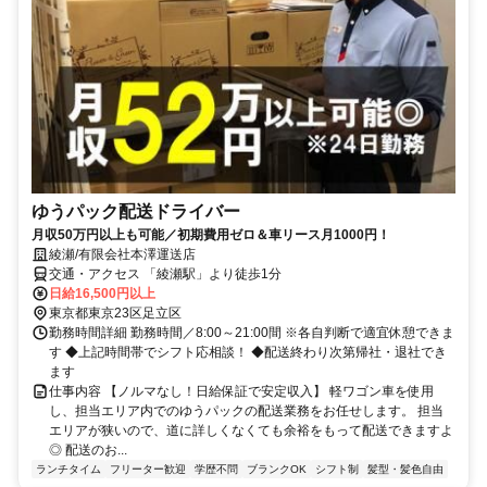
ゆうパック配送ドライバー
月収50万円以上も可能／初期費用ゼロ＆車リース月1000円！
綾瀬/有限会社本澤運送店
交通・アクセス 「綾瀬駅」より徒歩1分
日給16,500円以上
東京都東京23区足立区
勤務時間詳細 勤務時間／8:00～21:00間 ※各自判断で適宜休憩できま
す ◆上記時間帯でシフト応相談！ ◆配送終わり次第帰社・退社でき
ます
仕事内容 【ノルマなし！日給保証で安定収入】 軽ワゴン車を使用
し、担当エリア内でのゆうパックの配送業務をお任せします。 担当
エリアが狭いので、道に詳しくなくても余裕をもって配送できますよ
◎ 配送のお...
ランチタイム
フリーター歓迎
学歴不問
ブランクOK
シフト制
髪型・髪色自由