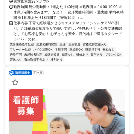
西口徒歩約15分 ※車・バイク・自転車通勤ＯＫ
東京都東京23区足立区
勤務時間 総労働時間：1週あたり40時間 ≪勤務例≫ 14:00-10:00 ※
休憩3時間を含みます。 など！ ・変形労働時間制 ・週実働 平均40時
間 ※1勤務あたり18時間半（実働15.5h＋...
仕事内容 子育て経験活かせる☆エステやフェイシャルケア66%割
引、介護補助金制度ありで働いて嬉しい特典あり！ ・公共交通機関
としてお客様を安心！ お子さんを安全に目的地まで送るタクシード
ライバーのお...
業界未経験者歓迎
変形労働時間制
主婦・主夫歓迎
資格取得支援あり
フリーター歓迎
バイク通勤OK
学歴不問
車通勤OK
職場見学可
転勤なし
経験不問
未経験者歓迎
経験者歓迎
残業なし
研修あり
賞与あり
ブランクOK
育休あり
資格取得手当あり
社割あり
正社員