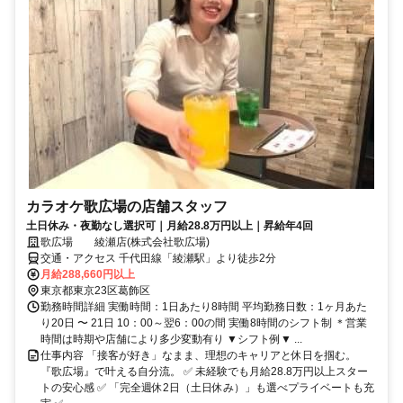
カラオケ歌広場の店舗スタッフ
土日休み・夜勤なし選択可｜月給28.8万円以上｜昇給年4回
歌広場 綾瀬店(株式会社歌広場)
交通・アクセス 千代田線「綾瀬駅」より徒歩2分
月給288,660円以上
東京都東京23区葛飾区
勤務時間詳細 実働時間：1日あたり8時間 平均勤務日数：1ヶ月あた
り20日 〜 21日 10：00～翌6：00の間 実働8時間のシフト制 ＊営業
時間は時期や店舗により多少変動有り ▼シフト例▼ ...
仕事内容 「接客が好き」なまま、理想のキャリアと休日を掴む。
『歌広場』で叶える自分流。 ✅ 未経験でも月給28.8万円以上スター
トの安心感 ✅ 「完全週休2日（土日休み）」も選べプライベートも充