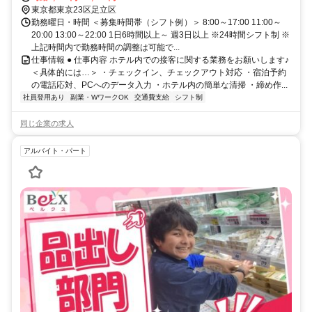
東京都東京23区足立区
勤務曜日・時間 ＜募集時間帯（シフト例）＞ 8:00～17:00 11:00～
20:00 13:00～22:00 1日6時間以上～ 週3日以上 ※24時間シフト制 ※
上記時間内で勤務時間の調整は可能で...
仕事情報 ● 仕事内容 ホテル内での接客に関する業務をお願いします♪
＜具体的には…＞ ・チェックイン、チェックアウト対応 ・宿泊予約
の電話応対、PCへのデータ入力 ・ホテル内の簡単な清掃 ・締め作...
社員登用あり
副業・WワークOK
交通費支給
シフト制
同じ企業の求人
アルバイト・パート