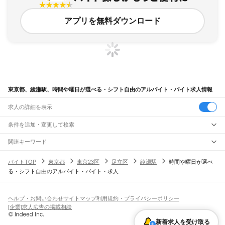
アプリを無料ダウンロード
東京都、綾瀬駅、時間や曜日が選べる・シフト自由のアルバイト・バイト求人情報
求人の詳細を表示
条件を追加・変更して検索
市区町村を追加・変更
関連キーワード
完全在宅ワーク 全国
シール貼り 在宅
現在地周辺
ガチャガチャ
犬カフェ
東京都
駅を追加・変更
バイトTOP
東京都
東京23区
足立区
綾瀬駅
時間や曜日が選べ
東京都
すべて
る・シフト自由のアルバイト・バイト・求人
東京23区
すべて
職種を追加・変更
JR東海道本線(東京～熱海)
千代田区
中央区
港区
新宿区
文京区
台東区
墨田区
江東区
品川区
目黒区
大田区
東京駅
新橋駅
品川駅
飲食・フードサービス
世田谷区
渋谷区
中野区
杉並区
豊島区
北区
荒川区
板橋区
練馬区
足立区
葛飾区
特徴を追加・変更
飲食・フードサービス
江戸川区
すべて
ヘルプ・お問い合わせ
サイトマップ
利用規約・プライバシーポリシー
JR山手線
ホールスタッフ
キッチンスタッフ
皿洗い・洗い場
精肉・鮮魚加工
給食調理
人気
[企業]求人広告の掲載相談
大崎駅
五反田駅
目黒駅
恵比寿駅
渋谷駅
原宿駅
代々木駅
新宿駅
新大久保駅
八王子市
立川市
武蔵野市
三鷹市
青梅市
府中市
昭島市
調布市
町田市
小金井市
雇用形態を追加・変更
パン屋（ベーカリー）
フードカウンター販売員
バー（BAR）・バーテンダー
日払いOK
高校生歓迎
学生歓迎
深夜の仕事
髪型・髪色自由
ひげOK
ネイルOK
高田馬場駅
目白駅
池袋駅
大塚駅
巣鴨駅
駒込駅
田端駅
西日暮里駅
日暮里駅
鶯谷駅
小平市
日野市
東村山市
国分寺市
国立市
福生市
狛江市
東大和市
清瀬市
飲食店補助（開店・閉店準備）
飲食店（店長・マネージャー）
新着求人を受け取る
ピアスOK
アルバイト・パート
履歴書不要
オープニングスタッフ
留学生・外国人活躍中
上野駅
御徒町駅
秋葉原駅
神田駅
東京駅
有楽町駅
新橋駅
浜松町駅
田町駅