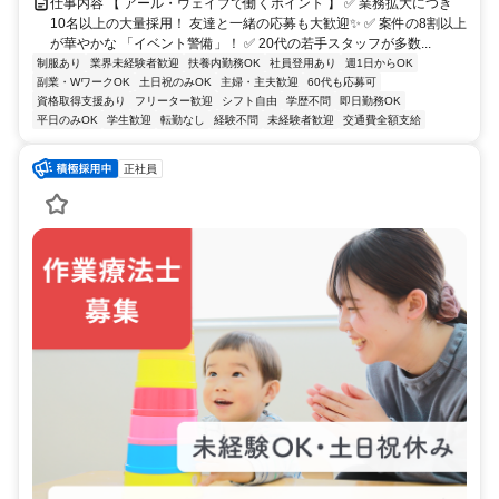
仕事内容 【 アール・ウェイブで働くポイント 】 ✅ 業務拡大につき
10名以上の大量採用！ 友達と一緒の応募も大歓迎✨ ✅ 案件の8割以上
が華やかな 「イベント警備」！ ✅ 20代の若手スタッフが多数...
制服あり
業界未経験者歓迎
扶養内勤務OK
社員登用あり
週1日からOK
副業・WワークOK
土日祝のみOK
主婦・主夫歓迎
60代も応募可
資格取得支援あり
フリーター歓迎
シフト自由
学歴不問
即日勤務OK
平日のみOK
学生歓迎
転勤なし
経験不問
未経験者歓迎
交通費全額支給
正社員