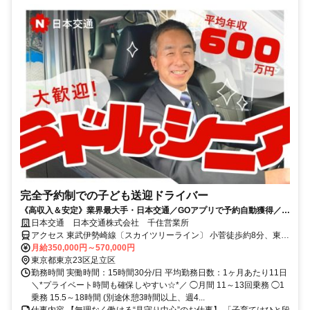
完全予約制での子ども送迎ドライバー
《高収入＆安定》業界最大手・日本交通／GOアプリで予約自動獲得／月
収50万円以上可能・給与保証／土日休みOK・未経験歓迎
日本交通 日本交通株式会社 千住営業所
アクセス 東武伊勢崎線〔スカイツリーライン〕 小菅徒歩約8分、東武
伊勢崎線〔スカイツリーライン〕 五反野徒歩約9分、東京メトロ千代
月給350,000円～570,000円
田線 綾瀬西口徒歩約16分
東京都東京23区足立区
勤務時間 実働時間：15時間30分/日 平均勤務日数：1ヶ月あたり11日
＼*プライベート時間も確保しやすい☆*／ ◯月間 11～13回乗務 ◯1
乗務 15.5～18時間 (別途休憩3時間以上、週4...