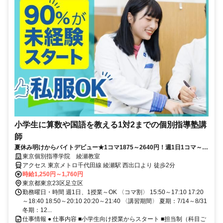
小学生に算数や国語を教える1対2までの個別指導塾講
師
夏休み明けからバイトデビュー★1コマ1875～2640円！週1日1コマ～私
服でok◎
東京個別指導学院 綾瀬教室
アクセス 東京メトロ千代田線 綾瀬駅 西出口より 徒歩2分
時給1,250円～1,760円
東京都東京23区足立区
勤務曜日・時間 週1日、1授業～OK 〈コマ割〉 15:50～17:10 17:20
～18:40 18:50～20:10 20:20～21:40 〈講習期間〉 夏期：7/14～8/31
冬期：12...
仕事情報 ● 仕事内容 ■小学生向け授業からスタート ■担当制（科目ご