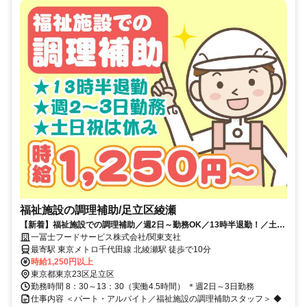
福祉施設の調理補助/足立区綾瀬
【新着】福祉施設での調理補助／週2日～勤務OK／13時半退勤！／土日
祝休み／自転車､バイク通勤可能
一冨士フードサービス株式会社/関東支社
最寄駅 東京メトロ千代田線 北綾瀬駅 徒歩で10分
時給1,250円以上
東京都東京23区足立区
勤務時間 8：30～13：30（実働4.5時間） ＊週2日～3日勤務
仕事内容 ＜パート・アルバイト／福祉施設の調理補助スタッフ＞ ◆