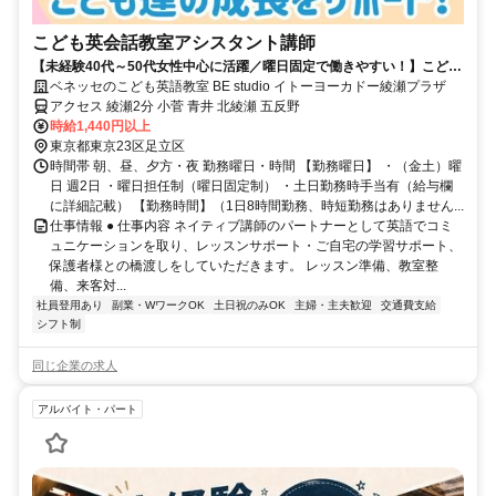
こども英会話教室アシスタント講師
【未経験40代～50代女性中心に活躍／曜日固定で働きやすい！】こども
英会話教室アシスタント講師
ベネッセのこども英語教室 BE studio イトーヨーカドー綾瀬プラザ
アクセス 綾瀬2分 小菅 青井 北綾瀬 五反野
時給1,440円以上
東京都東京23区足立区
時間帯 朝、昼、夕方・夜 勤務曜日・時間 【勤務曜日】 ・（金土）曜
日 週2日 ・曜日担任制（曜日固定制） ・土日勤務時手当有（給与欄
に詳細記載） 【勤務時間】（1日8時間勤務、時短勤務はありません...
仕事情報 ● 仕事内容 ネイティブ講師のパートナーとして英語でコミ
ュニケーションを取り、レッスンサポート・ご自宅の学習サポート、
保護者様との橋渡しをしていただきます。 レッスン準備、教室整
備、来客対...
社員登用あり
副業・WワークOK
土日祝のみOK
主婦・主夫歓迎
交通費支給
シフト制
同じ企業の求人
アルバイト・パート