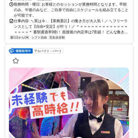
勤務時間・曜日: お客様とのセッションが業務時間となります。早朝
のみ、午後のみなど、ご自身で自由にスケジュールを組み立てること
が可能です。
仕事内容: ＼実は今…【業務委託】の働き方が大人気！／ ＼フリーラ
ンスとして【自由×安定】が叶う！／ ＊＝＝＝＝＝＝＝＝＝＝＝＝＝
＝＝＝＝＊ 書類通過率9割！ 面接後の内定率は7割超！ どんな働き...
週1日からOK
シフト自由
完全歩合制
アルバイト・パート