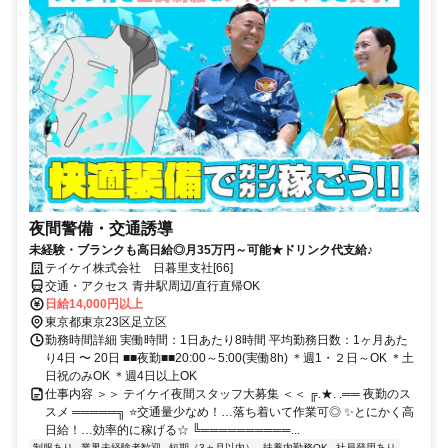
夜間警備・交通誘導
未経験・ブランクも高日給◎月35万円～可能★ドリンク代支給♪
テイケイ株式会社 日暮里支社[66]
交通・アクセス 青井駅周辺/直行直帰OK
日給14,000円以上
東京都東京23区足立区
勤務時間詳細 実働時間：1日あたり8時間 平均勤務日数：1ヶ月あた
り4日 〜 20日 ■■夜勤■■20:00～5:00(実働8h) ＊週1・２日～OK ＊土
日祝のみOK ＊週4日以上OK
仕事内容 ＞＞ テイケイ夜間スタッフ大募集 ＜＜ ╔.★. .══ 夜勤のス
スメ ═════╗ ⭐交通量少なめ！…落ち着いて作業可◎ ✨とにかく高
日給！…効率的に稼げる☆ ╚══════════...
制服あり
業界未経験者歓迎
短期（3ヵ月以内）
扶養内勤務OK
社員登用あり