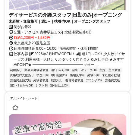
デイサービスの介護スタッフ|日勤のみ|オープニング
未経験・無資格可｜週1～｜扶養内OK｜オープニングスタッフ
笑がお青和
交通・アクセス 青井駅徒歩5分 北綾瀬駅徒歩8分
時給1,230円～1,580円
東京都東京23区足立区
勤務時間詳細 9:00～16:00（実働6時間・休憩1時間）
仕事内容 ||◤2026年8月NEW OPEN！◢|| 週1日～OK！少人数デイサ
ービス 利用者様一人ひとりとゆっくり向き合えるお仕事◎ ★おすす
めPOINT★ ━━━━━━━━━━━━━━ ✅オー...
制服あり
業界未経験者歓迎
週1日からOK
副業・WワークOK
主婦・主夫歓迎
資格取得支援あり
学歴不問
即日勤務OK
職場見学可
経験不問
未経験者歓迎
交通費全額支給
経験者歓迎
残業なし
有資格者歓迎
ブランクOK
交通費支給
週2・3日からOK
シフト制
週4日以上OK
アルバイト・パート