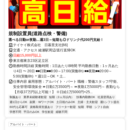
規制設置員(道路点検・警備)
選べる日勤or夜勤…週3日～短期も◎ドリンク代200円支給！
テイケイ株式会社 日暮里支社[66]
交通・アクセス 綾瀬駅周辺/直行直帰OK
日給15,000円以上
東京都東京23区足立区
勤務時間詳細 実働時間：1日あたり8時間 平均勤務日数：1ヶ月あた
り4日 〜 20日 ■■日勤■■8:00～17:00(実働8h) ■■夜勤■■20:00～
5:00(実働8h) ＊週1日～OK ＊土...
仕事内容 雇用形態：アルバイト・パート 職種：警備スタッフ/守衛、
安全管理/環境保全 ⏩日勤1万3500円～ ⏩夜勤1万5000円～ 夜勤なら
【月収37万円以上可能！】 ※日給1万5000円×25...
制服あり
業界未経験者歓迎
短期（3ヵ月以内）
扶養内勤務OK
社員登用あり
週1日からOK
副業・WワークOK
土日祝のみOK
主婦・主夫歓迎
週1シフト提出
60代も応募可
資格取得支援あり
フリーター歓迎
短期
早朝
シフト自由
学歴不問
平日のみOK
学生歓迎
経験不問
アルバイト・パート