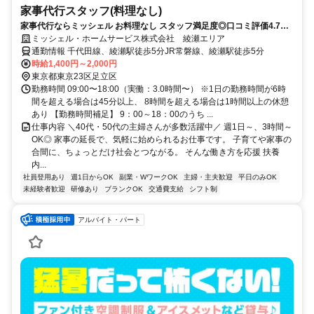
家事代行スタッフ(料理なし)
家事代行ならミッシェル お料理なし スタッフ満足度◎口コミ評価4.7以
上 担当制で無理なく働ける◎週１～OK 最寄り駅で面接可能 勤務開始時
ミッシェル・ホームサービス株式会社 綾瀬エリア
期相談可
通勤情報 千代田線、綾瀬駅徒歩5分JR常磐線、綾瀬駅徒歩5分
時給1,400円～2,000円
東京都東京23区足立区
勤務時間 09:00〜18:00（実働：3.0時間〜） ※1日の勤務時間が6時
間を超える場合は45分以上、 8時間を超える場合は1時間以上の休憩
あり 【勤務時間補足】 9：00～18：00のうち ...
仕事内容 ＼40代・50代の主婦さんが多数活躍中／ 週1日～、3時間～
OK◎ 家事の延長で、気軽に始められるお仕事です。 子育てや家事の
合間に、ちょっとだけ社会とつながる。 そんな働き方を応援 扶養
内...
社員登用あり
週1日からOK
副業・WワークOK
主婦・主夫歓迎
平日のみOK
未経験者歓迎
研修あり
ブランクOK
交通費支給
シフト制
アルバイト・パート