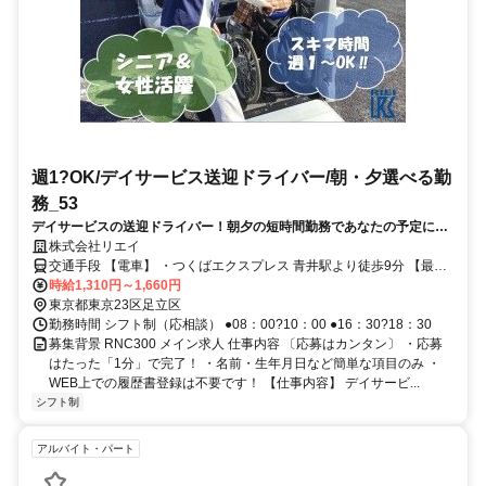
週1?OK/デイサービス送迎ドライバー/朝・夕選べる勤
務_53
デイサービスの送迎ドライバー！朝夕の短時間勤務であなたの予定に合
わせて働けます。
株式会社リエイ
交通手段 【電車】 ・つくばエクスプレス 青井駅より徒歩9分 【最寄
り駅】 ・つくばエクスプレス「青井駅」
時給1,310円～1,660円
東京都東京23区足立区
勤務時間 シフト制（応相談） ●08：00?10：00 ●16：30?18：30
募集背景 RNC300 メイン求人 仕事内容 〔応募はカンタン〕 ・応募
はたった「1分」で完了！ ・名前・生年月日など簡単な項目のみ ・
WEB上での履歴書登録は不要です！ 【仕事内容】 デイサービ...
シフト制
アルバイト・パート