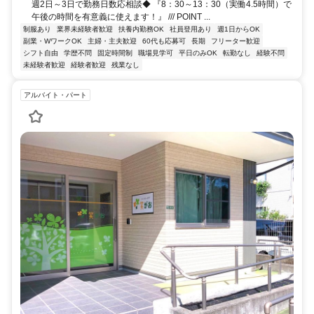
週2日～3日で勤務日数応相談◆ 『8：30～13：30（実働4.5時間）で
午後の時間を有意義に使えます！』 /// POINT ...
制服あり
業界未経験者歓迎
扶養内勤務OK
社員登用あり
週1日からOK
副業・WワークOK
主婦・主夫歓迎
60代も応募可
長期
フリーター歓迎
シフト自由
学歴不問
固定時間制
職場見学可
平日のみOK
転勤なし
経験不問
未経験者歓迎
経験者歓迎
残業なし
アルバイト・パート