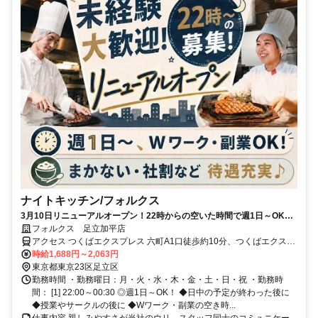
ナイトキッチン/フォルクス
3月10日リニューアルオープン！22時からの空いた時間で週1日～OK！
Wワーク・副業OK！未経験＆初バイトも大歓迎！まかない＆割引券(グ
フォルクス 足立加平店
ループ全店で利用OK)など嬉しい待遇あり♪飲食店のキッチンのお仕事。
アクセス つくばエクスプレス 六町A1口徒歩約10分、つくばエクスプ
レス 青井A2口徒歩約10分、東京メトロ千代田線 北綾瀬1番口徒歩約
時給1,688円～2,063円
17分 六町駅から徒歩10分、青井駅から徒歩10分
東京都東京23区足立区
勤務時間 ・勤務曜日：月・火・水・木・金・土・日・祝 ・勤務時
間： [1] 22:00～00:30 ◎週1日～OK！ ◆日中の予定が終わった後に
◆授業やサークルの後に ◆Wワーク・副業の空き時...