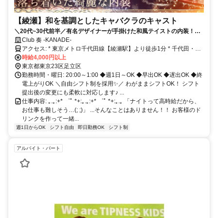
【綾瀬】和を基調としたキャバクラのキャスト
＼20代~30代前半／有名デザイナーが手掛けた和風テイストの内装！駅
チカのキャバクラでナイトワークデビューしませんか？
Club 奏 -KANADE-
アクセス: * 東京メトロ千代田線【綾瀬駅】より徒歩1分 * 千代田・常
磐各駅停車【綾瀬駅】より徒歩1分 * 東武伊勢崎・大師線【小菅駅】
時給4,000円以上
より徒歩16分
東京都東京23区足立区
勤務時間・曜日: 20:00～1:00 ◆週1日～OK ◆早出OK ◆遅出OK ◆終
電上がりOK ＼自由シフト制を採用✨／ わがままシフトOK！ シフト
提出後の変更にも柔軟に対応します♪ ...
仕事内容: ｡.｡:+* ゜ﾟ *+:｡.｡:+* ゜ﾟ *+:｡.｡ 「ナイトって高時給だから、
お仕事も難しそう…(; ;)」 ...そんなことはありません！！ お客様のド
リンクを作って一緒...
週1日からOK
シフト自由
即日勤務OK
シフト制
アルバイト・パート