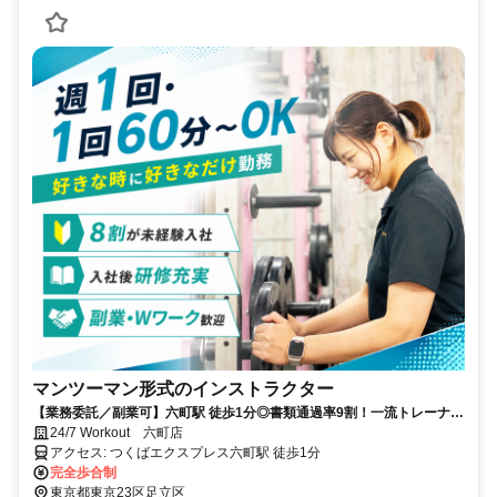
マンツーマン形式のインストラクター
【業務委託／副業可】六町駅 徒歩1分◎書類通過率9割！一流トレーナー
による『最大2ヶ月間の無料研修』でゼロからプロに！
24/7 Workout 六町店
アクセス: つくばエクスプレス六町駅 徒歩1分
完全歩合制
東京都東京23区足立区