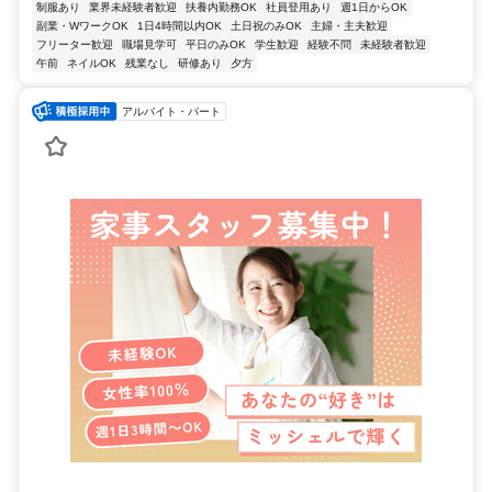
制服あり
業界未経験者歓迎
扶養内勤務OK
社員登用あり
週1日からOK
副業・WワークOK
1日4時間以内OK
土日祝のみOK
主婦・主夫歓迎
フリーター歓迎
職場見学可
平日のみOK
学生歓迎
経験不問
未経験者歓迎
午前
ネイルOK
残業なし
研修あり
夕方
アルバイト・パート