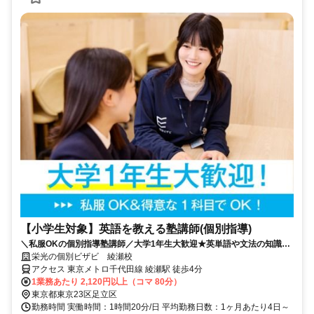
【小学生対象】英語を教える塾講師(個別指導)
＼私服OKの個別指導塾講師／大学1年生大歓迎★英単語や文法の知識を
活かそう♪教えることが好きな方歓迎！
栄光の個別ビザビ 綾瀬校
アクセス 東京メトロ千代田線 綾瀬駅 徒歩4分
1業務あたり 2,120円以上（コマ 80分）
東京都東京23区足立区
勤務時間 実働時間：1時間20分/日 平均勤務日数：1ヶ月あたり4日～