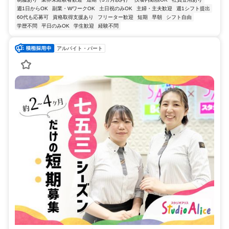
週1日からOK
副業・WワークOK
土日祝のみOK
主婦・主夫歓迎
週1シフト提出
60代も応募可
資格取得支援あり
フリーター歓迎
短期
早朝
シフト自由
学歴不問
平日のみOK
学生歓迎
経験不問
アルバイト・パート