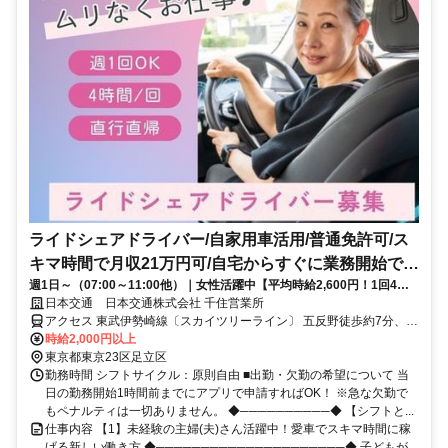
ライドシェアドライバー/自家用車活用/普通免許可/ス
キマ時間で月収21万円可/自宅からすぐに業務開始でき
週1日～（07:00～11:00他）｜女性活躍中【平均時給2,600円！1回4時
る
間・愛車で直行直帰】ライドシェアのドライバー◎週1回・4時間でOK
日本交通 日本交通株式会社 千住営業所
なのでスキマ時間に！当日の急なシフト変更も調整OK！
アクセス 東武伊勢崎線〔スカイツリーライン〕 五反野徒歩約7分、東
武伊勢崎線〔スカイツリーライン〕 小菅徒歩約9分、東京メトロ千代
時給2,000円以上
田線 綾瀬西口徒歩約15分
東京都東京23区足立区
勤務時間 シフトサイクル：原則自由 ■出勤・欠勤の希望について 当
日の勤務開始1時間前までにアプリで申請すればOK！ ※急な欠勤で
もペナルティは一切ありません。 ◆──────────◆ 【シフトと...
仕事内容 【1】未経験の主婦(夫)さん活躍中！愛車でスキマ時間に稼
げる新しい働き方 ◆─────────────────────◆ 子どもが