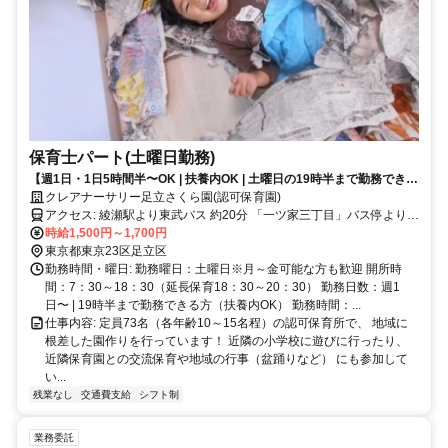
保育士パート(土曜日勤務)
【週1日・1日5時間半〜OK | 扶養内OK | 土曜日の19時半まで勤務できる
方】少人数制認可保育園✅持ち帰り残業ゼロ✅
クレアナーサリー足立さくら園(認可保育園)
アクセス: 綾瀬駅より東武バス 約20分 「一ツ家三丁目」バス停より徒
歩2分 つくばエクスプレス六町駅より徒歩16分 または駅から東武バ
時給1,500円～1,700円
スにて約15分 他にも…「五反野駅」「西新井駅」 「竹ノ塚駅」「青
東京都東京23区足立区
井駅」等から 徒歩、自転車通勤が可能！
勤務時間・曜日: 勤務曜日：土曜日※月～金可能な方も歓迎 開所時
間：7：30～18：30（延長保育18：30～20：30） 勤務日数：週1
日〜 | 19時半まで勤務できる方（扶養内OK） 勤務時間：...
仕事内容: 定員73名（各年齢10～15名程）の認可保育所で、 地域に
根差した園作りを行っています！ 近隣の小学校に遊びに行ったり、
近隣保育園との交流保育や地域の行事（盆踊りなど） にも参加して
い...
残業なし
交通費支給
シフト制
業務委託