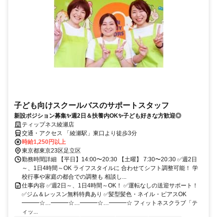
子ども向けスクールバスのサポートスタッフ
新設ポジション募集✨週2日＆扶養内OK✨子ども好きな方歓迎◎
ティップネス綾瀬店
交通・アクセス 「綾瀬駅」東口より徒歩3分
時給1,250円以上
東京都東京23区足立区
勤務時間詳細 【平日】14:00〜20:30 【土曜】 7:30〜20:30 ✅週2日
～、1日4時間～OK ライフスタイルに 合わせてシフト調整可能！ 学
校行事や家庭の都合での調整も 相談し...
仕事内容 ✅週2日～、1日4時間～OK！ ✅運転なしの送迎サポート！
✅ジム＆レッスン無料特典あり ✅髪型髪色・ネイル・ピアスOK
━━━☆…━━━☆…━━━☆…━━━☆ フィットネスクラブ「テ
ィッ...