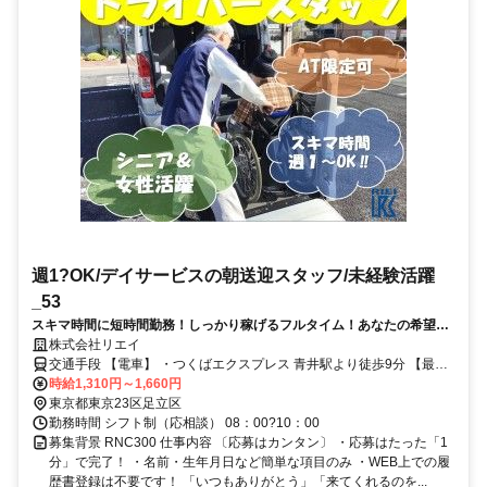
週1?OK/デイサービスの朝送迎スタッフ/未経験活躍
_53
スキマ時間に短時間勤務！しっかり稼げるフルタイム！あなたの希望の
働き方で、育児や介護などで忙しい方も働けます！
株式会社リエイ
交通手段 【電車】 ・つくばエクスプレス 青井駅より徒歩9分 【最寄
り駅】 ・つくばエクスプレス「青井駅」
時給1,310円～1,660円
東京都東京23区足立区
勤務時間 シフト制（応相談） 08：00?10：00
募集背景 RNC300 仕事内容 〔応募はカンタン〕 ・応募はたった「1
分」で完了！ ・名前・生年月日など簡単な項目のみ ・WEB上での履
歴書登録は不要です！ 「いつもありがとう」「来てくれるのを...