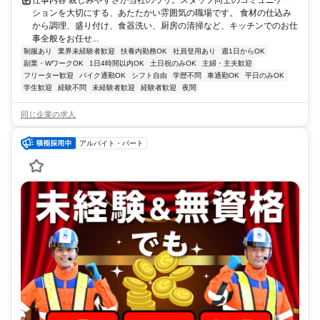
仕事内容 親しみやすさが当社のウリ。スタッフ同士のコミュニケー
ションを大切にする、あたたかい雰囲気の職場です。 食材の仕込み
から調理、盛り付け、食器洗い、厨房の清掃など、キッチンでのお仕
事全般をお任せ...
制服あり
業界未経験者歓迎
扶養内勤務OK
社員登用あり
週1日からOK
副業・WワークOK
1日4時間以内OK
土日祝のみOK
主婦・主夫歓迎
フリーター歓迎
バイク通勤OK
シフト自由
学歴不問
車通勤OK
平日のみOK
学生歓迎
経験不問
未経験者歓迎
経験者歓迎
夜間
同じ企業の求人
アルバイト・パート