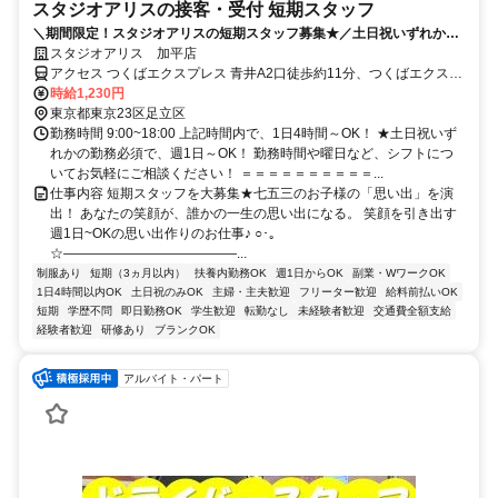
スタジオアリスの接客・受付 短期スタッフ
＼期間限定！スタジオアリスの短期スタッフ募集★／土日祝いずれかの
勤務必須で週1日、1日4h～OK！
スタジオアリス 加平店
アクセス つくばエクスプレス 青井A2口徒歩約11分、つくばエクスプ
レス 六町A1口徒歩約11分、東京メトロ千代田線 北綾瀬1番口徒歩約
時給1,230円
18分 つくばエクスプレス 青井駅より徒歩9分 ※環状7号線西加平交差
東京都東京23区足立区
点そば
勤務時間 9:00~18:00 上記時間内で、1日4時間～OK！ ★土日祝いず
れかの勤務必須で、週1日～OK！ 勤務時間や曜日など、シフトにつ
いてお気軽にご相談ください！ ＝＝＝＝＝＝＝＝＝＝...
仕事内容 短期スタッフを大募集★七五三のお子様の「思い出」を演
出！ あなたの笑顔が、誰かの一生の思い出になる。 笑顔を引き出す
週1日~OKの思い出作りのお仕事♪ ○･｡
☆―――――――――――――...
制服あり
短期（3ヵ月以内）
扶養内勤務OK
週1日からOK
副業・WワークOK
1日4時間以内OK
土日祝のみOK
主婦・主夫歓迎
フリーター歓迎
給料前払いOK
短期
学歴不問
即日勤務OK
学生歓迎
転勤なし
未経験者歓迎
交通費全額支給
経験者歓迎
研修あり
ブランクOK
アルバイト・パート