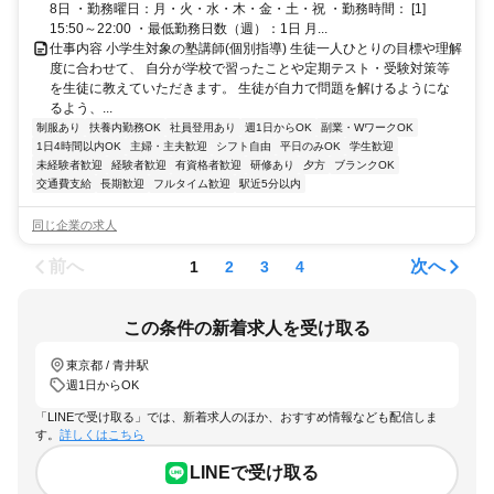
8日 ・勤務曜日：月・火・水・木・金・土・祝 ・勤務時間： [1]
15:50～22:00 ・最低勤務日数（週）：1日 月...
仕事内容 小学生対象の塾講師(個別指導) 生徒一人ひとりの目標や理解
度に合わせて、 自分が学校で習ったことや定期テスト・受験対策等
を生徒に教えていただきます。 生徒が自力で問題を解けるようにな
るよう、...
制服あり
扶養内勤務OK
社員登用あり
週1日からOK
副業・WワークOK
1日4時間以内OK
主婦・主夫歓迎
シフト自由
平日のみOK
学生歓迎
未経験者歓迎
経験者歓迎
有資格者歓迎
研修あり
夕方
ブランクOK
交通費支給
長期歓迎
フルタイム歓迎
駅近5分以内
同じ企業の求人
前へ
次へ
1
2
3
4
この条件の新着求人を受け取る
東京都 / 青井駅
週1日からOK
「LINEで受け取る」では、新着求人のほか、おすすめ情報なども配信しま
す。
詳しくはこちら
LINEで受け取る