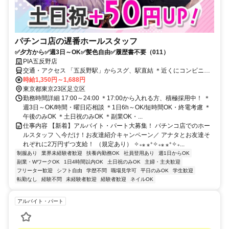
パチンコ店の遅番ホールスタッフ
✅夕方から✅週3日～OK✅髪色自由✅履歴書不要（011）
PIA五反野店
交通・アクセス 「五反野駅」からスグ、駅直結 ＊近くにコンビニ・
カフェ・飲食店など多数
時給1,350円～1,688円
東京都東京23区足立区
勤務時間詳細 17:00～24:00 ＊17:00から入れる方、積極採用中！ ＊
週3日～OK/時間・曜日応相談 ＊1日6h～OK/短時間OK・終電考慮 ＊
午後のみOK ＊土日祝のみOK ＊副業OK・...
仕事内容 【新着】アルバイト・パート大募集！ パチンコ店でのホー
ルスタッフ ＼今だけ！お友達紹介キャンペーン／ アナタとお友達そ
れぞれに2万円ずつ支給！ （規定あり） ✧₊⁎ ⁎⁺✧₊⁎ ⁎⁺✧₊...
制服あり
業界未経験者歓迎
扶養内勤務OK
社員登用あり
週1日からOK
副業・WワークOK
1日4時間以内OK
土日祝のみOK
主婦・主夫歓迎
フリーター歓迎
シフト自由
学歴不問
職場見学可
平日のみOK
学生歓迎
転勤なし
経験不問
未経験者歓迎
経験者歓迎
ネイルOK
アルバイト・パート