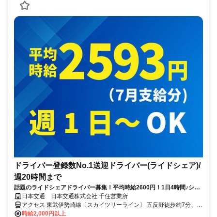
ドライバー登録数No.1送迎ドライバー(ライドシェア)/
週20時間まで
話題のライドシェアドライバー募集！平均時給2600円！1日4時間♪シフ
トはアプリで申請！平日のみ可
日本交通 日本交通株式会社 千住営業所
アクセス 東武伊勢崎線〔スカイツリーライン〕 五反野徒歩約7分、東
武伊勢崎線〔スカイツリーライン〕 小菅徒歩約9分、東京メトロ千代
時給2,000円以上