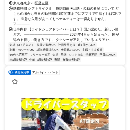
田線 綾瀬西口徒歩約15分
東京都東京23区足立区
勤務時間 シフトサイクル：原則自由 ■出勤・欠勤の希望について ど
ちらの場合も当日の勤務開始1時間前までにアプリで申請すればOKで
す。 ※急な欠勤があってもペナルティーは一切ありません。
▽─────...
仕事内容 【ライドシェアドライバーとは？】国が認めた、新しい働
き方。 ───────────────── 2024年4月から始まった、 国が
認める新しい働き方です。 タクシーが不足している エリアや...
短期（3ヵ月以内）
扶養内勤務OK
社員登用あり
週1日からOK
副業・WワークOK
1日4時間以内OK
土日祝のみOK
主婦・主夫歓迎
60代も応募可
フリーター歓迎
短期
早朝
シフト自由
学歴不問
平日のみOK
未経験者歓迎
午前
経験者歓迎
夜間
有資格者歓迎
アルバイト・パート