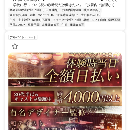
学校に行っている間の数時間だけ働きたい」 「扶養内で無理なく...
業界未経験者歓迎
短期（3ヵ月以内）
扶養内勤務OK
社員登用あり
週1日からOK
副業・WワークOK
1日4時間以内OK
土日祝のみOK
主婦・主夫歓迎
60代も応募可
フリーター歓迎
短期
早朝
シフト自由
学歴不問
平日のみOK
経験不問
未経験者歓迎
午前
経験者歓迎
アルバイト・パート