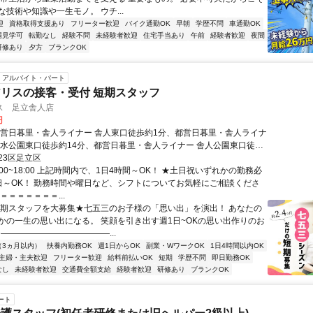
技術や知識や一生モノ。 ウチ...
迎
資格取得支援あり
フリーター歓迎
バイク通勤OK
早朝
学歴不問
車通勤OK
場見学可
転勤なし
経験不問
未経験者歓迎
住宅手当あり
午前
経験者歓迎
夜間
研修あり
夕方
ブランクOK
アルバイト・パート
リスの接客・受付 短期スタッフ
ス 足立舎人店
円
都営日暮里・舎人ライナー 舎人東口徒歩約1分、都営日暮里・舎人ライナ
親水公園東口徒歩約14分、都営日暮里・舎人ライナー 舎人公園東口徒歩
日暮里・舎人ライナー 舎人駅より徒歩1分
23区足立区
:00~18:00 上記時間内で、1日4時間～OK！ ★土日祝いずれかの勤務必
日～OK！ 勤務時間や曜日など、シフトについてお気軽にご相談くださ
＝＝＝＝＝＝＝...
短期スタッフを大募集★七五三のお子様の「思い出」を演出！ あなたの
かの一生の思い出になる。 笑顔を引き出す週1日~OKの思い出作りのお
｡☆―――――――――――――...
（3ヵ月以内）
扶養内勤務OK
週1日からOK
副業・WワークOK
1日4時間以内OK
主婦・主夫歓迎
フリーター歓迎
給料前払いOK
短期
学歴不問
即日勤務OK
なし
未経験者歓迎
交通費全額支給
経験者歓迎
研修あり
ブランクOK
ート