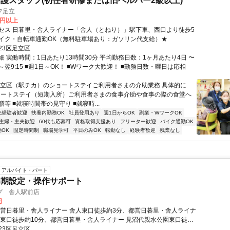
護スタッフ(初任者研修または旧ヘルパー2級以上)
フ足立
0円以上
セス 日暮里・舎人ライナー「舎人（とねり）」駅下車、西口より徒歩5
イク・自転車通勤OK（無料駐車場あり：ガソリン代支給）★
23区足立区
細 実働時間：1日あたり13時間30分 平均勤務日数：1ヶ月あたり4日 〜
:45～翌9:15 ■週1日～OK！ ■Wワーク大歓迎！ ■勤務日数・曜日は応相
足立区（駅チカ）のショートステイご利用者さまの介助業務 具体的に
■ショートステイ（短期入所）ご利用者さまの食事介助や食事の際の食堂へ
等 ■就寝時間帯の見守り ■就寝時...
未経験者歓迎
扶養内勤務OK
社員登用あり
週1日からOK
副業・WワークOK
主婦・主夫歓迎
60代も応募可
資格取得支援あり
フリーター歓迎
バイク通勤OK
OK
固定時間制
職場見学可
平日のみOK
転勤なし
経験者歓迎
残業なし
アルバイト・パート
初期設定・操作サポート
プ 舎人駅前店
円
都営日暮里・舎人ライナー 舎人東口徒歩約3分、都営日暮里・舎人ライナ
園東口徒歩約10分、都営日暮里・舎人ライナー 見沼代親水公園東口徒歩
23区足立区