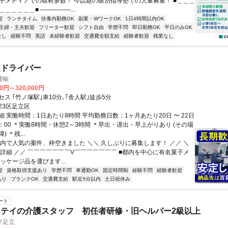
や大手メディアでの取材多数！ 今話題の個別指導塾での大量募集！ ■＿＿＿
＿＿＿＿＿■ ―――――...
迎
ランチタイム
扶養内勤務OK
副業・WワークOK
1日4時間以内OK
主婦・主夫歓迎
フリーター歓迎
シフト自由
学歴不問
即日勤務OK
平日のみOK
なし
経験不問
英語
未経験者歓迎
交通費全額支給
経験者歓迎
残業なし
送ドライバー
運輸
00円～320,000円
ス ｢竹ノ塚駅｣車10分､｢舎人駅｣徒歩5分
23区足立区
 実働時間：1日あたり8時間 平均勤務日数：1ヶ月あたり20日 〜 22日
5：00 ＊実働8時間・休憩2～3時間 ＊早出・遅出・早上がりあり (その場
 ＊残...
社内で人気の案件、枠空きました ＼＼ 久しぶりに募集します！ ／／ ＼
容詳細 ／／ ￣￣￣￣￣￣￣V￣￣￣￣￣￣￣ ■都内を中心に有名菓子メ
ッケージ品を運びます...
迎
資格取得支援あり
学歴不問
車通勤OK
固定時間制
経験不問
経験者歓迎
あり
ブランクOK
交通費支給
駅近5分以内
土日祝休み
ート
テイの介護スタッフ 初任者研修・旧ヘルパー2級以上
フ足立