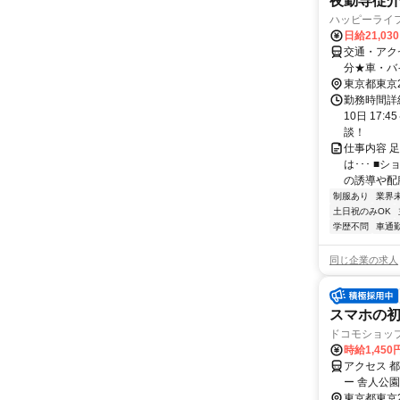
夜勤専従介
ハッピーライ
日給21,03
交通・アク
分★車・バ
東京都東京
勤務時間詳
10日 17
談！
仕事内容 
は･･･ 
の誘導や配膳
制服あり
業界
土日祝のみOK
学歴不問
車通勤
同じ企業の求人
スマホの
ドコモショッ
時給1,450
アクセス 
ー 舎人公
約17分
東京都東京