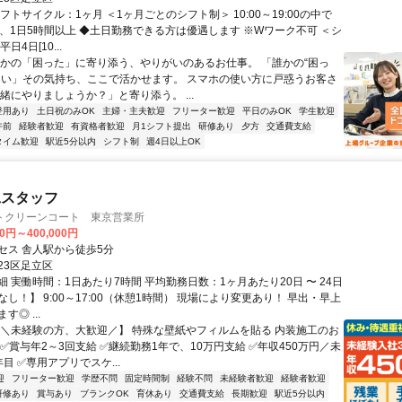
フトサイクル：1ヶ月 ＜1ヶ月ごとのシフト制＞ 10:00～19:00の中で
日、1日5時間以上 ◆土日勤務できる方は優遇します ※Wワーク不可 ＜シ
日4日[10...
誰かの「困った」に寄り添う、やりがいのあるお仕事。 「誰かの“困っ
たい」その気持ち、ここで活かせます。 スマホの使い方に戸惑うお客さ
緒にやりましょうか？」と寄り添う。 ...
登用あり
土日祝のみOK
主婦・主夫歓迎
フリーター歓迎
平日のみOK
学生歓迎
午前
経験者歓迎
有資格者歓迎
月1シフト提出
研修あり
夕方
交通費支給
タイム歓迎
駅近5分以内
シフト制
週4日以上OK
工スタッフ
トクリーンコート 東京営業所
00円～400,000円
セス 舎人駅から徒歩5分
23区足立区
 実働時間：1日あたり7時間 平均勤務日数：1ヶ月あたり20日 〜 24日
し！】 9:00～17:00（休憩1時間） 現場により変更あり！ 早出・早上
◎ ...
【＼未経験の方、大歓迎／】 特殊な壁紙やフィルムを貼る 内装施工のお
✅賞与年2～3回支給 ✅継続勤務1年で、10万円支給 ✅年収450万円／未
目 ✅専用アプリでスケ...
迎
フリーター歓迎
学歴不問
固定時間制
経験不問
未経験者歓迎
経験者歓迎
研修あり
賞与あり
ブランクOK
育休あり
交通費支給
長期歓迎
駅近5分以内