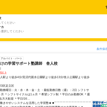
駅
してください
ナカ
を選択してください
条件保
アルバイト・パート
向けの学習サポート塾講師 舎人校
校
0円以上
舎人駅より徒歩4分/見沼代親水公園駅より徒歩13分/舎人公園駅より徒歩
23区足立区
・勤務曜日：火・水・木・金・土 ・最低勤務日数（週）：2日 シフトサ
ヶ月 ＊シフトサイクルは1ヵ月 ＊希望シフト制 ＊平日のみ勤務OK ＊週
大歓迎 ＊平日/16:...
★働きやすいシステムを活用した学習塾★ ■￣￣￣￣￣￣￣￣￣￣￣￣￣