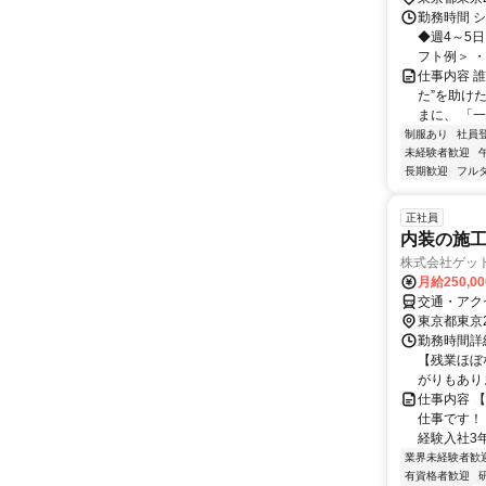
勤務時間 シ
◆週4～5
フト例＞ ・平
仕事内容 
た”を助け
まに、 「一
制服あり
社員
未経験者歓迎
長期歓迎
フル
正社員
内装の施
株式会社ゲッ
月給250,0
交通・アク
東京都東京
勤務時間詳細
【残業ほぼな
がりもあります
仕事内容 
仕事です！ 
経験入社3年
業界未経験者歓
有資格者歓迎