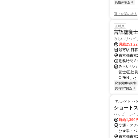
長期休暇あり
同じ企業の求人
正社員
言語聴覚
みらいリハビ
月給251,2
最寄駅 日
東京都東京
勤務時間 8:
みらいリハ
覚士/正社員
OPENした
変形労働時間制
賞与年2回あり
アルバイト・パ
ショートス
ハッピーライ
時給1,39
交通・アク
分★車・バ
東京都東京