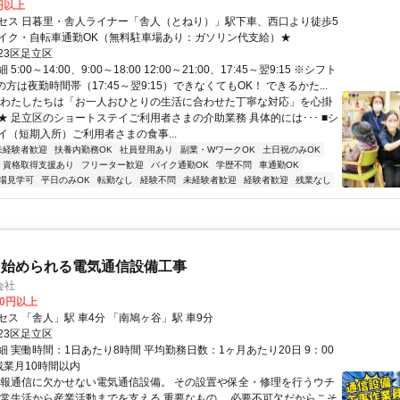
0円以上
セス 日暮里・舎人ライナー「舎人（とねり）」駅下車、西口より徒歩5
イク・自転車通勤OK（無料駐車場あり：ガソリン代支給）★
23区足立区
:00～14:00、9:00～18:00 12:00～21:00、17:45～翌9:15 ※シフト
の方は夜勤時間帯（17:45～翌9:15）できなくてもOK！ できるかた...
★わたしたちは「お一人おひとりの生活に合わせた丁寧な対応」を心掛
★ 足立区のショートステイご利用者さまの介助業務 具体的には･･･ ■シ
イ（短期入所）ご利用者さまの食事...
未経験者歓迎
扶養内勤務OK
社員登用あり
副業・WワークOK
土日祝のみOK
資格取得支援あり
フリーター歓迎
バイク通勤OK
学歴不問
車通勤OK
場見学可
平日のみOK
転勤なし
経験不問
未経験者歓迎
経験者歓迎
残業なし
ら始められる電気通信設備工事
会社
00円以上
ス 「舎人」駅 車4分 「南鳩ヶ谷」駅 車9分
23区足立区
 実働時間：1日あたり8時間 平均勤務日数：1ヶ月あたり20日 9：00
 残業月10時間以内
情報通信に欠かせない電気通信設備。 その設置や保全・修理を行うウチ
日常生活から産業活動までを支える 重要なもの。 必要不可欠だからこそ