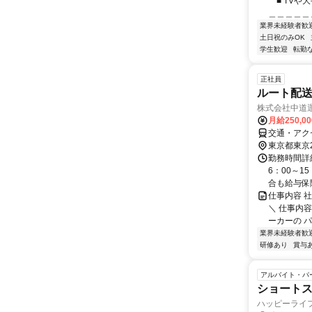
￣■ TV
＿＿＿＿＿＿
業界未経験者歓
土日祝のみOK
学生歓迎
転勤
正社員
ルート配
株式会社中道
月給250,0
交通・アクセ
東京都東京
勤務時間詳細
6：00～1
合も給与保障)
仕事内容 
＼ 仕事内
ーカーの パ
業界未経験者歓
研修あり
賞与
アルバイト・パ
ショートス
ハッピーライ