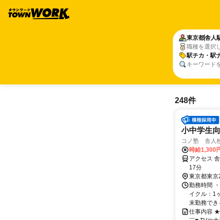
東京都
舎人
職種を選択
駅チカ・駅
キーワード
248件
小中学生
コノ塾 舎人
時給1,30
アクセス 
17分
東京都東京
勤務時間 
イクル：1
末勤務できる方
仕事内容 