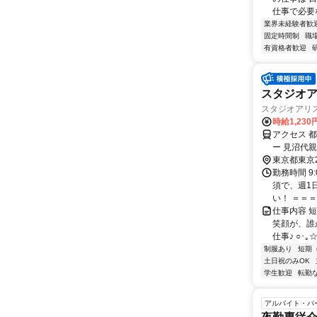
仕事で必要な
業界未経験者歓
固定時間制
職
有資格者歓迎
スタジオア
スタジオアリ
時給1,230
アクセス 
ー 見沼代
約14分 
東京都東京
勤務時間 9
須で、週1
い！ ＝＝＝
仕事内容 
笑顔が、誰
仕事♪ ○･
制服あり
短期
土日祝のみOK
学生歓迎
転勤
アルバイト・パ