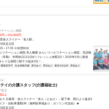
士
リテーション病院
20円～335,900円
暮里舎人ライナー「舎人駅」
23区足立区
55～17:35 ※休憩60分
ビリテーション病院 求人概要 みらいリハビリテーション病院：言語聴
（常勤） 年間休日121日&リフレッシュ休暇3日！2025年5月に新規
キレイな病院☆駅チカ徒歩3分！...
職場見学可
社会保険完備
賞与あり
育休あり
駅近5分以内
昇給あり
ート
テイの介護スタッフ(介護福祉士)
フ足立
0円以上
セス 日暮里・舎人ライナー「舎人（とねり）」駅下車、西口より徒歩5
イク・自転車通勤OK（無料駐車場あり：ガソリン代支給）★
23区足立区