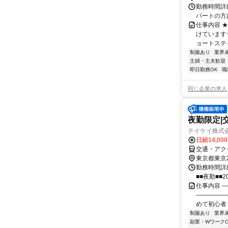
勤務時間詳細 5
パートの方は
仕事内容 
けています
ョートステ
制服あり
業界
主婦・主夫歓迎
即日勤務OK
職
同じ企業の求人
夜勤限定|
テイケイ株式会
日給14,00
交通・アク
東京都東京
勤務時間詳細
■■夜勤■■2
仕事内容 
―――――
めて初心者
制服あり
業界
副業・WワークO