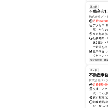
正社員
不動産会社
株式会社グッ
月給250,0
アクセス: 駅の目の前！好アクセス✨ 東武スカイツリーライン伊勢崎線 「五反野
東京都東京
勤務時間・曜
休2日制 
で希望を出し
仕事内容:
ください♪ ＼ 
固定時間制
残
正社員
不動産事務
株式会社OS 
月給250,0
交通・アク
武・つくば
東京都東京
勤務時間詳細
10：00～