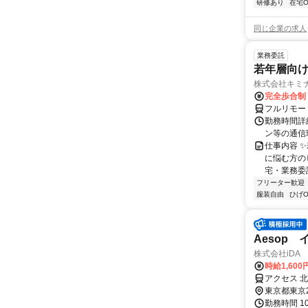
研修あり
在宅O
同じ企業の求人
業務委託
若年層向け
株式会社キミ
完全歩合制
フルリモー
勤務時間詳
ン等の通信環境があ
仕事内容 
に悩む方の
宅・業務委
フリーター歓迎
服装自由
ひげO
Aesop
株式会社iDA
時給1,600
アクセス 
東京都東京
勤務時間 1