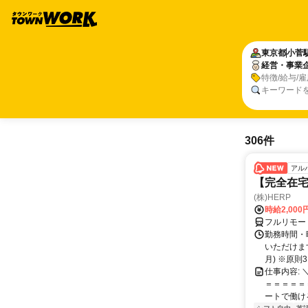
東京都
小菅
経営・事業
特徴/給与/
キーワード
306件
アル
【完全在宅
(株)HERP
時給2,000
フルリモー
勤務時間・曜
いただけます
月) ※原則3ヶ
仕事内容:
＝＝＝＝＝＝
ートで働ける