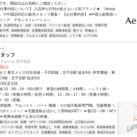
です。開始日はお気軽にご相談ください。
【仕事内容について】 入店待ち行列が絶えない人気ブランド★ 「Aesop
」で中国語対応の販売スタッフ募集！ 【お仕事内容】 ●中国人顧客様へ
リング、デモンストレーション...
迎
社員登用あり
主婦・主夫歓迎
フリーター歓迎
給料前払いOK
学歴不問
験不問
未経験者歓迎
交通費全額支給
経験者歓迎
駅ナカ
研修あり
休あり
長期歓迎
フルタイム歓迎
駅近5分以内
シフト制
ピアスOK
ート
スタッフ
ラテルーム 北千住店
0円以上
セス 東京メトロ日比谷線・千代田線：北千住駅 徒歩5分 JR常磐線・東
EX線：北千住駅 徒歩5分
23区足立区
細 10：00～19：00の間で、希望の時間帯／４時間～ ＜シフト例＞
17：00（実働６時間／休憩１時間） 13：00～17：00（実働４時間）
9：00（実働...
雇用形態：アルバイト・パート 職種：その他不動産専門職、宅建事務 ＼
のポイント✨／ ⏩宅建資格を活かして高時給GET！ ⏩週2日～OK！Wワ
⏩実務未経験でも安心の研修...
週1日からOK
副業・WワークOK
1日4時間以内OK
土日祝のみOK
フリーター歓迎
学歴不問
転勤なし
午前
経験者歓迎
ネイルOK
有資格者歓迎
夕方
オープニングスタッフ
交通費支給
長期歓迎
フルタイム歓迎
駅近5分以内