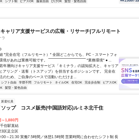
K
シフト制
ピアスOK
服装自由
ひげOK
髪型・髪色自由
キャリア支援サービスの広報・リサーチ|フルリモート
ナラ
ト
細 *完全在宅（フルリモート）* 全国どこからでも、PC・スマートフォ
れば業務可能です。 ‾‾‾‾‾‾‾‾‾‾‾‾‾‾‾‾‾‾‾‾‾‾‾‾‾‾‾‾‾‾ *業務環境* ● ...
✨若年層向けキャリア支援サービス「キミナラ」の認知拡大と、キャリア
ヒアリング・送客（トスアップ）を担当するポジションです。 完全在
託のため、ご自身のペースで活動いただけま...
シフト自由
学歴不問
フルリモート
ネイルOK
在宅OK
完全歩合制
ピアスOK
K
髪型・髪色自由
派遣社員
 イソップ コスメ販売(中国語対応)ルミネ北千住
円～1,880円
北千住駅直結
23区足立区
0:00～21:30 実働7.5時間／休憩1.5時間 営業時間に合わせたシフト制 長