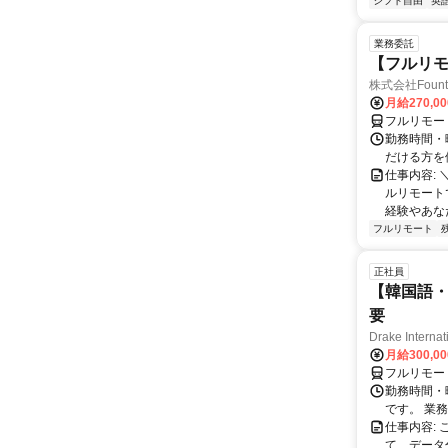
シフト自由
英
業務委託
【フルリモ
株式会社Fount
月給270,0
フルリモー
勤務時間・
だける方を
仕事内容:
ルリモート
経験やあな
フルリモート
正社員
【韓国語・
要
Drake Internat
月給300,0
フルリモー
勤務時間・
です。 業務
仕事内容:
て、データ