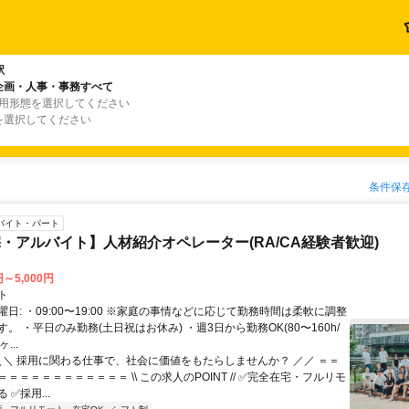
駅
企画・人事・事務すべて
雇用形態を選択してください
を選択してください
条件保
バイト・パート
・アルバイト】人材紹介オペレーター(RA/CA経験者歓迎)
円～5,000円
ト
日: ・09:00〜19:00 ※家庭の事情などに応じて勤務時間は柔軟に調整
。 ・平日のみ勤務(土日祝はお休み) ・週3日から勤務OK(80〜160h/
...
 ＼＼ 採用に関わる仕事で、社会に価値をもたらしませんか？ ／／ ＝＝
＝＝＝＝＝＝＝＝＝＝＝ \\ この求人のPOINT // ✅完全在宅・フルリモ
 ✅採用...