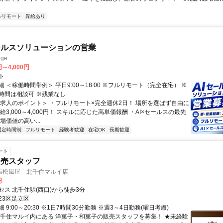
ルリモート
昇給あり
ールスソリューションの営業
ge
円～4,000円
ト
 ＜稼働時間帯例＞ 平日9:00～18:00 ※フルリモート（完全在宅） ※
時間は相談可 ※残業なし
＜求人のポイント＞ ・フルリモート×完全週休2日！ 場所を選ばず自由に
給3,000～4,000円！ スキルに応じた高単価報酬 ・AI×セールスの最先
場価値の高い...
固定時間制
フルリモート
経験者歓迎
在宅OK
長期歓迎
ート
販売スタッフ
張松風屋 北千住マルイ店
円
セス 北千住駅(西口)から徒歩3分
23区足立区
 9:00～20:30 ※1日7時間30分勤務 ※週3～4日勤務(曜日考慮)
北千住マルイ内にある 洋菓子・和菓子の販売スタッフを募集！ ★未経験