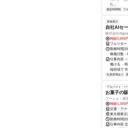
た...
固定時間制
フ
業務委託
自社AIセ
株式会社Algoa
時給3,000
フルリモー
勤務時間詳細
稼働日数・
仕事内容 
働ける ・時
端領域で 市
社員登用あり
アルバイト・パ
お菓子の
フーシェ・尾
時給1,300
交通・アク
東京都東京
勤務時間詳細
仕事内容 