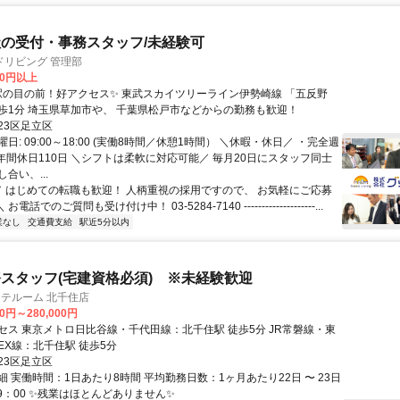
の受付・事務スタッフ/未経験可
ドリビング 管理部
00円以上
駅」から徒歩1分 埼玉県草加市や、 千葉県松戸市などからの勤務も歓迎！
23区足立区
日: 09:00～18:00 (実働8時間／休憩1時間） ＼休暇・休日／ ・完全週
・年間休日110日 ＼シフトは柔軟に対応可能／ 毎月20日にスタッフ同士
合い、...
 ／ はじめての転職も歓迎！ 人柄重視の採用ですので、 お気軽にご応募
お電話でのご質問も受け付け中！ 03-5284-7140 --------------------...
業なし
交通費支給
駅近5分以内
スタッフ(宅建資格必須) ※未経験歓迎
ラテルーム 北千住店
00円～280,000円
セス 東京メトロ日比谷線・千代田線：北千住駅 徒歩5分 JR常磐線・東
EX線：北千住駅 徒歩5分
23区足立区
 実働時間：1日あたり8時間 平均勤務日数：1ヶ月あたり22日 〜 23日
19：00 ✨残業はほとんどありません✨