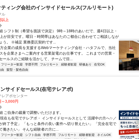
ケティング会社のインサイドセールス(フルリモート)
フル
0円以上
ト
細 シフト制（希望を面談で決定） 9時～18時のあいだで、週4日以上・
以上が目安です。曜日・時間帯はあなたのご都合に合わせてご相談しなが
う。 ※補足 業務委託契約です...
地方企業の成長を支援するWebマーケティング会社・ハタフルで、当社
ビスを企業さまへご案内する営業架電のお仕事です。 これまでの営業・
セールスのご経験を活かして、チームで目...
フリーター歓迎
学歴不問
フルリモート
経験者歓迎
研修あり
在宅OK
自由
髪型・髪色自由
ンサイドセールス(在宅テレアポ)
テレアポセンター
円～3,000円
ト
細 ご自身の裁量で調整いただけます。
＼現在も在宅でテレアポ・ インサイドセールスとして 活躍中の方へ✨／
が終了予定」 「もっと条件の良い案件へ切り替えたい」 「完全在宅で
働きたい」 そんな経験者の方に...
フリーター歓迎
シフト自由
学歴不問
フルリモート
経験者歓迎
ネイルOK