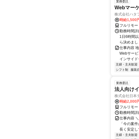
業務委託
Webマー
株式会社ハタ
時給1,50
フルリモー
勤務時間詳
1日6時間
ら決めましょ
仕事内容 
Webサー
インサイド
主婦・主夫歓迎
シフト制
服装
業務委託
法人向けイ
株式会社日本
時給2,000
フルリモー
勤務時間詳
仕事内容 
「今の案件
長く安定して
主婦・主夫歓迎