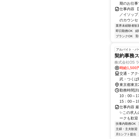
期のお仕事
仕事内容 
／イソップ
のカウンセ
業界未経験者歓
即日勤務OK
経
ブランクOK
育
アルバイト・パ
契約事務
株式会社OS 
時給1,50
交通・アク
武・つくば
東京都東京
勤務時間詳
10：00～
15：00～1
仕事内容 
✨この求人
ークも歓迎 
扶養内勤務OK
主婦・主夫歓迎
月1シフト提出