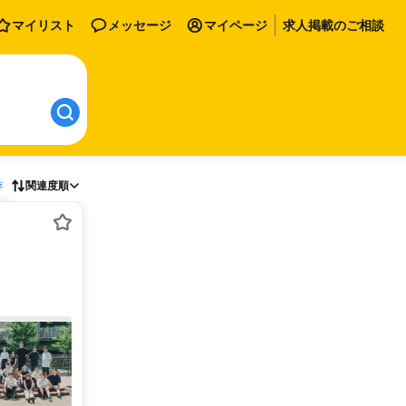
マイリスト
メッセージ
マイページ
求人掲載のご相談
存
関連度順