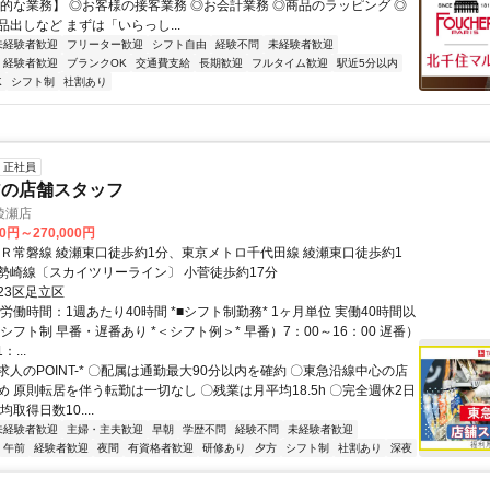
体的な業務】 ◎お客様の接客業務 ◎お会計業務 ◎商品のラッピング ◎
出しなど まずは「いらっし...
未経験者歓迎
フリーター歓迎
シフト自由
経験不問
未経験者歓迎
経験者歓迎
ブランクOK
交通費支給
長期歓迎
フルタイム歓迎
駅近5分以内
K
シフト制
社割あり
正社員
アの店舗スタッフ
綾瀬店
00円～270,000円
ＪＲ常磐線 綾瀬東口徒歩約1分、東京メトロ千代田線 綾瀬東口徒歩約1
勢崎線〔スカイツリーライン〕 小菅徒歩約17分
23区足立区
労働時間：1週あたり40時間 *■シフト制勤務* 1ヶ月単位 実働40時間以
シフト制 早番・遅番あり *＜シフト例＞* 早番）7：00～16：00 遅番）
：...
-求人のPOINT-* 〇配属は通勤最大90分以内を確約 〇東急沿線中心の店
め 原則転居を伴う転勤は一切なし 〇残業は月平均18.5h 〇完全週休2日
取得日数10....
未経験者歓迎
主婦・主夫歓迎
早朝
学歴不問
経験不問
未経験者歓迎
午前
経験者歓迎
夜間
有資格者歓迎
研修あり
夕方
シフト制
社割あり
深夜