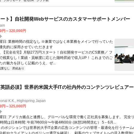
語
フルリモート
在宅OK
シフト制
ート】自社開発Webサービスのカスタマーサポートメンバー
ain
00円～320,000円
ト
曜日: 業務時間の指定なし ※兼業ではなく本業務をメインで行っていた
優先的に採用させていただきます
 ＼ 【完全在宅】月額27万円スタート！自社開発サービスのCS業務／ フ
で残業なし！業績・貢献度に応じた随時昇給で収入UP！ これまでのご
たの魅力を詳しく記載のうえ、ぜ...
残業なし
昇給あり
英語必須】世界的米国大手ITの社内外のコンテンツレビュア
ional K.K., Highspring Japan
00円～325,000円
ト
曜日: アメリカ拠点と連携し、グローバルな環境で働く正社員を募集します。 完全
時間は日本時間: 午前7時00分〜午後4時00分 (休憩1時間含む） 5－6月...
 このポジションでは世界的大手IT企業の広告コンテンツの管理・最適化を行うチー
分析やクライアントのポリシー遵守を確認し、顧客のウェブサイトへの流入数増加