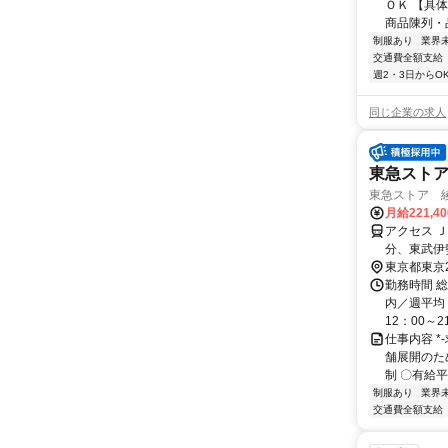
ＯＫ 【具
商品陳列・品
制服あり
業界
交通費全額支給
週2・3日からO
同じ企業の求人
東急スト
東急ストア 
月給221,4
アクセス 
分、東武伊
東京都東京
勤務時間 総
内／週平均 
12：00～21
仕事内容 *
舗展開のた
制 〇有給平均
制服あり
業界
交通費全額支給