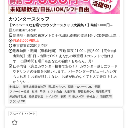
カウンタースタッフ
【マイペースなお店でカウンタースタッフ大募集！】時給3,000円～◆
日払いOK◆女性スタッフ活躍中
GirlsBar Secret
勤務地・最寄駅 東京メトロ千代田線 綾瀬駅 徒歩1分 JR常磐線(上野～
取手) 亀有駅 バス10分 東武伊勢崎線 小菅駅 徒歩18分 各線「綾瀬」駅
時給3,000円以上
から徒歩1分！ JR常磐線と東京メトロ千代田線で上野、新御茶ノ水や
東京都東京23区足立区
大手町、霞が関や赤坂、原宿、代々木などに出やすく、少し歩けば東
勤務時間・期間 【勤務時間】 夜勤 深夜 21:00～(翌)5:00 【完全自由
京、銀座、渋谷などにもアクセス良好♪ 学校帰りや通勤終わりにサッ
出勤制】 週1日～出勤でOK！ あなたの希望通りのシフトで働けま
と寄って稼いで帰れます！
す！ 出勤時間も曜日もあなたの自由♪ もちろん、月1...
仕事内容 《完全カウンター接客で安心！》 カウンター越しにフード
やドリンクの提供をお願いします。 バーテンダーデビューしたい方
も大歓迎！ お酒が詳しくない、お酒が飲めなくても大丈夫◎ もしわ
からない...
制服あり
業界未経験者歓迎
週1日からOK
副業・WワークOK
長期
フリーター歓迎
短期
早朝
シフト自由
大量募集
即日勤務OK
職場見学可
未経験者歓迎
経験者歓迎
ネイルOK
夜間
即日払いOK
研修あり
制服貸与
ブランクOK
アルバイト・パート