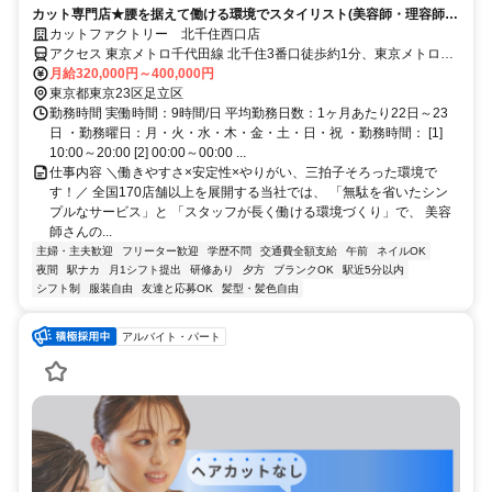
カット専門店★腰を据えて働ける環境でスタイリスト(美容師・理容師)
として働こう！
カットファクトリー 北千住西口店
アクセス 東京メトロ千代田線 北千住3番口徒歩約1分、東京メトロ日
比谷線 北千住3番口徒歩約1分、ＪＲ常磐線 北千住3番口徒歩約1分
月給320,000円～400,000円
東京都東京23区足立区
勤務時間 実働時間：9時間/日 平均勤務日数：1ヶ月あたり22日～23
日 ・勤務曜日：月・火・水・木・金・土・日・祝 ・勤務時間： [1]
10:00～20:00 [2] 00:00～00:00 ...
仕事内容 ＼働きやすさ×安定性×やりがい、三拍子そろった環境で
す！／ 全国170店舗以上を展開する当社では、 「無駄を省いたシン
プルなサービス」と 「スタッフが長く働ける環境づくり」で、 美容
師さんの...
主婦・主夫歓迎
フリーター歓迎
学歴不問
交通費全額支給
午前
ネイルOK
夜間
駅ナカ
月1シフト提出
研修あり
夕方
ブランクOK
駅近5分以内
シフト制
服装自由
友達と応募OK
髪型・髪色自由
アルバイト・パート