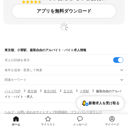
アプリを無料ダウンロード
東京都、小菅駅、服装自由のアルバイト・バイト求人情報
求人の詳細を表示
条件を追加・変更して検索
市区町村を追加・変更
関連キーワード
完全在宅ワーク 全国
シール貼り 在宅
現在地周辺
ガチャガチャ
犬カフェ
東京都
駅を追加・変更
バイトTOP
東京都
東京23区
足立区
小菅駅
服装自由のアルバ
東京都
すべて
イト・バイト・求人
東京23区
すべて
職種を追加・変更
JR東海道本線(東京～熱海)
千代田区
中央区
港区
新宿区
文京区
台東区
墨田区
江東区
品川区
目黒区
大田区
新着求人を受け取る
東京駅
新橋駅
品川駅
飲食・フードサービス
世田谷区
渋谷区
中野区
杉並区
豊島区
北区
荒川区
板橋区
練馬区
足立区
葛飾区
特徴を追加・変更
飲食・フードサービス
江戸川区
すべて
ヘルプ・お問い合わせ
サイトマップ
利用規約・プライバシーポリシー
JR山手線
ホールスタッフ
キッチンスタッフ
皿洗い・洗い場
精肉・鮮魚加工
給食調理
人気
[企業]求人広告の掲載相談
大崎駅
五反田駅
目黒駅
恵比寿駅
渋谷駅
原宿駅
代々木駅
新宿駅
新大久保駅
八王子市
立川市
武蔵野市
三鷹市
青梅市
府中市
昭島市
調布市
町田市
小金井市
雇用形態を追加・変更
パン屋（ベーカリー）
フードカウンター販売員
バー（BAR）・バーテンダー
日払いOK
高校生歓迎
学生歓迎
深夜の仕事
髪型・髪色自由
ひげOK
ネイルOK
高田馬場駅
目白駅
池袋駅
大塚駅
巣鴨駅
駒込駅
田端駅
西日暮里駅
日暮里駅
鶯谷駅
小平市
日野市
東村山市
国分寺市
国立市
福生市
狛江市
東大和市
清瀬市
ホーム
マイリスト
メッセージ
マイページ
飲食店補助（開店・閉店準備）
飲食店（店長・マネージャー）
ピアスOK
アルバイト・パート
履歴書不要
オープニングスタッフ
留学生・外国人活躍中
上野駅
御徒町駅
秋葉原駅
神田駅
東京駅
有楽町駅
新橋駅
浜松町駅
田町駅