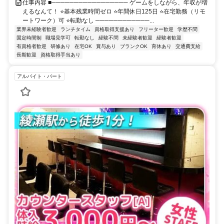
仕事内容 ■───────────────── ゲームをしながら、年収が増
えるなんて！ ⭐基本残業時間ゼロ ⭐年間休日125日 ⭐在宅勤務（リモ
ートワーク）可 ⭐転勤なし ────────────...
業界未経験者歓迎
ランチタイム
資格取得支援あり
フリーター歓迎
学歴不問
固定時間制
職場見学可
転勤なし
経験不問
未経験者歓迎
経験者歓迎
有資格者歓迎
研修あり
在宅OK
賞与あり
ブランクOK
育休あり
交通費支給
長期歓迎
資格取得手当あり
アルバイト・パート