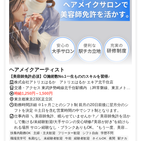
ヘアメイクアーティスト
【美容師免許必須】◎施術数No.1一生もののスキルを習得♪
株式会社アトリエはるか アトリエはるか エキア北千住店
交通・アクセス 東武伊勢崎線北千住駅構内 （JR常磐線、東京メトロ
日比谷線・千代田線、つくばエクスプレス線との乗り換え駅）
時給1,250円～1,500円
東京都東京23区足立区
勤務時間詳細 ※1ヶ月ごとのシフト制 前月の20日前後に翌月分のシ
フトを決定 ※土日を含む営業時間の中でシフト制となります。
仕事内容 ＼ 美容師免許、眠らせていませんか？／ 美容師免許を活か
して働ける/未経験歓迎/大手サロンの安心研修/“美容が好き”を続けら
れる場所 サロン経験なし・ブランクありもOK。 “もう一度、美容...
扶養内勤務OK
主婦・主夫歓迎
フリーター歓迎
シフト自由
学歴不問
職場見学可
転勤なし
未経験者歓迎
午前
経験者歓迎
ネイルOK
夜間
駅ナカ