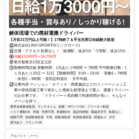
解体現場での廃材運搬ドライバー
【月収33万円以上可能！】17時終了＆手当充実◎未経験大歓迎
株式会社LINO GROWTH(リノグロース)
交通・アクセス 転勤なし！「綾瀬駅」徒歩5分「小菅駅」徒歩15分
（車･バイク通勤OK）
日給13,000円～18,750円
東京都東京23区足立区
勤務時間詳細 実働時間：1日あたり6時間 〜 7時間 平均勤務日数：1
ヶ月あたり20日 〜 22日 【勤務時間】 8:00～18:00 ・実働6～7時間
・休憩2～3時間 ・原則定時退社 ・月平均残...
仕事内容 マンション・オフィス・商業施設などのリノベーション工
事や原状回復工事で発生した廃材を処理場まで運ぶ、運搬ドライバー
のお仕事です。 「ドライバー＝長距離で拘束時間が長い」そんなイ
メージを持つ...
業界未経験者歓迎
ランチタイム
副業・WワークOK
フリーター歓迎
バイク通勤OK
早朝
学歴不問
車通勤OK
固定時間制
職場見学可
転勤なし
経験不問
未経験者歓迎
午前
経験者歓迎
有資格者歓迎
研修あり
夕方
賞与あり
ブランクOK
アルバイト・パート