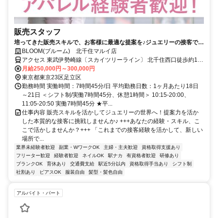
販売スタッフ
培ってきた販売スキルで、お客様に最適な提案を♪ジュエリーの接客で、
あなたの「提案力」を存分に活かしませんか？
BLOOM(ブルーム) 北千住マルイ店
アクセス 東武伊勢崎線〔スカイツリーライン〕 北千住西口徒歩約1
分、ＪＲ常磐線 北千住西口徒歩約1分、東京メトロ日比谷線 北千住西
月給250,000円～300,000円
口徒歩約1分 各線北千住駅すぐ
東京都東京23区足立区
勤務時間 実働時間：7時間45分/日 平均勤務日数：1ヶ月あたり18日
～21日 ＜シフト制/実働7時間45分、休憩1時間＞ 10:15-20:00、
11:05-20:50 実働7時間45分 ★平...
仕事内容 販売スキルを活かしてジュエリーの世界へ！提案力を活か
した本質的な接客に挑戦しませんか♪ +++あなたの経験・スキル、こ
こで活かしませんか？+++ 「これまでの接客経験を活かして、新しい
場所で...
業界未経験者歓迎
副業・WワークOK
主婦・主夫歓迎
資格取得支援あり
フリーター歓迎
経験者歓迎
ネイルOK
駅ナカ
有資格者歓迎
研修あり
ブランクOK
育休あり
交通費支給
駅近5分以内
資格取得手当あり
シフト制
社割あり
ピアスOK
服装自由
髪型・髪色自由
アルバイト・パート