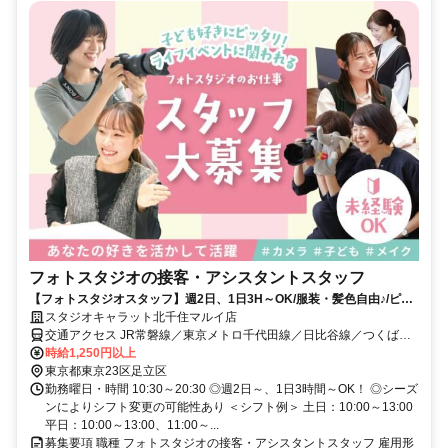
フォトスタジオの接客・アシスタントスタッフ
【フォトスタジオスタッフ】週2日、1日3H～OK/服装・髪色自由♪/ピア
スOK！
スタジオキャラット北千住マルイ店
交通アクセス JR常磐線／東京メトロ千代田線／日比谷線／つくばエ
クスプレス 北千住駅 徒歩約1分 京成本線 京成関屋駅 徒歩約10分 東
時給1,250円以上
武スカイツリーライン 牛田駅 徒歩約10分
東京都東京23区足立区
勤務曜日・時間 10:30～20:30 ◎週2日～、1日3時間～OK！ ◎シーズ
ンによりシフト変更の可能性あり ＜シフト例＞ 土日：10:00～13:00
平日：10:00～13:00、11:00～...
募集要項 職種 フォトスタジオの接客・アシスタントスタッフ 雇用形