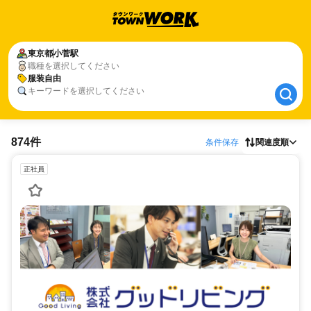
東京都
東京都
小菅駅
小菅駅
職種を選択してください
服装自由
服装自由
キーワードを選択してください
874件
条件保存
関連度順
正社員