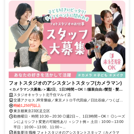
フォトスタジオのアシスタントスタッフ(カメラマン)
＜カメラマン大募集♪＞週2日、1日3時間～OK！/服装自由♪/髪型・髪色
自由！ピアスOK！
スタジオキャラット北千住マルイ店
交通アクセス JR常磐線／東京メトロ千代田線／日比谷線／つくばエ
クスプレス 北千住駅 徒歩約1分 京成本線 京成関屋駅 徒歩約10分 東
時給1,250円以上
武スカイツリーライン 牛田駅 徒歩約10分
東京都東京23区足立区
勤務曜日・時間 10:30～20:30 ◎週2日～、1日3時間～OK！ ◎シーズ
ンによりシフト変更の可能性あり ＜シフト例＞ 土日：10:00～13:00
平日：10:00～13:00、11:00～...
募集要項 職種 フォトスタジオのアシスタントスタッフ（カメラマ