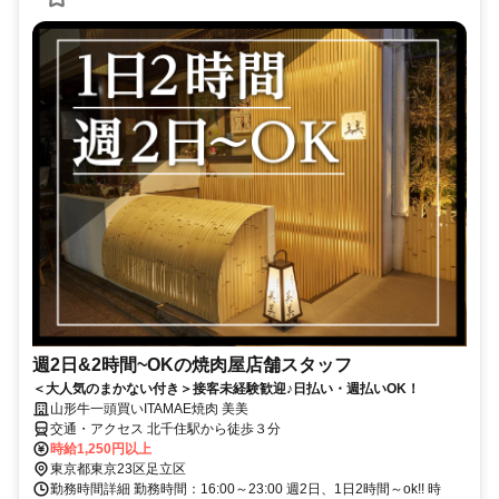
週2日&2時間~OKの焼肉屋店舗スタッフ
＜大人気のまかない付き＞接客未経験歓迎♪日払い・週払いOK！
山形牛一頭買いITAMAE焼肉 美美
交通・アクセス 北千住駅から徒歩３分
時給1,250円以上
東京都東京23区足立区
勤務時間詳細 勤務時間：16:00～23:00 週2日、1日2時間～ok!! 時