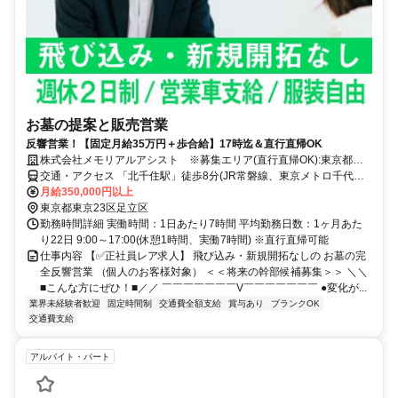
お墓の提案と販売営業
反響営業！【固定月給35万円＋歩合給】17時迄＆直行直帰OK
株式会社メモリアルアシスト ※募集エリア(直行直帰OK):東京都・
神奈川県
交通・アクセス 「北千住駅」徒歩8分(JR常磐線、東京メトロ千代田
線・日比谷線、東武スカイツリーライン、つくばエクスプレスよりア
月給350,000円以上
クセス可)
東京都東京23区足立区
勤務時間詳細 実働時間：1日あたり7時間 平均勤務日数：1ヶ月あた
り22日 9:00～17:00(休憩1時間、実働7時間) ※直行直帰可能
仕事内容 【✅正社員レア求人】 飛び込み・新規開拓なしの お墓の完
全反響営業 （個人のお客様対象） ＜＜将来の幹部候補募集＞＞ ＼＼
■こんな方にぜひ！■／／ ￣￣￣￣￣￣￣V￣￣￣￣￣￣￣ ●変化が...
業界未経験者歓迎
固定時間制
交通費全額支給
賞与あり
ブランクOK
交通費支給
アルバイト・パート