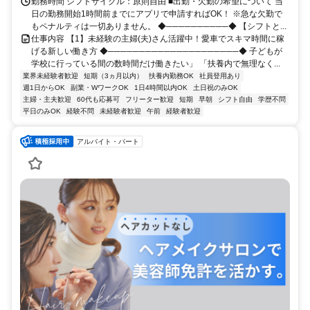
勤務時間 シフトサイクル：原則自由 ■出勤・欠勤の希望について 当
日の勤務開始1時間前までにアプリで申請すればOK！ ※急な欠勤で
もペナルティは一切ありません。 ◆──────────◆ 【シフトと...
仕事内容 【1】未経験の主婦(夫)さん活躍中！愛車でスキマ時間に稼
げる新しい働き方 ◆─────────────────────◆ 子どもが
学校に行っている間の数時間だけ働きたい」 「扶養内で無理なく...
業界未経験者歓迎
短期（3ヵ月以内）
扶養内勤務OK
社員登用あり
週1日からOK
副業・WワークOK
1日4時間以内OK
土日祝のみOK
主婦・主夫歓迎
60代も応募可
フリーター歓迎
短期
早朝
シフト自由
学歴不問
平日のみOK
経験不問
未経験者歓迎
午前
経験者歓迎
アルバイト・パート