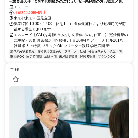
≪業界最大手！CMでお馴染みのごじょいる≫未経験の方も歓迎／異業
種からの転職になる方も大歓迎／景気に左右されない安定業種です／男
エスロード
女活躍中◎
月給240,000円以上
東京都東京23区足立区
就業時間 10:00～17:00（休憩1ｈ） ※葬儀施行により勤務時間が前
後する場合もあります
エスロード【CMでお馴染みあんしん祭典でのお仕事！】 冠婚葬祭の
式手配・営業 東京都足立区綾瀬3丁目16番4号 とうしんビル201号 正
社員 求人の特徴 ブランク OK フリーター歓迎 学歴不問 新...
業界未経験者歓迎
資格取得支援あり
フリーター歓迎
社会保険あり
学歴不問
車通勤OK
固定時間制
経験不問
未経験者歓迎
経験者歓迎
ブランクOK
正社員