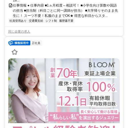
18...
仕事情報 ● 仕事内容 ■1ヵ月程度～相談可！ ■小学生向け算数や国語
の担当 ■担当制（科目ごとに同一講師が担当） ■大学帰りそのまま先
生に！ スーツ不要！私服のままでOK★ 得意な科目からスタ...
社員登用あり
交通費支給
シフト制
履歴書不要
同じ企業の求人
正社員