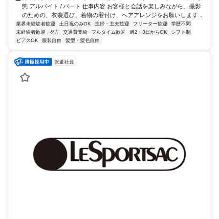
態 アルバイト / パート 仕事内容 お客様と会話を楽しみながら、撮影
のための、衣装選び、着物の着付け、ヘアアレンジをお願いします...
業界未経験者歓迎
土日祝のみOK
主婦・主夫歓迎
フリーター歓迎
学歴不問
未経験者歓迎
夕方
交通費支給
フルタイム歓迎
週2・3日からOK
シフト制
ピアスOK
服装自由
髪型・髪色自由
派遣社員