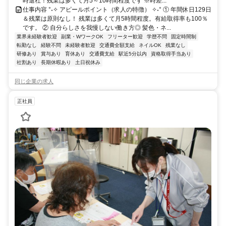
時退社！残業は多くて月5～10時間程度です ※時差...
仕事内容 °˖✧ アピールポイント（求人の特徴） ✧˖° ① 年間休日129日
＆残業は原則なし！ 残業は多くて月5時間程度。有給取得率も100％
です。 ② 自分らしさを我慢しない働き方◎ 髪色・ネ...
業界未経験者歓迎
副業・WワークOK
フリーター歓迎
学歴不問
固定時間制
転勤なし
経験不問
未経験者歓迎
交通費全額支給
ネイルOK
残業なし
研修あり
賞与あり
育休あり
交通費支給
駅近5分以内
資格取得手当あり
社割あり
長期休暇あり
土日祝休み
同じ企業の求人
正社員