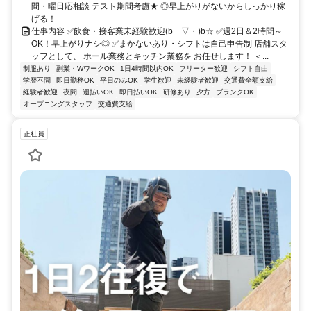
間・曜日応相談 テスト期間考慮★ ◎早上がりがないからしっかり稼
げる！
仕事内容 ✅飲食・接客業未経験歓迎(bゝ▽・)b☆ ✅週2日＆2時間～
OK！早上がりナシ◎ ✅まかないあり・シフトは自己申告制 店舗スタ
ッフとして、 ホール業務とキッチン業務を お任せします！ ＜...
制服あり
副業・WワークOK
1日4時間以内OK
フリーター歓迎
シフト自由
学歴不問
即日勤務OK
平日のみOK
学生歓迎
未経験者歓迎
交通費全額支給
経験者歓迎
夜間
週払いOK
即日払いOK
研修あり
夕方
ブランクOK
オープニングスタッフ
交通費支給
正社員