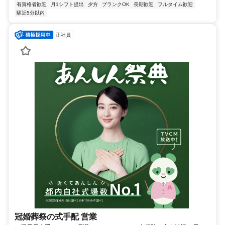
有資格者歓迎
月1シフト提出
夕方
ブランクOK
長期歓迎
フルタイム歓迎
駅近5分以内
正社員
冠婚葬祭の式手配 営業