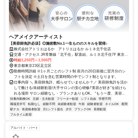
ヘアメイクアーティスト
【美容師免許必須】◎施術数No.1一生もののスキルを習得♪
株式会社アトリエはるか アトリエはるか ルミネ北千住店
交通・アクセス JR常磐線「北千住」駅直結、ルミネ北千住7F 東京メ
トロ千代田線「北千住」駅直結 東部スカイツリーライン、つくばエ
時給1,250円～1,500円
クスプレス「北千住」駅徒歩1分
東京都東京23区足立区
勤務時間詳細 ※1ヶ月ごとのシフト制 前月の20日前後に翌月分のシ
フトを決定 ※土日を含む営業時間の中でシフト制となります。
仕事内容 ＼ 美容師免許、眠らせていませんか？／ 美容師免許を活か
して働ける/未経験歓迎/大手サロンの安心研修/“美容が好き”を続けら
れる場所 サロン経験なし・ブランクありもOK。 “もう一度、美容...
扶養内勤務OK
主婦・主夫歓迎
フリーター歓迎
シフト自由
学歴不問
職場見学可
転勤なし
経験不問
未経験者歓迎
午前
経験者歓迎
ネイルOK
夜間
駅ナカ
有資格者歓迎
月1シフト提出
夕方
ブランクOK
長期歓迎
フルタイム歓迎
アルバイト・パート