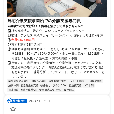
居宅介護支援事業所での介護支援専門員
未経験の方も大歓迎！！資格を活かして働きませんか？
社会福祉法人 愛寿会 あいじゅケアプランセンター
交通・アクセス 東武スカイツリーライン「小菅駅」より徒歩9分 東武
スカイツリーライン「五反野駅」より徒歩10分 東京メトロ千代田線
年俸4,676,061円
「綾瀬駅」より徒歩15分 ※自転車・バイク通勤可能
東京都東京23区足立区
勤務時間詳細 実働時間：1日あたり8時間 平均勤務日数：1ヶ月あた
り22日 8：30～17：30(休憩60分) ＜主な一日の流れ＞ 8:30 出勤 ・
同僚と情報収集・介護相談 ・訪問の調整 ・事前...
仕事内容 ・利用者様の介護相談 ・介護計画（ケアプラン）の立案 ・
支援結果のモニタリング （感染症対策のため電話にて実施する場合
もあります） ・課題分析（アセスメント） など、ケアマネジャーと
しての業...
業界未経験者歓迎
60代も応募可
資格取得支援あり
バイク通勤OK
職場見学可
経験不問
交通費全額支給
研修あり
ブランクOK
交通費支給
シフト制
服装自由
友達と応募OK
食事補助あり
髪型・髪色自由
アルバイト・パート