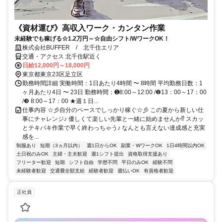
《資材運び》高収入ワーク・カンタン作業
未経験でも稼げる☆1.2万円～☆自由シフト/WワークOK！
株式会社BUFFER / 北千住エリア
交通・アクセス 北千住駅近く
日給12,000円～18,000円
東京都東京23区足立区
勤務時間詳細 実働時間：1日あたり4時間 〜 8時間 平均勤務日数：1
ヶ月あたり4日 〜 23日 勤務時間：➊8:00～12:00 /❷13：00～17：00
/❸ 8:00～17：00 ★週１日...
仕事内容 ☆彡自分のペースでしっかり稼ぐ☆彡 この夏から新しい仕
事にチャレンジ♪ 優しくて楽しい先輩と一緒に始めませんか⁉ スカッ
とテキパキ作業で早く終わっちゃう♪ なんとも言えない達成感と充実
感を...
制服あり
短期（3ヵ月以内）
週1日からOK
副業・WワークOK
1日4時間以内OK
土日祝のみOK
主婦・主夫歓迎
週1シフト提出
資格取得支援あり
フリーター歓迎
短期
シフト自由
学歴不問
平日のみOK
経験不問
未経験者歓迎
交通費全額支給
経験者歓迎
週払いOK
有資格者歓迎
正社員