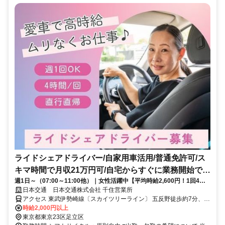
ライドシェアドライバー/自家用車活用/普通免許可/ス
キマ時間で月収21万円可/自宅からすぐに業務開始でき
週1日～（07:00～11:00他）｜女性活躍中【平均時給2,600円！1回4時
る
間・愛車で直行直帰】ライドシェアのドライバー◎週1回・4時間でOK
日本交通 日本交通株式会社 千住営業所
なのでスキマ時間に！当日の急なシフト変更も調整OK！
アクセス 東武伊勢崎線〔スカイツリーライン〕 五反野徒歩約7分、東
武伊勢崎線〔スカイツリーライン〕 小菅徒歩約9分、東京メトロ千代
時給2,000円以上
田線 綾瀬西口徒歩約15分
東京都東京23区足立区