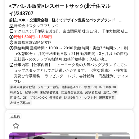
<アパレル販売>レスポートサック(北千住マル
イ)/243707
前払いOK・交通費全額｜軽くてデザイン豊富なバッグブランド
LeSportsac（販売）マルイ北千住
株式会社スタッフブリッジ
アクセス 北千住駅 徒歩3分、京成関屋駅 徒歩17分、千住大橋駅 徒歩
20分
時給1,500円～1,650円
東京都東京23区足立区
勤務時間 営業時間：10:00 ～ 20:00 勤務時間：実働7.5時間シフト制
（休憩90分） 月間平均出勤日数：21日 勤務期間：3ヶ月以上の長期/
正社員へのステップも相談可 勤務開始時期：入社が決...
仕事内容 【仕事内容】 ニューヨーク発の人気バッグブランドにてシ
ョップスタッフとしてご活躍いただきます。 《主な業務》 ・接客販
売及び付帯業務 ・ラッピング ・レジ、会計補助 ・商品陳列、ディス
プレ...
業界未経験者歓迎
フリーター歓迎
給料前払いOK
学歴不問
即日勤務OK
転勤なし
経験不問
未経験者歓迎
交通費全額支給
経験者歓迎
週払いOK
即日払いOK
ブランクOK
長期歓迎
駅近5分以内
シフト制
履歴書不要
友達と応募OK
正社員