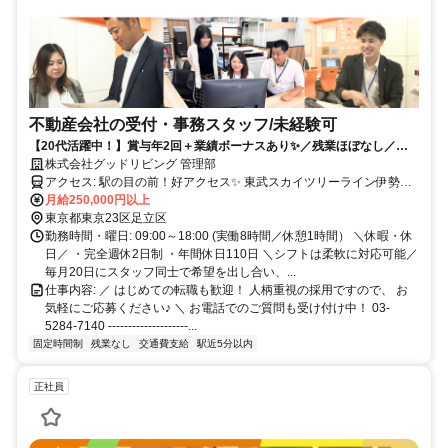
不動産会社の受付・事務スタッフ/未経験可
【20代活躍中！】賞与年2回＋業績ボーナスあり✨／残業ほぼなし／五
反野駅から徒歩1分♪
株式会社グッドリビング 管理部
アクセス: 駅の目の前！好アクセス✨ 東武スカイツリーライン伊勢崎
線 「五反野駅」から徒歩1分 埼玉県草加市や、 千葉県松戸市などか
月給250,000円以上
らの勤務も歓迎！
東京都東京23区足立区
勤務時間・曜日: 09:00～18:00 (実働8時間／休憩1時間） ＼休暇・休
日／ ・完全週休2日制 ・年間休日110日 ＼シフトは柔軟に対応可能／
毎月20日にスタッフ同士で希望を出し合い、...
仕事内容: ／ はじめての転職も歓迎！ 人柄重視の採用ですので、 お
気軽にご応募ください♪ ＼ お電話でのご質問も受け付け中！ 03-
5284-7140 --------------------...
固定時間制
残業なし
交通費支給
駅近5分以内
正社員