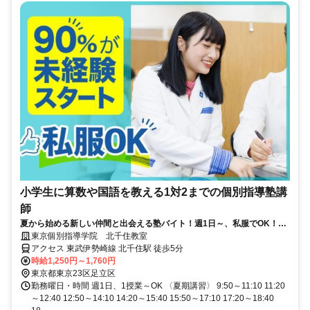
小学生に算数や国語を教える1対2までの個別指導塾講
師
夏から始める新しい仲間と出会える塾バイト！週1日～、私服でOK！テ
ストや帰省なども調整可能！
東京個別指導学院 北千住教室
アクセス 東武伊勢崎線 北千住駅 徒歩5分
時給1,250円～1,760円
東京都東京23区足立区
勤務曜日・時間 週1日、1授業～OK 〈夏期講習〉 9:50～11:10 11:20
～12:40 12:50～14:10 14:20～15:40 15:50～17:10 17:20～18:40