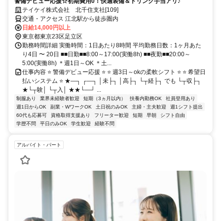
警備デビュー応援☆初期費用0！快適装備＆ドリンク手当アリ♪
テイケイ株式会社 北千住支社[109]
交通・アクセス 江北駅から徒歩圏内
日給14,000円以上
東京都東京23区足立区
勤務時間詳細 実働時間：1日あたり8時間 平均勤務日数：1ヶ月あた
り4日 〜 20日 ■■日勤■■8:00～17:00(実働8h) ■■夜勤■■20:00～
5:00(実働8h) ＊週1日～OK ＊土...
仕事内容 ⭐ 警備デビュー応援 ⭐ ⭐ 週3日～okの柔軟シフト ⭐ ⭐ 希望日
払いシステム ⭐ ★―┐ ┌―┐ │未├┐ │高├┐ └┬経├┐ でも └┬収├┐
★└┬験│ └┬入│ ★★└―┘ ...
制服あり
業界未経験者歓迎
短期（3ヵ月以内）
扶養内勤務OK
社員登用あり
週1日からOK
副業・WワークOK
土日祝のみOK
主婦・主夫歓迎
週1シフト提出
60代も応募可
資格取得支援あり
フリーター歓迎
短期
早朝
シフト自由
学歴不問
平日のみOK
学生歓迎
経験不問
アルバイト・パート