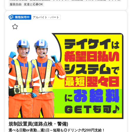
服装自由
友達と応募OK
アルバイト・パート
規制設置員(道路点検・警備)
選べる日勤or夜勤…週1日～短期も◎ドリンク代200円支給！