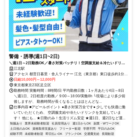
警備・誘導(週1日~2日)
＼週1日～2日勤務OK／暑さ対策バッチリ！空調服支給＆冷たいドリン
ク支給◎50代・60代活躍中【入社祝い金10万円】アルバイトでも安定収
江北駅
入！未経験大歓迎！★日勤のみ警備★日払いOK★残業ほぼなし
アクセス 都営日暮里・舎人ライナー 江北（東京都）東口徒歩約1分、
都営日暮里・舎人ライナー 高野（東京都）西口徒歩約9分、都営日暮
日給10,000円～12,000円
里・舎人ライナー 西新井大師西東口徒歩約12分 江北駅近く
東京都東京23区足立区
勤務時間 実働時間：8時間/日 平均勤務日数：1ヶ月あたり4日～8日
＼週1日、2日程度の勤務／ 9:00～18:00/実働8h └現場により多少前
後しますが、 勤務時間が長くなることはほとんどな...
仕事内容 ■アピールポイント ●暑さ対策万全です● 少しでも快適に働
いていただくため、 空調服支給や冷たいドリンクを支給していま
す！ 他にも... ★日勤のみ！生活リズム安定 ★週1日、週2日など選...
制服あり
業界未経験者歓迎
社員登用あり
週1日からOK
副業・WワークOK
土日祝のみOK
資格取得支援あり
フリーター歓迎
学歴不問
平日のみOK
経験不問
未経験者歓迎
即日払いOK
ブランクOK
交通費支給
長期歓迎