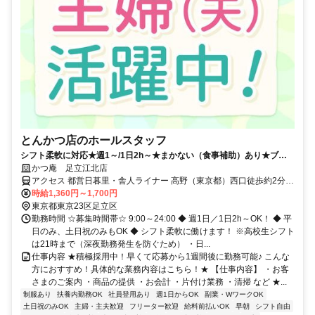
とんかつ店のホールスタッフ
シフト柔軟に対応★週1～/1日2h～★まかない（食事補助）あり★ブラ
ンクがある方にもおすすめ★
かつ庵 足立江北店
アクセス 都営日暮里・舎人ライナー 高野（東京都）西口徒歩約2分、
都営日暮里・舎人ライナー 江北（東京都）西口徒歩約7分、都営日暮
時給1,360円～1,700円
里・舎人ライナー 扇大橋西口徒歩約8分
東京都東京23区足立区
勤務時間 ☆募集時間帯☆ 9:00～24:00 ◆ 週1日／1日2h～OK！ ◆ 平
日のみ、土日祝のみもOK ◆ シフト柔軟に働けます！ ※高校生シフト
は21時まで（深夜勤務発生を防ぐため） ・日...
仕事内容 ★積極採用中！早くて応募から1週間後に勤務可能♪ こんな
方におすすめ！具体的な業務内容はこちら！★ 【仕事内容】 ・お客
さまのご案内 ・商品の提供 ・お会計 ・片付け業務 ・清掃 など ★...
制服あり
扶養内勤務OK
社員登用あり
週1日からOK
副業・WワークOK
土日祝のみOK
主婦・主夫歓迎
フリーター歓迎
給料前払いOK
早朝
シフト自由