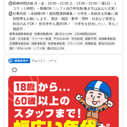
勤務時間詳細 月～金：16:00～22:00 土：13:00～22:00 ◇週1日・１
コマ（１時間）～勤務OK ◇シフト自己申告制 働き方はあなた次第！
仕事内容 ＜未経験OK！個別塾講師募集＞ 小学生～高校生を対象に個
別指導をお願いします。 英語・国語・数学・理科・社会など得意な
科目のみでOK！ 担当学年も選択OK！「小学生を担当したい」等もご
相談可...
業界未経験者歓迎
扶養内勤務OK
週1日からOK
1日4時間以内OK
主婦・主夫歓迎
フリーター歓迎
平日のみOK
学生歓迎
経験不問
未経験者歓迎
交通費全額支給
経験者歓迎
有資格者歓迎
ブランクOK
長期歓迎
駅近5分以内
週2・3日からOK
シフト制
週4日以上OK
アルバイト・パート