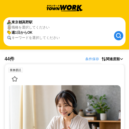
東京都
高野駅
職種を選択してください
週1日からOK
キーワードを選択してください
44件
条件保存
関連度順
業務委託