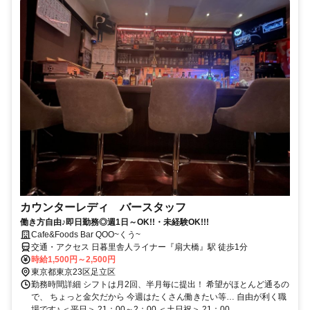
カウンターレディ バースタッフ
働き方自由♪即日勤務◎週1日～OK!!・未経験OK!!!
Cafe&Foods Bar QOO~くう~
交通・アクセス 日暮里舎人ライナー『扇大橋』駅 徒歩1分
時給1,500円～2,500円
東京都東京23区足立区
勤務時間詳細 シフトは月2回、半月毎に提出！ 希望がほとんど通るの
で、 ちょっと金欠だから 今週はたくさん働きたい等… 自由が利く職
場です♪ ＜平日＞ 21：00～2：00 ＜土日祝＞ 21：00...