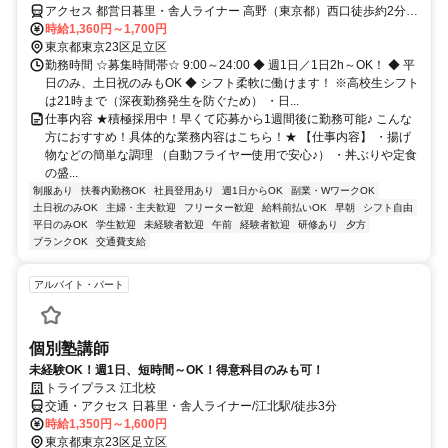
アクセス 都営日暮里・舎人ライナー 高野（東京都）西口徒歩約2分、
都営日暮里・舎人ライナー 江北（東京都）西口徒歩約7分、都営日暮
時給1,360円～1,700円
里・舎人ライナー 扇大橋西口徒歩約8分
東京都東京23区足立区
勤務時間 ☆募集時間帯☆ 9:00～24:00 ◆ 週1日／1日2h～OK！ ◆ 平
日のみ、土日祝のみもOK ◆ シフト柔軟に働けます！ ※高校生シフト
は21時まで（深夜勤務発生を防ぐため） ・日...
仕事内容 ★積極採用中！早くて応募から1週間後に勤務可能♪ こんな
方におすすめ！具体的な業務内容はこちら！★ 【仕事内容】 ・揚げ
物などの簡単な調理 （自動フライヤー使用で安心♪） ・丼ぶりや定食
の盛...
制服あり
扶養内勤務OK
社員登用あり
週1日からOK
副業・WワークOK
土日祝のみOK
主婦・主夫歓迎
フリーター歓迎
給料前払いOK
早朝
シフト自由
平日のみOK
学生歓迎
未経験者歓迎
午前
経験者歓迎
研修あり
夕方
ブランクOK
交通費支給
アルバイト・パート
個別塾講師
未経験OK！週1日、短時間～OK！得意科目のみも可！
トライプラス 江北校
交通・アクセス 日暮里・舎人ライナー/江北駅/徒歩3分
時給1,350円～1,600円
東京都東京23区足立区