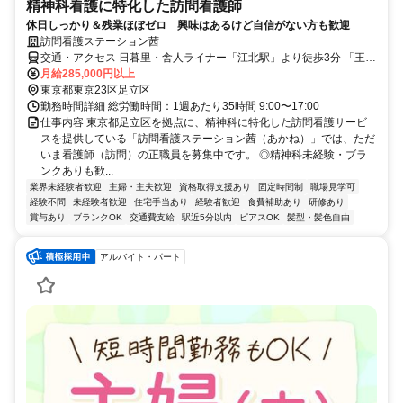
精神科看護に特化した訪問看護師
休日しっかり＆残業ほぼゼロ 興味はあるけど自信がない方も歓迎
訪問看護ステーション茜
交通・アクセス 日暮里・舎人ライナー「江北駅」より徒歩3分 「王子
駅」・「日暮里駅」・「西新井駅」よりバス利用
月給285,000円以上
東京都東京23区足立区
勤務時間詳細 総労働時間：1週あたり35時間 9:00〜17:00
仕事内容 東京都足立区を拠点に、精神科に特化した訪問看護サービ
スを提供している「訪問看護ステーション茜（あかね）」では、ただ
いま看護師（訪問）の正職員を募集中です。 ◎精神科未経験・ブラ
ンクありも歓...
業界未経験者歓迎
主婦・主夫歓迎
資格取得支援あり
固定時間制
職場見学可
経験不問
未経験者歓迎
住宅手当あり
経験者歓迎
食費補助あり
研修あり
賞与あり
ブランクOK
交通費支給
駅近5分以内
ピアスOK
髪型・髪色自由
アルバイト・パート