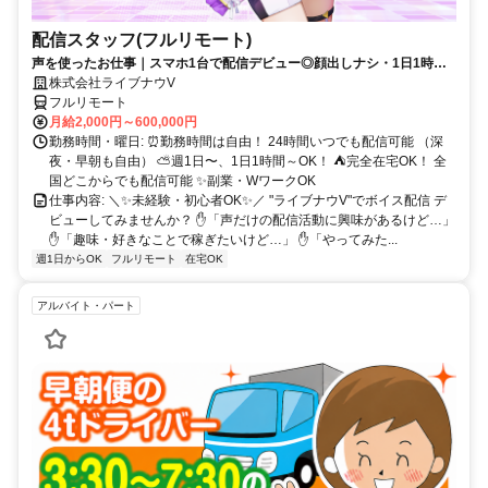
配信スタッフ(フルリモート)
声を使ったお仕事｜スマホ1台で配信デビュー◎顔出しナシ・1日1時間
～OK♪
株式会社ライブナウV
フルリモート
月給2,000円～600,000円
勤務時間・曜日: ⏰勤務時間は自由！ 24時間いつでも配信可能 （深
夜・早朝も自由） ⛅週1日〜、1日1時間～OK！ ⛺完全在宅OK！ 全
国どこからでも配信可能 ✨副業・WワークOK
仕事内容: ＼✨未経験・初心者OK✨／ "ライブナウV"でボイス配信 デ
ビューしてみませんか？ ✋「声だけの配信活動に興味があるけど…」
✋「趣味・好きなことで稼ぎたいけど…」 ✋「やってみた...
週1日からOK
フルリモート
在宅OK
アルバイト・パート