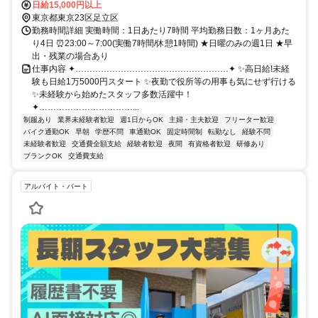
日給15,000円以上
東京都東京23区足立区
勤務時間詳細 実働時間：1日あたり7時間 平均勤務日数：1ヶ月あた
り4日 ⏰23:00～7:00(実働7時間/休憩1時間) ★日曜のみの週1日 ★早
出・残業の場合あり
仕事内容 ✦………………………………………………✦ ✨高日給!未経
験も日給1万5000円スタート ✨夜勤で役所等の用事も気にせず行ける
✨未経験から始めたスタッフ多数活躍中！
✦……………………………...
制服あり
業界未経験者歓迎
週1日からOK
主婦・主夫歓迎
フリーター歓迎
バイク通勤OK
早朝
学歴不問
車通勤OK
固定時間制
転勤なし
経験不問
未経験者歓迎
交通費全額支給
経験者歓迎
夜間
有資格者歓迎
研修あり
ブランクOK
交通費支給
アルバイト・パート