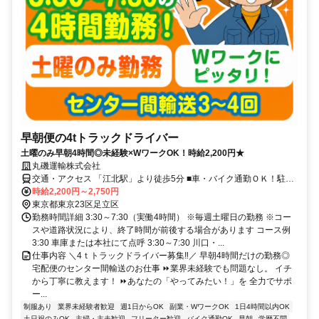
早朝便の4tトラックドライバー
土曜のみ早朝4時間◎未経験×WワークOK！時給2,200円★
丸磯運輸株式会社
交通・アクセス 「江北駅」より徒歩5分 ■車・バイク通勤ＯＫ！駐車
場があります
時給2,200円～2,750円
東京都東京23区足立区
勤務時間詳細 3:30～7:30（実働4時間） ※毎週土曜日の勤務 ※コー
スや道路状況により、終了時間が前後する場合があります コース例
3:30 車庫または本社にて点呼 3:30～7:30 川口・...
仕事内容 ＼4ｔトラックドライバー募集‼／ 早朝4時間だけの勤務◎
宅配便のセンター間輸送のお仕事 ⏩業界未経験でも問題なし。 イチ
から丁寧に教えます！ ⏩あなたの「やってみたい！」を 全力でサポ
ー...
制服あり
業界未経験者歓迎
週1日からOK
副業・WワークOK
1日4時間以内OK
土日祝のみOK
主婦・主夫歓迎
フリーター歓迎
バイク通勤OK
早朝
学歴不問