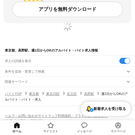
アプリを無料ダウンロード
東京都、高野駅、週1日からOKのアルバイト・バイト求人情報
求人の詳細を表示
条件を追加・変更して検索
市区町村を追加・変更
関連キーワード
完全在宅ワーク 全国
シール貼り 在宅
現在地周辺
ガチャガチャ
犬カフェ
東京都
駅を追加・変更
バイトTOP
東京都
東京23区
足立区
高野駅
週1日からOKのア
東京都
すべて
ルバイト・バイト・求人
東京23区
すべて
職種を追加・変更
JR東海道本線(東京～熱海)
千代田区
中央区
港区
新宿区
文京区
台東区
墨田区
江東区
品川区
目黒区
大田区
東京駅
新橋駅
品川駅
新着求人を受け取る
飲食・フードサービス
世田谷区
渋谷区
中野区
杉並区
豊島区
北区
荒川区
板橋区
練馬区
足立区
葛飾区
特徴を追加・変更
飲食・フードサービス
江戸川区
すべて
ヘルプ・お問い合わせ
サイトマップ
利用規約・プライバシーポリシー
JR山手線
ホールスタッフ
キッチンスタッフ
皿洗い・洗い場
精肉・鮮魚加工
給食調理
人気
[企業]求人広告の掲載相談
大崎駅
五反田駅
目黒駅
恵比寿駅
渋谷駅
原宿駅
代々木駅
新宿駅
新大久保駅
八王子市
立川市
武蔵野市
三鷹市
青梅市
府中市
昭島市
調布市
町田市
小金井市
雇用形態を追加・変更
パン屋（ベーカリー）
フードカウンター販売員
バー（BAR）・バーテンダー
日払いOK
高校生歓迎
学生歓迎
深夜の仕事
髪型・髪色自由
ひげOK
ネイルOK
高田馬場駅
目白駅
池袋駅
大塚駅
巣鴨駅
駒込駅
田端駅
西日暮里駅
日暮里駅
鶯谷駅
小平市
日野市
東村山市
国分寺市
国立市
福生市
狛江市
東大和市
清瀬市
飲食店補助（開店・閉店準備）
飲食店（店長・マネージャー）
ピアスOK
アルバイト・パート
履歴書不要
オープニングスタッフ
留学生・外国人活躍中
上野駅
御徒町駅
秋葉原駅
神田駅
東京駅
有楽町駅
新橋駅
浜松町駅
田町駅
ホーム
マイリスト
メッセージ
マイページ
東久留米市
武蔵村山市
多摩市
稲城市
羽村市
あきる野市
西東京市
大島町
利島村
都道府県を変更
営業・販売