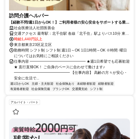
訪問介護ヘルパー
【経験不問/週1日からOK！】ご利用者様の安心安全をサポートする業務
です！
社会医療法人社団医善会
交通アクセス 最寄駅：北千住駅 各線「北千住」駅よりバス10分 東武
伊勢崎線「大師前」駅よりバス15分 地下鉄「町屋」駅よりバス10分
時給1,440円以上
※バイク通勤・車通勤・自転車通勤可能 【訪問エリア】 本木・江
東京都東京23区足立区
北・鹿浜周辺
勤務時間 シフト制 シフト制 週1日～OK 1日1時間～OK ※時間･曜日
についてはお気軽にご相談ください
仕事内容 ━━━━━━━━━━━━━━━ ★週1日希望でも応募歓迎
★ 直行直帰OK！ ご自身のペースに合わせて働けます♪
━━━━━━━━━━━━━━━ 【仕事内容】 高齢の方々が安心・
安全に生活で...
週1日からOK
主婦・主夫歓迎
社会保険あり
未経験者歓迎
経験者歓迎
有資格者歓迎
社会保険完備
ブランクOK
交通費支給
シフト制
アルバイト・パート