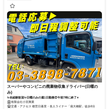
スーパーやコンビニの廃棄物収集ドライバー(日曜の
み)
✨未経験歓迎✨日曜のみの週1日勤務⏰午前7時に終了⭐
有限会社小宮興業
交通・アクセス 都営日暮里・舎人ライナー「扇大橋駅」徒歩8分