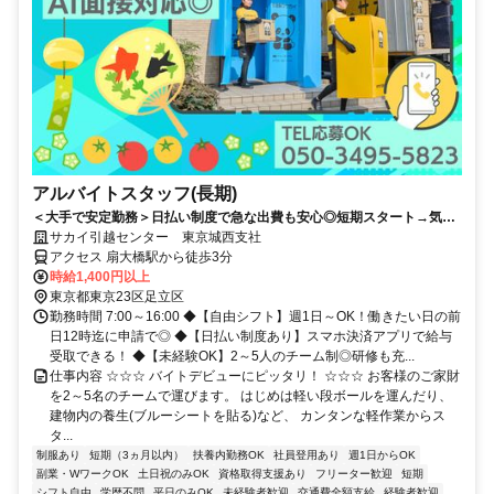
アルバイトスタッフ(長期)
＜大手で安定勤務＞日払い制度で急な出費も安心◎短期スタート→気に
入ったら長期もＯＫ◎
サカイ引越センター 東京城西支社
アクセス 扇大橋駅から徒歩3分
時給1,400円以上
東京都東京23区足立区
勤務時間 7:00～16:00 ◆【自由シフト】週1日～OK！働きたい日の前
日12時迄に申請で◎ ◆【日払い制度あり】スマホ決済アプリで給与
受取できる！ ◆【未経験OK】2～5人のチーム制◎研修も充...
仕事内容 ☆☆☆ バイトデビューにピッタリ！ ☆☆☆ お客様のご家財
を2～5名のチームで運びます。 はじめは軽い段ボールを運んだり、
建物内の養生(ブルーシートを貼る)など、 カンタンな軽作業からス
タ...
制服あり
短期（3ヵ月以内）
扶養内勤務OK
社員登用あり
週1日からOK
副業・WワークOK
土日祝のみOK
資格取得支援あり
フリーター歓迎
短期
シフト自由
学歴不問
平日のみOK
未経験者歓迎
交通費全額支給
経験者歓迎