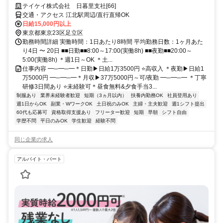
テイケイ株式会社 日暮里支社[66]
交通・アクセス 江北駅周辺/直行直帰OK
日給15,000円以上
東京都東京23区足立区
勤務時間詳細 実働時間：1日あたり8時間 平均勤務日数：1ヶ月あた
り4日 〜 20日 ■■日勤■■8:00～17:00(実働8h) ■■夜勤■■20:00～
5:00(実働8h) ＊週1日～OK ＊土...
仕事内容 ━─━─━＊日勤▶日給1万3500円 ⭐高収入 ＊夜勤▶日給1
万5000円 ━─━─━＊月収▶37万5000円～可/夜勤 ━─━─━ ＊丁寧
研修3日間あり ⭐未経験可＊昼食無料&夕食手当3...
制服あり
業界未経験者歓迎
短期（3ヵ月以内）
扶養内勤務OK
社員登用あり
週1日からOK
副業・WワークOK
土日祝のみOK
主婦・主夫歓迎
週1シフト提出
60代も応募可
資格取得支援あり
フリーター歓迎
短期
早朝
シフト自由
学歴不問
平日のみOK
学生歓迎
経験不問
同じ企業の求人
アルバイト・パート