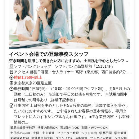
イベント会場での登録事務スタッフ
空き時間を活用して働きたい方におすすめ。土日祝を中心としたシフト
のアルバイトです。ライフスタイルに合わせて勤務でき、収入アップも
ソフトバンクショップ ソフトバンク高野駅前「151514F」
目指せます。
アクセス 都営日暮里・舎人ライナー 高野（東京都）西口徒歩約2分、
都営日暮里・舎人ライナー 江北（東京都）西口徒歩約7分、都営日暮
時給1,750円以上
里・舎人ライナー 扇大橋西口徒歩約8分
東京都東京23区足立区
勤務時間 1日6時間～（10:00～19:00の間でシフト制）、月5日以上の
勤務（土日祝のみ） ※追加で平日の勤務も可能です。 ※試用期間中
は店舗での研修あり（詳細下記参照）
仕事内容 土日祝を中心とした月5日程度の勤務、追加で収入を増やし
たい方におすすめです。 ご来場されたお客様の基本情報を、専用タ
ブレットに入力するシンプルなお仕事です。 ■主な業務内容 ・お客様
情報の...
業界未経験者歓迎
扶養内勤務OK
週1日からOK
副業・WワークOK
土日祝のみOK
主婦・主夫歓迎
フリーター歓迎
シフト自由
学歴不問
学生歓迎
未経験者歓迎
交通費全額支給
ブランクOK
長期歓迎
フルタイム歓迎
シフト制