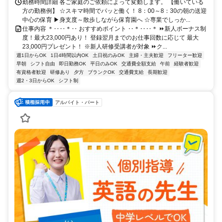
勤務時間詳細 各ご家庭のご依頼によって変動します。 【働いている
方の勤務例】 ☆スキマ時間でパッと働く！ 8：00～8：30の朝の送迎
中心の保育 ▶身支度～散歩しながら保育園へ ☆専業でしっか...
仕事内容 ＊‥‥＊‥ おすすめポイント ‥＊‥‥＊ ⏩新人ボーナス制
度！最大23,000円あり！ 登録翌月までのお仕事回数に応じて 最大
23,000円プレゼント！ ※新人研修受講者が対象 ⏩ク...
週1日からOK
1日4時間以内OK
土日祝のみOK
主婦・主夫歓迎
フリーター歓迎
早朝
シフト自由
即日勤務OK
平日のみOK
交通費全額支給
午前
経験者歓迎
有資格者歓迎
研修あり
夕方
ブランクOK
交通費支給
長期歓迎
週2・3日からOK
シフト制
アルバイト・パート