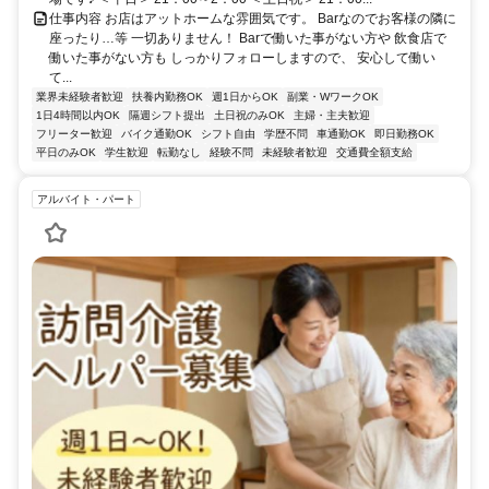
仕事内容 お店はアットホームな雰囲気です。 Barなのでお客様の隣に
座ったり…等 一切ありません！ Barで働いた事がない方や 飲食店で
働いた事がない方も しっかりフォローしますので、 安心して働い
て...
業界未経験者歓迎
扶養内勤務OK
週1日からOK
副業・WワークOK
1日4時間以内OK
隔週シフト提出
土日祝のみOK
主婦・主夫歓迎
フリーター歓迎
バイク通勤OK
シフト自由
学歴不問
車通勤OK
即日勤務OK
平日のみOK
学生歓迎
転勤なし
経験不問
未経験者歓迎
交通費全額支給
アルバイト・パート