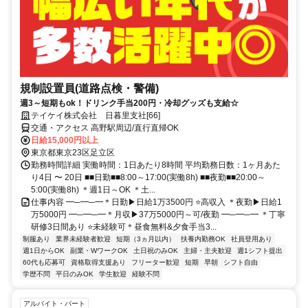
規制設置員(道路点検・警備)
週3～短期もok！ドリンク手当200円・冷却グッズも支給☆
テイケイ株式会社 日暮里支社[66]
交通・アクセス 高野駅周辺/直行直帰OK
日給15,000円以上
東京都東京23区足立区
勤務時間詳細 実働時間：1日あたり8時間 平均勤務日数：1ヶ月あた
り4日 〜 20日 ■■日勤■■8:00～17:00(実働8h) ■■夜勤■■20:00～
5:00(実働8h) ＊週1日～OK ＊土...
仕事内容 ━─━─━＊日勤▶日給1万3500円 ⭐高収入 ＊夜勤▶日給1
万5000円 ━─━─━＊月収▶37万5000円～可/夜勤 ━─━─━ ＊丁寧
研修3日間あり ⭐未経験可＊昼食無料&夕食手当3...
制服あり
業界未経験者歓迎
短期（3ヵ月以内）
扶養内勤務OK
社員登用あり
週1日からOK
副業・WワークOK
土日祝のみOK
主婦・主夫歓迎
週1シフト提出
60代も応募可
資格取得支援あり
フリーター歓迎
短期
早朝
シフト自由
学歴不問
平日のみOK
学生歓迎
経験不問
アルバイト・パート