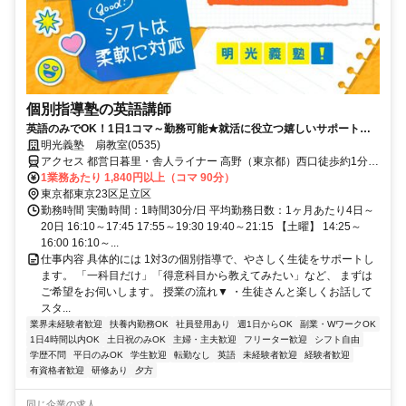
個別指導塾の英語講師
英語のみでOK！1日1コマ～勤務可能★就活に役立つ嬉しいサポートも
◎ミドル・シニアも活躍中
明光義塾 扇教室(0535)
アクセス 都営日暮里・舎人ライナー 高野（東京都）西口徒歩約1分、
都営日暮里・舎人ライナー 扇大橋東口徒歩約7分、都営日暮里・舎人
1業務あたり 1,840円以上（コマ 90分）
ライナー 江北（東京都）東口徒歩約7分
東京都東京23区足立区
勤務時間 実働時間：1時間30分/日 平均勤務日数：1ヶ月あたり4日～
20日 16:10～17:45 17:55～19:30 19:40～21:15 【土曜】 14:25～
16:00 16:10～...
仕事内容 具体的には 1対3の個別指導で、やさしく生徒をサポートし
ます。 「一科目だけ」「得意科目から教えてみたい」など、 まずは
ご希望をお伺いします。 授業の流れ▼ ・生徒さんと楽しくお話して
スタ...
業界未経験者歓迎
扶養内勤務OK
社員登用あり
週1日からOK
副業・WワークOK
1日4時間以内OK
土日祝のみOK
主婦・主夫歓迎
フリーター歓迎
シフト自由
学歴不問
平日のみOK
学生歓迎
転勤なし
英語
未経験者歓迎
経験者歓迎
有資格者歓迎
研修あり
夕方
同じ企業の求人