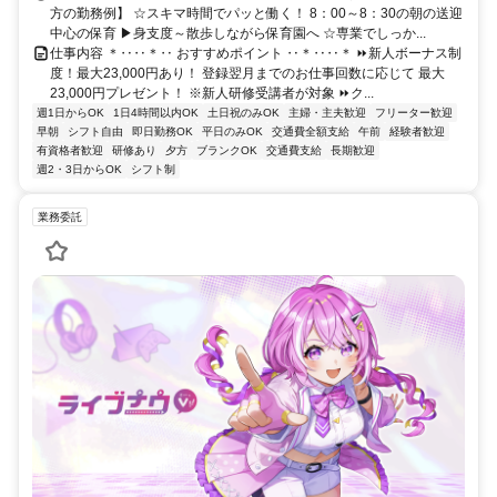
方の勤務例】 ☆スキマ時間でパッと働く！ 8：00～8：30の朝の送迎
中心の保育 ▶身支度～散歩しながら保育園へ ☆専業でしっか...
仕事内容 ＊‥‥＊‥ おすすめポイント ‥＊‥‥＊ ⏩新人ボーナス制
度！最大23,000円あり！ 登録翌月までのお仕事回数に応じて 最大
23,000円プレゼント！ ※新人研修受講者が対象 ⏩ク...
週1日からOK
1日4時間以内OK
土日祝のみOK
主婦・主夫歓迎
フリーター歓迎
早朝
シフト自由
即日勤務OK
平日のみOK
交通費全額支給
午前
経験者歓迎
有資格者歓迎
研修あり
夕方
ブランクOK
交通費支給
長期歓迎
週2・3日からOK
シフト制
業務委託