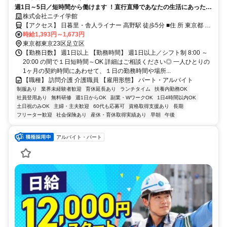
週1日～5日／短時間から働けます ！直行直帰であなたの生活にあった働
き方が魅力です。未経験の方も大歓迎！先輩社員が丁寧にサポートしま
株式会社ニチイ学館
すので安心して働けます。 ご利用者様の在宅の生活を支える訪問介護員
【アクセス】 日暮里・舎人ライナー 高野駅 徒歩5分 ■住 所 東京都 足
（ホームヘルパー）のお仕事です。
立区 扇2-35-8パークハイツ扇1F北 ■アクセス 日暮里・舎人ライナー
時給1,393円～1,673円
高野駅 徒歩5分
東京都東京23区足立区
【勤務日数】 週1日以上 【勤務時間】 週1日以上／シフト制 8:00 ～
20:00 の間で１日短時間～OK 詳細はご相談ください◎ 一人ひとりの
1ヶ月の契約時間にあわせて、１日の勤務時間や場所...
【職種】 訪問介護 介護職員 【雇用形態】 パート・アルバイト
制服あり
業界未経験者歓迎
育休延長あり
ランチタイム
扶養内勤務OK
社員登用あり
無料研修
週1日からOK
副業・WワークOK
1日4時間以内OK
土日祝のみOK
主婦・主夫歓迎
60代も応募可
資格取得支援あり
長期
フリーター歓迎
社会保険あり
産休・育休取得実績あり
早朝
午後
アルバイト・パート