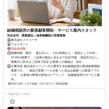
結婚相談所の新規顧客開拓・サービス案内スタッフ
完全在宅・業務委託／成果報酬型の営業業務
株式会社メドゥーサ
フルリモート
完全歩合制
勤務時間・曜日: ・週1日から ・1日1時間から ・原則として0:00～
24:00の範囲で、ご自身の都合に合わせて設定可能 ・固定休日なし。
業務日と休日はご自身で設定 お客様への連絡は、会社...
仕事内容: 株式会社メドゥーサが運営する結婚相談所の新規顧客開拓
業務です。 ・指定の営業ツールを使った見込み顧客への新規アプロ
ーチ ・お客様の希望や状況のヒアリング ・結婚相談所のサービス案
内...
週1日からOK
シフト自由
フルリモート
完全歩合制
アルバイト・パート