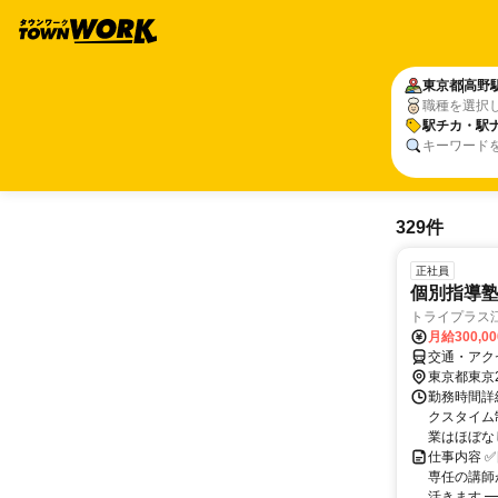
東京都
高野
職種を選択
駅チカ・駅
キーワード
329件
正社員
個別指導塾
トライプラス
月給300,0
交通・アク
東京都東京
勤務時間詳
クスタイム制
業はほぼなし
仕事内容 
専任の講師
活きます ━