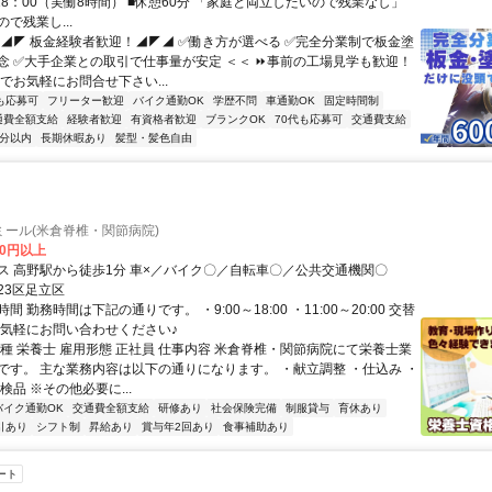
18：00（実働8時間） ■休憩60分 「家庭と両立したいので残業なし」
で残業し...
◤◢◤ 板金経験者歓迎！◢◤◢ ✅働き方が選べる ✅完全分業制で板金塗
念 ✅大手企業との取引で仕事量が安定 ＜＜ ⏩事前の工場見学も歓迎！
でお気軽にお問合せ下さい...
も応募可
フリーター歓迎
バイク通勤OK
学歴不問
車通勤OK
固定時間制
通費全額支給
経験者歓迎
有資格者歓迎
ブランクOK
70代も応募可
交通費支給
5分以内
長期休暇あり
髪型・髪色自由
ール(米倉脊椎・関節病院)
00円以上
交通アクセス 高野駅から徒歩1分 車×／バイク〇／自転車〇／公共交通機関〇
23区足立区
 勤務時間は下記の通りです。 ・9:00～18:00 ・11:00～20:00 交替
お気軽にお問い合わせください♪
職種 栄養士 雇用形態 正社員 仕事内容 米倉脊椎・関節病院にて栄養士業
です。 主な業務内容は以下の通りになります。 ・献立調整 ・仕込み ・
検品 ※その他必要に...
バイク通勤OK
交通費全額支給
研修あり
社会保険完備
制服貸与
育休あり
引あり
シフト制
昇給あり
賞与年2回あり
食事補助あり
ート