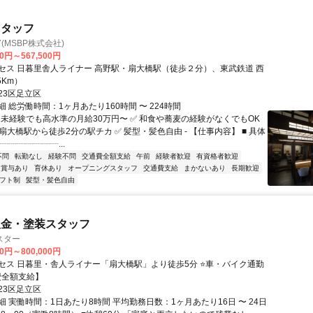
スタッフ
(MSBP株式会社)
00円～567,500円
セス 日暮里舎人ライナー 高野駅・扇大橋駅（徒歩２分）、東武鉄道 西
5Km）
23区足立区
 総労働時間：1ヶ月あたり160時間 〜 224時間
✅ 未経験でも高水準の月給30万円〜 ✅ 和食や蕎麦の経験がなくでもOK
扇大橋駅から徒歩2分の駅チカ ✅ 髪型・髪色自由 - 【仕事内容】 ■ 具体
┈┈┈┈┈┈┈...
不問
転勤なし
経験不問
交通費全額支給
午前
経験者歓迎
有資格者歓迎
賞与あり
育休あり
オープニングスタッフ
交通費支給
まかないあり
長期歓迎
フト制
髪型・髪色自由
板金・塗装スタッフ
スター
00円～800,000円
セス 日暮里・舎人ライナー「扇大橋駅」より徒歩5分 ⭐車・バイク通勤
費全額支給】
23区足立区
 実働時間：1日あたり8時間 平均勤務日数：1ヶ月あたり16日 〜 24日