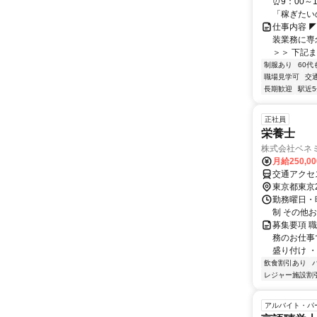
⏰9：00～
「稼ぎたいの
仕事内容 
装業務に専
＞＞ 下記ま
制服あり
60代
職場見学可
交
長期歓迎
駅近
正社員
栄養士
株式会社ベネミ
月給250,0
東京都東京
勤務曜日・時間
制 その他
募集要項 
務のお仕事
盛り付け ・
飲食割引あり
レジャー施設割
アルバイト・パ