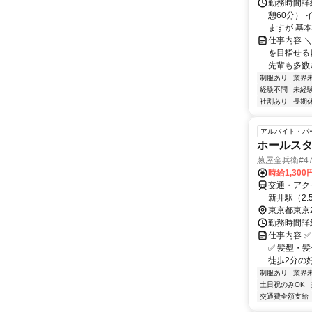
勤務時間詳細
憩60分）
ますが 基本
仕事内容 
を目指せる
先輩も多数い
制服あり
業界
経験不問
未経
社割あり
長期
アルバイト・パ
ホールス
葱屋金兵衛#47
時給1,300
交通・アク
新井駅（2.
東京都東京
勤務時間詳
仕事内容 
✅ 髪型・
徒歩2分の好
制服あり
業界
土日祝のみOK
交通費全額支給