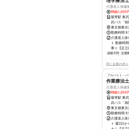
理学療法
介護老人保健
時給1,80
最寄駅 東
武バス「病
東京都東京
勤務時間 8
介護老人保
ト 勤務時間
事☆【足立区
経験不問
交通
同じ企業の求人
アルバイト・パ
作業療法
介護老人保健
時給1,80
最寄駅 東
武バス「病
東京都東京
勤務時間 8
介護老人保
ト 週3日か
カ！【足立区