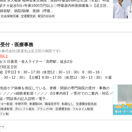
病院 求人概要 福寿会東京病院：医師/呼吸器内科/正社員（常勤） 時短
駅チカ徒歩5分♪年俸1600万円以上◇呼吸器内科医師募集☆【足立区、
師前駅、病院/病棟、医師（呼吸...
社会保険完備
交通費支給
駅近5分以内
の受付・医療事務
ス株式会社(派遣先は足立区の病院です)
0円以上
セス 日暮里・舎人ライナー「高野駅」徒歩2分
23区足立区
 【平日】9：30～17:30（休憩12：30～13：30） 8：00～16：
：30～12：30） 【土曜】9:30～17:30 （休憩12：30～13：30） ※週
域包括ケア病棟を併設している、脊椎・関節の専門病院の受付・事務の
✨ ／／／⭐経験者歓迎！／／／ 【仕事内容】 ✅受付でのご案内・対応 ✅
 ✅問診表の記入説明 ✅電子...
ーター歓迎
学歴不問
車通勤OK
職場見学可
転勤なし
交通費全額支給
資格者歓迎
月1シフト提出
ブランクOK
交通費支給
フルタイム歓迎
フト制
ート