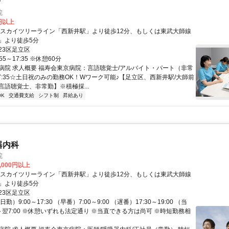
士
院
0円以上
武スカイツリーライン「西新井駅」より徒歩12分、もしくは東武大師線
」より徒歩5分
23区足立区
55～17:35 ※休憩60分
病院 求人概要 福寿会東京病院：言語聴覚士/アルバイト・パート（非常
17:35☆土日祝のみの勤務OK！Wワーク可能♪【足立区、西新井駅/大師前
言語聴覚士、非常勤】※積極採...
K
交通費支給
シフト制
昇給あり
器内科
院
0,000円以上
武スカイツリーライン「西新井駅」より徒歩12分、もしくは東武大師線
」より徒歩5分
23区足立区
勤）9:00～17:30 （早番）7:00～9:00 （遅番）17:30～19:00 （当
0～翌7:00 ※休憩いずれも法定通り ※当直できる方は尚可 ※時短勤務相