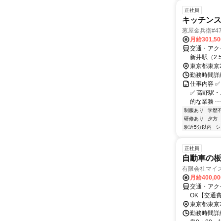
正社員
キッチン
葱屋金兵衛#47
月給301,5
交通・アク
新井駅（2.
東京都東京
勤務時間詳細
仕事内容 
✅ 高野駅・
的な業務 ┈
制服あり
学歴
研修あり
夕方
駅近5分以内
シ
正社員
自動車の
有限会社マイ
月給400,0
交通・アク
OK【交通
東京都東京
勤務時間詳細