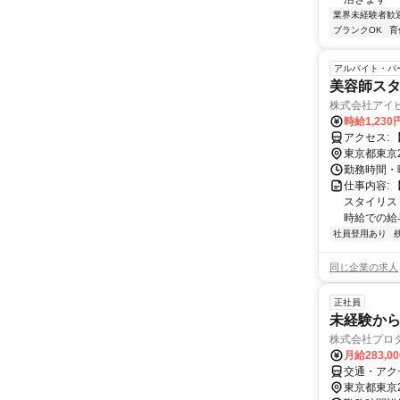
業界未経験者歓
ブランクOK
育
アルバイト・パ
美容師ス
株式会社アイビ
時給1,23
ア
東京都東京
勤務時間・曜日
仕事内容:
スタイリス
時給での給
社員登用あり
同じ企業の求人
正社員
未経験か
株式会社プロ
月給283,0
交通・アク
東京都東京