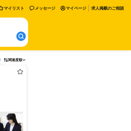
マイリスト
メッセージ
マイページ
求人掲載のご相談
存
関連度順