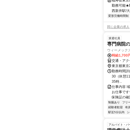
福寿会東京
勤務可能★
西新井駅/大
変形労働時間制
同じ企業の求人
派遣社員
専門病院
ウィーメック
時給1,70
交通・アク
東京都東京
勤務時間詳細
30（休憩11
35時...
仕事内容 
お仕事です
保険証の確認
制服あり
フリ
経験者歓迎
有
駅近5分以内
シ
アルバイト・パ