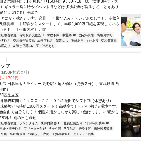
 総労働時間：1ヶ月あたり160時間 9：00〜18：00（実働8時間・休
 イレギュラー発生時やイベント月などは 多少残業が発生することもあり
的には定時退社推奨で...
＼ とにかく稼ぎたい方、必見！ ／ 飛び込み・テレアポなしでも、高収入
反響営業。 未経験からスタートして、年収1,000万円超を実現している
ます。 【仕事内容】 お問...
未経験者歓迎
資格取得支援あり
学歴不問
車通勤OK
固定時間制
職場見学可
験者歓迎
交通費全額支給
経験者歓迎
残業なし
研修あり
育休あり
交通費支給
休暇あり
友達と応募OK
寮・社宅あり
ート
タッフ
(MSBP株式会社)
円～1,700円
セス 日暮里舎人ライナー 高野駅・扇大橋駅（徒歩２分）、東武鉄道 西
5Km）
23区足立区
細 勤務時間：９：００～２２：００の範囲でシフト制（休憩あり）
✅ 未経験から時給1300円スタート！ 高効率でしっかり稼げる環境です。
髪色自由で自分らしく！ 個性を活かしながら楽しく働けます。 ✅ 駅から
立地！ 雨の日も通勤...
未経験者歓迎
ランチタイム
扶養内勤務OK
社員登用あり
1日4時間以内OK
主婦・主夫歓迎
フリーター歓迎
学歴不問
学生歓迎
経験不問
未経験者歓迎
午前
経験者歓迎
残業なし
夜間
有資格者歓迎
月1シフト提出