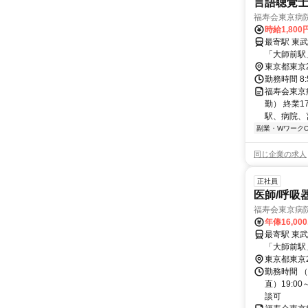
言語聴覚
福寿会東京病
時給1,80
最寄駅 東
「大師前駅
東京都東京
勤務時間 8:
福寿会東京
勤） 終業
駅、病院、
副業・WワークO
同じ企業の求人
正社員
医師/呼吸
福寿会東京病
年俸16,00
最寄駅 東
「大師前駅
東京都東京
勤務時間 （日
直）19:0
談可