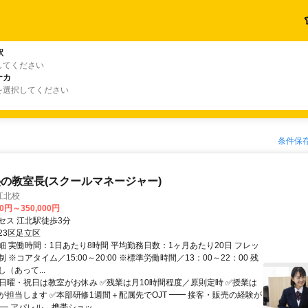
駅
してください
ナカ
を選択してください
条件保
の教室長(スクールマネージャー)
江北校
00円～350,000円
セス 江北駅徒歩3分
23区足立区
細 実働時間：1日あたり8時間 平均勤務日数：1ヶ月あたり20日 フレッ
 ※コアタイム／15:00～20:00 ※標準労働時間／13：00～22：00 残
（あって...
✅日曜・祝日は教室がお休み ✅残業は月10時間程度／原則定時 ✅授業は
が担当します ✅本部研修1週間＋配属先でOJT ━━ 接客・販売の経験が
━ アパレル、携帯ショッ...