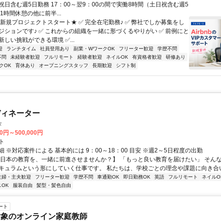
祝日含む週5日勤務 17：00～翌9：00の間で実働8時間（土日祝含む週5
1時間休憩の他に前半...
★新規プロジェクトスタート★ ✅ 完全在宅勤務♪ ✅ 弊社でしか募集をし
ジションです♪ ✅ これからの組織を一緒に形づくるやりがい ✅ 前例にと
しい挑戦ができる環境 ✅...
迎
ランチタイム
社員登用あり
副業・WワークOK
フリーター歓迎
学歴不問
不問
未経験者歓迎
フルリモート
経験者歓迎
ネイルOK
有資格者歓迎
研修あり
クOK
育休あり
オープニングスタッフ
長期歓迎
シフト制
ディネーター
タ
00円～500,000円
ト
 ※対応案件による 基本的には 9：00～18：00 目安 ※週2～5日程度の出勤
【日本の教育を、一緒に前進させませんか？】 「もっと良い教育を届けたい」 そん
キュラムという形にしていく仕事です。 私たちは、学校ごとの理念や課題に向き合いな
主婦・主夫歓迎
フリーター歓迎
学歴不問
車通勤OK
即日勤務OK
英語
フルリモート
ネイルO
OK
服装自由
髪型・髪色自由
ート
対象のオンライン家庭教師