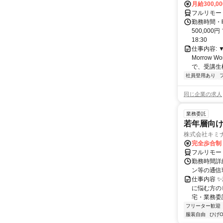
月給300,0
フルリモー
勤務時間・曜
500,000
18:30
仕事内容:
Morrow
で、受講生
社員登用あり
同じ企業の求人
業務委託
若年層向け
株式会社キミ
完全歩合制
フルリモー
勤務時間詳
ン等の通信環境があ
仕事内容 
に悩む方の
宅・業務委
フリーター歓迎
服装自由
ひげO