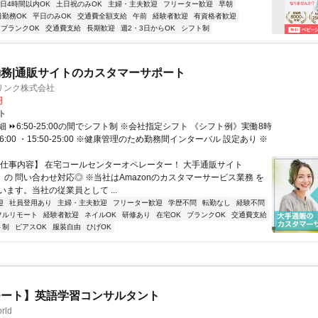
1日4時間以内OK
土日祝のみOK
主婦・主夫歓迎
フリーター歓迎
早朝
日勤務OK
平日のみOK
交通費全額支給
午前
経験者歓迎
有資格者歓迎
ブランクOK
交通費支給
長期歓迎
週2・3日からOK
シフト制
務|通販サイトのカスタマーサポート
リンク株式会社
円
ト
 ⏩6:50-25:00の間でシフト制 ※会社指定シフト 《シフト例》実働8時
-16:00 ・15:50-25:00 ※健康管理のため勤務間インターバル 設定あり ※
【仕事内容】 在宅コールセンターオペレーター！ 大手通販サイト
n」の 問い合わせ対応◎ ※当社はAmazonのカスタマーサービス業務 を
ます。当社の従業員として ...
迎
社員登用あり
主婦・主夫歓迎
フリーター歓迎
学歴不問
転勤なし
経験不問
フルリモート
経験者歓迎
ネイルOK
研修あり
在宅OK
ブランクOK
交通費支給
ト制
ピアスOK
服装自由
ひげOK
モート】英語学習コンサルタント
rld