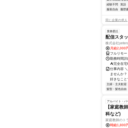
経験不問
英語
服装自由
履歴
同じ企業の求人
業務委託
配信スタッ
株式会社yeter
月給2,000
フルリモー
勤務時間詳
⛺完全在宅
仕事内容 ＼
ませんか？
好きなことで
主婦・主夫歓迎
髪型・髪色自由
アルバイト・パ
【家庭教師
科など)
家庭教師のト
時給1,800