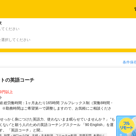
駅
してください
を選択してください
条件保
ートの英語コーチ
00円以上
ト
細 総労働時間：1ヶ月あたり165時間 フルフレックス制（実働8時間・
） ※勤務時間はご希望第一で調整しますので、お気軽にご相談くださ
「せっかく身につけた英語力、使わないまま眠らせていませんか？」 “も
ない”と願う人のための英語コーチングスクール 「90 English」を運
。 「英語コーチ」と聞...
迎
副業・WワークOK
主婦・主夫歓迎
フリーター歓迎
学歴不問
転勤なし