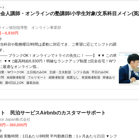
ート
会人講師・オンラインの塾講師/小学生対象/文系科目メイン(
ライン個別指導塾 オンライン事業部
円～6,930円
ト
担当科目や勤務曜日/時間は柔軟に対応でき、ご希望に応じてシフトの調
す。
【―― ブランクOK！オンラインでトライの先生に！ ――】 ▼▼ この求
T！ ▼▼ □最高時給6,930円！明確なランクアップ制度 □完全在宅！Wワ
最適なオンライン指...
副業・WワークOK
土日祝のみOK
主婦・主夫歓迎
シフト自由
平日のみOK
不問
未経験者歓迎
フルリモート
経験者歓迎
残業なし
有資格者歓迎
研修あり
制
週4日以上OK
服装自由
ト 民泊サービスAirbnbのカスタマーサポート
ance Japan株式会社
00円～360,000円
ト
細 実働時間：1日あたり8時間 平均勤務日数：1ヶ月あたり21日 ▼シフ