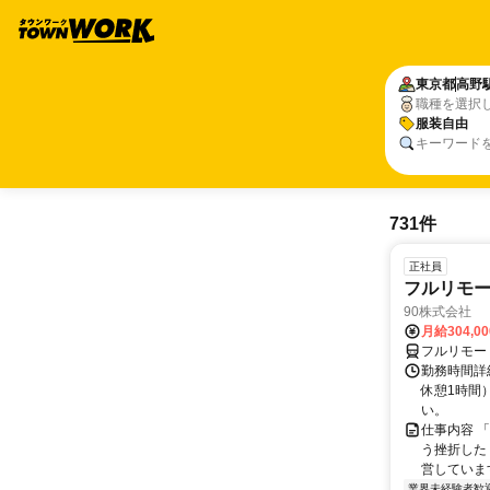
東京都
高野
職種を選択
服装自由
キーワード
731件
正社員
フルリモ
90株式会社
月給304,0
フルリモー
勤務時間詳
休憩1時間
い。
仕事内容 
う挫折したく
営しています
業界未経験者歓