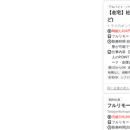
アルバイト・パ
【在宅】社
ど)
トライのオン
時給1,430
フルリモー
勤務時間 
整が可能で
仕事内容 
人のPOIN
ーク・副業に
週1日からOK
転勤なし
経験
在宅OK
シフト
同じ企業の求人
契約社員
フルリモー
Teleperform
月給330,0
フルリモー
勤務時間詳