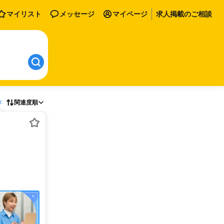
マイリスト
メッセージ
マイページ
求人掲載のご相談
存
関連度順