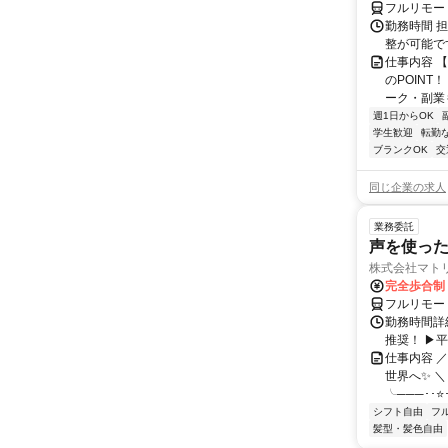
フルリモー
勤務時間 
整が可能で
仕事内容 
のPOINT
ーク・副業も
週1日からOK
学生歓迎
転勤
ブランクOK
交
同じ企業の求人
業務委託
声を使っ
株式会社マト
完全歩合制
フルリモー
勤務時間詳細
推奨！ ▶
仕事内容 
世界へ✨ ＼
╰───･･⭐･
シフト自由
フ
髪型・髪色自由