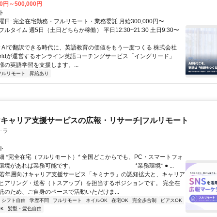
00円～500,000円
ト
日: 完全在宅勤務・フルリモート・業務委託 月給300,000円〜
円 フルタイム 週5日（土日どちらか稼働） 平日12:30~21:30 土日9:30〜
 ▼AIで翻訳できる時代に、英語教育の価値をもう一度つくる 株式会社
 Worldが運営するオンライン英語コーチングサービス「イングリード」
様の英語学習を支援します。...
フルリモート
昇給あり
キャリア支援サービスの広報・リサーチ|フルリモート
ナラ
ト
細 *完全在宅（フルリモート）* 全国どこからでも、PC・スマートフォ
れば業務可能です。 ‾‾‾‾‾‾‾‾‾‾‾‾‾‾‾‾‾‾‾‾‾‾‾‾‾‾‾‾‾‾ *業務環境* ● ...
✨若年層向けキャリア支援サービス「キミナラ」の認知拡大と、キャリア
ヒアリング・送客（トスアップ）を担当するポジションです。 完全在
託のため、ご自身のペースで活動いただけま...
シフト自由
学歴不問
フルリモート
ネイルOK
在宅OK
完全歩合制
ピアスOK
K
髪型・髪色自由