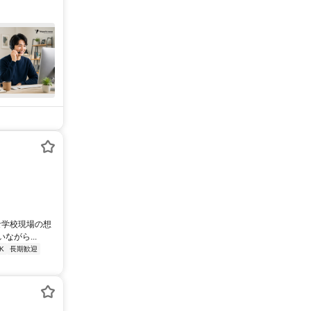
な学校現場の想
がら...
K
長期歓迎