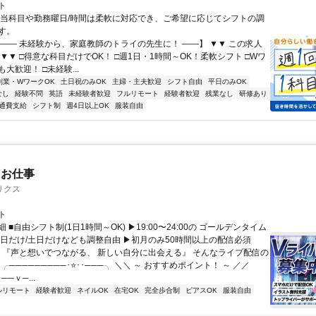
ト
担当科目や勤務曜日/時間は柔軟に対応でき、ご希望に応じてシフトの調
す。
【―― 未経験から、家庭教師のトライの先生に！ ――】 ▼▼ この求人
！ ▼▼ □得意な科目だけでOK！ □週1日・1時間～OK！柔軟シフト □Wワ
大歓迎！ □未経験...
副業・WワークOK
土日祝のみOK
主婦・主夫歓迎
シフト自由
平日のみOK
なし
経験不問
英語
未経験者歓迎
フルリモート
経験者歓迎
残業なし
研修あり
通費支給
シフト制
週4日以上OK
服装自由
たお仕事
リクス
ト
 ■自由シフト制(1日1時間～OK) ▶19:00〜24:00の ゴールデンタイム
平日だけ/土日だけなども調整自由 ▶初月のみ50時間以上の配信必須
／ 『声と想いでつながる、 新しい自分に出会える』 そんなライブ配信の
 ╭─────────･⭐･･───╮ ＼＼ ～ おすすめポイント！ ～ ／／
──ｖ─...
ルリモート
経験者歓迎
ネイルOK
在宅OK
完全歩合制
ピアスOK
服装自由