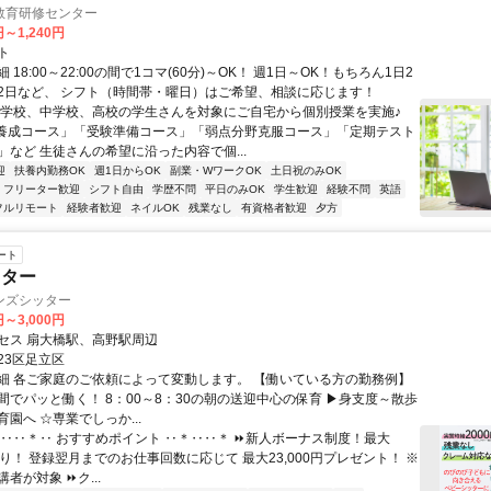
教育研修センター
円～1,240円
ト
 18:00～22:00の間で1コマ(60分)～OK！ 週1日～OK！もちろん1日2
2日など、 シフト（時間帯・曜日）はご希望、相談に応じます！
小学校、中学校、高校の学生さんを対象にご自宅から個別授業を実施♪
養成コース」「受験準備コース」「弱点分野克服コース」「定期テスト
」など 生徒さんの希望に沿った内容で個...
迎
扶養内勤務OK
週1日からOK
副業・WワークOK
土日祝のみOK
フリーター歓迎
シフト自由
学歴不問
平日のみOK
学生歓迎
経験不問
英語
フルリモート
経験者歓迎
ネイルOK
残業なし
有資格者歓迎
夕方
ート
ッター
ンズシッター
円～3,000円
セス 扇大橋駅、高野駅周辺
23区足立区
細 各ご家庭のご依頼によって変動します。 【働いている方の勤務例】
間でパッと働く！ 8：00～8：30の朝の送迎中心の保育 ▶身支度～散歩
園へ ☆専業でしっか...
＊‥‥＊‥ おすすめポイント ‥＊‥‥＊ ⏩新人ボーナス制度！最大
円あり！ 登録翌月までのお仕事回数に応じて 最大23,000円プレゼント！ ※
者が対象 ⏩ク...