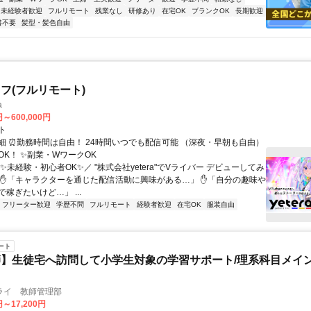
未経験者歓迎
フルリモート
残業なし
研修あり
在宅OK
ブランクOK
長期歓迎
書不要
髪型・髪色自由
フ(フルリモート)
a
円～600,000円
ト
細 ⏰勤務時間は自由！ 24時間いつでも配信可能 （深夜・早朝も自由）
OK！ ✨副業・WワークOK
✨未経験・初心者OK✨／ "株式会社yetera"でVライバー デビューしてみ
 ✋「キャラクターを通じた配信活動に興味がある…」 ✋「自分の趣味や
稼ぎたいけど…」 ...
フリーター歓迎
学歴不問
フルリモート
経験者歓迎
在宅OK
服装自由
ート
】生徒宅へ訪問して小学生対象の学習サポート/理系科目メイン
ライ 教師管理部
円～17,200円