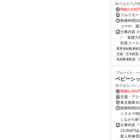
株式会社九州
時給1,040
フルリモー
勤務時間詳細
コマや、週
仕事内容 
✅「基礎力
対策コース
業界未経験者歓
主婦・主夫歓迎
未経験者歓迎
アルバイト・パ
ベビーシ
株式会社ポピ
時給2,000
交通・アク
東京都東京
勤務時間詳
☆スキマ時
しながら保育
仕事内容 
23,000
新人研修受講