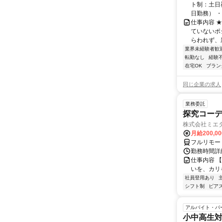
ト制：土日
日勤務） ・
仕事内容 
ていないポ
らわれず、新
業界未経験者歓
転勤なし
経験
在宅OK
ブラン
同じ企業の求人
業務委託
探究コー
株式会社ミエ
月給200,0
フルリモー
勤務時間詳細
仕事内容 
いを、カリ
社員登用あり
シフト制
ピアス
アルバイト・パ
小中高生