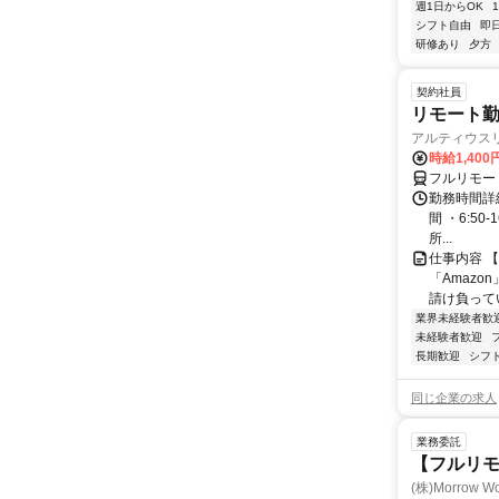
週1日からOK
シフト自由
即
研修あり
夕方
契約社員
リモート勤
アルティウス
時給1,400
フルリモー
勤務時間詳細
間 ・6:50
所...
仕事内容 
「Amazo
請け負ってい
業界未経験者歓
未経験者歓迎
長期歓迎
シフ
同じ企業の求人
業務委託
【フルリ
(株)Morrow Wo