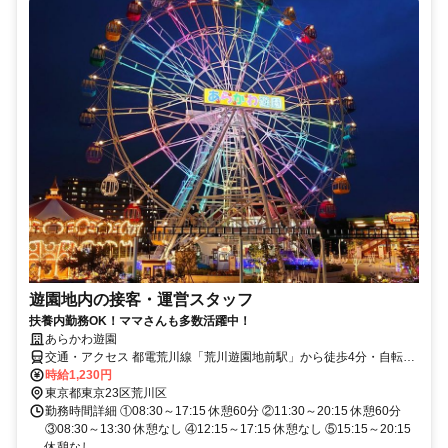
遊園地内の接客・運営スタッフ
扶養内勤務OK！ママさんも多数活躍中！
あらかわ遊園
交通・アクセス 都電荒川線「荒川遊園地前駅」から徒歩4分・自転車
通勤OK
時給1,230円
東京都東京23区荒川区
勤務時間詳細 ①08:30～17:15 休憩60分 ②11:30～20:15 休憩60分
③08:30～13:30 休憩なし ④12:15～17:15 休憩なし ⑤15:15～20:15
休憩なし ...