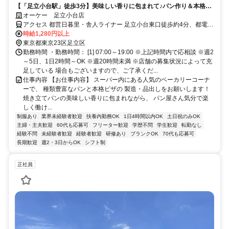
【「足立小台駅」徒歩3分】美味しい香りに包まれて♪パン作り＆本格ピ
ザ作りの仕事！レシピも完備◎
オーケー 足立小台店
アクセス 都営日暮里・舎人ライナー 足立小台東口徒歩約4分、都電荒
川線 小台徒歩約12分、都電荒川線 熊野前出入口1徒歩約14分 日暮
時給1,280円以上
里・舎人ﾗｲﾅｰ「足立小台駅」より徒歩3分＊自転車通勤OK
東京都東京23区足立区
勤務時間 ・勤務時間： [1] 07:00～19:00 ※上記時間内で応相談 ※週2
～5日、1日2時間～OK ※週20時間未満 ※店舗の募集状況によって充
足している 場合もございますので、ご了承くだ...
仕事内容 【お仕事内容】 スーパー内にある人気のベーカリーコーナ
ーで、 種類豊富なパンと本格ピザの 製造・品出しをお願いします！
焼き立てパンの美味しい香りに包まれながら、 パン屋さん気分で楽
しく働け...
制服あり
業界未経験者歓迎
扶養内勤務OK
1日4時間以内OK
土日祝のみOK
主婦・主夫歓迎
60代も応募可
フリーター歓迎
学歴不問
学生歓迎
転勤なし
経験不問
未経験者歓迎
経験者歓迎
研修あり
ブランクOK
70代も応募可
長期歓迎
週2・3日からOK
シフト制
正社員