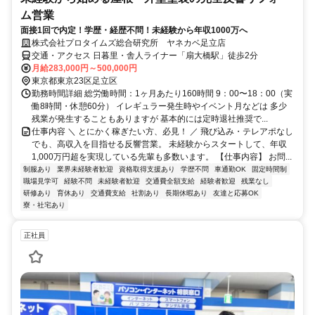
ム営業
面接1回で内定！学歴・経歴不問！未経験から年収1000万へ
株式会社プロタイムズ総合研究所 ヤネカベ足立店
交通・アクセス 日暮里・舎人ライナー「扇大橋駅」徒歩2分
月給283,000円～500,000円
東京都東京23区足立区
勤務時間詳細 総労働時間：1ヶ月あたり160時間 9：00〜18：00（実
働8時間・休憩60分） イレギュラー発生時やイベント月などは 多少
残業が発生することもありますが 基本的には定時退社推奨で...
仕事内容 ＼ とにかく稼ぎたい方、必見！ ／ 飛び込み・テレアポなし
でも、高収入を目指せる反響営業。 未経験からスタートして、年収
1,000万円超を実現している先輩も多数います。 【仕事内容】 お問...
制服あり
業界未経験者歓迎
資格取得支援あり
学歴不問
車通勤OK
固定時間制
職場見学可
経験不問
未経験者歓迎
交通費全額支給
経験者歓迎
残業なし
研修あり
育休あり
交通費支給
社割あり
長期休暇あり
友達と応募OK
寮・社宅あり
正社員