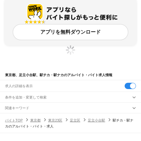
アプリを無料ダウンロード
東京都、足立小台駅、駅チカ・駅ナカのアルバイト・バイト求人情報
求人の詳細を表示
条件を追加・変更して検索
市区町村を追加・変更
関連キーワード
完全在宅ワーク 全国
シール貼り 在宅
現在地周辺
ガチャガチャ
犬カフェ
東京都
駅を追加・変更
バイトTOP
東京都
東京23区
足立区
足立小台駅
駅チカ・駅ナ
東京都
すべて
カのアルバイト・バイト・求人
東京23区
すべて
職種を追加・変更
JR東海道本線(東京～熱海)
千代田区
中央区
港区
新宿区
文京区
台東区
墨田区
江東区
品川区
目黒区
大田区
東京駅
新橋駅
品川駅
飲食・フードサービス
世田谷区
渋谷区
中野区
杉並区
豊島区
北区
荒川区
板橋区
練馬区
足立区
葛飾区
特徴を追加・変更