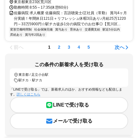
東京都東京23区荒川区
勤務時間 8:55～17:35(休憩60分)
佐藤病院 求人概要 佐藤病院：言語聴覚士/正社員（常勤） 賞与4ヶ月
分実績！年間休日121日＋リフレッシュ休暇3日あり♪月給25万1220
円～33万5900円☆駅チカ徒歩1分の病院でのお仕事◎【荒川区...
変形労働時間制
社会保険完備
賞与あり
育休あり
交通費支給
駅近5分以内
昇給あり
賞与年2回あり
前へ
次へ
1
2
3
4
5
この条件の新着求人を受け取る
東京都 / 足立小台駅
駅チカ・駅ナカ
「LINEで受け取る」では、新着求人のほか、おすすめ情報なども配信しま
す。
詳しくはこちら
LINEで受け取る
メールで受け取る