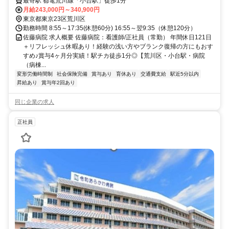
駅・病院（病棟）・看護師・常勤】※積極採用中
最寄駅 都電荒川線「小台駅」徒歩1分
月給243,000円～340,900円
東京都東京23区荒川区
勤務時間 8:55～17:35(休憩60分) 16:55～翌9:35（休憩120分）
佐藤病院 求人概要 佐藤病院：看護師/正社員（常勤） 年間休日121日
＋リフレッシュ休暇あり！経験の浅い方やブランク復帰の方にもおす
すめ♪賞与4ヶ月分実績！駅チカ徒歩1分◎【荒川区・小台駅・病院
（病棟...
変形労働時間制
社会保険完備
賞与あり
育休あり
交通費支給
駅近5分以内
昇給あり
賞与年2回あり
同じ企業の求人
正社員