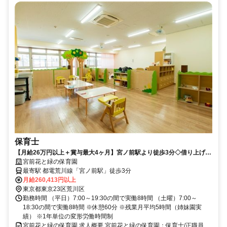
保育士
【月給26万円以上＋賞与最大4ヶ月】宮ノ前駅より徒歩3分◇借り上げ社
宅や各種手当も充実の認可保育園【荒川区・保育園・宮ノ前駅・保育
宮前花と緑の保育園
士・正職員】
最寄駅 都電荒川線「宮ノ前駅」徒歩3分
月給260,413円以上
東京都東京23区荒川区
勤務時間 （平日）7:00～19:30の間で実働8時間 （土曜）7:00～
18:30の間で実働8時間 ※休憩60分 ※残業月平均5時間（姉妹園実
績） ※1年単位の変形労働時間制
宮前花と緑の保育園 求人概要 宮前花と緑の保育園：保育士/正職員