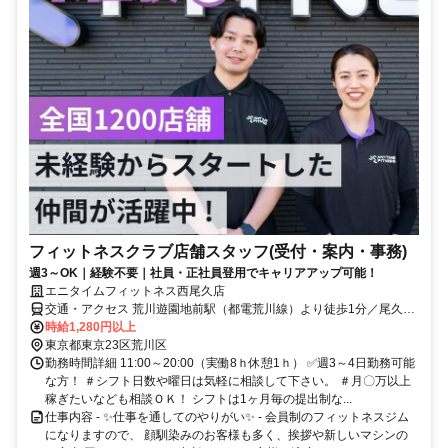
フィットネスクラブ店舗スタッフ(受付・案内・事務)
週3～OK｜経験不要｜社員・正社員登用でキャリアアップ可能！
エニタイムフィットネス西尾久店
交通・アクセス 荒川遊園地前駅（都電荒川線）より徒歩1分／尾久駅
（JR上野東京ライン）より徒歩8分
時給1,280円以上
東京都東京23区荒川区
勤務時間詳細 11:00～20:00（実働8ｈ休憩1ｈ） ✅週3～4日勤務可能
な方！ ＃シフト日数や曜日は気軽に相談して下さい。 ＃月〇万以上
稼ぎたいなども相談ＯＫ！ シフトは1ヶ月毎の提出制な...
仕事内容 - ✨仕事を通してのやりがい✨ - 会員制のフィットネスジム
になりますので、 顔馴染みのお客様も多く、挨拶や新しいマシンの