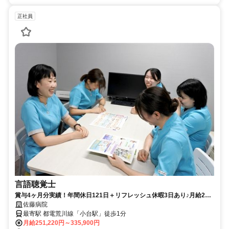
正社員
言語聴覚士
賞与4ヶ月分実績！年間休日121日＋リフレッシュ休暇3日あり♪月給25
万1220円～33万5900円☆駅チカ徒歩1分の病院でのお仕事◎【荒川区・
佐藤病院
小台駅・言語聴覚士・病院・正職員】※積極採用中
最寄駅 都電荒川線「小台駅」徒歩1分
月給251,220円～335,900円