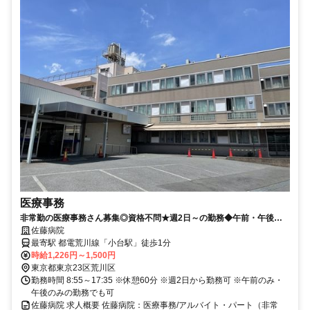
医療事務
非常勤の医療事務さん募集◎資格不問★週2日～の勤務◆午前・午後の
みでもOK♪駅チカ徒歩1分♪【荒川区、病院、小台駅、医療事務、非常
佐藤病院
勤】※積極採用中
最寄駅 都電荒川線「小台駅」徒歩1分
時給1,226円～1,500円
東京都東京23区荒川区
勤務時間 8:55～17:35 ※休憩60分 ※週2日から勤務可 ※午前のみ・
午後のみの勤務でも可
佐藤病院 求人概要 佐藤病院：医療事務/アルバイト・パート（非常