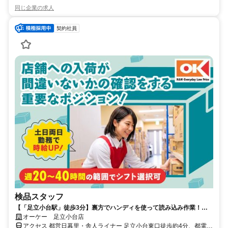
同じ企業の求人
契約社員
検品スタッフ
【「足立小台駅」徒歩3分】裏方でハンディを使って読み込み作業！煩
雑業務なし！
オーケー 足立小台店
アクセス 都営日暮里・舎人ライナー 足立小台東口徒歩約4分、都電荒