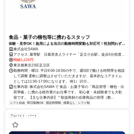
食品・菓子の梱包等に携わるスタッフ
体験・見学OK！急用による当日の勤務時間変動も対応可！性別問わず、
男性・女性・フリーターさん・主婦・ママさん大歓迎
株式会社SAWA
アクセス: 最寄駅 日暮里舎人ライナー「足立小台駅」徒歩5分程度
自転車通勤も可能 給与: 時給1,226円（都道府県の条例により変動あ
時給1,226円
東京都東京23区足立区
り） スキルや経験に応じて、時給UPあり。
勤務時間・曜日: 平日9:00-18:00の中で、週5回で働ける時間帯を相談
して調整 柔軟に調整はさせていただきますが、基本的なコアタイム
としては11:00-17:00になります。 例1）10:0...
仕事内容: 株式会社SAWA で 食品・お菓子等の「商品管理・梱包・出
荷準備」に携わる軽作業のお仕事です。 初心者・未経験者でも大歓
迎です。 【主な仕事内容】 * 取扱商材の在庫商品の管理（数...
シフト自由
即日勤務OK
固定時間制
残業なし
シフト制
アルバイト・パート