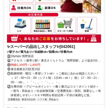
✨スーパーの品出しスタッフ✨[042061]
✅駅チカ✅賞与あり✅未経験ok✅副業ok✅扶養内ok
Olympic 熊野前店
アクセス: ✨最寄り駅✨ 東京さくらトラム「熊野前駅」より徒歩3分
。・゜・。。・゜・。。・゜・。。・゜・。・
時給1,300円～1,400円
東京都東京23区荒川区
勤務時間・曜日: ✨希望シフトok✨ ＜ご都合に合わせ相談ください！
＞ 17：00〜21：00（シフト制：1日4h～ok！） 例） 17：00～21：
00･･･etc 。・゜・。。・゜・。。・...
仕事内容: ✨アピールポイント✨ ＜働く魅力はココ！ポイント紹介＞
✅賞与・昇給あり ✅社会保険完備 ✅交通費支給 ✅原則、残業なし ✅有
休取得しやすい ✅スキマ時間を有効活用 ✅子供の体調など急...
交通費支給
駅近5分以内
シフト制
昇給あり