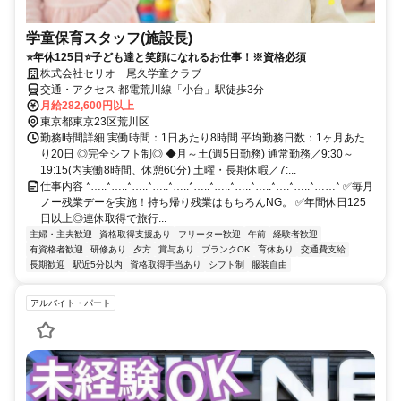
学童保育スタッフ(施設長)
⭐年休125日⭐子ども達と笑顔になれるお仕事！※資格必須
株式会社セリオ 尾久学童クラブ
交通・アクセス 都電荒川線「小台」駅徒歩3分
月給282,600円以上
東京都東京23区荒川区
勤務時間詳細 実働時間：1日あたり8時間 平均勤務日数：1ヶ月あた
り20日 ◎完全シフト制◎ ◆月～土(週5日勤務) 通常勤務／9:30～
19:15(内実働8時間、休憩60分) 土曜・長期休暇／7:...
仕事内容 *…..*…..*…..*…..*…..*…..*…..*…..*…..*….*…..*……* ✅毎月
ノー残業デーを実施！持ち帰り残業はもちろんNG。 ✅年間休日125
日以上◎連休取得で旅行...
主婦・主夫歓迎
資格取得支援あり
フリーター歓迎
午前
経験者歓迎
有資格者歓迎
研修あり
夕方
賞与あり
ブランクOK
育休あり
交通費支給
長期歓迎
駅近5分以内
資格取得手当あり
シフト制
服装自由
アルバイト・パート