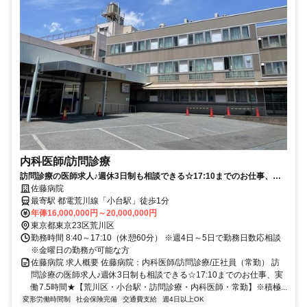
内科医師/訪問診療
訪問診療の医師求人♪週休3日制も相談できる☆17:10までのお仕事、実
働7.5時間★【荒川区・小台駅・訪問診療・内科医師・常勤】※積極採用
佐藤病院
中
最寄駅 都電荒川線「小台駅」徒歩1分
年俸16,000,000円～20,000,000円
東京都東京23区荒川区
勤務時間 8:40～17:10（休憩60分） ※週4日～5日で勤務日数応相談
※金曜日の勤務が可能な方
佐藤病院 求人概要 佐藤病院：内科医師/訪問診療/正社員（常勤） 訪
問診療の医師求人♪週休3日制も相談できる☆17:10までのお仕事、実
働7.5時間★【荒川区・小台駅・訪問診療・内科医師・常勤】※積極...
変形労働時間制
社会保険完備
交通費支給
週4日以上OK