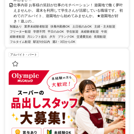
仕事内容 お客様の笑顔が仕事のモチベーション！ 遊園地で働く夢叶
えませんか。 週末を利用して学生さんが活躍している職場です。 初
めてのアルバイト、遊園地から始めてみませんか。 ★遊園地が好
き！遊ぶの...
制服あり
業界未経験者歓迎
扶養内勤務OK
土日祝のみOK
主婦・主夫歓迎
フリーター歓迎
学歴不問
平日のみOK
学生歓迎
未経験者歓迎
午前
経験者歓迎
月1シフト提出
夕方
ブランクOK
交通費支給
長期歓迎
フルタイム歓迎
駅近5分以内
週2・3日からOK
アルバイト・パート