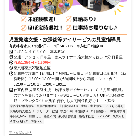
児童発達支援・放課後等デイサービスの児童指導員
有資格者求ム！✨週2日～・1日5h～OK！✨入社日相談OK
こぱんはうすさくら 本木教室
交通・アクセス 日暮里・舎人ライナー 扇大橋から徒歩15分 日暮里・
舎人ライナー 足立小台駅から徒歩20分 日暮里・舎人ライナー 高野駅
時給1,350円～1,500円
から徒歩20分
東京都東京23区足立区
勤務時間詳細 *【勤務日】* 月曜日～日曜日 ※勤務曜日は応相談 【勤
務時間】 12:00〜18:00の間で5時間以上から可能 ・シフト例 1）
12:00～17:00 2）13:00～18:0...
仕事内容 児童発達支援・放課後等デイサービスにて 「児童指導員」
の方を募集しております！ - ✅週2日～OK ✅即日入社OK ✅未経験歓
迎・ブランクOK！ ✅残業ほぼなし人間関係良好です！ ・延長...
業界未経験者歓迎
扶養内勤務OK
土日祝のみOK
主婦・主夫歓迎
60代も応募可
資格取得支援あり
フリーター歓迎
学歴不問
車通勤OK
即日勤務OK
職場見学可
平日のみOK
転勤なし
経験不問
未経験者歓迎
経験者歓迎
ネイルOK
残業なし
有資格者歓迎
研修あり
同じ企業の求人