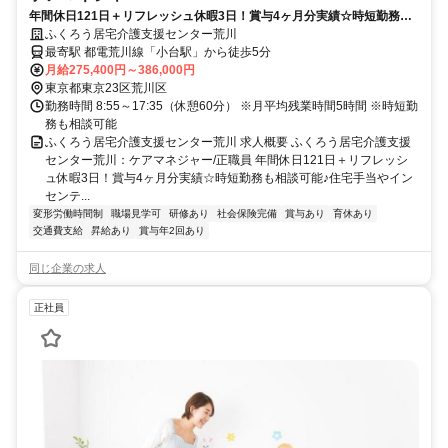
年間休日121日＋リフレッシュ休暇3日！賞与4ヶ月分実績☆時短勤務も
相談可能♪住宅手当やインセンティブなどの各種手当あり◎【荒川区、居
ふくろう居宅介護支援センター荒川
宅介護、小台駅、ケアマネジャー、正職員】※採用強化中
最寄駅 都電荒川線「小台駅」から徒歩5分
月給275,400円～386,000円
東京都東京23区荒川区
勤務時間 8:55～17:35（休憩60分） ※月平均残業時間5時間 ※時短勤
務も相談可能
ふくろう居宅介護支援センター荒川 求人概要 ふくろう居宅介護支援
センター荒川：ケアマネジャー/正職員 年間休日121日＋リフレッシ
ュ休暇3日！賞与4ヶ月分実績☆時短勤務も相談可能♪住宅手当やイン
センテ...
変形労働時間制
職場見学可
研修あり
社会保険完備
賞与あり
育休あり
交通費支給
昇給あり
賞与年2回あり
同じ企業の求人
正社員