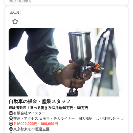
同じ企業の求人
正社員
自動車の板金・塗装スタッフ
経験者歓迎！選べる働き方◎月給40万円～80万円！
有限会社マイスター
交通・アクセス 日暮里・舎人ライナー「扇大橋駅」より徒歩5分 ⭐
車・バイク通勤OK【交通費全額支給】
月給400,000円～800,000円
東京都東京23区足立区