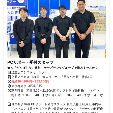
PCサポート受付スタッフ
★＼「がんばらない経営」ケーズデンキグループで働きませんか？／
足立店アシストカウンター
交通アクセス 日暮里・舎人ライナー「足立小台駅」徒歩1分
月給204,800円～232,600円
東京都東京23区足立区
勤務曜日・時間 8:50～21:20の間でシフト制（実働8h） 【シフト
例】 ① 9:20～18:40（休憩80分） ② 10:20～19:40（休憩80分） な
ど
募集要項 職種 PCサポート受付スタッフ 雇用形態 正社員 仕事内容
「パソコンは買ったけど自分で設定ができない」 「データの移行作