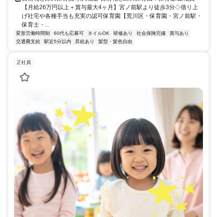
【月給26万円以上＋賞与最大4ヶ月】宮ノ前駅より徒歩3分◇借り上
げ社宅や各種手当も充実の認可保育園【荒川区・保育園・宮ノ前駅・
保育士・...
変形労働時間制
60代も応募可
ネイルOK
研修あり
社会保険完備
賞与あり
交通費支給
駅近5分以内
昇給あり
髪型・髪色自由
正社員