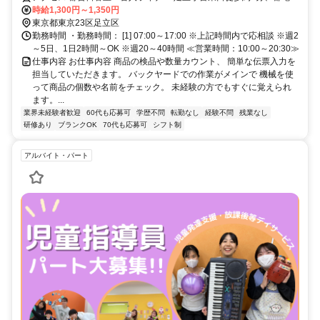
川線 小台徒歩約12分、都電荒川線 熊野前出入口1徒歩約14分 日暮
時給1,300円～1,350円
里・舎人ﾗｲﾅｰ「足立小台駅」より徒歩3分＊自転車通勤OK
東京都東京23区足立区
勤務時間 ・勤務時間： [1] 07:00～17:00 ※上記時間内で応相談 ※週2
～5日、1日2時間～OK ※週20～40時間 ≪営業時間：10:00～20:30≫
仕事内容 お仕事内容 商品の検品や数量カウント、 簡単な伝票入力を
担当していただきます。 バックヤードでの作業がメインで 機械を使
って商品の個数や名前をチェック。 未経験の方でもすぐに覚えられ
ます。...
業界未経験者歓迎
60代も応募可
学歴不問
転勤なし
経験不問
残業なし
研修あり
ブランクOK
70代も応募可
シフト制
アルバイト・パート