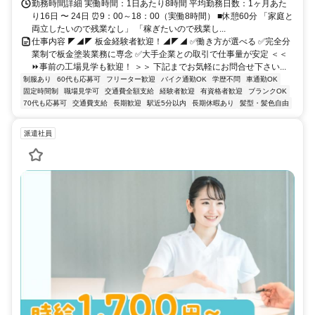
勤務時間詳細 実働時間：1日あたり8時間 平均勤務日数：1ヶ月あた
り16日 〜 24日 ⏰9：00～18：00（実働8時間） ■休憩60分 「家庭と
両立したいので残業なし」 「稼ぎたいので残業し...
仕事内容 ◤◢◤ 板金経験者歓迎！◢◤◢ ✅働き方が選べる ✅完全分
業制で板金塗装業務に専念 ✅大手企業との取引で仕事量が安定 ＜＜
⏩事前の工場見学も歓迎！ ＞＞ 下記までお気軽にお問合せ下さい...
制服あり
60代も応募可
フリーター歓迎
バイク通勤OK
学歴不問
車通勤OK
固定時間制
職場見学可
交通費全額支給
経験者歓迎
有資格者歓迎
ブランクOK
70代も応募可
交通費支給
長期歓迎
駅近5分以内
長期休暇あり
髪型・髪色自由
派遣社員