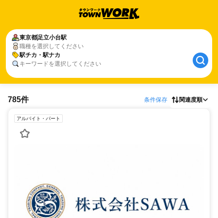
東京都
足立小台駅
職種を選択してください
駅チカ・駅ナカ
キーワードを選択してください
785件
条件保存
関連度順
アルバイト・パート