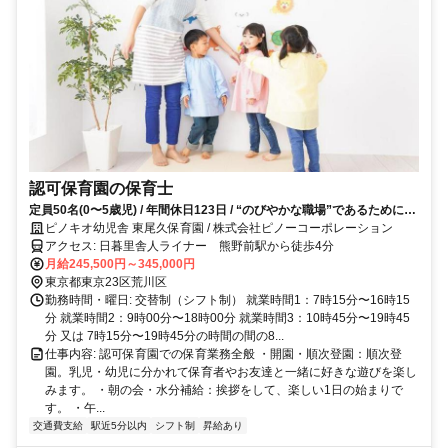
認可保育園の保育士
定員50名(0〜5歳児) / 年間休日123日 / “のびやかな職場”であるために長
く安定的に働ける制度と環境を整えています
ピノキオ幼児舎 東尾久保育園 / 株式会社ピノーコーポレーション
アクセス: 日暮里舎人ライナー 熊野前駅から徒歩4分
月給245,500円～345,000円
東京都東京23区荒川区
勤務時間・曜日: 交替制（シフト制） 就業時間1：7時15分〜16時15
分 就業時間2：9時00分〜18時00分 就業時間3：10時45分〜19時45
分 又は 7時15分〜19時45分の時間の間の8...
仕事内容: 認可保育園での保育業務全般 ・開園・順次登園：順次登
園。乳児・幼児に分かれて保育者やお友達と一緒に好きな遊びを楽し
みます。 ・朝の会・水分補給：挨拶をして、楽しい1日の始まりで
す。 ・午...
交通費支給
駅近5分以内
シフト制
昇給あり