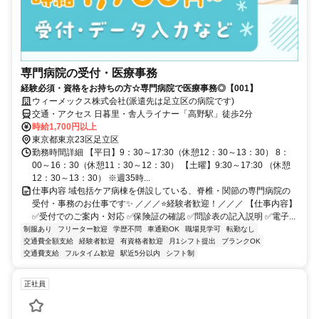
専門病院の受付・医療事務
経験必須・資格をお持ちの方☆専門病院で医療事務◎【001】
ウィーメックス株式会社(派遣先は足立区の病院です)
交通・アクセス 日暮里・舎人ライナー「高野駅」徒歩2分
時給1,700円以上
東京都東京23区足立区
勤務時間詳細 【平日】9：30～17:30（休憩12：30～13：30） 8：
00～16：30（休憩11：30～12：30） 【土曜】9:30～17:30 （休憩
12：30～13：30） ※週35時...
仕事内容 域包括ケア病棟を併設している、脊椎・関節の専門病院の
受付・事務のお仕事です✨ ／／／⭐経験者歓迎！／／／ 【仕事内容】
✅受付でのご案内・対応 ✅保険証の確認 ✅問診表の記入説明 ✅電子...
制服あり
フリーター歓迎
学歴不問
車通勤OK
職場見学可
転勤なし
交通費全額支給
経験者歓迎
有資格者歓迎
月1シフト提出
ブランクOK
交通費支給
フルタイム歓迎
駅近5分以内
シフト制
正社員