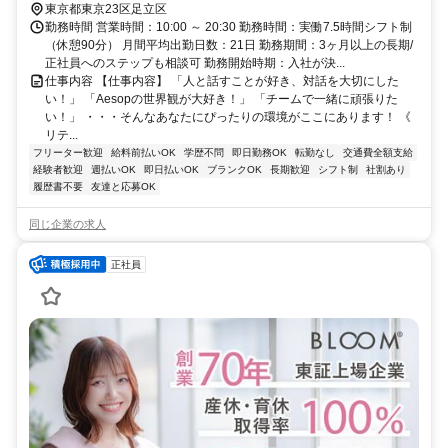
東京都東京23区足立区
勤務時間 営業時間：10:00 ～ 20:30 勤務時間：実働7.5時間シフト制
（休憩90分） 月間平均出勤日数：21日 勤務期間：3ヶ月以上の長期/
正社員へのステップも相談可 勤務開始時期：入社が決...
仕事内容 【仕事内容】 「人と話すことが好き、対話を大切にした
い！」 「Aesopの世界観が大好き！」 「チームで一緒に頑張りた
い！」 ・・・そんなあなたにぴったりの環境がここにあります！ 《
リテ...
フリーター歓迎
給料前払いOK
学歴不問
即日勤務OK
転勤なし
交通費全額支給
経験者歓迎
週払いOK
即日払いOK
ブランクOK
長期歓迎
シフト制
社割あり
履歴書不要
友達と応募OK
同じ企業の求人
正社員