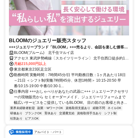
BLOOMのジュエリー販売スタッフ
+++ジュエリーブランド「BLOOM」+++売るより、会話を楽しむ接客。
好きを仕事に、未経験から自分らしく輝く+++女性活躍中+++
BLOOM(ブルーム) 北千住マルイ店
アクセス 東武伊勢崎線〔スカイツリーライン〕 北千住西口徒歩約1
分、ＪＲ常磐線 北千住西口徒歩約1分、東京メトロ日比谷線 北千住西
月給215,000円以上
口徒歩約1分 各線北千住駅すぐ
東京都東京23区足立区
勤務時間 実働時間：7時間45分/日 平均勤務日数：1ヶ月あたり18日
～21日 ＜シフト制/実働7時間45分、休憩1時間＞ 10:15-20:50 早
番/10:15-19:00 中番/10:30-1...
仕事内容 +++おしゃべりがあなたの武器に+++ ジュエリーアクセサリ
ーの現物販売から セミオーダーメイド、ジュエリーリフォームまで
幅広いサービスをご提供しているBLOOM。 目の前のお客様と向き...
業界未経験者歓迎
副業・WワークOK
資格取得支援あり
経験不問
ネイルOK
研修あり
ブランクOK
育休あり
交通費支給
資格取得手当あり
シフト制
社割あり
ピアスOK
アルバイト・パート