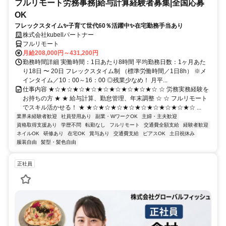
フルリモート労務事務|給与計算経験者募集|全国応募
OK
フレックスタイム✨子育て世代60％活躍中✨在宅勤務手当あり
株式会社kubellパートナー
フルリモート
月給208,000円～431,200円
勤務時間詳細 実働時間：1日あたり8時間 平均勤務日数：1ヶ月あた
り18日 〜 20日 フレックスタイム制 （標準労働時間／1日8h） ※メ
インタイム／10：00～16：00 ◎残業少なめ！ 月平...
仕事内容 ★☆★☆★☆★☆★☆★☆★☆★☆★☆ ☆ 労務実務経験を
お持ちの方 ★ ★ 給与計算、勤怠管理、年末調整 ☆ ☆ フルリモート
でスキル活かせる！ ★ ★☆★☆★☆★☆★☆★☆★☆★☆★☆ ...
業界未経験者歓迎
社員登用あり
副業・WワークOK
主婦・主夫歓迎
資格取得支援あり
学歴不問
転勤なし
フルリモート
交通費全額支給
経験者歓迎
ネイルOK
研修あり
在宅OK
賞与あり
交通費支給
ピアスOK
土日祝休み
服装自由
髪型・髪色自由
正社員