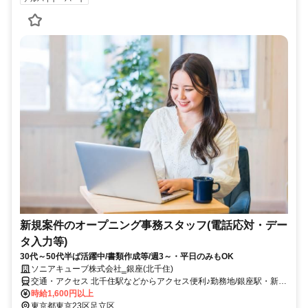
新規案件のオープニング事務スタッフ(電話応対・デー
タ入力等)
30代～50代半ば活躍中/書類作成等/週3～・平日のみもOK
ソニアキューブ株式会社‗銀座(北千住)
交通・アクセス 北千住駅などからアクセス便利♪勤務地/銀座駅・新橋
駅から徒歩5分
時給1,600円以上
東京都東京23区足立区