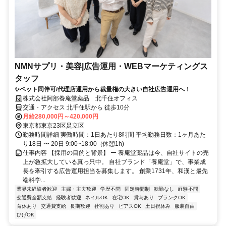
NMNサプリ・美容|広告運用・WEBマーケティングス
タッフ
✨ペット同伴可/代理店運用から裁量権の大きい自社広告運用へ！
株式会社阿部養庵堂薬品 北千住オフィス
交通・アクセス 北千住駅から 徒歩10分
月給280,000円～420,000円
東京都東京23区足立区
勤務時間詳細 実働時間：1日あたり8時間 平均勤務日数：1ヶ月あた
り18日 〜 20日 9:00~18:00（休憩1h)
仕事内容 【採用の目的と背景】 ー 養庵堂薬品は今、自社サイトの売
上が急拡大している真っ只中。 自社ブランド「養庵堂」で、事業成
長を牽引する広告運用担当を募集します。 創業1731年、和漢と最先
端科学...
業界未経験者歓迎
主婦・主夫歓迎
学歴不問
固定時間制
転勤なし
経験不問
交通費全額支給
経験者歓迎
ネイルOK
在宅OK
賞与あり
ブランクOK
育休あり
交通費支給
長期歓迎
社割あり
ピアスOK
土日祝休み
服装自由
ひげOK