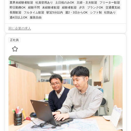
業界未経験者歓迎
社員登用あり
土日祝のみOK
主婦・主夫歓迎
フリーター歓迎
即日勤務OK
経験不問
未経験者歓迎
経験者歓迎
夕方
ブランクOK
交通費支給
長期歓迎
フルタイム歓迎
駅近5分以内
週2・3日からOK
シフト制
社割あり
週4日以上OK
服装自由
同じ企業の求人
正社員