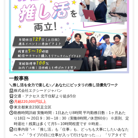
一般事務
＼推し活を全力で楽しむ♪／あなたにピッタリの推し活優先ワーク
株式会社エクシードジャパン
交通・アクセス 北千住駅より徒歩5分
月給220,000円以上
東京都東京23区足立区
勤務時間詳細 実働時間：1日あたり8時間 平均勤務日数：1ヶ月あた
り18日 〜 20日 9：30～18：30（実働8時間／休憩60分） ※原則、定
時退社！残業は多くて月5～10時間程度です ※時差...
仕事内容 °˖✧ 「推し活」も「仕事」も、どっちも大事にしたいあなた
へ ✧˖° 「ライブの日に仕事が入って行けなかった…」 「リアタイで