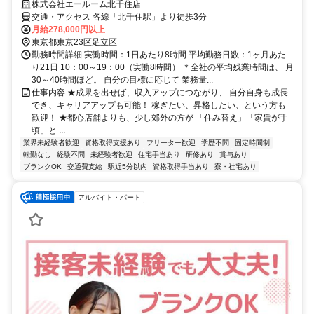
株式会社エールーム北千住店
交通・アクセス 各線「北千住駅」より徒歩3分
月給278,000円以上
東京都東京23区足立区
勤務時間詳細 実働時間：1日あたり8時間 平均勤務日数：1ヶ月あた
り21日 10：00～19：00（実働8時間） ＊全社の平均残業時間は、 月
30～40時間ほど。 自分の目標に応じて 業務量...
仕事内容 ★成果を出せば、収入アップにつながり、 自分自身も成長
でき、キャリアアップも可能！ 稼ぎたい、昇格したい、という方も
歓迎！ ★都心店舗よりも、少し郊外の方が 「住み替え」「家賃が手
頃」と ...
業界未経験者歓迎
資格取得支援あり
フリーター歓迎
学歴不問
固定時間制
転勤なし
経験不問
未経験者歓迎
住宅手当あり
研修あり
賞与あり
ブランクOK
交通費支給
駅近5分以内
資格取得手当あり
寮・社宅あり
アルバイト・パート