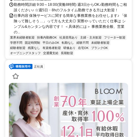
勤務時間詳細 9:00～18:00(実働8時間) 週3日からOK♪勤務時間もご相
談ください♪ ☆週5日・8hのフルタイム勤務できる方は大歓迎！
仕事内容 保険サービスに関する簡単な事務業務をお任せします♪ 「保
険って難しそう…」って方も大丈夫◎ 実際やっていただく仕事は シ
ンプル&カンタンな内容です！ ＜具体的には＞ 事務業務全般、営業
の...
業界未経験者歓迎
扶養内勤務OK
社員登用あり
主婦・主夫歓迎
フリーター歓迎
学歴不問
固定時間制
平日のみOK
転勤なし
経験不問
未経験者歓迎
経験者歓迎
残業なし
有資格者歓迎
研修あり
在宅OK
ブランクOK
オープニングスタッフ
交通費支給
長期歓迎
正社員