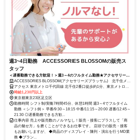
週3~4日勤務 ACCESSORIES BLOSSOMの販売ス
タッフ
＜遅番勤務できる方歓迎！＞週3～4のフルタイム勤務★アクセサリー専
門店の販売スタッフ／接客・販売未経験OK！
ACCESSORIES BLOSSOM(アクセサリーズブラッサム) 北千住メト
ロピア店
アクセス 東京メトロ千代田線 北千住2番口徒歩約1分、東京メトロ日
比谷線 北千住2番口徒歩約1分、東武伊勢崎線〔スカイツリーライ
時給1,230円以上
ン〕 北千住2番口徒歩約1分 北千住駅直結
東京都東京23区足立区
勤務時間 シフト制/実働7時間45分、休憩1時間 週3～4でフルタイム
勤務 ＜シフト例＞ 早番/9:30～18:15 中番/11:15～20:00 遅番/12:45～
21:30 ◎遅番勤務できる方歓...
仕事内容 売上や販売数のノルマなし！販売・接客にプラスして「商
品の魅せ方」を磨くことができるお仕事です。 店頭での販売・接客
もお願いしますが、 ◆商品のディスプレイ・陳列・演出を行うMD業
務 ◆ブラン...