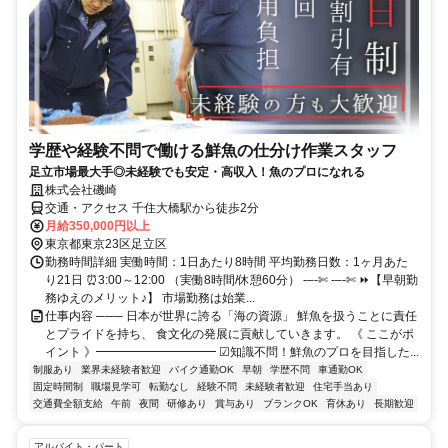
学歴や経験不問で働ける鮮魚の仕分け作業スタッフ
足立市場最大手◎未経験でも安定・高収入！魚のプロになれる
株式会社磯崎
交通・アクセス 千住大橋駅から徒歩2分
月給350,000円以上
東京都東京23区足立区
勤務時間詳細 実働時間：1日あたり8時間 平均勤務日数：1ヶ月あた
り21日 ⏰3:00～12:00 （実働8時間/休憩60分） -–-✄ -–-✄ ⏩【早朝勤
務ゆえのメリット♪】 市場勤務は始業...
仕事内容 ─── 日本が世界に誇る「海の資源」 鮮魚を扱うことに責任
とプライドを持ち、 食文化の発展に貢献していきます。 《 ここがポ
イント 》━━━━━━━━━━ ☑知識不問！鮮魚のプロを目指した...
制服あり
業界未経験者歓迎
バイク通勤OK
早朝
学歴不問
車通勤OK
固定時間制
職場見学可
転勤なし
経験不問
未経験者歓迎
住宅手当あり
交通費全額支給
午前
夜間
研修あり
賞与あり
ブランクOK
育休あり
長期歓迎
アルバイト・パート