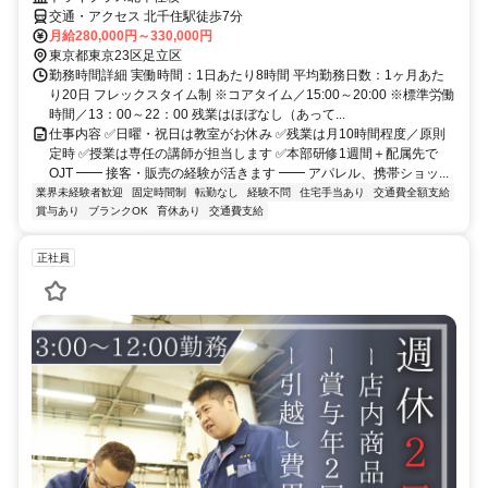
交通・アクセス 北千住駅徒歩7分
月給280,000円～330,000円
東京都東京23区足立区
勤務時間詳細 実働時間：1日あたり8時間 平均勤務日数：1ヶ月あた
り20日 フレックスタイム制 ※コアタイム／15:00～20:00 ※標準労働
時間／13：00～22：00 残業はほぼなし（あって...
仕事内容 ✅日曜・祝日は教室がお休み ✅残業は月10時間程度／原則
定時 ✅授業は専任の講師が担当します ✅本部研修1週間＋配属先で
OJT ━━ 接客・販売の経験が活きます ━━ アパレル、携帯ショッ...
業界未経験者歓迎
固定時間制
転勤なし
経験不問
住宅手当あり
交通費全額支給
賞与あり
ブランクOK
育休あり
交通費支給
正社員