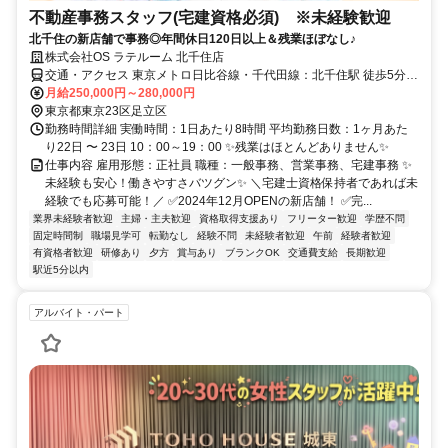
不動産事務スタッフ(宅建資格必須) ※未経験歓迎
北千住の新店舗で事務◎年間休日120日以上＆残業ほぼなし♪
株式会社OS ラテルーム 北千住店
交通・アクセス 東京メトロ日比谷線・千代田線：北千住駅 徒歩5分
JR常磐線・東武・つくばEX線：北千住駅 徒歩5分
月給250,000円～280,000円
東京都東京23区足立区
勤務時間詳細 実働時間：1日あたり8時間 平均勤務日数：1ヶ月あた
り22日 〜 23日 10：00～19：00 ✨残業はほとんどありません✨
仕事内容 雇用形態：正社員 職種：一般事務、営業事務、宅建事務 ✨
未経験も安心！働きやすさバツグン✨ ＼宅建士資格保持者であれば未
経験でも応募可能！／ ✅2024年12月OPENの新店舗！ ✅完...
業界未経験者歓迎
主婦・主夫歓迎
資格取得支援あり
フリーター歓迎
学歴不問
固定時間制
職場見学可
転勤なし
経験不問
未経験者歓迎
午前
経験者歓迎
有資格者歓迎
研修あり
夕方
賞与あり
ブランクOK
交通費支給
長期歓迎
駅近5分以内
アルバイト・パート