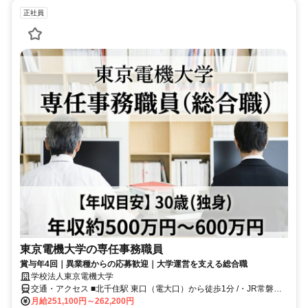
正社員
東京電機大学の専任事務職員
賞与年4回｜異業種からの応募歓迎｜大学運営を支える総合職
学校法人東京電機大学
交通・アクセス ■北千住駅 東口（電大口）から徒歩1分 /・JR常磐線
・東京メトロ日比谷線 ・東京メトロ千代田線 ・東武スカイツリーラ
月給251,100円～262,200円