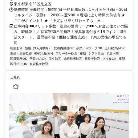
分 東京都足立区エリア(西新井大師西駅、堀切駅、見沼代親水公園
東京都東京23区足立区
駅、谷在家駅、六町駅)
勤務時間 実働時間：8時間/日 平均勤務日数：1ヶ月あたり8日～20日
フルタイム（夜勤）：20:00～翌5:00 ※現場により時間の前後有 ★
ここがポイント！ ★ 「予定より早く終わっても、日...
仕事内容 ■■メリット多数！注目の警備ワーク■■ ＼お金と住まいの悩
み、即解決！／ 個室寮30日間無料！家具家電付きの1Rですぐに新生
活スタート。 履歴書不要！面接交通費支給！（WEB面接の場合でも
同...
制服あり
短期（3ヵ月以内）
扶養内勤務OK
副業・WワークOK
土日祝のみOK
主婦・主夫歓迎
60代も応募可
フリーター歓迎
短期
シフト自由
学歴不問
即日勤務OK
平日のみOK
学生歓迎
未経験者歓迎
経験者歓迎
ネイルOK
夜間
即日払いOK
有資格者歓迎
正社員