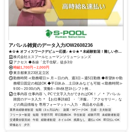
アパレル雑貨のデータ入力/OW2608236
★☆★ オフィスワークデビュー応援♪ ★☆★＊未経験歓迎！難しい作業
なし◎ 残業なし・週3日～OK！髪色自由・ネイル・ピアス・ひげOK＆
株式会社エスプールヒューマンソリューションズ
服装自由で私服勤務OK♪
アクセス ◆各線「北千住駅」徒歩3分
時給1,700円～2,000円
東京都東京23区足立区
勤務時間 ≪勤務曜日≫ 月～日の内、週3日～週5日勤務 ◆希望休や勤
務曜日固定の相談OK ◆平日休み…土日休みなども可能 ≪勤務時間≫
9:00～20:00の内、実働6～8h/休憩1h [シフト例...
仕事内容 仕事内容 ＼ PCで文字入力ができればOK！ ／ ＊ アパレル
雑貨のデータ入力 ＊ 【お仕事詳細】 ・「洋服」「アクセサリー」な
どの商品情報を 専用フォーマットへ入力 ・商品名や品番、...
業界未経験者歓迎
短期（3ヵ月以内）
副業・WワークOK
主婦・主夫歓迎
フリーター歓迎
短期
学歴不問
即日勤務OK
学生歓迎
経験不問
未経験者歓迎
交通費全額支給
午前
経験者歓迎
ネイルOK
残業なし
週払いOK
即日払いOK
研修あり
夕方