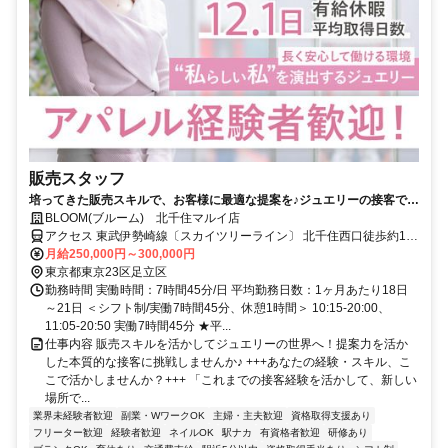
販売スタッフ
培ってきた販売スキルで、お客様に最適な提案を♪ジュエリーの接客で、
あなたの「提案力」を存分に活かしませんか？
BLOOM(ブルーム) 北千住マルイ店
アクセス 東武伊勢崎線〔スカイツリーライン〕 北千住西口徒歩約1
分、ＪＲ常磐線 北千住西口徒歩約1分、東京メトロ日比谷線 北千住西
月給250,000円～300,000円
口徒歩約1分 各線北千住駅すぐ
東京都東京23区足立区
勤務時間 実働時間：7時間45分/日 平均勤務日数：1ヶ月あたり18日
～21日 ＜シフト制/実働7時間45分、休憩1時間＞ 10:15-20:00、
11:05-20:50 実働7時間45分 ★平...
仕事内容 販売スキルを活かしてジュエリーの世界へ！提案力を活か
した本質的な接客に挑戦しませんか♪ +++あなたの経験・スキル、こ
こで活かしませんか？+++ 「これまでの接客経験を活かして、新しい
場所で...
業界未経験者歓迎
副業・WワークOK
主婦・主夫歓迎
資格取得支援あり
フリーター歓迎
経験者歓迎
ネイルOK
駅ナカ
有資格者歓迎
研修あり