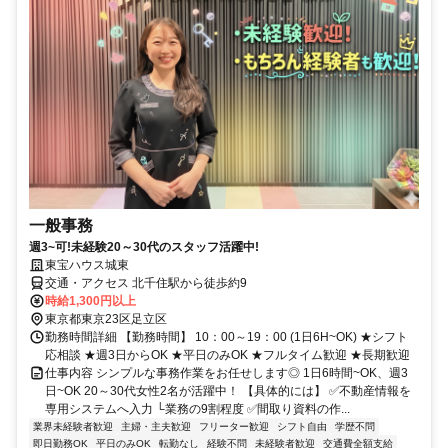
一般事務
週3~可!未経験20～30代のスタッフ活躍中!
東宝ハウス城東
交通・アクセス 北千住駅から徒歩約9
時給1,300円以上
東京都東京23区足立区
勤務時間詳細 【勤務時間】 10：00～19：00 (1日6H~OK) ★シフト
応相談 ★週3日からOK ★平日のみOK ★フルタイム歓迎 ★長期歓迎
仕事内容 シンプルな事務作業をお任せします◎ 1日6時間~OK、週3
日~OK 20～30代女性2名が活躍中！ 【具体的には】 ✅不動産情報を
専用システムへ入力 └業務の9割程度 ✅間取り資料の作...
業界未経験者歓迎
主婦・主夫歓迎
フリーター歓迎
シフト自由
学歴不問
即日勤務OK
平日のみOK
転勤なし
経験不問
未経験者歓迎
交通費全額支給