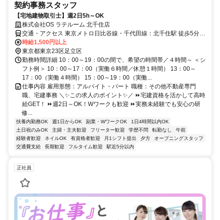
契約事務スタッフ
【宅地建物取引士】週2日5h～OK
株式会社OS ラテルーム 北千住店
交通・アクセス 東京メトロ日比谷線・千代田線：北千住駅 徒歩5分
JR常磐線・東武・つくばEX線：北千住駅 徒歩5分
時給1,500円以上
東京都東京23区足立区
勤務時間詳細 10：00～19：00の間で、希望の時間帯／４時間～ ＜シ
フト例＞ 10：00～17：00（実働６時間／休憩１時間） 13：00～
17：00（実働４時間） 15：00～19：00（実働...
仕事内容 雇用形態：アルバイト・パート 職種：その他不動産専門
職、宅建事務 ＼✨この求人のポイント✨／ ⏩宅建資格を活かして高時
給GET！ ⏩週2日～OK！Wワークも歓迎 ⏩実務未経験でも安心の研
修...
扶養内勤務OK
週1日からOK
副業・WワークOK
1日4時間以内OK
土日祝のみOK
主婦・主夫歓迎
フリーター歓迎
学歴不問
転勤なし
午前
経験者歓迎
ネイルOK
有資格者歓迎
月1シフト提出
夕方
オープニングスタッフ
交通費支給
長期歓迎
フルタイム歓迎
駅近5分以内
正社員