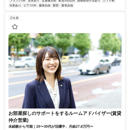
ブランクOK
育休あり
交通費支給
駅近5分以内
資格取得手当あり
シフト制
社割あり
ピアスOK
服装自由
髪型・髪色自由
正社員
お部屋探しのサポートをするルームアドバイザー(賃貸
仲介営業)
未経験から可能｜20〜30代が活躍中、月給27.8万円〜