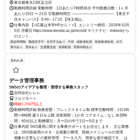
イン（東武伊勢崎線ー東京メトロ半蔵門線乗入）・つくばエクスプレ
東京都東京23区足立区
ス ■京成本線 京成関屋駅から徒歩7分
勤務時間詳細 実働時間：1日あたり7時間36分 平均勤務日数：1ヶ月
あたり20日 〜 21日 ⏰勤務時間⏰ ─────────────── 【東京千
住キャンパス】 8:40～17:10 【埼玉鳩山...
仕事内容 【⭐応募は本学HPから！⭐】 エントリー締切：2026年10月
5日 月曜日 https://www.dendai.ac.jp/recruit/ ※リクナビ・Indeedから
のエント...
固定時間制
職場見学可
住宅手当あり
午前
経験者歓迎
有資格者歓迎
夕方
賞与あり
育休あり
交通費支給
長期歓迎
長期休暇あり
契約社員
データ管理事務
SNSのアイデアを整理・管理する事務スタッフ
合同会社レレレ
フルリモート
時給1,350円以上
勤務時間詳細 勤務形態：フレックスタイム制 標準労働時間：1日1時
間〜8時間 週５日を上限 清算期間：1か月 コアタイム：なし 休憩時
間：60分以上 勤務曜日：月〜日の中で1日〜5日まで
仕事内容 SNS運用に関する事務サポートをお任せします。 主な業務
は、SNS投稿用のネタ・企画案の整理、投稿スケジュールの管理、
画像や文章などの素材管理、データ入力、簡単な進行確認です。 は