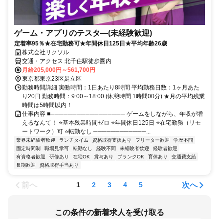
ゲーム・アプリのテスタ―(未経験歓迎)
定着率95％★在宅勤務可★年間休日125日★平均年齢26歳
株式会社リクソル
交通・アクセス 北千住駅徒歩圏内
月給205,000円～561,700円
東京都東京23区足立区
勤務時間詳細 実働時間：1日あたり8時間 平均勤務日数：1ヶ月あた
り20日 勤務時間：9:00～18:00 (休憩時間 1時間00分) ★月の平均残業
時間は5時間以内！
仕事内容 ■───────────────── ゲームをしながら、年収が増
えるなんて！ ⭐基本残業時間ゼロ ⭐年間休日125日 ⭐在宅勤務（リモ
ートワーク）可 ⭐転勤なし ────────────...
業界未経験者歓迎
ランチタイム
資格取得支援あり
フリーター歓迎
学歴不問
固定時間制
職場見学可
転勤なし
経験不問
未経験者歓迎
経験者歓迎
有資格者歓迎
研修あり
在宅OK
賞与あり
ブランクOK
育休あり
交通費支給
長期歓迎
資格取得手当あり
前へ
次へ
1
2
3
4
5
この条件の新着求人を受け取る