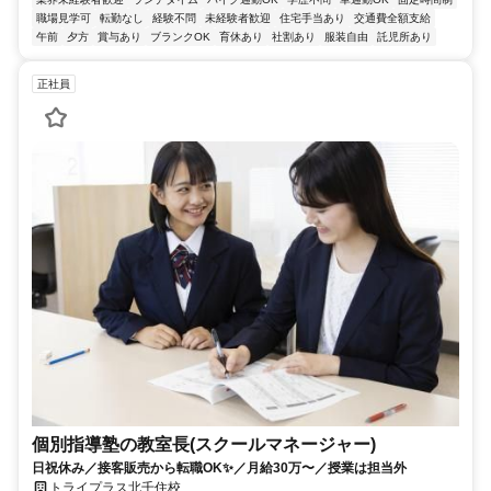
職場見学可
転勤なし
経験不問
未経験者歓迎
住宅手当あり
交通費全額支給
午前
夕方
賞与あり
ブランクOK
育休あり
社割あり
服装自由
託児所あり
正社員
個別指導塾の教室長(スクールマネージャー)
日祝休み／接客販売から転職OK✨／月給30万〜／授業は担当外
トライプラス北千住校