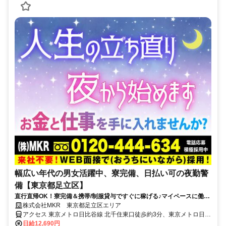
幅広い年代の男女活躍中、寮完備、日払い可の夜勤警
備【東京都足立区】
直行直帰OK！寮完備＆携帯/制服貸与ですぐに稼げる♪マイペースに働け
ます！
株式会社MKR 東京都足立区エリア
アクセス 東京メトロ日比谷線 北千住東口徒歩約3分、東京メトロ日比
谷線 北千住東口徒歩約3分、東京メトロ日比谷線 北千住東口徒歩約3
日給12,690円