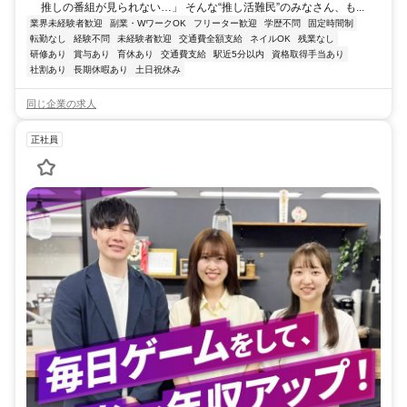
推しの番組が見られない…」 そんな“推し活難民”のみなさん、も...
業界未経験者歓迎
副業・WワークOK
フリーター歓迎
学歴不問
固定時間制
転勤なし
経験不問
未経験者歓迎
交通費全額支給
ネイルOK
残業なし
研修あり
賞与あり
育休あり
交通費支給
駅近5分以内
資格取得手当あり
社割あり
長期休暇あり
土日祝休み
同じ企業の求人
正社員