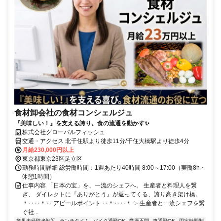
食材卸会社の食材コンシェルジュ
『美味しい！』を支える誇り。食の流通を動かす✨
株式会社グローバルフィッシュ
交通・アクセス 北千住駅より徒歩11分/千住大橋駅より徒歩4分
月給230,000円以上
東京都東京23区足立区
勤務時間詳細 総労働時間：1週あたり40時間 8:00～17:00（実働8h・
休憩1時間）
仕事内容 「日本の宝」を、一流のシェフへ。 生産者と料理人を繋
ぎ、 ダイレクトに『ありがとう』が返ってくる、誇り高き架け橋。
＊‥‥＊‥ アピールポイント ‥＊‥‥＊ ✨ 生産者と一流シェフを繋
ぐ社...
業界未経験者歓迎
ランチタイム
バイク通勤OK
学歴不問
車通勤OK
固定時間制