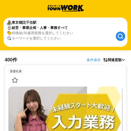
東京都
北千住駅
経営・事業企画・人事・事務すべて
特徴/給与/雇用形態を選択してください
キーワードを選択してください
400件
条件保存
関連度順
派遣社員