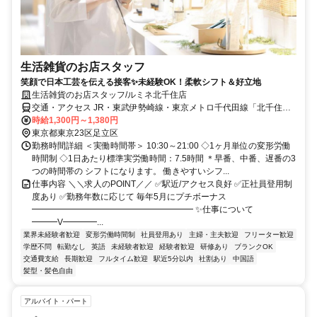
生活雑貨のお店スタッフ
笑顔で日本工芸を伝える接客✨未経験OK！柔軟シフト＆好立地
生活雑貨のお店スタッフ/ルミネ北千住店
交通・アクセス JR・東武伊勢崎線・東京メトロ千代田線「北千住
駅」直結
時給1,300円～1,380円
東京都東京23区足立区
勤務時間詳細 ＜実働時間帯＞ 10:30～21:00 ◇1ヶ月単位の変形労働
時間制 ◇1日あたり標準実労働時間：7.5時間 ＊早番、中番、遅番の3
つの時間帯の シフトになります。 働きやすいシフ...
仕事内容 ＼＼求人のPOINT／／ ✅駅近/アクセス良好 ✅正社員登用制
度あり ✅勤務年数に応じて 毎年5月にプチボーナス
━━━━━━━━━━━━━━━━━━━ ✨仕事について
━━━V━━━━...
業界未経験者歓迎
変形労働時間制
社員登用あり
主婦・主夫歓迎
フリーター歓迎
学歴不問
転勤なし
英語
未経験者歓迎
経験者歓迎
研修あり
ブランクOK
交通費支給
長期歓迎
フルタイム歓迎
駅近5分以内
社割あり
中国語
髪型・髪色自由
アルバイト・パート