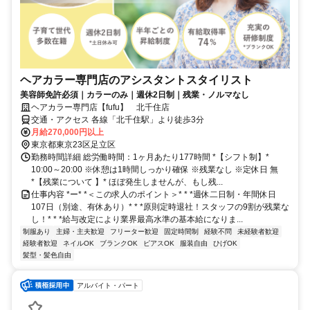
ヘアカラー専門店のアシスタントスタイリスト
美容師免許必須｜カラーのみ｜週休2日制｜残業・ノルマなし
ヘアカラー専門店【fufu】 北千住店
交通・アクセス 各線「北千住駅」より徒歩3分
月給270,000円以上
東京都東京23区足立区
勤務時間詳細 総労働時間：1ヶ月あたり177時間 *【シフト制】*
10:00～20:00 ※休憩は1時間しっかり確保 ※残業なし ※定休日 無
*【残業について 】* ほぼ発生しませんが、もし残...
仕事内容 *ー* *＜この求人のポイント＞* * *週休二日制・年間休日
107日（別途、有休あり）* * *原則定時退社！スタッフの9割が残業な
し！* * *給与改定により業界最高水準の基本給になりま...
制服あり
主婦・主夫歓迎
フリーター歓迎
固定時間制
経験不問
未経験者歓迎
経験者歓迎
ネイルOK
ブランクOK
ピアスOK
服装自由
ひげOK
髪型・髪色自由
アルバイト・パート