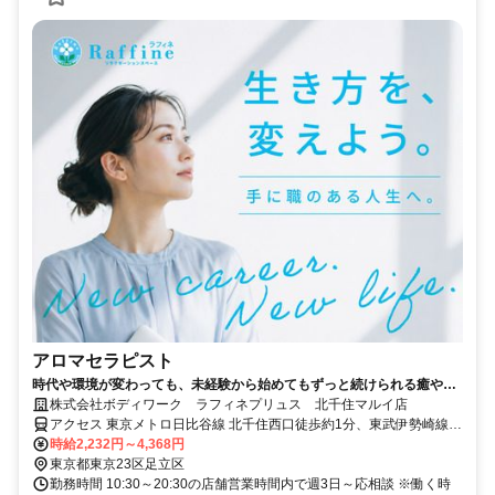
アロマセラピスト
時代や環境が変わっても、未経験から始めてもずっと続けられる癒やし
の仕事。手に職を身につけて、生き方を変えよう。
株式会社ボディワーク ラフィネプリュス 北千住マルイ店
アクセス 東京メトロ日比谷線 北千住西口徒歩約1分、東武伊勢崎線
〔スカイツリーライン〕 北千住西口徒歩約1分、ＪＲ常磐線 北千住西
時給2,232円～4,368円
口徒歩約1分 最寄駅：北千住駅
東京都東京23区足立区
勤務時間 10:30～20:30の店舗営業時間内で週3日～応相談 ※働く時