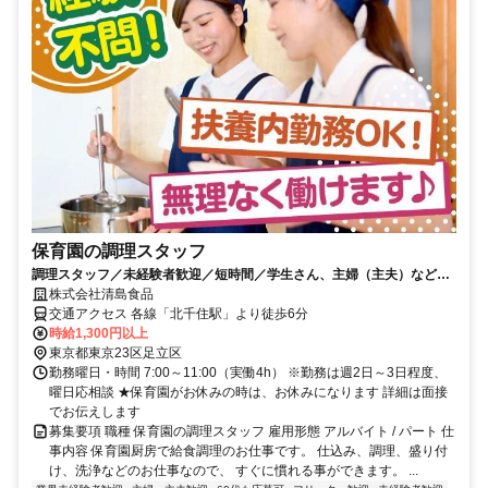
保育園の調理スタッフ
調理スタッフ／未経験者歓迎／短時間／学生さん、主婦（主夫）など幅
広い年齢層の方が活躍中／扶養内勤務可
株式会社清島食品
交通アクセス 各線「北千住駅」より徒歩6分
時給1,300円以上
東京都東京23区足立区
勤務曜日・時間 7:00～11:00（実働4h） ※勤務は週2日～3日程度、
曜日応相談 ★保育園がお休みの時は、お休みになります 詳細は面接
でお伝えします
募集要項 職種 保育園の調理スタッフ 雇用形態 アルバイト / パート 仕
事内容 保育園厨房で給食調理のお仕事です。 仕込み、調理、盛り付
け、洗浄などのお仕事なので、 すぐに慣れる事ができます。 ...