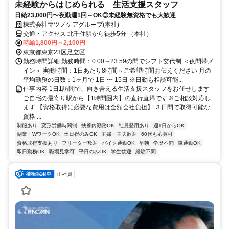
未経験からはじめられる 生活支援スタッフ
日給23,000円〜夜勤週1回～OK◎未経験無資格でも大歓迎
株式会社マツノケアグループ(本社)
交通・アクセス 北千住駅から徒歩5分 （本社）
時給1,800円～2,100円
東京都東京23区足立区
勤務時間詳細 勤務時間：0:00～23:59の間でシフト交代制 ＜夜間帯メ
イン＞ 実働時間：1日あたり8時間～ご希望時間お伝えください 月の
平均勤務の日数：1ヶ月で 1日 〜 15日 ※日勤も相談可能...
仕事内容 1日1訪問で、向き合える生活支援スタッフをお任せします
ご自宅の最寄り駅から【1時間圏内】の直行直帰です※ご相談対応し
ます 【資格取得に必要な費用は全額会社負担】 ３日間で取得可能な
資格 ...
制服あり
変形労働時間制
扶養内勤務OK
社員登用あり
週1日からOK
副業・WワークOK
土日祝のみOK
主婦・主夫歓迎
60代も応募可
資格取得支援あり
フリーター歓迎
バイク通勤OK
早朝
学歴不問
車通勤OK
即日勤務OK
職場見学可
平日のみOK
学生歓迎
経験不問
正社員