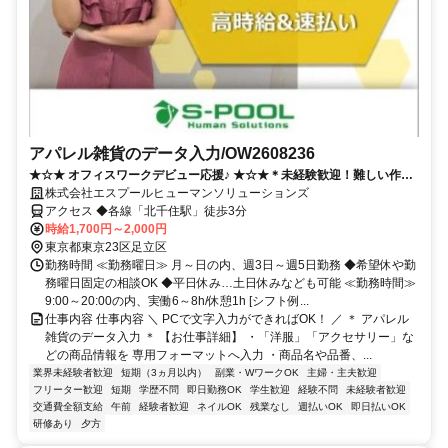
アパレル雑貨のデータ入力/OW2608236
★☆★ オフィスワークデビュー応援♪ ★☆★＊未経験歓迎！難しい作業
なし◎ 残業なし・週3日～OK！髪色自由・ネイル・ピアス・ひげOK＆
株式会社エスプールヒューマンソリューションズ
服装自由で私服勤務OK♪
アクセス ◆各線「北千住駅」徒歩3分
時給1,700円～2,000円
東京都東京23区足立区
勤務時間 ≪勤務曜日≫ 月～日の内、週3日～週5日勤務 ◆希望休や勤
務曜日固定の相談OK ◆平日休み…土日休みなども可能 ≪勤務時間≫
9:00～20:00の内、実働6～8h/休憩1h [シフト例...
仕事内容 仕事内容 ＼ PCで文字入力ができればOK！ ／ ＊ アパレル
雑貨のデータ入力 ＊ 【お仕事詳細】 ・「洋服」「アクセサリー」な
どの商品情報を 専用フォーマットへ入力 ・商品名や品番、...
業界未経験者歓迎
短期（3ヵ月以内）
副業・WワークOK
主婦・主夫歓迎
フリーター歓迎
短期
学歴不問
即日勤務OK
学生歓迎
経験不問
未経験者歓迎
交通費全額支給
午前
経験者歓迎
ネイルOK
残業なし
週払いOK
即日払いOK
研修あり
夕方