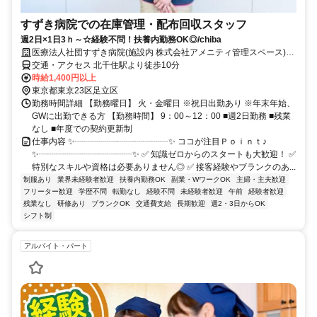
すずき病院での在庫管理・配布回収スタッフ
週2日×1日3ｈ～☆経験不問！扶養内勤務OK◎/chiba
医療法人社団すずき病院(施設内 株式会社アメニティ管理スペース)変
更の範囲:その他会社が指定する場所
交通・アクセス 北千住駅より徒歩10分
時給1,400円以上
東京都東京23区足立区
勤務時間詳細 【勤務曜日】 火・金曜日 ※祝日出勤あり ※年末年始、
GWに出勤できる方 【勤務時間】 9：00～12：00 ■週2日勤務 ■残業
なし ■年度での契約更新制
仕事内容 ✨┈┈┈┈┈┈┈┈┈┈┈✨ ココが注目Ｐｏｉｎｔ♪
✨┈┈┈┈┈┈┈┈┈┈┈✨ ✅ 知識ゼロからのスタートも大歓迎！ ✅
特別なスキルや資格は必要ありません◎ ✅ 接客経験やブランクのあ...
制服あり
業界未経験者歓迎
扶養内勤務OK
副業・WワークOK
主婦・主夫歓迎
フリーター歓迎
学歴不問
転勤なし
経験不問
未経験者歓迎
午前
経験者歓迎
残業なし
研修あり
ブランクOK
交通費支給
長期歓迎
週2・3日からOK
シフト制
アルバイト・パート