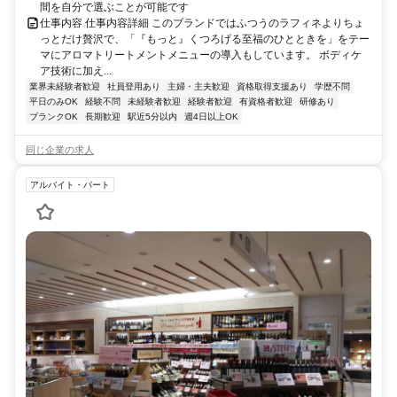
間を自分で選ぶことが可能です
仕事内容 仕事内容詳細 このブランドではふつうのラフィネよりちょ
っとだけ贅沢で、「『もっと』くつろげる至福のひとときを」をテー
マにアロマトリートメントメニューの導入もしています。 ボディケ
ア技術に加え...
業界未経験者歓迎
社員登用あり
主婦・主夫歓迎
資格取得支援あり
学歴不問
平日のみOK
経験不問
未経験者歓迎
経験者歓迎
有資格者歓迎
研修あり
ブランクOK
長期歓迎
駅近5分以内
週4日以上OK
同じ企業の求人
アルバイト・パート