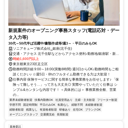
新規案件のオープニング事務スタッフ(電話応対・デー
タ入力等)
30代～50代半ば活躍中/書類作成等/週3～・平日のみもOK
ソニアキューブ株式会社‗銀座(北千住)
交通・アクセス 北千住駅などからアクセス便利♪勤務地/銀座駅・新橋
駅から徒歩5分
時給1,600円以上
東京都東京23区足立区
勤務時間詳細 9:00～18:00(実働8時間) 週3日からOK♪勤務時間もご相
談ください♪ ☆週5日・8hのフルタイム勤務できる方は大歓迎！
仕事内容 保険サービスに関する簡単な事務業務をお任せします♪ 「保
険って難しそう…」って方も大丈夫◎ 実際やっていただく仕事は シ
ンプル&カンタンな内容です！ ＜具体的には＞ 事務業務全般、営業
の...
業界未経験者歓迎
扶養内勤務OK
社員登用あり
主婦・主夫歓迎
フリーター歓迎
学歴不問
固定時間制
平日のみOK
転勤なし
経験不問
未経験者歓迎
経験者歓迎
残業なし
有資格者歓迎
研修あり
在宅OK
ブランクOK
オープニングスタッフ
交通費支給
長期歓迎
業務委託