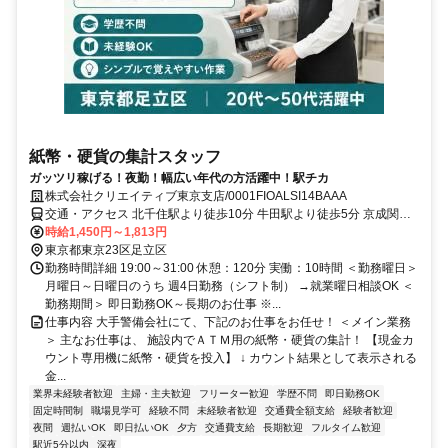
紙幣・硬貨の集計スタッフ
ガッツリ稼げる！夜勤！幅広い年代の方活躍中！駅チカ
株式会社クリエイティブ東京支店/0001FIOALSI14BAAA
交通・アクセス 北千住駅より徒歩10分 牛田駅より徒歩5分 京成関屋
駅より徒歩5分
時給1,450円～1,813円
東京都東京23区足立区
勤務時間詳細 19:00～31:00 休憩：120分 実働：10時間 ＜勤務曜日＞
月曜日～日曜日のうち 週4日勤務（シフト制） →就業曜日相談OK ＜
勤務期間＞ 即日勤務OK～長期のお仕事 ※...
仕事内容 大手警備会社にて、下記のお仕事をお任せ！ ＜メイン業務
＞ 主なお仕事は、 施設内でＡＴＭ用の紙幣・硬貨の集計！ 【現金カ
ウント専用機に紙幣・硬貨を投入】 ↓ カウント結果として表示される
金...
業界未経験者歓迎
主婦・主夫歓迎
フリーター歓迎
学歴不問
即日勤務OK
固定時間制
職場見学可
経験不問
未経験者歓迎
交通費全額支給
経験者歓迎
夜間
週払いOK
即日払いOK
夕方
交通費支給
長期歓迎
フルタイム歓迎
駅近5分以内
深夜