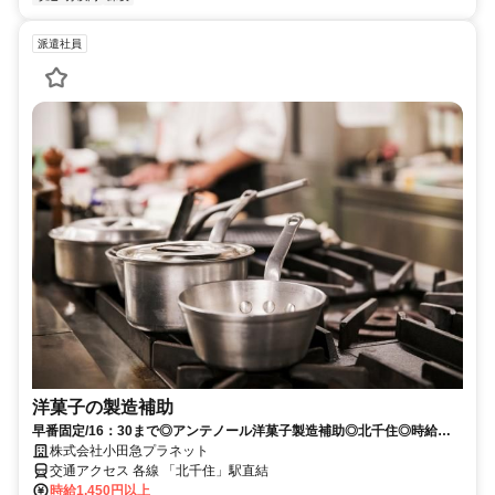
派遣社員
洋菓子の製造補助
早番固定/16：30まで◎アンテノール洋菓子製造補助◎北千住◎時給
1,450円
株式会社小田急プラネット
交通アクセス 各線 「北千住」駅直結
時給1,450円以上