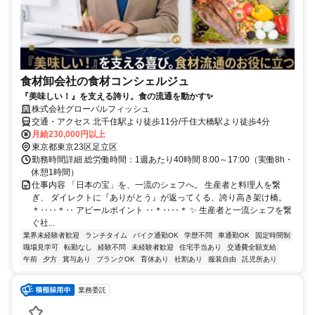
食材卸会社の食材コンシェルジュ
『美味しい！』を支える誇り。食の流通を動かす✨
株式会社グローバルフィッシュ
交通・アクセス 北千住駅より徒歩11分/千住大橋駅より徒歩4分
月給230,000円以上
東京都東京23区足立区
勤務時間詳細 総労働時間：1週あたり40時間 8:00～17:00（実働8h・
休憩1時間）
仕事内容 「日本の宝」を、一流のシェフへ。 生産者と料理人を繋
ぎ、 ダイレクトに『ありがとう』が返ってくる、誇り高き架け橋。
＊‥‥＊‥ アピールポイント ‥＊‥‥＊ ✨ 生産者と一流シェフを繋
ぐ社...
業界未経験者歓迎
ランチタイム
バイク通勤OK
学歴不問
車通勤OK
固定時間制
職場見学可
転勤なし
経験不問
未経験者歓迎
住宅手当あり
交通費全額支給
午前
夕方
賞与あり
ブランクOK
育休あり
社割あり
服装自由
託児所あり
業務委託