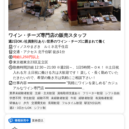
ワイン・チーズ専門店の販売スタッフ
週2日OK♪社員割引あり♪世界のワイン・チーズに囲まれて働く
ヴィノスやまざき ルミネ北千住店
交通・アクセス 北千住駅 徒歩1分
時給1,250円以上
東京都東京23区足立区
勤務時間詳細 12:30～21:00 ※週2回～、1日5時間～ＯＫ！ ※土日祝
入れる方 土日祝に働ける方は大歓迎です！ 楽しく・長く勤めていた
だきたいので、希望の働き方は気軽にご相談下さい！
仕事内容 ••••••••••••••••••••••••••••••••• ”気軽にワインを楽しめる” カジュ
アルなワイン専門店 ••••••••••••••••••••••••••••••••...
業界未経験者歓迎
主婦・主夫歓迎
資格取得支援あり
フリーター歓迎
シフト自由
学歴不問
学生歓迎
経験不問
未経験者歓迎
午前
経験者歓迎
有資格者歓迎
研修あり
夕方
交通費支給
長期歓迎
フルタイム歓迎
駅近5分以内
週2・3日からOK
シフト制
業務委託