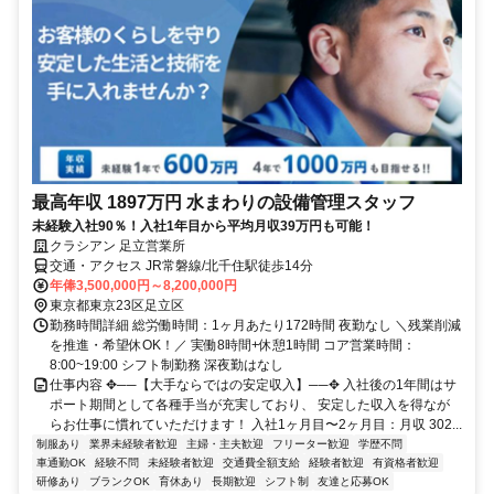
最高年収 1897万円 水まわりの設備管理スタッフ
未経験入社90％！入社1年目から平均月収39万円も可能！
クラシアン 足立営業所
交通・アクセス JR常磐線/北千住駅徒歩14分
年俸3,500,000円～8,200,000円
東京都東京23区足立区
勤務時間詳細 総労働時間：1ヶ月あたり172時間 夜勤なし ＼残業削減
を推進・希望休OK！／ 実働8時間+休憩1時間 コア営業時間：
8:00~19:00 シフト制勤務 深夜勤はなし
仕事内容 ✥──【大手ならではの安定収入】──✥ 入社後の1年間はサ
ポート期間として各種手当が充実しており、 安定した収入を得なが
らお仕事に慣れていただけます！ 入社1ヶ月目〜2ヶ月目：月収 302...
制服あり
業界未経験者歓迎
主婦・主夫歓迎
フリーター歓迎
学歴不問
車通勤OK
経験不問
未経験者歓迎
交通費全額支給
経験者歓迎
有資格者歓迎
研修あり
ブランクOK
育休あり
長期歓迎
シフト制
友達と応募OK