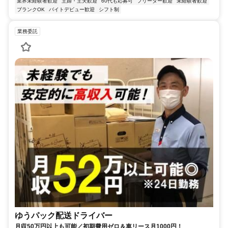
業界未経験者歓迎
主婦・主夫歓迎
60代も応募可
フリーター歓迎
未経験者歓迎
ブランクOK
バイトデビュー歓迎
シフト制
業務委託
ゆうパック配送ドライバー
月収50万円以上も可能／初期費用ゼロ＆車リース月1000円！