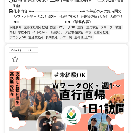
勤務時間詳細 ⏰6:30～11:00（実働4時間30分) ⭐月～土の週2日～5日
勤務
仕事内容 ✼••┈┈┈┈┈┈┈┈┈┈┈┈┈••✼ ✨午前のみの短時間の
シフト♪ ✨平日のみ！週2日～勤務でOK！ ✨未経験歓迎/女性活躍中！
✼••┈┈┈┈┈┈┈┈┈┈┈┈┈••✼ 《業務内容》...
制服あり
業界未経験者歓迎
副業・WワークOK
主婦・主夫歓迎
フリーター歓迎
早朝
学歴不問
平日のみOK
転勤なし
未経験者歓迎
午前
経験者歓迎
ブランクOK
交通費支給
長期歓迎
シフト制
週4日以上OK
アルバイト・パート