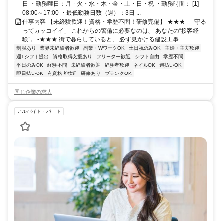
日 ・勤務曜日：月・火・水・木・金・土・日・祝 ・勤務時間： [1]
08:00～17:00 ・最低勤務日数（週）：3日 ...
仕事内容 【未経験歓迎！資格・学歴不問！研修完備】 ★★★- 「守る
ってカッコイイ」 これからの警備に必要なのは、 あなたの“接客経
験”。 -★★★ 街で暮らしていると、 必ず見かける建設工事...
制服あり
業界未経験者歓迎
副業・WワークOK
土日祝のみOK
主婦・主夫歓迎
週1シフト提出
資格取得支援あり
フリーター歓迎
シフト自由
学歴不問
平日のみOK
経験不問
未経験者歓迎
経験者歓迎
ネイルOK
週払いOK
即日払いOK
有資格者歓迎
研修あり
ブランクOK
同じ企業の求人
アルバイト・パート