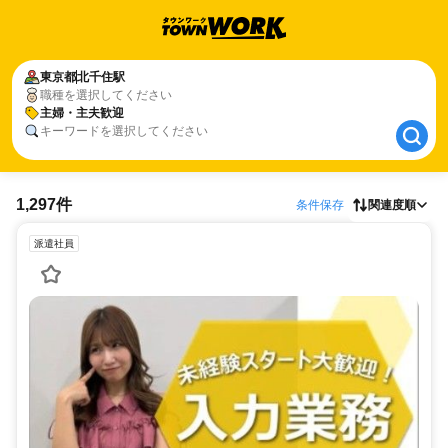
東京都
東京都
北千住駅
北千住駅
職種を選択してください
主婦・主夫歓迎
主婦・主夫歓迎
キーワードを選択してください
1,297件
条件保存
関連度順
派遣社員