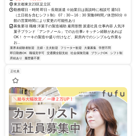
東京都東京23区足立区
勤務曜日・時間 即日～長期派遣 ※始業日は面談時に相談可 週5日
（土日祝を含むシフト制） 07：30～16：30 実働8時間／休憩60分 ※
館の営業時間により変更の可能性あり
募集要項 職種 洋菓子の製造補助 雇用形態 派遣社員 仕事内容 人気洋
菓子ブランド「アンテノール」でのお仕事♪ キッチン経験があれば
OK！ ケーキの製造や盛り付けなど、厨房内でのシンプルな作業を
お...
業界未経験者歓迎
主婦・主夫歓迎
フリーター歓迎
大量募集
学歴不問
即日勤務OK
職場見学可
交通費全額支給
社会保険完備
ブランクOK
シフト制
昇給あり
履歴書不要
正社員