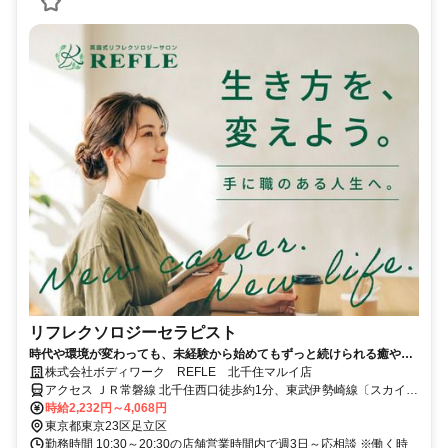
リフレクソロジーセラピスト
時代や環境が変わっても、未経験から始めてもずっと続けられる癒やし
の仕事。手に職を身につけて、生き方を変えよう。
株式会社ボディワーク REFLE 北千住マルイ店
アクセス ＪＲ常磐線 北千住西口徒歩約1分、東武伊勢崎線〔スカイツ
リーライン〕 北千住西口徒歩約1分、東京メトロ日比谷線 北千住西口
時給2,232円～4,068円
徒歩約1分 最寄駅：北千住駅
東京都東京23区足立区
勤務時間 10:30～20:30の店舗営業時間内で週3日～応相談 ※働く時