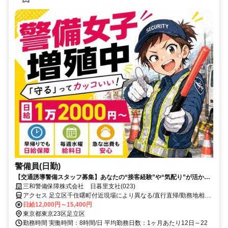
警備員(日勤)
【交通誘導警備スタッフ募集】あなたの“接客経験”や“気配り”が活かせ
ます！
三和警備保障株式会社 日暮里支社(023)
アクセス 足立区千住曙町付近現場により異なる/直行直帰/勤務地相談
可■電話面接■来社不要
日給12,000円～15,400円
東京都東京23区足立区
勤務時間 実働時間：8時間/日 平均勤務日数：1ヶ月あたり12日～22