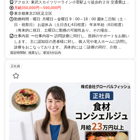
アクセス: 東武スカイツリーライン小菅駅より徒歩約２分 交通費は無
し
月給350,000円～500,000円
東京都東京23区足立区
勤務時間・曜日: 月曜日～金曜日 9：00～18：00 週休二日制（土・
日・祝祭日） お盆休み（土日含む4日程度） 年末年始（6日程度）
（将来的に祝日、土曜日に勤務の可能性あり。その場合...
仕事内容: 〜仕事内容〜 訪問診療に同行し、医師のサポートをお願い
します。 主に認知症の患者様に対し、個人宅や老人ホームに訪問し
診療をおこなっております。 具体的には 〇診療の同行、介助 ...
固定時間制
残業なし
駅近5分以内
正社員