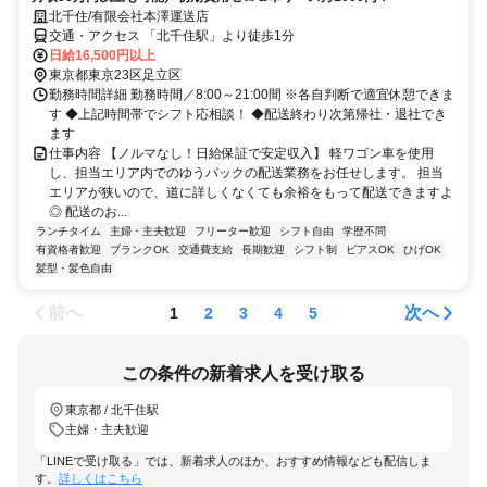
北千住/有限会社本澤運送店
交通・アクセス 「北千住駅」より徒歩1分
日給16,500円以上
東京都東京23区足立区
勤務時間詳細 勤務時間／8:00～21:00間 ※各自判断で適宜休憩できま
す ◆上記時間帯でシフト応相談！ ◆配送終わり次第帰社・退社でき
ます
仕事内容 【ノルマなし！日給保証で安定収入】 軽ワゴン車を使用
し、担当エリア内でのゆうパックの配送業務をお任せします。 担当
エリアが狭いので、道に詳しくなくても余裕をもって配送できますよ
◎ 配送のお...
ランチタイム
主婦・主夫歓迎
フリーター歓迎
シフト自由
学歴不問
有資格者歓迎
ブランクOK
交通費支給
長期歓迎
シフト制
ピアスOK
ひげOK
髪型・髪色自由
前へ
次へ
1
2
3
4
5
この条件の新着求人を受け取る
東京都 / 北千住駅
主婦・主夫歓迎
「LINEで受け取る」では、新着求人のほか、おすすめ情報なども配信しま
す。
詳しくはこちら