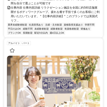
間を自分で選ぶことが可能です
仕事内容 仕事内容詳細 リラクゼーション施設を全国に約580店舗展
開するボディワークグループ。疲れを癒す手技で多くのお客様にご利
用いただいています。 *【仕事内容詳細】* このブランドでは英国式
リフ...
業界未経験者歓迎
社員登用あり
主婦・主夫歓迎
資格取得支援あり
学歴不問
平日のみOK
経験不問
未経験者歓迎
経験者歓迎
有資格者歓迎
研修あり
ブランクOK
長期歓迎
駅近5分以内
週4日以上OK
アルバイト・パート