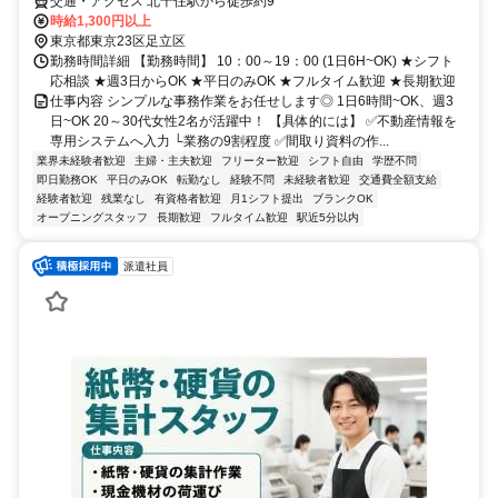
交通・アクセス 北千住駅から徒歩約9
時給1,300円以上
東京都東京23区足立区
勤務時間詳細 【勤務時間】 10：00～19：00 (1日6H~OK) ★シフト
応相談 ★週3日からOK ★平日のみOK ★フルタイム歓迎 ★長期歓迎
仕事内容 シンプルな事務作業をお任せします◎ 1日6時間~OK、週3
日~OK 20～30代女性2名が活躍中！ 【具体的には】 ✅不動産情報を
専用システムへ入力 └業務の9割程度 ✅間取り資料の作...
業界未経験者歓迎
主婦・主夫歓迎
フリーター歓迎
シフト自由
学歴不問
即日勤務OK
平日のみOK
転勤なし
経験不問
未経験者歓迎
交通費全額支給
経験者歓迎
残業なし
有資格者歓迎
月1シフト提出
ブランクOK
オープニングスタッフ
長期歓迎
フルタイム歓迎
駅近5分以内
派遣社員