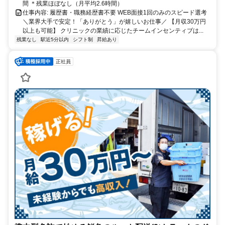
間 ＊残業ほぼなし（月平均2.6時間）
仕事内容: 履歴書・職務経歴書不要 WEB面接1回のみのスピード選考
＼業界大手で安定！「ありがとう」が嬉しいお仕事／ 【月収30万円
以上も可能】 クリニックの業績に応じたチームインセンティブは...
残業なし
駅近5分以内
シフト制
昇給あり
正社員