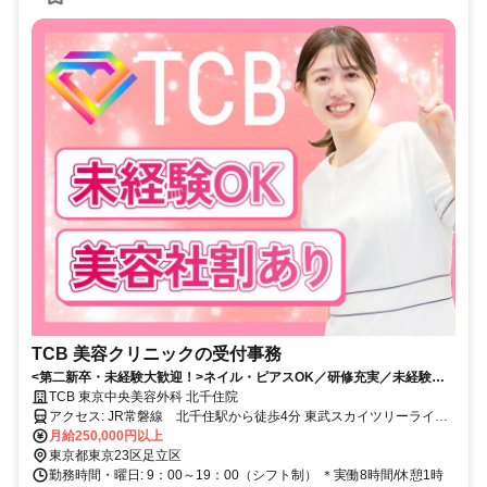
TCB 美容クリニックの受付事務
<第二新卒・未経験大歓迎！>ネイル・ピアスOK／研修充実／未経験大
歓迎*残業月平均3.2h*美容社割あり／WEB面接1回のみ／研修充実／
TCB 東京中央美容外科 北千住院
20・30代女性活躍中／北千住駅から徒歩4分
アクセス: JR常磐線 北千住駅から徒歩4分 東武スカイツリーライン
北千住駅から徒歩4分 東京メトロ千代田線 北千住駅から徒歩4分
月給250,000円以上
東京メトロ日比谷線 北千住駅から徒歩4分 つくばエクスプレ
東京都東京23区足立区
ス 北千住駅から徒歩4分
勤務時間・曜日: 9：00～19：00（シフト制） ＊実働8時間/休憩1時