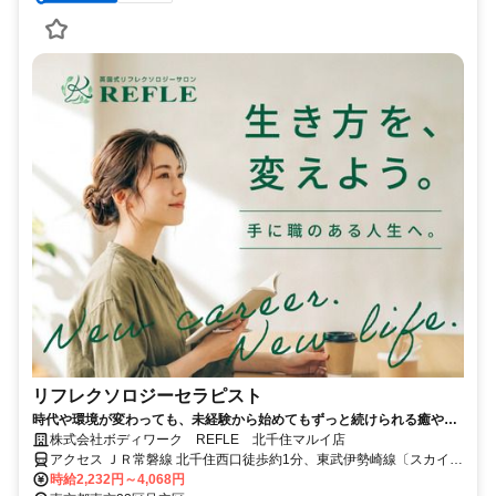
リフレクソロジーセラピスト
時代や環境が変わっても、未経験から始めてもずっと続けられる癒やし
の仕事。手に職を身につけて、生き方を変えよう。
株式会社ボディワーク REFLE 北千住マルイ店
アクセス ＪＲ常磐線 北千住西口徒歩約1分、東武伊勢崎線〔スカイツ
リーライン〕 北千住西口徒歩約1分、東京メトロ日比谷線 北千住西口
時給2,232円～4,068円