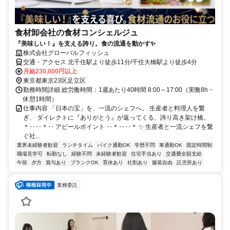
食材卸会社の食材コンシェルジュ
『美味しい！』を支える誇り。食の流通を動かす✨
株式会社グローバルフィッシュ
交通・アクセス 北千住駅より徒歩11分/千住大橋駅より徒歩4分
月給230,000円以上
東京都東京23区足立区
勤務時間詳細 総労働時間：1週あたり40時間 8:00～17:00（実働8h・
休憩1時間）
仕事内容 「日本の宝」を、一流のシェフへ。 生産者と料理人を繋
ぎ、 ダイレクトに『ありがとう』が返ってくる、誇り高き架け橋。
＊‥‥＊‥ アピールポイント ‥＊‥‥＊ ✨ 生産者と一流シェフを繋
ぐ社...
業界未経験者歓迎
ランチタイム
バイク通勤OK
学歴不問
車通勤OK
固定時間制
職場見学可
転勤なし
経験不問
未経験者歓迎
住宅手当あり
交通費全額支給
午前
夕方
賞与あり
ブランクOK
育休あり
社割あり
服装自由
託児所あり
業務委託