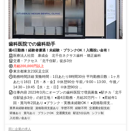
歯科医院での歯科助手
週4日勤務！経験者優遇！未経験・ブランクOK！入職祝い金有！
医療法人社団 康成会 北千住ネクサス歯科・矯正歯科
交通・アクセス 「北千住駅」徒歩3分
月給200,000円以上
東京都東京23区足立区
勤務時間詳細 実働時間：1日あたり8時間30分 平均勤務日数：1ヶ月
あたり16日 【月・木・金】※休憩90分 午前／9:00～13:00、午後／
14:30～19:45 【水・土・日】※休憩90分 ...
仕事内容 2023年3月にオープンの歯科医院で増員募集 ●駅チカ「北千
住駅徒歩3分」の好立地！ ●週4日勤務・月給20万円～！ ●昇給年1
回・賞与年2回あり ●ブランク・実務未経験OK！ ●資格取得支...
業界未経験者歓迎
資格取得支援あり
学歴不問
経験不問
交通費全額支給
研修あり
賞与あり
ブランクOK
交通費支給
駅近5分以内
シフト制
入社祝い金あり
同じ企業の求人