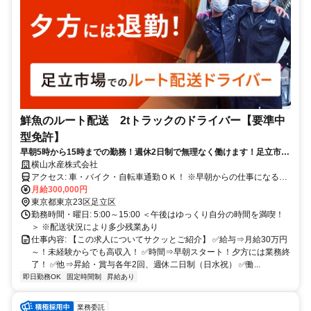
鮮魚のルート配送 2tトラックのドライバー【要準中
型免許】
早朝5時から15時までの勤務！週休2日制で無理なく働けます！足立市場
内水産物の卸売会社
横山水産株式会社
アクセス: 車・バイク・自転車通勤ＯＫ！ ※早朝からの仕事になるた
め、 車・バイク・自転車で 通勤しているスタッフが多いです。 京成
月給300,000円
線：千住大橋駅より徒歩2分 各線：北千住駅より徒歩13分 (日比谷線/
東京都東京23区足立区
千代田線/つくばエクスプレス 東武スカイツリーライン/ＪＲ常磐線)
勤務時間・曜日: 5:00～15:00 ＜午後はゆっくり自分の時間を満喫！
＞ ※配送状況により多少残業あり
仕事内容: 【この求人についてサクッとご紹介】 ✅️給与⇒月給30万円
～！未経験からでも高収入！ ✅️時間⇒早朝スタート！夕方には業務終
了！ ✅️他⇒昇給・賞与各年2回、週休二日制（日水祝） ✅️働...
即日勤務OK
固定時間制
昇給あり
業務委託