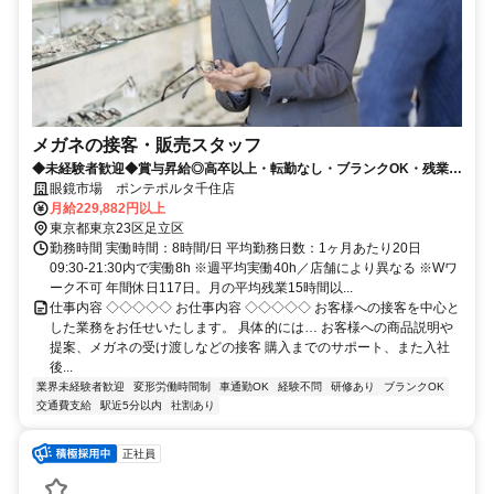
メガネの接客・販売スタッフ
◆未経験者歓迎◆賞与昇給◎高卒以上・転勤なし・ブランクOK・残業少
なめ・業界No1！
眼鏡市場 ポンテポルタ千住店
月給229,882円以上
東京都東京23区足立区
勤務時間 実働時間：8時間/日 平均勤務日数：1ヶ月あたり20日
09:30-21:30内で実働8h ※週平均実働40h／店舗により異なる ※Wワ
ーク不可 年間休日117日。月の平均残業15時間以...
仕事内容 ◇◇◇◇◇ お仕事内容 ◇◇◇◇◇ お客様への接客を中心と
した業務をお任せいたします。 具体的には… お客様への商品説明や
提案、メガネの受け渡しなどの接客 購入までのサポート、また入社
後...
業界未経験者歓迎
変形労働時間制
車通勤OK
経験不問
研修あり
ブランクOK
交通費支給
駅近5分以内
社割あり
正社員