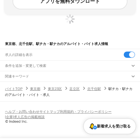
アプリを無料ダウンロード
東京都、北千住駅、駅チカ・駅ナカのアルバイト・バイト求人情報
求人の詳細を表示
条件を追加・変更して検索
市区町村を追加・変更
関連キーワード
完全在宅ワーク 全国
シール貼り 在宅
現在地周辺
ガチャガチャ
犬カフェ
東京都
駅を追加・変更
バイトTOP
東京都
東京23区
足立区
北千住駅
駅チカ・駅ナカ
東京都
すべて
のアルバイト・バイト・求人
東京23区
すべて
職種を追加・変更
JR東海道本線(東京～熱海)
千代田区
中央区
港区
新宿区
文京区
台東区
墨田区
江東区
品川区
目黒区
大田区
東京駅
新橋駅
品川駅
飲食・フードサービス
世田谷区
渋谷区
中野区
杉並区
豊島区
北区
荒川区
板橋区
練馬区
足立区
葛飾区
特徴を追加・変更
飲食・フードサービス
江戸川区
すべて
ヘルプ・お問い合わせ
サイトマップ
利用規約・プライバシーポリシー
JR山手線
ホールスタッフ
キッチンスタッフ
皿洗い・洗い場
精肉・鮮魚加工
給食調理
人気
[企業]求人広告の掲載相談
大崎駅
五反田駅
目黒駅
恵比寿駅
渋谷駅
原宿駅
代々木駅
新宿駅
新大久保駅
八王子市
立川市
武蔵野市
三鷹市
青梅市
府中市
昭島市
調布市
町田市
小金井市
雇用形態を追加・変更
パン屋（ベーカリー）
フードカウンター販売員
バー（BAR）・バーテンダー
日払いOK
高校生歓迎
学生歓迎
深夜の仕事
髪型・髪色自由
ひげOK
ネイルOK
高田馬場駅
目白駅
池袋駅
大塚駅
巣鴨駅
駒込駅
田端駅
西日暮里駅
日暮里駅
鶯谷駅
小平市
日野市
東村山市
国分寺市
国立市
福生市
狛江市
東大和市
清瀬市
飲食店補助（開店・閉店準備）
飲食店（店長・マネージャー）
新着求人を受け取る
ピアスOK
アルバイト・パート
履歴書不要
オープニングスタッフ
留学生・外国人活躍中
上野駅
御徒町駅
秋葉原駅
神田駅
東京駅
有楽町駅
新橋駅
浜松町駅
田町駅
東久留米市
武蔵村山市
多摩市
稲城市
羽村市
あきる野市
西東京市
大島町
利島村
都道府県を変更
営業・販売
勤務期間
正社員
高輪ゲートウェイ駅
品川駅
新島村
神津島村
三宅村
御蔵島村
八丈町
青ヶ島村
小笠原村
西多摩郡
営業・販売
すべて
短期
契約社員
単発・1日OK
長期
期間限定（春夏冬休み等）