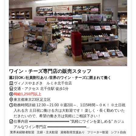
ワイン・チーズ専門店の販売スタッフ
週2日OK♪社員割引あり♪世界のワイン・チーズに囲まれて働く
ヴィノスやまざき ルミネ北千住店
交通・アクセス 北千住駅 徒歩1分
時給1,250円以上
東京都東京23区足立区
勤務時間詳細 12:30～21:00 ※週2回～、1日5時間～ＯＫ！ ※土日祝
入れる方 土日祝に働ける方は大歓迎です！ 楽しく・長く勤めていた
だきたいので、希望の働き方は気軽にご相談下さい！
仕事内容 ••••••••••••••••••••••••••••••••• ”気軽にワインを楽しめる” カジュ
アルなワイン専門店 ••••••••••••••••••••••••••••••••...
業界未経験者歓迎
主婦・主夫歓迎
資格取得支援あり
フリーター歓迎
シフト自由