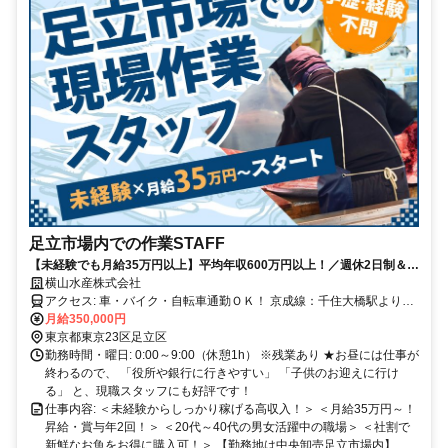
足立市場内での作業STAFF
【未経験でも月給35万円以上】平均年収600万円以上！／週休2日制＆長
期休暇あり／お試し勤務OK
横山水産株式会社
アクセス: 車・バイク・自転車通勤ＯＫ！ 京成線：千住大橋駅より徒
歩2分 各線：北千住駅より徒歩13分 (日比谷線/千代田線/東武スカイツ
月給350,000円
リーライン/ＪＲ常磐線/つくばエクスプレス)
東京都東京23区足立区
勤務時間・曜日: 0:00～9:00（休憩1h） ※残業あり ★お昼には仕事が
終わるので、 「役所や銀行に行きやすい」 「子供のお迎えに行け
る」 と、現職スタッフにも好評です！
仕事内容: ＜未経験からしっかり稼げる高収入！＞ ＜月給35万円～！
昇給・賞与年2回！＞ ＜20代～40代の男女活躍中の職場＞ ＜社割で
新鮮なお魚をお得に購入可！＞ 【勤務地は中央卸売足立市場内】...