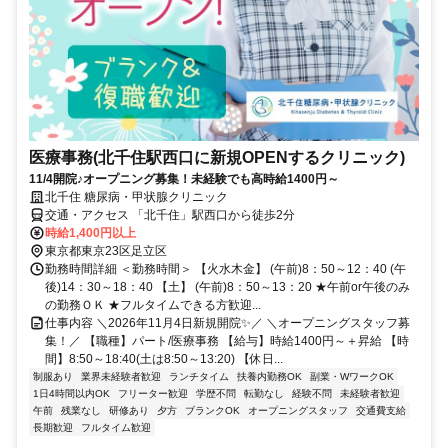
医療事務(北千住駅西口に新規OPENするクリニック)
11/4開院♪オープニング募集！未経験でも高時給1400円～
北千住 糖尿病・甲状腺クリニック
交通・アクセス 「北千住」駅西口から徒歩2分
時給1,400円以上
東京都東京23区足立区
勤務時間詳細 ＜勤務時間＞ 【火水木金】 (午前)8：50～12：40 (午
後)14：30～18：40 【土】 (午前)8：50～13：20 ★午前or午後のみ
の勤務ＯＫ ★フルタイムできる方歓迎...
仕事内容 ＼2026年11月4日新規開院✨／ ＼オープニングスタッフ募
集！／ 【職種】パート/医療事務 【給与】時給1400円～＋昇給 【時
間】8:50～18:40(土は8:50～13:20) 【休日...
制服あり
業界未経験者歓迎
ランチタイム
扶養内勤務OK
副業・WワークOK
1日4時間以内OK
フリーター歓迎
学歴不問
転勤なし
経験不問
未経験者歓迎
午前
残業なし
研修あり
夕方
ブランクOK
オープニングスタッフ
交通費支給
長期歓迎
フルタイム歓迎