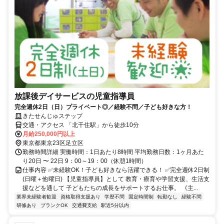
放課後デイサービスの児童指導員
完全週休2日（日）プライベート◎／経験不問／子ども好きな方！
きたせんじゅステップ
交通・アクセス 「北千住駅」から徒歩10分
月給250,000円以上
東京都東京23区足立区
勤務時間詳細 実働時間：1日あたり8時間 平均勤務日数：1ヶ月あた
り20日 〜 22日 9：00～19：00（休憩1時間）
仕事内容 ✅未経験OK！子ども好きなら活躍できる！ ✅完全週休2日制
(日曜＋他曜日) 【児童指導員】として 教育・療育や学習支援、生活支
援などを通して 子どもたちの成長をサポートするお仕事。 《主...
業界未経験者歓迎
資格取得支援あり
学歴不問
固定時間制
転勤なし
経験不問
研修あり
ブランクOK
交通費支給
駅近5分以内