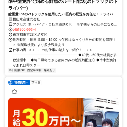
準中型免許で始める鮮魚のルート配送(2tトラックのド
ライバー)
総重量5.5tの2tトラックを使用した23区内の配送をお任せ！ドライバー
経験者の40代～50代が多数活躍中！1日10～15件なので無理なく働けま
横山水産株式会社
す◎
アクセス: 車・バイク・自転車通勤ＯＫ！ ※早朝からの仕事になるた
め、 車・バイク・自転車で 通勤しているスタッフが多いです。 京成
月給300,000円
線：千住大橋駅より徒歩2分 各線：北千住駅より徒歩13分 (日比谷線/
東京都東京23区足立区
千代田線/つくばエクスプレス 東武スカイツリーライン/ＪＲ常磐線)
勤務時間・曜日: 5:00～15:00 ＜午後はゆっくり自分の時間を満喫！
＞ ※配送状況により多少残業あり
仕事内容: ＜＜ このお仕事の魅力をご紹介！ ＞＞
━━━━━━━━━━━━━━━━━━━ ◆40代～50代の社員が多
数活躍中！ ◆毎日帰宅できる都内のみの近距離配送◎ ◆準中型免許
があれば即スター...
即日勤務OK
固定時間制
昇給あり
正社員