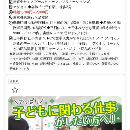
なし◎ 残業なし・週3日～OK！髪色自由・ネイル・ピアス・ひげOK＆
株式会社エスプールヒューマンソリューションズ
服装自由で私服勤務OK♪
アクセス ◆各線「北千住駅」徒歩3分
時給1,700円～2,000円
東京都東京23区足立区
勤務時間 ≪勤務曜日≫ 月～日の内、週3日～週5日勤務 ◆希望休や勤
務曜日固定の相談OK ◆平日休み…土日休みなども可能 ≪勤務時間≫
9:00～20:00の内、実働6～8h/休憩1h [シフト例...
仕事内容 仕事内容 ＼ PCで文字入力ができればOK！ ／ ＊ アパレル
雑貨のデータ入力 ＊ 【お仕事詳細】 ・「洋服」「アクセサリー」な
どの商品情報を 専用フォーマットへ入力 ・商品名や品番、...
業界未経験者歓迎
短期（3ヵ月以内）
副業・WワークOK
主婦・主夫歓迎
フリーター歓迎
短期
学歴不問
即日勤務OK
学生歓迎
経験不問
未経験者歓迎
交通費全額支給
午前
経験者歓迎
ネイルOK
残業なし
週払いOK
即日払いOK
研修あり
夕方
正社員