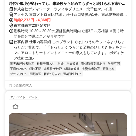
時代や環境が変わっても、未経験から始めてもずっと続けられる癒やし
の仕事。手に職を身につけて、生き方を変えよう。
株式会社ボディワーク ラフィネプリュス 北千住マルイ店
アクセス 東京メトロ日比谷線 北千住西口徒歩約1分、東武伊勢崎線
〔スカイツリーライン〕 北千住西口徒歩約1分、ＪＲ常磐線 北千住西
時給2,232円～4,368円
口徒歩約1分 最寄駅：北千住駅
東京都東京23区足立区
勤務時間 10:30～20:30の店舗営業時間内で週3日～応相談 ※働く時
間を自分で選ぶことが可能です
仕事内容 仕事内容詳細 このブランドではふつうのラフィネよりちょ
っとだけ贅沢で、「『もっと』くつろげる至福のひとときを」をテー
マにアロマトリートメントメニューの導入もしています。 ボディケ
ア技術に加え...
業界未経験者歓迎
社員登用あり
主婦・主夫歓迎
資格取得支援あり
学歴不問
平日のみOK
経験不問
未経験者歓迎
経験者歓迎
有資格者歓迎
研修あり
ブランクOK
長期歓迎
駅近5分以内
週4日以上OK
同じ企業の求人
アルバイト・パート