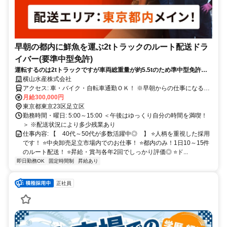
早朝の都内に鮮魚を運ぶ2tトラックのルート配送ドラ
イバー(要準中型免許)
運転するのは2tトラックですが車両総重量が約5.5tのため準中型免許が
必須です！早朝のスタートで15時には終了◎40代～50代活躍中！
横山水産株式会社
アクセス: 車・バイク・自転車通勤ＯＫ！ ※早朝からの仕事になるた
め、 車・バイク・自転車で 通勤しているスタッフが多いです。 京成
月給300,000円
線：千住大橋駅より徒歩2分 各線：北千住駅より徒歩13分 (日比谷線/
東京都東京23区足立区
千代田線/つくばエクスプレス 東武スカイツリーライン/ＪＲ常磐線)
勤務時間・曜日: 5:00～15:00 ＜午後はゆっくり自分の時間を満喫！
＞ ※配送状況により多少残業あり
仕事内容: 【 40代～50代が多数活躍中◎ 】 ⭐人柄を重視した採用
です！ ⭐中央卸売足立市場内でのお仕事！ ⭐都内のみ！1日10～15件
のルート配送！ ⭐昇給・賞与各年2回でしっかり評価◎ ⭐ド...
即日勤務OK
固定時間制
昇給あり
正社員