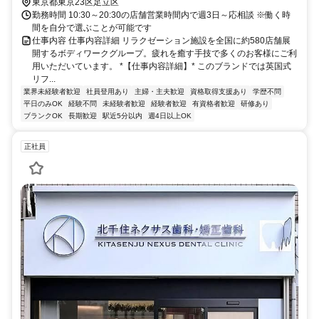
徒歩約1分 最寄駅：北千住駅
東京都東京23区足立区
勤務時間 10:30～20:30の店舗営業時間内で週3日～応相談 ※働く時
間を自分で選ぶことが可能です
仕事内容 仕事内容詳細 リラクゼーション施設を全国に約580店舗展
開するボディワークグループ。疲れを癒す手技で多くのお客様にご利
用いただいています。 *【仕事内容詳細】* このブランドでは英国式
リフ...
業界未経験者歓迎
社員登用あり
主婦・主夫歓迎
資格取得支援あり
学歴不問
平日のみOK
経験不問
未経験者歓迎
経験者歓迎
有資格者歓迎
研修あり
ブランクOK
長期歓迎
駅近5分以内
週4日以上OK
正社員