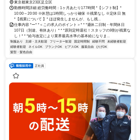
東京都東京23区足立区
勤務時間詳細 総労働時間：1ヶ月あたり177時間 *【シフト制】*
10:00～20:00 ※休憩は1時間しっかり確保 ※残業なし ※定休日 無
*【残業について 】* ほぼ発生しませんが、もし残...
仕事内容 *ー* *＜この求人のポイント＞* * *週休二日制・年間休日
107日（別途、有休あり）* * *原則定時退社！スタッフの9割が残業な
し！* * *給与改定により業界最高水準の基本給になりま...
制服あり
主婦・主夫歓迎
フリーター歓迎
固定時間制
経験不問
未経験者歓迎
経験者歓迎
ネイルOK
ブランクOK
ピアスOK
服装自由
ひげOK
髪型・髪色自由
正社員