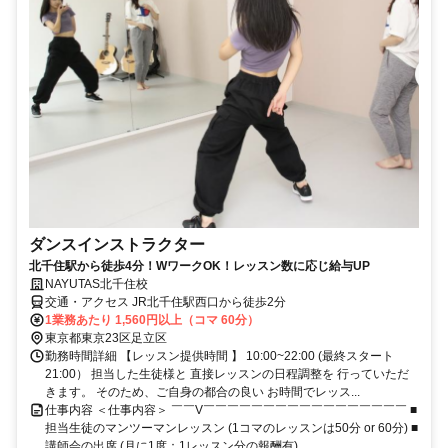
ダンスインストラクター
北千住駅から徒歩4分！WワークOK！レッスン数に応じ給与UP
NAYUTAS北千住校
交通・アクセス JR北千住駅西口から徒歩2分
1業務あたり 1,560円以上（コマ 60分）
東京都東京23区足立区
勤務時間詳細 【レッスン提供時間 】 10:00~22:00 (最終スタート
21:00） 担当した生徒様と 直接レッスンの日程調整を 行っていただ
きます。 そのため、ご自身の都合の良い お時間でレッス...
仕事内容 ＜仕事内容＞ ￣￣V￣￣￣￣￣￣￣￣￣￣￣￣￣￣￣￣￣ ■
担当生徒のマンツーマンレッスン (1コマのレッスンは50分 or 60分) ■
講師会の出席 (月に1度：1レッスン分の報酬有) ...