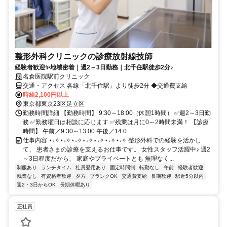
整形外科クリニックの診療放射線技師
経験者歓迎✨地域密着｜週2～3日勤務｜北千住駅徒歩2分♪
名倉医院駅前クリニック
交通・アクセス 各線「北千住駅」より徒歩2分 ◆交通費支給
時給2,100円以上
東京都東京23区足立区
勤務時間詳細 【勤務時間】 9:30～18:00（休憩1時間） ✅週2～3日勤
務 ✅勤務曜日は相談に応じます ✅残業は月に0～2時間未満！ 【診療
時間】 午前／9:30～13:00 午後／14:0...
仕事内容 ⋆˖✧⋆˖✧⋆˖✧⋆˖✧⋆˖✧⋆˖✧⋆˖✧ 整形外科での経験を活かし
て、 患者さまの診療を支えるお仕事です。 女性スタッフ活躍中♪ 週2
～3日程度だから、 家庭やプライベートとも 無理なく...
制服あり
ランチタイム
社員登用あり
固定時間制
転勤なし
午前
経験者歓迎
残業なし
有資格者歓迎
夕方
ブランクOK
交通費支給
長期歓迎
駅近5分以内
週2・3日からOK
長期休暇あり
正社員