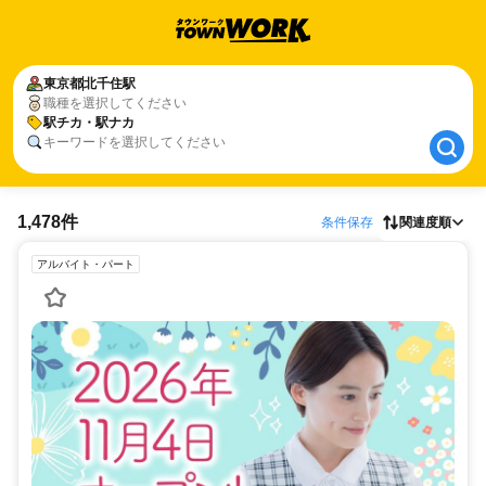
東京都
東京都
北千住駅
北千住駅
職種を選択してください
駅チカ・駅ナカ
駅チカ・駅ナカ
キーワードを選択してください
1,478件
条件保存
関連度順
アルバイト・パート