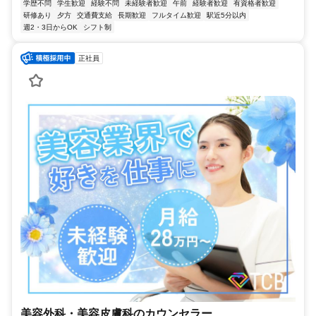
学歴不問
学生歓迎
経験不問
未経験者歓迎
午前
経験者歓迎
有資格者歓迎
研修あり
夕方
交通費支給
長期歓迎
フルタイム歓迎
駅近5分以内
週2・3日からOK
シフト制
正社員
美容外科・美容皮膚科のカウンセラー