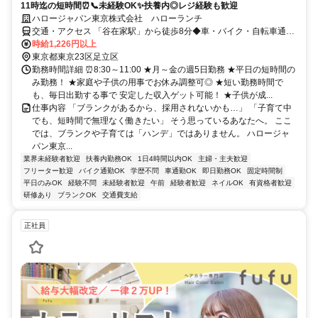
11時迄の短時間⏰📞未経験OK✨扶養内◎レジ経験も歓迎
ハロージャパン東京株式会社 ハローランチ
交通・アクセス 「谷在家駅」から徒歩8分◆車・バイク・自転車通勤
OK（無料の駐車場・駐輪場完備！）
時給1,226円以上
東京都東京23区足立区
勤務時間詳細 ⏰8:30～11:00 ★月～金の週5日勤務 ★平日の短時間の
み勤務！ ★家庭や子供の用事でお休み調整可◎ ★短い勤務時間で
も、毎日出勤する事で 安定した収入ゲット可能！ ★子供が成...
仕事内容 「ブランクがあるから、採用されないかも…」 「子育て中
でも、短時間で無理なく働きたい」 そう思っているあなたへ。 ここ
では、ブランクや子育ては「ハンデ」ではありません。 ハロージャ
パン東京...
業界未経験者歓迎
扶養内勤務OK
1日4時間以内OK
主婦・主夫歓迎
フリーター歓迎
バイク通勤OK
学歴不問
車通勤OK
即日勤務OK
固定時間制
平日のみOK
経験不問
未経験者歓迎
午前
経験者歓迎
ネイルOK
有資格者歓迎
研修あり
ブランクOK
交通費支給
正社員