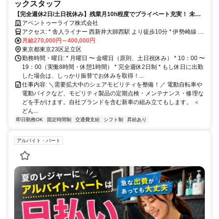
ックスタッフ
【完全週休2日/土日祝休み】残業月10h程度でプライベート充実！ 未経
験OK・学歴不問！話題の電動モビリティ整備士スタッフ募集★ 入社後
アベントゥーライフ株式会社
即付与の「アニバーサリー休暇」あり！
アクセス: * 舎人ライナー 西新井大師西駅 より徒歩10分 * 伊勢崎線 西
新井駅 よりバス18分​ * 無料駐輪場あり(自転車・バイク)
月給270,000円～400,000円
東京都東京23区足立区
勤務時間・曜日: * 月曜日 〜 金曜日（原則、土日祝休み） * 10：00 〜
19：00（実働8時間・休憩1時間） * 完全週休2日制 * もし休日に出勤
した場合は、しっかり振替でお休みを取得！...
仕事内容: ＼需要拡大中のシェアモビリティを整備！／ 電動自転車や
電動バイクなど、モビリティ製品の定期点検・メンテナンス・修理な
どを手がけます。自社ブランドを含む新車の組み立てもします。 ＜
どん...
即日勤務OK
固定時間制
交通費支給
シフト制
昇給あり
アルバイト・パート