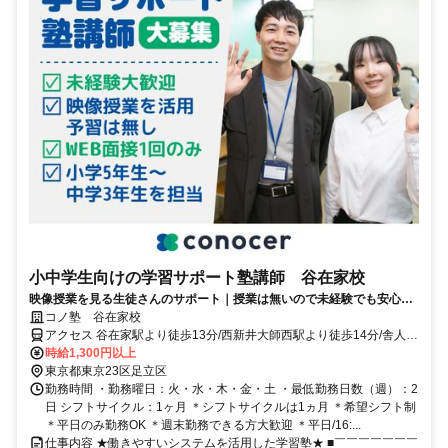
小中学生向けの学習サポート塾講師 谷在家校
映像授業を見る生徒さんのサポート｜授業は無いので未経験でも安心｜
WEB面接/1回｜週2日～OK｜履歴書不要｜応募後はフォームに1分で回
コノ塾 谷在家校
答｜1分単位で給与支給｜WワークOK｜私服勤務｜有給休暇あり｜定時
アクセス 谷在家駅より徒歩13分/西新井大師西駅より徒歩14分/舎人公
退社
園駅より徒歩22分
時給1,300円以上
東京都東京23区足立区
勤務時間 ・勤務曜日：火・水・木・金・土 ・最低勤務日数（週）：2
日 シフトサイクル：1ヶ月 ＊シフトサイクルは1ヵ月 ＊希望シフト制
＊平日のみ勤務OK ＊週末勤務できる方大歓迎 ＊平日/16:...
仕事内容 ★働きやすいシステムを活用した学習塾★ ■￣￣￣￣￣￣￣