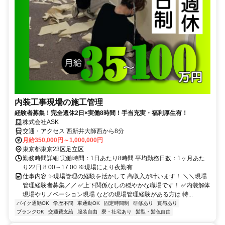
内装工事現場の施工管理
経験者募集！完全週休2日×実働8時間！手当充実・福利厚生有！
株式会社ASK
交通・アクセス 西新井大師西から8分
月給350,000円～1,000,000円
東京都東京23区足立区
勤務時間詳細 実働時間：1日あたり8時間 平均勤務日数：1ヶ月あた
り22日 8:00～17:00 ※現場により夜勤有
仕事内容 ✨現場管理の経験を活かして 高収入が叶います！ ＼＼現場
管理経験者募集／／ ✅上下関係なしの穏やかな職場です！ ✅内装解体
現場やリノベーション現場 などの現場管理経験がある方は 特...
バイク通勤OK
学歴不問
車通勤OK
固定時間制
研修あり
賞与あり
ブランクOK
交通費支給
服装自由
寮・社宅あり
髪型・髪色自由