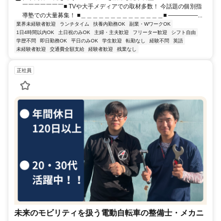
￣￣￣￣￣￣￣■ TVや大手メディアでの取材多数！ 今話題の個別指
導塾での大量募集！ ■＿＿＿＿＿＿＿＿＿＿＿＿＿＿■ ―――――...
業界未経験者歓迎
ランチタイム
扶養内勤務OK
副業・WワークOK
1日4時間以内OK
土日祝のみOK
主婦・主夫歓迎
フリーター歓迎
シフト自由
学歴不問
即日勤務OK
平日のみOK
学生歓迎
転勤なし
経験不問
英語
未経験者歓迎
交通費全額支給
経験者歓迎
残業なし
正社員
未来のモビリティを扱う電動自転車の整備士・メカニ