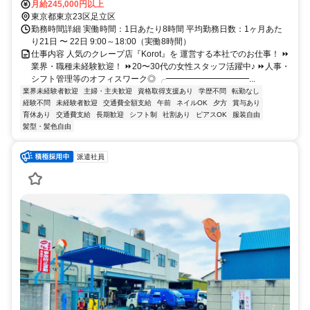
勤OK
月給245,000円以上
東京都東京23区足立区
勤務時間詳細 実働時間：1日あたり8時間 平均勤務日数：1ヶ月あた
り21日 〜 22日 9:00～18:00（実働8時間）
仕事内容 人気のクレープ店『Korot』を 運営する本社でのお仕事！ ⏩
業界・職種未経験歓迎！ ⏩20〜30代の女性スタッフ活躍中♪ ⏩人事・
シフト管理等のオフィスワーク◎ ╭━━━━━━━━━━...
業界未経験者歓迎
主婦・主夫歓迎
資格取得支援あり
学歴不問
転勤なし
経験不問
未経験者歓迎
交通費全額支給
午前
ネイルOK
夕方
賞与あり
育休あり
交通費支給
長期歓迎
シフト制
社割あり
ピアスOK
服装自由
髪型・髪色自由
派遣社員