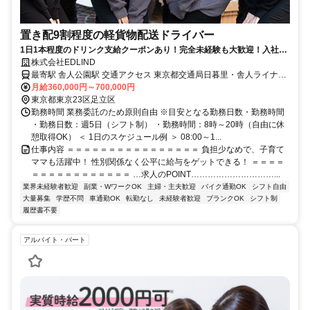
置き配9割程度の軽貨物配送ドライバー
1日1本程度のドリンク支給クーポンあり！完全未経験も大歓迎！入社3
ヶ月以内に90％が月50万円を達成しています。
株式会社EDLIND
最寄駅 舎人公園駅 交通アクセス 東京都交通局日暮里・舎人ライナー
月給360,000円～700,000円
「舎人公園駅」 から徒歩13分 ●転勤なし ●車・バイク通勤OK
東京都東京23区足立区
勤務時間 業務委託のため原則自由 ※目安となる勤務日数・勤務時間
・勤務日数：週5日（シフト制） ・勤務時間：8時～20時（自由に休
憩取得OK） ＜ 1日のスケジュール例 ＞ 08:00～1...
仕事内容 ＝＝＝＝＝＝＝＝＝＝＝＝＝＝＝＝ 負担少なめで、子育て
ママも活躍中！ 性別関係なく公平に給与をゲットできる！ ＝＝＝＝
＝＝＝＝＝＝＝＝＝＝＝＝ …求人のPOINT…………………………...
業界未経験者歓迎
副業・WワークOK
主婦・主夫歓迎
バイク通勤OK
シフト自由
大量募集
学歴不問
車通勤OK
転勤なし
未経験者歓迎
ブランクOK
シフト制
履歴書不要
アルバイト・パート