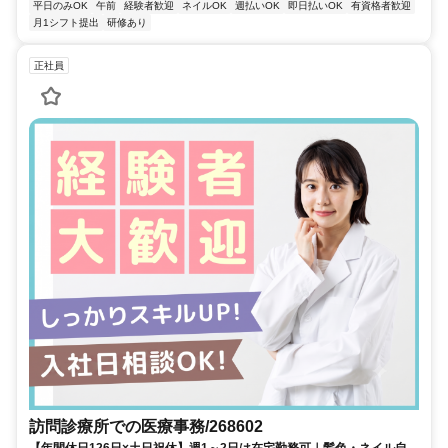
平日のみOK
午前
経験者歓迎
ネイルOK
週払いOK
即日払いOK
有資格者歓迎
月1シフト提出
研修あり
正社員
訪問診療所での医療事務/268602