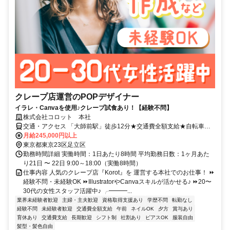
クレープ店運営のPOPデザイナー
イラレ・Canvaを使用♪クレープ試食あり！【経験不問】
株式会社コロット 本社
交通・アクセス 「大師前駅」徒歩12分★交通費全額支給★自転車通
勤OK
月給245,000円以上
東京都東京23区足立区
勤務時間詳細 実働時間：1日あたり8時間 平均勤務日数：1ヶ月あた
り21日 〜 22日 9:00～18:00（実働8時間）
仕事内容 人気のクレープ店『Korot』を 運営する本社でのお仕事！ ⏩
経験不問・未経験OK ⏩IllustratorやCanvaスキルが活かせる♪ ⏩20〜
30代の女性スタッフ活躍中♪ ╭━━━...
業界未経験者歓迎
主婦・主夫歓迎
資格取得支援あり
学歴不問
転勤なし
経験不問
未経験者歓迎
交通費全額支給
午前
ネイルOK
夕方
賞与あり
育休あり
交通費支給
長期歓迎
シフト制
社割あり
ピアスOK
服装自由
髪型・髪色自由