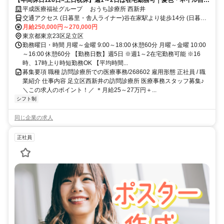
【年間休日126日×土日祝休】週1～2日は在宅勤務可｜髪色・ネイル自
由！私服OK
平成医療福祉グループ おうち診療所 西新井
交通アクセス (日暮里・舎人ライナー)谷在家駅より徒歩14分 (日暮
里・舎人ライナー)西新井大師西徒歩17分 (東武大師線)大師前徒歩15
月給250,000円～270,000円
東京都東京23区足立区
分 交通費全額支給 車通勤相談可能（駐車場が限られているため）
勤務曜日・時間 月曜～金曜 9:00～18:00 休憩60分 月曜～金曜 10:00
～16:00 休憩60分 【勤務日数】週5日 ※週1～2在宅勤務可能 ※16
時、17時上り時短勤務OK 【平均時間...
募集要項 職種 訪問診療所での医療事務/268602 雇用形態 正社員 / 職
業紹介 仕事内容 足立区西新井の訪問診療所 医療事務スタッフ募集♪
＼この求人のポイント！／ ＊月給25～27万円＋...
シフト制
同じ企業の求人
正社員