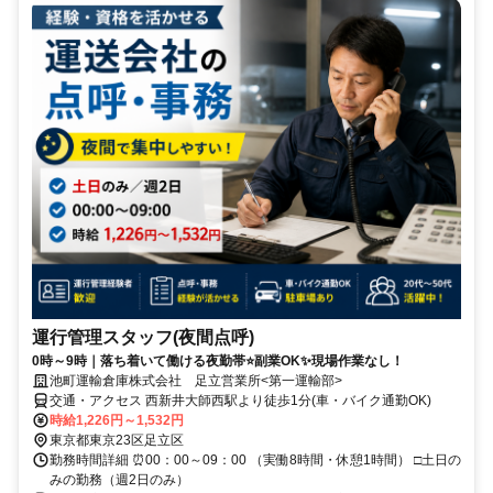
運行管理スタッフ(夜間点呼)
0時～9時｜落ち着いて働ける夜勤帯⭐副業OK✨現場作業なし！
池町運輸倉庫株式会社 足立営業所<第一運輸部>
交通・アクセス 西新井大師西駅より徒歩1分(車・バイク通勤OK)
時給1,226円～1,532円
東京都東京23区足立区
勤務時間詳細 ⏰00：00～09：00 （実働8時間・休憩1時間） □土日の
みの勤務（週2日のみ）