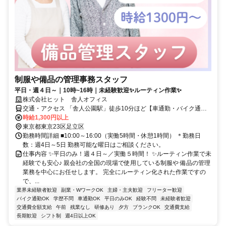
制服や備品の管理事務スタッフ
平日・週４日～｜10時~16時｜未経験歓迎✨ルーティン作業✨
株式会社ヒット 舎人オフィス
交通・アクセス 「舎人公園駅」徒歩10分ほど【車通勤・バイク通勤
もOK！※交通費規定支給】「竹ノ塚駅」「日暮里駅」などからもア
時給1,300円以上
クセス良好！
東京都東京23区足立区
勤務時間詳細 ■10:00～16:00（実働5時間・休憩1時間） ＊勤務日
数：週4日～5日 勤務可能な曜日はご相談ください。
仕事内容 ✨平日のみ！週４日～／実働５時間！ ✨ルーティン作業で未
経験でも安心♪ 親会社の全国の現場で使用している制服や 備品の管理
業務を中心にお任せします。 完全にルーティン化された作業ですの
で、...
業界未経験者歓迎
副業・WワークOK
主婦・主夫歓迎
フリーター歓迎
バイク通勤OK
学歴不問
車通勤OK
平日のみOK
経験不問
未経験者歓迎
交通費全額支給
午前
残業なし
研修あり
夕方
ブランクOK
交通費支給
長期歓迎
シフト制
週4日以上OK