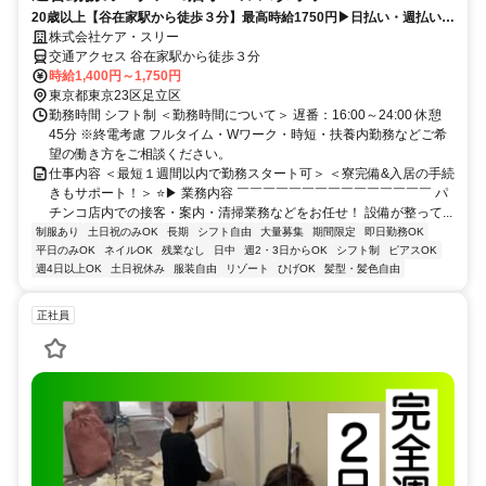
20歳以上【谷在家駅から徒歩３分】最高時給1750円▶日払い・週払い
OK！扶養内・WワークもOK！初期費用無料/家具家電付1Kの社宅もご用
株式会社ケア・スリー
意◎
交通アクセス 谷在家駅から徒歩３分
時給1,400円～1,750円
東京都東京23区足立区
勤務時間 シフト制 ＜勤務時間について＞ 遅番：16:00～24:00 休憩
45分 ※終電考慮 フルタイム・Wワーク・時短・扶養内勤務などご希
望の働き方をご相談ください。
仕事内容 ＜最短１週間以内で勤務スタート可＞ ＜寮完備&入居の手続
きもサポート！＞ ⭐️▶ 業務内容 ￣￣￣￣￣￣￣￣￣￣￣￣￣￣￣ パ
チンコ店内での接客・案内・清掃業務などをお任せ！ 設備が整って...
制服あり
土日祝のみOK
長期
シフト自由
大量募集
期間限定
即日勤務OK
平日のみOK
ネイルOK
残業なし
日中
週2・3日からOK
シフト制
ピアスOK
週4日以上OK
土日祝休み
服装自由
リゾート
ひげOK
髪型・髪色自由
正社員