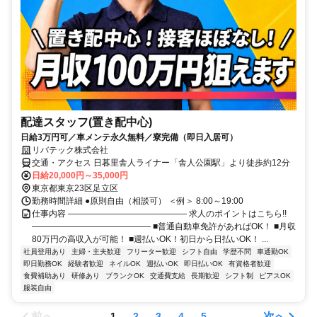
配達スタッフ(置き配中心)
日給3万円可／車メンテ永久無料／寮完備（即日入居可）
リバテック株式会社
交通・アクセス 日暮里舎人ライナー「舎人公園駅」より徒歩約12分
日給20,000円～35,000円
東京都東京23区足立区
勤務時間詳細 ●原則自由（相談可） ＜例＞ 8:00～19:00
仕事内容 ―――――――――――――― 求人のポイントはこちら!!
―――――――――――――― ■普通自動車免許があればOK！ ■月収
80万円の高収入が可能！ ■週払いOK！初日から日払いOK！ ...
社員登用あり
主婦・主夫歓迎
フリーター歓迎
シフト自由
学歴不問
車通勤OK
即日勤務OK
経験者歓迎
ネイルOK
週払いOK
即日払いOK
有資格者歓迎
食費補助あり
研修あり
ブランクOK
交通費支給
長期歓迎
シフト制
ピアスOK
服装自由
前へ
次へ
1
2
3
4
5