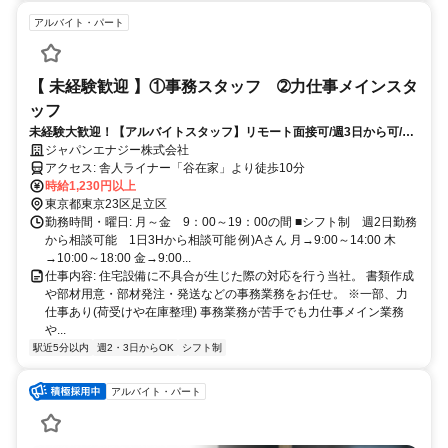
アルバイト・パート
【 未経験歓迎 】①事務スタッフ ➁力仕事メインスタ
ッフ
未経験大歓迎！【アルバイトスタッフ】リモート面接可/週3日から可/W
ワーク・扶養控除内勤務・私服OK
ジャパンエナジー株式会社
アクセス: 舎人ライナー「谷在家」より徒歩10分
時給1,230円以上
東京都東京23区足立区
勤務時間・曜日: 月～金 9：00～19：00の間 ■シフト制 週2日勤務
から相談可能 1日3Hから相談可能 例)Aさん 月→9:00～14:00 木
→10:00～18:00 金→9:00...
仕事内容: 住宅設備に不具合が生じた際の対応を行う当社。 書類作成
や部材用意・部材発注・発送などの事務業務をお任せ。 ※一部、力
仕事あり(荷受けや在庫整理) 事務業務が苦手でも力仕事メイン業務
や...
駅近5分以内
週2・3日からOK
シフト制
アルバイト・パート