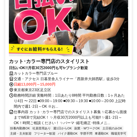
カット･カラー専門店のスタイリスト
日払いOK!!月収30万2000円も可✨ブランク歓迎
カットカラー専門店ブルー
交通・アクセス 日暮里舎人ライナー「西新井大師西駅」徒歩3分
日給13,000円～15,000円
東京都東京23区足立区
勤務時間詳細 実働時間：1日あたり8時間 平均勤務日数：1ヶ月あた
り4日 〜 22日 ■09:00～19:00 ■09:30～19:30 ■10:00～20:00 上記時
間内で週1･2日～OK ※お...
仕事内容 カット･カラー専門店でのスタイリスト募集 ✨応募から面接
までWEBで完結OK！ ✨月収30万2000円以上も可能!! ✨週1･2日～
OK！時間ご相談ください！ ✨パーマ･縮毛矯正･特殊メニ...
扶養内勤務OK
社員登用あり
週1日からOK
副業・WワークOK
土日祝のみOK
主婦・主夫歓迎
フリーター歓迎
バイク通勤OK
学歴不問
車通勤OK
職場見学可