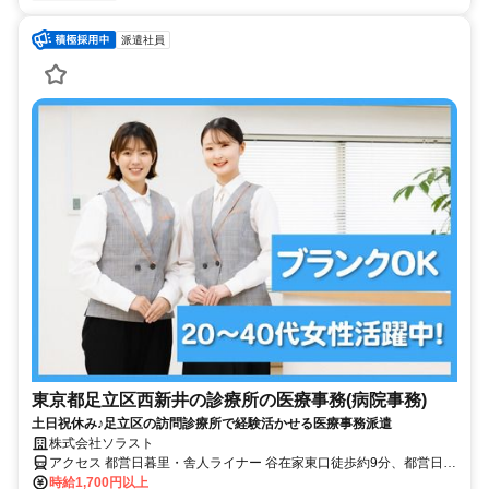
派遣社員
東京都足立区西新井の診療所の医療事務(病院事務)
土日祝休み♪足立区の訪問診療所で経験活かせる医療事務派遣
株式会社ソラスト
アクセス 都営日暮里・舎人ライナー 谷在家東口徒歩約9分、都営日暮
里・舎人ライナー 西新井大師西東口徒歩約15分、東武大師線 大師前
時給1,700円以上