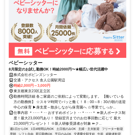
ベビーシッター
8月限定のお試し勤務OK！時給2000円〜★幅広い世代活躍中
株式会社ポピンズシッター
交通・アクセス 舎人公園駅周辺
時給2,000円～3,000円
東京都東京23区足立区
勤務時間詳細 各ご家庭のご依頼によって変動します。 【働いている
方の勤務例】 ☆スキマ時間でパッと働く！ 8：00～8：30の朝の送迎
中心の保育 ▶身支度～散歩しながら保育園へ ☆専業でしっか...
仕事内容 ＊‥‥＊‥ おすすめポイント ‥＊‥‥＊ ⏩新人ボーナス制
度！最大23,000円あり！ 登録翌月までのお仕事回数に応じて 最大
23,000円プレゼント！ ※新人研修受講者が対象 ⏩ク...
週1日からOK
1日4時間以内OK
土日祝のみOK
主婦・主夫歓迎
フリーター歓迎
早朝
シフト自由
即日勤務OK
平日のみOK
交通費全額支給
午前
経験者歓迎