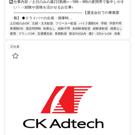
仕事内容 ✅土日のみの週2日勤務⭐ ✅0時～9時の夜間帯で集中しやす
い！ ✅経験や資格を活かせるお仕事♪
――――――――――――――――――― 【運送会社での事務業
務】 ◆ドライバーの出発・帰庫時...
土日祝のみOK
主婦・主夫歓迎
フリーター歓迎
バイク通勤OK
早朝
学歴不問
車通勤OK
固定時間制
転勤なし
経験不問
未経験者歓迎
経験者歓迎
残業なし
夜間
ブランクOK
交通費支給
長期歓迎
駅近5分以内
週2・3日からOK
深夜
正社員