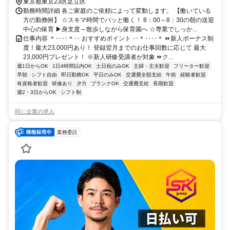
東京都東京23区足立区
勤務時間詳細 各ご家庭のご依頼によって変動します。 【働いている
方の勤務例】 ☆スキマ時間でパッと働く！ 8：00～8：30の朝の送迎
中心の保育 ▶身支度～散歩しながら保育園へ ☆専業でしっか...
仕事内容 ＊‥‥＊‥ おすすめポイント ‥＊‥‥＊ ⏩新人ボーナス制
度！最大23,000円あり！ 登録翌月までのお仕事回数に応じて 最大
23,000円プレゼント！ ※新人研修受講者が対象 ⏩ク...
週1日からOK
1日4時間以内OK
土日祝のみOK
主婦・主夫歓迎
フリーター歓迎
早朝
シフト自由
即日勤務OK
平日のみOK
交通費全額支給
午前
経験者歓迎
有資格者歓迎
研修あり
夕方
ブランクOK
交通費支給
長期歓迎
週2・3日からOK
シフト制
同じ企業の求人
業務委託