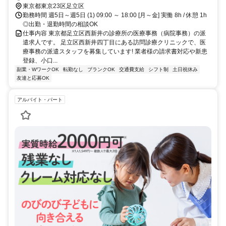
徒歩約17分 「谷在家駅」徒歩15分,自転車通勤可,駐輪場あり,敷地内
東京都東京23区足立区
全て禁煙
勤務時間 週5日～週5日 (1) 09:00 ～ 18:00 [月～金] 実働 8h / 休憩 1h
◎出勤・退勤時間の相談OK
仕事内容 東京都足立区西新井の診療所の医療事務（病院事務）の派
遣求人です。 足立区西新井四丁目にある訪問診療クリニックで、医
療事務の派遣スタッフを募集しています! 業者様の請求書対応や新患
登録、小口...
副業・WワークOK
転勤なし
ブランクOK
交通費支給
シフト制
土日祝休み
友達と応募OK
アルバイト・パート