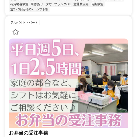
有資格者歓迎
研修あり
夕方
ブランクOK
交通費支給
長期歓迎
週2・3日からOK
シフト制
アルバイト・パート
お弁当の受注事務