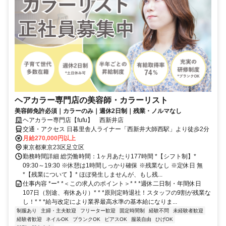
ヘアカラー専門店の美容師・カラーリスト
美容師免許必須｜カラーのみ｜週休2日制｜残業・ノルマなし
ヘアカラー専門店【fufu】 西新井店
交通・アクセス 日暮里舎人ライナー「西新井大師西駅」より徒歩2分
月給270,000円以上
東京都東京23区足立区
勤務時間詳細 総労働時間：1ヶ月あたり177時間 *【シフト制】*
09:30～19:30 ※休憩は1時間しっかり確保 ※残業なし ※定休日 無
*【残業について 】* ほぼ発生しませんが、もし残...
仕事内容 *ー* *＜この求人のポイント＞* * *週休二日制・年間休日
107日（別途、有休あり）* * *原則定時退社！スタッフの9割が残業な
し！* * *給与改定により業界最高水準の基本給になりま...
制服あり
主婦・主夫歓迎
フリーター歓迎
固定時間制
経験不問
未経験者歓迎
経験者歓迎
ネイルOK
ブランクOK
ピアスOK
服装自由
ひげOK