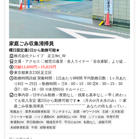
家庭ごみ収集清掃員
曜日固定週2日から勤務可能★
株式会社クレイブ 足立/tei_W
交通・アクセス 〇都営日暮里・舎人ライナー「谷在家駅」より徒歩8
分、自転車3分 「西新井大師西駅」より徒歩15分、自転車6分 〇東武
日給11,600円～15,815円
伊勢崎線「竹ノ塚駅」より自転車10分
東京都東京23区足立区
勤務時間詳細 実働時間：1日あたり8時間 平均勤務日数：1ヶ月あた
り8日 〜 25日 ＜勤務時間＞ ①6：00～15：00 ②6：30～15：30
③7：00～16：00 ※休憩60分 ※ルートに...
仕事内容 ✅日中のみ勤務 ✅夜勤なし・残業も基本なし ✅早く終わっ
ても収入安定 週2日から勤務可能です★ （月火or月火水のみ） ▷家
庭ごみ収集清掃員 ￣￣￣￣￣￣￣￣￣￣￣ あなたの街も走ってい...
制服あり
業界未経験者歓迎
ランチタイム
副業・WワークOK
主婦・主夫歓迎
フリーター歓迎
バイク通勤OK
給料前払いOK
早朝
シフト自由
学歴不問
車通勤OK
即日勤務OK
職場見学可
平日のみOK
転勤なし
経験不問
未経験者歓迎
午前
経験者歓迎