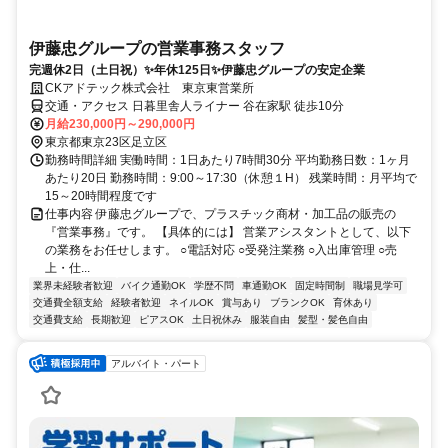
伊藤忠グループの営業事務スタッフ
完週休2日（土日祝）✨年休125日✨伊藤忠グループの安定企業
CKアドテック株式会社 東京東営業所
交通・アクセス 日暮里舎人ライナー 谷在家駅 徒歩10分
月給230,000円～290,000円
東京都東京23区足立区
勤務時間詳細 実働時間：1日あたり7時間30分 平均勤務日数：1ヶ月
あたり20日 勤務時間：9:00～17:30（休憩１H） 残業時間：月平均で
15～20時間程度です
仕事内容 伊藤忠グループで、プラスチック商材・加工品の販売の
『営業事務』です。 【具体的には】 営業アシスタントとして、以下
の業務をお任せします。 ○電話対応 ○受発注業務 ○入出庫管理 ○売
上・仕...
業界未経験者歓迎
バイク通勤OK
学歴不問
車通勤OK
固定時間制
職場見学可
交通費全額支給
経験者歓迎
ネイルOK
賞与あり
ブランクOK
育休あり
交通費支給
長期歓迎
ピアスOK
土日祝休み
服装自由
髪型・髪色自由
アルバイト・パート