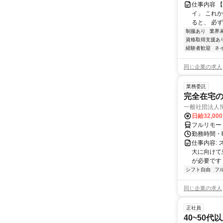
仕事内容 
イ」 これ
ると、 必ず
制服あり
業界
資格取得支援あ
経験者歓迎
ネ
同じ企業の求人
業務委託
完全在宅
一般社団法人
日給32,00
フルリモー
勤務時間・曜
仕事内容:
大に向けて
が必要です！
シフト自由
フ
同じ企業の求人
正社員
40~50