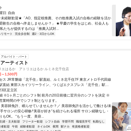
ト
日: 自由
 ★未経験歓迎★「AO、指定校推薦、その他推薦入試の合格の経験を活か
受験生の合格へ伴走しませんか？」 ★早慶の学生をはじめ、社会人も
 私たちが提供するのは「推薦入試対...
ルリモート
完全歩合制
週2・3日からOK
アルバイト・パート
クアーティスト
リエはるか アトリエはるか ルミネ北千住店
円～1,500円
セス JR常磐線「北千住」駅直結、ルミネ北千住7F 東京メトロ千代田線
駅直結 東部スカイツリーライン、つくばエクスプレス「北千住」駅徒
23区足立区
細 ※1ヶ月ごとのシフト制 前月の20日前後に翌月分のシフトを決定 ※
営業時間の中でシフト制となります。
＼ 美容師免許、眠らせていませんか？／ 美容師免許を活かして働ける/未
大手サロンの安心研修/“美容が好き”を続けられる場所 サロン経験なし・
もOK。 “もう一度、美容...
主婦・主夫歓迎
フリーター歓迎
シフト自由
学歴不問
職場見学可
転勤なし
験者歓迎
午前
経験者歓迎
ネイルOK
夜間
駅ナカ
有資格者歓迎