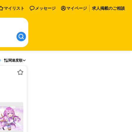
マイリスト
メッセージ
マイページ
求人掲載のご相談
存
関連度順