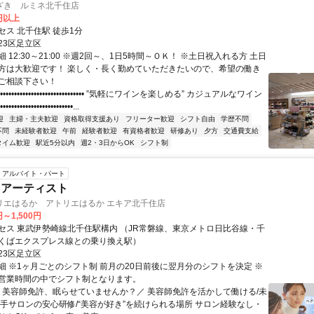
ざき ルミネ北千住店
0円以上
セス 北千住駅 徒歩1分
23区足立区
 12:30～21:00 ※週2回～、1日5時間～ＯＫ！ ※土日祝入れる方 土日
方は大歓迎です！ 楽しく・長く勤めていただきたいので、希望の働き
ご相談下さい！
•••••••••••••••••••••••••••••• ”気軽にワインを楽しめる” カジュアルなワイン
•••••••••••••••••••••••...
迎
主婦・主夫歓迎
資格取得支援あり
フリーター歓迎
シフト自由
学歴不問
不問
未経験者歓迎
午前
経験者歓迎
有資格者歓迎
研修あり
夕方
交通費支給
タイム歓迎
駅近5分以内
週2・3日からOK
シフト制
アルバイト・パート
クアーティスト
リエはるか アトリエはるか エキア北千住店
円～1,500円
セス 東武伊勢崎線北千住駅構内 （JR常磐線、東京メトロ日比谷線・千
くばエクスプレス線との乗り換え駅）
23区足立区
細 ※1ヶ月ごとのシフト制 前月の20日前後に翌月分のシフトを決定 ※
営業時間の中でシフト制となります。
＼ 美容師免許、眠らせていませんか？／ 美容師免許を活かして働ける/未
大手サロンの安心研修/“美容が好き”を続けられる場所 サロン経験なし・