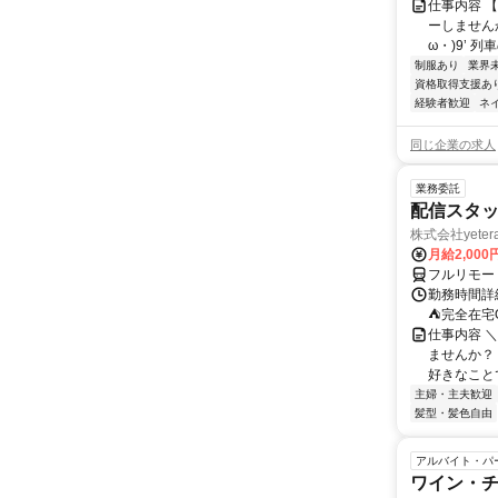
仕事内容 
ーしませんか
ω・)9’ 
制服あり
業界
資格取得支援あ
経験者歓迎
ネ
同じ企業の求人
業務委託
配信スタッ
株式会社yeter
月給2,000
フルリモー
勤務時間詳
⛺完全在宅
仕事内容 ＼
ませんか？
好きなことで
主婦・主夫歓迎
髪型・髪色自由
アルバイト・パ
ワイン・