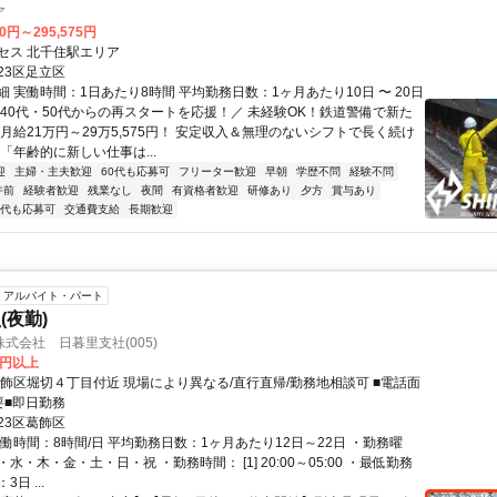
ア
00円～295,575円
セス 北千住駅エリア
23区足立区
 実働時間：1日あたり8時間 平均勤務日数：1ヶ月あたり10日 〜 20日
＼40代・50代からの再スタートを応援！／ 未経験OK！鉄道警備で新た
月給21万円～29万5,575円！ 安定収入＆無理のないシフトで長く続け
「年齢的に新しい仕事は...
迎
主婦・主夫歓迎
60代も応募可
フリーター歓迎
早朝
学歴不問
経験不問
午前
経験者歓迎
残業なし
夜間
有資格者歓迎
研修あり
夕方
賞与あり
0代も応募可
交通費支給
長期歓迎
アルバイト・パート
(夜勤)
式会社 日暮里支社(005)
3円以上
葛飾区堀切４丁目付近 現場により異なる/直行直帰/勤務地相談可 ■電話面
要■即日勤務
23区葛飾区
働時間：8時間/日 平均勤務日数：1ヶ月あたり12日～22日 ・勤務曜
水・木・金・土・日・祝 ・勤務時間： [1] 20:00～05:00 ・最低勤務
日 ...