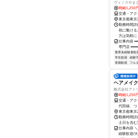
ヴィノスやま
時給1,25
交通・アク
東京都東京
勤務時間詳細
祝に働ける
方は気軽に
仕事内容 •••
専門店 •••••••••
業界未経験者歓
学生歓迎
経験
長期歓迎
フル
ヘアメイ
株式会社アト
時給1,250
交通・アク
代田線、つ
東京都東京
勤務時間詳
土日を含む
仕事内容 
経験歓迎/