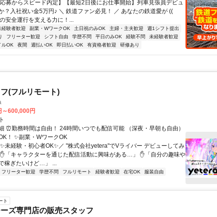
【応募からスピード内定】【最短2日後にお仕事開始】列車見張員デビュ
？入社祝い金5万円♪ ＼ 鉄道ファン必見！ ／ あなたの鉄道愛が ((ゝ
列車の安全運行を支える力に！...
未経験者歓迎
副業・WワークOK
土日祝のみOK
主婦・主夫歓迎
週1シフト提出
り
フリーター歓迎
シフト自由
学歴不問
平日のみOK
経験不問
未経験者歓迎
イルOK
夜間
週払いOK
即日払いOK
有資格者歓迎
研修あり
フ(フルリモート)
a
円～600,000円
ト
細 ⏰勤務時間は自由！ 24時間いつでも配信可能 （深夜・早朝も自由）
OK！ ✨副業・WワークOK
✨未経験・初心者OK✨／ "株式会社yetera"でVライバー デビューしてみ
 ✋「キャラクターを通じた配信活動に興味がある…」 ✋「自分の趣味や
稼ぎたいけど…」 ...
フリーター歓迎
学歴不問
フルリモート
経験者歓迎
在宅OK
服装自由
ート
チーズ専門店の販売スタッフ