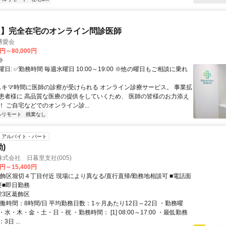
定】完全在宅のオンライン問診医師
博愛会
0円～80,000円
ト
日: ✅勤務時間 毎週水曜日 10:00～19:00 ※他の曜日もご相談に乗れ
 スキマ時間に医師の診察が受けられる オンライン診療サービス。 事業拡
患者様に 高品質な医療の提供をしていくため、 医師の皆様のお力添え
 ご自宅などでのオンライン診...
ルリモート
残業なし
アルバイト・パート
)
式会社 日暮里支社(005)
0円～15,400円
葛飾区堀切４丁目付近 現場により異なる/直行直帰/勤務地相談可 ■電話面
要■即日勤務
23区葛飾区
働時間：8時間/日 平均勤務日数：1ヶ月あたり12日～22日 ・勤務曜
水・木・金・土・日・祝 ・勤務時間： [1] 08:00～17:00 ・最低勤務
日 ...