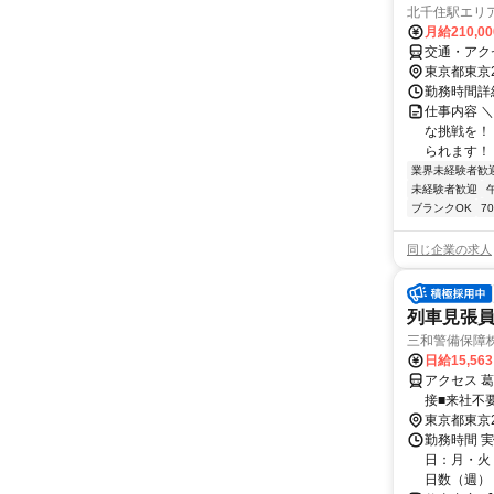
北千住駅エリ
月給210,0
交通・アク
東京都東京
勤務時間詳細
仕事内容 
な挑戦を！ 
られます！ 
業界未経験者歓
未経験者歓迎
ブランクOK
7
同じ企業の求人
列車見張員
三和警備保障株
日給15,56
アクセス 
接■来社不
東京都東京
勤務時間 実
日：月・火・
日数（週）：3