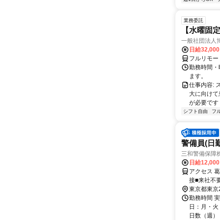
業務委託
【水曜固
一般社団法人
日給32,00
フルリモー
勤務時間・曜
ます。
仕事内容:
大に向けて
が必要です！
シフト自由
フ
警備員(日勤
三和警備保障株
日給12,00
アクセス 
接■来社不
東京都東京
勤務時間 実
日：月・火・
日数（週）：3