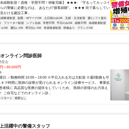
【未経験歓迎！資格・学歴不問！研修完備】 ★★★- 「守るってカッコイ
からの警備に必要なのは、 あなたの“接客経験”。 -★★★ 街で暮らしてい
見かける建設工事...
未経験者歓迎
副業・WワークOK
土日祝のみOK
主婦・主夫歓迎
週1シフト提出
り
フリーター歓迎
シフト自由
学歴不問
平日のみOK
経験不問
未経験者歓迎
イルOK
週払いOK
即日払いOK
有資格者歓迎
研修あり
ブランクOK
のオンライン問診医師
博愛会
0円～80,000円
ト
日: ✅勤務時間 10:00～19:00 ※平日入れる方は大歓迎 ※週0勤務も可
 スキマ時間に医師の診察が受けられる オンライン診療サービス。 事業拡
患者様に 高品質な医療の提供をしていくため、 医師の皆様のお力添え
 ご自宅などでのオンライン診...
ルリモート
残業なし
代以上活躍中の警備スタッフ