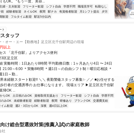
もOK。 “もう一度、美容...
主婦・主夫歓迎
フリーター歓迎
シフト自由
学歴不問
職場見学可
転勤なし
午前
経験者歓迎
ネイルOK
夜間
駅ナカ
有資格者歓迎
月1シフト提出
夕方
期歓迎
フルタイム歓迎
駅近5分以内
ート
備スタッフ
ー・オー・エー【勤務地】足立区北千住駅周辺の現場
0円以上
セス 「北千住駅」よりアクセス便利
23区足立区
 実働時間：1日あたり8時間 平均勤務日数：1ヶ月あたり4日 〜 24日
21:00～6:00 ＊実働8時間 ＊週1日～の自由シフト制！曜日応相談 ＊
1日～勤...
界未経験スタート歓迎!! ＼＼ 夜勤警備スタッフ募集✨ ／／ ■お任せする
や歩行者の交通誘導の お仕事になります。 現場エリア ▶足立区北千住駅
帰OK ...
からOK
土日祝のみOK
資格取得支援あり
フリーター歓迎
シフト自由
学歴不問
日のみOK
未経験者歓迎
経験者歓迎
夜間
研修あり
ブランクOK
交通費支給
タイム歓迎
週2・3日からOK
深夜
週4日以上OK
向け総合型選抜対策(推薦入試)の家庭教師
会社