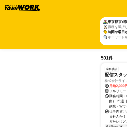
東京都
京成
職種を選択
時間や曜日
キーワード
501件
業務委託
配信スタッ
株式会社ライ
月給2,000
フルリモー
勤務時間・
由） ⛅週1
副業・Wワ
仕事内容: 
ませんか？
ぎたいけど…
週1日からOK