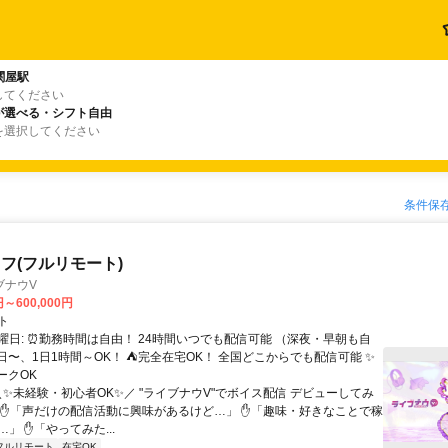
関屋駅
してください
が選べる・シフト自由
を選択してください
条件保
フ(フルリモート)
ブナウV
円～600,000円
ト
曜日: ⏰勤務時間は自由！ 24時間いつでも配信可能 （深夜・早朝も自
日〜、1日1時間～OK！ ⛺完全在宅OK！ 全国どこからでも配信可能 ✨
ークOK
＼✨未経験・初心者OK✨／ "ライブナウV"でボイス配信 デビューしてみ
 ✋「声だけの配信活動に興味があるけど…」 ✋「趣味・好きなことで稼
」 ✋「やってみた...
フルリモート
在宅OK