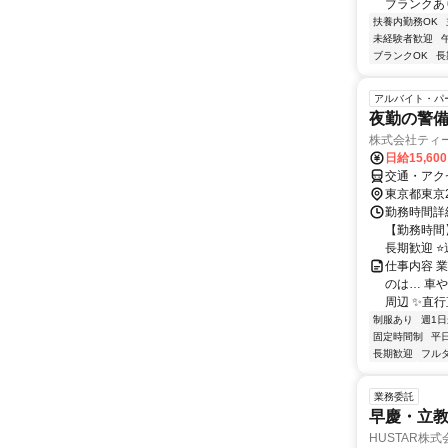
ブランクあり
扶養内勤務OK
未経験者歓迎
ブランクOK
長
アルバイト・パ
夜勤の警
株式会社ティ
日給15,60
交通・アク
東京都東京
勤務時間詳細
【勤務時間】
長期歓迎 ⭐週
仕事内容 業
のは… 車
周辺 ✨直行直
制服あり
週1日
固定時間制
平
長期歓迎
フル
業務委託
早慶・立教
HUSTAR株式