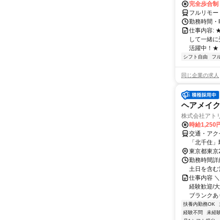
完全歩合制
フルリモー
勤務時間・曜
仕事内容:
して一緒に
活躍中！★
シフト自由
フ
同じ企業の求人
ヘアメイ
株式会社アト
時給1,250
交通・アク
「北千住」
歩1分
東京都東京
勤務時間詳
土日を含む
仕事内容 
経験歓迎/
ブランクあり
扶養内勤務OK
経験不問
未経