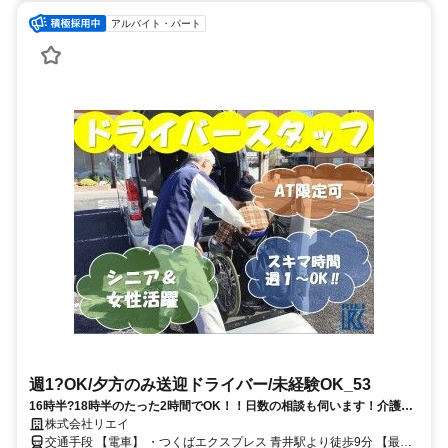
アルバイト・パート
週1?OK/夕方のみ送迎ドライバー/未経験OK_53
16時半?18時半のたった2時間でOK！！日数の相談も伺います！介護車
の運転手☆
株式会社リエイ
交通手段 【電車】 ・つくばエクスプレス 青井駅より徒歩9分 【最寄