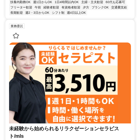
扶養内勤務OK
週1日からOK
1日4時間以内OK
主婦・主夫歓迎
60代も応募可
フリーター歓迎
午前
経験者歓迎
有資格者歓迎
夕方
ブランクOK
交通費支給
長期歓迎
週2・3日からOK
シフト制
週4日以上OK
業務委託
未経験から始められるリラクゼーションセラピス
ト/mls