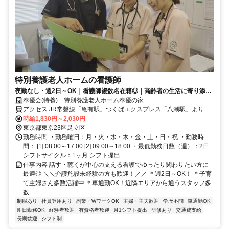
特別養護老人ホームの看護師
夜勤なし・週2日～OK｜看護師複数名在籍◎｜高齢者の生活に寄り添う
健康管理メインのお仕事♪
奉優会(特養) 特別養護老人ホーム奉優の家
アクセス JR常磐線「亀有駅」つくばエクスプレス「八潮駅」より東
武バス64系統「佐野センター前」下車すぐ
時給1,830円～2,030円
東京都東京23区足立区
勤務時間 ・勤務曜日：月・火・水・木・金・土・日・祝 ・勤務時
間： [1] 08:00～17:00 [2] 09:00～18:00 ・最低勤務日数（週）：2日
シフトサイクル：1ヶ月 シフト提出...
仕事内容 話す・聴くが中心の支える看護でゆったり関わりたい方に
最適◎ ＼＼介護施設未経験の方も歓迎！／／ ＊週2日～OK！ ＊子育
て主婦さん多数活躍中 ＊車通勤OK！近隣エリアから通うスタッフ多
数 ...
制服あり
社員登用あり
副業・WワークOK
主婦・主夫歓迎
学歴不問
車通勤OK
即日勤務OK
経験者歓迎
有資格者歓迎
月1シフト提出
研修あり
交通費支給
長期歓迎
シフト制