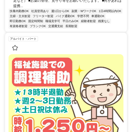
定など） ■お薬の管理、見守り等をお願いいたします。 ■何かあれば
提携...
扶養内勤務OK
社員登用あり
週1日からOK
副業・WワークOK
1日4時間以内OK
主婦・主夫歓迎
フリーター歓迎
バイク通勤OK
学歴不問
車通勤OK
即日勤務OK
固定時間制
職場見学可
平日のみOK
経験者歓迎
残業なし
有資格者歓迎
ブランクOK
交通費支給
長期歓迎
アルバイト・パート