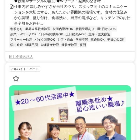
◆授業やサークルの後に ◆Wワーク・副業の空き時...
仕事内容 親しみやすさが当社のウリ。スタッフ同士のコミュニケー
ションを大切にする、あたたかい雰囲気の職場です。 食材の仕込み
から調理、盛り付け、食器洗い、厨房の清掃など、キッチンでのお仕
事全般をお任せ...
制服あり
業界未経験者歓迎
扶養内勤務OK
社員登用あり
週1日からOK
副業・WワークOK
1日4時間以内OK
土日祝のみOK
主婦・主夫歓迎
フリーター歓迎
バイク通勤OK
シフト自由
学歴不問
車通勤OK
平日のみOK
学生歓迎
経験不問
未経験者歓迎
経験者歓迎
夜間
同じ企業の求人
アルバイト・パート