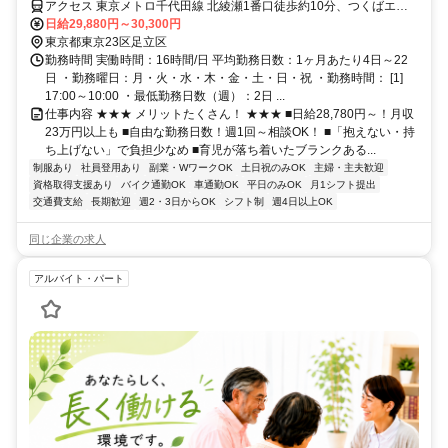
ムみんなの家・北綾瀬)
アクセス 東京メトロ千代田線 北綾瀬1番口徒歩約10分、つくばエク
スプレス 六町A2口徒歩約12分
日給29,880円～30,300円
東京都東京23区足立区
勤務時間 実働時間：16時間/日 平均勤務日数：1ヶ月あたり4日～22
日 ・勤務曜日：月・火・水・木・金・土・日・祝 ・勤務時間： [1]
17:00～10:00 ・最低勤務日数（週）：2日 ...
仕事内容 ★★★ メリットたくさん！ ★★★ ■日給28,780円～！月収
23万円以上も ■自由な勤務日数！週1回～相談OK！ ■「抱えない・持
ち上げない」で負担少なめ ■育児が落ち着いたブランクある...
制服あり
社員登用あり
副業・WワークOK
土日祝のみOK
主婦・主夫歓迎
資格取得支援あり
バイク通勤OK
車通勤OK
平日のみOK
月1シフト提出
交通費支給
長期歓迎
週2・3日からOK
シフト制
週4日以上OK
同じ企業の求人
アルバイト・パート