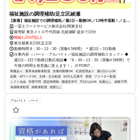
福祉施設の調理補助/足立区綾瀬
【新着】福祉施設での調理補助／週2日～勤務OK／13時半退勤！／土日
祝休み／自転車､バイク通勤可能
一冨士フードサービス株式会社/関東支社
最寄駅 東京メトロ千代田線 北綾瀬駅 徒歩で10分
時給1,250円以上
東京都東京23区足立区
勤務時間 8：30～13：30（実働4.5時間） ＊週2日～3日勤務
仕事内容 ＜パート・アルバイト／福祉施設の調理補助スタッフ＞ ◆
週2日～3日で勤務日数応相談◆ 『8：30～13：30（実働4.5時間）で
午後の時間を有意義に使えます！』 /// POINT ...
制服あり
業界未経験者歓迎
扶養内勤務OK
社員登用あり
週1日からOK
副業・WワークOK
主婦・主夫歓迎
60代も応募可
長期
フリーター歓迎
シフト自由
学歴不問
固定時間制
職場見学可
平日のみOK
転勤なし
経験不問
未経験者歓迎
経験者歓迎
残業なし
アルバイト・パート