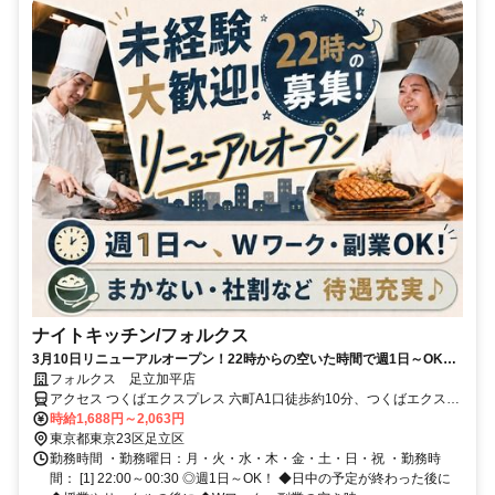
ナイトキッチン/フォルクス
3月10日リニューアルオープン！22時からの空いた時間で週1日～OK！
Wワーク・副業OK！未経験＆初バイトも大歓迎！まかない＆割引券(グ
フォルクス 足立加平店
ループ全店で利用OK)など嬉しい待遇あり♪飲食店のキッチンのお仕事。
アクセス つくばエクスプレス 六町A1口徒歩約10分、つくばエクスプ
レス 青井A2口徒歩約10分、東京メトロ千代田線 北綾瀬1番口徒歩約
時給1,688円～2,063円
17分 六町駅から徒歩10分、青井駅から徒歩10分
東京都東京23区足立区
勤務時間 ・勤務曜日：月・火・水・木・金・土・日・祝 ・勤務時
間： [1] 22:00～00:30 ◎週1日～OK！ ◆日中の予定が終わった後に