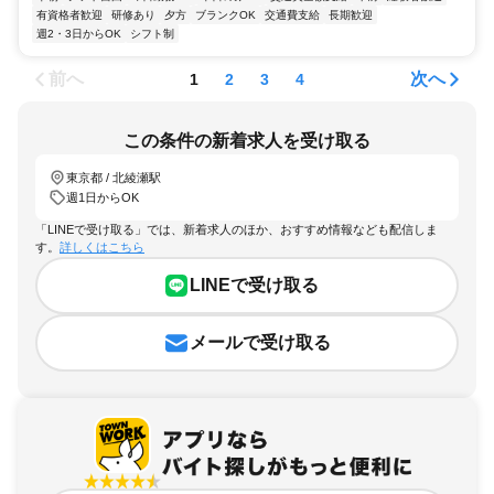
有資格者歓迎
研修あり
夕方
ブランクOK
交通費支給
長期歓迎
週2・3日からOK
シフト制
前へ
次へ
1
2
3
4
この条件の新着求人を受け取る
東京都 / 北綾瀬駅
週1日からOK
「LINEで受け取る」では、新着求人のほか、おすすめ情報なども配信しま
す。
詳しくはこちら
LINEで受け取る
メールで受け取る