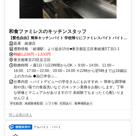
和食ファミレスのキッチンスタッフ
【髪色自由】簡単キッチンバイト 学校帰りにファミレスバイト バイト経
験がない方も大歓迎 曜日や時間の希望も相談OK!! テスト時期などもも
藍屋 綾瀬店
ちろん考慮します!!
通勤情報 「綾瀬駅」より徒歩15分■東京都足立区東綾瀬3丁目1-1
時給1,226円～1,533円
東京都東京23区足立区
勤務時間 ＜週1日 / 1日2時間からOK ＞ 9:00～14:00、11:00～
16:00、17:00～22:00、20:00～24:00 ※22時から翌5時までは18歳以
上の方のみ ◆自己申告シ...
仕事内容 ＜バイトデビューの学生さんにもおすすめ ＞ 簡単な調理補
助や洗い場での食器洗いなど のキッチン業務をお願いします。丁寧
な研修とマニュアルがありますので 未経験でもまったく心配いりま
せん◎ ま...
学生歓迎
未経験者歓迎
シフト制
社割あり
食事補助あり
同じ企業の求人
アルバイト・パート