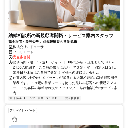
結婚相談所の新規顧客開拓・サービス案内スタッフ
完全在宅・業務委託／成果報酬型の営業業務
株式会社メドゥーサ
フルリモート
完全歩合制
勤務時間・曜日: ・週1日から ・1日1時間から ・原則として0:00～
24:00の範囲で、ご自身の都合に合わせて設定可能 ・固定休日なし。
業務日と休日はご自身で設定 お客様への連絡は、会社...
仕事内容: 株式会社メドゥーサが運営する結婚相談所の新規顧客開拓
業務です。 ・指定の営業ツールを使った見込み顧客への新規アプロ
ーチ ・お客様の希望や状況のヒアリング ・結婚相談所のサービス案
内...
週1日からOK
シフト自由
フルリモート
完全歩合制
アルバイト・パート