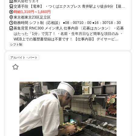
わせて働けます。
株式会社リエイ
交通手段 【電車】 ・つくばエクスプレス 青井駅より徒歩9分 【最寄
り駅】 ・つくばエクスプレス「青井駅」
時給1,310円～1,660円
東京都東京23区足立区
勤務時間 シフト制（応相談） ●08：00?10：00 ●16：30?18：30
募集背景 RNC300 メイン求人 仕事内容 〔応募はカンタン〕 ・応募
はたった「1分」で完了！ ・名前・生年月日など簡単な項目のみ ・
WEB上での履歴書登録は不要です！ 【仕事内容】 デイサービ...
シフト制
アルバイト・パート