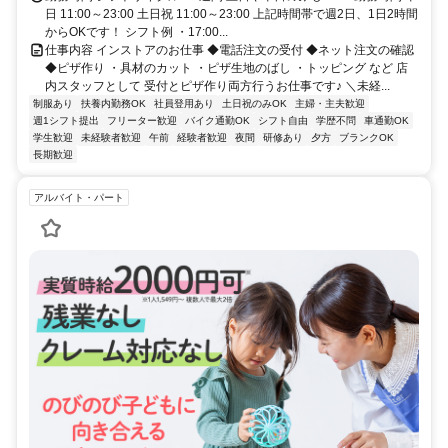
日 11:00～23:00 土日祝 11:00～23:00 上記時間帯で週2日、1日2時間
からOKです！ シフト例 ・17:00...
仕事内容 インストアのお仕事 ◆電話注文の受付 ◆ネット注文の確認
◆ピザ作り ・具材のカット ・ピザ生地のばし ・トッピング など 店
内スタッフとして 受付とピザ作り両方行うお仕事です♪ ＼未経...
制服あり
扶養内勤務OK
社員登用あり
土日祝のみOK
主婦・主夫歓迎
週1シフト提出
フリーター歓迎
バイク通勤OK
シフト自由
学歴不問
車通勤OK
学生歓迎
未経験者歓迎
午前
経験者歓迎
夜間
研修あり
夕方
ブランクOK
長期歓迎
アルバイト・パート