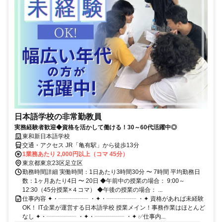
日本語学校の非常勤教員
実務経験者歓迎◆資格を活かして働ける！30～60代活躍中◎
東和新日本語学校
交通・アクセス JR「亀有駅」から徒歩13分
1業務あたり 2,000円以上（コマ 45分）
東京都東京23区足立区
勤務時間詳細 実働時間：1日あたり3時間30分 〜 7時間 平均勤務日
数：1ヶ月あたり4日 〜 20日 ◆午前中の授業の場合： 9:00～
12:30（45分授業×４コマ） ◆午後の授業の場合： ...
仕事内容 ✦・┈┈┈┈┈ ・✦・┈┈┈┈┈ ・✦ 資格があれば未経験
OK！ IT企業が運営する日本語学校 授業メイン！事務作業はほとんど
なし ✦・┈┈┈┈┈ ・✦・┈┈┈┈┈ ・✦ ✅仕事内...