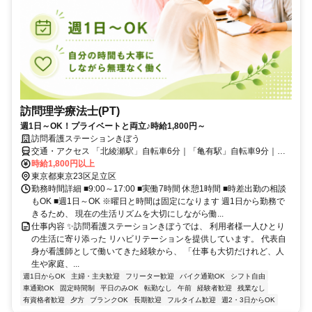
訪問理学療法士(PT)
週1日～OK！プライベートと両立♪時給1,800円～
訪問看護ステーションきぼう
交通・アクセス 「北綾瀬駅」自転車6分｜「亀有駅」自転車9分｜
「八潮駅」自転車15分
時給1,800円以上
東京都東京23区足立区
勤務時間詳細 ■9:00～17:00 ■実働7時間 休憩1時間 ■時差出勤の相談
もOK ■週1日～OK ※曜日と時間は固定になります 週1日から勤務で
きるため、 現在の生活リズムを大切にしながら働...
仕事内容 ✨訪問看護ステーションきぼうでは、 利用者様一人ひとり
の生活に寄り添った リハビリテーションを提供しています。 代表自
身が看護師として働いてきた経験から、 「仕事も大切だけれど、人
生や家庭、...
週1日からOK
主婦・主夫歓迎
フリーター歓迎
バイク通勤OK
シフト自由
車通勤OK
固定時間制
平日のみOK
転勤なし
午前
経験者歓迎
残業なし
有資格者歓迎
夕方
ブランクOK
長期歓迎
フルタイム歓迎
週2・3日からOK