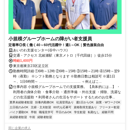
小規模グループホームの障がい者支援員
定着率◎長く働く40～60代活躍中！週1～OK｜髪色服装自由
あいのわ支援センター(谷中ハウス)
交通・アクセス 北綾瀬駅（東京メトロ［千代田線］）徒歩15分
時給1,400円
東京都東京23区足立区
勤務時間詳細 ①6時～12時 ②6時～15時 ③15時～21時 ④15時～翌9
時（夜勤） ※シフト勤務となります ※勤務日数は相談可 ※週1日
～、1日6時間～ ……………………………… ＜例えばこ...
仕事内容 小規模グループホームでの支援業務。 【具体的には…】 ・
利用者の身体介助 ・食事介助 ・通所準備 ・外出支援 ・掃除、洗濯な
どの生活援助 ＊利用者さんの生活をサポート するためのお仕事...
業界未経験者歓迎
扶養内勤務OK
社員登用あり
週1日からOK
副業・WワークOK
土日祝のみOK
主婦・主夫歓迎
60代も応募可
資格取得支援あり
フリーター歓迎
バイク通勤OK
早朝
職場見学可
平日のみOK
学生歓迎
転勤なし
経験不問
未経験者歓迎
午前
経験者歓迎
同じ企業の求人