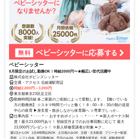
ベビーシッター
8月限定のお試し勤務OK！時給2000円〜★幅広い世代活躍中
株式会社ポピンズシッター
交通・アクセス 北綾瀬駅周辺
時給2,000円～3,000円
東京都東京23区足立区
勤務時間詳細 各ご家庭のご依頼によって変動します。 【働いている
方の勤務例】 ☆スキマ時間でパッと働く！ 8：00～8：30の朝の送迎
中心の保育 ▶身支度～散歩しながら保育園へ ☆専業でしっか...
仕事内容 ＊‥‥＊‥ おすすめポイント ‥＊‥‥＊ ⏩新人ボーナス制
度！最大23,000円あり！ 登録翌月までのお仕事回数に応じて 最大
23,000円プレゼント！ ※新人研修受講者が対象 ⏩ク...
週1日からOK
1日4時間以内OK
土日祝のみOK
主婦・主夫歓迎
フリーター歓迎
早朝
シフト自由
即日勤務OK
平日のみOK
交通費全額支給
午前
経験者歓迎