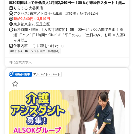
週30時間以上で最低収入1時間2,340円〜！85％が未経験スタート！無料
トレで一生モノの技術を習得✅好きな時間に収入を得られます⏰【東京
りらくる 大谷田店
都足立区大谷田】
アクセス: 東京メトロ千代田線「北綾瀬」駅徒歩12分
時給2,340円～3,510円
東京都東京23区足立区
勤務時間・曜日: 【入店可能時間】 09：00〜24：00の間で自由！ ※
週1日〜／1日1時間〜OK✅ ※「平日のみ」「土日のみ」も可 ※入店3
ヶ月間...
仕事内容: 「手に職をつけたい」 ...
週1日からOK
シフト自由
昇給あり
同じ企業の求人
アルバイト・パート