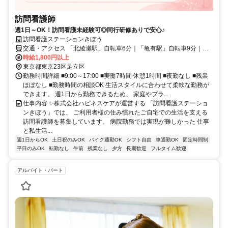
訪問看護師
週1日～OK！訪問看護未経験可◎同行研修ありで安心♪
訪問看護ステーションきぼう
交通・アクセス 「北綾瀬駅」自転車6分｜「亀有駅」自転車9分｜
「八潮駅」自転車15分
時給1,800円以上
東京都東京23区足立区
勤務時間詳細 ■9:00～17:00 ■実働7時間 休憩1時間 ■夜勤なし ■残業
ほぼなし ■勤務時間の相談OK 生活スタイルに合わせて柔軟な勤務が
できます。 週1日から勤務できるため、 家庭やプラ...
仕事内容 ✨株式会社ハピネスケアが運営する 「訪問看護ステーショ
ンきぼう」では、 ご利用者様の住み慣れたご自宅での生活を支える
訪問看護師を募集しています。 病院勤務では実現が難しかった 仕事
と私生活...
週1日からOK
土日祝のみOK
バイク通勤OK
シフト自由
車通勤OK
固定時間制
平日のみOK
転勤なし
午前
残業なし
夕方
長期歓迎
フルタイム歓迎
アルバイト・パート