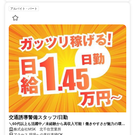
アルバイト・パート
交通誘導警備スタッフ/日勤
＼60代以上も活躍中／未経験から高収入可能！働きやすさが魅力の環境
で警備員デビューをしませんか！【月収29万円可能！日払いもOK！】
株式会社MSK 北千住営業所
勤務3日前迄シフト申請が可能です！週1日～・短期もOK！あなたのラ
アクセス 現場への直行直帰OK