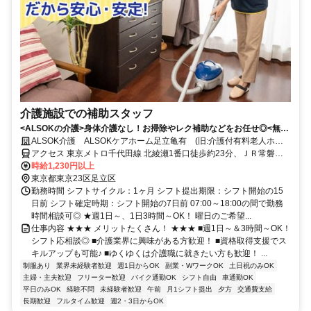
介護施設での補助スタッフ
<ALSOKの介護>身体介護なし！お掃除やレク補助などをお任せ◎<無資
格・未経験OK>
ALSOK介護 ALSOKケアホーム足立亀有 (旧:介護付有料老人ホー
ムアミカの郷亀有)
アクセス 東京メトロ千代田線 北綾瀬1番口徒歩約23分、ＪＲ常磐線/
東京メトロ千代田線 亀有北口徒歩約28分 JR常磐線「亀有」駅北口よ
時給1,230円以上
りバス乗車 「足立郷土博物館」バス停下車 徒歩2分
東京都東京23区足立区
勤務時間 シフトサイクル：1ヶ月 シフト提出期限：シフト開始の15
日前 シフト確定時期：シフト開始の7日前 07:00～18:00の間で勤務
時間相談可◎ ★週1日～、1日3時間～OK！ 曜日のご希望...
仕事内容 ★★★ メリットたくさん！ ★★★ ■週1日～＆3時間～OK！
シフト応相談◎ ■介護業界に興味がある方歓迎！ ■資格取得支援でス
キルアップも可能♪ ■ゆくゆくは介護職に就きたい方も歓迎！ ...
制服あり
業界未経験者歓迎
週1日からOK
副業・WワークOK
土日祝のみOK
主婦・主夫歓迎
フリーター歓迎
バイク通勤OK
シフト自由
車通勤OK
平日のみOK
経験不問
未経験者歓迎
午前
月1シフト提出
夕方
交通費支給
長期歓迎
フルタイム歓迎
週2・3日からOK