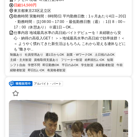
イフスタイルに合わせてお仕事しませんか！未経験者大歓迎！年代幅広
日給14,500円
く活躍しています。
東京都東京23区足立区
勤務時間 実働時間：8時間/日 平均勤務日数：1ヶ月あたり4日～20日
・勤務時間： [1] 08:00～17:00 ・最低勤務日数（週）：1日 8：00～
17：00（休憩あり） ※週1日～OK...
仕事内容 地域最高水準の高日給バイトデビューを！未経験から安
心・納得の高収入GET！ ＞＞地域最高水準の高日給で効率抜群！＜
＜ ようやく慣れてきた新生活はもちろん これから迎える連休などに
も ”働きや...
制服あり
社員登用あり
週1日からOK
副業・WワークOK
土日祝のみOK
主婦・主夫歓迎
資格取得支援あり
フリーター歓迎
給料前払いOK
短期
シフト自由
学歴不問
即日勤務OK
平日のみOK
学生歓迎
未経験者歓迎
午前
経験者歓迎
即日払いOK
有資格者歓迎
アルバイト・パート