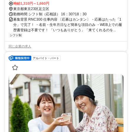
り駅】 ・つくばエクスプレス「青井駅」
時給1,310円～1,660円
東京都東京23区足立区
勤務時間 シフト制（応相談） 16：30?18：30
募集背景 RNC300 仕事内容 〔応募はカンタン〕 ・応募はたった「1
分」で完了！ ・名前・生年月日など簡単な項目のみ ・WEB上での履
歴書登録は不要です！ 「いつもありがとう」「来てくれるのを...
シフト制
同じ企業の求人
アルバイト・パート