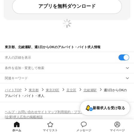
アプリを無料ダウンロード
東京都、北綾瀬駅、週1日からOKのアルバイト・バイト求人情報
求人の詳細を表示
条件を追加・変更して検索
市区町村を追加・変更
関連キーワード
完全在宅ワーク 全国
シール貼り 在宅
現在地周辺
ガチャガチャ
犬カフェ
東京都
駅を追加・変更
バイトTOP
東京都
東京23区
足立区
北綾瀬駅
週1日からOKの
東京都
すべて
アルバイト・バイト・求人
東京23区
すべて
職種を追加・変更
JR東海道本線(東京～熱海)
千代田区
中央区
港区
新宿区
文京区
台東区
墨田区
江東区
品川区
目黒区
大田区
東京駅
新橋駅
品川駅
飲食・フードサービス
世田谷区
渋谷区
中野区
杉並区
豊島区
北区
荒川区
板橋区
練馬区
足立区
葛飾区
新着求人を受け取る
特徴を追加・変更
飲食・フードサービス
江戸川区
すべて
ヘルプ・お問い合わせ
サイトマップ
利用規約・プライバシーポリシー
JR山手線
ホールスタッフ
キッチンスタッフ
皿洗い・洗い場
精肉・鮮魚加工
給食調理
人気
[企業]求人広告の掲載相談
大崎駅
五反田駅
目黒駅
恵比寿駅
渋谷駅
原宿駅
代々木駅
新宿駅
新大久保駅
八王子市
立川市
武蔵野市
三鷹市
青梅市
府中市
昭島市
調布市
町田市
小金井市
雇用形態を追加・変更
パン屋（ベーカリー）
フードカウンター販売員
バー（BAR）・バーテンダー
日払いOK
高校生歓迎
学生歓迎
深夜の仕事
髪型・髪色自由
ひげOK
ネイルOK
高田馬場駅
目白駅
池袋駅
大塚駅
巣鴨駅
駒込駅
田端駅
西日暮里駅
日暮里駅
鶯谷駅
小平市
日野市
東村山市
国分寺市
国立市
福生市
狛江市
東大和市
清瀬市
飲食店補助（開店・閉店準備）
飲食店（店長・マネージャー）
ピアスOK
アルバイト・パート
履歴書不要
オープニングスタッフ
留学生・外国人活躍中
上野駅
御徒町駅
秋葉原駅
神田駅
東京駅
有楽町駅
新橋駅
浜松町駅
田町駅
東久留米市
武蔵村山市
多摩市
稲城市
羽村市
あきる野市
西東京市
大島町
利島村
都道府県を変更
ホーム
マイリスト
メッセージ
マイページ
営業・販売
勤務期間
正社員
高輪ゲートウェイ駅
品川駅
新島村
神津島村
三宅村
御蔵島村
八丈町
青ヶ島村
小笠原村
西多摩郡