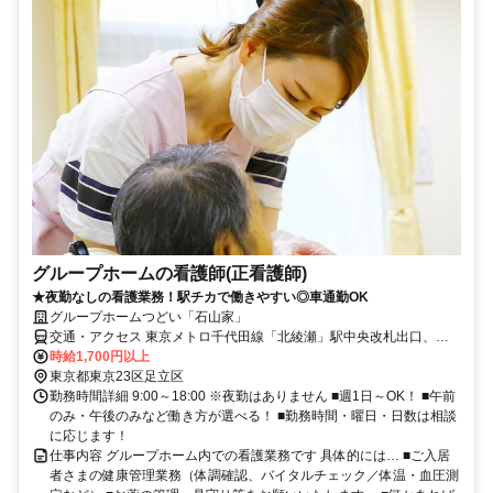
グループホームの看護師(正看護師)
★夜勤なしの看護業務！駅チカで働きやすい◎車通勤OK
グループホームつどい「石山家」
交通・アクセス 東京メトロ千代田線「北綾瀬」駅中央改札出口、ま
たは北口から徒歩5分★バイク・自転車通勤OK！
時給1,700円以上
東京都東京23区足立区
勤務時間詳細 9:00～18:00 ※夜勤はありません ■週1日～OK！ ■午前
のみ・午後のみなど働き方が選べる！ ■勤務時間・曜日・日数は相談
に応じます！
仕事内容 グループホーム内での看護業務です 具体的には… ■ご入居
者さまの健康管理業務（体調確認、バイタルチェック／体温・血圧測