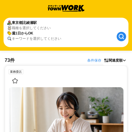
東京都
北綾瀬駅
職種を選択してください
週1日からOK
キーワードを選択してください
73件
条件保存
関連度順
業務委託