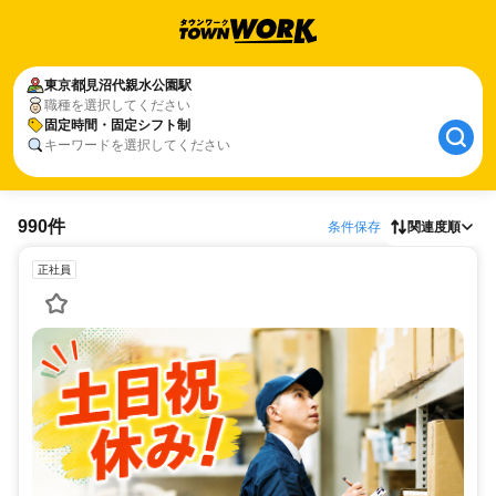
東京都
見沼代親水公園駅
職種を選択してください
固定時間・固定シフト制
キーワードを選択してください
990件
条件保存
関連度順
正社員