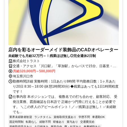
店内を彩るオーダーメイド装飾品のCADオペレーター
未経験でも月給32万円～！残業ほぼ無し◎完全週休2日制
株式会社トラスト
交通・アクセス 「川口駅」「草加駅」からバスで15分、日暮里・舎
人ライナー「見沼代親水公園駅」から車で5分
月給320,000円～500,000円
埼玉県川口市
勤務時間詳細 実働時間：1日あたり8時間 平均勤務日数：1ヶ月あた
り20日 8:30～18:00 (休憩1時間30分) ◆残業はあっても1日1時間程度
です！
仕事内容 本ポジションでは、 複数名での打ち合わせ、顧客対応、 受
発注業務、図面確認を日本語で 正確かつ円滑に行えることが必要で
す。 ＼この求人のアピールポイント！／ ✅残業ほぼ無し！ ✅未経験
でも...
業界未経験者歓迎
ランチタイム
資格取得支援あり
学歴不問
車通勤OK
固定時間制
転勤なし
経験不問
研修あり
賞与あり
交通費支給
資格取得手当あり
土日祝休み
服装自由
寮・社宅あり
食事補助あり