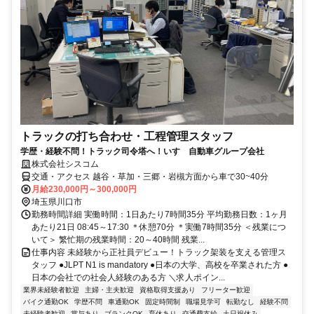
トラックの打ち合わせ・工程管理スタッフ
学歴・経験不問！トラック司令塔へ！いすゞ自動車グループ会社
株式会社シスコム
交通・アクセス 越谷・草加・三郷・岩槻方面から車で30~40分
月給230,000円～300,000円
埼玉県川口市
勤務時間詳細 実働時間：1日あたり7時間35分 平均勤務日数：1ヶ月
あたり21日 08:45～17:30 ＊休憩70分 ＊実働7時間35分 ＜残業につ
いて＞ 繁忙期の残業時間：20～40時間 残業...
仕事内容 未経験から正社員デビュー！トラック架装を支える管理ス
タッフ ●JLPT N1 is mandatory ●日本の大学、高校を卒業された方 ●
日本の会社での社会人経験のある方 ＼求人ポイン...
業界未経験者歓迎
主婦・主夫歓迎
資格取得支援あり
フリーター歓迎
バイク通勤OK
学歴不問
車通勤OK
固定時間制
職場見学可
転勤なし
経験不問
未経験者歓迎
賞与あり
ブランクOK
育休あり
交通費支給
土日祝休み