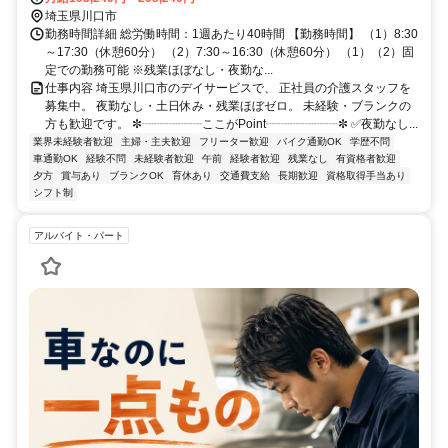
埼玉県川口市
勤務時間詳細 総労働時間：1週あたり40時間 【勤務時間】 （1）8:30
～17:30（休憩60分） （2）7:30～16:30（休憩60分） （1）（2）固
定での勤務可能 ※残業ほぼなし・夜勤な...
仕事内容 埼玉県川口市のデイサービスで、 正社員の介護スタッフを
募集中。 夜勤なし・土日休み・残業ほぼゼロ。 未経験・ブランクの
方も歓迎です。 ✼┈┈┈┈┈ここがPoint┈┈┈┈┈┈✼ ✅夜勤なし...
業界未経験者歓迎
主婦・主夫歓迎
フリーター歓迎
バイク通勤OK
学歴不問
車通勤OK
経験不問
未経験者歓迎
午前
経験者歓迎
残業なし
有資格者歓迎
夕方
賞与あり
ブランクOK
育休あり
交通費支給
長期歓迎
資格取得手当あり
シフト制
アルバイト・パート