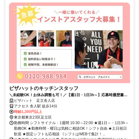
ピザハットのキッチンスタッフ
＼未経験OK！お休み調整も可！／【週1日・1日3h～】応募時履歴書不
要！
ピザハット 足立舎人店
アクセス 舎人駅 徒歩14分
時給1,300円以上
東京都東京23区足立区
勤務時間 シフトサイクル：1週間 10:30～22:00 ★週1日～・1日3h～
勤務OK ★勤務時間・曜日は気軽に相談OK！シフト自由 ★土日祝日
歓迎 ★固定シフトも応相談 《シフトはWEBで集計！...