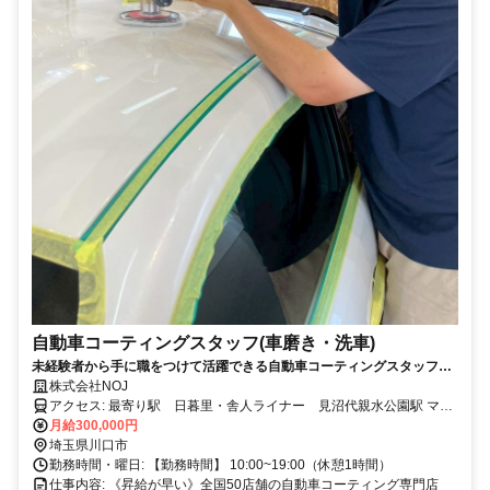
自動車コーティングスタッフ(車磨き・洗車)
未経験者から手に職をつけて活躍できる自動車コーティングスタッフ！
昇給が早い／自動車コーティングスタッフ／業界最大手 全国50店舗
株式会社NOJ
アクセス: 最寄り駅 日暮里・舎人ライナー 見沼代親水公園駅 マイ
カー通勤可（無料駐車場あり）
月給300,000円
埼玉県川口市
勤務時間・曜日: 【勤務時間】 10:00~19:00（休憩1時間）
仕事内容: 《昇給が早い》全国50店舗の自動車コーティング専門店