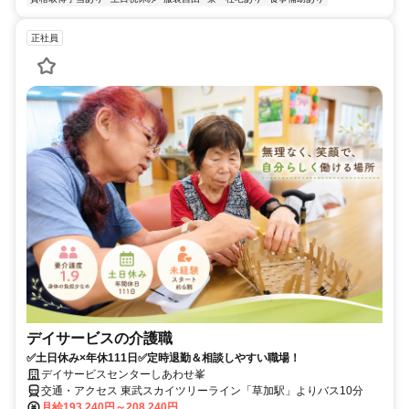
正社員
デイサービスの介護職
✅土日休み×年休111日✅定時退勤＆相談しやすい職場！
デイサービスセンターしあわせ峯
交通・アクセス 東武スカイツリーライン「草加駅」よりバス10分
月給193,240円～208,240円