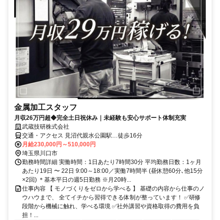
金属加工スタッフ
月収26万円超◆完全土日祝休み｜未経験も安心サポート体制充実
武蔵技研株式会社
交通・アクセス 見沼代親水公園駅…徒歩16分
月給230,000円～510,000円
埼玉県川口市
勤務時間詳細 実働時間：1日あたり7時間30分 平均勤務日数：1ヶ月
あたり19日 〜 22日 9:00～18:00／実働7時間半 (昼休憩60分､他15分
×2回) ＊基本平日の週5日勤務 ※月20時...
仕事内容 【 モノづくりをゼロから学べる 】 基礎の内容から仕事のノ
ウハウまで、 全てイチから習得できる体制が整っています！ ✅研修
段階から機械に触れ、学べる環境 ✅社外講習や資格取得の費用を負
担！...