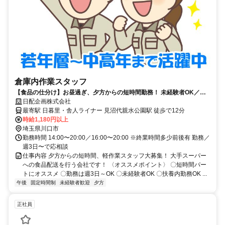
倉庫内作業スタッフ
【食品の仕分け】お昼過ぎ、夕方からの短時間勤務！ 未経験者OK／週3
日～OK
日配企画株式会社
最寄駅 日暮里・舎人ライナー 見沼代親水公園駅 徒歩で12分
時給1,180円以上
埼玉県川口市
勤務時間 14:00〜20:00／16:00〜20:00 ※終業時間多少前後有 勤務／
週3日〜で応相談
仕事内容 夕方からの短時間、軽作業スタッフ大募集！ 大手スーパー
への食品配送を行う会社です！ 〈オススメポイント〉 〇短時間パー
トにオススメ 〇勤務は週3日～OK 〇未経験者OK 〇扶養内勤務OK ...
午後
固定時間制
未経験者歓迎
夕方
正社員