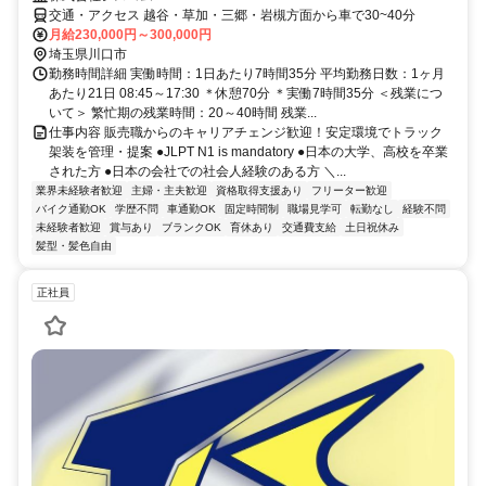
交通・アクセス 越谷・草加・三郷・岩槻方面から車で30~40分
月給230,000円～300,000円
埼玉県川口市
勤務時間詳細 実働時間：1日あたり7時間35分 平均勤務日数：1ヶ月
あたり21日 08:45～17:30 ＊休憩70分 ＊実働7時間35分 ＜残業につ
いて＞ 繁忙期の残業時間：20～40時間 残業...
仕事内容 販売職からのキャリアチェンジ歓迎！安定環境でトラック
架装を管理・提案 ●JLPT N1 is mandatory ●日本の大学、高校を卒業
された方 ●日本の会社での社会人経験のある方 ＼...
業界未経験者歓迎
主婦・主夫歓迎
資格取得支援あり
フリーター歓迎
バイク通勤OK
学歴不問
車通勤OK
固定時間制
職場見学可
転勤なし
経験不問
未経験者歓迎
賞与あり
ブランクOK
育休あり
交通費支給
土日祝休み
髪型・髪色自由
正社員