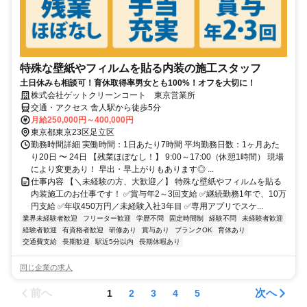
特殊な壁紙やフィルムを貼る内装の施工スタッフ
土日休みも相談可！育休取得率男女とも100%！オフを大切に！
株式会社ゲットクリーンコート 東京営業所
交通・アクセス 舎人駅から徒歩5分
月給250,000円～400,000円
東京都東京23区足立区
勤務時間詳細 実働時間：1日あたり7時間 平均勤務日数：1ヶ月あた
り20日 〜 24日 【残業ほぼなし！】 9:00～17:00（休憩1時間） 現場
により変更あり！ 早出・早上がりもあります◎ ...
仕事内容 【＼未経験の方、大歓迎／】 特殊な壁紙やフィルムを貼る
内装施工のお仕事です！ ✅賞与年2～3回支給 ✅継続勤務1年で、10万
円支給 ✅年収450万円／未経験入社3年目 ✅専用アプリでスケ...
業界未経験者歓迎
フリーター歓迎
学歴不問
固定時間制
経験不問
未経験者歓迎
経験者歓迎
有資格者歓迎
研修あり
賞与あり
ブランクOK
育休あり
交通費支給
長期歓迎
駅近5分以内
長期休暇あり
同じ企業の求人
前へ
次へ
1
2
3
4
5