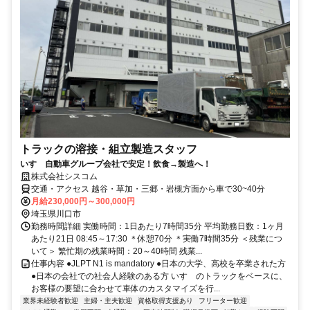
トラックの溶接・組立製造スタッフ
いすゞ自動車グループ会社で安定！飲食→製造へ！
株式会社シスコム
交通・アクセス 越谷・草加・三郷・岩槻方面から車で30~40分
月給230,000円～300,000円
埼玉県川口市
勤務時間詳細 実働時間：1日あたり7時間35分 平均勤務日数：1ヶ月
あたり21日 08:45～17:30 ＊休憩70分 ＊実働7時間35分 ＜残業につ
いて＞ 繁忙期の残業時間：20～40時間 残業...
仕事内容 ●JLPT N1 is mandatory ●日本の大学、高校を卒業された方
●日本の会社での社会人経験のある方 いすゞのトラックをベースに、
お客様の要望に合わせて車体のカスタマイズを行...
業界未経験者歓迎
主婦・主夫歓迎
資格取得支援あり
フリーター歓迎