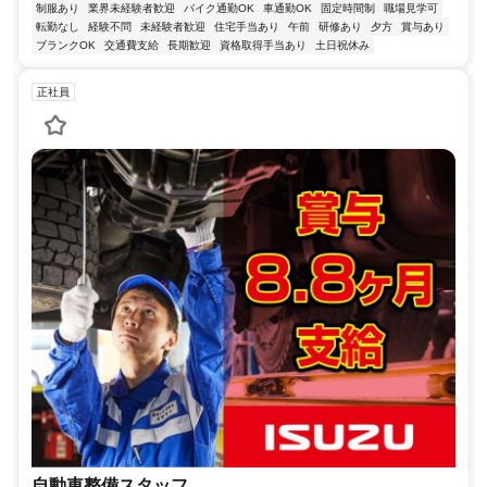
制服あり
業界未経験者歓迎
バイク通勤OK
車通勤OK
固定時間制
職場見学可
転勤なし
経験不問
未経験者歓迎
住宅手当あり
午前
研修あり
夕方
賞与あり
ブランクOK
交通費支給
長期歓迎
資格取得手当あり
土日祝休み
正社員
自動車整備スタッフ