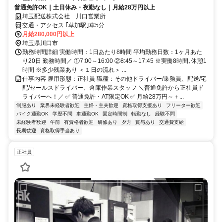
普通免許OK｜土日休み・夜勤なし｜月給28万円以上
埼玉配送株式会社 川口営業所
交通・アクセス ｢草加駅｣車5分
月給280,000円以上
埼玉県川口市
勤務時間詳細 実働時間：1日あたり8時間 平均勤務日数：1ヶ月あた
り20日 勤務時間／ ①7:00～16:00 ②8:45～17:45 ※実働8時間､休憩1
時間 ※多少残業あり ＜１日の流れ＞ ...
仕事内容 雇用形態：正社員 職種：その他ドライバー/乗務員、配送/宅
配/セールスドライバー、倉庫作業スタッフ ＼普通免許から正社員ド
ライバーへ！／ ✅ 普通免許・AT限定OK ✅ 月給28万円～＋...
制服あり
業界未経験者歓迎
主婦・主夫歓迎
資格取得支援あり
フリーター歓迎
バイク通勤OK
学歴不問
車通勤OK
固定時間制
転勤なし
経験不問
未経験者歓迎
午前
有資格者歓迎
研修あり
夕方
賞与あり
交通費支給
長期歓迎
資格取得手当あり
正社員