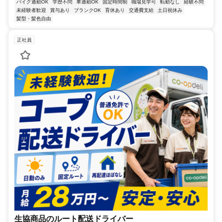
バイク通勤OK
学歴不問
車通勤OK
固定時間制
職場見学可
転勤なし
経験不問
未経験者歓迎
賞与あり
ブランクOK
育休あり
交通費支給
土日祝休み
髪型・髪色自由
正社員
生協商品のルート配送ドライバー