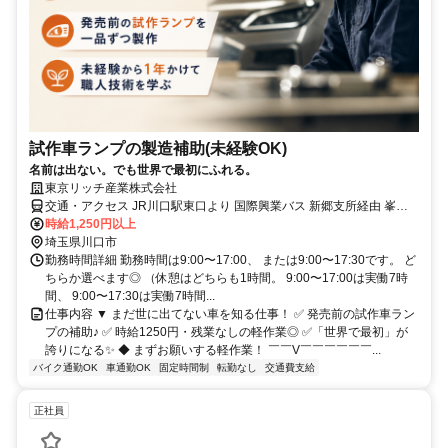
試作車ランプの製造補助(未経験OK)
名前は出ない。でも世界で最初にふれる。
東京リッチ産業株式会社
交通・アクセス JR川口駅東口より 国際興業バス 新郷支所経由 峯八
幡宮 行き 約25分 宮脇バス停 下車 徒歩3分
時給1,250円以上
埼玉県川口市
勤務時間詳細 勤務時間は9:00〜17:00、 または9:00〜17:30です。 ど
ちらか選べます◎ （休憩はどちらも1時間。 9:00〜17:00は実働7時
間、 9:00〜17:30は実働7時間...
仕事内容 ▼ まだ世に出てない車を知る仕事！ ✅ 発売前の試作車ラン
プの補助♪ ✅ 時給1250円・残業なしの軽作業◎ ✅「世界で最初」が
誇りになる✨ ◆ まずお願いする軽作業！ ￣￣V￣￣￣￣￣￣...
バイク通勤OK
車通勤OK
固定時間制
転勤なし
交通費支給
正社員