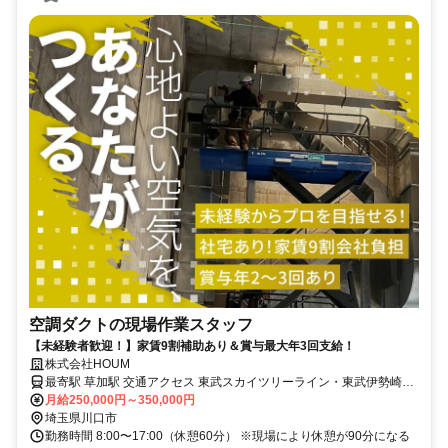
空調ダクトの現場作業スタッフ
【未経験者歓迎！】家賃9割補助あり＆賞与最大年3回支給！
株式会社HOUM
最寄駅 草加駅 交通アクセス 東武スカイツリーライン・東武伊勢崎線
月給250,000円～350,000円
「草加駅」より車で7分 ▽転勤なし ▽車通勤・バイク通勤OK
埼玉県川口市
勤務時間 8:00〜17:00（休憩60分） ※現場により休憩が90分になる