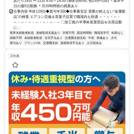
あたり19日 〜 22日 9:00～18:00 (昼休憩60分､他15分×2回) ＊基本平
日の週5日勤務 ＊月20時間程の残業あり
仕事内容 年休129日◆賞与年3回◆仕事量安定 需要が絶えない”金属製
品”の検査 エアコン完備＆茶菓子設置で職場内も快適 ～・～・～・
～・～・～・～・～・～・～ 〇加工後の半導体装置部品を出荷品数
に...
業界未経験者歓迎
資格取得支援あり
学歴不問
固定時間制
職場見学可
転勤なし
経験不問
未経験者歓迎
住宅手当あり
交通費全額支給
午前
研修あり
夕方
賞与あり
ブランクOK
交通費支給
資格取得手当あり
土日祝休み
正社員