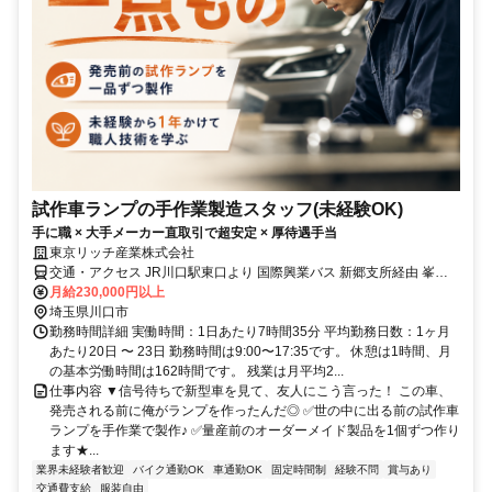
試作車ランプの手作業製造スタッフ(未経験OK)
手に職 × 大手メーカー直取引で超安定 × 厚待遇手当
東京リッチ産業株式会社
交通・アクセス JR川口駅東口より 国際興業バス 新郷支所経由 峯八
幡宮 行き 約25分 宮脇バス停 下車 徒歩3分
月給230,000円以上
埼玉県川口市
勤務時間詳細 実働時間：1日あたり7時間35分 平均勤務日数：1ヶ月
あたり20日 〜 23日 勤務時間は9:00〜17:35です。 休憩は1時間、月
の基本労働時間は162時間です。 残業は月平均2...
仕事内容 ▼信号待ちで新型車を見て、友人にこう言った！ この車、
発売される前に俺がランプを作ったんだ◎ ✅世の中に出る前の試作車
ランプを手作業で製作♪ ✅量産前のオーダーメイド製品を1個ずつ作り
ます★...
業界未経験者歓迎
バイク通勤OK
車通勤OK
固定時間制
経験不問
賞与あり
交通費支給
服装自由