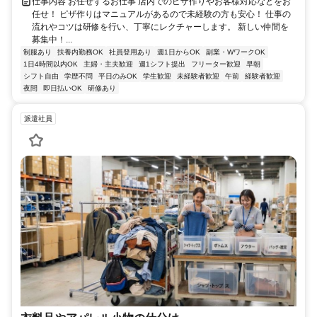
仕事内容 お任せするお仕事 店内でのピザ作りやお客様対応などをお
任せ！ ピザ作りはマニュアルがあるので未経験の方も安心！ 仕事の
流れやコツは研修を行い、丁寧にレクチャーします。 新しい仲間を
募集中！...
制服あり
扶養内勤務OK
社員登用あり
週1日からOK
副業・WワークOK
1日4時間以内OK
主婦・主夫歓迎
週1シフト提出
フリーター歓迎
早朝
シフト自由
学歴不問
平日のみOK
学生歓迎
未経験者歓迎
午前
経験者歓迎
夜間
即日払いOK
研修あり
派遣社員