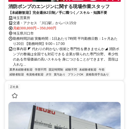
消防ポンプのエンジンに関する現場作業スタッフ
【未経験歓迎】完全週休2日制／手に職つく／スキル・知識不要
埼玉営業所
交通・アクセス 「川口駅」からバス15分
月給300,000円～350,000円
埼玉県川口市
勤務時間詳細 実働時間：1日あたり7時間 平均勤務日数：1ヶ月あた
り20日 【勤務時間】9:00～17:00
仕事内容 ◤ 代わりの利かない技術と専⾨性を磨きませんか◢ 消防ポ
ンプの整備は全国でも対応できる 企業が限られた専門分野。 希少性
のある市場価値の高いスキルを 身につけることができます。 普段は
⼊れな...
業界未経験者歓迎
学歴不問
固定時間制
経験不問
未経験者歓迎
午前
経験者歓迎
有資格者歓迎
夕方
賞与あり
ブランクOK
資格取得手当あり
正社員