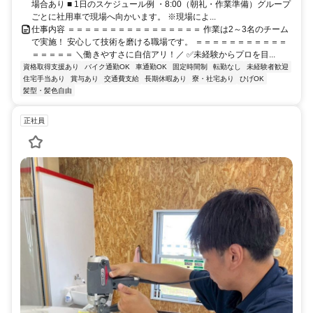
場合あり ■ 1日のスケジュール例 ・8:00（朝礼・作業準備）グループ
ごとに社用車で現場へ向かいます。 ※現場によ...
仕事内容 ＝＝＝＝＝＝＝＝＝＝＝＝＝＝＝＝ 作業は2～3名のチーム
で実施！ 安心して技術を磨ける職場です。 ＝＝＝＝＝＝＝＝＝＝＝
＝＝＝＝＝ ＼働きやすさに自信アリ！／ ✅未経験からプロを目...
資格取得支援あり
バイク通勤OK
車通勤OK
固定時間制
転勤なし
未経験者歓迎
住宅手当あり
賞与あり
交通費支給
長期休暇あり
寮・社宅あり
ひげOK
髪型・髪色自由
正社員