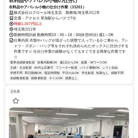
衣料品やアパレル小物の仕分け
衣料品やアパレル小物の仕分け作業（33201）
株式会社ログロール埼玉支店 勤務地:埼玉県川口市
交通・アクセス 草加駅からバスで7分
時給1,307円以上
埼玉県川口市
勤務時間詳細 勤務時間10：00～18：00(休憩45分) 週1～OK
仕事内容 衣類やバッグが混ざった状態で入っているかご車から、Tシ
ャツ・ズボン・バッグ等をそれぞれ決められたボックスに仕分けする
作業です☆ 仕分け作業の経験がなくてもすぐできる簡単な作業です
☆
業界未経験者歓迎
扶養内勤務OK
週1日からOK
副業・WワークOK
主婦・主夫歓迎
60代も応募可
フリーター歓迎
バイク通勤OK
シフト自由
学歴不問
即日勤務OK
固定時間制
平日のみOK
学生歓迎
転勤なし
経験不問
未経験者歓迎
経験者歓迎
ネイルOK
残業なし
正社員