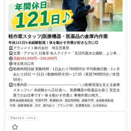
軽作業スタッフ|医療機器・医薬品の倉庫内作業
年休121日✨未経験歓迎！体を動かす作業が好きな方に◎
グランメイト株式会社 埼玉営業所
交通・アクセス 日暮里 舎人ライナー「見沼代親水公園駅」より車で
約6分
月給184,000円～250,000円
埼玉県川口市
勤務時間詳細 実働時間：1日あたり7時間55分 平均勤務日数：1ヶ月
あたり20日 〜 21日 ⭐勤務時間 8:50～17:35（実質7時間55分／休憩
50分）
仕事内容 ─────────────────── ＼⭐医療現場を支える倉庫
スタッフ⭐／ 未経験から正社員へ。 医療機器や医薬品を扱う 安定企
業でのお仕事です✨ 体を動かす作業と 事務作業の両方...
業界未経験者歓迎
学歴不問
車通勤OK
固定時間制
経験不問
未経験者歓迎
午前
経験者歓迎
夕方
賞与あり
ブランクOK
交通費支給
土日祝休み
アルバイト・パート