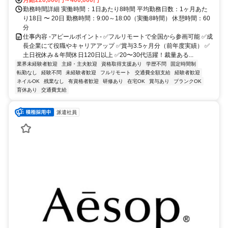
月給220,000円～400,000円
勤務時間詳細 実働時間：1日あたり8時間 平均勤務日数：1ヶ月あた
り18日 〜 20日 勤務時間：9:00～18:00（実働8時間） 休憩時間：60
分
仕事内容 -アピールポイント- ✅フルリモートで全国から参画可能 ✅成
長企業にて役職やキャリアアップ ✅賞与3.5ヶ月分（前年度実績） ✅
土日祝休み＆年間休日120日以上 ✅20〜30代活躍！裁量ある...
業界未経験者歓迎
主婦・主夫歓迎
資格取得支援あり
学歴不問
固定時間制
転勤なし
経験不問
未経験者歓迎
フルリモート
交通費全額支給
経験者歓迎
ネイルOK
残業なし
有資格者歓迎
研修あり
在宅OK
賞与あり
ブランクOK
育休あり
交通費支給
派遣社員