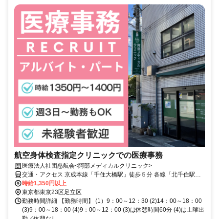
航空身体検査指定クリニックでの医療事務
医療法人社団慈航会<阿部メディカルクリニック>
交通・アクセス 京成本線「千住大橋駅」徒歩５分 各線「北千住駅」
徒歩12分
時給1,350円以上
東京都東京23区足立区
勤務時間詳細 【勤務時間】 (1）9：00～12：30 (2)14：00～18：00
(3)9：00～18：00 (4)9：00～12：00 (3)は休憩時間60分 (4)は土曜出
勤／休憩なし