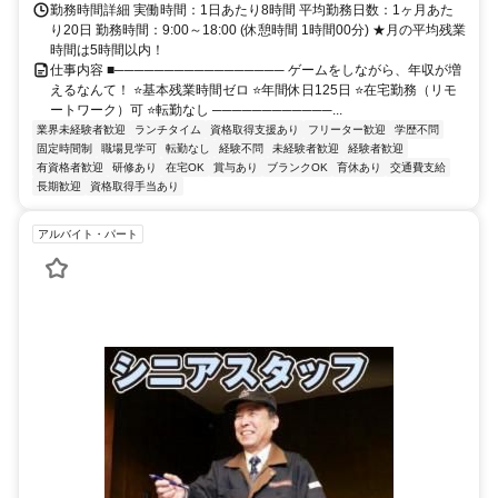
勤務時間詳細 実働時間：1日あたり8時間 平均勤務日数：1ヶ月あた
り20日 勤務時間：9:00～18:00 (休憩時間 1時間00分) ★月の平均残業
時間は5時間以内！
仕事内容 ■───────────────── ゲームをしながら、年収が増
えるなんて！ ⭐基本残業時間ゼロ ⭐年間休日125日 ⭐在宅勤務（リモ
ートワーク）可 ⭐転勤なし ────────────...
業界未経験者歓迎
ランチタイム
資格取得支援あり
フリーター歓迎
学歴不問
固定時間制
職場見学可
転勤なし
経験不問
未経験者歓迎
経験者歓迎
有資格者歓迎
研修あり
在宅OK
賞与あり
ブランクOK
育休あり
交通費支給
長期歓迎
資格取得手当あり
アルバイト・パート