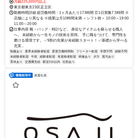
勢崎線「北千住駅」より徒歩1分
月給225,000円以上
東京都東京23区足立区
勤務時間詳細 総労働時間：1ヶ月あたり173時間 ⏰1日実働7.5時間 ※
店舗により異なる ※残業は月10時間未満 ＜シフト例＞ 10:00～19:00
11:00～20:00
仕事内容 靴・バッグ・時計など、 身近なアイテムを蘇らせる職人
へ。 未経験から一生モノの技術を習得。 手に職をつけて、専門性を
磨ける環境です。 ✅9割の先輩が未経験スタート！ ✅基礎から学べる
充実...
制服あり
業界未経験者歓迎
変形労働時間制
フリーター歓迎
学歴不問
経験不問
未経験者歓迎
午前
経験者歓迎
有資格者歓迎
研修あり
夕方
賞与あり
育休あり
交通費支給
駅近5分以内
社割あり
派遣社員