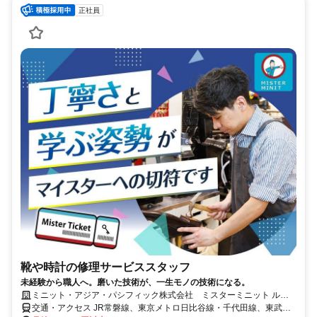
正社員
靴や時計の修理サービススタッフ
未経験から職人へ。磨いた技術が、一生モノの技術になる。
ミニット・アジア・パシフィック株式会社 ミスターミニット ルミ
ネ北千住
交通・アクセス JR常磐線、東京メトロ日比谷線・千代田線、東武伊