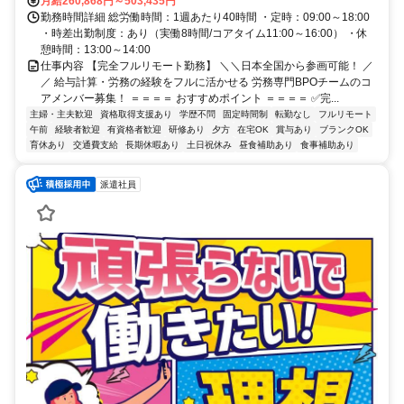
月給260,868円～503,435円
勤務時間詳細 総労働時間：1週あたり40時間 ・定時：09:00～18:00
・時差出勤制度：あり（実働8時間/コアタイム11:00～16:00） ・休
憩時間：13:00～14:00
仕事内容 【完全フルリモート勤務】 ＼＼日本全国から参画可能！ ／
／ 給与計算・労務の経験をフルに活かせる 労務専門BPOチームのコ
アメンバー募集！ ＝＝＝＝ おすすめポイント ＝＝＝＝ ✅完...
主婦・主夫歓迎
資格取得支援あり
学歴不問
固定時間制
転勤なし
フルリモート
午前
経験者歓迎
有資格者歓迎
研修あり
夕方
在宅OK
賞与あり
ブランクOK
育休あり
交通費支給
長期休暇あり
土日祝休み
昼食補助あり
食事補助あり
派遣社員