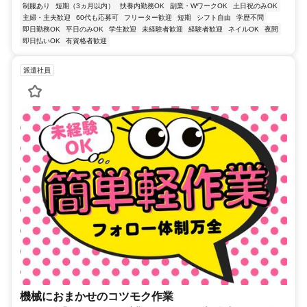
制服あり
短期（3ヵ月以内）
扶養内勤務OK
副業・WワークOK
土日祝のみOK
主婦・主夫歓迎
60代も応募可
フリーター歓迎
短期
シフト自由
学歴不問
即日勤務OK
平日のみOK
学生歓迎
未経験者歓迎
経験者歓迎
ネイルOK
夜間
即日払いOK
有資格者歓迎
派遣社員
機械におまかせのコツモク作業