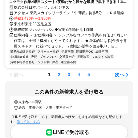
コツモク作業×即日スタート♪夜勤だから静かな環境で集中できる！単純
だから覚えるのもスグです★
株式会社日本パーソナルビジネス
アクセス 東武スカイツリーライン「牛田駅」徒歩5分、ＪＲ常磐線
「北千住駅」徒歩10分
時給1,480円～1,850円
東京都東京23区足立区
勤務時間 0：00～9：00 ◆実働8時間/休憩1時間
仕事内容 ＜ お仕事内容 ＞ シンプルなコツコツ作業をお任せ♪ 難しい
作業は、全部「機械」がやってくれます。 ★具体的には [1]金券を専
用スキャナーに並べてセット。 [2]機械が紙幣を読み取り、自...
業界未経験者歓迎
フリーター歓迎
学歴不問
即日勤務OK
経験不問
未経験者歓迎
夜間
ブランクOK
交通費支給
長期歓迎
フルタイム歓迎
資格取得手当あり
シフト制
深夜
履歴書不要
前へ
次へ
1
2
3
4
5
この条件の新着求人を受け取る
東京都 / 牛田駅
経営・事業企画・人事・事務すべて
「LINEで受け取る」では、新着求人のほか、おすすめ情報なども配信しま
す。
詳しくはこちら
LINEで受け取る