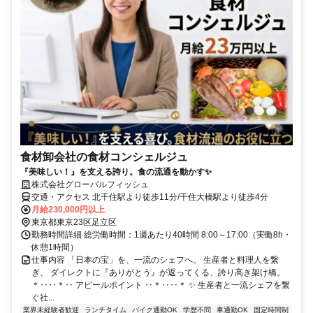
食材卸会社の食材コンシェルジュ
『美味しい！』を支える誇り。食の流通を動かす✨
株式会社グローバルフィッシュ
交通・アクセス 北千住駅より徒歩11分/千住大橋駅より徒歩4分
月給230,000円以上
東京都東京23区足立区
勤務時間詳細 総労働時間：1週あたり40時間 8:00～17:00（実働8h・
休憩1時間）
仕事内容 「日本の宝」を、一流のシェフへ。 生産者と料理人を繋
ぎ、 ダイレクトに『ありがとう』が返ってくる、誇り高き架け橋。
＊‥‥＊‥ アピールポイント ‥＊‥‥＊ ✨ 生産者と一流シェフを繋
ぐ社...
業界未経験者歓迎
ランチタイム
バイク通勤OK
学歴不問
車通勤OK
固定時間制