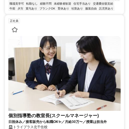
職場見学可
転勤なし
経験不問
未経験者歓迎
住宅手当あり
交通費全額支給
午前
夕方
賞与あり
ブランクOK
育休あり
社割あり
服装自由
託児所あり
正社員
個別指導塾の教室長(スクールマネージャー)
日祝休み／接客販売から転職OK✨／月給30万〜／授業は担当外
トライプラス北千住校