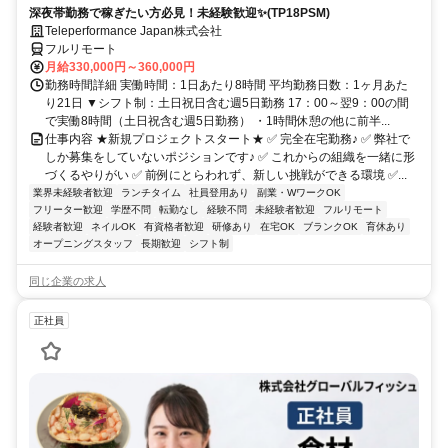
深夜帯勤務で稼ぎたい方必見！未経験歓迎✨(TP18PSM)
Teleperformance Japan株式会社
フルリモート
月給330,000円～360,000円
勤務時間詳細 実働時間：1日あたり8時間 平均勤務日数：1ヶ月あた
り21日 ▼シフト制：土日祝日含む週5日勤務 17：00～翌9：00の間
で実働8時間（土日祝含む週5日勤務） ・1時間休憩の他に前半...
仕事内容 ★新規プロジェクトスタート★ ✅ 完全在宅勤務♪ ✅ 弊社で
しか募集をしていないポジションです♪ ✅ これからの組織を一緒に形
づくるやりがい ✅ 前例にとらわれず、新しい挑戦ができる環境 ✅...
業界未経験者歓迎
ランチタイム
社員登用あり
副業・WワークOK
フリーター歓迎
学歴不問
転勤なし
経験不問
未経験者歓迎
フルリモート
経験者歓迎
ネイルOK
有資格者歓迎
研修あり
在宅OK
ブランクOK
育休あり
オープニングスタッフ
長期歓迎
シフト制
同じ企業の求人
正社員