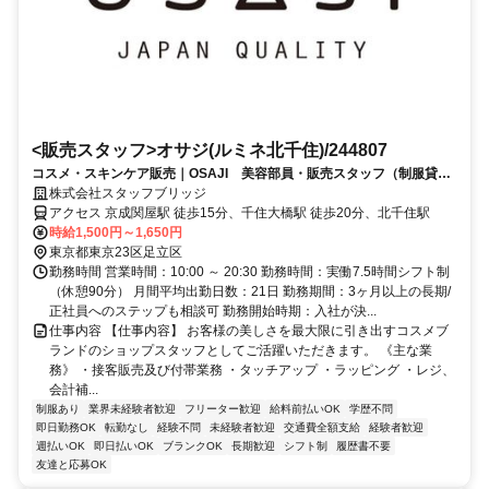
<販売スタッフ>オサジ(ルミネ北千住)/244807
コスメ・スキンケア販売｜OSAJI 美容部員・販売スタッフ（制服貸
与）北千住ルミネ・駅近施設
株式会社スタッフブリッジ
アクセス 京成関屋駅 徒歩15分、千住大橋駅 徒歩20分、北千住駅
時給1,500円～1,650円
東京都東京23区足立区
勤務時間 営業時間：10:00 ～ 20:30 勤務時間：実働7.5時間シフト制
（休憩90分） 月間平均出勤日数：21日 勤務期間：3ヶ月以上の長期/
正社員へのステップも相談可 勤務開始時期：入社が決...
仕事内容 【仕事内容】 お客様の美しさを最大限に引き出すコスメブ
ランドのショップスタッフとしてご活躍いただきます。 《主な業
務》 ・接客販売及び付帯業務 ・タッチアップ ・ラッピング ・レジ、
会計補...
制服あり
業界未経験者歓迎
フリーター歓迎
給料前払いOK
学歴不問
即日勤務OK
転勤なし
経験不問
未経験者歓迎
交通費全額支給
経験者歓迎
週払いOK
即日払いOK
ブランクOK
長期歓迎
シフト制
履歴書不要
友達と応募OK