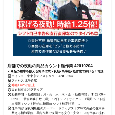
店舗での夜勤の商品カウント軽作業 42010204
＜商品の在庫を数える簡単作業＞夜勤×高時給×軽作業で稼げる！電話面
接で来社＆履歴書不要！
エイジス 東東京ディストリクト 42010204
アクセス 北千住駅
時給1,625円以上
東京都東京23区足立区
勤務時間 ・勤務曜日：月・火・水・木・金 ・勤務時間： [1] 22:00～
05:00 ・最低勤務日数（週）：2日 シフトサイクル：1週間 シフト提
出期限：シフト開始の30日前 シフト確定時期：...
仕事内容 深夜閉店後のスーパー・ドラッグストア等で商品の在庫を
数える棚卸業務。屋内作業で夜間でも安心・安全！ ＜お仕事の流れ