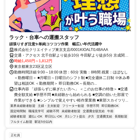
ラック・台車への運搬スタッフ
頑張りすぎ注意✨単純コツコツ作業 幅広い年代活躍中
株式会社クリエイティブ東京支店/0001KIOALTI14BAAA
交通・アクセス 北千住駅より徒歩10分 牛田駅より徒歩5分 京成関屋
駅より徒歩5分
時給1,450円～1,812円
東京都東京23区足立区
勤務時間詳細 9:00～18:00 休憩：60分 実働：8時間 残業：ほぼなし
＜勤務曜日＞ ■月曜日～日曜日のシフト制 ■完全週休二日制 ※休み希
望は相談OK ＜勤務期間＞ 即日勤務OK～長期の...
仕事内容 「頑張らずに稼ぎたい方へ」 ＜このお仕事の特徴＞ ■交通
費全額支給 ■学歴不問 ■未経験から始められる ■空調の効いた部屋で
作業ができる ■シンプルで覚えやすい軽作業業務 ■東部スカイツリ...
業界未経験者歓迎
主婦・主夫歓迎
フリーター歓迎
学歴不問
即日勤務OK
固定時間制
職場見学可
経験不問
未経験者歓迎
交通費全額支給
午前
経験者歓迎
週払いOK
即日払いOK
月1シフト提出
夕方
交通費支給
長期歓迎
フルタイム歓迎
駅近5分以内
正社員