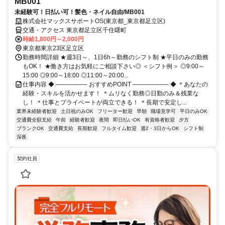
MB001
未経験可！日払い可！髪色・ネイル自由/MB001
株式会社マックスサポートOS(東京都_東京都足立区)
交通・アクセス 東京都足立区千住曙町
時給1,800円～2,000円
東京都東京23区足立区
勤務時間詳細 ★週3日～、1日6h～勤務のシフト制 ★平日のみの勤務
もOK！ ★働き方はお気軽にご相談下さい◎ ＜シフト例＞ ◎9:00～
15:00 ◎9:00～18:00 ◎11:00～20:00...
仕事内容 ◆ː─────── おすすめPOINT ────────ː◆ ＊あなたの
経験・スキルを活かせます！ ＊ムリなく勤務◎日勤のみ＆残業な
し！ ＊仕事とプライベートが両立できる！ ＊長期で安定し...
業界未経験者歓迎
土日祝のみOK
フリーター歓迎
早朝
職場見学可
平日のみOK
交通費全額支給
午前
経験者歓迎
夜間
即日払いOK
有資格者歓迎
夕方
ブランクOK
交通費支給
長期歓迎
フルタイム歓迎
週2・3日からOK
シフト制
深夜
契約社員