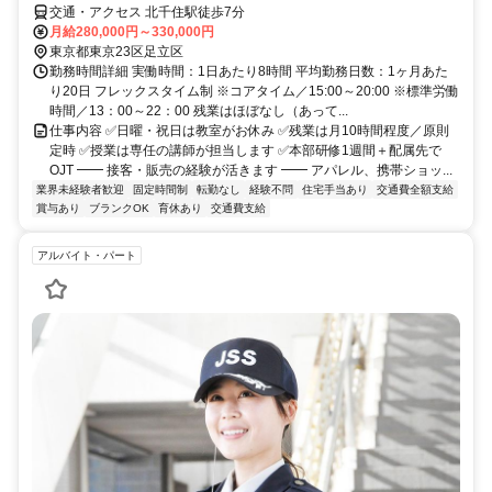
交通・アクセス 北千住駅徒歩7分
月給280,000円～330,000円
東京都東京23区足立区
勤務時間詳細 実働時間：1日あたり8時間 平均勤務日数：1ヶ月あた
り20日 フレックスタイム制 ※コアタイム／15:00～20:00 ※標準労働
時間／13：00～22：00 残業はほぼなし（あって...
仕事内容 ✅日曜・祝日は教室がお休み ✅残業は月10時間程度／原則
定時 ✅授業は専任の講師が担当します ✅本部研修1週間＋配属先で
OJT ━━ 接客・販売の経験が活きます ━━ アパレル、携帯ショッ...
業界未経験者歓迎
固定時間制
転勤なし
経験不問
住宅手当あり
交通費全額支給
賞与あり
ブランクOK
育休あり
交通費支給
アルバイト・パート