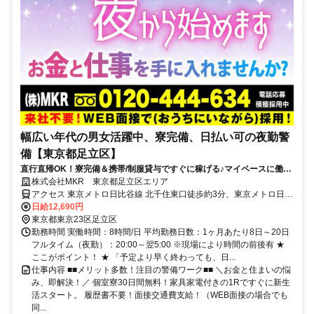
幅広い年代の男女活躍中、寮完備、日払い可の夜勤警
備【東京都足立区】
直行直帰OK！寮完備＆携帯/制服貸与ですぐに稼げる♪マイペースに働け
ます！
株式会社MKR 東京都足立区エリア
アクセス 東京メトロ日比谷線 北千住東口徒歩約3分、東京メトロ日比
谷線 北千住東口徒歩約3分、東京メトロ日比谷線 北千住東口徒歩約3
日給12,690円
分 東京都足立区エリア(西新井大師西駅、堀切駅、見沼代親水公園
東京都東京23区足立区
駅、谷在家駅、六町駅)
勤務時間 実働時間：8時間/日 平均勤務日数：1ヶ月あたり8日～20日
フルタイム（夜勤）：20:00～翌5:00 ※現場により時間の前後有 ★
ここがポイント！ ★ 「予定より早く終わっても、日...
仕事内容 ■■メリット多数！注目の警備ワーク■■ ＼お金と住まいの悩
み、即解決！／ 個室寮30日間無料！家具家電付きの1Rですぐに新生
活スタート。 履歴書不要！面接交通費支給！（WEB面接の場合でも
同...