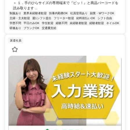
＞ １．手のひらサイズの専用端末で『ピッ！』と商品バーコードを
読み取ります ...
制服あり
業界未経験者歓迎
扶養内勤務OK
社員登用あり
副業・WワークOK
主婦・主夫歓迎
週1シフト提出
フリーター歓迎
給料前払いOK
シフト自由
学歴不問
平日のみOK
学生歓迎
経験不問
未経験者歓迎
経験者歓迎
ネイルOK
研修あり
ブランクOK
交通費支給
派遣社員