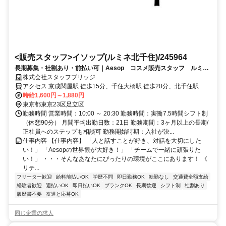
<販売スタッフ>イソップ(ルミネ北千住)/245964
長期募集・社割あり・前払い可｜Aesop コスメ販売スタッフ ルミネ
北千住（交通費全額支給）
株式会社スタッフブリッジ
アクセス 京成関屋駅 徒歩15分、千住大橋駅 徒歩20分、北千住駅
時給1,600円～1,880円
東京都東京23区足立区
勤務時間 営業時間：10:00 ～ 20:30 勤務時間：実働7.5時間シフト制
（休憩90分） 月間平均出勤日数：21日 勤務期間：3ヶ月以上の長期/
正社員へのステップも相談可 勤務開始時期：入社が決...
仕事内容 【仕事内容】 「人と話すことが好き、対話を大切にした
い！」 「Aesopの世界観が大好き！」 「チームで一緒に頑張りた
い！」 ・・・そんなあなたにぴったりの環境がここにあります！ 《
リテ...
フリーター歓迎
給料前払いOK
学歴不問
即日勤務OK
転勤なし
交通費全額支給
経験者歓迎
週払いOK
即日払いOK
ブランクOK
長期歓迎
シフト制
社割あり
履歴書不要
友達と応募OK
同じ企業の求人