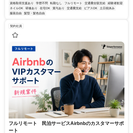
資格取得支援あり
学歴不問
転勤なし
フルリモート
交通費全額支給
経験者歓迎
ネイルOK
研修あり
在宅OK
賞与あり
交通費支給
ピアスOK
土日祝休み
服装自由
髪型・髪色自由
契約社員
フルリモート 民泊サービスAirbnbのカスタマーサポ
ート