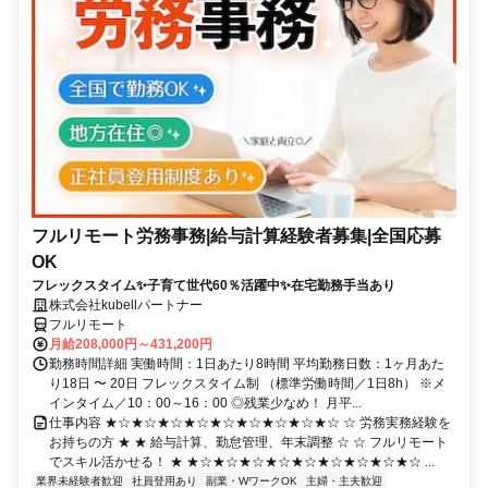
フルリモート労務事務|給与計算経験者募集|全国応募
OK
フレックスタイム✨子育て世代60％活躍中✨在宅勤務手当あり
株式会社kubellパートナー
フルリモート
月給208,000円～431,200円
勤務時間詳細 実働時間：1日あたり8時間 平均勤務日数：1ヶ月あた
り18日 〜 20日 フレックスタイム制 （標準労働時間／1日8h） ※メ
インタイム／10：00～16：00 ◎残業少なめ！ 月平...
仕事内容 ★☆★☆★☆★☆★☆★☆★☆★☆★☆ ☆ 労務実務経験を
お持ちの方 ★ ★ 給与計算、勤怠管理、年末調整 ☆ ☆ フルリモート
でスキル活かせる！ ★ ★☆★☆★☆★☆★☆★☆★☆★☆★☆ ...
業界未経験者歓迎
社員登用あり
副業・WワークOK
主婦・主夫歓迎