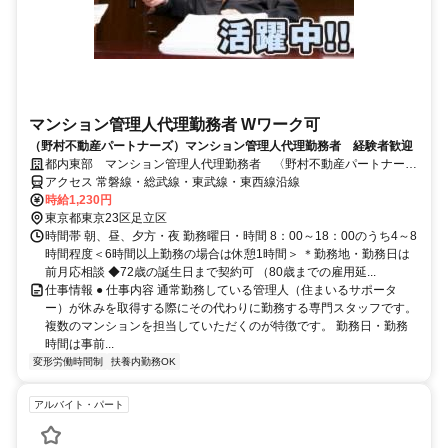
マンション管理人代理勤務者 Wワーク可
（野村不動産パートナーズ）マンション管理人代理勤務者 経験者歓迎
都内東部 マンション管理人代理勤務者 〈野村不動産パートナー
ズ〉東京東支店
アクセス 常磐線・総武線・東武線・東西線沿線
時給1,230円
東京都東京23区足立区
時間帯 朝、昼、夕方・夜 勤務曜日・時間 8：00～18：00のうち4～8
時間程度＜6時間以上勤務の場合は休憩1時間＞ ＊勤務地・勤務日は
前月応相談 ◆72歳の誕生日まで契約可 （80歳までの雇用延...
仕事情報 ● 仕事内容 通常勤務している管理人（住まいるサポータ
ー）が休みを取得する際にその代わりに勤務する専門スタッフです。
複数のマンションを担当していただくのが特徴です。 勤務日・勤務
時間は事前...
変形労働時間制
扶養内勤務OK
アルバイト・パート