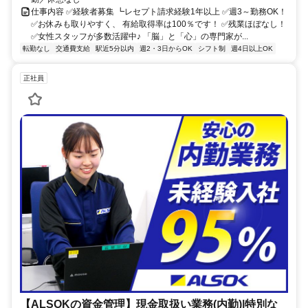
仕事内容 ✅経験者募集 ┗レセプト請求経験1年以上 ✅週3～勤務OK！
✅お休みも取りやすく、 有給取得率は100％です！ ✅残業ほぼなし！
✅女性スタッフが多数活躍中♪ 「脳」と「心」の専門家が...
転勤なし
交通費支給
駅近5分以内
週2・3日からOK
シフト制
週4日以上OK
正社員
【ALSOKの資金管理】現金取扱い業務(内勤)|特別な