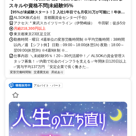
スキルや資格不問|未経験95%
【95%が未経験スタート！】入社1年目でも月収31万が可能に！年休
120日+賞与平均137万円◎
ALSOK株式会社 首都圏資金センター(千住)
アクセス: * 東武スカイツリーライン（伊勢崎線） 牛田駅：徒歩5分
月給218,300円以上
東京都東京23区足立区
勤務時間・曜日: 4週単位の変形労働時間制 ※平均労働時間：38時間
以内／週 【シフト例】 日勤：09:00～18:00(休憩1h) 夜勤：18:00～
翌09:00(休憩3h) ※4週9休制 ※...
仕事内容: ＼未経験95％！20～30代活躍中！／ ALSOKの資金管理ス
タッフ募集！ ✅️内勤で社会のインフラを支える ✅️年間休日120日以上
✅️賞与平均137万円 「安定企業で⻑く働きた...
変形労働時間制
交通費支給
昇給あり
アルバイト・パート