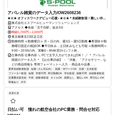
アパレル雑貨のデータ入力/OW2608236
★☆★ オフィスワークデビュー応援♪ ★☆★＊未経験歓迎！難しい作業
なし◎ 残業なし・週3日～OK！髪色自由・ネイル・ピアス・ひげOK＆
株式会社エスプールヒューマンソリューションズ
服装自由で私服勤務OK♪
アクセス ◆各線「北千住駅」徒歩3分
時給1,700円～2,000円
東京都東京23区足立区
勤務時間 ≪勤務曜日≫ 月～日の内、週3日～週5日勤務 ◆希望休や勤
務曜日固定の相談OK ◆平日休み…土日休みなども可能 ≪勤務時間≫
9:00～20:00の内、実働6～8h/休憩1h [シフト例...
仕事内容 仕事内容 ＼ PCで文字入力ができればOK！ ／ ＊ アパレル
雑貨のデータ入力 ＊ 【お仕事詳細】 ・「洋服」「アクセサリー」な
どの商品情報を 専用フォーマットへ入力 ・商品名や品番、...
業界未経験者歓迎
短期（3ヵ月以内）
副業・WワークOK
主婦・主夫歓迎
フリーター歓迎
短期
学歴不問
即日勤務OK
学生歓迎
経験不問
未経験者歓迎
交通費全額支給
午前
経験者歓迎
ネイルOK
残業なし
週払いOK
即日払いOK
研修あり
夕方
派遣社員
日払い可 憧れの航空会社のPC業務・問合せ対応