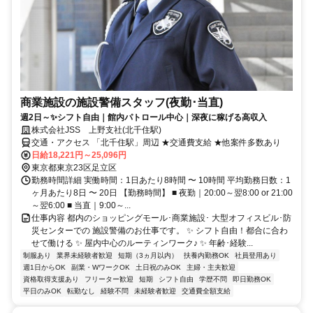
商業施設の施設警備スタッフ(夜勤･当直)
週2日～✨シフト自由｜館内パトロール中心｜深夜に稼げる高収入
株式会社JSS 上野支社(北千住駅)
交通・アクセス 「北千住駅」周辺 ★交通費支給 ★他案件多数あり
日給18,221円～25,096円
東京都東京23区足立区
勤務時間詳細 実働時間：1日あたり8時間 〜 10時間 平均勤務日数：1
ヶ月あたり8日 〜 20日 【勤務時間】 ■ 夜勤｜20:00～翌8:00 or 21:00
～翌6:00 ■ 当直｜9:00～...
仕事内容 都内のショッピングモール･商業施設･ 大型オフィスビル･防
災センターでの 施設警備のお仕事です。 ✨ シフト自由！都合に合わ
せて働ける ✨ 屋内中心のルーティンワーク♪ ✨ 年齢･経験...
制服あり
業界未経験者歓迎
短期（3ヵ月以内）
扶養内勤務OK
社員登用あり
週1日からOK
副業・WワークOK
土日祝のみOK
主婦・主夫歓迎
資格取得支援あり
フリーター歓迎
短期
シフト自由
学歴不問
即日勤務OK
平日のみOK
転勤なし
経験不問
未経験者歓迎
交通費全額支給