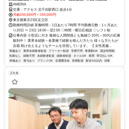
AMERIA
交通・アクセス 北千住駅西口 徒歩1分
月給250,000円～350,000円
東京都東京23区足立区
勤務時間詳細 実働時間：1日あたり7時間 平均勤務日数：1ヶ月あた
り20日 〜 23日 18:00～翌2:00 ◇時間・曜日応相談 ◇シフト制
仕事内容 小型店に付き 複雑な人間関係とも無縁◎ 20代～30代の応募
殺到中！ 業界未経験～各業種で経験を積んだ方たち 様々な方たちが
在籍 助け合えるようなチームを目指しています。 【 女性黒服...
制服あり
業界未経験者歓迎
フリーター歓迎
学歴不問
車通勤OK
固定時間制
転勤なし
経験不問
未経験者歓迎
経験者歓迎
ネイルOK
夜間
即日払いOK
研修あり
賞与あり
ブランクOK
交通費支給
長期歓迎
駅近5分以内
深夜
正社員