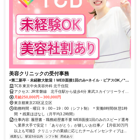
美容クリニックの受付事務
<第二新卒・未経験大歓迎！WEB面接1回のみ>ネイル・ピアスOK／*残
業月平均3.2h*美容社割あり／20・30代女性活躍中／北千住駅から徒歩4
TCB 東京中央美容外科 北千住院
分
アクセス: JR常磐線 北千住駅から徒歩4分 東武スカイツリーライン
北千住駅から徒歩4分 東京メトロ千代田線 北千住駅から徒歩4分
月給250,000円～300,000円
東京メトロ日比谷線 北千住駅から徒歩4分 つくばエクスプレ
東京都東京23区足立区
ス 北千住駅から徒歩4分
勤務時間・曜日: 9：00～19：00（シフト制） ＊実働8時間/休憩1時
間 ＊残業ほぼなし（月平均3.2時間）
仕事内容: 履歴書・職務経歴書不要 WEB面接1回のみのスピード選考
＼業界大手で安定！「ありがとう」が嬉しいお仕事／ 【月収30万円
以上も可能】 クリニックの業績に応じたチームインセンティブは...
残業なし
駅近5分以内
シフト制
昇給あり