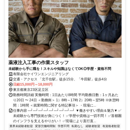
薬液注入工事の作業スタッフ
未経験から手に職を！スキルや知識はなくてOK◎学歴・資格不問
有限会社ケイワンエンジニアリング
交通・アクセス 「北千住駅」徒歩15分、「牛田駅」徒歩4分
日給15,000円～18,000円
東京都東京23区足立区
勤務時間詳細 実働時間：1日あたり8時間 平均勤務日数：1ヶ月あた
り20日 〜 24日 ＜勤務例＞ 1）8時～17時 2）20時～翌5時 ※休憩時
間：1時間 ＜就業時間に関する特記事項＞ ・現場に...
仕事内容 ─┘─┘─┘─┘─┘─┘─┘─┘─┘ ▼働きやすい理由＆魅力▼ ✅
未経験から専門技術が身につく！ ✅学歴や資格は一切不問！ ✅首都圏
のインフラを支えるやりがい！ ✅現場により直行直...
業界未経験者歓迎
変形労働時間制
学歴不問
転勤なし
経験者歓迎
有資格者歓迎