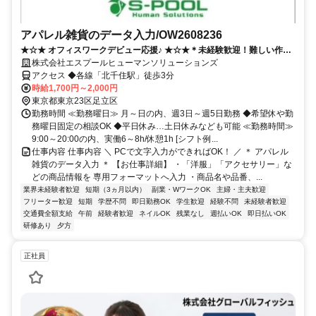
アパレル雑貨のデータ入力/OW2608236
★☆★ オフィスワークデビュー応援♪ ★☆★＊未経験歓迎！難しい作業
なし◎ 残業なし・週3日～OK！髪色自由・ネイル・ピアス・ひげOK＆
株式会社エスプールヒューマンソリューションズ
服装自由で私服勤務OK♪
アクセス ◆各線「北千住駅」徒歩3分
時給1,700円～2,000円
東京都東京23区足立区
勤務時間 ≪勤務曜日≫ 月～日の内、週3日～週5日勤務 ◆希望休や勤
務曜日固定の相談OK ◆平日休み…土日休みなども可能 ≪勤務時間≫
9:00～20:00の内、実働6～8h/休憩1h [シフト例...
仕事内容 仕事内容 ＼ PCで文字入力ができればOK！ ／ ＊ アパレル
雑貨のデータ入力 ＊ 【お仕事詳細】 ・「洋服」「アクセサリー」な
どの商品情報を 専用フォーマットへ入力 ・商品名や品番、...
業界未経験者歓迎
短期（3ヵ月以内）
副業・WワークOK
主婦・主夫歓迎
フリーター歓迎
短期
学歴不問
即日勤務OK
学生歓迎
経験不問
未経験者歓迎
交通費全額支給
午前
経験者歓迎
ネイルOK
残業なし
週払いOK
即日払いOK
研修あり
夕方
正社員