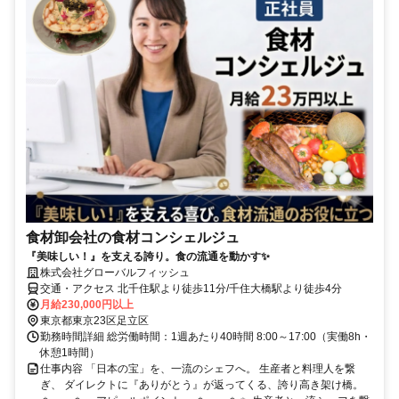
食材卸会社の食材コンシェルジュ
『美味しい！』を支える誇り。食の流通を動かす✨
株式会社グローバルフィッシュ
交通・アクセス 北千住駅より徒歩11分/千住大橋駅より徒歩4分
月給230,000円以上
東京都東京23区足立区
勤務時間詳細 総労働時間：1週あたり40時間 8:00～17:00（実働8h・
休憩1時間）
仕事内容 「日本の宝」を、一流のシェフへ。 生産者と料理人を繋
ぎ、 ダイレクトに『ありがとう』が返ってくる、誇り高き架け橋。