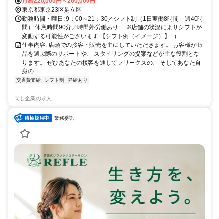
ばエクスプレス「北千住」駅直結
月給220,000円～260,000円
東京都東京23区足立区
勤務時間・曜日: 9：00～21：30／シフト制（1日実働8時間 週40時
間） 休憩時間90分／時間外労働あり ※店舗の状況によりシフトが
変動する可能性がございます 【シフト例（イメージ）】 （...
仕事内容: 店頭での接客・販売を主にしていただきます。 お客様が商
品を選ぶ際のサポートや、 スタイリングの提案などが主な役割とな
ります。 ぜひあなたの接客を通してフリークスの、 そしてあなた自
身の...
交通費支給
シフト制
昇給あり
同じ企業の求人
業務委託