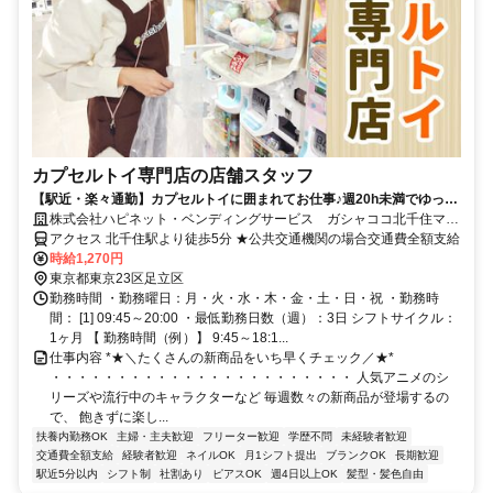
カプセルトイ専門店の店舗スタッフ
【駅近・楽々通勤】カプセルトイに囲まれてお仕事♪週20h未満でゆった
り勤務のシフトです◎ネイル＆ピアスOK・髪色自由
株式会社ハピネット・ベンディングサービス ガシャココ北千住マル
イ
アクセス 北千住駅より徒歩5分 ★公共交通機関の場合交通費全額支給
時給1,270円
東京都東京23区足立区
勤務時間 ・勤務曜日：月・火・水・木・金・土・日・祝 ・勤務時
間： [1] 09:45～20:00 ・最低勤務日数（週）：3日 シフトサイクル：
1ヶ月 【 勤務時間（例）】 9:45～18:1...
仕事内容 *★＼たくさんの新商品をいち早くチェック／★*
・・・・・・・・・・・・・・・・・・・・・・・ 人気アニメのシ
リーズや流行中のキャラクターなど 毎週数々の新商品が登場するの
で、 飽きずに楽し...
扶養内勤務OK
主婦・主夫歓迎
フリーター歓迎
学歴不問
未経験者歓迎
交通費全額支給
経験者歓迎
ネイルOK
月1シフト提出
ブランクOK
長期歓迎
駅近5分以内
シフト制
社割あり
ピアスOK
週4日以上OK
髪型・髪色自由