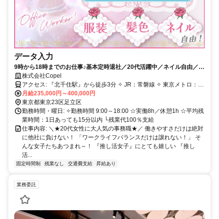
データ入力
9時から18時までのお仕事♪基本定時退社／20代活躍中／ネイル自由／駅
ちかのきれいなオフィス
株式会社Copel
アクセス: 『北千住駅』から徒歩3分 ✧ JR：常磐線 ✧ 東京メトロ：千
代田線・日比谷線 ✧ 東武スカイツリーライン ✧ つくばエクスプレス
月給235,000円～400,000円
東京都東京23区足立区
勤務時間・曜日: ✧勤務時間 9:00～18:00 ☆実働8h／休憩1h ☆平均残
業時間：1日あっても15分以内 └残業代100％支給
仕事内容: ＼★20代女性に大人気の事務職★／ 働きやすさだけは絶対
に他社に負けない！ 「ワークライフバランスだけは譲れない！」 そ
んな女子たちあつまれ～！ 『推し活女子』にとても嬉しい 『推し
活...
固定時間制
残業なし
交通費支給
昇給あり
業務委託