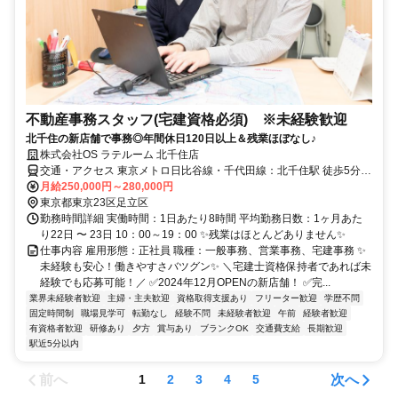
不動産事務スタッフ(宅建資格必須) ※未経験歓迎
北千住の新店舗で事務◎年間休日120日以上＆残業ほぼなし♪
株式会社OS ラテルーム 北千住店
交通・アクセス 東京メトロ日比谷線・千代田線：北千住駅 徒歩5分
JR常磐線・東武・つくばEX線：北千住駅 徒歩5分
月給250,000円～280,000円
東京都東京23区足立区
勤務時間詳細 実働時間：1日あたり8時間 平均勤務日数：1ヶ月あた
り22日 〜 23日 10：00～19：00 ✨残業はほとんどありません✨
仕事内容 雇用形態：正社員 職種：一般事務、営業事務、宅建事務 ✨
未経験も安心！働きやすさバツグン✨ ＼宅建士資格保持者であれば未
経験でも応募可能！／ ✅2024年12月OPENの新店舗！ ✅完...
業界未経験者歓迎
主婦・主夫歓迎
資格取得支援あり
フリーター歓迎
学歴不問
固定時間制
職場見学可
転勤なし
経験不問
未経験者歓迎
午前
経験者歓迎
有資格者歓迎
研修あり
夕方
賞与あり
ブランクOK
交通費支給
長期歓迎
駅近5分以内
前へ
次へ
1
2
3
4
5