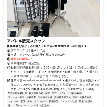
アパレル販売スタッフ
接客経験を活かせる✨個人ノルマ無✅最大90％オフの社割有★
プロローグ北千住マルイ店
交通・アクセス 各線北千住駅より徒歩1分
時給1,400円以上
東京都東京23区足立区
勤務時間詳細 勤務時間： 9:30～20:15 シフト制（お気軽にご相談く
ださい） 実働時間：1日あたり7時間45分 勤務日数：週2日〜週５日
☆実働7時間45分 ☆休憩75分 ☆残業ほぼなし
仕事内容 ─┘─┘─┘─┘─┘─┘─┘─┘─┘ ▼働きやすい理由＆魅力▼ ✅
個人ノルマがないため数字に追われずお客様第一の丁寧な接客ができ
ます ✅これまでの接客や販売の経験を活かして即戦力として早期...
業界未経験者歓迎
社員登用あり
副業・WワークOK
土日祝のみOK
フリーター歓迎
経験不問
未経験者歓迎
交通費全額支給
午前
経験者歓迎
ネイルOK
夜間
夕方
ブランクOK
長期歓迎
フルタイム歓迎
駅近5分以内
週2・3日からOK
シフト制
社割あり