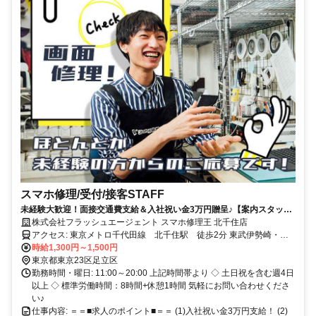
スマホ修理/受付/接客STAFF
未経験大歓迎！面接交通費支給＆入社祝い金3万円贈呈♪【案内スタッフ
募集】
株式会社フラッシュエージェント スマホ修理王 北千住店
アクセス: 東京メトロ千代田線 北千住駅 徒歩2分 東武伊勢崎・大
師線 牛田駅 東武伊勢崎・大師線 小菅駅
時給1,300円～1,500円
東京都東京23区足立区
勤務時間・曜日: 11:00～20:00 上記時間帯より ◇ 土日祝を含む週4日
以上 ◇ 標準労働時間：8時間+休憩1時間 気軽にお問い合わせくださ
い♪
仕事内容: ＝＝■求人のポイント■＝＝ (1)入社祝い金3万円支給！ (2)