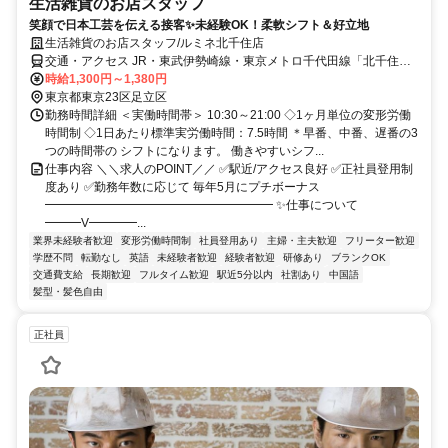
生活雑貨のお店スタッフ
笑顔で日本工芸を伝える接客✨未経験OK！柔軟シフト＆好立地
生活雑貨のお店スタッフ/ルミネ北千住店
交通・アクセス JR・東武伊勢崎線・東京メトロ千代田線「北千住
駅」直結
時給1,300円～1,380円
東京都東京23区足立区
勤務時間詳細 ＜実働時間帯＞ 10:30～21:00 ◇1ヶ月単位の変形労働
時間制 ◇1日あたり標準実労働時間：7.5時間 ＊早番、中番、遅番の3
つの時間帯の シフトになります。 働きやすいシフ...
仕事内容 ＼＼求人のPOINT／／ ✅駅近/アクセス良好 ✅正社員登用制
度あり ✅勤務年数に応じて 毎年5月にプチボーナス
━━━━━━━━━━━━━━━━━━━ ✨仕事について
━━━V━━━━...
業界未経験者歓迎
変形労働時間制
社員登用あり
主婦・主夫歓迎
フリーター歓迎
学歴不問
転勤なし
英語
未経験者歓迎
経験者歓迎
研修あり
ブランクOK
交通費支給
長期歓迎
フルタイム歓迎
駅近5分以内
社割あり
中国語
髪型・髪色自由
正社員