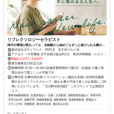
リフレクソロジーセラピスト
時代や環境が変わっても、未経験から始めてもずっと続けられる癒やし
の仕事。手に職を身につけて、生き方を変えよう。
株式会社ボディワーク REFLE 北千住マルイ店
アクセス ＪＲ常磐線 北千住西口徒歩約1分、東武伊勢崎線〔スカイツ
リーライン〕 北千住西口徒歩約1分、東京メトロ日比谷線 北千住西口
時給2,232円～4,068円
徒歩約1分 最寄駅：北千住駅
東京都東京23区足立区
勤務時間 10:30～20:30の店舗営業時間内で週3日～応相談 ※働く時
間を自分で選ぶことが可能です
仕事内容 仕事内容詳細 リラクゼーション施設を全国に約580店舗展
開するボディワークグループ。疲れを癒す手技で多くのお客様にご利
用いただいています。 *【仕事内容詳細】* このブランドでは英国式
リフ...
業界未経験者歓迎
社員登用あり
主婦・主夫歓迎
資格取得支援あり
学歴不問
平日のみOK
経験不問
未経験者歓迎
経験者歓迎
有資格者歓迎
研修あり
ブランクOK
長期歓迎
駅近5分以内
週4日以上OK
同じ企業の求人