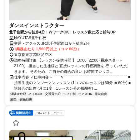
ダンスインストラクター
北千住駅から徒歩4分！WワークOK！レッスン数に応じ給与UP
NAYUTAS北千住校
交通・アクセス JR北千住駅西口から徒歩2分
1業務あたり 1,560円以上（コマ 60分）
東京都東京23区足立区
勤務時間詳細 【レッスン提供時間 】 10:00~22:00 (最終スタート
21:00） 担当した生徒様と 直接レッスンの日程調整を 行っていただ
きます。 そのため、ご自身の都合の良い お時間でレッス...
仕事内容 ＜仕事内容＞ ￣￣V￣￣￣￣￣￣￣￣￣￣￣￣￣￣￣￣￣ ■
担当生徒のマンツーマンレッスン (1コマのレッスンは50分 or 60分) ■
講師会の出席 (月に1度：1レッスン分の報酬有) ...
経験者歓迎
ネイルOK
交通費支給
シフト制
ピアスOK
服装自由
髪型・髪色自由
アルバイト・パート