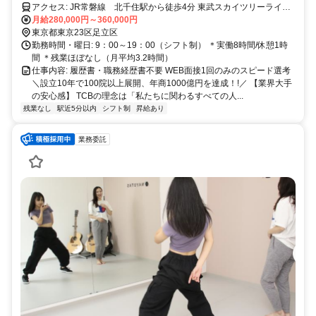
住駅から徒歩4分
アクセス: JR常磐線 北千住駅から徒歩4分 東武スカイツリーライン
北千住駅から徒歩4分 東京メトロ千代田線 北千住駅から徒歩4分
月給280,000円～360,000円
東京メトロ日比谷線 北千住駅から徒歩4分 つくばエクスプレ
東京都東京23区足立区
ス 北千住駅から徒歩4分
勤務時間・曜日: 9：00～19：00（シフト制） ＊実働8時間/休憩1時
間 ＊残業ほぼなし（月平均3.2時間）
仕事内容: 履歴書・職務経歴書不要 WEB面接1回のみのスピード選考
＼設立10年で100院以上展開、年商1000億円を達成！!／ 【業界大手
の安心感】 TCBの理念は「私たちに関わるすべての人...
残業なし
駅近5分以内
シフト制
昇給あり
業務委託