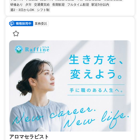
研修あり
夕方
交通費支給
長期歓迎
フルタイム歓迎
駅近5分以内
週2・3日からOK
シフト制
業務委託
アロマセラピスト