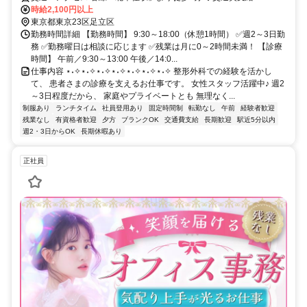
時給2,100円以上
東京都東京23区足立区
勤務時間詳細 【勤務時間】 9:30～18:00（休憩1時間） ✅週2～3日勤
務 ✅勤務曜日は相談に応じます ✅残業は月に0～2時間未満！ 【診療
時間】 午前／9:30～13:00 午後／14:0...
仕事内容 ⋆˖✧⋆˖✧⋆˖✧⋆˖✧⋆˖✧⋆˖✧⋆˖✧ 整形外科での経験を活かし
て、 患者さまの診療を支えるお仕事です。 女性スタッフ活躍中♪ 週2
～3日程度だから、 家庭やプライベートとも 無理なく...
制服あり
ランチタイム
社員登用あり
固定時間制
転勤なし
午前
経験者歓迎
残業なし
有資格者歓迎
夕方
ブランクOK
交通費支給
長期歓迎
駅近5分以内
週2・3日からOK
長期休暇あり
正社員