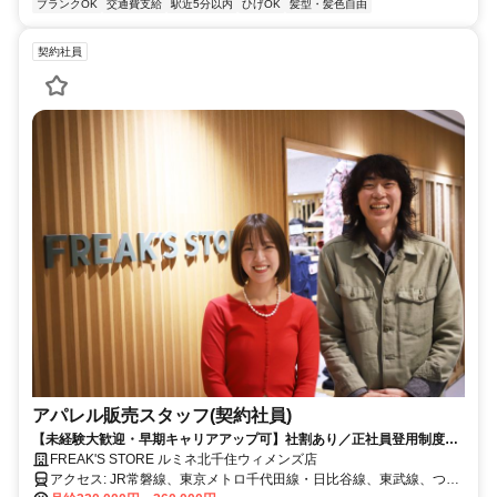
ブランクOK
交通費支給
駅近5分以内
ひげOK
髪型・髪色自由
契約社員
アパレル販売スタッフ(契約社員)
【未経験大歓迎・早期キャリアアップ可】社割あり／正社員登用制度あ
り／昇給年2回／年間休日105日・休暇10日以上 （合計115日以上）
FREAK'S STORE ルミネ北千住ウィメンズ店
アクセス: JR常磐線、東京メトロ千代田線・日比谷線、東武線、つく