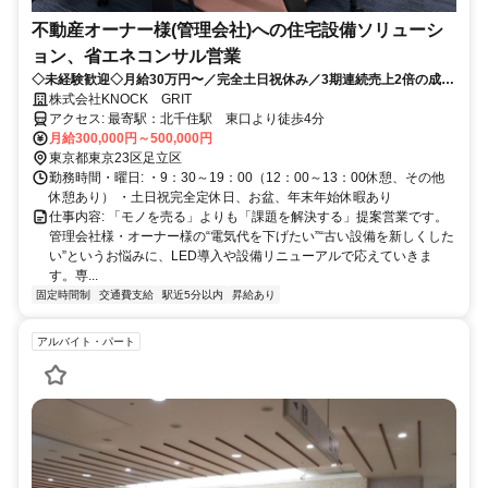
不動産オーナー様(管理会社)への住宅設備ソリューシ
ョン、省エネコンサル営業
◇未経験歓迎◇月給30万円〜／完全土日祝休み／3期連続売上2倍の成長
企業で提案営業に挑戦！
株式会社KNOCK GRIT
アクセス: 最寄駅：北千住駅 東口より徒歩4分
月給300,000円～500,000円
東京都東京23区足立区
勤務時間・曜日: ・9：30～19：00（12：00～13：00休憩、その他
休憩あり） ・土日祝完全定休日、お盆、年末年始休暇あり
仕事内容: 「モノを売る」よりも「課題を解決する」提案営業です。
管理会社様・オーナー様の“電気代を下げたい”“古い設備を新しくした
い”というお悩みに、LED導入や設備リニューアルで応えていきま
す。専...
固定時間制
交通費支給
駅近5分以内
昇給あり
アルバイト・パート