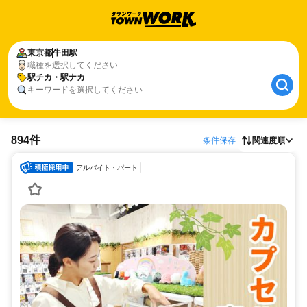
東京都
牛田駅
職種を選択してください
駅チカ・駅ナカ
キーワードを選択してください
894件
条件保存
関連度順
アルバイト・パート