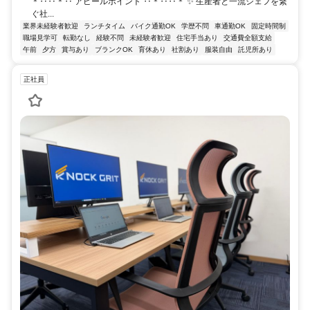
＊‥‥＊‥ アピールポイント ‥＊‥‥＊ ✨ 生産者と一流シェフを繋
ぐ社...
業界未経験者歓迎
ランチタイム
バイク通勤OK
学歴不問
車通勤OK
固定時間制
職場見学可
転勤なし
経験不問
未経験者歓迎
住宅手当あり
交通費全額支給
午前
夕方
賞与あり
ブランクOK
育休あり
社割あり
服装自由
託児所あり
正社員