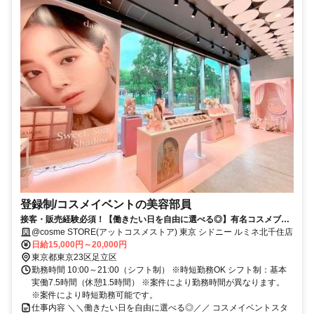
登録制/コスメイベントの美容部員
接客・販売経験必須！【働きたい日を自由に選べる◎】有名コスメブラ
ンド多数！接客経験を活かして高収入◎
@cosme STORE(アットコスメストア) 東京 シドニー ルミネ北千住店
日給15,000円～20,000円
東京都東京23区足立区
勤務時間 10:00～21:00（シフト制） ※時短勤務OK シフト制：基本
実働7.5時間（休憩1.5時間） ※案件により勤務時間が異なります。
※案件により時短勤務可能です。
仕事内容 ＼＼働きたい日を自由に選べる◎／／ コスメイベントスタ