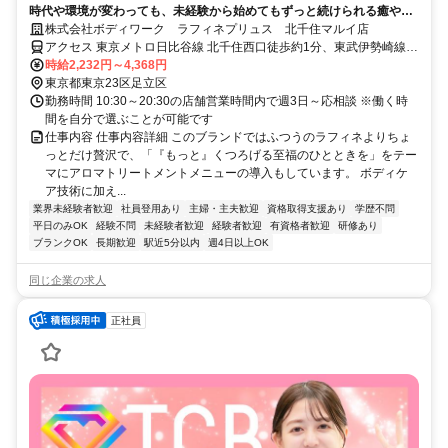
時代や環境が変わっても、未経験から始めてもずっと続けられる癒やし
の仕事。手に職を身につけて、生き方を変えよう。
株式会社ボディワーク ラフィネプリュス 北千住マルイ店
アクセス 東京メトロ日比谷線 北千住西口徒歩約1分、東武伊勢崎線
〔スカイツリーライン〕 北千住西口徒歩約1分、ＪＲ常磐線 北千住西
時給2,232円～4,368円
口徒歩約1分 最寄駅：北千住駅
東京都東京23区足立区
勤務時間 10:30～20:30の店舗営業時間内で週3日～応相談 ※働く時
間を自分で選ぶことが可能です
仕事内容 仕事内容詳細 このブランドではふつうのラフィネよりちょ
っとだけ贅沢で、「『もっと』くつろげる至福のひとときを」をテー
マにアロマトリートメントメニューの導入もしています。 ボディケ
ア技術に加え...
業界未経験者歓迎
社員登用あり
主婦・主夫歓迎
資格取得支援あり
学歴不問
平日のみOK
経験不問
未経験者歓迎
経験者歓迎
有資格者歓迎
研修あり
ブランクOK
長期歓迎
駅近5分以内
週4日以上OK
同じ企業の求人
正社員