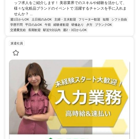
ッフ求人をご紹介します！ 美容業界でのスキルや経験を活かして、
様々な化粧品ブランドのイベントで 活躍するチャンスを手に入れま
せんか？ ...
週1日からOK
土日祝のみOK
主婦・主夫歓迎
フリーター歓迎
短期
シフト自由
学歴不問
平日のみOK
午前
経験者歓迎
研修あり
夕方
ブランクOK
交通費支給
長期歓迎
駅近5分以内
週2・3日からOK
派遣社員