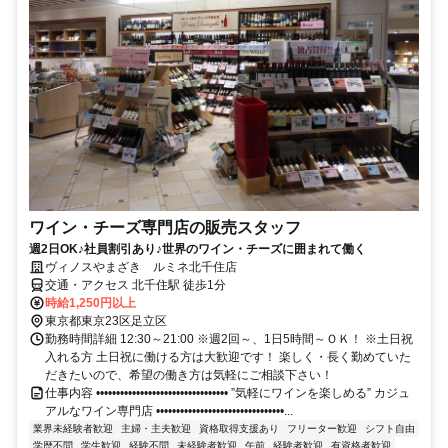
ワイン・チーズ専門店の販売スタッフ
週2日OK♪社員割引あり♪世界のワイン・チーズに囲まれて働く
ヴィノスやまざき ルミネ北千住店
交通・アクセス 北千住駅 徒歩1分
時給1,250円以上
東京都東京23区足立区
勤務時間詳細 12:30～21:00 ※週2回～、1日5時間～ＯＫ！ ※土日祝
入れる方 土日祝に働ける方は大歓迎です！ 楽しく・長く勤めていた
だきたいので、希望の働き方は気軽にご相談下さい！
仕事内容 ••••••••••••••••••••••••••••••••• ”気軽にワインを楽しめる” カジュ
アルなワイン専門店 ••••••••••••••••••••••••••••••••...
業界未経験者歓迎
主婦・主夫歓迎
資格取得支援あり
フリーター歓迎
シフト自由
学歴不問
学生歓迎
経験不問
未経験者歓迎
午前
経験者歓迎
有資格者歓迎