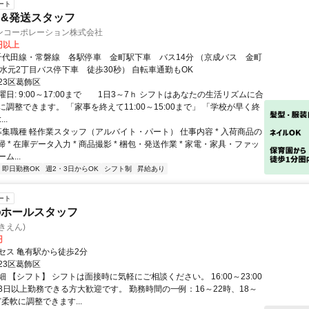
ート
&発送スタッフ
ンコーポレーション株式会社
0円以上
62系統 西水元2丁目バス停下車 徒歩30秒） 自転車通勤もOK
23区葛飾区
日: 9:00～17:00まで 1日3～7ｈ ​シフトはあなたの生活リズムに合
調整できます。 「家事を終えて11:00～15:00まで」 「学校が早く終
..
 募集職種 軽作業スタッフ（アルバイト・パート） 仕事内容 * 入荷商品の
清掃 * 在庫データ入力 * 商品撮影 * 梱包・発送作業 * 家電・家具・ファッ
ム...
即日勤務OK
週2・3日からOK
シフト制
昇給あり
ート
のホールスタッフ
きえん)
円
セス 亀有駅から徒歩2分
23区葛飾区
 【シフト】 シフトは面接時に気軽にご相談ください。 16:00～23:00
3日以上勤務できる方大歓迎です。 勤務時間の一例：16～22時、18～
ど柔軟に調整できます...