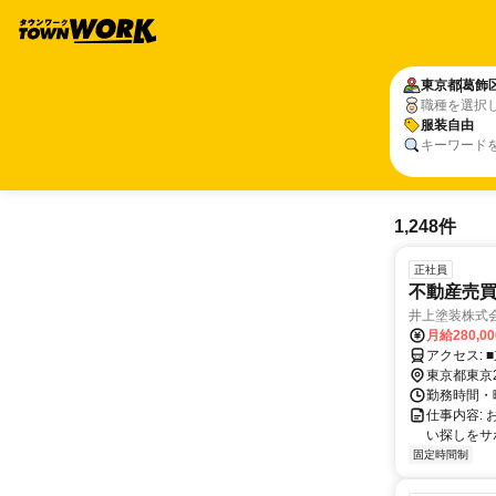
東京都
葛飾
職種を選択
服装自由
キーワード
1,248件
正社員
不動産売
井上塗装株式
月給280,0
東京都東京
勤務時間・曜
仕事内容:
い探しをサ
固定時間制