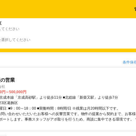
区
してください
を選択してください
条件保
買の営業
会社
00円～500,000円
アクセス: ■京成本線「京成高砂駅」より徒歩11分 ■北総線「新柴又駅」より徒歩7分
23区葛飾区
日: ■9：00～18：00 ■実働時間：8時間/日 ※残業は月20時間以下です。
 お問い合わせいただいたお客様への反響営業です。物件の提案から契約まで、お客
ポートします。事務スタッフがアポ取りを行うため、商談に集中できる環境です。 ▼ 