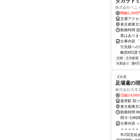
タカラト
株式会社ペニ
時給1,30
東京都東京
勤務時間 固
業はありま
仕事内容 
引先様への
略部MD課
主婦・主夫歓迎
社割あり
週4日
正社員
足場鳶の
株式会社大滝
日給14,00
東京都東京
勤務時間 時間
間:0~10時
仕事内容 
＝＝＝＝＝
年2回支給あ