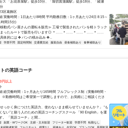
セス 「お花茶屋駅」徒歩10分、「堀切菖蒲園駅」徒歩18分、「綾瀬
3分
23区葛飾区
 実働時間：1日あたり8時間 平均勤務日数：1ヶ月あたり24日 8:15～
憩1時間15分)
≪移動式パン屋さんの運転＆販売≫ 工場で製造されたパンを軽トラック
決まったルートで販売を行います◎ ＊……＊……＊……＊……＊……
具体的には ✤ パンの積み込み ✤...
迎
学歴不問
固定時間制
交通費支給
服装自由
昼食補助あり
食事補助あり
ートの英語コーチ
00円以上
ト
細 総労働時間：1ヶ月あたり165時間 フルフレックス制（実働8時間・
） ※勤務時間はご希望第一で調整しますので、お気軽にご相談くださ
「せっかく身につけた英語力、使わないまま眠らせていませんか？」 “も
ない”と願う人のための英語コーチングスクール 「90 English」を運
。 「英語コーチ」と聞...
迎
副業・WワークOK
主婦・主夫歓迎
フリーター歓迎
学歴不問
転勤なし
未経験者歓迎
フルリモート
残業なし
研修あり
在宅OK
ブランクOK
長期歓迎