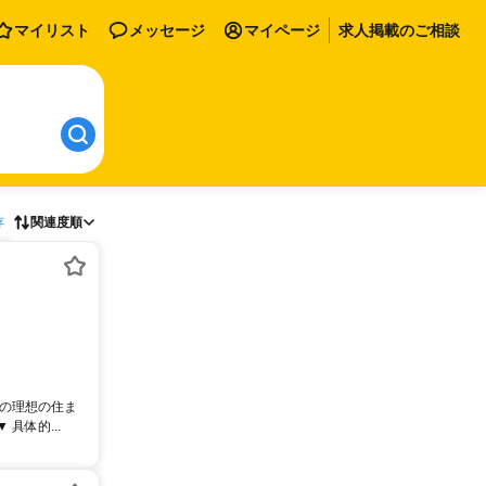
マイリスト
メッセージ
マイページ
求人掲載のご相談
存
関連度順
様の理想の住ま
具体的...