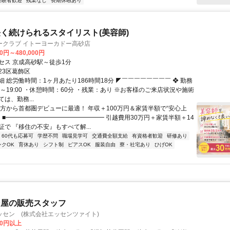
経験者歓迎
残業なし
長期休暇あり
く続けられるスタイリスト(美容師)
ークラブ イトーヨーカドー高砂店
00円～480,000円
セス 京成高砂駅～徒歩1分
23区葛飾区
 総労働時間：1ヶ月あたり186時間18分 ◤￣￣￣￣￣￣￣￣ ❖ 勤務
30～19:00 ・休憩時間：60分 ・残業：あり ※お客様のご来店状況や施術
は、勤務...
地方から首都圏デビューに最適！ 年収＋100万円＆家賃半額で“安心上
！ ■━━━━━━━━━━━━━━━━ 引越費用30万円＋家賃半額＋14
で 『移住の不安』もすべて解...
60代も応募可
学歴不問
職場見学可
交通費全額支給
有資格者歓迎
研修あり
ンクOK
育休あり
シフト制
ピアスOK
服装自由
寮・社宅あり
ひげOK
ン屋の販売スタッフ
ッセン (株式会社エッセンツァイト)
00円以上