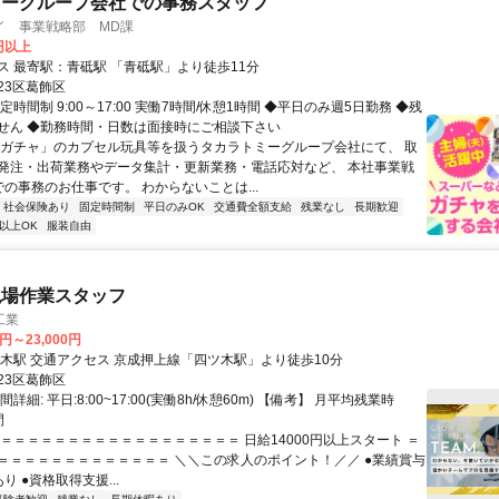
ミーグループ会社での事務スタッフ
イ 事業戦略部 MD課
0円以上
交通アクセス 最寄駅：青砥駅 「青砥駅」より徒歩11分
23区葛飾区
定時間制 9:00～17:00 実働7時間/休憩1時間 ◆平日のみ週5日勤務 ◆残
せん ◆勤務時間・日数は面接時にご相談下さい
「ガチャ」のカプセル玩具等を扱うタカラトミーグループ会社にて、 取
発注・出荷業務やデータ集計・更新業務・電話応対など、 本社事業戦
での事務のお仕事です。 わからないことは...
社会保険あり
固定時間制
平日のみOK
交通費全額支給
残業なし
長期歓迎
以上OK
服装自由
現場作業スタッフ
工業
0円～23,000円
最寄駅 四ツ木駅 交通アクセス 京成押上線「四ツ木駅」より徒歩10分
23区葛飾区
詳細: 平日:8:00~17:00(実働8h/休憩60m) 【備考】 月平均残業時
間
＝＝＝＝＝＝＝＝＝＝＝＝＝＝＝＝＝＝＝ 日給14000円以上スタート ＝
＝＝＝＝＝＝＝＝＝＝＝＝＝ ＼＼この求人のポイント！／／ ●業績賞与
り ●資格取得支援...