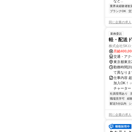
など...
業界未経験者歓
ブランクOK
交
同じ企業の求人
業務委託
軽・配送
株式会社SKロ
月給400,0
交通・アク
東京都東京
勤務時間詳
て異なりま
仕事内容 
加入OK！
チャーター・
社員登用あり
職場見学可
経
駅近5分以内
シ
同じ企業の求人