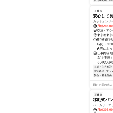
固定時間制
未
正社員
安心して長
カットオンリ
月給285,0
交通・アク
東京都東京
勤務時間詳細
時間 ・9:
内容によって
仕事内容 
京”を実現
ヶ月収入保証
主婦・主夫歓迎
賞与あり
ブラ
髪型・髪色自由
同じ企業の求人
正社員
移動式パ
ベーカリーエ
月給303,0