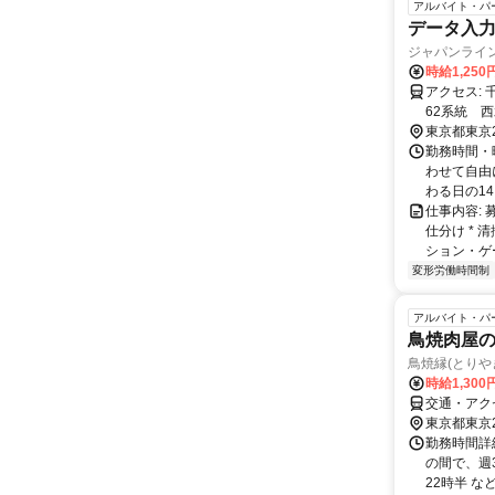
アルバイト・パ
データ入力
ジャパンライ
時給1,25
アクセス: 千代田線・常磐線 各駅停車 金町駅下車 バス14分 （​京成バス 金町
東京都東京
勤務時間・曜
わせて自由に
わる日の14:.
仕事内容:
仕分け * 
ション・ゲー
変形労働時間制
アルバイト・パ
鳥焼肉屋
鳥焼縁(とりや
時給1,300
交通・アク
東京都東京
勤務時間詳細
の間で、週
22時半 な