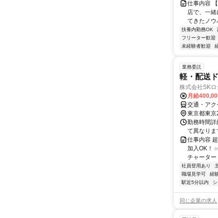
仕事内容 
店で、一緒
てきたノウ
扶養内勤務OK
フリーター歓迎
未経験者歓迎
業務委託
軽・配送
株式会社SKロ
月給400,0
交通・アク
東京都東京
勤務時間詳
て異なりま
仕事内容 
加入OK！
チャーター・
社員登用あり
職場見学可
経
駅近5分以内
シ
同じ企業の求人