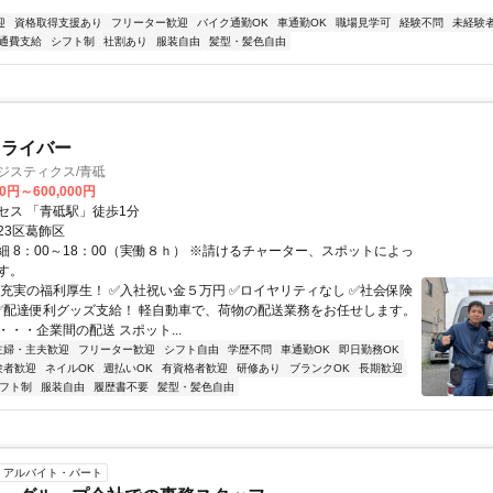
迎
資格取得支援あり
フリーター歓迎
バイク通勤OK
車通勤OK
職場見学可
経験不問
未経験
通費支給
シフト制
社割あり
服装自由
髪型・髪色自由
ドライバー
ジスティクス/青砥
00円～600,000円
セス 「青砥駅」徒歩1分
23区葛飾区
細 8：00～18：00（実働８ｈ） ※請けるチャーター、スポットによっ
す。
超充実の福利厚生！ ✅入社祝い金５万円 ✅ロイヤリティなし ✅社会保険
 ✅配達便利グッズ支給！ 軽自動車で、荷物の配送業務をお任せします。
・・企業間の配送 スポット...
主婦・主夫歓迎
フリーター歓迎
シフト自由
学歴不問
車通勤OK
即日勤務OK
験者歓迎
ネイルOK
週払いOK
有資格者歓迎
研修あり
ブランクOK
長期歓迎
フト制
服装自由
履歴書不要
髪型・髪色自由
アルバイト・パート