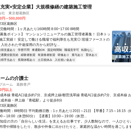
充実×安定企業】大規模修繕の建築施工管理
会社 東京都葛飾区
00円～500,000円
23区葛飾区
労働時間：1ヶ月あたり160時間 8:00~17:00 8時間
【募集ポイント】 マンションリニューアルの施工管理者募集！ 日本トッ
施工実績！ 安定して働ける職場で福利厚生も充実◎ 現場ファーストの
 入社された中途採用の方から好評な...
取得支援あり
学歴不問
車通勤OK
固定時間制
職場見学可
転勤なし
交通費全額支給
経験者歓迎
有資格者歓迎
研修あり
賞与あり
育休あり
取得手当あり
長期休暇あり
土日祝休み
入社祝い金あり
ホームの介護士
ープホーム 葛飾青戸
00円以上
京成本線 青砥A口徒歩約7分、京成押上線/都営浅草線 青砥A口徒歩約7分、京成本線 
 京成本線・押上線「青砥駅」より徒歩8分
23区葛飾区
働時間：8時間/日 平均勤務日数：1ヶ月あたり20日～21日 【早番】7:15～16:15（
0～18:00（休憩60分） 【遅番】10:00～19:00（休憩...
認知症の方の「自分らしい生活」を支えるお仕事です。少人数制なので、一人ひとり
料理や掃除をしたり、散歩や外食に出かけたりと、家庭的な温かい時間を過ごしま