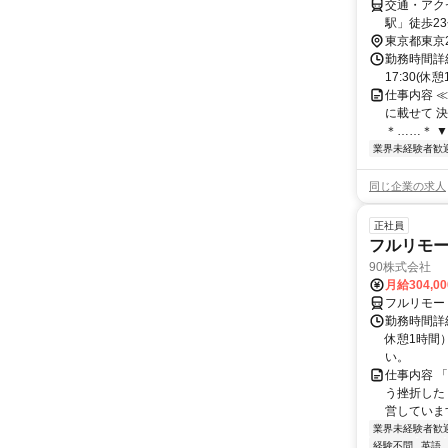
交通・アク
駅」徒歩2
東京都東京
勤務時間詳細
17:30(休
仕事内容 
に載せて 
＊……＊ ▼
業界未経験者歓
同じ企業の求人
正社員
フルリモ
90株式会社
月給304,0
フルリモー
勤務時間詳
休憩1時間
い。
仕事内容 
う挫折したく
営しています
業界未経験者歓
経験不問
英語