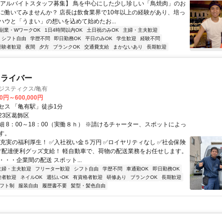
【アルバイトスタッフ募集】 鳥を中心にした少し珍しい「鳥焼肉」のお
に働いてみませんか？ 店長は飲食業界で10年以上の経験があり、培っ
ハウと「うまい」の想いを込めて始めたお...
副業・WワークOK
1日4時間以内OK
土日祝のみOK
主婦・主夫歓迎
シフト自由
学歴不問
即日勤務OK
平日のみOK
学生歓迎
経験不問
経験者歓迎
夜間
夕方
ブランクOK
交通費支給
まかないあり
長期歓迎
ドライバー
ジスティクス/亀有
00円～600,000円
セス 「亀有駅」徒歩1分
23区葛飾区
細 8：00～18：00（実働８ｈ） ※請けるチャーター、スポットによっ
す。
超充実の福利厚生！ ✅入社祝い金５万円 ✅ロイヤリティなし ✅社会保険
 ✅配達便利グッズ支給！ 軽自動車で、荷物の配送業務をお任せします。
・・企業間の配送 スポット...
主婦・主夫歓迎
フリーター歓迎
シフト自由
学歴不問
車通勤OK
即日勤務OK
験者歓迎
ネイルOK
週払いOK
有資格者歓迎
研修あり
ブランクOK
長期歓迎
フト制
服装自由
履歴書不要
髪型・髪色自由