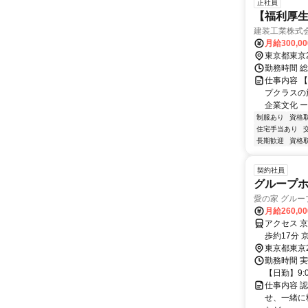
正社員
【福利厚生
建装工業株式
月給300,0
東京都東京
勤務時間 総
仕事内容 
プクラスの
企業文化 ー
制服あり
資格
住宅手当あり
長期歓迎
資格
契約社員
グループ
愛の家 グル
月給260,0
アクセス 
歩約17分
東京都東京
勤務時間 実
【日勤】9:0
仕事内容 
せ、一緒に