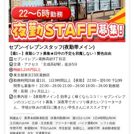
セブン-イレブンスタッフ(夜勤帯メイン)
【週1～】夜勤シフト募集★日中の予定を邪魔しない！髪色自由
セブンイレブン葛飾高砂3丁目店
交通・アクセス 「京成高砂駅」徒歩5分
時給1,226円以上
東京都東京23区葛飾区
勤務時間詳細 週1日、1日3時間以上 【夜勤】 22:00～翌6:00 下記時
間帯も募集中！ 22:00～26:00 21:00～26:00 18:00～26:00 勤務期
間：長期（3ヶ月以上） ...
仕事内容 ✨【夜勤帯メイン】効率よく稼ぐならココ！✨ セブンイレブ
ンのコンビニバイト募集！ 深夜帯でガッツリ稼ぎたいフリーターさ
ん、 学校が休みの前日に働きたい学生さんにオススメです！
……………...
制服あり
業界未経験者歓迎
扶養内勤務OK
週1日からOK
1日4時間以内OK
土日祝のみOK
主婦・主夫歓迎
フリーター歓迎
バイク通勤OK
シフト自由
学歴不問
車通勤OK
平日のみOK
学生歓迎
転勤なし
経験不問
未経験者歓迎
経験者歓迎
夕方
交通費支給