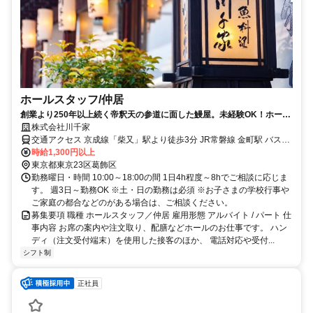
ホールスタッフ/仲居
創業より250年以上続く帝釈天の参道に面した鰻屋。未経験OK！ホール
スタッフ増員募集！正社員登用あり
株式会社川千家
交通アクセス 京成線「柴又」駅より徒歩3分 JR常磐線 金町駅 バス5
分 JR総武線 小岩駅 車15分
時給1,300円以上
東京都東京23区葛飾区
勤務曜日・時間 10:00～18:00の間 1日4h程度～8hでご相談に応じま
す。 週3日～勤務OK ※土・日の勤務は必須 ※お子さまの学校行事や
ご家庭の都合などのがある場合は、ご相談ください。
募集要項 職種 ホールスタッフ／仲居 雇用形態 アルバイト / パート 仕
事内容 お席の案内や注文取り、配膳などホールのお仕事です。 ハン
ディ（注文受付端末）を使用した接客のほか、 電話対応や受付...
シフト制
正社員