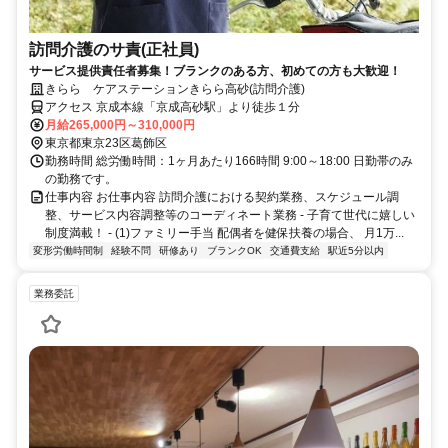
訪問介護のサ責(正社員)
サービス提供責任者募集！ブランクのある方、初めての方も大歓迎！
きらら ケアステーションきらら高砂(訪問介護)
アクセス 京成本線「京成高砂駅」より徒歩１分
月給265,000円～310,000円
東京都東京23区葛飾区
勤務時間 総労働時間：1ヶ月あたり166時間 9:00～18:00 日勤帯のみ
の勤務です。
仕事内容 お仕事内容 訪問介護における契約業務、スケジュール調
整、サービス内容調整等のコーディネート業務 - 子育て世代に嬉しい
制度満載！ - (1)ファミリー手当 配偶者を健保扶養の場合、 月1万...
変形労働時間制
経験不問
研修あり
ブランクOK
交通費支給
駅近5分以内
業務委託