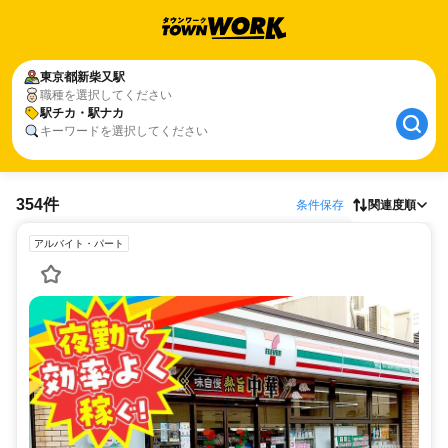
東京都
新柴又駅
職種を選択してください
駅チカ・駅ナカ
キーワードを選択してください
354件
条件保存
関連度順
アルバイト・パート