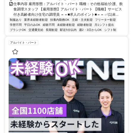
仕事内容 雇用形態：アルバイト・パート 職種：その他福祉/介護、飲
食調理スタッフ 【雇用形態】アルバイト・パート 【職種】サービス
付き高齢者向け住宅の調理員 ＝＝■求人のポイント■＝＝ ✅(1)未...
制服あり
業界未経験者歓迎
扶養内勤務OK
主婦・主夫歓迎
フリーター歓迎
学歴不問
平日のみOK
経験不問
未経験者歓迎
経験者歓迎
月1シフト提出
ブランクOK
交通費支給
長期歓迎
駅近5分以内
週2・3日からOK
シフト制
アルバイト・パート