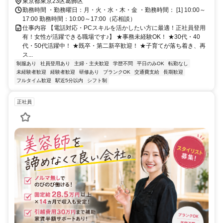
約2分
東京都東京23区葛飾区
勤務時間 ・勤務曜日：月・火・水・木・金 ・勤務時間： [1] 10:00～
17:00 勤務時間：10:00～17:00（応相談）
仕事内容 【電話対応・PCスキルを活かしたい方に最適！正社員登用
有！女性が活躍できる職場です♪】 ★事務未経験OK！ ★30代・40
代・50代活躍中！ ★既卒・第二新卒歓迎！ ★子育てが落ち着き、再
ス...
制服あり
社員登用あり
主婦・主夫歓迎
学歴不問
平日のみOK
転勤なし
未経験者歓迎
経験者歓迎
研修あり
ブランクOK
交通費支給
長期歓迎
フルタイム歓迎
駅近5分以内
シフト制
正社員