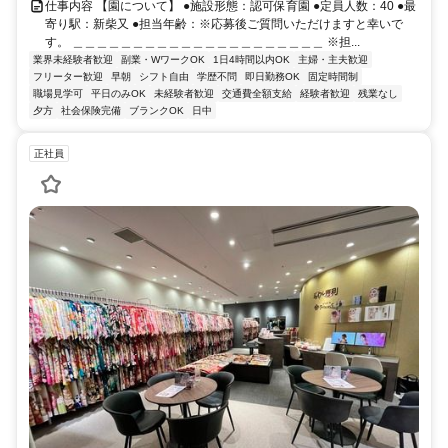
仕事内容 【園について】 ●施設形態：認可保育園 ●定員人数：40 ●最
寄り駅：新柴又 ●担当年齢：※応募後ご質問いただけますと幸いで
す。 ＿＿＿＿＿＿＿＿＿＿＿＿＿＿＿＿＿＿＿＿＿ ※担...
業界未経験者歓迎
副業・WワークOK
1日4時間以内OK
主婦・主夫歓迎
フリーター歓迎
早朝
シフト自由
学歴不問
即日勤務OK
固定時間制
職場見学可
平日のみOK
未経験者歓迎
交通費全額支給
経験者歓迎
残業なし
夕方
社会保険完備
ブランクOK
日中
正社員