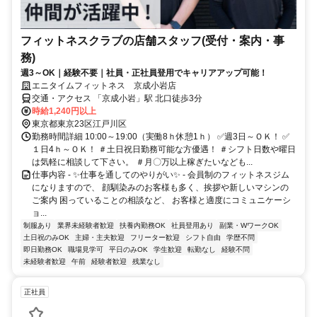
フィットネスクラブの店舗スタッフ(受付・案内・事
務)
週3～OK｜経験不要｜社員・正社員登用でキャリアアップ可能！
エニタイムフィットネス 京成小岩店
交通・アクセス 「京成小岩」駅 北口徒歩3分
時給1,240円以上
東京都東京23区江戸川区
勤務時間詳細 10:00～19:00（実働8ｈ休憩1ｈ） ✅週3日～ＯＫ！ ✅
１日4ｈ～ＯＫ！ ＃土日祝日勤務可能な方優遇！ ＃シフト日数や曜日
は気軽に相談して下さい。 ＃月〇万以上稼ぎたいなども...
仕事内容 - ✨仕事を通してのやりがい✨ - 会員制のフィットネスジム
になりますので、 顔馴染みのお客様も多く、挨拶や新しいマシンの
ご案内 困っていることの相談など、 お客様と適度にコミュニケーシ
ョ...
制服あり
業界未経験者歓迎
扶養内勤務OK
社員登用あり
副業・WワークOK
土日祝のみOK
主婦・主夫歓迎
フリーター歓迎
シフト自由
学歴不問
即日勤務OK
職場見学可
平日のみOK
学生歓迎
転勤なし
経験不問
未経験者歓迎
午前
経験者歓迎
残業なし
正社員