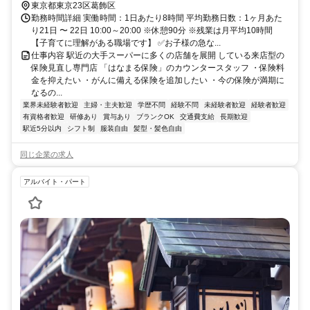
東京都東京23区葛飾区
勤務時間詳細 実働時間：1日あたり8時間 平均勤務日数：1ヶ月あた
り21日 〜 22日 10:00～20:00 ※休憩90分 ※残業は月平均10時間
【子育てに理解がある職場です】 ✅お子様の急な...
仕事内容 駅近の大手スーパーに多くの店舗を展開 している来店型の
保険見直し専門店 「はなまる保険」のカウンタースタッフ ・保険料
金を抑えたい ・がんに備える保険を追加したい ・今の保険が満期に
なるの...
業界未経験者歓迎
主婦・主夫歓迎
学歴不問
経験不問
未経験者歓迎
経験者歓迎
有資格者歓迎
研修あり
賞与あり
ブランクOK
交通費支給
長期歓迎
駅近5分以内
シフト制
服装自由
髪型・髪色自由
同じ企業の求人
アルバイト・パート