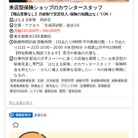
来店型保険ショップのカウンタースタッフ
【飛込営業なし】月給制で安定収入♪保険の知識はなくてOK！
はなまる保険 高砂店
交通・アクセス 「京成高砂駅」徒歩1分
月給235,000円～350,000円
東京都東京23区葛飾区
勤務時間詳細 実働時間：1日あたり8時間 平均勤務日数：1ヶ月あた
り21日 〜 22日 10:00～20:00 ※休憩90分 ※残業は月平均10時間
【時短勤務も相談できます】 育児や家族の介護な...
仕事内容 駅近の大手スーパーに多くの店舗を展開 している来店型の
保険見直し専門店 「はなまる保険」のカウンタースタッフ ・保険料
金を抑えたい ・がんに備える保険を追加したい ・今の保険が満期に
なるの...
業界未経験者歓迎
主婦・主夫歓迎
学歴不問
経験不問
未経験者歓迎
経験者歓迎
有資格者歓迎
研修あり
賞与あり
ブランクOK
交通費支給
長期歓迎
駅近5分以内
シフト制
服装自由
髪型・髪色自由
同じ企業の求人
派遣社員