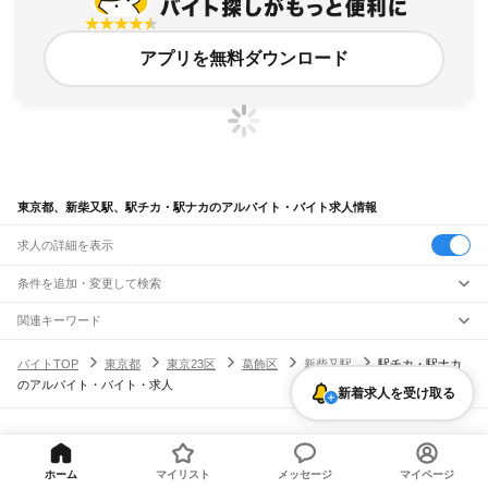
アプリを無料ダウンロード
東京都、新柴又駅、駅チカ・駅ナカのアルバイト・バイト求人情報
求人の詳細を表示
条件を追加・変更して検索
市区町村を追加・変更
関連キーワード
完全在宅ワーク 全国
シール貼り 在宅
現在地周辺
ガチャガチャ
犬カフェ
東京都
駅を追加・変更
バイトTOP
東京都
東京23区
葛飾区
新柴又駅
駅チカ・駅ナカ
東京都
すべて
のアルバイト・バイト・求人
東京23区
すべて
新着求人を受け取る
職種を追加・変更
JR東海道本線(東京～熱海)
千代田区
中央区
港区
新宿区
文京区
台東区
墨田区
江東区
品川区
目黒区
大田区
東京駅
新橋駅
品川駅
飲食・フードサービス
世田谷区
渋谷区
中野区
杉並区
豊島区
北区
荒川区
板橋区
練馬区
足立区
葛飾区
特徴を追加・変更
飲食・フードサービス
江戸川区
すべて
ヘルプ・お問い合わせ
サイトマップ
利用規約・プライバシーポリシー
JR山手線
ホールスタッフ
キッチンスタッフ
皿洗い・洗い場
精肉・鮮魚加工
給食調理
人気
[企業]求人広告の掲載相談
大崎駅
五反田駅
目黒駅
恵比寿駅
渋谷駅
原宿駅
代々木駅
新宿駅
新大久保駅
八王子市
立川市
武蔵野市
三鷹市
青梅市
府中市
昭島市
調布市
町田市
小金井市
雇用形態を追加・変更
ホーム
マイリスト
メッセージ
マイページ
パン屋（ベーカリー）
フードカウンター販売員
バー（BAR）・バーテンダー
日払いOK
高校生歓迎
学生歓迎
深夜の仕事
髪型・髪色自由
ひげOK
ネイルOK
高田馬場駅
目白駅
池袋駅
大塚駅
巣鴨駅
駒込駅
田端駅
西日暮里駅
日暮里駅
鶯谷駅
小平市
日野市
東村山市
国分寺市
国立市
福生市
狛江市
東大和市
清瀬市