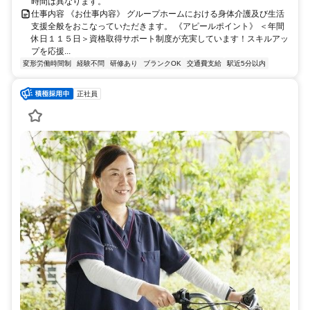
時間は異なります。
仕事内容 《お仕事内容》 グループホームにおける身体介護及び生活
支援全般をおこなっていただきます。 《アピールポイント》 ＜年間
休日１１５日＞資格取得サポート制度が充実しています！スキルアッ
プを応援...
変形労働時間制
経験不問
研修あり
ブランクOK
交通費支給
駅近5分以内
正社員