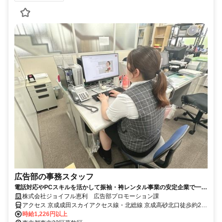
広告部の事務スタッフ
電話対応やPCスキルを活かして振袖・袴レンタル事業の安定企業で一緒
に働きませんか？
株式会社ジョイフル恵利 広告部プロモーション課
アクセス 京成成田スカイアクセス線・北総線 京成高砂北口徒歩約2
分、京成本線 京成高砂北口徒歩約2分、京成金町線 京成高砂北口徒歩
時給1,226円以上