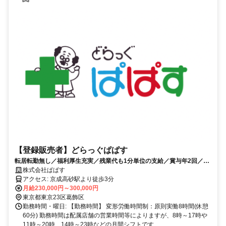
【登録販売者】どらっぐぱぱす
転居転勤無し／福利厚生充実／残業代も1分単位の支給／賞与年2回／
20-40代活躍中
株式会社ぱぱす
アクセス: 京成高砂駅より徒歩3分
月給230,000円～300,000円
東京都東京23区葛飾区
勤務時間・曜日: 【勤務時間】 変形労働時間制：原則実働8時間(休憩
60分) 勤務時間は配属店舗の営業時間等によりますが、8時～17時や
11時～20時、14時～23時などの月間シフトです