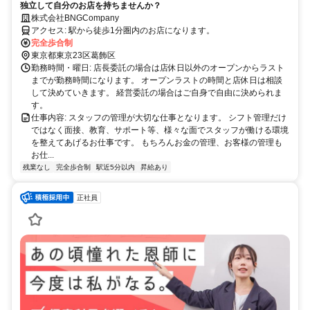
独立して自分のお店を持ちませんか？
株式会社BNGCompany
アクセス: 駅から徒歩1分圏内のお店になります。
完全歩合制
東京都東京23区葛飾区
勤務時間・曜日: 店長委託の場合は店休日以外のオープンからラスト
までが勤務時間になります。 オープンラストの時間と店休日は相談
して決めていきます。 経営委託の場合はご自身で自由に決められま
す。
仕事内容: スタッフの管理が大切な仕事となります。 シフト管理だけ
ではなく面接、教育、サポート等、様々な面でスタッフが働ける環境
を整えてあげるお仕事です。 もちろんお金の管理、お客様の管理も
お仕...
残業なし
完全歩合制
駅近5分以内
昇給あり
正社員