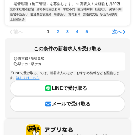
場管理職（施工管理）を募集します。 ✨ 高収入！未経験も月30万...
業界未経験者歓迎
資格取得支援あり
学歴不問
固定時間制
転勤なし
経験不問
住宅手当あり
交通費全額支給
研修あり
賞与あり
交通費支給
駅近5分以内
土日祝休み
前へ
次へ
1
2
3
4
5
この条件の新着求人を受け取る
東京都 / 新柴又駅
駅チカ・駅ナカ
「LINEで受け取る」では、新着求人のほか、おすすめ情報なども配信しま
す。
詳しくはこちら
LINEで受け取る
メールで受け取る