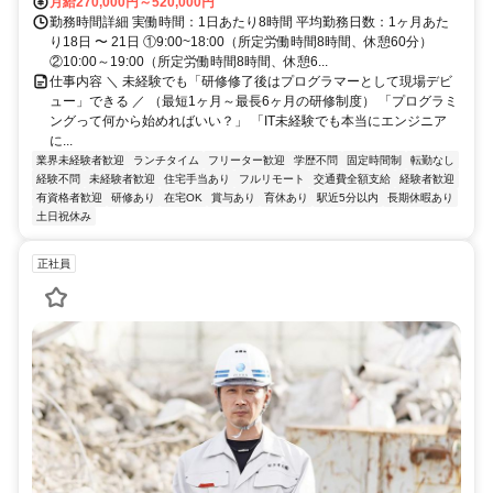
月給270,000円～520,000円
勤務時間詳細 実働時間：1日あたり8時間 平均勤務日数：1ヶ月あた
り18日 〜 21日 ①9:00~18:00（所定労働時間8時間、休憩60分）
②10:00～19:00（所定労働時間8時間、休憩6...
仕事内容 ＼ 未経験でも「研修修了後はプログラマーとして現場デビ
ュー」できる ／ （最短1ヶ月～最長6ヶ月の研修制度） 「プログラミ
ングって何から始めればいい？」 「IT未経験でも本当にエンジニア
に...
業界未経験者歓迎
ランチタイム
フリーター歓迎
学歴不問
固定時間制
転勤なし
経験不問
未経験者歓迎
住宅手当あり
フルリモート
交通費全額支給
経験者歓迎
有資格者歓迎
研修あり
在宅OK
賞与あり
育休あり
駅近5分以内
長期休暇あり
土日祝休み
正社員