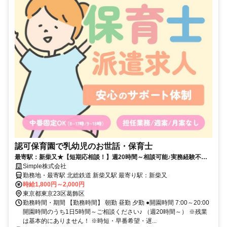
認可保育園で乳幼児のお世話・保育士
最寄駅：新柴又★【短期応相談！】週20時間～相談可能♪実務経験不問♪
高収入の保育士さん♪
Simple株式会社
勤務地・最寄駅 北総鉄道 新柴又駅 最寄り駅：新柴又
時給1,800円～2,000円
東京都東京23区葛飾区
勤務時間・期間 【勤務時間】 朝勤 昼勤 夕勤 ●開園時間 7:00～20:00
開園時間のうち1日5時間～ご相談ください♪ （週20時間～） ※残業
は基本的にありません！ ※時短・早番希望・遅...