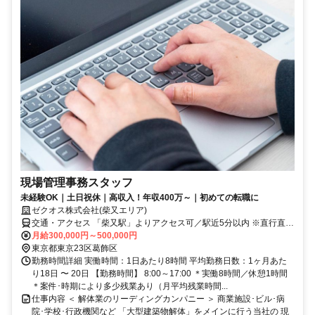
現場管理事務スタッフ
未経験OK｜土日祝休｜高収入！年収400万～｜初めての転職に
ゼクオス株式会社(柴又エリア)
交通・アクセス 「柴又駅」よりアクセス可／駅近5分以内 ※直行直帰
OK
月給300,000円～500,000円
東京都東京23区葛飾区
勤務時間詳細 実働時間：1日あたり8時間 平均勤務日数：1ヶ月あた
り18日 〜 20日 【勤務時間】 8:00～17:00 ＊実働8時間／休憩1時間
＊案件･時期により多少残業あり（月平均残業時間...
仕事内容 ＜ 解体業のリーディングカンパニー ＞ 商業施設･ビル･病
院･学校･行政機関など 「大型建築物解体」をメインに行う当社の 現