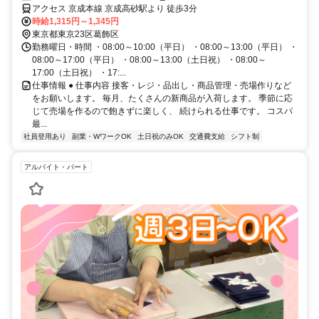
アクセス 京成本線 京成高砂駅より 徒歩3分
時給1,315円～1,345円
東京都東京23区葛飾区
勤務曜日・時間 ・08:00～10:00（平日） ・08:00～13:00（平日） ・
08:00～17:00（平日） ・08:00～13:00（土日祝） ・08:00～
17:00（土日祝） ・17:...
仕事情報 ● 仕事内容 接客・レジ・品出し・商品管理・売場作りなど
をお願いします。 毎月、たくさんの新商品が入荷します。 季節に応
じて売場を作るので飽きずに楽しく、 続けられる仕事です。 コスパ
最...
社員登用あり
副業・WワークOK
土日祝のみOK
交通費支給
シフト制
アルバイト・パート