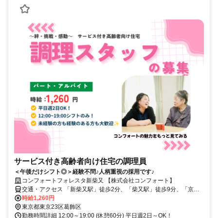
サービス付き高齢者向け住宅の調理員
＜午後だけシフト◎＞経験不問♪人柄重視の採用です♪
コンフォートフォレスタ新柴又 【株式会社コンフォート】
交通・アクセス 「新柴又駅」徒歩2分、「柴又駅」徒歩9分、「京成
高砂駅」「京成小岩駅」徒歩16分
時給1,260円
東京都東京23区葛飾区
勤務時間詳細 12:00～19:00 (休憩60分) 平日週2日～OK！