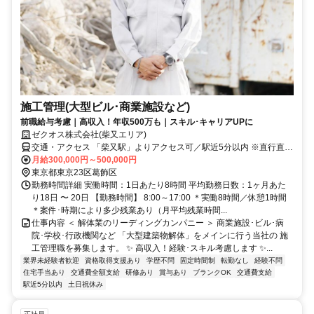
施工管理(大型ビル･商業施設など)
前職給与考慮｜高収入！年収500万も｜スキル･キャリアUPに
ゼクオス株式会社(柴又エリア)
交通・アクセス 「柴又駅」よりアクセス可／駅近5分以内 ※直行直帰
OK
月給300,000円～500,000円
東京都東京23区葛飾区
勤務時間詳細 実働時間：1日あたり8時間 平均勤務日数：1ヶ月あた
り18日 〜 20日 【勤務時間】 8:00～17:00 ＊実働8時間／休憩1時間
＊案件･時期により多少残業あり（月平均残業時間...
仕事内容 ＜ 解体業のリーディングカンパニー ＞ 商業施設･ビル･病
院･学校･行政機関など 「大型建築物解体」をメインに行う当社の 施
工管理職を募集します。 ✨ 高収入！経験･スキル考慮します ✨...
業界未経験者歓迎
資格取得支援あり
学歴不問
固定時間制
転勤なし
経験不問
住宅手当あり
交通費全額支給
研修あり
賞与あり
ブランクOK
交通費支給
駅近5分以内
土日祝休み