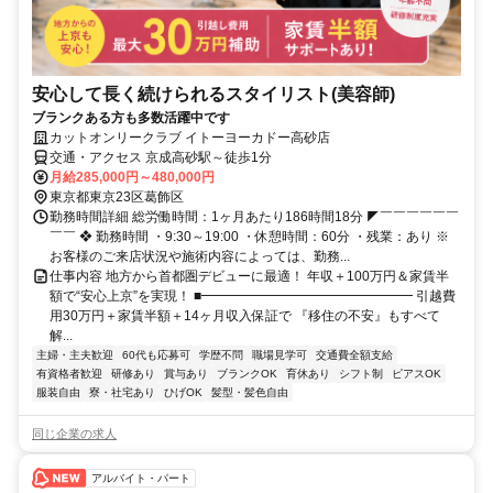
安心して長く続けられるスタイリスト(美容師)
ブランクある方も多数活躍中です
カットオンリークラブ イトーヨーカドー高砂店
交通・アクセス 京成高砂駅～徒歩1分
月給285,000円～480,000円
東京都東京23区葛飾区
勤務時間詳細 総労働時間：1ヶ月あたり186時間18分 ◤￣￣￣￣￣￣
￣￣ ❖ 勤務時間 ・9:30～19:00 ・休憩時間：60分 ・残業：あり ※
お客様のご来店状況や施術内容によっては、勤務...
仕事内容 地方から首都圏デビューに最適！ 年収＋100万円＆家賃半
額で“安心上京”を実現！ ■━━━━━━━━━━━━━━━━ 引越費
用30万円＋家賃半額＋14ヶ月収入保証で 『移住の不安』もすべて
解...
主婦・主夫歓迎
60代も応募可
学歴不問
職場見学可
交通費全額支給
有資格者歓迎
研修あり
賞与あり
ブランクOK
育休あり
シフト制
ピアスOK
服装自由
寮・社宅あり
ひげOK
髪型・髪色自由
同じ企業の求人
アルバイト・パート