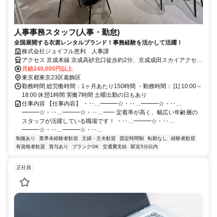
人事事務スタッフ(人事・勤怠)
全国展開する衣裳レンタルブランド！事務経験を活かして活躍！
株式会社ジョイフル恵利 人事課
アクセス 京成本線 京成高砂北口徒歩約2分、京成成田スカイアクセス
線・北総線 京成高砂北口徒歩約2分、京成金町線 京成高砂北口徒歩約
月給240,000円以上
2分 京成本線・京成金町線・京成成田スカイアクセス線・北総鉄道北
東京都東京23区葛飾区
総線「京成高砂駅」から徒歩2分
勤務時間 総労働時間：1ヶ月あたり150時間 ・勤務時間： [1] 10:00～
18:00 休憩1時間 実働7時間 土曜出勤の日もあり
仕事内容 【仕事内容】 ・‥…━━━☆・‥…━━━☆・‥…
━━━☆・‥…━━━☆・‥…━━ 定着率が高く、幅広い年齢層の
スタッフが活躍している職場です！ ・‥…━━━☆・‥…
━━━☆・‥…━━━☆・‥...
制服あり
業界未経験者歓迎
主婦・主夫歓迎
固定時間制
転勤なし
経験者歓迎
有資格者歓迎
賞与あり
ブランクOK
交通費支給
駅近5分以内
正社員