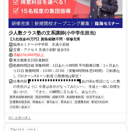
少人数クラス塾の文系講師(小中学生担当)
【入社祝金40万円】資格/経験不問・研修充実
臨海セミナー小中学部 京成小岩校
交通・アクセス 京成小岩駅 徒歩3分
月給278,000円以上
東京都東京23区葛飾区
勤務時間詳細 実働時間：1日あたり8時間 平均勤務日数：1ヶ月あた
り21日 勤務時間：13:00～22:00 （実働8時間/休憩1時間） ◎転勤な
し ◎Uターン/Iターン歓迎 ◎勤務地は駅近！
仕事内容 ▛▝▝▝▝▝▝▝▝▝▝▝▝▝▝▝▝▝▝▜ あの頃お世話になった塾
の先生のように 今度は自分がなってみたい―。 生徒と一緒に目標を
追いかけ、 「できた」の瞬間に立ち会う。 あなたの...
業界未経験者歓迎
固定時間制
経験不問
未経験者歓迎
住宅手当あり
交通費全額支給
研修あり
賞与あり
育休あり
交通費支給
駅近5分以内
入社祝い金あり
同じ企業の求人
アルバイト・パート