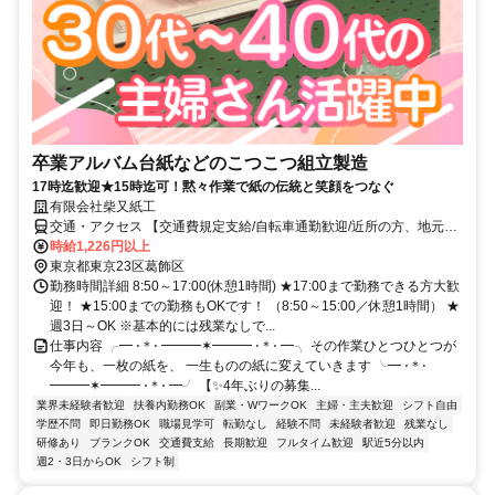
卒業アルバム台紙などのこつこつ組立製造
17時迄歓迎★15時迄可！黙々作業で紙の伝統と笑顔をつなぐ
有限会社柴又紙工
交通・アクセス 【交通費規定支給/自転車通勤歓迎/近所の方、地元の
方など大歓迎】「柴又駅」徒歩2分、「新柴又駅」徒歩9分、「京成高
時給1,226円以上
砂駅」徒歩15分★他にも…京成金町駅、金町駅など徒歩圏 内に駅多
東京都東京23区葛飾区
数
勤務時間詳細 8:50～17:00(休憩1時間) ★17:00まで勤務できる方大歓
迎！ ★15:00までの勤務もOKです！ （8:50～15:00／休憩1時間） ★
週3日～OK ※基本的には残業なしで...
仕事内容 ╭━ ⋅＊⋅ ━━━✶━━━ ⋅＊⋅ ━╮ その作業ひとつひとつが
今年も、一枚の紙を、 一生ものの紙に変えていきます ╰━ ⋅＊⋅
━━━✶━━━ ⋅＊⋅ ━╯ 【✨4年ぶりの募集...
業界未経験者歓迎
扶養内勤務OK
副業・WワークOK
主婦・主夫歓迎
シフト自由
学歴不問
即日勤務OK
職場見学可
転勤なし
経験不問
未経験者歓迎
残業なし
研修あり
ブランクOK
交通費支給
長期歓迎
フルタイム歓迎
駅近5分以内
週2・3日からOK
シフト制