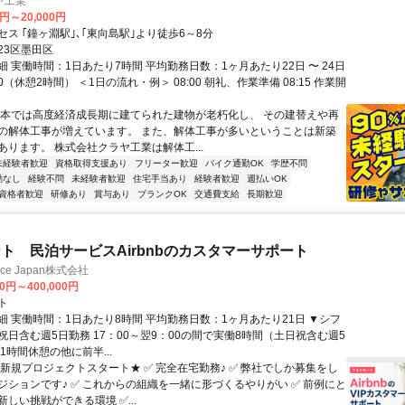
ヤ工業
0円～20,000円
ス ｢鐘ヶ淵駅｣､｢東向島駅｣より徒歩6～8分
23区墨田区
 実働時間：1日あたり7時間 平均勤務日数：1ヶ月あたり22日 〜 24日
:00（休憩2時間） ＜1日の流れ・例＞ 08:00 朝礼、作業準備 08:15 作業開
日本では高度経済成長期に建てられた建物が老朽化し、 その建替えや再
の解体工事が増えています。 また、解体工事が多いということは新築
あります。 株式会社クラヤ工業は解体工...
未経験者歓迎
資格取得支援あり
フリーター歓迎
バイク通勤OK
学歴不問
勤なし
経験不問
未経験者歓迎
住宅手当あり
経験者歓迎
週払いOK
資格者歓迎
研修あり
賞与あり
ブランクOK
交通費支給
長期歓迎
ト 民泊サービスAirbnbのカスタマーサポート
ance Japan株式会社
00円～400,000円
ト
細 実働時間：1日あたり8時間 平均勤務日数：1ヶ月あたり21日 ▼シフ
祝日含む週5日勤務 17：00～翌9：00の間で実働8時間（土日祝含む週5
1時間休憩の他に前半...
★新規プロジェクトスタート★ ✅ 完全在宅勤務♪ ✅ 弊社でしか募集をし
ジションです♪ ✅ これからの組織を一緒に形づくるやりがい ✅ 前例にと
しい挑戦ができる環境 ✅...