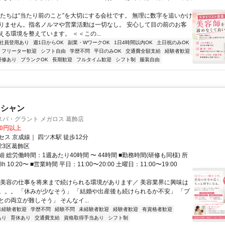
私たちは“当たり前のこと”を大切にする会社です。 無理に数字を追いかけ
りません。指名ノルマや営業活動は一切なし。 安心して目の前のお客
える環境を整えています。 ＜＜この...
社員登用あり
週1日からOK
副業・WワークOK
1日4時間以内OK
土日祝のみOK
フリーター歓迎
シフト自由
学歴不問
平日のみOK
交通費全額支給
経験者歓迎
研修あり
ブランクOK
長期歓迎
フルタイム歓迎
シフト制
服装自由
ィシャン
パ・グラント メガロス 葛飾店
00円以上
ス 京成線｜ 四ツ木駅 徒歩12分
23区葛飾区
 総労働時間：1週あたり40時間 〜 44時間 ■勤務時間(研修も同様) 所
 10:20〜 ■営業時間 平日：11:00〜20:00 土曜日：11:00〜19:00
＼美容の仕事を将来まで続けられる環境があります／ 美容業界に興味は
。。。 「休みが少なそう」 「結婚や出産後も続けられるか不安」 「プ
の両立が難しそう」 そんなイ...
未経験者歓迎
学歴不問
経験不問
未経験者歓迎
経験者歓迎
有資格者歓迎
あり
育休あり
交通費支給
資格取得手当あり
シフト制