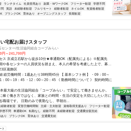
迎
ランチタイム
社員登用あり
副業・WワークOK
フリーター歓迎
学歴不問
不問
英語
未経験者歓迎
フルリモート
経験者歓迎
ネイルOK
有資格者歓迎
K
ブランクOK
育休あり
オープニングスタッフ
長期歓迎
らい宅配お届けスタッフ
石センター/生活協同組合コープみらい
00円～241,700円
セス 京成立石駅から徒歩10分★車通勤OK（配属先による）※配属先
期や各センターの人員状況を踏まえ、本人の希望を考慮した上で、募集
通勤可能な範囲のセンターから決定します。
23区葛飾区
 総労働時間：1週あたり38時間45分 【 基本シフト例 】 ・09：00～
11：00～19：45 ・12：00～20：45 《 勤務時間について 》 契約時間に
日本最大級の生活協同組合「コープみらい」で安定して働きませんか。
に稼ぐ働き方ではなく、家族との時間・生活の安定を大切にしたい方に
る職場です。 日勤のみで夜勤なし、早朝出...
未経験者歓迎
変形労働時間制
主婦・主夫歓迎
資格取得支援あり
フリーター歓迎
学歴不問
車通勤OK
転勤なし
経験不問
未経験者歓迎
交通費全額支給
修あり
ブランクOK
育休あり
交通費支給
ート