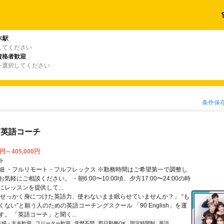
木駅
してください
資格者歓迎
を選択してください
条件保
な英語コーチ
0円～405,000円
ト
細 ・フルリモート・フルフレックス ※勤務時間はご希望第一で調整し
気軽にご相談ください。 ・朝6:00〜10:00頃、夕方17:00〜24:00の時
レッスンを提供して...
「せっかく身につけた英語力、使わないまま眠らせていませんか？」 “も
ない”と願う人のための英語コーチングスクール 「90 English」を運
。 「英語コーチ」と聞く...
主婦・主夫歓迎
フリーター歓迎
学歴不問
即日勤務OK
固定時間制
英語