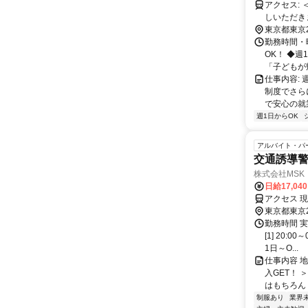
アクセス: ＜事業所・面接地＞ 月1回程度の情報共有や研修のため、事業所にお越
しいただきま
より徒歩3
東京都東京
勤務時間・曜
OK！ ◆
「子どもが帰
仕事内容: 
制度でさら
で安心の就業を
週1日からOK
アルバイト・パ
交通誘導警
株式会社MSK
日給17,04
アクセス 
東京都東京
勤務時間 
[1] 20:
1日～O...
仕事内容 
入GET！
はもちろん 
制服あり
業界