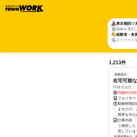
東京都
四ツ
職種を選択
経験者・有
キーワード
1,213件
業務委託
在宅可能
90株式会社
月給60,00
フルリモー
勤務時間詳
ますので、お
間帯を中心に
仕事内容 
う挫折したく
営しています
社員登用あり