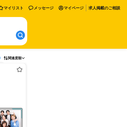
マイリスト
メッセージ
マイページ
求人掲載のご相談
存
関連度順