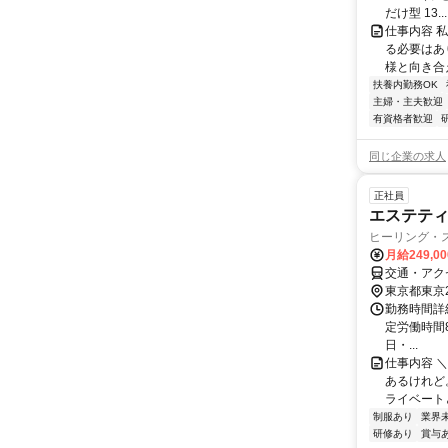
だけ型 13...
仕事内容 
る必要はあ
様と向き合
扶養内勤務OK
主婦・主夫歓迎
有資格者歓迎
同じ企業の求人
正社員
エステテ
ヒーリング・ス
月給249,0
交通・アクセ
東京都東京
勤務時間詳細
定労働時間8h
日・...
仕事内容 
あるけれど
ライベートと
制服あり
業界
研修あり
賞与