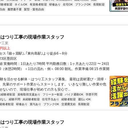
経験者歓迎
ネイルOK
有資格者歓迎
研修あり
在宅OK
ブランクOK
長期歓迎
自由
履歴書不要
髪型・髪色自由
・はつり工事の現場作業スタッフ
ヤ工業
0円以上
ス ｢鐘ヶ淵駅｣､｢東向島駅｣より徒歩6～8分
23区墨田区
 実働時間：1日あたり7時間 平均勤務日数：1ヶ月あたり22日 〜 24日
:00（休憩2時間） ＜1日の流れ・例＞ 08:00 朝礼、作業準備 08:15 作業開
経験を活かせる解体・はつり工スタッフ募集。 最初は資材運び・清掃・
、先輩のサポート作業からスタートします。 いきなり難しい作業や危
せないので、現場仕事が初めての方も安心で...
未経験者歓迎
資格取得支援あり
フリーター歓迎
バイク通勤OK
学歴不問
勤なし
経験不問
未経験者歓迎
住宅手当あり
経験者歓迎
週払いOK
資格者歓迎
研修あり
賞与あり
ブランクOK
交通費支給
長期歓迎
・はつり工事の現場作業スタッフ