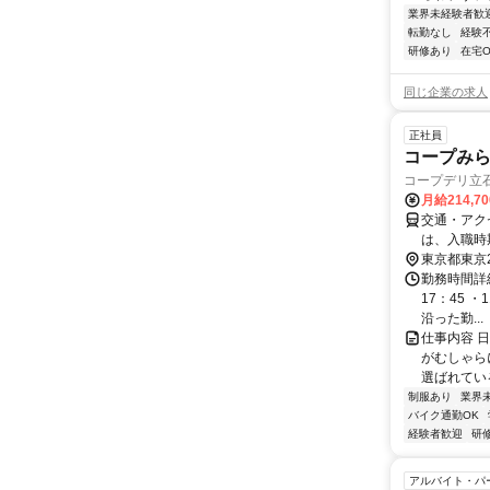
業界未経験者歓
転勤なし
経験
研修あり
在宅O
同じ企業の求人
正社員
コープみ
コープデリ立
月給214,7
交通・アク
は、入職時
場所を含む
東京都東京
勤務時間詳細
17：45 ・
沿った勤...
仕事内容 
がむしゃら
選ばれてい
制服あり
業界
バイク通勤OK
経験者歓迎
研
アルバイト・パ