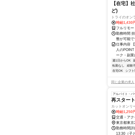
【在宅】社
ど)
トライのオン
時給1,430
フルリモー
勤務時間 
整が可能で
仕事内容 
人のPOIN
ーク・副業に
週1日からOK
転勤なし
経験
在宅OK
シフト
同じ企業の求人
アルバイト・パ
再スタート
カットオンリ
時給1,250
交通・アク
東京都東京
勤務時間詳細 
13:30（