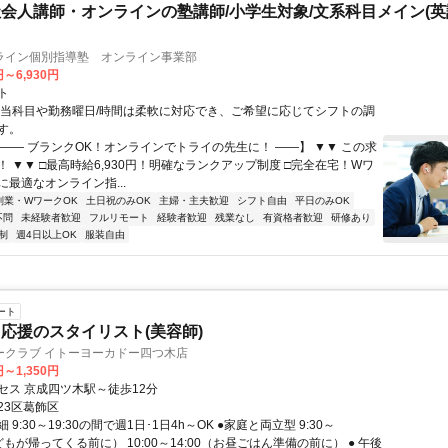
会人講師・オンラインの塾講師/小学生対象/文系科目メイン(
ライン個別指導塾 オンライン事業部
円～6,930円
ト
担当科目や勤務曜日/時間は柔軟に対応でき、ご希望に応じてシフトの調
す。
【―― ブランクOK！オンラインでトライの先生に！ ――】 ▼▼ この求
T！ ▼▼ □最高時給6,930円！明確なランクアップ制度 □完全在宅！Wワ
最適なオンライン指...
副業・WワークOK
土日祝のみOK
主婦・主夫歓迎
シフト自由
平日のみOK
不問
未経験者歓迎
フルリモート
経験者歓迎
残業なし
有資格者歓迎
研修あり
制
週4日以上OK
服装自由
ート
応援のスタイリスト(美容師)
ークラブ イトーヨーカドー四つ木店
円～1,350円
セス 京成四ツ木駅～徒歩12分
23区葛飾区
9:30～19:30の間で週1日･1日4h～OK ●家庭と両立型 9:30～
子どもが帰ってくる前に） 10:00～14:00（お昼ごはん準備の前に） ● 午後