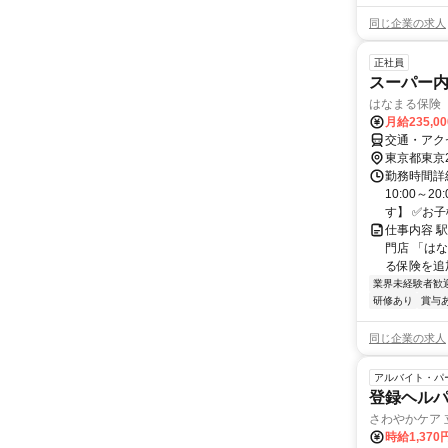
同じ企業の求人
正社員
スーパー
はなまる保険
月給235,0
交通・アク
東京都東京
勤務時間詳細
10:00～
す】 ✅お子
仕事内容 
門店 「は
る保険を追
業界未経験者歓
研修あり
賞与
同じ企業の求人
アルバイト・パ
登録ヘル
さわやかケア 
時給1,370