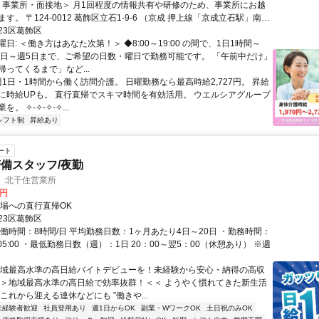
す。 〒124-0012 葛飾区立石1-9-6 （京成 押上線「京成立石駅」南口
分）
23区葛飾区
日: ＜働き方はあなた次第！＞ ◆8:00～19:00 の間で、1日1時間～
週1日～週5日まで、ご希望の日数・曜日で勤務可能です。 「午前中だけ」
ってくるまで」など...
週1日・1時間から働く訪問介護。 日曜勤務なら最高時給2,727円。 昇給
に時給UPも。 直行直帰でスキマ時間を有効活用。 ウエルシアグループ
。 ✧-✧-✧-✧...
シフト制
昇給あり
ート
備スタッフ/夜勤
 北千住営業所
0円
現場への直行直帰OK
23区葛飾区
実働時間：8時間/日 平均勤務日数：1ヶ月あたり4日～20日 ・勤務時間：
00～05:00 ・最低勤務日数（週）：1日 20：00～翌5：00（休憩あり） ※週
地域最高水準の高日給バイトデビューを！未経験から安心・納得の高収
 ＞＞地域最高水準の高日給で効率抜群！＜＜ ようやく慣れてきた新生活
これから迎える連休などにも ”働きや...
未経験者歓迎
社員登用あり
週1日からOK
副業・WワークOK
土日祝のみOK