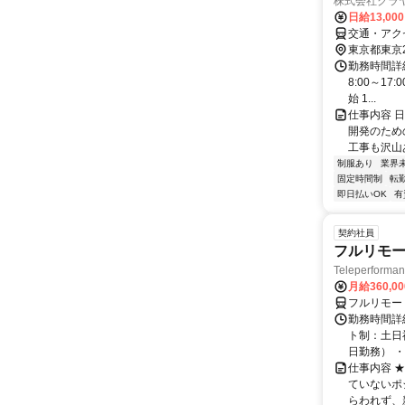
株式会社クラ
日給13,00
交通・アクセ
東京都東京
勤務時間詳細
8:00～17
始 1...
仕事内容 
開発のため
工事も沢山
制服あり
業界
固定時間制
転
即日払いOK
有
契約社員
フルリモー
Teleperform
月給360,0
フルリモー
勤務時間詳
ト制：土日
日勤務） ・
仕事内容 
ていないポ
らわれず、新