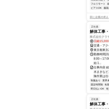
フルリモート
ピアスOK
服装
同じ企業の求人
正社員
解体工事
株式会社クラ
日給15,00
交通・アクセ
東京都東京
勤務時間詳細
8:00～17
始 1...
仕事内容 
水まきなど
険作業は任
制服あり
業界
固定時間制
転
即日払いOK
有
正社員
解体工事