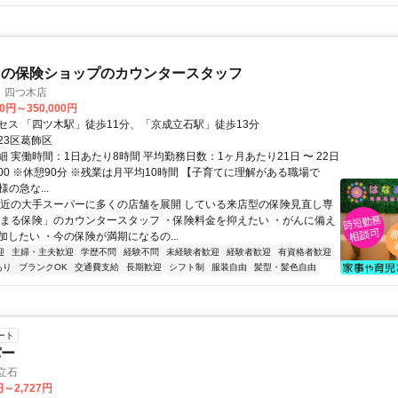
内の保険ショップのカウンタースタッフ
 四つ木店
00円～350,000円
セス 「四ツ木駅」徒歩11分、「京成立石駅」徒歩13分
23区葛飾区
 実働時間：1日あたり8時間 平均勤務日数：1ヶ月あたり21日 〜 22日
20:00 ※休憩90分 ※残業は月平均10時間 【子育てに理解がある職場で
様の急な...
駅近の大手スーパーに多くの店舗を展開 している来店型の保険見直し専
なまる保険」のカウンタースタッフ ・保険料金を抑えたい ・がんに備え
加したい ・今の保険が満期になるの...
迎
主婦・主夫歓迎
学歴不問
経験不問
未経験者歓迎
経験者歓迎
有資格者歓迎
あり
ブランクOK
交通費支給
長期歓迎
シフト制
服装自由
髪型・髪色自由
ート
パー
立石
円～2,727円