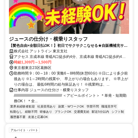
ジュースの仕分け・横乗りスタッフ
【髪色自由×全額日払OK！】初日でサクサクこなせる★自販機補充サポ
ート＜履歴書不要×WEB面談OK＞
株式会社 アットライン 東京支社
アクセス 京成本線 青砥A口徒歩約4分、京成本線 青砥A口徒歩約4
分、京成押上線 京成立石北口(東)徒歩約14分
時給1,309円～1,500円
東京都東京23区葛飾区
勤務時間 9：00～18：00 実働6～8時間(休憩60分) ※日により多少前
後あり ※1～2時間の残業や、 早上がりの場合もあります。 ※早上が
りの場合は、 最低6時間の給与保証あり！ ※残業時は、...
仕事内容 ジュースの仕分け・横乗りスタッフ
//////////////////////////////////////////////////// ＜アピールポイント＞ ＊単発・短期勤
務OK！ ＊全...
業界未経験者歓迎
社員登用あり
副業・WワークOK
学歴不問
職場見学可
転勤なし
経験不問
研修あり
ブランクOK
交通費支給
駅近5分以内
シフト制
履歴書不要
友達と応募OK
アルバイト・パート