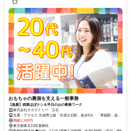
おもちゃの裏側を支える一般事務
【急募】残業ほぼナシ＆平日のみの事務ワーク
株式会社タカラトミー 立石
交通・アクセス 京成押上線「京成立石駅」徒歩6分、「青砥駅」徒歩
12分、「お花茶屋駅」徒歩17分
時給1,300円
東京都東京23区葛飾区
勤務時間詳細 ◆9:00～17:15 (実働7.25時間、休憩1時間) ✅平日・週5