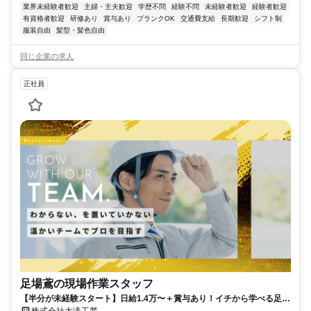
業界未経験者歓迎
主婦・主夫歓迎
学歴不問
経験不問
未経験者歓迎
経験者歓迎
有資格者歓迎
研修あり
賞与あり
ブランクOK
交通費支給
長期歓迎
シフト制
服装自由
髪型・髪色自由
同じ企業の求人
正社員
足場鳶の現場作業スタッフ
【半分が未経験スタート】日給1.4万〜＋賞与あり！イチから学べる足場