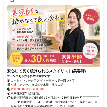
安心して長く続けられるスタイリスト(美容師)
ブランクある方も多数活躍中です
カットオンリークラブ イトーヨーカドー四つ木店
交通・アクセス 京成四ツ木駅～徒歩12分
月給285,000円～480,000円
東京都東京23区葛飾区
勤務時間詳細 総労働時間：1ヶ月あたり186時間18分 ◤￣￣￣￣￣￣
￣￣ ❖ 勤務時間 ・9:30～19:00 ・休憩時間：60分 ・残業：あり ※
お客様のご来店状況や施術内容によっては、勤務...