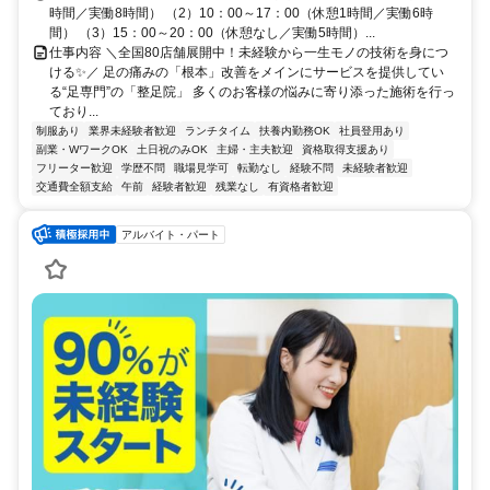
時間／実働8時間） （2）10：00～17：00（休憩1時間／実働6時
間） （3）15：00～20：00（休憩なし／実働5時間）...
仕事内容 ＼全国80店舗展開中！未経験から一生モノの技術を身につ
ける✨／ 足の痛みの「根本」改善をメインにサービスを提供してい
る“足専門”の「整足院」 多くのお客様の悩みに寄り添った施術を行っ
ており...
制服あり
業界未経験者歓迎
ランチタイム
扶養内勤務OK
社員登用あり
副業・WワークOK
土日祝のみOK
主婦・主夫歓迎
資格取得支援あり
フリーター歓迎
学歴不問
職場見学可
転勤なし
経験不問
未経験者歓迎
交通費全額支給
午前
経験者歓迎
残業なし
有資格者歓迎
アルバイト・パート