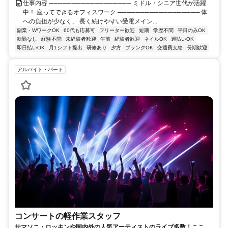
仕事内容 ────────────────── ミドル・シニア世代が活躍
中！ 座ってできるオフィスワーク ────────────────── 体
への負担が少なく、 長く続けやすい受電メイン...
副業・WワークOK
60代も応募可
フリーター歓迎
短期
学歴不問
平日のみOK
転勤なし
経験不問
未経験者歓迎
午前
経験者歓迎
ネイルOK
週払いOK
即日払いOK
月1シフト提出
研修あり
夕方
ブランクOK
交通費支給
長期歓迎
アルバイト・パート
コンサートの軽作業スタッフ
サマソニ・ロッキンや国内外の人気アーティストのライブ多数！ここで