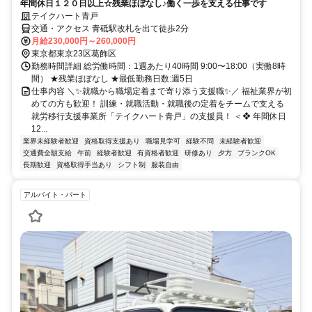
年間休日１２０日以上☆残業ほぼなし♪働く一歩を支える仕事です
テイクハート青戸
交通・アクセス 青砥駅改札を出て徒歩2分
月給230,000円～260,000円
東京都東京23区葛飾区
勤務時間詳細 総労働時間：1週あたり40時間 9:00〜18:00（実働8時
間） ★残業ほぼなし ★最低勤務日数:週5日
仕事内容 ＼✨就職から職場定着まで寄り添う支援職✨／ 福祉業界が初
めての方も歓迎！ 訓練・就職活動・就職後の定着をチームで支える
就労移行支援事業所「テイクハート青戸」の支援員！ ＜❖ 年間休日
12...
業界未経験者歓迎
資格取得支援あり
職場見学可
経験不問
未経験者歓迎
交通費全額支給
午前
経験者歓迎
有資格者歓迎
研修あり
夕方
ブランクOK
長期歓迎
資格取得手当あり
シフト制
服装自由
アルバイト・パート