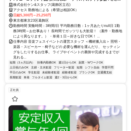
しか味わえない激レア体験が味わえます！短期・単発OK！
株式会社ケン&スタッフ(葛飾区立石)
アクセス 勤務地による（希望は相談OK）
日給5,300円～25,250円
東京都東京23区葛飾区
勤務時間 実働時間：3時間/日 平均勤務日数：1ヶ月あたりnull日 1勤
務3時間～お仕事あり！ 長時間でガッツリも大歓迎！ （案件・勤務地
により異なります。） ・単発１日～好きな日でOK！ ...
仕事内容 音楽フェスイベントの運営スタッフ ＜機材搬入出＞ 照明・
楽器・スピーカー・椅子などの 必要な機材を運んだり、 セッティン
グをしたりするお仕事。 ライブやイベントの裏側や完成するまでが
見れる...
短期（3ヵ月以内）
扶養内勤務OK
週1日からOK
副業・WワークOK
土日祝のみOK
主婦・主夫歓迎
フリーター歓迎
短期
シフト自由
学歴不問
平日のみOK
学生歓迎
未経験者歓迎
経験者歓迎
ブランクOK
交通費支給
長期歓迎
単発
フルタイム歓迎
週2・3日からOK
正社員