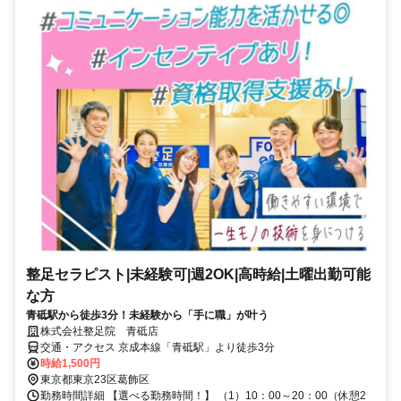
整足セラピスト|未経験可|週2OK|高時給|土曜出勤可能
な方
青砥駅から徒歩3分！未経験から「手に職」が叶う
株式会社整足院 青砥店
交通・アクセス 京成本線「青砥駅」より徒歩3分
時給1,500円
東京都東京23区葛飾区
勤務時間詳細 【選べる勤務時間！】 （1）10：00～20：00（休憩2