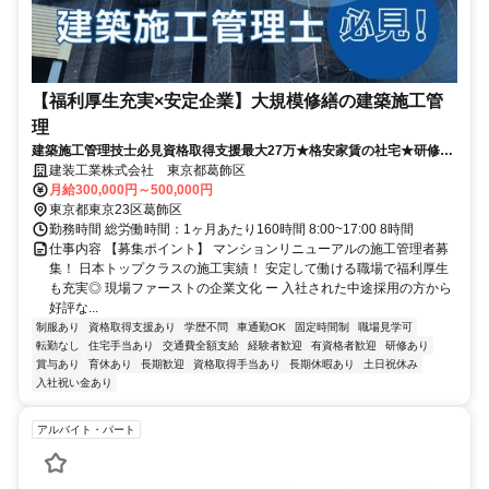
【福利厚生充実×安定企業】大規模修繕の建築施工管
理
建築施工管理技士必見資格取得支援最大27万★格安家賃の社宅★研修あ
り
建装工業株式会社 東京都葛飾区
月給300,000円～500,000円
東京都東京23区葛飾区
勤務時間 総労働時間：1ヶ月あたり160時間 8:00~17:00 8時間
仕事内容 【募集ポイント】 マンションリニューアルの施工管理者募
集！ 日本トップクラスの施工実績！ 安定して働ける職場で福利厚生
も充実◎ 現場ファーストの企業文化 ー 入社された中途採用の方から
好評な...
制服あり
資格取得支援あり
学歴不問
車通勤OK
固定時間制
職場見学可
転勤なし
住宅手当あり
交通費全額支給
経験者歓迎
有資格者歓迎
研修あり
賞与あり
育休あり
長期歓迎
資格取得手当あり
長期休暇あり
土日祝休み
入社祝い金あり
アルバイト・パート