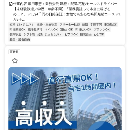
仕事内容 雇用形態：業務委託 職種：配送/宅配/セールスドライバー
【未経験歓迎／学歴・年齢不問】「業務委託って本当に稼げる
の…？」 ✅1万4千円の日給保証：女性でも安心な時間短縮コース ✅1
万8千...
短期（3ヵ月以内）
主婦・主夫歓迎
フリーター歓迎
短期
学歴不問
車通勤OK
即日勤務OK
職場見学可
ネイルOK
週払いOK
即日払いOK
ブランクOK
長期歓迎
シフト制
短期（1ヵ月以内）
ピアスOK
服装自由
ひげOK
髪型・髪色自由
正社員