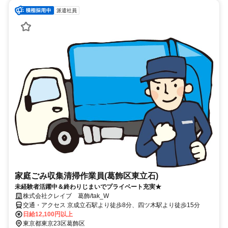
派遣社員
家庭ごみ収集清掃作業員(葛飾区東立石)
未経験者活躍中＆終わりじまいでプライベート充実★
株式会社クレイブ 葛飾/tak_W
交通・アクセス 京成立石駅より徒歩8分、四ツ木駅より徒歩15分
日給12,100円以上
東京都東京23区葛飾区