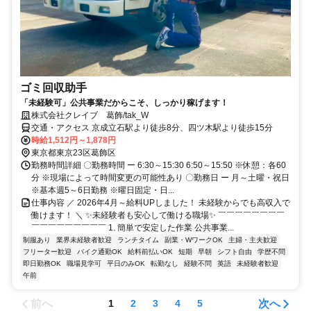
ゴミ回収助手
「未経験可」公共事業だからこそ、しっかり稼げます！
株式会社クレイブ 葛飾/tak_W
交通・アクセス 京成立石駅より徒歩8分、四ツ木駅より徒歩15分
時給1,512円～1,878円
東京都東京23区葛飾区
勤務時間詳細 〇勤務時間 ー 6:30～15:30 6:50～15:50 ※休憩：各60
分 ※現場によって時間変更の可能性あり 〇勤務日 ー 月～土曜・祝日
※基本週5～6日勤務 ※曜日固定・日...
仕事内容 ／ 2026年4月～給料UPしました！ 未経験からでも高収入で
働けます！ ＼ ✨未経験者も安心して働ける職場✨ ￣￣￣￣￣￣￣￣
￣￣￣￣￣￣￣￣￣ 1. 簡単で安定した作業 公共事業...
制服あり
業界未経験者歓迎
ランチタイム
副業・WワークOK
主婦・主夫歓迎
フリーター歓迎
バイク通勤OK
給料前払いOK
短期
早朝
シフト自由
学歴不問
即日勤務OK
職場見学可
平日のみOK
転勤なし
経験不問
英語
未経験者歓迎
午前
前へ
次へ
1
2
3
4
5