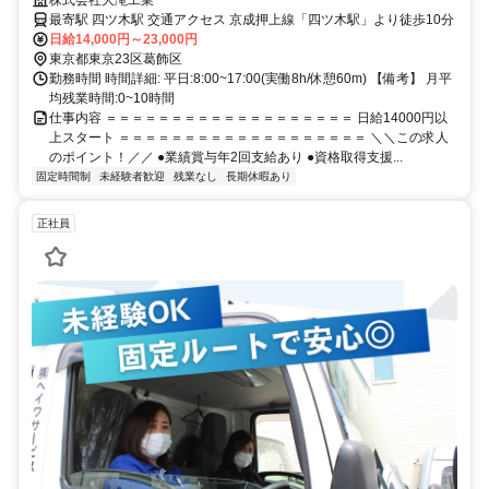
鳶業務
株式会社大滝工業
最寄駅 四ツ木駅 交通アクセス 京成押上線「四ツ木駅」より徒歩10分
日給14,000円～23,000円
東京都東京23区葛飾区
勤務時間 時間詳細: 平日:8:00~17:00(実働8h/休憩60m) 【備考】 月平
均残業時間:0~10時間
仕事内容 ＝＝＝＝＝＝＝＝＝＝＝＝＝＝＝＝＝＝＝ 日給14000円以
上スタート ＝＝＝＝＝＝＝＝＝＝＝＝＝＝＝＝＝＝＝ ＼＼この求人
のポイント！／／ ●業績賞与年2回支給あり ●資格取得支援...
固定時間制
未経験者歓迎
残業なし
長期休暇あり
正社員