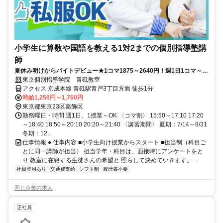
小学生に算数や国語を教える1対2までの個別指導塾講
師
夏休み明けからバイトデビュー★1コマ1875～2640円！週1日1コマ～私
服でok◎
東京個別指導学院 青砥教室
アクセス 京成本線 青砥駅青戸3丁目方面 徒歩1分
時給1,250円～1,760円
東京都東京23区葛飾区
勤務曜日・時間 週1日、1授業～OK 〈コマ割〉 15:50～17:10 17:20
～18:40 18:50～20:10 20:20～21:40 〈講習期間〉 夏期：7/14～8/31
冬期：12...
仕事情報 ● 仕事内容 ■小学生向け授業からスタート ■担当制（科目ご
とに同一講師が担当） 担当学年・科目は、面接時にアンケートをと
り 教室に在籍する生徒さんの希望と 照らして決めていきます。 ...
社員登用あり
交通費支給
シフト制
履歴書不要
同じ企業の求人
正社員