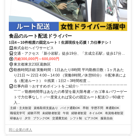
食品のルート配送ドライバー
1日4～10件程度の固定ルート！生涯現役を応援！力仕事ナシ！
株式会社ヘイワサービス
交通・アクセス 「新小岩駅」徒歩19分、「京成立石駅」徒歩17分★
江戸川区にも勤務地あり▶車・バイク通勤OK
月給300,000円～600,000円
東京都東京23区葛飾区
勤務時間詳細 実働時間：1日あたり8時間 平均勤務日数：1ヶ月あた
り21日 〜 22日 4:00～14:00 （実働8時間／休憩60分） ※配車表によ
る（配達ルート） ※残業：1日2～3時間程度 ...
仕事内容 ✨おすすめポイントをご紹介✨ ￣￣￣￣￣￣￣￣￣￣￣￣￣
￣￣ ✅勤務時間帯はあなたの希望を最大限考慮 ✅カゴ車＆パワーゲー
トで力仕事なし！ ✅一度覚えれば安心の固定ルート配送◎ ✅60歳で
入...
主婦・主夫歓迎
資格取得支援あり
バイク通勤OK
早朝
学歴不問
車通勤OK
職場見学可
経験不問
未経験者歓迎
午前
経験者歓迎
ネイルOK
有資格者歓迎
研修あり
夕方
ブランクOK
交通費支給
シフト制
ピアスOK
服装自由
同じ企業の求人