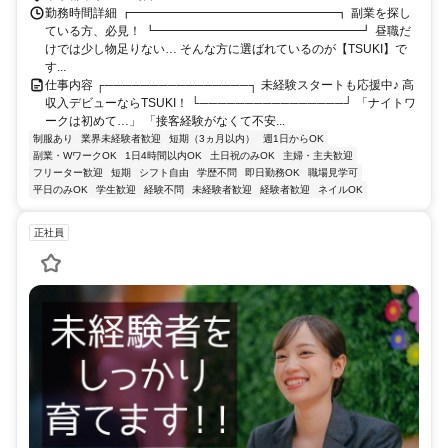
勤務時間詳細 ┏━━━━━━━━━━━━━━━━━┓ 副業を探し
ている方、必見！ ┗━━━━━━━━━━━━━━━━━┛ 昼職だ
けでは少し物足りない… そんな方に選ばれているのが【TSUKI】で
す...
仕事内容 ┌────────────────┐ 未経験スタートも応援中♪ 高
収入デビューならTSUKI！ └────────────────┘ 「ナイトワ
ークは初めて…」 「接客経験がなくて不安...
制服あり
業界未経験者歓迎
短期（3ヵ月以内）
週1日からOK
副業・WワークOK
1日4時間以内OK
土日祝のみOK
主婦・主夫歓迎
フリーター歓迎
短期
シフト自由
学歴不問
即日勤務OK
職場見学可
平日のみOK
学生歓迎
経験不問
未経験者歓迎
経験者歓迎
ネイルOK
正社員