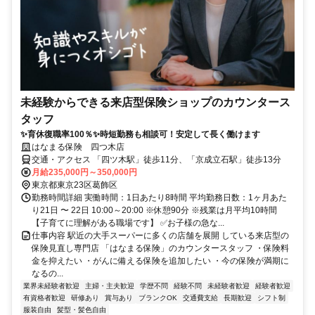
未経験からできる来店型保険ショップのカウンタース
タッフ
✨育休復職率100％✨時短勤務も相談可！安定して長く働けます
はなまる保険 四つ木店
交通・アクセス 「四ツ木駅」徒歩11分、「京成立石駅」徒歩13分
月給235,000円～350,000円
東京都東京23区葛飾区
勤務時間詳細 実働時間：1日あたり8時間 平均勤務日数：1ヶ月あた
り21日 〜 22日 10:00～20:00 ※休憩90分 ※残業は月平均10時間
【子育てに理解がある職場です】 ✅お子様の急な...
仕事内容 駅近の大手スーパーに多くの店舗を展開 している来店型の
保険見直し専門店 「はなまる保険」のカウンタースタッフ ・保険料
金を抑えたい ・がんに備える保険を追加したい ・今の保険が満期に
なるの...
業界未経験者歓迎
主婦・主夫歓迎
学歴不問
経験不問
未経験者歓迎
経験者歓迎
有資格者歓迎
研修あり
賞与あり
ブランクOK
交通費支給
長期歓迎
シフト制
服装自由
髪型・髪色自由