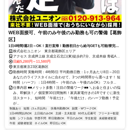
WEB面接可、午前のみ午後のみ勤務も可の警備【葛飾
区】
1日4時間/週2日～OK！直行直帰！勤務初日から給与GETも可能/寮完備
＆携帯貸与♪
株式会社ユニオン 東京都葛飾区エリア
アクセス 京成押上線 京成立石北口(東)徒歩約7分、京成本線 青砥A口
徒歩約11分、京成本線 青砥A口徒歩約11分 東京都葛飾区エリア（青
日給5,280円～11,580円
砥駅、お花茶屋駅、金町駅、亀有駅、京成金町駅、京成高砂駅、京成
東京都東京23区葛飾区
立石駅等）
勤務時間 実働時間：4時間/日 平均勤務日数：1ヶ月あたり8日～20日
あなたのライフスタイルに合わせて、3つの時間帯から選べます！ 短
時間（ハーフ）：1日4時間～（午前のみ・午後のみOK） フルタ...
仕事内容 ■■メリット多数！注目の警備ワーク■■ ＼お金と住まいの悩
み、即解決！／ 個室寮30日間無料！家具家電付きの1Rですぐに新生
活スタート。 短時間 「午前だけ」「午後だけ」のハーフ勤務！予定
が...
制服あり
短期（3ヵ月以内）
扶養内勤務OK
副業・WワークOK
1日4時間以内OK
土日祝のみOK
主婦・主夫歓迎
60代も応募可
フリーター歓迎
短期
シフト自由
学歴不問
即日勤務OK
平日のみOK
学生歓迎
未経験者歓迎
午前
経験者歓迎
ネイルOK
即日払いOK