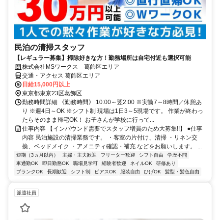
民泊の清掃スタッフ
【レギュラー募集】掃除好きな方！勤務場所は自宅付近も選択可能
株式会社MSワークス 葛飾区エリア
交通・アクセス 葛飾区エリア
日給15,000円以上
東京都東京23区葛飾区
勤務時間詳細 《勤務時間》 10:00～翌2:00 ※実働7～8時間／休憩あ
り ※週4日～OK ※シフト制 現場は1日3～5現場です。 作業が終わっ
たらそのまま帰宅OK！ お子さんが学校に行って...
仕事内容 【インバウンド需要でスタッフ増員のため大募集!!】 ●仕事
内容 民泊施設の清掃業務です。 ・客室の片付け、清掃 ・リネン交
換、ベッドメイク ・アメニティ確認・補充 などをお願いします。 ...
短期（3ヵ月以内）
主婦・主夫歓迎
フリーター歓迎
シフト自由
学歴不問
車通勤OK
即日勤務OK
職場見学可
経験者歓迎
ネイルOK
研修あり
ブランクOK
長期歓迎
シフト制
ピアスOK
服装自由
ひげOK
髪型・髪色自由
派遣社員