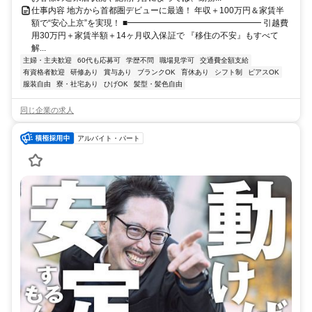
仕事内容 地方から首都圏デビューに最適！ 年収＋100万円＆家賃半
額で“安心上京”を実現！ ■━━━━━━━━━━━━━━━━ 引越費
用30万円＋家賃半額＋14ヶ月収入保証で 『移住の不安』もすべて
解...
主婦・主夫歓迎
60代も応募可
学歴不問
職場見学可
交通費全額支給
有資格者歓迎
研修あり
賞与あり
ブランクOK
育休あり
シフト制
ピアスOK
服装自由
寮・社宅あり
ひげOK
髪型・髪色自由
同じ企業の求人
アルバイト・パート