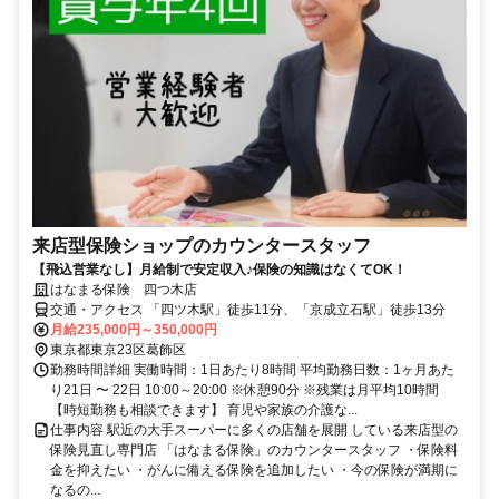
来店型保険ショップのカウンタースタッフ
【飛込営業なし】月給制で安定収入♪保険の知識はなくてOK！
はなまる保険 四つ木店
交通・アクセス 「四ツ木駅」徒歩11分、「京成立石駅」徒歩13分
月給235,000円～350,000円
東京都東京23区葛飾区
勤務時間詳細 実働時間：1日あたり8時間 平均勤務日数：1ヶ月あた
り21日 〜 22日 10:00～20:00 ※休憩90分 ※残業は月平均10時間
【時短勤務も相談できます】 育児や家族の介護な...
仕事内容 駅近の大手スーパーに多くの店舗を展開 している来店型の
保険見直し専門店 「はなまる保険」のカウンタースタッフ ・保険料
金を抑えたい ・がんに備える保険を追加したい ・今の保険が満期に
なるの...