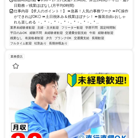
日勤務 ✅残業ほぼなし(月平均0時間)
仕事内容 【求人のポイント！】 ⏩急募！人気の事務ワーク ⏩PC操作
ができればOK◎ ⏩土日祝休み＆残業ほぼナシ！ ⏩服装自由♪おしゃ
れも楽しめる ・。* ・。* ・。* ・。* ・。* ・。* ...
業界未経験者歓迎
主婦・主夫歓迎
フリーター歓迎
学歴不問
固定時間制
平日のみOK
経験不問
未経験者歓迎
交通費全額支給
午前
経験者歓迎
残業なし
有資格者歓迎
夕方
ブランクOK
交通費支給
長期歓迎
フルタイム歓迎
社割あり
長期休暇あり
業務委託