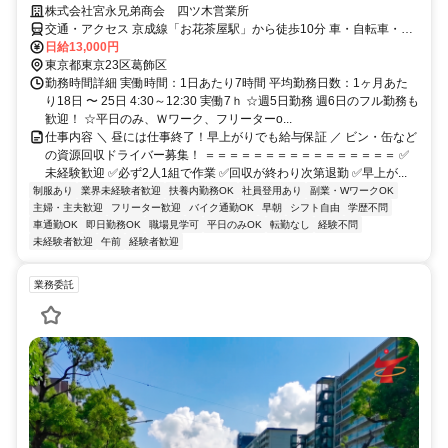
株式会社宮永兄弟商会 四ツ木営業所
交通・アクセス 京成線「お花茶屋駅」から徒歩10分 車・自転車・バ
イク通勤OK！
日給13,000円
東京都東京23区葛飾区
勤務時間詳細 実働時間：1日あたり7時間 平均勤務日数：1ヶ月あた
り18日 〜 25日 4:30～12:30 実働7ｈ ☆週5日勤務 週6日のフル勤務も
歓迎！ ☆平日のみ、Ｗワーク、フリーターo...
仕事内容 ＼ 昼には仕事終了！早上がりでも給与保証 ／ ビン・缶など
の資源回収ドライバー募集！ ＝＝＝＝＝＝＝＝＝＝＝＝＝＝＝＝ ✅
未経験歓迎 ✅必ず2人1組で作業 ✅回収が終わり次第退勤 ✅早上が...
制服あり
業界未経験者歓迎
扶養内勤務OK
社員登用あり
副業・WワークOK
主婦・主夫歓迎
フリーター歓迎
バイク通勤OK
早朝
シフト自由
学歴不問
車通勤OK
即日勤務OK
職場見学可
平日のみOK
転勤なし
経験不問
未経験者歓迎
午前
経験者歓迎
業務委託