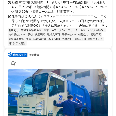
勤務時間詳細 実働時間：1日あたり8時間 平均勤務日数：1ヶ月あた
り20日 〜 26日 ＜勤務時間＞ ①6：30～15：30 ②6：50～15：50 ※
休憩 各60分 ※回収コースにより時間変更あ...
仕事内容 こんな人にオススメ✅ ￣￣￣￣￣￣￣￣￣￣￣￣ ①「早く
帰って自分の時間を増やしたい」 →担当ルートの回収が終われば、
定時前でも退勤OK！ 「夕方は家族と過ごす」「趣味に充てる」 そ...
制服あり
業界未経験者歓迎
副業・WワークOK
フリーター歓迎
バイク通勤OK
給料前払いOK
早朝
学歴不問
職場見学可
平日のみOK
転勤なし
経験不問
未経験者歓迎
午前
経験者歓迎
ネイルOK
残業なし
週払いOK
即日払いOK
月1シフト提出
派遣社員