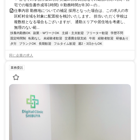
宅での報告書作成等1時間) ※勤務時間が8:30～の...
仕事内容 勤務地についての補足 採用となった場合は、この求人の市
区町村全域を対象に配置校を検討いたします。 担当いただく学校は
複数校となる場合もございますが、 通勤エリアや居住地を考慮し、
無理のない範...
扶養内勤務OK
副業・WワークOK
主婦・主夫歓迎
フリーター歓迎
学歴不問
固定時間制
転勤なし
未経験者歓迎
交通費全額支給
午前
経験者歓迎
研修あり
夕方
ブランクOK
長期歓迎
フルタイム歓迎
週2・3日からOK
同じ企業の求人
業務委託