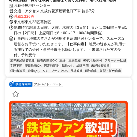
葛飾区施設！静かな環境で無理なく働く受付者。週2又は週3勤務
お花茶屋地区センター
交通・アクセス 京成お花茶屋駅北口下車 徒歩7分
時給1,226円
東京都東京23区葛飾区
勤務時間詳細 ①日曜、火曜、木曜の【3日間】 または ②日曜＋平日1
日の【2日間】 上記曜日で8：00～17：00(8時間勤務)
仕事内容 地域の皆さんが利用する葛飾区民センターで、スムーズな
運営をお手伝いいただきます。 【仕事内容】 地元の皆さんが利用す
る施設での受付・事務全般をお願いします。 ・来館された方の受
付、予約受付...
業界未経験者歓迎
扶養内勤務OK
主婦・主夫歓迎
60代も応募可
フリーター歓迎
学歴不問
即日勤務OK
固定時間制
転勤なし
経験不問
未経験者歓迎
経験者歓迎
残業なし
夕方
ブランクOK
長期歓迎
服装自由
髪型・髪色自由
アルバイト・パート