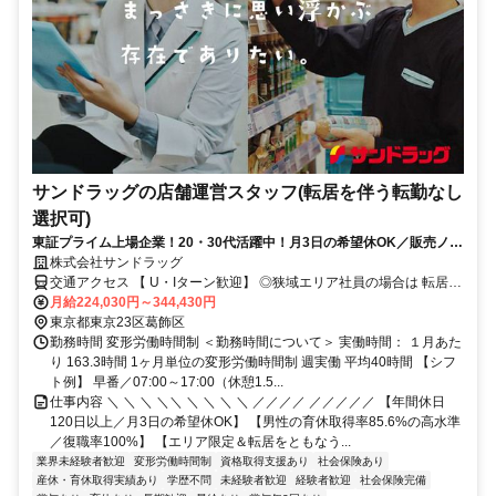
サンドラッグの店舗運営スタッフ(転居を伴う転勤なし
選択可)
東証プライム上場企業！20・30代活躍中！月3日の希望休OK／販売ノル
マなし／年収例32歳SV816万円／販促企画～商品管理など店舗運営がメ
株式会社サンドラッグ
インの仕事
交通アクセス 【 U・Iターン歓迎】 ◎狭域エリア社員の場合は 転居を
伴う転勤はありません。 ◎マイカー通勤OK
月給224,030円～344,430円
東京都東京23区葛飾区
勤務時間 変形労働時間制 ＜勤務時間について＞ 実働時間： １月あた
り 163.3時間 1ヶ月単位の変形労働時間制 週実働 平均40時間 【シフ
ト例】 早番／07:00～17:00（休憩1.5...
仕事内容 ＼ ＼ ＼ ＼＼ ＼ ＼ ＼ ＼ ／／／／ ／／／／／ 【年間休日
120日以上／月3日の希望休OK】 【男性の育休取得率85.6%の高水準
／復職率100%】 【エリア限定＆転居をともなう...
業界未経験者歓迎
変形労働時間制
資格取得支援あり
社会保険あり
産休・育休取得実績あり
学歴不問
未経験者歓迎
経験者歓迎
社会保険完備