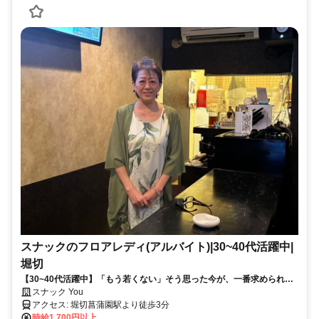
スナックのフロアレディ(アルバイト)|30~40代活躍中|
堀切
【30~40代活躍中】「もう若くない」そう思った今が、⼀番求められる
タイミ ングです。年齢を理由に迷うより、必要とされる場所で働きませ
スナック You
んか。若さより、キャラ クター。 当店は“⼤⼈の個性”が集まるお店で
アクセス: 堀切菖蒲園駅より徒歩3分
す。 ⼈⽣経験も会話⼒も、全部武器に なります。
時給1,700円以上