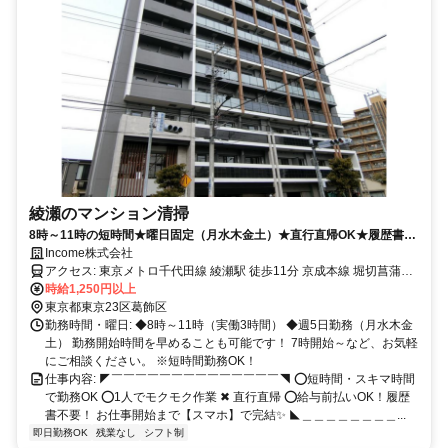
綾瀬のマンション清掃
8時～11時の短時間★曜日固定（月水木金土）★直行直帰OK★履歴書不
要！
Income株式会社
アクセス: 東京メトロ千代田線 綾瀬駅 徒歩11分 京成本線 堀切菖蒲園
時給1,250円以上
駅 徒歩13分 ※自転車通勤OK ※バイク通勤OK
東京都東京23区葛飾区
勤務時間・曜日: ◆8時～11時（実働3時間） ◆週5日勤務（月水木金
土） 勤務開始時間を早めることも可能です！ 7時開始～など、お気軽
にご相談ください。 ※短時間勤務OK！
仕事内容: ◤￣￣￣￣￣￣￣￣￣￣￣￣￣￣◥ ⭕短時間・スキマ時間
で勤務OK ⭕1人でモクモク作業 ✖ 直行直帰 ⭕給与前払いOK！履歴
書不要！ お仕事開始まで【スマホ】で完結✨ ◣＿＿＿＿＿＿＿＿...
即日勤務OK
残業なし
シフト制