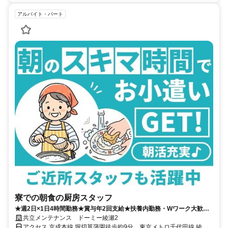
アルバイト・パート
寮での朝食の厨房スタッフ
★週2日×1日4時間勤務★賞与年2回支給★扶養内勤務・Wワーク大歓迎
★
共立メンテナンス ドーミー綾瀬2
アクセス 京成本線 堀切菖蒲園徒歩約9分、東京メトロ千代田線 綾瀬