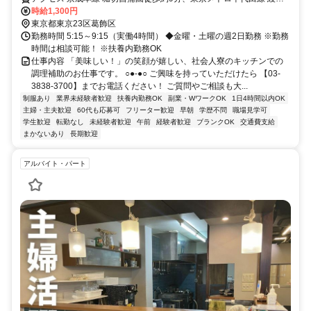
東口徒歩約15分、ＪＲ常磐線 綾瀬東口徒歩約15分 堀切中央病院バス
時給1,300円
停より徒歩3分
東京都東京23区葛飾区
勤務時間 5:15～9:15（実働4時間） ◆金曜・土曜の週2日勤務 ※勤務
時間は相談可能！ ※扶養内勤務OK
仕事内容 「美味しい！」の笑顔が嬉しい、社会人寮のキッチンでの
調理補助のお仕事です。 ○●-●○ ご興味を持っていただけたら 【03-
3838-3700】までお電話ください！ ご質問やご相談も大...
制服あり
業界未経験者歓迎
扶養内勤務OK
副業・WワークOK
1日4時間以内OK
主婦・主夫歓迎
60代も応募可
フリーター歓迎
早朝
学歴不問
職場見学可
学生歓迎
転勤なし
未経験者歓迎
午前
経験者歓迎
ブランクOK
交通費支給
まかないあり
長期歓迎
アルバイト・パート