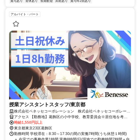
賞与あり
育休あり
長期歓迎
昇給あり
賞与年2回あり
アルバイト・パート
授業アシスタントスタッフ/東京都
株式会社ベネッセコーポレーション 株式会社ベネッセコーポレーシ
ョン(東京都葛飾区堀切1丁目)
アクセス 【勤務地】葛飾区の小中学校、教育委員会※居住地を考慮
の上、決定 ＜採用となった場合は、この求人の市区町村全域を対象
時給1,550円以上
に配置校を検討いたします。担当いただく学校は複数校となる場合も
東京都東京23区葛飾区
ございますが、通勤エリアや居住地を考慮し、無理のない範囲でご勤
勤務時間 学校滞在：8:30～17:30の間の実働7時間(うち休憩１時間)
務いただけるよう、最終的にはご相談の上で決定いたします。＞
＋ 在宅での事務作業1時間 実働8時間/日(現地での勤務時間7時間＋自