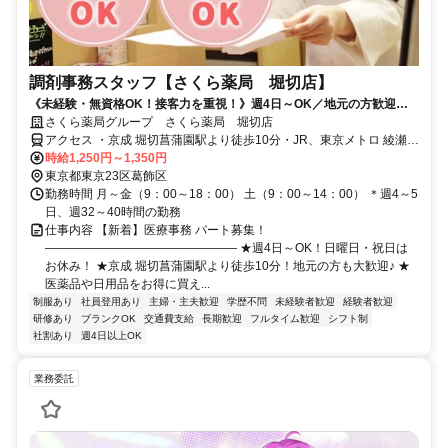
調剤事務スタッフ【さくら薬局 堀切店】
《未経験・無資格OK！接客力を重視！》週4日～OK／地元の方歓迎／
社員登用あり／社割で日用品などが最大半額♪
さくら薬局グループ さくら薬局 堀切店
アクセス ・京成 堀切菖蒲園駅より徒歩10分・JR、東京メトロ 綾瀬駅
より徒歩15分
時給1,250円～1,350円
東京都東京23区葛飾区
勤務時間 月～金（9：00～18：00） 土（9：00～14：00） ＊週4～5
日、週32～40時間の勤務
仕事内容 【新着】医療事務 パート募集！
―――――――――――――――― ★週4日～OK！日曜日・祝日は
お休み！ ★京成 堀切菖蒲園駅より徒歩10分！地元の方も大歓迎♪ ★
医薬品や日用品をお得に買え...
制服あり
社員登用あり
主婦・主夫歓迎
学歴不問
未経験者歓迎
経験者歓迎
研修あり
ブランクOK
交通費支給
長期歓迎
フルタイム歓迎
シフト制
社割あり
週4日以上OK
業務委託