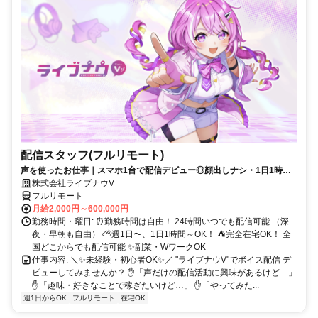
配信スタッフ(フルリモート)
声を使ったお仕事｜スマホ1台で配信デビュー◎顔出しナシ・1日1時間
～OK♪
株式会社ライブナウV
フルリモート
月給2,000円～600,000円
勤務時間・曜日: ⏰勤務時間は自由！ 24時間いつでも配信可能 （深
夜・早朝も自由） ⛅週1日〜、1日1時間～OK！ ⛺完全在宅OK！ 全
国どこからでも配信可能 ✨副業・WワークOK
仕事内容: ＼✨未経験・初心者OK✨／ "ライブナウV"でボイス配信 デ
ビューしてみませんか？ ✋「声だけの配信活動に興味があるけど…」
✋「趣味・好きなことで稼ぎたいけど…」 ✋「やってみた...
週1日からOK
フルリモート
在宅OK