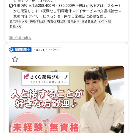
分 ※シフト制（休憩60分）
仕事内容 ⭐月給258,400円～335,000円 ⭐経験がある方は、スタート
から優遇します! ⭐夜勤なし/日曜定休 ⭐デイサービスの介護福祉士 ⭐
業務内容 デイサービスセンター内で日常生活に必要な食...
住宅手当あり
経験者歓迎
有資格者歓迎
賞与あり
交通費支給
シフト制
昇給あり
同じ企業の求人
アルバイト・パート