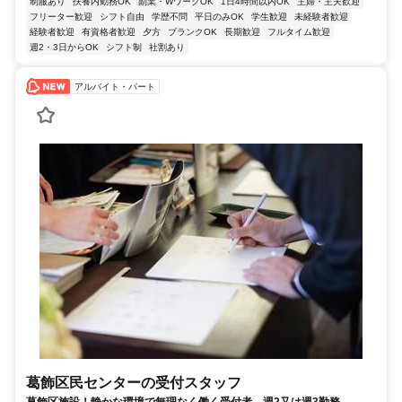
制服あり
扶養内勤務OK
副業・WワークOK
1日4時間以内OK
主婦・主夫歓迎
フリーター歓迎
シフト自由
学歴不問
平日のみOK
学生歓迎
未経験者歓迎
経験者歓迎
有資格者歓迎
夕方
ブランクOK
長期歓迎
フルタイム歓迎
週2・3日からOK
シフト制
社割あり
アルバイト・パート
葛飾区民センターの受付スタッフ