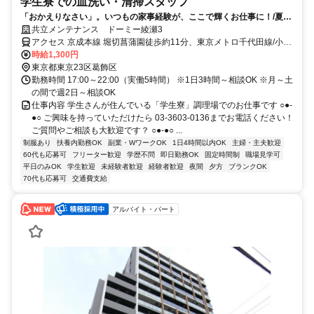
学生寮での皿洗い・清掃スタッフ
「おかえりなさい」。いつもの家事経験が、ここで輝くお仕事に！/夏と
冬に賞与支給あり！未経験大歓迎♪
共立メンテナンス ドーミー綾瀬3
アクセス 京成本線 堀切菖蒲園徒歩約11分、東京メトロ千代田線/小田
急小田原線 綾瀬西口徒歩約15分、ＪＲ常磐線 綾瀬西口徒歩約15分
時給1,300円
東京都東京23区葛飾区
勤務時間 17:00～22:00（実働5時間） ※1日3時間～相談OK ※月～土
の間で週2日～相談OK
仕事内容 学生さんが住んでいる「学生寮」調理場でのお仕事です ○●-
●○ ご興味を持っていただけたら 03-3603-0136までお電話ください！
ご質問やご相談も大歓迎です？ ○●-●○ ...
制服あり
扶養内勤務OK
副業・WワークOK
1日4時間以内OK
主婦・主夫歓迎
60代も応募可
フリーター歓迎
学歴不問
即日勤務OK
固定時間制
職場見学可
平日のみOK
学生歓迎
未経験者歓迎
経験者歓迎
夜間
夕方
ブランクOK
70代も応募可
交通費支給
アルバイト・パート