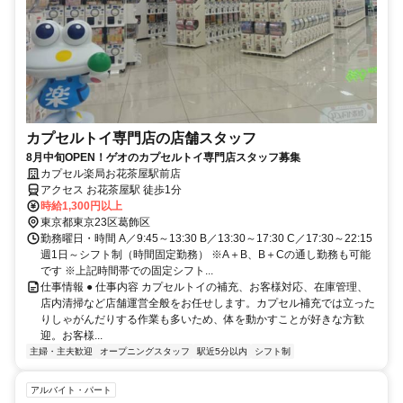
カプセルトイ専門店の店舗スタッフ
8月中旬OPEN！ゲオのカプセルトイ専門店スタッフ募集
カプセル楽局お花茶屋駅前店
アクセス お花茶屋駅 徒歩1分
時給1,300円以上
東京都東京23区葛飾区
勤務曜日・時間 A／9:45～13:30 B／13:30～17:30 C／17:30～22:15
週1日～シフト制（時間固定勤務） ※A＋B、B＋Cの通し勤務も可能
です ※上記時間帯での固定シフト...
仕事情報 ● 仕事内容 カプセルトイの補充、お客様対応、在庫管理、
店内清掃など店舗運営全般をお任せします。カプセル補充では立った
りしゃがんだりする作業も多いため、体を動かすことが好きな方歓
迎。お客様...
主婦・主夫歓迎
オープニングスタッフ
駅近5分以内
シフト制
アルバイト・パート