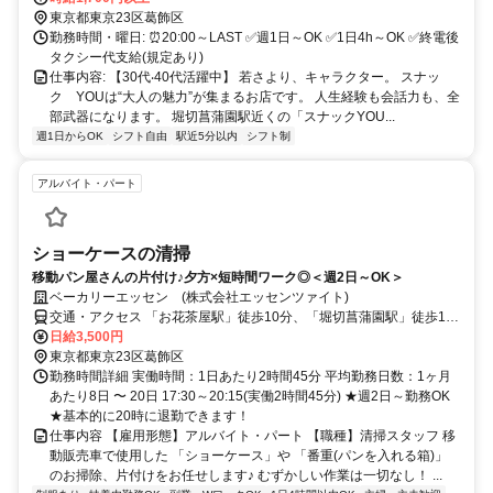
東京都東京23区葛飾区
勤務時間・曜日: ⏰20:00～LAST ✅週1日～OK ✅1日4h～OK ✅終電後
タクシー代支給(規定あり)
仕事内容: 【30代‧40代活躍中】 若さより、キャラクター。 スナッ
ク YOUは“⼤⼈の魅力”が集まるお店です。 ⼈⽣経験も会話⼒も、全
部武器になります。 堀切菖蒲園駅近くの「スナックYOU...
週1日からOK
シフト自由
駅近5分以内
シフト制
アルバイト・パート
ショーケースの清掃
移動パン屋さんの片付け♪夕方×短時間ワーク◎＜週2日～OK＞
ベーカリーエッセン (株式会社エッセンツァイト)
交通・アクセス 「お花茶屋駅」徒歩10分、「堀切菖蒲園駅」徒歩18
分、「綾瀬駅」徒歩23分
日給3,500円
東京都東京23区葛飾区
勤務時間詳細 実働時間：1日あたり2時間45分 平均勤務日数：1ヶ月
あたり8日 〜 20日 17:30～20:15(実働2時間45分) ★週2日～勤務OK
★基本的に20時に退勤できます！
仕事内容 【雇用形態】アルバイト・パート 【職種】清掃スタッフ 移
動販売車で使用した 「ショーケース」や 「番重(パンを入れる箱)」
のお掃除、片付けをお任せします♪ むずかしい作業は一切なし！ ...