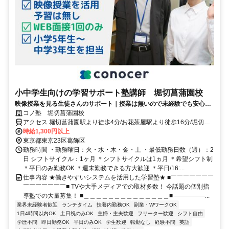
小中学生向けの学習サポート塾講師 堀切菖蒲園校
映像授業を見る生徒さんのサポート｜授業は無いので未経験でも安心｜
WEB面接/1回｜週2日～OK｜履歴書不要｜応募後はフォームに1分で回
コノ塾 堀切菖蒲園校
答｜1分単位で給与支給｜WワークOK｜私服勤務｜有給休暇あり｜定時
アクセス 堀切菖蒲園駅より徒歩4分/お花茶屋駅より徒歩16分/堀切駅
退社
より徒歩20分
時給1,300円以上
東京都東京23区葛飾区
勤務時間 ・勤務曜日：火・水・木・金・土 ・最低勤務日数（週）：2
日 シフトサイクル：1ヶ月 ＊シフトサイクルは1ヵ月 ＊希望シフト制
＊平日のみ勤務OK ＊週末勤務できる方大歓迎 ＊平日/16:...
仕事内容 ★働きやすいシステムを活用した学習塾★ ■￣￣￣￣￣￣￣
￣￣￣￣￣￣￣■ TVや大手メディアでの取材多数！ 今話題の個別指
導塾での大量募集！ ■＿＿＿＿＿＿＿＿＿＿＿＿＿＿■ ―――――...
業界未経験者歓迎
ランチタイム
扶養内勤務OK
副業・WワークOK
1日4時間以内OK
土日祝のみOK
主婦・主夫歓迎
フリーター歓迎
シフト自由
学歴不問
即日勤務OK
平日のみOK
学生歓迎
転勤なし
経験不問
英語