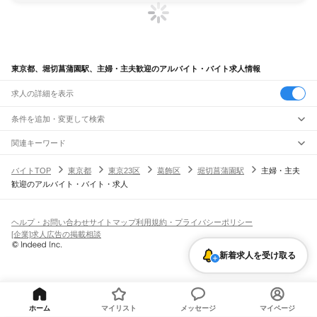
東京都、堀切菖蒲園駅、主婦・主夫歓迎のアルバイト・バイト求人情報
求人の詳細を表示
条件を追加・変更して検索
市区町村を追加・変更
関連キーワード
完全在宅ワーク 全国
シール貼り 在宅
現在地周辺
ガチャガチャ
犬カフェ
東京都
駅を追加・変更
バイトTOP
東京都
東京23区
葛飾区
堀切菖蒲園駅
主婦・主夫
東京都
すべて
歓迎のアルバイト・バイト・求人
東京23区
すべて
職種を追加・変更
JR東海道本線(東京～熱海)
千代田区
中央区
港区
新宿区
文京区
台東区
墨田区
江東区
品川区
目黒区
大田区
東京駅
新橋駅
品川駅
飲食・フードサービス
世田谷区
渋谷区
中野区
杉並区
豊島区
北区
荒川区
板橋区
練馬区
足立区
葛飾区
特徴を追加・変更
飲食・フードサービス
江戸川区
すべて
ヘルプ・お問い合わせ
サイトマップ
利用規約・プライバシーポリシー
JR山手線
ホールスタッフ
キッチンスタッフ
皿洗い・洗い場
精肉・鮮魚加工
給食調理
人気
[企業]求人広告の掲載相談
大崎駅
五反田駅
目黒駅
恵比寿駅
渋谷駅
原宿駅
代々木駅
新宿駅
新大久保駅
八王子市
立川市
武蔵野市
三鷹市
青梅市
府中市
昭島市
調布市
町田市
小金井市
雇用形態を追加・変更
パン屋（ベーカリー）
フードカウンター販売員
バー（BAR）・バーテンダー
日払いOK
高校生歓迎
学生歓迎
深夜の仕事
髪型・髪色自由
ひげOK
ネイルOK
高田馬場駅
目白駅
池袋駅
大塚駅
巣鴨駅
駒込駅
田端駅
西日暮里駅
日暮里駅
鶯谷駅
小平市
日野市
東村山市
国分寺市
国立市
福生市
狛江市
東大和市
清瀬市
新着求人を受け取る
飲食店補助（開店・閉店準備）
飲食店（店長・マネージャー）
ピアスOK
アルバイト・パート
履歴書不要
オープニングスタッフ
留学生・外国人活躍中
上野駅
御徒町駅
秋葉原駅
神田駅
東京駅
有楽町駅
新橋駅
浜松町駅
田町駅
東久留米市
武蔵村山市
多摩市
稲城市
羽村市
あきる野市
西東京市
大島町
利島村
都道府県を変更
営業・販売
勤務期間
正社員
高輪ゲートウェイ駅
品川駅
新島村
神津島村
三宅村
御蔵島村
八丈町
青ヶ島村
小笠原村
西多摩郡
営業・販売
すべて
短期
契約社員
単発・1日OK
長期
期間限定（春夏冬休み等）
JR南武線
営業
テレフォンアポインター（テレアポ）
ルートセールス
コンビニ
シフト
派遣社員
矢野口駅
稲城長沼駅
南多摩駅
府中本町駅
分倍河原駅
西府駅
谷保駅
矢川駅
西国立駅
フードカウンター販売員
アパレル
家電量販店・携帯販売（携帯ショップ）
土日祝のみOK
業務委託
平日のみOK
週1日からOK
週2・3日からOK
週4日以上OK
ホーム
マイリスト
メッセージ
マイページ
立川駅
販売店（店長・マネージャー）
その他販売
時間や曜日が選べる・シフト自由
固定時間・固定シフト制
シフト制