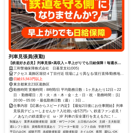
列車見張員(夜勤)
【鉄道好き必見】列車見張×高収入＞早上がりでも日給保障！毎週水曜
が給料日！日払いもOK！
三和警備保障株式会社 日暮里支社(005)
アクセス 葛飾区堀切４丁目付近 現場により異なる/直行直帰/勤務地相
談可 ■電話面接■来社不要■即日勤務
日給15,563円以上
東京都東京23区葛飾区
勤務時間 実働時間：8時間/日 平均勤務日数：1ヶ月あたり12日～22
日 ・勤務曜日：月・火・水・木・金・土・日・祝 ・勤務時間： [1]
20:00～05:00 ・最低勤務日数（週）：3日 ...
仕事内容 【応募からスピード内定】【最短2日後にお仕事開始】列車
見張員デビューしませんか？入社祝い金5万円♪ ＼ 鉄道ファン必見！
／ あなたの鉄道愛が ((ゝω・)9’ 列車の安全運行を支える力に！...
制服あり
業界未経験者歓迎
副業・WワークOK
土日祝のみOK
主婦・主夫歓迎
週1シフト提出
資格取得支援あり
フリーター歓迎
シフト自由
学歴不問
平日のみOK
経験不問
未経験者歓迎
経験者歓迎
ネイルOK
夜間
週払いOK