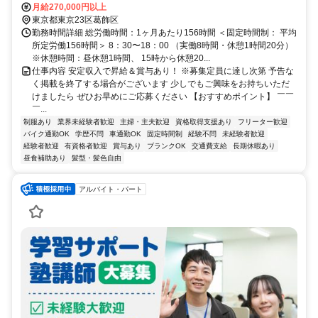
師線 堀切駅 車7分 千代田・常磐各駅停車 北千住駅 車10分
月給270,000円以上
東京都東京23区葛飾区
勤務時間詳細 総労働時間：1ヶ月あたり156時間 ＜固定時間制： 平均
所定労働156時間＞ 8：30〜18：00 （実働8時間・休憩1時間20分）
※休憩時間：昼休憩1時間、 15時から休憩20...
仕事内容 安定収入で昇給＆賞与あり！ ※募集定員に達し次第 予告な
く掲載を終了する場合がございます 少しでもご興味をお持ちいただ
けましたら ぜひお早めにご応募ください 【おすすめポイント】 ￣￣
￣...
制服あり
業界未経験者歓迎
主婦・主夫歓迎
資格取得支援あり
フリーター歓迎
バイク通勤OK
学歴不問
車通勤OK
固定時間制
経験不問
未経験者歓迎
経験者歓迎
有資格者歓迎
賞与あり
ブランクOK
交通費支給
長期休暇あり
昼食補助あり
髪型・髪色自由
アルバイト・パート