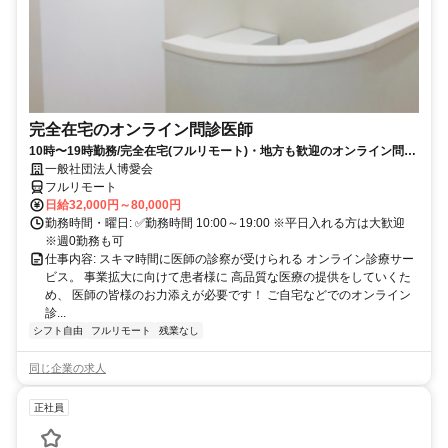
完全在宅のオンライン問診医師
10時〜19時勤務/完全在宅(フルリモート)・地方も歓迎のオンライン問診
業務
一般社団法人博愛会
フルリモート
日給32,000円～80,000円
勤務時間・曜日: ✅勤務時間 10:00～19:00 ※平日入れる方は大歓迎
※週0勤務も可
仕事内容: スキマ時間に医師の診察が受けられる オンライン診療サー
ビス。 事業拡大に向けて患者様に 高品質な医療の提供をしていくた
め、 医師の皆様のお力添えが必要です！ ご自宅などでのオンライン
診...
シフト自由
フルリモート
残業なし
同じ企業の求人
正社員