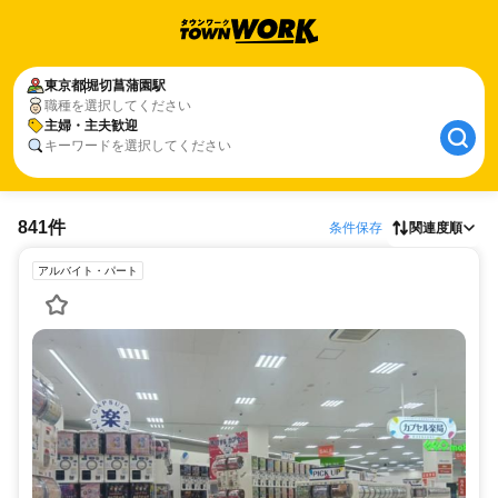
東京都
堀切菖蒲園駅
職種を選択してください
主婦・主夫歓迎
キーワードを選択してください
841件
条件保存
関連度順
アルバイト・パート