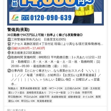
警備員(夜勤)
30日勤務で50万円以上可能！効率よく稼げる夜勤警備◎
三和警備保障株式会社 日暮里支社(005)
アクセス 葛飾区堀切４丁目付近 現場により異なる/直行直帰/勤務地相
談可 ■電話面接■来社不要■即日勤務
日給14,063円～17,463円
東京都東京23区葛飾区
勤務時間 実働時間：8時間/日 平均勤務日数：1ヶ月あたり12日～22
日 ・勤務曜日：月・火・水・木・金・土・日・祝 ・勤務時間： [1]
20:00～05:00 ・最低勤務日数（週）：3日 ...
仕事内容 【とにかく稼ぎたい…なら夜勤がおススメ♪】 ＼＼＼｜｜
｜｜／／／ 毎週「水曜日」が給料日♪ 【お支払いは業界最速級】 ／
／／｜｜ ｜｜＼＼＼ ＞うれしい【週払い制】＜ 日曜日〆→＜翌週
水...
制服あり
業界未経験者歓迎
副業・WワークOK
土日祝のみOK
主婦・主夫歓迎
週1シフト提出
資格取得支援あり
フリーター歓迎
シフト自由
学歴不問
即日勤務OK
平日のみOK
経験不問
未経験者歓迎
経験者歓迎
ネイルOK
夜間
週払いOK
即日払いOK
有資格者歓迎
同じ企業の求人