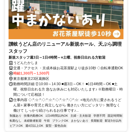
讃岐うどん店のリニューアル新規ホール、天ぷら調理
スタッフ
新規スタッフ週3日～1日4時間～⭐土曜、祝祭日出れる方歓迎
うどんたかしま
交通・アクセス ・京成本線お花茶屋駅より徒歩10秒 ◇自転車通勤OK
時給1,300円～1,500円
東京都東京23区葛飾区
勤務時間詳細 ⏰10:00～14:30 ■週3日～OK！ ■1日4時間～OK ■土
曜、祝祭日出れる方 急なお休みにも対応いたします♪ ※勤務曜日・時
間について応相談！
仕事内容 ◇:*:☆:*:◇:*:☆:*:◇:*:☆:*:◇*:☆: ⭐地元の方に愛されるうど
ん屋⭐ 家事や育児と両立しながら 働きたい方にピッタリ✨ 無理なく
働けて しっかり続けられるお仕事です♪...
制服あり
扶養内勤務OK
1日4時間以内OK
主婦・主夫歓迎
学歴不問
固定時間制
転勤なし
未経験者歓迎
午前
ブランクOK
まかないあり
長期歓迎
駅近5分以内
ピアスOK
週4日以上OK
髪型・髪色自由