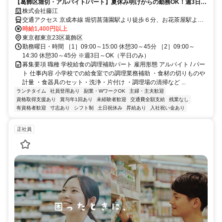
【葛飾区堀切・アルバイト/パート】夏休み明けからの勤務OK！週3日～
／お祝い金3万／Web面接可
株式会社藤江
交通アクセス 京成本線 堀切菖蒲園駅より徒歩６分、お花茶屋駅より
徒歩16分
時給1,400円以上
東京都東京23区葛飾区
勤務曜日・時間 ［1］09:00～15:00 休憩30～45分 ［2］09:00～
14:30 休憩30～45分 ※週3日～OK（平日のみ）
募集要項 職種 学校給食の調理補助パート 雇用形態 アルバイト / パー
ト 仕事内容 小学校での給食室での調理業務補助 ・食材の切りものや
計量 ・食器具のセット・洗浄・片付け ・調理場の清掃など ...
ランチタイム
社員登用あり
副業・WワークOK
主婦・主夫歓迎
資格取得支援あり
賞与年1回あり
未経験者歓迎
交通費全額支給
残業なし
有資格者歓迎
寸志あり
シフト制
土日祝休み
昇給あり
入社祝い金あり
正社員